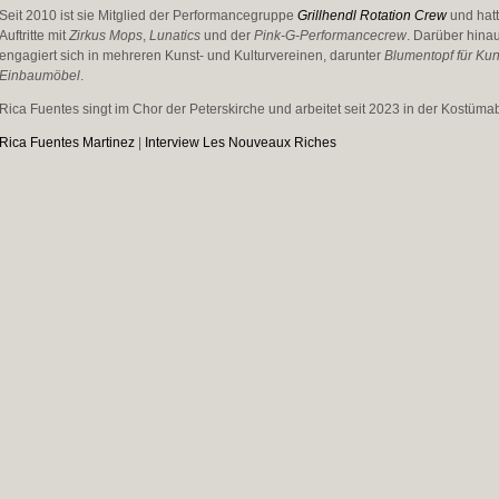
Seit 2010 ist sie Mitglied der Performancegruppe
Grillhendl Rotation Crew
und hat
Auftritte mit
Zirkus Mops
,
Lunatics
und der
Pink-G-Performancecrew
. Darüber hinau
engagiert sich in mehreren Kunst- und Kulturvereinen, darunter
Blumentopf für Kun
Einbaumöbel
.
Rica Fuentes singt im Chor der Peterskirche und arbeitet seit 2023 in der Kostüma
Rica Fuentes Martinez
|
Interview Les Nouveaux Riches