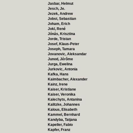
Jasbar, Helmut
Jesch, Je.
Jezek, Andrew
Jobst, Sebastian
Joham, Erich
Jokl, René
Jónás, Krisztina
Jorde, Tristan
Josef, Klaus-Peter
Joseph, Tamara
Jovanovic, Aleksandar
Junod, Jérôme
Jurga, Ewelina
Jurkovic, Antonia
Kafka, Hans
Kaimbacher, Alexander
Kainz, Irene
Kaiser, Kristiane
Kaiser, Veronika
Kalechyts, Antanina
Kalitzke, Johannes
Kalous, Elisabeth
Kammel, Bernhard
Kandyba, Tatjana
Kapeller, Fabio
Kapfer, Franz