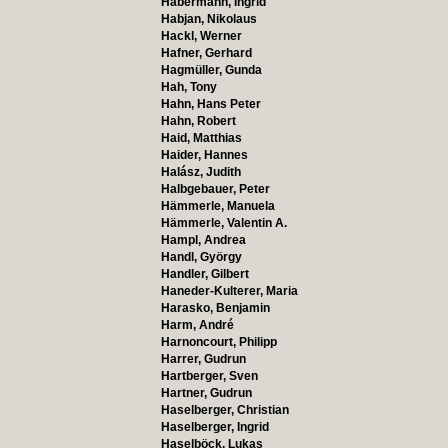
Habermann, Ingrid
Habjan, Nikolaus
Hackl, Werner
Hafner, Gerhard
Hagmüller, Gunda
Hah, Tony
Hahn, Hans Peter
Hahn, Robert
Haid, Matthias
Haider, Hannes
Halász, Judith
Halbgebauer, Peter
Hämmerle, Manuela
Hämmerle, Valentin A.
Hampl, Andrea
Handl, György
Handler, Gilbert
Haneder-Kulterer, Maria
Harasko, Benjamin
Harm, André
Harnoncourt, Philipp
Harrer, Gudrun
Hartberger, Sven
Hartner, Gudrun
Haselberger, Christian
Haselberger, Ingrid
Haselböck, Lukas