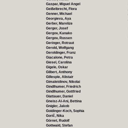
Gaspar, Miguel Angel
Geißelbrecht, Flora
Genner, Michael
Georgieva, Aya
Gerber, Marelize
Gerger, Josef
Gergov, Kanako
Gergov, Rossen
Geringer, Rotraut
Gerold, Wolfgang
Geroldinger, Franz
Giacalone, Petra
Giesel, Carolina
Gigele, Oskar
Gilbert, Anthony
Gillespie, Alistair
Gimaletdinov, Nikolai
Gindlhumer, Friedrich
Gindlhumer, Gottfried
Glattauer, Daniel
Gneisz-Al-Ani, Bettina
Gnigler, Jakob
Goidinger-Koch, Sophia
Gorič, Nika
Görnet, Rudolf
Gottwald, Stefan