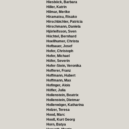
Hiesböck, Barbara
Hiller, Katrin
Hilmar, Merike
Hiramatsu, Risako
Hirschbichler, Patricia
Hirschmann, Daniela
Hjörleifsson, Sven
Höchtel, Bernhard
Hoellhumer, Christa
Hofbauer, Josef
Hofer, Christoph
Hofer, Michael
Höfer, Severin
Hofer-Stein, Veronika
Hofferer, Franz
Hoffmann, Hubert
Hoffmann, Max
Hofinger, Alois
Höfler, Julia
Hollenstein, Beatrix
Hollenstein, Dietmar
Hollerwöger, Katharina
Holzer, Teresa
Hood, Marc
Hooß, Kurt Georg
Horn, Batya