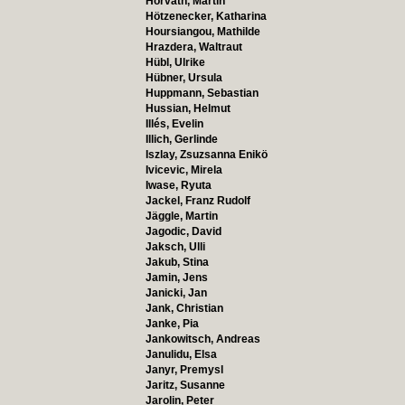
Horvath, Martin
Hötzenecker, Katharina
Hoursiangou, Mathilde
Hrazdera, Waltraut
Hübl, Ulrike
Hübner, Ursula
Huppmann, Sebastian
Hussian, Helmut
Illés, Evelin
Illich, Gerlinde
Iszlay, Zsuzsanna Enikö
Ivicevic, Mirela
Iwase, Ryuta
Jackel, Franz Rudolf
Jäggle, Martin
Jagodic, David
Jaksch, Ulli
Jakub, Stina
Jamin, Jens
Janicki, Jan
Jank, Christian
Janke, Pia
Jankowitsch, Andreas
Janulidu, Elsa
Janyr, Premysl
Jaritz, Susanne
Jarolin, Peter