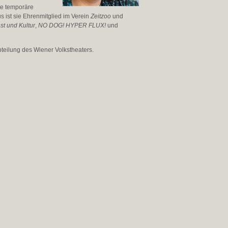
te temporäre
s ist sie Ehrenmitglied im Verein
Zeitzoo
und
st und Kultur
,
NO DOG! HYPER FLUX!
und
bteilung des Wiener Volkstheaters.