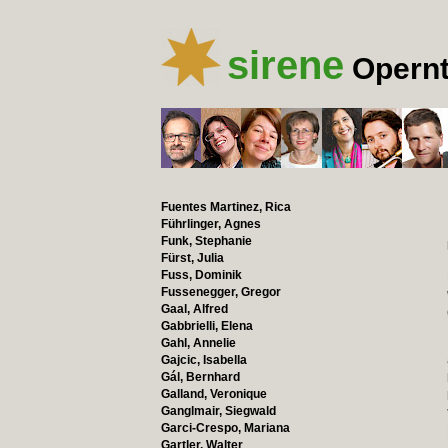
sirene
Opernt
Fuentes Martinez, Rica
Führlinger, Agnes
Funk, Stephanie
Fürst, Julia
Fuss, Dominik
Fussenegger, Gregor
Gaal, Alfred
Gabbrielli, Elena
Gahl, Annelie
Gajcic, Isabella
Gál, Bernhard
Galland, Veronique
Ganglmair, Siegwald
Garci-Crespo, Mariana
Gartler, Walter