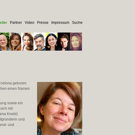
tler
Partner
Video
Presse
Impressum
Suche
Barcelona geboren
eichen einen Namen
tung sowie ein
sich mit
Lena Knebl)
Mitgründerin und
unst- und