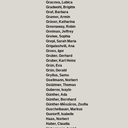
Gracova, Lubica
Gradwohl, Brigitte
Graf, Barbara
Gramer, Armin
Gräser, Katharina
Greenaway, Robin
Greiman, Jeffrey
Greiwe, Sophia
Grepl, Sarah Maria
Grigalashvili, Ana
Gross, Igor
Gruber, Gerhard
Gruber, Karl Heinz
Grün, Eva
Grün, Gerald
Gryllus, Samu
Gsellmann, Norbert
Gstättner, Thomas
Guberov, Ivaylo
Günther, Ada
Günther, Bernhard
Günther-Mészáros, Zsofia
Guschelbauer, Markus
Gustorff, Isabelle
Haas, Norbert
Haber, Claudia