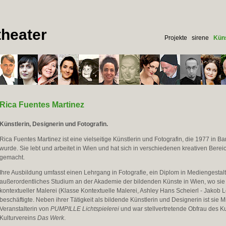
heater
Projekte
sirene
Küns
Rica Fuentes Martinez
Künstlerin, Designerin und Fotografin.
Rica Fuentes Martinez ist eine vielseitige Künstlerin und Fotografin, die 1977 in 
wurde. Sie lebt und arbeitet in Wien und hat sich in verschiedenen kreativen Ber
gemacht.
Ihre Ausbildung umfasst einen Lehrgang in Fotografie, ein Diplom in Mediengestal
außerordentliches Studium an der Akademie der bildenden Künste in Wien, wo sie 
kontextueller Malerei (Klasse Kontextuelle Malerei, Ashley Hans Scheierl - Jakob 
beschäftigte. Neben ihrer Tätigkeit als bildende Künstlerin und Designerin ist sie 
Veranstalterin von
PUMPILLE Lichtspielerei
und war stellvertretende Obfrau des K
Kulturvereins
Das Werk
.