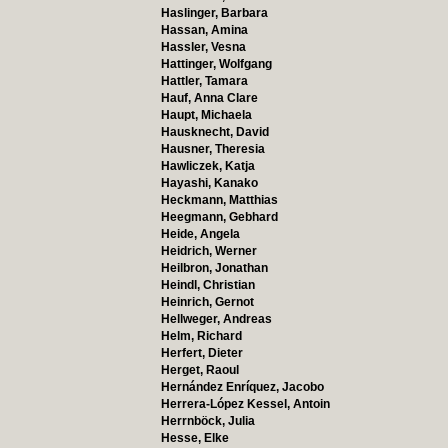
Haslinger, Barbara
Hassan, Amina
Hassler, Vesna
Hattinger, Wolfgang
Hattler, Tamara
Hauf, Anna Clare
Haupt, Michaela
Hausknecht, David
Hausner, Theresia
Hawliczek, Katja
Hayashi, Kanako
Heckmann, Matthias
Heegmann, Gebhard
Heide, Angela
Heidrich, Werner
Heilbron, Jonathan
Heindl, Christian
Heinrich, Gernot
Hellweger, Andreas
Helm, Richard
Herfert, Dieter
Herget, Raoul
Hernández Enríquez, Jacobo
Herrera-López Kessel, Antoin
Herrnböck, Julia
Hesse, Elke