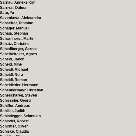
Sarnau, Anneke Kim
Sarnyai, Dalma
Sato, Yo
Savenkova, Aleksandra
Schaeffer, Tehmine
Schager, Manuel
Schaja, Stephan
Scharnhorst, Martin
Schatz, Christine
Schedlberger, Gernot
Scheibelreiter, Agnes
Scheid, Jakob
Scheid, Mine
Scheidl, Michael
Scheidl, Nora
Scheidl, Roman
Scheidleder, Hermann
Schenkermayr, Christian
Scheschareg, Steven
Schiessler, Georg
Schiffer, Andreas
Schiller, Judith
Schindegger, Sebastian
Schindel, Robert
Schirmer, Oliver
Schiske, Claudia