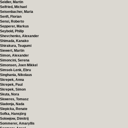
Seidler, Martin
Seifried, Michael
Seisenbacher, Maria
Senft, Florian
Sensi, Roberto
Sepperer, Markus
Seybold, Philip
Shevchenko, Alexander
Shimada, Kanako
Shirakura, Tsugumi
Siewert, Martin
Simon, Alexander
Simoncini, Serena
Simonsen, Joen Mikkel
Simsek-Lenk, Ebru
Singhania, Nikolaus
Skrepek, Anna
Skrepek, Paul
Skrepek, Simon
Skuta, Nora
Skweres, Tomasz
Sladonja, Nada
Slepicka, Renate
Sofka, Hansjörg
Solowjow, Dimitrij
Sommerer, Amaryllis