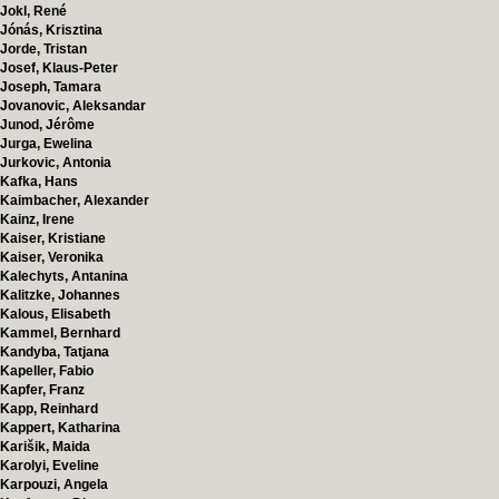
Jokl, René
Jónás, Krisztina
Jorde, Tristan
Josef, Klaus-Peter
Joseph, Tamara
Jovanovic, Aleksandar
Junod, Jérôme
Jurga, Ewelina
Jurkovic, Antonia
Kafka, Hans
Kaimbacher, Alexander
Kainz, Irene
Kaiser, Kristiane
Kaiser, Veronika
Kalechyts, Antanina
Kalitzke, Johannes
Kalous, Elisabeth
Kammel, Bernhard
Kandyba, Tatjana
Kapeller, Fabio
Kapfer, Franz
Kapp, Reinhard
Kappert, Katharina
Karišik, Maida
Karolyi, Eveline
Karpouzi, Angela