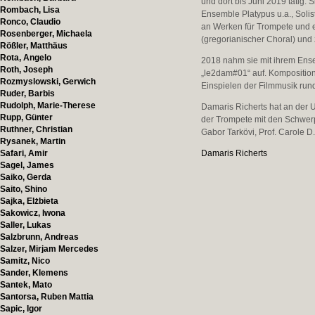
und dort bis Juni 2019 tätig
Rombach, Lisa
Ensemble Platypus u.a., Solis
Ronco, Claudio
an Werken für Trompete und 
Rosenberger, Michaela
(gregorianischer Choral) und
Rößler, Matthäus
Rota, Angelo
2018 nahm sie mit ihrem Ense
Roth, Joseph
„le2dam#01“ auf. Kompositio
Rozmyslowski, Gerwich
Einspielen der Filmmusik run
Ruder, Barbis
Rudolph, Marie-Therese
Damaris Richerts hat an der U
Rupp, Günter
der Trompete mit den Schwer
Ruthner, Christian
Gabor Tarkövi, Prof. Carole D
Rysanek, Martin
Safari, Amir
Damaris Richerts
Sagel, James
Saiko, Gerda
Saito, Shino
Sajka, Elżbieta
Sakowicz, Iwona
Saller, Lukas
Salzbrunn, Andreas
Salzer, Mirjam Mercedes
Samitz, Nico
Sander, Klemens
Santek, Mato
Santorsa, Ruben Mattia
Sapic, Igor