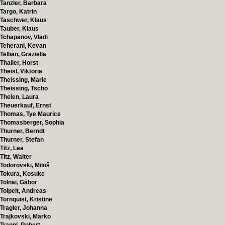
Tanzler, Barbara
Targo, Katrin
Taschwer, Klaus
Tauber, Klaus
Tchapanov, Vladi
Teherani, Kevan
Tellian, Graziella
Thaller, Horst
Theisl, Viktoria
Theissing, Marie
Theissing, Tscho
Thelen, Laura
Theuerkauf, Ernst
Thomas, Tye Maurice
Thomasberger, Sophia
Thurner, Berndt
Thurner, Stefan
Titz, Lea
Titz, Walter
Todorovski, Miloš
Tokura, Kosuke
Tolnai, Gábor
Tolpeit, Andreas
Tornquist, Kristine
Tragler, Johanna
Trajkovski, Marko