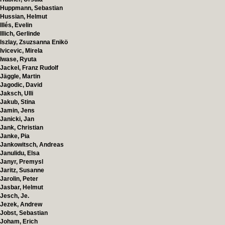
Huppmann, Sebastian
Hussian, Helmut
Illés, Evelin
Illich, Gerlinde
Iszlay, Zsuzsanna Enikö
Ivicevic, Mirela
Iwase, Ryuta
Jackel, Franz Rudolf
Jäggle, Martin
Jagodic, David
Jaksch, Ulli
Jakub, Stina
Jamin, Jens
Janicki, Jan
Jank, Christian
Janke, Pia
Jankowitsch, Andreas
Janulidu, Elsa
Janyr, Premysl
Jaritz, Susanne
Jarolin, Peter
Jasbar, Helmut
Jesch, Je.
Jezek, Andrew
Jobst, Sebastian
Joham, Erich