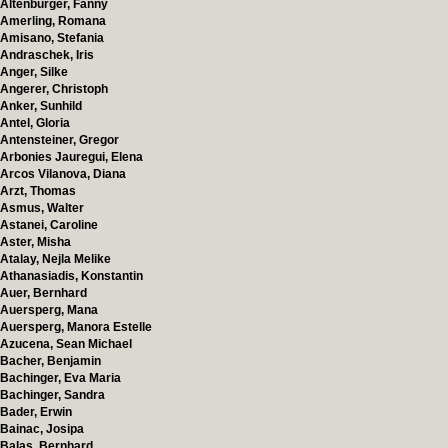
Altenburger, Fanny
Amerling, Romana
Amisano, Stefania
Andraschek, Iris
Anger, Silke
Angerer, Christoph
Anker, Sunhild
Antel, Gloria
Antensteiner, Gregor
Arbonies Jauregui, Elena
Arcos Vilanova, Diana
Arzt, Thomas
Asmus, Walter
Astanei, Caroline
Aster, Misha
Atalay, Nejla Melike
Athanasiadis, Konstantin
Auer, Bernhard
Auersperg, Mana
Auersperg, Manora Estelle
Azucena, Sean Michael
Bacher, Benjamin
Bachinger, Eva Maria
Bachinger, Sandra
Bader, Erwin
Bainac, Josipa
Balas, Bernhard