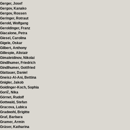
Gerger, Josef
Gergov, Kanako
Gergov, Rossen
Geringer, Rotraut
Gerold, Wolfgang
Geroldinger, Franz
Giacalone, Petra
Giesel, Carolina
Gigele, Oskar
Gilbert, Anthony
Gillespie, Alistair
Gimaletdinov, Nikolai
Gindlhumer, Friedrich
Gindlhumer, Gottfried
Glattauer, Daniel
Gneisz-Al-Ani, Bettina
Gnigler, Jakob
Goidinger-Koch, Sophia
Gorič, Nika
Görnet, Rudolf
Gottwald, Stefan
Gracova, Lubica
Gradwohl, Brigitte
Graf, Barbara
Gramer, Armin
Gräser, Katharina