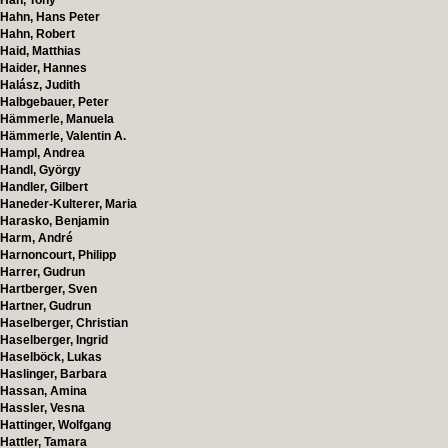
Hah, Tony
Hahn, Hans Peter
Hahn, Robert
Haid, Matthias
Haider, Hannes
Halász, Judith
Halbgebauer, Peter
Hämmerle, Manuela
Hämmerle, Valentin A.
Hampl, Andrea
Handl, György
Handler, Gilbert
Haneder-Kulterer, Maria
Harasko, Benjamin
Harm, André
Harnoncourt, Philipp
Harrer, Gudrun
Hartberger, Sven
Hartner, Gudrun
Haselberger, Christian
Haselberger, Ingrid
Haselböck, Lukas
Haslinger, Barbara
Hassan, Amina
Hassler, Vesna
Hattinger, Wolfgang
Hattler, Tamara