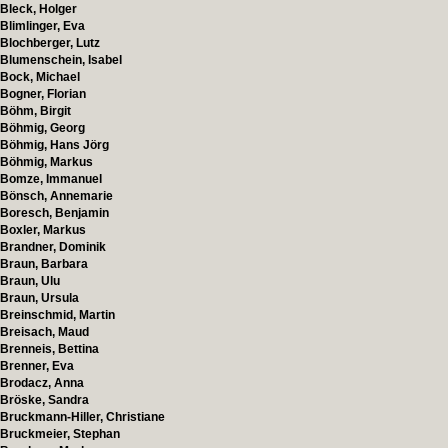
Bleck, Holger
Blimlinger, Eva
Blochberger, Lutz
Blumenschein, Isabel
Bock, Michael
Bogner, Florian
Böhm, Birgit
Böhmig, Georg
Böhmig, Hans Jörg
Böhmig, Markus
Bomze, Immanuel
Bönsch, Annemarie
Boresch, Benjamin
Boxler, Markus
Brandner, Dominik
Braun, Barbara
Braun, Ulu
Braun, Ursula
Breinschmid, Martin
Breisach, Maud
Brenneis, Bettina
Brenner, Eva
Brodacz, Anna
Bröske, Sandra
Bruckmann-Hiller, Christiane
Bruckmeier, Stephan