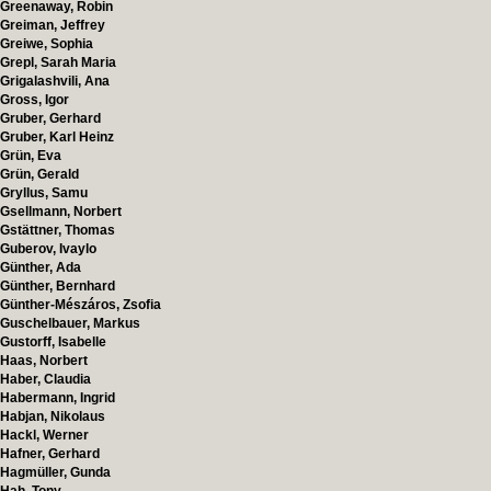
Greenaway, Robin
Greiman, Jeffrey
Greiwe, Sophia
Grepl, Sarah Maria
Grigalashvili, Ana
Gross, Igor
Gruber, Gerhard
Gruber, Karl Heinz
Grün, Eva
Grün, Gerald
Gryllus, Samu
Gsellmann, Norbert
Gstättner, Thomas
Guberov, Ivaylo
Günther, Ada
Günther, Bernhard
Günther-Mészáros, Zsofia
Guschelbauer, Markus
Gustorff, Isabelle
Haas, Norbert
Haber, Claudia
Habermann, Ingrid
Habjan, Nikolaus
Hackl, Werner
Hafner, Gerhard
Hagmüller, Gunda