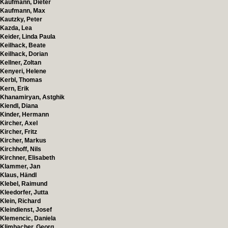
Kaufmann, Dieter
Kaufmann, Max
Kautzky, Peter
Kazda, Lea
Keider, Linda Paula
Keilhack, Beate
Keilhack, Dorian
Kellner, Zoltan
Kenyeri, Helene
Kerbl, Thomas
Kern, Erik
Khanamiryan, Astghik
Kiendl, Diana
Kinder, Hermann
Kircher, Axel
Kircher, Fritz
Kircher, Markus
Kirchhoff, Nils
Kirchner, Elisabeth
Klammer, Jan
Klaus, Händl
Klebel, Raimund
Kleedorfer, Jutta
Klein, Richard
Kleindienst, Josef
Klemencic, Daniela
Klimbacher, Georg