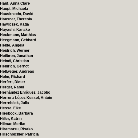
Hauf, Anna Clare
Haupt, Michaela
Hausknecht, David
Hausner, Theresia
Hawliczek, Katja
Hayashi, Kanako
Heckmann, Matthias
Heegmann, Gebhard
Heide, Angela
Heidrich, Werner
Heilbron, Jonathan
Heindl, Christian
Heinrich, Gernot
Hellweger, Andreas
Helm, Richard
Herfert, Dieter
Herget, Raoul
Hernández Enríquez, Jacobo
Herrera-López Kessel, Antoin
Herrnböck, Julia
Hesse, Elke
Hiesböck, Barbara
Hiller, Katrin
Hilmar, Merike
Hiramatsu, Risako
Hirschbichler, Patricia