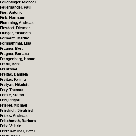
Feuchtinger, Michael
Feuersänger, Paul
Fian, Antonio
Fink, Hermann
Flemming, Andreas
Flosdorf, Dietmar
Flunger, Elisabeth
Formenti, Marino
Fornhammar, Lisa
Fragner, Bert
Fragner, Boriana
Frangenberg, Hanno
Frank, Irene
Franzobel
Freitag, Danijela
Freitag, Fatima
Fretyán, Nikolett
Frey, Thomas
Fricke, Stefan
Frid, Grigori
Friebel, Michael
Friedrich, Siegfried
Friess, Andreas
Frischmuth, Barbara
Fritz, Valerie
Fritzenwallner, Peter