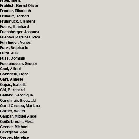
Frodl, Maria
Fröhlich, Bernd Oliver
Frottier, Elisabeth
Frühauf, Herbert
Frühstück, Clemens
Fuchs, Reinhard
Fuchsberger, Johanna
Fuentes Martinez, Rica
Führlinger, Agnes
Funk, Stephanie
Fürst, Julia
Fuss, Dominik
Fussenegger, Gregor
Gaal, Alfred
Gabbrielli, Elena
Gahl, Annelie
Gajcic, Isabella
Gál, Bernhard
Galland, Veronique
Ganglmair, Siegwald
Garci-Crespo, Mariana
Gartler, Walter
Gaspar, Miguel Angel
Geißelbrecht, Flora
Genner, Michael
Georgieva, Aya
Gerber, Marelize