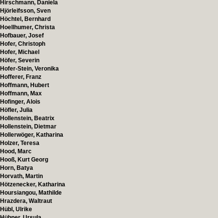
Hirschmann, Daniela
Hjörleifsson, Sven
Höchtel, Bernhard
Hoellhumer, Christa
Hofbauer, Josef
Hofer, Christoph
Hofer, Michael
Höfer, Severin
Hofer-Stein, Veronika
Hofferer, Franz
Hoffmann, Hubert
Hoffmann, Max
Hofinger, Alois
Höfler, Julia
Hollenstein, Beatrix
Hollenstein, Dietmar
Hollerwöger, Katharina
Holzer, Teresa
Hood, Marc
Hooß, Kurt Georg
Horn, Batya
Horvath, Martin
Hötzenecker, Katharina
Hoursiangou, Mathilde
Hrazdera, Waltraut
Hübl, Ulrike
Hübner, Ursula