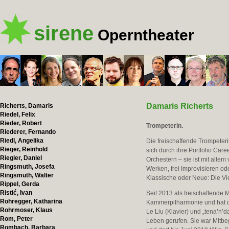
sirene
Operntheater
Damaris Richerts
Richerts, Damaris
Riedel, Felix
Rieder, Robert
Trompeterin.
Riederer, Fernando
Riedl, Angelika
Die freischaffende Trompeter
Rieger, Reinhold
sich durch ihre Portfolio Care
Riegler, Daniel
Orchestern – sie ist mit allem 
Ringsmuth, Josefa
Werken, frei Improvisieren o
Ringsmuth, Walter
Klassische oder Neue: Die Viel
Rippel, Gerda
Ristić, Ivan
Seit 2013 als freischaffende M
Rohregger, Katharina
Kammerpilharmonie und hat di
Rohrmoser, Klaus
Le Liu (Klavier) und „tena’n’
Rom, Peter
Leben gerufen. Sie war Mitbe
Rombach, Barbara