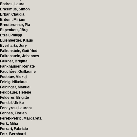
Endres, Laura
Erasimus, Simon
Erbar, Claudia
Erdem, Mirjam
Ernstbrunner, Pia
Espenkott, Jörg
Etzel, Philipp
Eulenberger, Klaus
Everhartz, Jury
Falkenstein, Gottfried
Falkenstein, Johannes
Falkner, Brigitta
Fankhauser, Renate
Fauchère, Guillaume
Fedotov, Alexej
Feinig, Nikolaus
Felbinger, Manuel
Feldbauer, Helene
Felderer, Brigitte
Fendel, Ulrike
Feneyrou, Laurent
Fennes, Florian
Ferek-Petric, Margareta
Ferk, Miha
Ferrari, Fabricio
Fetz, Bernhard