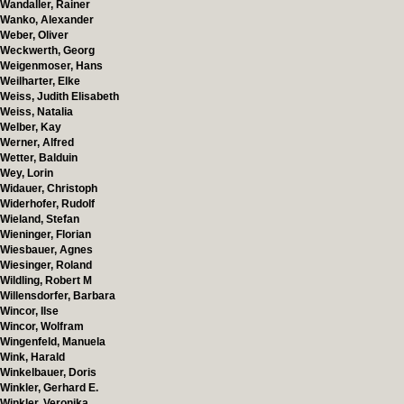
Wandaller, Rainer
Wanko, Alexander
Weber, Oliver
Weckwerth, Georg
Weigenmoser, Hans
Weilharter, Elke
Weiss, Judith Elisabeth
Weiss, Natalia
Welber, Kay
Werner, Alfred
Wetter, Balduin
Wey, Lorin
Widauer, Christoph
Widerhofer, Rudolf
Wieland, Stefan
Wieninger, Florian
Wiesbauer, Agnes
Wiesinger, Roland
Wildling, Robert M
Willensdorfer, Barbara
Wincor, Ilse
Wincor, Wolfram
Wingenfeld, Manuela
Wink, Harald
Winkelbauer, Doris
Winkler, Gerhard E.
Winkler, Veronika