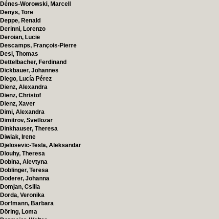
Dénes-Worowski, Marcell
Denys, Tore
Deppe, Renald
Derinni, Lorenzo
Deroian, Lucie
Descamps, François-Pierre
Desi, Thomas
Dettelbacher, Ferdinand
Dickbauer, Johannes
Diego, Lucía Pérez
Dienz, Alexandra
Dienz, Christof
Dienz, Xaver
Dimi, Alexandra
Dimitrov, Svetlozar
Dinkhauser, Theresa
Diwiak, Irene
Djelosevic-Tesla, Aleksandar
Dlouhy, Theresa
Dobina, Alevtyna
Doblinger, Teresa
Doderer, Johanna
Domjan, Csilla
Dorda, Veronika
Dorfmann, Barbara
Döring, Loma