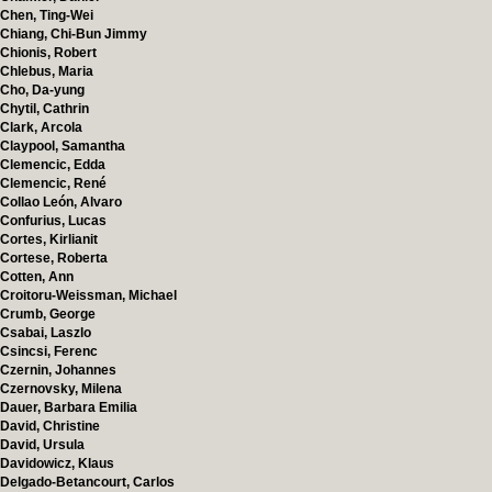
Chen, Ting-Wei
Chiang, Chi-Bun Jimmy
Chionis, Robert
Chlebus, Maria
Cho, Da-yung
Chytil, Cathrin
Clark, Arcola
Claypool, Samantha
Clemencic, Edda
Clemencic, René
Collao León, Alvaro
Confurius, Lucas
Cortes, Kirlianit
Cortese, Roberta
Cotten, Ann
Croitoru-Weissman, Michael
Crumb, George
Csabai, Laszlo
Csincsi, Ferenc
Czernin, Johannes
Czernovsky, Milena
Dauer, Barbara Emilia
David, Christine
David, Ursula
Davidowicz, Klaus
Delgado-Betancourt, Carlos