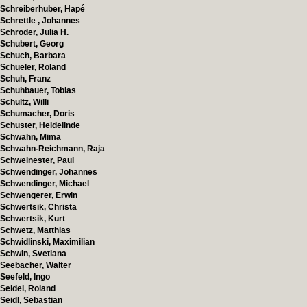
Schreiberhuber, Hapé
Schrettle , Johannes
Schröder, Julia H.
Schubert, Georg
Schuch, Barbara
Schueler, Roland
Schuh, Franz
Schuhbauer, Tobias
Schultz, Willi
Schumacher, Doris
Schuster, Heidelinde
Schwahn, Mima
Schwahn-Reichmann, Raja
Schweinester, Paul
Schwendinger, Johannes
Schwendinger, Michael
Schwengerer, Erwin
Schwertsik, Christa
Schwertsik, Kurt
Schwetz, Matthias
Schwidlinski, Maximilian
Schwin, Svetlana
Seebacher, Walter
Seefeld, Ingo
Seidel, Roland
Seidl, Sebastian