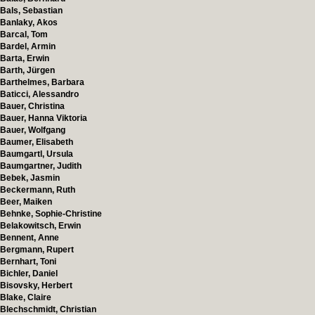
Bals, Sebastian
Banlaky, Akos
Barcal, Tom
Bardel, Armin
Barta, Erwin
Barth, Jürgen
Barthelmes, Barbara
Baticci, Alessandro
Bauer, Christina
Bauer, Hanna Viktoria
Bauer, Wolfgang
Baumer, Elisabeth
Baumgartl, Ursula
Baumgartner, Judith
Bebek, Jasmin
Beckermann, Ruth
Beer, Maiken
Behnke, Sophie-Christine
Belakowitsch, Erwin
Bennent, Anne
Bergmann, Rupert
Bernhart, Toni
Bichler, Daniel
Bisovsky, Herbert
Blake, Claire
Blechschmidt, Christian