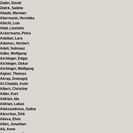
Zuder, David
Zwick, Sabine
Abado, Marwan
Abermann, Veronika
Abicht, Luis
Abid, Liselotte
Ackermann, Petra
Adaibat, Lara
Adamec, Herbert
Adeli, Solmaaz
Adler, Wolfgang
Aichinger, Edgar
Aichinger, Oskar
Aichinger, Wolfgang
Aigner, Thomas
Akrap, Domagoj
Al-Chalabi, Asim
Albert, Christine
Alder, Kurt
Aldrian, Ida
Aldrian, Lukas
Aleksandrova, Salina
Aleschus, Dirk
Alieva, Elvis
Allen, Jonathan
Alt, Anne