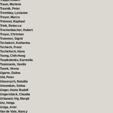
Trappl, Robert
Traun, Marlene
Travnik, Peter
Tremblay, Lysianne
Treyer, Marco
Trimmel, Raphael
Trink, Rebecca
Trockenbacher, Hubert
Troyer, Christian
Trummer, Sigrid
Tschakert, Katharina
Tscheck, Franz
Tschiritsch, Hans
Tseng, Chih-Hong
Tsepkolenko, Karmella
Tsiatsianis, Vasilis
Tusek, Vesna
Ugarte, Dalina
Uhl, Peter
Ulasevych, Nataliia
Umundum, Selina
Unger, Heinz Rudolf
Ungersbäck, Claudia
Urbanetz-Vig, Margit
Utz, Helga
Uziga, Ariel
Van de Vate, Nancy