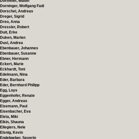
Dormeier, Walter
Dorninger, Wolfgang Fadi
Dorschel, Andreas
Dreger, Sigrid
Dreo, Anna
Dressler, Robert
Duit, Erke
Duken, Marlen
Dusl, Andrea
Ebenbauer, Johannes
Ebenbauer, Susanne
Ebner, Hermann
Eckert, Marie
Eckhardt, Toni
Edelmann, Nina
Eder, Barbara
Eder, Bernhard Philipp
Egg, Loys
Eggenhofer, Renate
Egger, Andreas
Eisemann, Paul
Eisenbacher, Eva
Eleta, Miki
Elkin, Shauna
Ellegiers, Nele
Elsnig, Kevin
Endelweber, Severin