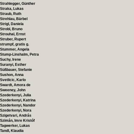
Strahlegger, Günther
Straka, Lukas
Straub, Ruth
Strehlau, Bärbel
Strigl, Daniela
Strobl, Bruno
Strouhal, Ernst
Struber, Rupert
strumpf, gratis g.
Stummer, Angela
Stump-Linshalm, Petra
Suchy, Irene
Suranyi, Esther
Süßbauer, Stefanie
Sushon, Anna
Svetlicic, Karlo
Swardt, Amora de
Sweeney, John
Szederkenyi, Julia
Szederkenyi, Katrina
Szederkenyi, Nandor
Szederkenyi, Nora
Szigetvari, András
Szimán, Imre Kristóf
Tagwerker, Lukas
Tandl, Klaudia