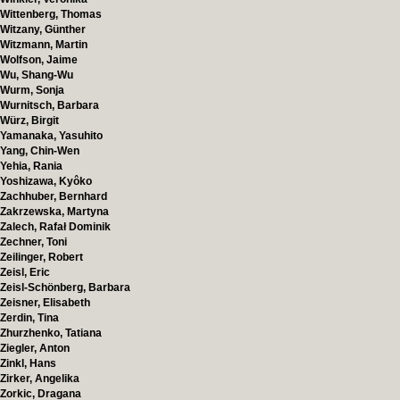
Wittenberg, Thomas
Witzany, Günther
Witzmann, Martin
Wolfson, Jaime
Wu, Shang-Wu
Wurm, Sonja
Wurnitsch, Barbara
Würz, Birgit
Yamanaka, Yasuhito
Yang, Chin-Wen
Yehia, Rania
Yoshizawa, Kyôko
Zachhuber, Bernhard
Zakrzewska, Martyna
Zalech, Rafał Dominik
Zechner, Toni
Zeilinger, Robert
Zeisl, Eric
Zeisl-Schönberg, Barbara
Zeisner, Elisabeth
Zerdin, Tina
Zhurzhenko, Tatiana
Ziegler, Anton
Zinkl, Hans
Zirker, Angelika
Zorkic, Dragana