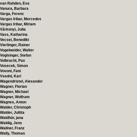
van Rahden, Eva
Vanura, Barbara
Varga, Ferenc
Vargas Iribar, Mercedes
Vargas Iribar, Miriam
Várkonyi, Julia
Vass, Katharina
Vecsei, Benedikt
Vierlinger, Rainer
Vogelweider, Walter
Voglsinger, Stefan
Volbracht, Pax
Vosecek, Simon
Vovoni, Fani
Vsedni, Karl
Wagendristel, Alexander
Wagner, Florian
Wagner, Michael
Wagner, Wolfram
Wagnes, Anton
Walder, Christoph
Walder, Julitta
Waldhör, jana
Waldig, Jens
Wallner, Franz
Wally, Thomas