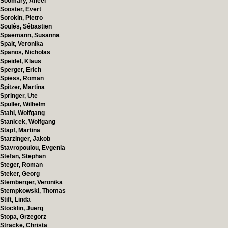
Soomary, Aneel
Sooster, Evert
Sorokin, Pietro
Soulès, Sébastien
Spaemann, Susanna
Spalt, Veronika
Spanos, Nicholas
Speidel, Klaus
Sperger, Erich
Spiess, Roman
Spitzer, Martina
Springer, Ute
Spuller, Wilhelm
Stahl, Wolfgang
Stanicek, Wolfgang
Stapf, Martina
Starzinger, Jakob
Stavropoulou, Evgenia
Stefan, Stephan
Steger, Roman
Steker, Georg
Stemberger, Veronika
Stempkowski, Thomas
Stift, Linda
Stöcklin, Juerg
Stopa, Grzegorz
Stracke, Christa