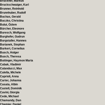
Bruckner, Markus
Bruckschwaiger, Karl
Brunner, Reinhold
Brunnhuber, Rudolf
Buchas, Gerald
Buczko, Christina
Bulut, Özlem
Bürcher, Eleonore
Buresch, Wolfgang
Burghofer, Gudrun
Burgstaller, Hannes
Burianek, Stephan
Burkert, Cornelius
Busch, Holger
Busch, Theresa
Buttinger, Haymon Maria
Cabak, Vladimir
Calanducci, Max
Calella, Michele
Caprioli, Anna
Carter, Johanna
Casata, Albin
Castell, Dominik
Cavini, Giorgia
Cede, Michael
Chamandy, Dan
Chamier, Daniel