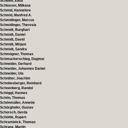
Schlifke, Elisa
Schlosser, Milkana
Schmid, Hannelore
Schmid, Manfred A.
Schmidinger, Marcus
Schmidinger, Theresia
Schmidt, Burghart
Schmidt, Daniel
Schmidt, David
Schmidt, Mirjam
Schmidt, Sandra
Schmögner, Thomas
Schmuckerschlag, Dagmar
Schneider, Gerhard
Schneider, Johannes Daniel
Schneider, Ula
Schnitter, Joachim
Schobesberger, Reinhard
Schoenberg, Randol
Schöggl, Hannes
Schön, Thomas
Schönmüller, Annette
Schörghofer, Gustav
Schorsch, Gerda
Schöttle, Rupert
Schramböck, Thomas
Schranz, Martin