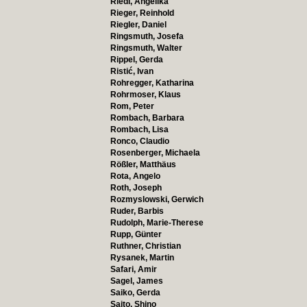
Riedl, Angelika
Rieger, Reinhold
Riegler, Daniel
Ringsmuth, Josefa
Ringsmuth, Walter
Rippel, Gerda
Ristić, Ivan
Rohregger, Katharina
Rohrmoser, Klaus
Rom, Peter
Rombach, Barbara
Rombach, Lisa
Ronco, Claudio
Rosenberger, Michaela
Rößler, Matthäus
Rota, Angelo
Roth, Joseph
Rozmyslowski, Gerwich
Ruder, Barbis
Rudolph, Marie-Therese
Rupp, Günter
Ruthner, Christian
Rysanek, Martin
Safari, Amir
Sagel, James
Saiko, Gerda
Saito, Shino