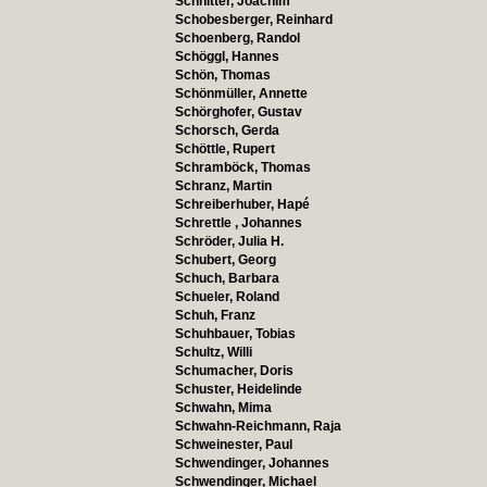
Schnitter, Joachim
Schobesberger, Reinhard
Schoenberg, Randol
Schöggl, Hannes
Schön, Thomas
Schönmüller, Annette
Schörghofer, Gustav
Schorsch, Gerda
Schöttle, Rupert
Schramböck, Thomas
Schranz, Martin
Schreiberhuber, Hapé
Schrettle , Johannes
Schröder, Julia H.
Schubert, Georg
Schuch, Barbara
Schueler, Roland
Schuh, Franz
Schuhbauer, Tobias
Schultz, Willi
Schumacher, Doris
Schuster, Heidelinde
Schwahn, Mima
Schwahn-Reichmann, Raja
Schweinester, Paul
Schwendinger, Johannes
Schwendinger, Michael