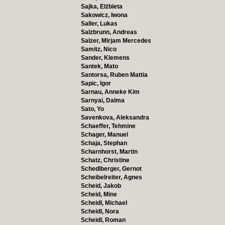
Sajka, Elżbieta
Sakowicz, Iwona
Saller, Lukas
Salzbrunn, Andreas
Salzer, Mirjam Mercedes
Samitz, Nico
Sander, Klemens
Santek, Mato
Santorsa, Ruben Mattia
Sapic, Igor
Sarnau, Anneke Kim
Sarnyai, Dalma
Sato, Yo
Savenkova, Aleksandra
Schaeffer, Tehmine
Schager, Manuel
Schaja, Stephan
Scharnhorst, Martin
Schatz, Christine
Schedlberger, Gernot
Scheibelreiter, Agnes
Scheid, Jakob
Scheid, Mine
Scheidl, Michael
Scheidl, Nora
Scheidl, Roman