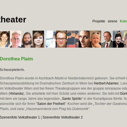
heater
Projekte
sirene
Küns
Dorothea Plaim
Schauspielerin.
Dorothea Plaim wurde in Aschbach-Markt in Niederösterreich geboren. Sie erhielt 
Schauspielausbildung im Dramatischen Zentrum in Wien bei
Herbert Adamec
. Lan
im Volkstheater Wien und bei freien Theatergruppen wie der gruppe sinnpause od
Wien (
Hirlanda
), Sie arbeitete mit Hari Schütz und vielen anderen. Sie lebt mit
Gün
mit dem sie lange Jahre das legendäre
„
Santo Spirito
“
in der Kumpfgasse führte. N
wünschte sich für ihren "
Salon der Freiheit
":
Kochen wird die „Tochter der Gastron
Plaim, und zwar „Hausmannskost von Prag bis Dubrovnik“.
Szenenfoto Volkstheater 1
|
Szenenfoto Volkstheater 2