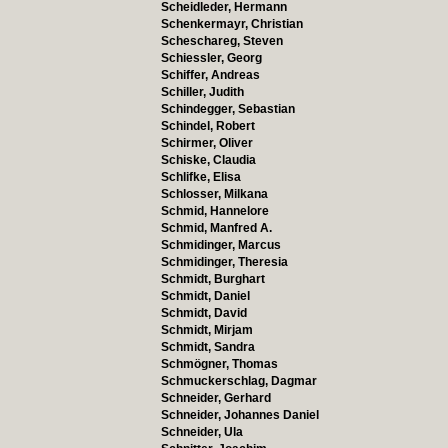
Scheidleder, Hermann
Schenkermayr, Christian
Scheschareg, Steven
Schiessler, Georg
Schiffer, Andreas
Schiller, Judith
Schindegger, Sebastian
Schindel, Robert
Schirmer, Oliver
Schiske, Claudia
Schlifke, Elisa
Schlosser, Milkana
Schmid, Hannelore
Schmid, Manfred A.
Schmidinger, Marcus
Schmidinger, Theresia
Schmidt, Burghart
Schmidt, Daniel
Schmidt, David
Schmidt, Mirjam
Schmidt, Sandra
Schmögner, Thomas
Schmuckerschlag, Dagmar
Schneider, Gerhard
Schneider, Johannes Daniel
Schneider, Ula