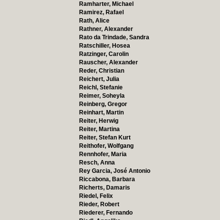
Ramharter, Michael
Ramirez, Rafael
Rath, Alice
Rathner, Alexander
Rato da Trindade, Sandra
Ratschiller, Hosea
Ratzinger, Carolin
Rauscher, Alexander
Reder, Christian
Reichert, Julia
Reichl, Stefanie
Reimer, Soheyla
Reinberg, Gregor
Reinhart, Martin
Reiter, Herwig
Reiter, Martina
Reiter, Stefan Kurt
Reithofer, Wolfgang
Rennhofer, Maria
Resch, Anna
Rey Garcia, José Antonio
Riccabona, Barbara
Richerts, Damaris
Riedel, Felix
Rieder, Robert
Riederer, Fernando