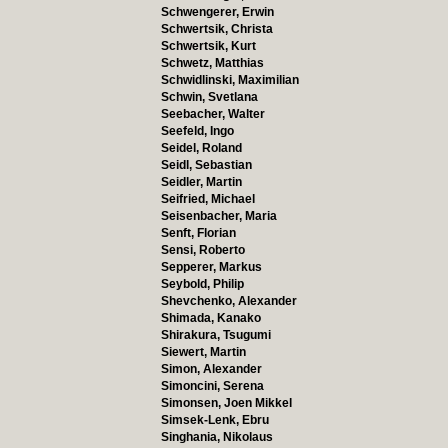
Schwengerer, Erwin
Schwertsik, Christa
Schwertsik, Kurt
Schwetz, Matthias
Schwidlinski, Maximilian
Schwin, Svetlana
Seebacher, Walter
Seefeld, Ingo
Seidel, Roland
Seidl, Sebastian
Seidler, Martin
Seifried, Michael
Seisenbacher, Maria
Senft, Florian
Sensi, Roberto
Sepperer, Markus
Seybold, Philip
Shevchenko, Alexander
Shimada, Kanako
Shirakura, Tsugumi
Siewert, Martin
Simon, Alexander
Simoncini, Serena
Simonsen, Joen Mikkel
Simsek-Lenk, Ebru
Singhania, Nikolaus