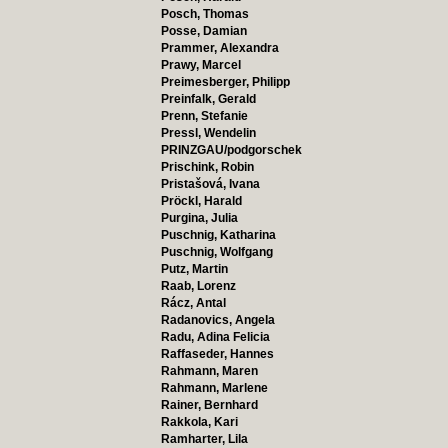
Posch, Thomas
Posse, Damian
Prammer, Alexandra
Prawy, Marcel
Preimesberger, Philipp
Preinfalk, Gerald
Prenn, Stefanie
Pressl, Wendelin
PRINZGAU/podgorschek
Prischink, Robin
Pristašová, Ivana
Pröckl, Harald
Purgina, Julia
Puschnig, Katharina
Puschnig, Wolfgang
Putz, Martin
Raab, Lorenz
Rácz, Antal
Radanovics, Angela
Radu, Adina Felicia
Raffaseder, Hannes
Rahmann, Maren
Rahmann, Marlene
Rainer, Bernhard
Rakkola, Kari
Ramharter, Lila