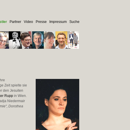
tler
Partner
Video
Presse
Impressum
Suche
ihre
ge Zeit spielte sie
er den Jesuiten
ter Rupp
in Wien.
adja Niedermair
omie“, Dorothea