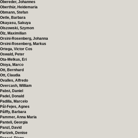
Obereder, Johannes
Oberthür, Heidemaria
Obmann, Stefan
Oetle, Barbara
Okayasu, Sakuya
Olszowski, Szymon
Ölz, Maximilian
Orsini-Rosenberg, Johanna
Orsini-Rosenberg, Markus
Ortega, Victor Cos
Oswald, Peter
Ota-Melkus, Eri
Otoya, Marco
Ott, Bernhard
Ott, Claudia
Ovalles, Alfredo
Overcash, William
Pabst, Daniel
Padel, Donald
Padilla, Marcelo
Pál-Fejes, Agnes
Pálffy, Barbara
Pammer, Anna Maria
Panteli, Georgia
Panzl, David
Parizek, Denise