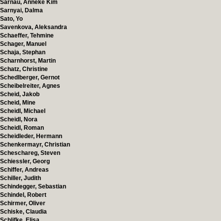
Sarnau, Anneke Kim
Sarnyai, Dalma
Sato, Yo
Savenkova, Aleksandra
Schaeffer, Tehmine
Schager, Manuel
Schaja, Stephan
Scharnhorst, Martin
Schatz, Christine
Schedlberger, Gernot
Scheibelreiter, Agnes
Scheid, Jakob
Scheid, Mine
Scheidl, Michael
Scheidl, Nora
Scheidl, Roman
Scheidleder, Hermann
Schenkermayr, Christian
Scheschareg, Steven
Schiessler, Georg
Schiffer, Andreas
Schiller, Judith
Schindegger, Sebastian
Schindel, Robert
Schirmer, Oliver
Schiske, Claudia
Schlifke, Elisa