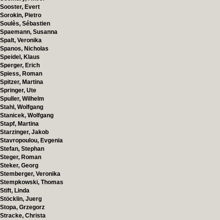
Sooster, Evert
Sorokin, Pietro
Soulès, Sébastien
Spaemann, Susanna
Spalt, Veronika
Spanos, Nicholas
Speidel, Klaus
Sperger, Erich
Spiess, Roman
Spitzer, Martina
Springer, Ute
Spuller, Wilhelm
Stahl, Wolfgang
Stanicek, Wolfgang
Stapf, Martina
Starzinger, Jakob
Stavropoulou, Evgenia
Stefan, Stephan
Steger, Roman
Steker, Georg
Stemberger, Veronika
Stempkowski, Thomas
Stift, Linda
Stöcklin, Juerg
Stopa, Grzegorz
Stracke, Christa