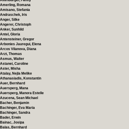
Altenburger, Fanny
Amerling, Romana
Amisano, Stefania
Andraschek, Iris
Anger, Silke
Angerer, Christoph
Anker, Sunhild
Antel, Gloria
Antensteiner, Gregor
Arbonies Jauregui, Elena
Arcos Vilanova, Diana
Arzt, Thomas
Asmus, Walter
Astanei, Caroline
Aster, Misha
Atalay, Nejla Melike
Athanasiadis, Konstantin
Auer, Bernhard
Auersperg, Mana
Auersperg, Manora Estelle
Azucena, Sean Michael
Bacher, Benjamin
Bachinger, Eva Maria
Bachinger, Sandra
Bader, Erwin
Bainac, Josipa
Balas, Bernhard