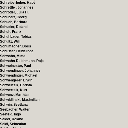
Schreiberhuber, Hapé
Schrettle , Johannes
Schröder, Julia H.
Schubert, Georg
Schuch, Barbara
Schueler, Roland
Schuh, Franz
Schuhbauer, Tobias
Schultz, Willi
Schumacher, Doris
Schuster, Heidelinde
Schwahn, Mima
Schwahn-Reichmann, Raja
Schweinester, Paul
Schwendinger, Johannes
Schwendinger, Michael
Schwengerer, Erwin
Schwertsik, Christa
Schwertsik, Kurt
Schwetz, Matthias
Schwidlinski, Maximilian
Schwin, Svetlana
Seebacher, Walter
Seefeld, Ingo
Seidel, Roland
Seidl, Sebastian