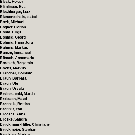
Bleck, Holger
Blimlinger, Eva
Blochberger, Lutz
Blumenschein, Isabel
Bock, Michael
Bogner, Florian
Böhm, Birgit
Böhmig, Georg
Böhmig, Hans Jörg
Böhmig, Markus
Bomze, Immanuel
Bönsch, Annemarie
Boresch, Benjamin
Boxler, Markus
Brandner, Dominik
Braun, Barbara
Braun, Ulu
Braun, Ursula
Breinschmid, Martin
Breisach, Maud
Brenneis, Bettina
Brenner, Eva
Brodacz, Anna
Bröske, Sandra
Bruckmann-Hiller, Christiane
Bruckmeier, Stephan
Bruckner, Markus