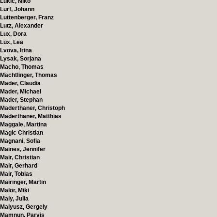
Lukic, Niko
Lurf, Johann
Luttenberger, Franz
Lutz, Alexander
Lux, Dora
Lux, Lea
Lvova, Irina
Lysak, Sorjana
Macho, Thomas
Mächtlinger, Thomas
Mader, Claudia
Mader, Michael
Mader, Stephan
Maderthaner, Christoph
Maderthaner, Matthias
Maggale, Martina
Magic Christian
Magnani, Sofia
Maines, Jennifer
Mair, Christian
Mair, Gerhard
Mair, Tobias
Mairinger, Martin
Malör, Miki
Maly, Julia
Malyusz, Gergely
Mamnun, Parvis