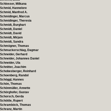
Schlosser, Milkana
Schmid, Hannelore
Schmid, Manfred A.
Schmidinger, Marcus
Schmidinger, Theresia
Schmidt, Burghart
Schmidt, Daniel
Schmidt, David
Schmidt, Mirjam
Schmidt, Sandra
Schmögner, Thomas
Schmuckerschlag, Dagmar
Schneider, Gerhard
Schneider, Johannes Daniel
Schneider, Ula
Schnitter, Joachim
Schobesberger, Reinhard
Schoenberg, Randol
Schöggl, Hannes
Schön, Thomas
Schönmüller, Annette
Schörghofer, Gustav
Schorsch, Gerda
Schöttle, Rupert
Schramböck, Thomas
Schranz, Martin