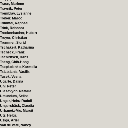
Traun, Marlene
Travnik, Peter
Tremblay, Lysianne
Treyer, Marco
Trimmel, Raphael
Trink, Rebecca
Trockenbacher, Hubert
Troyer, Christian
Trummer, Sigrid
Tschakert, Katharina
Tscheck, Franz
Tschiritsch, Hans
Tseng, Chih-Hong
Tsepkolenko, Karmella
Tsiatsianis, Vasilis
Tusek, Vesna
Ugarte, Dalina
Uhl, Peter
Ulasevych, Nataliia
Umundum, Selina
Unger, Heinz Rudolf
Ungersbäck, Claudia
Urbanetz-Vig, Margit
Utz, Helga
Uziga, Ariel
Van de Vate, Nancy