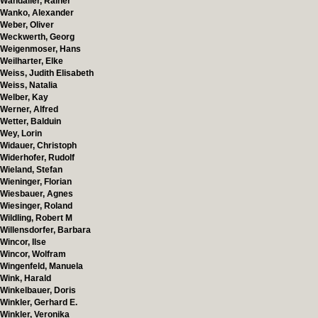
Wandaller, Rainer
Wanko, Alexander
Weber, Oliver
Weckwerth, Georg
Weigenmoser, Hans
Weilharter, Elke
Weiss, Judith Elisabeth
Weiss, Natalia
Welber, Kay
Werner, Alfred
Wetter, Balduin
Wey, Lorin
Widauer, Christoph
Widerhofer, Rudolf
Wieland, Stefan
Wieninger, Florian
Wiesbauer, Agnes
Wiesinger, Roland
Wildling, Robert M
Willensdorfer, Barbara
Wincor, Ilse
Wincor, Wolfram
Wingenfeld, Manuela
Wink, Harald
Winkelbauer, Doris
Winkler, Gerhard E.
Winkler, Veronika