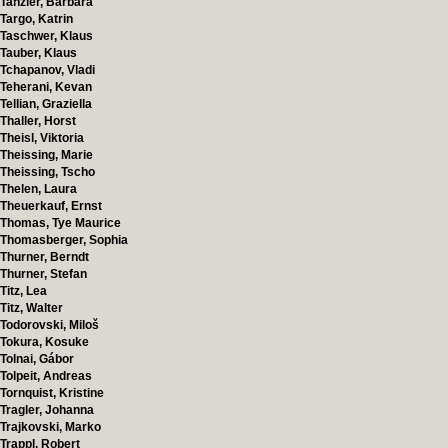
Tanzler, Barbara
Targo, Katrin
Taschwer, Klaus
Tauber, Klaus
Tchapanov, Vladi
Teherani, Kevan
Tellian, Graziella
Thaller, Horst
Theisl, Viktoria
Theissing, Marie
Theissing, Tscho
Thelen, Laura
Theuerkauf, Ernst
Thomas, Tye Maurice
Thomasberger, Sophia
Thurner, Berndt
Thurner, Stefan
Titz, Lea
Titz, Walter
Todorovski, Miloš
Tokura, Kosuke
Tolnai, Gábor
Tolpeit, Andreas
Tornquist, Kristine
Tragler, Johanna
Trajkovski, Marko
Trappl, Robert