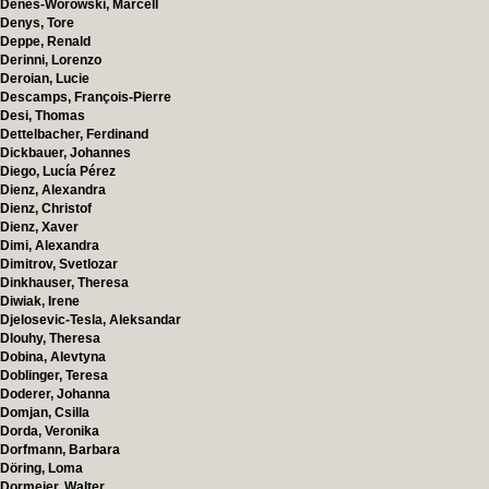
Dénes-Worowski, Marcell
Denys, Tore
Deppe, Renald
Derinni, Lorenzo
Deroian, Lucie
Descamps, François-Pierre
Desi, Thomas
Dettelbacher, Ferdinand
Dickbauer, Johannes
Diego, Lucía Pérez
Dienz, Alexandra
Dienz, Christof
Dienz, Xaver
Dimi, Alexandra
Dimitrov, Svetlozar
Dinkhauser, Theresa
Diwiak, Irene
Djelosevic-Tesla, Aleksandar
Dlouhy, Theresa
Dobina, Alevtyna
Doblinger, Teresa
Doderer, Johanna
Domjan, Csilla
Dorda, Veronika
Dorfmann, Barbara
Döring, Loma
Dormeier, Walter