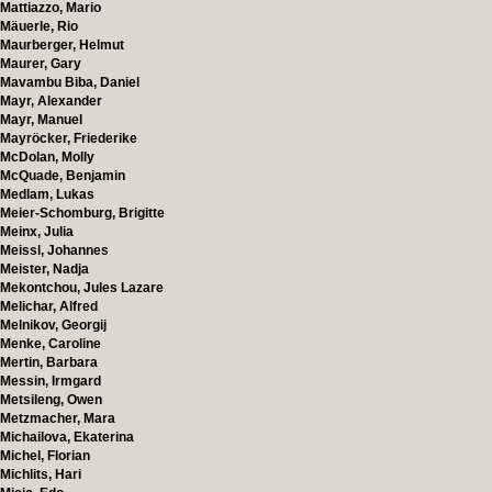
Mattiazzo, Mario
Mäuerle, Rio
Maurberger, Helmut
Maurer, Gary
Mavambu Biba, Daniel
Mayr, Alexander
Mayr, Manuel
Mayröcker, Friederike
McDolan, Molly
McQuade, Benjamin
Medlam, Lukas
Meier-Schomburg, Brigitte
Meinx, Julia
Meissl, Johannes
Meister, Nadja
Mekontchou, Jules Lazare
Melichar, Alfred
Melnikov, Georgij
Menke, Caroline
Mertin, Barbara
Messin, Irmgard
Metsileng, Owen
Metzmacher, Mara
Michailova, Ekaterina
Michel, Florian
Michlits, Hari