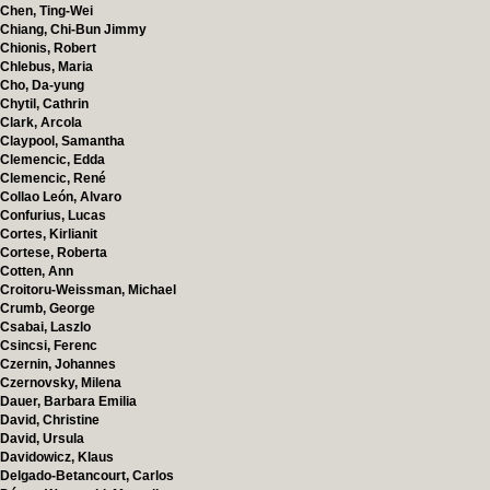
Chen, Ting-Wei
Chiang, Chi-Bun Jimmy
Chionis, Robert
Chlebus, Maria
Cho, Da-yung
Chytil, Cathrin
Clark, Arcola
Claypool, Samantha
Clemencic, Edda
Clemencic, René
Collao León, Alvaro
Confurius, Lucas
Cortes, Kirlianit
Cortese, Roberta
Cotten, Ann
Croitoru-Weissman, Michael
Crumb, George
Csabai, Laszlo
Csincsi, Ferenc
Czernin, Johannes
Czernovsky, Milena
Dauer, Barbara Emilia
David, Christine
David, Ursula
Davidowicz, Klaus
Delgado-Betancourt, Carlos