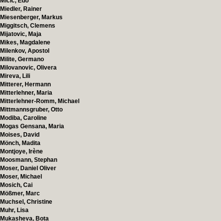
Micic, Edo
Miedler, Rainer
Miesenberger, Markus
Miggitsch, Clemens
Mijatovic, Maja
Mikes, Magdalene
Milenkov, Apostol
Milite, Germano
Milovanovic, Olivera
Mireva, Lili
Mitterer, Hermann
Mitterlehner, Maria
Mitterlehner-Romm, Michael
Mittmannsgruber, Otto
Modiba, Caroline
Mogas Gensana, Maria
Moises, David
Mönch, Madita
Montjoye, Irène
Moosmann, Stephan
Moser, Daniel Oliver
Moser, Michael
Mosich, Cai
Mößmer, Marc
Muchsel, Christine
Muhr, Lisa
Mukasheva, Bota