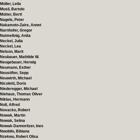
Müller, Leila
Musil, Bartolo
Mütter, Bertl
Nagele, Peter
Nakamoto-Zaire, Annet
Narnhofer, Gregor
Natmeßnig, Anita
Neckel, Julia
Neckel, Lea
Nelson, Marit
Neubauer, Mathilde W.
Neugebauer, Herwig
Neumann, Esther
Neustifter, Sepp
Neuwirth, Michael
Nicoletti, Doris
Niederegger, Michael
Niehaus, Thomas Oliver
Niklas, Hermann
Noll, Alfred
Novacko, Robert
Nowak, Martin
Nowak, Selina
Nowak-Dannoritzer, Ines
Nwobilo, Bibiana
Nzekwu, Robert Olisa