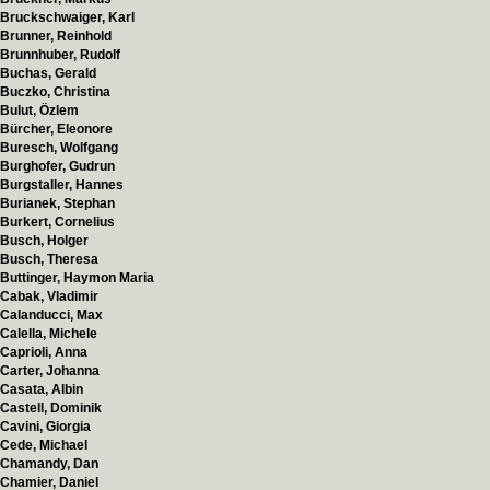
Bruckschwaiger, Karl
Brunner, Reinhold
Brunnhuber, Rudolf
Buchas, Gerald
Buczko, Christina
Bulut, Özlem
Bürcher, Eleonore
Buresch, Wolfgang
Burghofer, Gudrun
Burgstaller, Hannes
Burianek, Stephan
Burkert, Cornelius
Busch, Holger
Busch, Theresa
Buttinger, Haymon Maria
Cabak, Vladimir
Calanducci, Max
Calella, Michele
Caprioli, Anna
Carter, Johanna
Casata, Albin
Castell, Dominik
Cavini, Giorgia
Cede, Michael
Chamandy, Dan
Chamier, Daniel