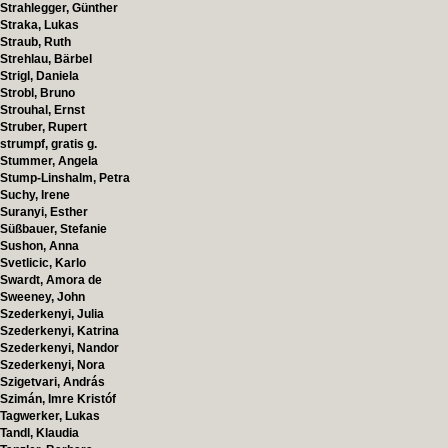
Strahlegger, Günther
Straka, Lukas
Straub, Ruth
Strehlau, Bärbel
Strigl, Daniela
Strobl, Bruno
Strouhal, Ernst
Struber, Rupert
strumpf, gratis g.
Stummer, Angela
Stump-Linshalm, Petra
Suchy, Irene
Suranyi, Esther
Süßbauer, Stefanie
Sushon, Anna
Svetlicic, Karlo
Swardt, Amora de
Sweeney, John
Szederkenyi, Julia
Szederkenyi, Katrina
Szederkenyi, Nandor
Szederkenyi, Nora
Szigetvari, András
Szimán, Imre Kristóf
Tagwerker, Lukas
Tandl, Klaudia