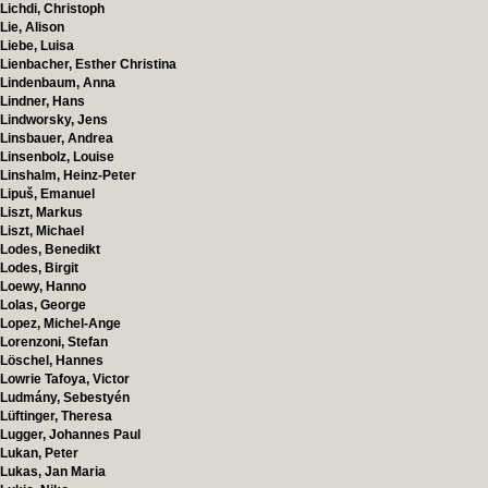
Lichdi, Christoph
Lie, Alison
Liebe, Luisa
Lienbacher, Esther Christina
Lindenbaum, Anna
Lindner, Hans
Lindworsky, Jens
Linsbauer, Andrea
Linsenbolz, Louise
Linshalm, Heinz-Peter
Lipuš, Emanuel
Liszt, Markus
Liszt, Michael
Lodes, Benedikt
Lodes, Birgit
Loewy, Hanno
Lolas, George
Lopez, Michel-Ange
Lorenzoni, Stefan
Löschel, Hannes
Lowrie Tafoya, Victor
Ludmány, Sebestyén
Lüftinger, Theresa
Lugger, Johannes Paul
Lukan, Peter
Lukas, Jan Maria