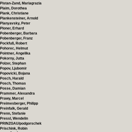
Pistan-Zand, Mariagrazia
Plaim, Dorothea
Plank, Christiane
Plankensteiner, Arnold
Planyavsky, Peter
Ploner, Erhard
Pobenberger, Barbara
Pobenberger, Franz
Pockfuß, Robert
Pohorec, Helmut
Pointner, Angelika
Pokorny, Jutta
Polzer, Stephan
Popov, Ljubomir
Popovicki, Bojana
Posch, Harald
Posch, Thomas
Posse, Damian
Prammer, Alexandra
Prawy, Marcel
Preimesberger, Philipp
Preinfalk, Gerald
Prenn, Stefanie
Pressl, Wendelin
PRINZGAU/podgorschek
Prischink, Robin