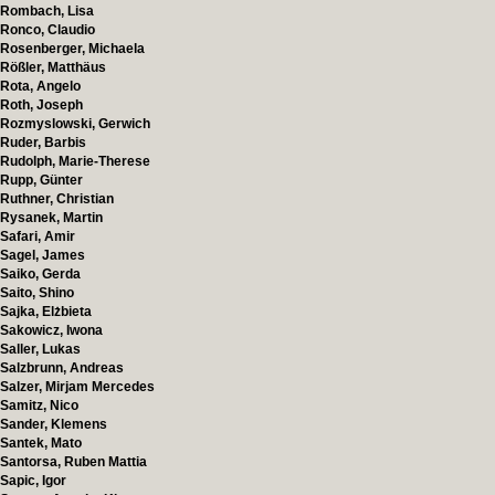
Rombach, Lisa
Ronco, Claudio
Rosenberger, Michaela
Rößler, Matthäus
Rota, Angelo
Roth, Joseph
Rozmyslowski, Gerwich
Ruder, Barbis
Rudolph, Marie-Therese
Rupp, Günter
Ruthner, Christian
Rysanek, Martin
Safari, Amir
Sagel, James
Saiko, Gerda
Saito, Shino
Sajka, Elżbieta
Sakowicz, Iwona
Saller, Lukas
Salzbrunn, Andreas
Salzer, Mirjam Mercedes
Samitz, Nico
Sander, Klemens
Santek, Mato
Santorsa, Ruben Mattia
Sapic, Igor