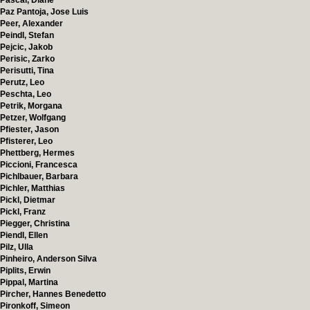
Pascal, Diane
Paz Pantoja, Jose Luis
Peer, Alexander
Peindl, Stefan
Pejcic, Jakob
Perisic, Zarko
Perisutti, Tina
Perutz, Leo
Peschta, Leo
Petrik, Morgana
Petzer, Wolfgang
Pfiester, Jason
Pfisterer, Leo
Phettberg, Hermes
Piccioni, Francesca
Pichlbauer, Barbara
Pichler, Matthias
Pickl, Dietmar
Pickl, Franz
Piegger, Christina
Piendl, Ellen
Pilz, Ulla
Pinheiro, Anderson Silva
Piplits, Erwin
Pippal, Martina
Pircher, Hannes Benedetto
Pironkoff, Simeon