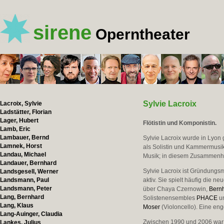
sirene
Operntheater
Sylvie Lacroix
Lacroix, Sylvie
Ladstätter, Florian
Lager, Hubert
Flötistin und Komponistin.
Lamb, Eric
Lambauer, Bernd
Sylvie Lacroix wurde in Lyon ge
Lamnek, Horst
als Solistin und Kammermusike
Landau, Michael
Musik; in diesem Zusammenha
Landauer, Bernhard
Sylvie Lacroix ist Gründungs
Landsgesell, Werner
Landsmann, Paul
aktiv. Sie spielt häufig die ne
Landsmann, Peter
über Chaya Czernowin,
Bern
Lang, Bernhard
Solistenensembles
PHACE
un
Lang, Klaus
Moser
(Violoncello). Eine en
Lang-Auinger, Claudia
Zwischen 1990 und 2006 war 
Lankes, Julius