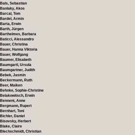
Bals, Sebastian
Banlaky, Akos
Barcal, Tom
Bardel, Armin
Barta, Erwin
Barth, Jürgen
Barthelmes, Barbara
Baticci, Alessandro
Bauer, Christina
Bauer, Hanna Viktoria
Bauer, Wolfgang
Baumer, Elisabeth
Baumgartl, Ursula
Baumgartner, Judith
Bebek, Jasmin
Beckermann, Ruth
Beer, Maiken
Behnke, Sophie-Christine
Belakowitsch, Erwin
Bennent, Anne
Bergmann, Rupert
Bernhart, Toni
Bichler, Daniel
Bisovsky, Herbert
Blake, Claire
Blechschmidt, Christian