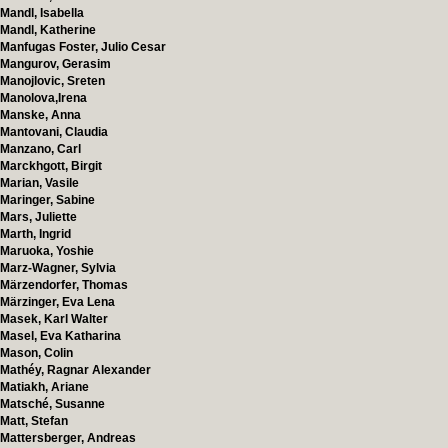
Mandl, Isabella
Mandl, Katherine
Manfugas Foster, Julio Cesar
Mangurov, Gerasim
Manojlovic, Sreten
Manolova,Irena
Manske, Anna
Mantovani, Claudia
Manzano, Carl
Marckhgott, Birgit
Marian, Vasile
Maringer, Sabine
Mars, Juliette
Marth, Ingrid
Maruoka, Yoshie
Marz-Wagner, Sylvia
Märzendorfer, Thomas
Märzinger, Eva Lena
Masek, Karl Walter
Masel, Eva Katharina
Mason, Colin
Mathéy, Ragnar Alexander
Matiakh, Ariane
Matsché, Susanne
Matt, Stefan
Mattersberger, Andreas