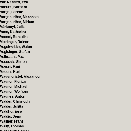
van Rahden, Eva
Vanura, Barbara
Varga, Ferenc
Vargas Iribar, Mercedes
Vargas Iribar, Miriam
Várkonyi, Julia
Vass, Katharina
Vecsei, Benedikt
Vierlinger, Rainer
Vogelweider, Walter
Voglsinger, Stefan
Volbracht, Pax
Vosecek, Simon
Vovoni, Fani
Vsedni, Karl
Wagendristel, Alexander
Wagner, Florian
Wagner, Michael
Wagner, Wolfram
Wagnes, Anton
Walder, Christoph
Walder, Julitta
Waldhör, jana
Waldig, Jens
Wallner, Franz
Wally, Thomas