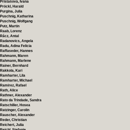
Pristašová, Ivana
Pröckl, Harald
Purgina, Julia
Puschnig, Katharina
Puschnig, Wolfgang
Putz, Martin
Raab, Lorenz
Rácz, Antal
Radanovics, Angela
Radu, Adina Felicia
Raffaseder, Hannes
Rahmann, Maren
Rahmann, Marlene
Rainer, Bernhard
Rakkola, Kari
Ramharter, Lila
Ramharter, Michael
Ramirez, Rafael
Rath, Alice
Rathner, Alexander
Rato da Trindade, Sandra
Ratschiller, Hosea
Ratzinger, Carolin
Rauscher, Alexander
Reder, Christian
Reichert, Julia
Reichl, Stefanie