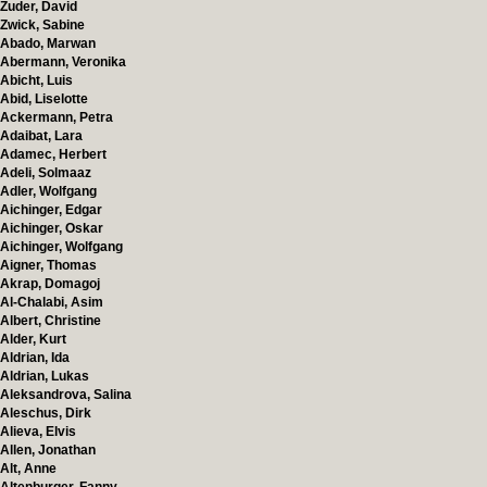
Zuder, David
Zwick, Sabine
Abado, Marwan
Abermann, Veronika
Abicht, Luis
Abid, Liselotte
Ackermann, Petra
Adaibat, Lara
Adamec, Herbert
Adeli, Solmaaz
Adler, Wolfgang
Aichinger, Edgar
Aichinger, Oskar
Aichinger, Wolfgang
Aigner, Thomas
Akrap, Domagoj
Al-Chalabi, Asim
Albert, Christine
Alder, Kurt
Aldrian, Ida
Aldrian, Lukas
Aleksandrova, Salina
Aleschus, Dirk
Alieva, Elvis
Allen, Jonathan
Alt, Anne