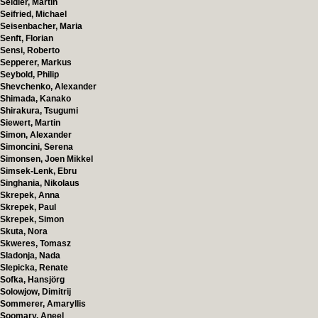
Seidler, Martin
Seifried, Michael
Seisenbacher, Maria
Senft, Florian
Sensi, Roberto
Sepperer, Markus
Seybold, Philip
Shevchenko, Alexander
Shimada, Kanako
Shirakura, Tsugumi
Siewert, Martin
Simon, Alexander
Simoncini, Serena
Simonsen, Joen Mikkel
Simsek-Lenk, Ebru
Singhania, Nikolaus
Skrepek, Anna
Skrepek, Paul
Skrepek, Simon
Skuta, Nora
Skweres, Tomasz
Sladonja, Nada
Slepicka, Renate
Sofka, Hansjörg
Solowjow, Dimitrij
Sommerer, Amaryllis
Soomary, Aneel