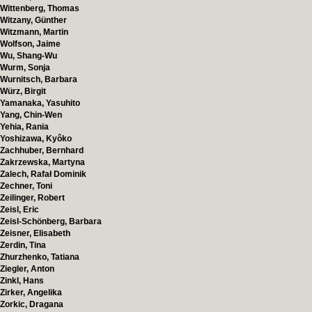
Wittenberg, Thomas
Witzany, Günther
Witzmann, Martin
Wolfson, Jaime
Wu, Shang-Wu
Wurm, Sonja
Wurnitsch, Barbara
Würz, Birgit
Yamanaka, Yasuhito
Yang, Chin-Wen
Yehia, Rania
Yoshizawa, Kyôko
Zachhuber, Bernhard
Zakrzewska, Martyna
Zalech, Rafał Dominik
Zechner, Toni
Zeilinger, Robert
Zeisl, Eric
Zeisl-Schönberg, Barbara
Zeisner, Elisabeth
Zerdin, Tina
Zhurzhenko, Tatiana
Ziegler, Anton
Zinkl, Hans
Zirker, Angelika
Zorkic, Dragana