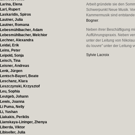
Larina, Elena
Arbeit gründete sie den Som
Larl, Rupert
Schwerpunkt Neue Musik. Vor 
Laskaridis, Spiros
Kammermusik sind entstanden,
Lautner, Julia
Bogner
.
Lautner, Romana
Neben ihrer Beschäftigung mit
Lebesmühlbacher, Adam
Lebesmühlbacher, Melchior
Aufführungspraxis. Neben ve
Lechner, Alexandra
unter der Leitung von Nikolau
Leidal, Erik
du louvre" unter der Leitung 
Leins, Peter
Sylvie Lacroix
Leipold, Sonja
Leisch, Tina
Leisner, Andreas
Lenk, Jürgen
Lentsch-Bayerl, Beate
Leschanz, Klara
Leszczynski, Krzysztof
Leu, Sophia
Leutgeb, Johann
Lewis, Joanna
Li Puma, Nelly
Li, Yushan
Liakakis, Periklis
Lianskaya-Lininger, Zhenya
Liberda, Viktor
Libiseller, Julia