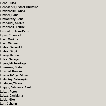
Liebe, Luisa
Lienbacher, Esther Christina
Lindenbaum, Anna
Lindner, Hans
Lindworsky, Jens
Linsbauer, Andrea
Linsenbolz, Louise
Linshalm, Heinz-Peter
Lipuš, Emanuel
Liszt, Markus
Liszt, Michael
Lodes, Benedikt
Lodes, Birgit
Loewy, Hanno
Lolas, George
Lopez, Michel-Ange
Lorenzoni, Stefan
Löschel, Hannes
Lowrie Tafoya, Victor
Ludmány, Sebestyén
Lüftinger, Theresa
Lugger, Johannes Paul
Lukan, Peter
Lukas, Jan Maria
Lukic, Niko
Lurf, Johann