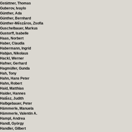
Gstättner, Thomas
Guberov, Ivaylo
Günther, Ada
Günther, Bernhard
Günther-Mészáros, Zsofia
Guschelbauer, Markus
Gustorff, Isabelle
Haas, Norbert
Haber, Claudia
Habermann, Ingrid
Habjan, Nikolaus
Hackl, Werner
Hafner, Gerhard
Hagmüller, Gunda
Hah, Tony
Hahn, Hans Peter
Hahn, Robert
Haid, Matthias
Haider, Hannes
Halász, Judith
Halbgebauer, Peter
Hämmerle, Manuela
Hämmerle, Valentin A.
Hampl, Andrea
Handl, György
Handler, Gilbert