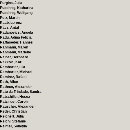
Purgina, Julia
Puschnig, Katharina
Puschnig, Wolfgang
Putz, Martin
Raab, Lorenz
Rácz, Antal
Radanovics, Angela
Radu, Adina Felicia
Raffaseder, Hannes
Rahmann, Maren
Rahmann, Marlene
Rainer, Bernhard
Rakkola, Kari
Ramharter, Lila
Ramharter, Michael
Ramirez, Rafael
Rath, Alice
Rathner, Alexander
Rato da Trindade, Sandra
Ratschiller, Hosea
Ratzinger, Carolin
Rauscher, Alexander
Reder, Christian
Reichert, Julia
Reichl, Stefanie
Reimer, Soheyla