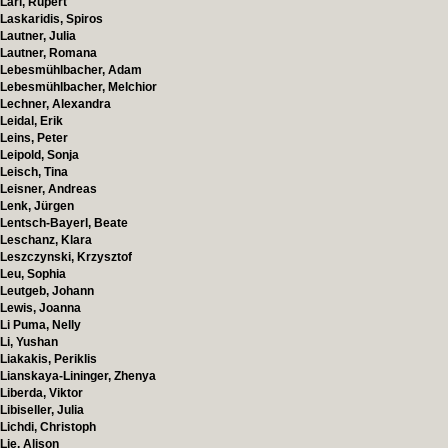
Larl, Rupert
Laskaridis, Spiros
Lautner, Julia
Lautner, Romana
Lebesmühlbacher, Adam
Lebesmühlbacher, Melchior
Lechner, Alexandra
Leidal, Erik
Leins, Peter
Leipold, Sonja
Leisch, Tina
Leisner, Andreas
Lenk, Jürgen
Lentsch-Bayerl, Beate
Leschanz, Klara
Leszczynski, Krzysztof
Leu, Sophia
Leutgeb, Johann
Lewis, Joanna
Li Puma, Nelly
Li, Yushan
Liakakis, Periklis
Lianskaya-Lininger, Zhenya
Liberda, Viktor
Libiseller, Julia
Lichdi, Christoph
Lie, Alison