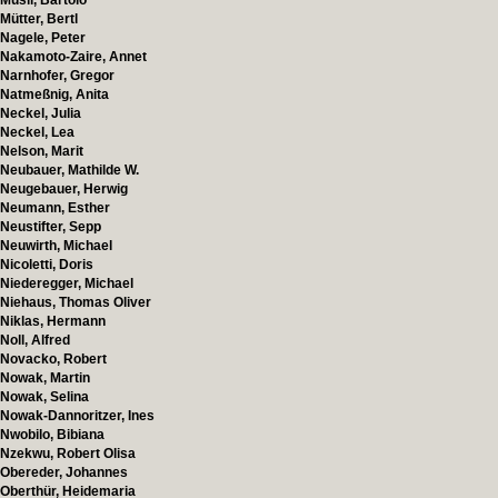
Musil, Bartolo
Mütter, Bertl
Nagele, Peter
Nakamoto-Zaire, Annet
Narnhofer, Gregor
Natmeßnig, Anita
Neckel, Julia
Neckel, Lea
Nelson, Marit
Neubauer, Mathilde W.
Neugebauer, Herwig
Neumann, Esther
Neustifter, Sepp
Neuwirth, Michael
Nicoletti, Doris
Niederegger, Michael
Niehaus, Thomas Oliver
Niklas, Hermann
Noll, Alfred
Novacko, Robert
Nowak, Martin
Nowak, Selina
Nowak-Dannoritzer, Ines
Nwobilo, Bibiana
Nzekwu, Robert Olisa
Obereder, Johannes
Oberthür, Heidemaria