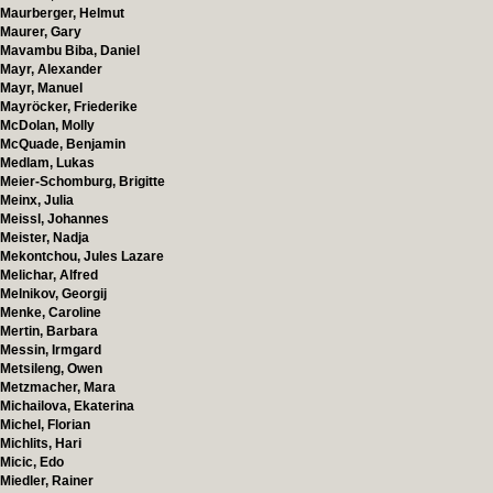
Maurberger, Helmut
Maurer, Gary
Mavambu Biba, Daniel
Mayr, Alexander
Mayr, Manuel
Mayröcker, Friederike
McDolan, Molly
McQuade, Benjamin
Medlam, Lukas
Meier-Schomburg, Brigitte
Meinx, Julia
Meissl, Johannes
Meister, Nadja
Mekontchou, Jules Lazare
Melichar, Alfred
Melnikov, Georgij
Menke, Caroline
Mertin, Barbara
Messin, Irmgard
Metsileng, Owen
Metzmacher, Mara
Michailova, Ekaterina
Michel, Florian
Michlits, Hari
Micic, Edo
Miedler, Rainer