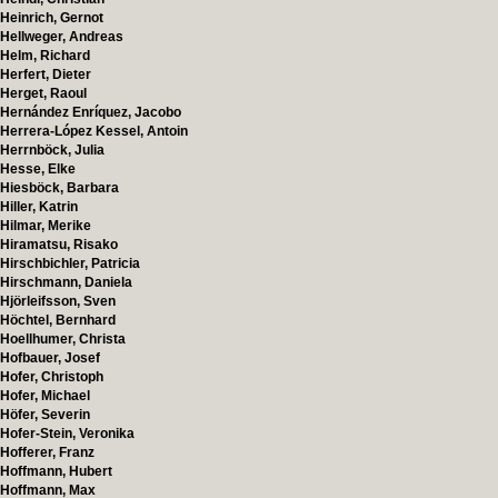
Heinrich, Gernot
Hellweger, Andreas
Helm, Richard
Herfert, Dieter
Herget, Raoul
Hernández Enríquez, Jacobo
Herrera-López Kessel, Antoin
Herrnböck, Julia
Hesse, Elke
Hiesböck, Barbara
Hiller, Katrin
Hilmar, Merike
Hiramatsu, Risako
Hirschbichler, Patricia
Hirschmann, Daniela
Hjörleifsson, Sven
Höchtel, Bernhard
Hoellhumer, Christa
Hofbauer, Josef
Hofer, Christoph
Hofer, Michael
Höfer, Severin
Hofer-Stein, Veronika
Hofferer, Franz
Hoffmann, Hubert
Hoffmann, Max