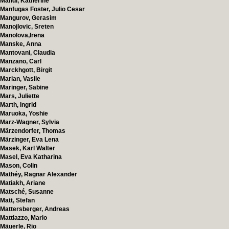
Mandl, Katherine
Manfugas Foster, Julio Cesar
Mangurov, Gerasim
Manojlovic, Sreten
Manolova,Irena
Manske, Anna
Mantovani, Claudia
Manzano, Carl
Marckhgott, Birgit
Marian, Vasile
Maringer, Sabine
Mars, Juliette
Marth, Ingrid
Maruoka, Yoshie
Marz-Wagner, Sylvia
Märzendorfer, Thomas
Märzinger, Eva Lena
Masek, Karl Walter
Masel, Eva Katharina
Mason, Colin
Mathéy, Ragnar Alexander
Matiakh, Ariane
Matsché, Susanne
Matt, Stefan
Mattersberger, Andreas
Mattiazzo, Mario
Mäuerle, Rio