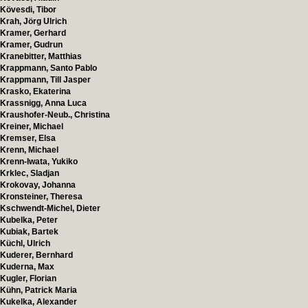
Kövesdi, Tibor
Krah, Jörg Ulrich
Kramer, Gerhard
Kramer, Gudrun
Kranebitter, Matthias
Krappmann, Santo Pablo
Krappmann, Till Jasper
Krasko, Ekaterina
Krassnigg, Anna Luca
Kraushofer-Neub., Christina
Kreiner, Michael
Kremser, Elsa
Krenn, Michael
Krenn-Iwata, Yukiko
Krklec, Sladjan
Krokovay, Johanna
Kronsteiner, Theresa
Kschwendt-Michel, Dieter
Kubelka, Peter
Kubiak, Bartek
Küchl, Ulrich
Kuderer, Bernhard
Kuderna, Max
Kugler, Florian
Kühn, Patrick Maria
Kukelka, Alexander