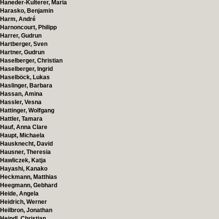
Haneder-Kulterer, Maria
Harasko, Benjamin
Harm, André
Harnoncourt, Philipp
Harrer, Gudrun
Hartberger, Sven
Hartner, Gudrun
Haselberger, Christian
Haselberger, Ingrid
Haselböck, Lukas
Haslinger, Barbara
Hassan, Amina
Hassler, Vesna
Hattinger, Wolfgang
Hattler, Tamara
Hauf, Anna Clare
Haupt, Michaela
Hausknecht, David
Hausner, Theresia
Hawliczek, Katja
Hayashi, Kanako
Heckmann, Matthias
Heegmann, Gebhard
Heide, Angela
Heidrich, Werner
Heilbron, Jonathan
Heindl, Christian