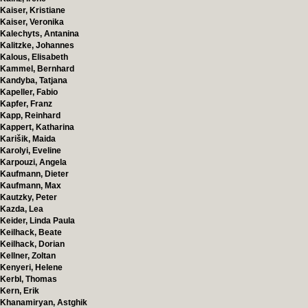
Kaiser, Kristiane
Kaiser, Veronika
Kalechyts, Antanina
Kalitzke, Johannes
Kalous, Elisabeth
Kammel, Bernhard
Kandyba, Tatjana
Kapeller, Fabio
Kapfer, Franz
Kapp, Reinhard
Kappert, Katharina
Karišik, Maida
Karolyi, Eveline
Karpouzi, Angela
Kaufmann, Dieter
Kaufmann, Max
Kautzky, Peter
Kazda, Lea
Keider, Linda Paula
Keilhack, Beate
Keilhack, Dorian
Kellner, Zoltan
Kenyeri, Helene
Kerbl, Thomas
Kern, Erik
Khanamiryan, Astghik