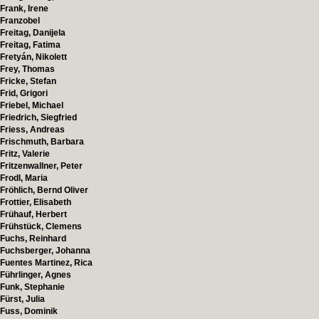
Frank, Irene
Franzobel
Freitag, Danijela
Freitag, Fatima
Fretyán, Nikolett
Frey, Thomas
Fricke, Stefan
Frid, Grigori
Friebel, Michael
Friedrich, Siegfried
Friess, Andreas
Frischmuth, Barbara
Fritz, Valerie
Fritzenwallner, Peter
Frodl, Maria
Fröhlich, Bernd Oliver
Frottier, Elisabeth
Frühauf, Herbert
Frühstück, Clemens
Fuchs, Reinhard
Fuchsberger, Johanna
Fuentes Martinez, Rica
Führlinger, Agnes
Funk, Stephanie
Fürst, Julia
Fuss, Dominik