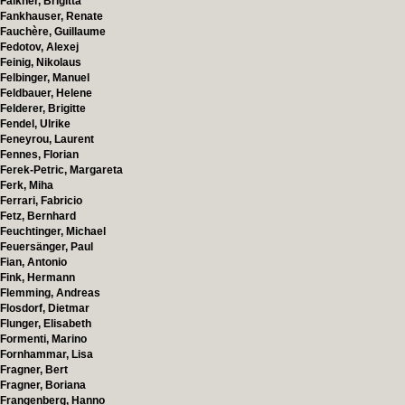
Falkner, Brigitta
Fankhauser, Renate
Fauchère, Guillaume
Fedotov, Alexej
Feinig, Nikolaus
Felbinger, Manuel
Feldbauer, Helene
Felderer, Brigitte
Fendel, Ulrike
Feneyrou, Laurent
Fennes, Florian
Ferek-Petric, Margareta
Ferk, Miha
Ferrari, Fabricio
Fetz, Bernhard
Feuchtinger, Michael
Feuersänger, Paul
Fian, Antonio
Fink, Hermann
Flemming, Andreas
Flosdorf, Dietmar
Flunger, Elisabeth
Formenti, Marino
Fornhammar, Lisa
Fragner, Bert
Fragner, Boriana
Frangenberg, Hanno