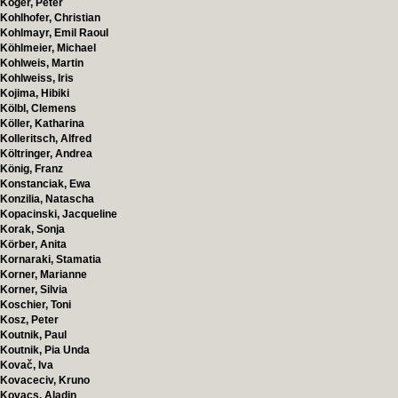
Koger, Peter
Kohlhofer, Christian
Kohlmayr, Emil Raoul
Köhlmeier, Michael
Kohlweis, Martin
Kohlweiss, Iris
Kojima, Hibiki
Kölbl, Clemens
Köller, Katharina
Kolleritsch, Alfred
Költringer, Andrea
König, Franz
Konstanciak, Ewa
Konzilia, Natascha
Kopacinski, Jacqueline
Korak, Sonja
Körber, Anita
Kornaraki, Stamatia
Korner, Marianne
Korner, Silvia
Koschier, Toni
Kosz, Peter
Koutnik, Paul
Koutnik, Pia Unda
Kovač, Iva
Kovaceciv, Kruno
Kovacs, Aladin