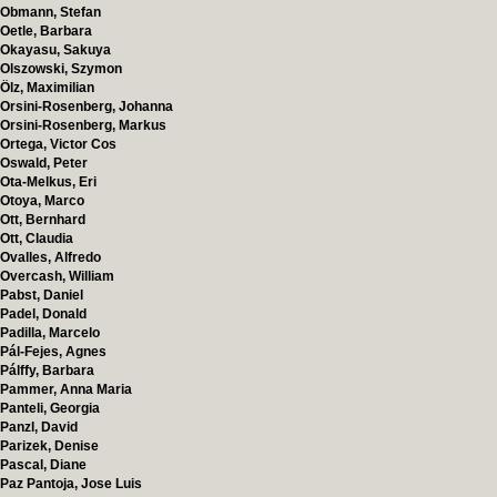
Obmann, Stefan
Oetle, Barbara
Okayasu, Sakuya
Olszowski, Szymon
Ölz, Maximilian
Orsini-Rosenberg, Johanna
Orsini-Rosenberg, Markus
Ortega, Victor Cos
Oswald, Peter
Ota-Melkus, Eri
Otoya, Marco
Ott, Bernhard
Ott, Claudia
Ovalles, Alfredo
Overcash, William
Pabst, Daniel
Padel, Donald
Padilla, Marcelo
Pál-Fejes, Agnes
Pálffy, Barbara
Pammer, Anna Maria
Panteli, Georgia
Panzl, David
Parizek, Denise
Pascal, Diane
Paz Pantoja, Jose Luis