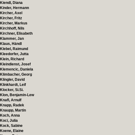
Kiendl, Diana
Kinder, Hermann
Kircher, Axel
Kircher, Fritz
Kircher, Markus
Kirchhoff, Nils
Kirchner, Elisabeth
Klammer, Jan
Klaus, Händl
Klebel, Raimund
Kleedorfer, Jutta
Klein, Richard
Kleindienst, Josef
Klemencic, Daniela
Klimbacher, Georg
Klingler, David
Klinkhardt, Leif
Klocker, Si.Si.
Klon, Benjamin-Lew
Knafl, Arnulf
Knapp, Radek
Knaupp, Martin
Koch, Anna
Koci, Julia
Kock, Sabine
Koene, Elaine