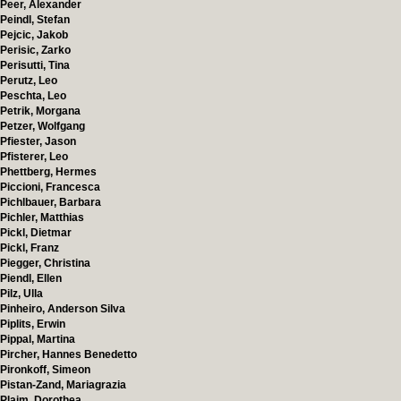
Peer, Alexander
Peindl, Stefan
Pejcic, Jakob
Perisic, Zarko
Perisutti, Tina
Perutz, Leo
Peschta, Leo
Petrik, Morgana
Petzer, Wolfgang
Pfiester, Jason
Pfisterer, Leo
Phettberg, Hermes
Piccioni, Francesca
Pichlbauer, Barbara
Pichler, Matthias
Pickl, Dietmar
Pickl, Franz
Piegger, Christina
Piendl, Ellen
Pilz, Ulla
Pinheiro, Anderson Silva
Piplits, Erwin
Pippal, Martina
Pircher, Hannes Benedetto
Pironkoff, Simeon
Pistan-Zand, Mariagrazia
Plaim, Dorothea