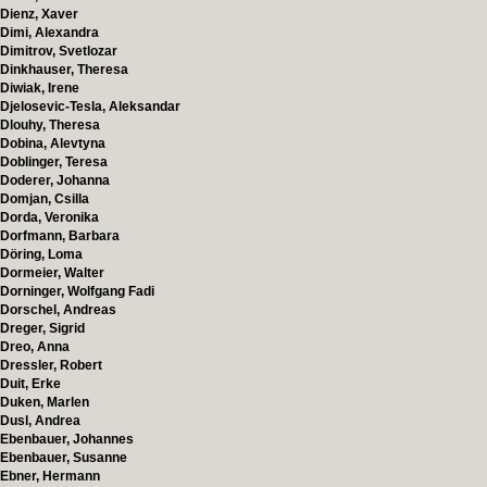
Dienz, Xaver
Dimi, Alexandra
Dimitrov, Svetlozar
Dinkhauser, Theresa
Diwiak, Irene
Djelosevic-Tesla, Aleksandar
Dlouhy, Theresa
Dobina, Alevtyna
Doblinger, Teresa
Doderer, Johanna
Domjan, Csilla
Dorda, Veronika
Dorfmann, Barbara
Döring, Loma
Dormeier, Walter
Dorninger, Wolfgang Fadi
Dorschel, Andreas
Dreger, Sigrid
Dreo, Anna
Dressler, Robert
Duit, Erke
Duken, Marlen
Dusl, Andrea
Ebenbauer, Johannes
Ebenbauer, Susanne
Ebner, Hermann