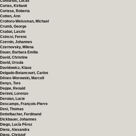
Confurius, Lucas
Cortes, Kirlianit
Cortese, Roberta
Cotten, Ann
Croitoru-Weissman, Michael
Crumb, George
Csabai, Laszlo
Csincsi, Ferenc
Czernin, Johannes
Czernovsky, Milena
Dauer, Barbara Emilia
David, Christine
David, Ursula
Davidowicz, Klaus
Delgado-Betancourt, Carlos
Dénes-Worowski, Marcell
Denys, Tore
Deppe, Renald
Derinni, Lorenzo
Deroian, Lucie
Descamps, François-Pierre
Desi, Thomas
Dettelbacher, Ferdinand
Dickbauer, Johannes
Diego, Lucía Pérez
Dienz, Alexandra
Dienz, Christof