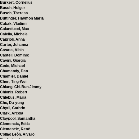
Burkert, Cornelius
Busch, Holger
Busch, Theresa
Buttinger, Haymon Maria
Cabak, Vladimir
Calanducci, Max
Calella, Michele
Caprioli, Anna
Carter, Johanna
Casata, Albin
Castell, Dominik
Cavini, Giorgia
Cede, Michael
Chamandy, Dan
Chamier, Daniel
Chen, Ting-Wei
Chiang, Chi-Bun Jimmy
Chionis, Robert
Chlebus, Maria
Cho, Da-yung
Chytil, Cathrin
Clark, Arcola
Claypool, Samantha
Clemencic, Edda
Clemencic, René
Collao León, Alvaro