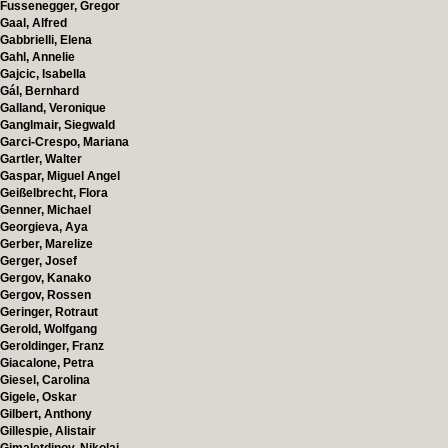
Fussenegger, Gregor
Gaal, Alfred
Gabbrielli, Elena
Gahl, Annelie
Gajcic, Isabella
Gál, Bernhard
Galland, Veronique
Ganglmair, Siegwald
Garci-Crespo, Mariana
Gartler, Walter
Gaspar, Miguel Angel
Geißelbrecht, Flora
Genner, Michael
Georgieva, Aya
Gerber, Marelize
Gerger, Josef
Gergov, Kanako
Gergov, Rossen
Geringer, Rotraut
Gerold, Wolfgang
Geroldinger, Franz
Giacalone, Petra
Giesel, Carolina
Gigele, Oskar
Gilbert, Anthony
Gillespie, Alistair