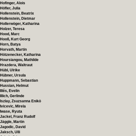
Hofinger, Alois
Höfler, Julia
Hollenstein, Beatrix
Hollenstein, Dietmar
Hollerwöger, Katharina
Holzer, Teresa
Hood, Marc
Hooß, Kurt Georg
Horn, Batya
Horvath, Martin
Hötzenecker, Katharina
Hoursiangou, Mathilde
Hrazdera, Waltraut
Hübl, Ulrike
Hübner, Ursula
Huppmann, Sebastian
Hussian, Helmut
Illés, Evelin
Illich, Gerlinde
Iszlay, Zsuzsanna Enikö
Ivicevic, Mirela
Iwase, Ryuta
Jackel, Franz Rudolf
Jäggle, Martin
Jagodic, David
Jaksch, Ulli