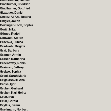
Gimaletdinov, Nikolai
Gindlhumer, Friedrich
Gindlhumer, Gottfried
Glattauer, Daniel
Gneisz-Al-Ani, Bettina
Gnigler, Jakob
Goidinger-Koch, Sophia
Gorič, Nika
Görnet, Rudolf
Gottwald, Stefan
Gracova, Lubica
Gradwohl, Brigitte
Graf, Barbara
Gramer, Armin
Gräser, Katharina
Greenaway, Robin
Greiman, Jeffrey
Greiwe, Sophia
Grepl, Sarah Maria
Grigalashvili, Ana
Gross, Igor
Gruber, Gerhard
Gruber, Karl Heinz
Grün, Eva
Grün, Gerald
Gryllus, Samu
Gsellmann, Norbert