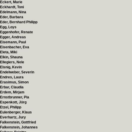
Eckert, Marie
Eckhardt, Toni
Edelmann, Nina
Eder, Barbara
Eder, Bernhard Philipp
Egg, Loys
Eggenhofer, Renate
Egger, Andreas
Eisemann, Paul
Eisenbacher, Eva
Eleta, Miki
Elkin, Shauna
Ellegiers, Nele
Elsnig, Kevin
Endelweber, Severin
Endres, Laura
Erasimus, Simon
Erbar, Claudia
Erdem, Mirjam
Ernstbrunner, Pia
Espenkott, Jörg
Etzel, Philipp
Eulenberger, Klaus
Everhartz, Jury
Falkenstein, Gottfried
Falkenstein, Johannes