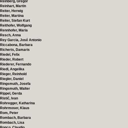
Reinberg, Gregor
Reinhart, Martin
Reiter, Herwig
Reiter, Martina
Reiter, Stefan Kurt
Reithofer, Wolfgang
Rennhofer, Maria
Resch, Anna
Rey Garcia, José Antonio
Riccabona, Barbara
Richerts, Damaris
Riedel, Felix
Rieder, Robert
Riederer, Fernando
Riedl, Angelika
Rieger, Reinhold
Riegler, Daniel
Ringsmuth, Josefa
Ringsmuth, Walter
Rippel, Gerda
Ristić, Ivan
Rohregger, Katharina
Rohrmoser, Klaus
Rom, Peter
Rombach, Barbara
Rombach, Lisa
Ronco, Claudio