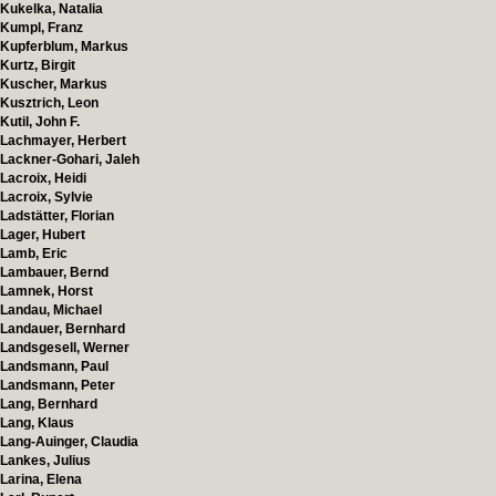
Kukelka, Natalia
Kumpl, Franz
Kupferblum, Markus
Kurtz, Birgit
Kuscher, Markus
Kusztrich, Leon
Kutil, John F.
Lachmayer, Herbert
Lackner-Gohari, Jaleh
Lacroix, Heidi
Lacroix, Sylvie
Ladstätter, Florian
Lager, Hubert
Lamb, Eric
Lambauer, Bernd
Lamnek, Horst
Landau, Michael
Landauer, Bernhard
Landsgesell, Werner
Landsmann, Paul
Landsmann, Peter
Lang, Bernhard
Lang, Klaus
Lang-Auinger, Claudia
Lankes, Julius
Larina, Elena