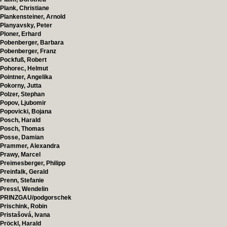
Plank, Christiane
Plankensteiner, Arnold
Planyavsky, Peter
Ploner, Erhard
Pobenberger, Barbara
Pobenberger, Franz
Pockfuß, Robert
Pohorec, Helmut
Pointner, Angelika
Pokorny, Jutta
Polzer, Stephan
Popov, Ljubomir
Popovicki, Bojana
Posch, Harald
Posch, Thomas
Posse, Damian
Prammer, Alexandra
Prawy, Marcel
Preimesberger, Philipp
Preinfalk, Gerald
Prenn, Stefanie
Pressl, Wendelin
PRINZGAU/podgorschek
Prischink, Robin
Pristašová, Ivana
Pröckl, Harald