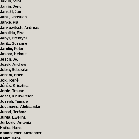
Jakub, Stina
Jamin, Jens
Janicki, Jan
Jank, Christian
Janke, Pia
Jankowitsch, Andreas
Janulidu, Elsa
Janyr, Premysl
Jaritz, Susanne
Jarolin, Peter
Jasbar, Helmut
Jesch, Je.
Jezek, Andrew
Jobst, Sebastian
Joham, Erich
Jokl, René
Jónás, Krisztina
Jorde, Tristan
Josef, Klaus-Peter
Joseph, Tamara
Jovanovic, Aleksandar
Junod, Jérôme
Jurga, Ewelina
Jurkovic, Antonia
Kafka, Hans
Kaimbacher, Alexander
Kainz, Irene