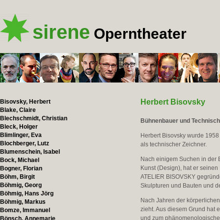
sirene
Operntheater
Herbert Bisovsky
Bisovsky, Herbert
Blake, Claire
Blechschmidt, Christian
Bühnenbauer und Technische
Bleck, Holger
Blimlinger, Eva
Herbert Bisovsky wurde 1958 
Blochberger, Lutz
als technischer Zeichner.
Blumenschein, Isabel
Nach einigem Suchen in der 
Bock, Michael
Kunst (Design), hat er seinen
Bogner, Florian
Böhm, Birgit
ATELIER BISOVSKY gegründet
Böhmig, Georg
Skulpturen und Bauten und de
Böhmig, Hans Jörg
Nach Jahren der körperlichen A
Böhmig, Markus
zieht. Aus diesem Grund hat 
Bomze, Immanuel
und zum phänomenologischen F
Bönsch, Annemarie