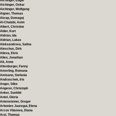
Aichinger, Edgar
Aichinger, Oskar
Aichinger, Wolfgang
Aigner, Thomas
Akrap, Domagoj
Al-Chalabi, Asim
Albert, Christine
Alder, Kurt
Aldrian, Ida
Aldrian, Lukas
Aleksandrova, Salina
Aleschus, Dirk
Alieva, Elvis
Allen, Jonathan
Alt, Anne
Altenburger, Fanny
Amerling, Romana
Amisano, Stefania
Andraschek, Iris
Anger, Silke
Angerer, Christoph
Anker, Sunhild
Antel, Gloria
Antensteiner, Gregor
Arbonies Jauregui, Elena
Arcos Vilanova, Diana
Arzt, Thomas