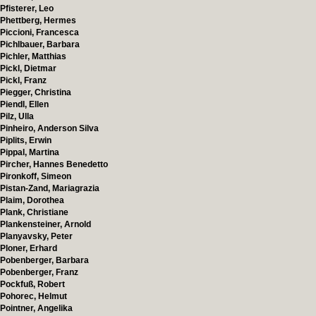
Pfisterer, Leo
Phettberg, Hermes
Piccioni, Francesca
Pichlbauer, Barbara
Pichler, Matthias
Pickl, Dietmar
Pickl, Franz
Piegger, Christina
Piendl, Ellen
Pilz, Ulla
Pinheiro, Anderson Silva
Piplits, Erwin
Pippal, Martina
Pircher, Hannes Benedetto
Pironkoff, Simeon
Pistan-Zand, Mariagrazia
Plaim, Dorothea
Plank, Christiane
Plankensteiner, Arnold
Planyavsky, Peter
Ploner, Erhard
Pobenberger, Barbara
Pobenberger, Franz
Pockfuß, Robert
Pohorec, Helmut
Pointner, Angelika