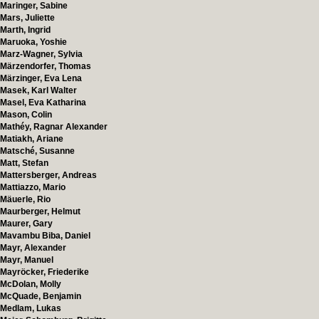
Maringer, Sabine
Mars, Juliette
Marth, Ingrid
Maruoka, Yoshie
Marz-Wagner, Sylvia
Märzendorfer, Thomas
Märzinger, Eva Lena
Masek, Karl Walter
Masel, Eva Katharina
Mason, Colin
Mathéy, Ragnar Alexander
Matiakh, Ariane
Matsché, Susanne
Matt, Stefan
Mattersberger, Andreas
Mattiazzo, Mario
Mäuerle, Rio
Maurberger, Helmut
Maurer, Gary
Mavambu Biba, Daniel
Mayr, Alexander
Mayr, Manuel
Mayröcker, Friederike
McDolan, Molly
McQuade, Benjamin
Medlam, Lukas