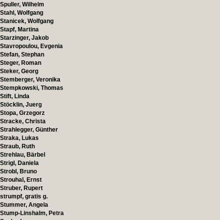
Spuller, Wilhelm
Stahl, Wolfgang
Stanicek, Wolfgang
Stapf, Martina
Starzinger, Jakob
Stavropoulou, Evgenia
Stefan, Stephan
Steger, Roman
Steker, Georg
Stemberger, Veronika
Stempkowski, Thomas
Stift, Linda
Stöcklin, Juerg
Stopa, Grzegorz
Stracke, Christa
Strahlegger, Günther
Straka, Lukas
Straub, Ruth
Strehlau, Bärbel
Strigl, Daniela
Strobl, Bruno
Strouhal, Ernst
Struber, Rupert
strumpf, gratis g.
Stummer, Angela
Stump-Linshalm, Petra