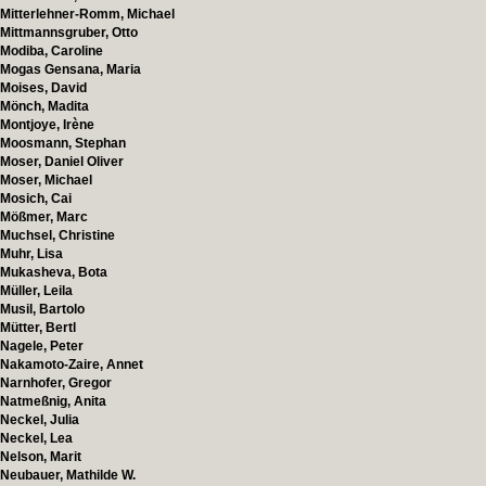
Mitterlehner-Romm, Michael
Mittmannsgruber, Otto
Modiba, Caroline
Mogas Gensana, Maria
Moises, David
Mönch, Madita
Montjoye, Irène
Moosmann, Stephan
Moser, Daniel Oliver
Moser, Michael
Mosich, Cai
Mößmer, Marc
Muchsel, Christine
Muhr, Lisa
Mukasheva, Bota
Müller, Leila
Musil, Bartolo
Mütter, Bertl
Nagele, Peter
Nakamoto-Zaire, Annet
Narnhofer, Gregor
Natmeßnig, Anita
Neckel, Julia
Neckel, Lea
Nelson, Marit
Neubauer, Mathilde W.