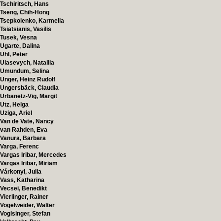
Tschiritsch, Hans
Tseng, Chih-Hong
Tsepkolenko, Karmella
Tsiatsianis, Vasilis
Tusek, Vesna
Ugarte, Dalina
Uhl, Peter
Ulasevych, Nataliia
Umundum, Selina
Unger, Heinz Rudolf
Ungersbäck, Claudia
Urbanetz-Vig, Margit
Utz, Helga
Uziga, Ariel
Van de Vate, Nancy
van Rahden, Eva
Vanura, Barbara
Varga, Ferenc
Vargas Iribar, Mercedes
Vargas Iribar, Miriam
Várkonyi, Julia
Vass, Katharina
Vecsei, Benedikt
Vierlinger, Rainer
Vogelweider, Walter
Voglsinger, Stefan