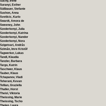
Suchy, Irene
Suranyi, Esther
Süßbauer, Stefanie
Sushon, Anna
Svetlicic, Karlo
Swardt, Amora de
Sweeney, John
Szederkenyi, Julia
Szederkenyi, Katrina
Szederkenyi, Nandor
Szederkenyi, Nora
Szigetvari, András
Szimán, Imre Kristóf
Tagwerker, Lukas
Tandl, Klaudia
Tanzler, Barbara
Targo, Katrin
Taschwer, Klaus
Tauber, Klaus
Tchapanov, Vladi
Teherani, Kevan
Tellian, Graziella
Thaller, Horst
Theisl, Viktoria
Theissing, Marie
Theissing, Tscho
Thelen, Laura