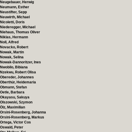
Neugebauer, Herwig
Neumann, Esther
Neustifter, Sepp
Neuwirth, Michael
Nicoletti, Doris
Niederegger, Michael
Niehaus, Thomas Oliver
Niklas, Hermann
Noll, Alfred
Novacko, Robert
Nowak, Martin
Nowak, Selina
Nowak-Dannoritzer, Ines
Nwobilo, Bibiana
Nzekwu, Robert Olisa
Obereder, Johannes
Oberthür, Heidemaria
Obmann, Stefan
Oetle, Barbara
Okayasu, Sakuya
Olszowski, Szymon
Ölz, Maximilian
Orsini-Rosenberg, Johanna
Orsini-Rosenberg, Markus
Ortega, Victor Cos
Oswald, Peter