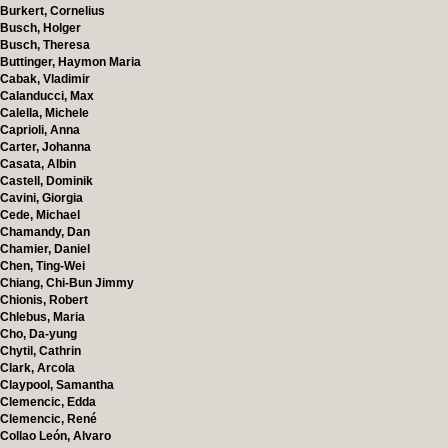
Burkert, Cornelius
Busch, Holger
Busch, Theresa
Buttinger, Haymon Maria
Cabak, Vladimir
Calanducci, Max
Calella, Michele
Caprioli, Anna
Carter, Johanna
Casata, Albin
Castell, Dominik
Cavini, Giorgia
Cede, Michael
Chamandy, Dan
Chamier, Daniel
Chen, Ting-Wei
Chiang, Chi-Bun Jimmy
Chionis, Robert
Chlebus, Maria
Cho, Da-yung
Chytil, Cathrin
Clark, Arcola
Claypool, Samantha
Clemencic, Edda
Clemencic, René
Collao León, Alvaro