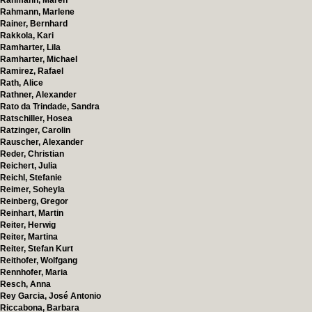
Rahmann, Maren
Rahmann, Marlene
Rainer, Bernhard
Rakkola, Kari
Ramharter, Lila
Ramharter, Michael
Ramirez, Rafael
Rath, Alice
Rathner, Alexander
Rato da Trindade, Sandra
Ratschiller, Hosea
Ratzinger, Carolin
Rauscher, Alexander
Reder, Christian
Reichert, Julia
Reichl, Stefanie
Reimer, Soheyla
Reinberg, Gregor
Reinhart, Martin
Reiter, Herwig
Reiter, Martina
Reiter, Stefan Kurt
Reithofer, Wolfgang
Rennhofer, Maria
Resch, Anna
Rey Garcia, José Antonio
Riccabona, Barbara