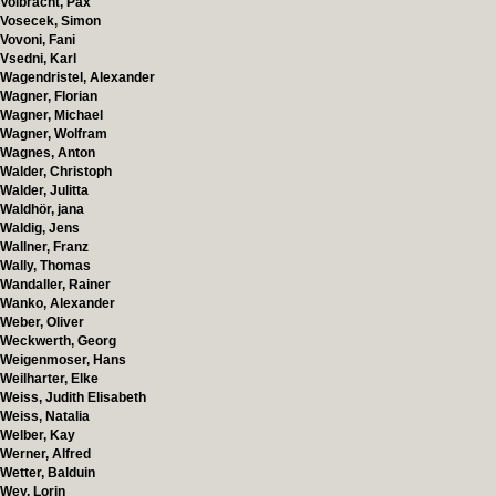
Volbracht, Pax
Vosecek, Simon
Vovoni, Fani
Vsedni, Karl
Wagendristel, Alexander
Wagner, Florian
Wagner, Michael
Wagner, Wolfram
Wagnes, Anton
Walder, Christoph
Walder, Julitta
Waldhör, jana
Waldig, Jens
Wallner, Franz
Wally, Thomas
Wandaller, Rainer
Wanko, Alexander
Weber, Oliver
Weckwerth, Georg
Weigenmoser, Hans
Weilharter, Elke
Weiss, Judith Elisabeth
Weiss, Natalia
Welber, Kay
Werner, Alfred
Wetter, Balduin
Wey, Lorin