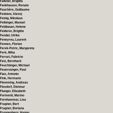
Falkner, Brigitta
Fankhauser, Renate
Fauchère, Guillaume
Fedotov, Alexej
Feinig, Nikolaus
Felbinger, Manuel
Feldbauer, Helene
Felderer, Brigitte
Fendel, Ulrike
Feneyrou, Laurent
Fennes, Florian
Ferek-Petric, Margareta
Ferk, Miha
Ferrari, Fabricio
Fetz, Bernhard
Feuchtinger, Michael
Feuersänger, Paul
Fian, Antonio
Fink, Hermann
Flemming, Andreas
Flosdorf, Dietmar
Flunger, Elisabeth
Formenti, Marino
Fornhammar, Lisa
Fragner, Bert
Fragner, Boriana
Frangenberg, Hanno