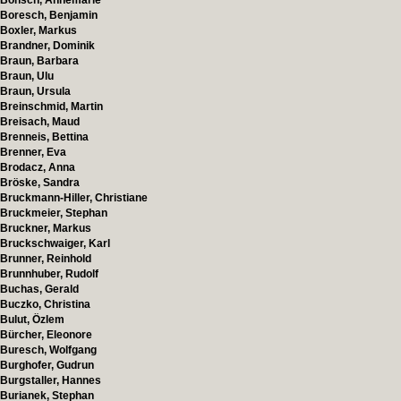
Bönsch, Annemarie
Boresch, Benjamin
Boxler, Markus
Brandner, Dominik
Braun, Barbara
Braun, Ulu
Braun, Ursula
Breinschmid, Martin
Breisach, Maud
Brenneis, Bettina
Brenner, Eva
Brodacz, Anna
Bröske, Sandra
Bruckmann-Hiller, Christiane
Bruckmeier, Stephan
Bruckner, Markus
Bruckschwaiger, Karl
Brunner, Reinhold
Brunnhuber, Rudolf
Buchas, Gerald
Buczko, Christina
Bulut, Özlem
Bürcher, Eleonore
Buresch, Wolfgang
Burghofer, Gudrun
Burgstaller, Hannes
Burianek, Stephan