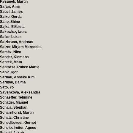
Rysanek, Martin
Safari, Amir
Sagel, James
Saiko, Gerda
Saito, Shino
Sajka, Elżbieta
Sakowicz, Iwona
Saller, Lukas
Salzbrunn, Andreas
Salzer, Mirjam Mercedes
Samitz, Nico
Sander, Klemens
Santek, Mato
Santorsa, Ruben Mattia
Sapic, Igor
Sarnau, Anneke Kim
Sarnyai, Dalma
Sato, Yo
Savenkova, Aleksandra
Schaeffer, Tehmine
Schager, Manuel
Schaja, Stephan
Scharnhorst, Martin
Schatz, Christine
Schedlberger, Gernot
Scheibelreiter, Agnes
Scheid, Jakob