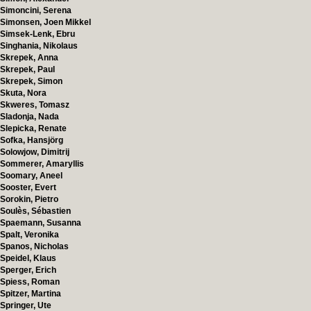
Simoncini, Serena
Simonsen, Joen Mikkel
Simsek-Lenk, Ebru
Singhania, Nikolaus
Skrepek, Anna
Skrepek, Paul
Skrepek, Simon
Skuta, Nora
Skweres, Tomasz
Sladonja, Nada
Slepicka, Renate
Sofka, Hansjörg
Solowjow, Dimitrij
Sommerer, Amaryllis
Soomary, Aneel
Sooster, Evert
Sorokin, Pietro
Soulès, Sébastien
Spaemann, Susanna
Spalt, Veronika
Spanos, Nicholas
Speidel, Klaus
Sperger, Erich
Spiess, Roman
Spitzer, Martina
Springer, Ute