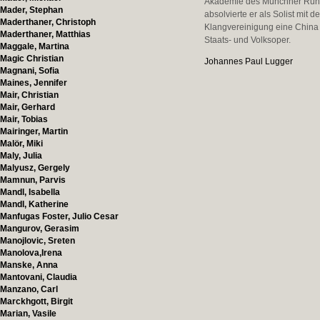
Akademie des Münchner Rundfu
Mader, Stephan
absolvierte er als Solist mi
Maderthaner, Christoph
Klangvereinigung eine China 
Maderthaner, Matthias
Staats- und Volksoper.
Maggale, Martina
Magic Christian
Johannes Paul Lugger
Magnani, Sofia
Maines, Jennifer
Mair, Christian
Mair, Gerhard
Mair, Tobias
Mairinger, Martin
Malör, Miki
Maly, Julia
Malyusz, Gergely
Mamnun, Parvis
Mandl, Isabella
Mandl, Katherine
Manfugas Foster, Julio Cesar
Mangurov, Gerasim
Manojlovic, Sreten
Manolova,Irena
Manske, Anna
Mantovani, Claudia
Manzano, Carl
Marckhgott, Birgit
Marian, Vasile