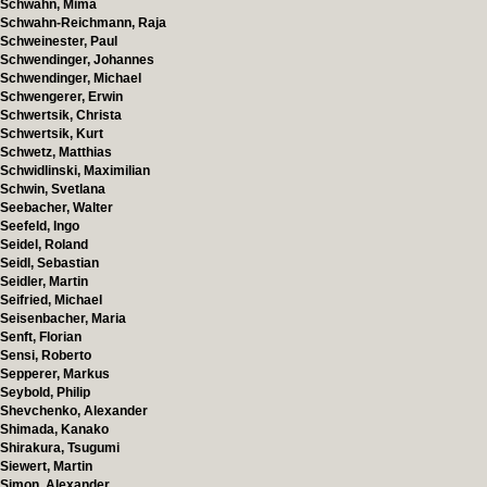
Schwahn, Mima
Schwahn-Reichmann, Raja
Schweinester, Paul
Schwendinger, Johannes
Schwendinger, Michael
Schwengerer, Erwin
Schwertsik, Christa
Schwertsik, Kurt
Schwetz, Matthias
Schwidlinski, Maximilian
Schwin, Svetlana
Seebacher, Walter
Seefeld, Ingo
Seidel, Roland
Seidl, Sebastian
Seidler, Martin
Seifried, Michael
Seisenbacher, Maria
Senft, Florian
Sensi, Roberto
Sepperer, Markus
Seybold, Philip
Shevchenko, Alexander
Shimada, Kanako
Shirakura, Tsugumi
Siewert, Martin
Simon, Alexander