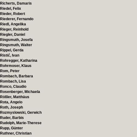
Richerts, Damaris
Riedel, Felix
Rieder, Robert
Riederer, Fernando
Riedl, Angelika
Rieger, Reinhold
Riegler, Daniel
Ringsmuth, Josefa
Ringsmuth, Walter
Rippel, Gerda
Ristić, Ivan
Rohregger, Katharina
Rohrmoser, Klaus
Rom, Peter
Rombach, Barbara
Rombach, Lisa
Ronco, Claudio
Rosenberger, Michaela
Rößler, Matthäus
Rota, Angelo
Roth, Joseph
Rozmyslowski, Gerwich
Ruder, Barbis
Rudolph, Marie-Therese
Rupp, Günter
Ruthner, Christian