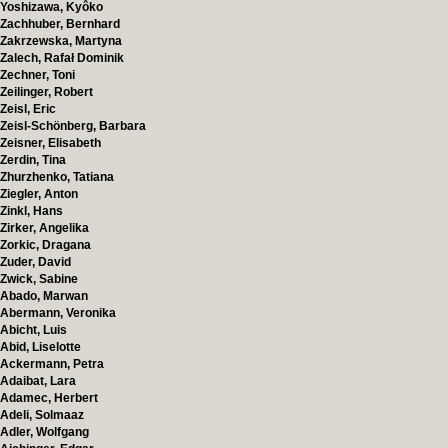
Yoshizawa, Kyôko
Zachhuber, Bernhard
Zakrzewska, Martyna
Zalech, Rafał Dominik
Zechner, Toni
Zeilinger, Robert
Zeisl, Eric
Zeisl-Schönberg, Barbara
Zeisner, Elisabeth
Zerdin, Tina
Zhurzhenko, Tatiana
Ziegler, Anton
Zinkl, Hans
Zirker, Angelika
Zorkic, Dragana
Zuder, David
Zwick, Sabine
Abado, Marwan
Abermann, Veronika
Abicht, Luis
Abid, Liselotte
Ackermann, Petra
Adaibat, Lara
Adamec, Herbert
Adeli, Solmaaz
Adler, Wolfgang