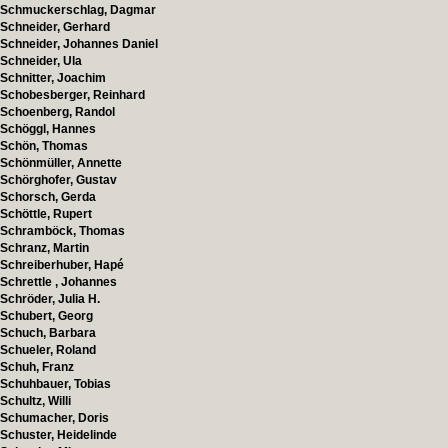
Schmuckerschlag, Dagmar
Schneider, Gerhard
Schneider, Johannes Daniel
Schneider, Ula
Schnitter, Joachim
Schobesberger, Reinhard
Schoenberg, Randol
Schöggl, Hannes
Schön, Thomas
Schönmüller, Annette
Schörghofer, Gustav
Schorsch, Gerda
Schöttle, Rupert
Schramböck, Thomas
Schranz, Martin
Schreiberhuber, Hapé
Schrettle , Johannes
Schröder, Julia H.
Schubert, Georg
Schuch, Barbara
Schueler, Roland
Schuh, Franz
Schuhbauer, Tobias
Schultz, Willi
Schumacher, Doris
Schuster, Heidelinde