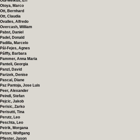
Ota-Melkus, Eri
Otoya, Marco
Ott, Bernhard
Ott, Claudia
Ovalles, Alfredo
Overcash, William
Pabst, Daniel
Padel, Donald
Padilla, Marcelo
Pál-Fejes, Agnes
Pálffy, Barbara
Pammer, Anna Maria
Panteli, Georgia
Panzl, David
Parizek, Denise
Pascal, Diane
Paz Pantoja, Jose Luis
Peer, Alexander
Peindl, Stefan
Pejcic, Jakob
Perisic, Zarko
Perisutti, Tina
Perutz, Leo
Peschta, Leo
Petrik, Morgana
Petzer, Wolfgang
Pfiester, Jason