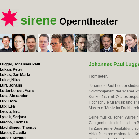
sirene
Operntheater
Johannes Paul Lugg
Lugger, Johannes Paul
Lukan, Peter
Lukas, Jan Maria
Trompeter.
Lukic, Niko
Lurf, Johann
Johannes Paul Lugger studiert
Luttenberger, Franz
Solotrompetern der Wiener Ph
Lutz, Alexander
Konzertfach mit Orchesterspez
Lux, Dora
Hochschule für Musik und The
Lux, Lea
Master of Music im Fachberei
Lvova, Irina
Lysak, Sorjana
Seine musikalischen Wurzeln li
Macho, Thomas
Gelegenheit in sinfonischen B
Mächtlinger, Thomas
Im Zuge seiner Ausbildung spi
Mader, Claudia
Abläufe im professionellen Ko
Mader, Michael