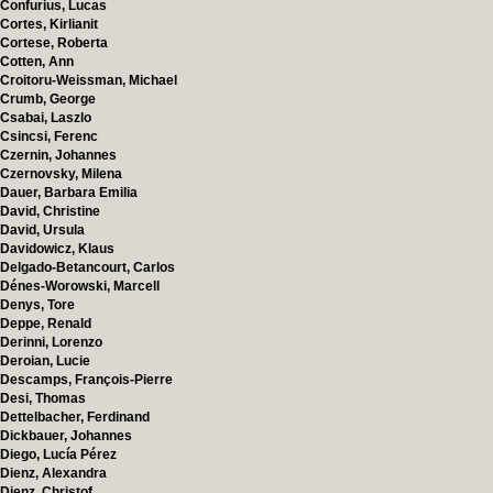
Confurius, Lucas
Cortes, Kirlianit
Cortese, Roberta
Cotten, Ann
Croitoru-Weissman, Michael
Crumb, George
Csabai, Laszlo
Csincsi, Ferenc
Czernin, Johannes
Czernovsky, Milena
Dauer, Barbara Emilia
David, Christine
David, Ursula
Davidowicz, Klaus
Delgado-Betancourt, Carlos
Dénes-Worowski, Marcell
Denys, Tore
Deppe, Renald
Derinni, Lorenzo
Deroian, Lucie
Descamps, François-Pierre
Desi, Thomas
Dettelbacher, Ferdinand
Dickbauer, Johannes
Diego, Lucía Pérez
Dienz, Alexandra
Dienz, Christof