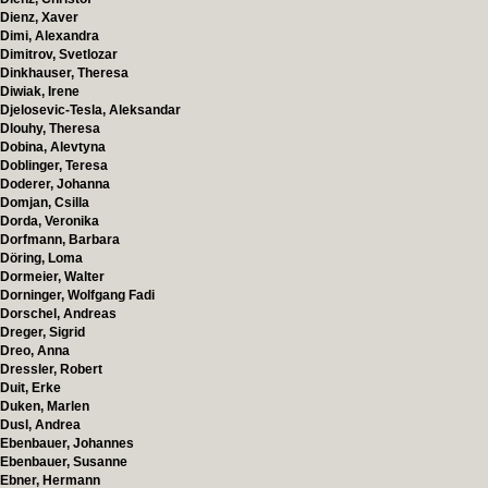
Dienz, Xaver
Dimi, Alexandra
Dimitrov, Svetlozar
Dinkhauser, Theresa
Diwiak, Irene
Djelosevic-Tesla, Aleksandar
Dlouhy, Theresa
Dobina, Alevtyna
Doblinger, Teresa
Doderer, Johanna
Domjan, Csilla
Dorda, Veronika
Dorfmann, Barbara
Döring, Loma
Dormeier, Walter
Dorninger, Wolfgang Fadi
Dorschel, Andreas
Dreger, Sigrid
Dreo, Anna
Dressler, Robert
Duit, Erke
Duken, Marlen
Dusl, Andrea
Ebenbauer, Johannes
Ebenbauer, Susanne
Ebner, Hermann