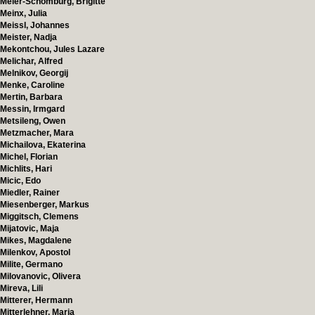
Meier-Schomburg, Brigitte
Meinx, Julia
Meissl, Johannes
Meister, Nadja
Mekontchou, Jules Lazare
Melichar, Alfred
Melnikov, Georgij
Menke, Caroline
Mertin, Barbara
Messin, Irmgard
Metsileng, Owen
Metzmacher, Mara
Michailova, Ekaterina
Michel, Florian
Michlits, Hari
Micic, Edo
Miedler, Rainer
Miesenberger, Markus
Miggitsch, Clemens
Mijatovic, Maja
Mikes, Magdalene
Milenkov, Apostol
Milite, Germano
Milovanovic, Olivera
Mireva, Lili
Mitterer, Hermann
Mitterlehner, Maria