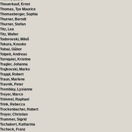
Theuerkauf, Ernst
Thomas, Tye Maurice
Thomasberger, Sophia
Thurner, Berndt
Thurner, Stefan
Titz, Lea
Titz, Walter
Todorovski, Miloš
Tokura, Kosuke
Tolnai, Gábor
Tolpeit, Andreas
Tornquist, Kristine
Tragler, Johanna
Trajkovski, Marko
Trappl, Robert
Traun, Marlene
Travnik, Peter
Tremblay, Lysianne
Treyer, Marco
Trimmel, Raphael
Trink, Rebecca
Trockenbacher, Hubert
Troyer, Christian
Trummer, Sigrid
Tschakert, Katharina
Tscheck, Franz