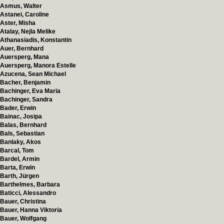
Asmus, Walter
Astanei, Caroline
Aster, Misha
Atalay, Nejla Melike
Athanasiadis, Konstantin
Auer, Bernhard
Auersperg, Mana
Auersperg, Manora Estelle
Azucena, Sean Michael
Bacher, Benjamin
Bachinger, Eva Maria
Bachinger, Sandra
Bader, Erwin
Bainac, Josipa
Balas, Bernhard
Bals, Sebastian
Banlaky, Akos
Barcal, Tom
Bardel, Armin
Barta, Erwin
Barth, Jürgen
Barthelmes, Barbara
Baticci, Alessandro
Bauer, Christina
Bauer, Hanna Viktoria
Bauer, Wolfgang