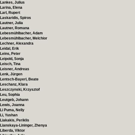
Lankes, Julius
Larina, Elena
Larl, Rupert
Laskaridis, Spiros
Lautner, Julia
Lautner, Romana
Lebesmühlbacher, Adam
Lebesmühlbacher, Melchior
Lechner, Alexandra
Leidal, Erik
Leins, Peter
Leipold, Sonja
Leisch, Tina
Leisner, Andreas
Lenk, Jürgen
Lentsch-Bayerl, Beate
Leschanz, Klara
Leszczynski, Krzysztof
Leu, Sophia
Leutgeb, Johann
Lewis, Joanna
Li Puma, Nelly
Li, Yushan
Liakakis, Periklis
Lianskaya-Lininger, Zhenya
Liberda, Viktor