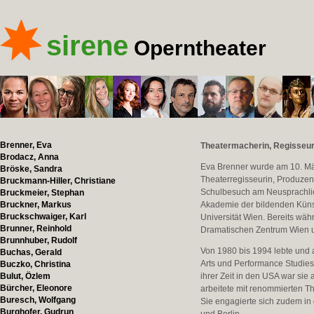
sirene
Operntheater
Brenner, Eva
Theatermacherin, Regisseur
Brodacz, Anna
Eva Brenner wurde am 10. Mär
Bröske, Sandra
Theaterregisseurin, Produzent
Bruckmann-Hiller, Christiane
Schulbesuch am Neusprachlic
Bruckmeier, Stephan
Bruckner, Markus
Akademie der bildenden Küns
Bruckschwaiger, Karl
Universität Wien. Bereits wä
Brunner, Reinhold
Dramatischen Zentrum Wien un
Brunnhuber, Rudolf
Von 1980 bis 1994 lebte und a
Buchas, Gerald
Arts und Performance Studies
Buczko, Christina
Bulut, Özlem
ihrer Zeit in den USA war sie
Bürcher, Eleonore
arbeitete mit renommierten 
Buresch, Wolfgang
Sie engagierte sich zudem 
Burghofer, Gudrun