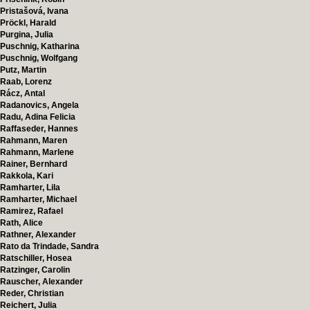
Pristašová, Ivana
Pröckl, Harald
Purgina, Julia
Puschnig, Katharina
Puschnig, Wolfgang
Putz, Martin
Raab, Lorenz
Rácz, Antal
Radanovics, Angela
Radu, Adina Felicia
Raffaseder, Hannes
Rahmann, Maren
Rahmann, Marlene
Rainer, Bernhard
Rakkola, Kari
Ramharter, Lila
Ramharter, Michael
Ramirez, Rafael
Rath, Alice
Rathner, Alexander
Rato da Trindade, Sandra
Ratschiller, Hosea
Ratzinger, Carolin
Rauscher, Alexander
Reder, Christian
Reichert, Julia