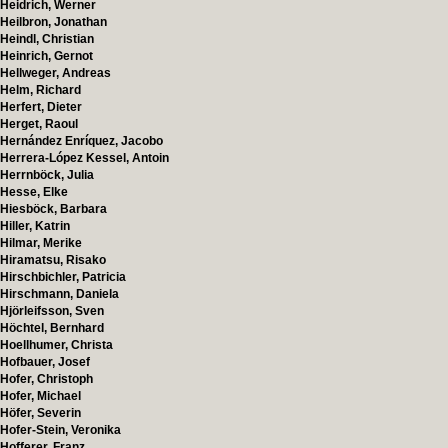
Heidrich, Werner
Heilbron, Jonathan
Heindl, Christian
Heinrich, Gernot
Hellweger, Andreas
Helm, Richard
Herfert, Dieter
Herget, Raoul
Hernández Enríquez, Jacobo
Herrera-López Kessel, Antoin
Herrnböck, Julia
Hesse, Elke
Hiesböck, Barbara
Hiller, Katrin
Hilmar, Merike
Hiramatsu, Risako
Hirschbichler, Patricia
Hirschmann, Daniela
Hjörleifsson, Sven
Höchtel, Bernhard
Hoellhumer, Christa
Hofbauer, Josef
Hofer, Christoph
Hofer, Michael
Höfer, Severin
Hofer-Stein, Veronika
Hofferer, Franz