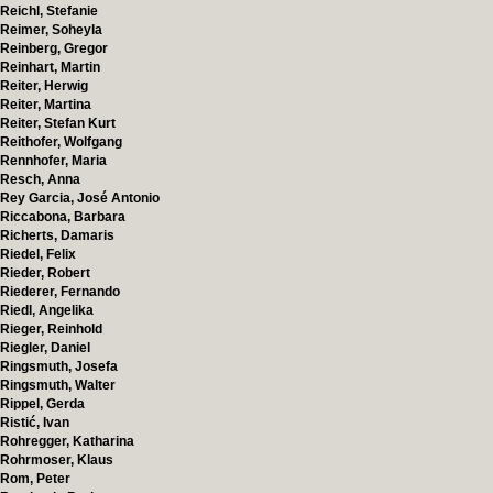
Reichl, Stefanie
Reimer, Soheyla
Reinberg, Gregor
Reinhart, Martin
Reiter, Herwig
Reiter, Martina
Reiter, Stefan Kurt
Reithofer, Wolfgang
Rennhofer, Maria
Resch, Anna
Rey Garcia, José Antonio
Riccabona, Barbara
Richerts, Damaris
Riedel, Felix
Rieder, Robert
Riederer, Fernando
Riedl, Angelika
Rieger, Reinhold
Riegler, Daniel
Ringsmuth, Josefa
Ringsmuth, Walter
Rippel, Gerda
Ristić, Ivan
Rohregger, Katharina
Rohrmoser, Klaus
Rom, Peter