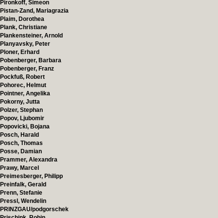
Pironkoff, Simeon
Pistan-Zand, Mariagrazia
Plaim, Dorothea
Plank, Christiane
Plankensteiner, Arnold
Planyavsky, Peter
Ploner, Erhard
Pobenberger, Barbara
Pobenberger, Franz
Pockfuß, Robert
Pohorec, Helmut
Pointner, Angelika
Pokorny, Jutta
Polzer, Stephan
Popov, Ljubomir
Popovicki, Bojana
Posch, Harald
Posch, Thomas
Posse, Damian
Prammer, Alexandra
Prawy, Marcel
Preimesberger, Philipp
Preinfalk, Gerald
Prenn, Stefanie
Pressl, Wendelin
PRINZGAU/podgorschek
Prischink, Robin