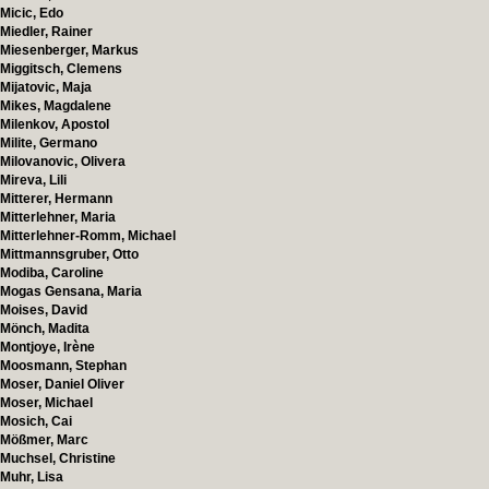
Micic, Edo
Miedler, Rainer
Miesenberger, Markus
Miggitsch, Clemens
Mijatovic, Maja
Mikes, Magdalene
Milenkov, Apostol
Milite, Germano
Milovanovic, Olivera
Mireva, Lili
Mitterer, Hermann
Mitterlehner, Maria
Mitterlehner-Romm, Michael
Mittmannsgruber, Otto
Modiba, Caroline
Mogas Gensana, Maria
Moises, David
Mönch, Madita
Montjoye, Irène
Moosmann, Stephan
Moser, Daniel Oliver
Moser, Michael
Mosich, Cai
Mößmer, Marc
Muchsel, Christine
Muhr, Lisa