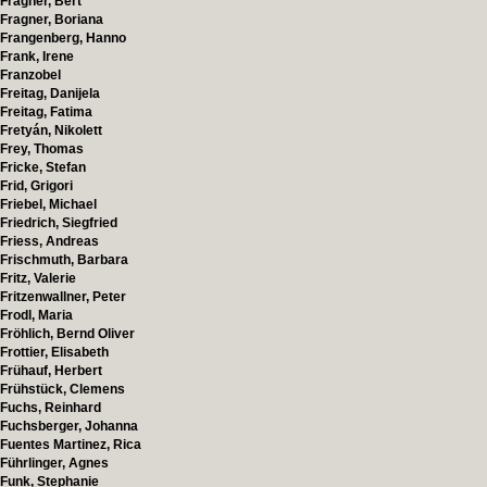
Fragner, Bert
Fragner, Boriana
Frangenberg, Hanno
Frank, Irene
Franzobel
Freitag, Danijela
Freitag, Fatima
Fretyán, Nikolett
Frey, Thomas
Fricke, Stefan
Frid, Grigori
Friebel, Michael
Friedrich, Siegfried
Friess, Andreas
Frischmuth, Barbara
Fritz, Valerie
Fritzenwallner, Peter
Frodl, Maria
Fröhlich, Bernd Oliver
Frottier, Elisabeth
Frühauf, Herbert
Frühstück, Clemens
Fuchs, Reinhard
Fuchsberger, Johanna
Fuentes Martinez, Rica
Führlinger, Agnes
Funk, Stephanie