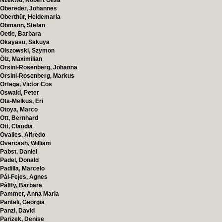
Nzekwu, Robert Olisa
Obereder, Johannes
Oberthür, Heidemaria
Obmann, Stefan
Oetle, Barbara
Okayasu, Sakuya
Olszowski, Szymon
Ölz, Maximilian
Orsini-Rosenberg, Johanna
Orsini-Rosenberg, Markus
Ortega, Victor Cos
Oswald, Peter
Ota-Melkus, Eri
Otoya, Marco
Ott, Bernhard
Ott, Claudia
Ovalles, Alfredo
Overcash, William
Pabst, Daniel
Padel, Donald
Padilla, Marcelo
Pál-Fejes, Agnes
Pálffy, Barbara
Pammer, Anna Maria
Panteli, Georgia
Panzl, David
Parizek, Denise