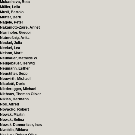
Mukasheva, Bota
Müller, Leila
Musil, Bartolo
Mütter, Bertl
Nagele, Peter
Nakamoto-Zaire, Annet
Narnhofer, Gregor
Natmeßnig, Anita
Neckel, Julia
Neckel, Lea
Nelson, Marit
Neubauer, Mathilde W.
Neugebauer, Herwig
Neumann, Esther
Neustifter, Sepp
Neuwirth, Michael
Nicoletti, Doris
Niederegger, Michael
Niehaus, Thomas Oliver
Niklas, Hermann
Noll, Alfred
Novacko, Robert
Nowak, Martin
Nowak, Selina
Nowak-Dannoritzer, Ines
Nwobilo, Bibiana