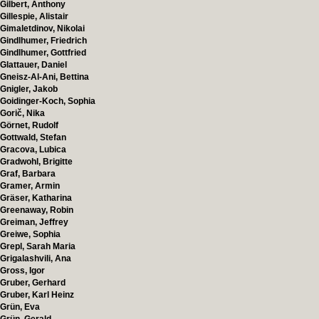
Gilbert, Anthony
Gillespie, Alistair
Gimaletdinov, Nikolai
Gindlhumer, Friedrich
Gindlhumer, Gottfried
Glattauer, Daniel
Gneisz-Al-Ani, Bettina
Gnigler, Jakob
Goidinger-Koch, Sophia
Gorič, Nika
Görnet, Rudolf
Gottwald, Stefan
Gracova, Lubica
Gradwohl, Brigitte
Graf, Barbara
Gramer, Armin
Gräser, Katharina
Greenaway, Robin
Greiman, Jeffrey
Greiwe, Sophia
Grepl, Sarah Maria
Grigalashvili, Ana
Gross, Igor
Gruber, Gerhard
Gruber, Karl Heinz
Grün, Eva