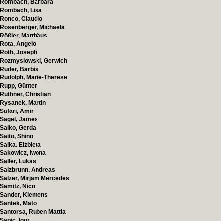
Rombach, Barbara
Rombach, Lisa
Ronco, Claudio
Rosenberger, Michaela
Rößler, Matthäus
Rota, Angelo
Roth, Joseph
Rozmyslowski, Gerwich
Ruder, Barbis
Rudolph, Marie-Therese
Rupp, Günter
Ruthner, Christian
Rysanek, Martin
Safari, Amir
Sagel, James
Saiko, Gerda
Saito, Shino
Sajka, Elżbieta
Sakowicz, Iwona
Saller, Lukas
Salzbrunn, Andreas
Salzer, Mirjam Mercedes
Samitz, Nico
Sander, Klemens
Santek, Mato
Santorsa, Ruben Mattia
Sapic, Igor