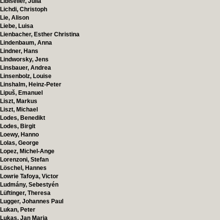
Libiseller, Julia
Lichdi, Christoph
Lie, Alison
Liebe, Luisa
Lienbacher, Esther Christina
Lindenbaum, Anna
Lindner, Hans
Lindworsky, Jens
Linsbauer, Andrea
Linsenbolz, Louise
Linshalm, Heinz-Peter
Lipuš, Emanuel
Liszt, Markus
Liszt, Michael
Lodes, Benedikt
Lodes, Birgit
Loewy, Hanno
Lolas, George
Lopez, Michel-Ange
Lorenzoni, Stefan
Löschel, Hannes
Lowrie Tafoya, Victor
Ludmány, Sebestyén
Lüftinger, Theresa
Lugger, Johannes Paul
Lukan, Peter
Lukas, Jan Maria