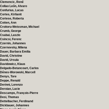
Clemencic, René
Collao León, Alvaro
Confurius, Lucas
Cortes, Kirlianit
Cortese, Roberta
Cotten, Ann
Croitoru-Weissman, Michael
Crumb, George
Csabai, Laszlo
Csincsi, Ferenc
Czernin, Johannes
Czernovsky, Milena
Dauer, Barbara Emilia
David, Christine
David, Ursula
Davidowicz, Klaus
Delgado-Betancourt, Carlos
Dénes-Worowski, Marcell
Denys, Tore
Deppe, Renald
Derinni, Lorenzo
Deroian, Lucie
Descamps, François-Pierre
Desi, Thomas
Dettelbacher, Ferdinand
Dickbauer, Johannes