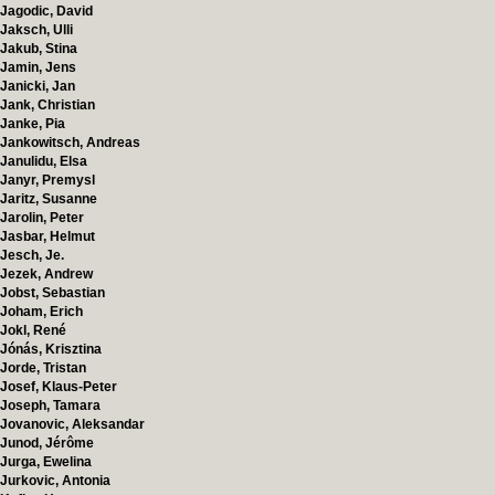
Jagodic, David
Jaksch, Ulli
Jakub, Stina
Jamin, Jens
Janicki, Jan
Jank, Christian
Janke, Pia
Jankowitsch, Andreas
Janulidu, Elsa
Janyr, Premysl
Jaritz, Susanne
Jarolin, Peter
Jasbar, Helmut
Jesch, Je.
Jezek, Andrew
Jobst, Sebastian
Joham, Erich
Jokl, René
Jónás, Krisztina
Jorde, Tristan
Josef, Klaus-Peter
Joseph, Tamara
Jovanovic, Aleksandar
Junod, Jérôme
Jurga, Ewelina
Jurkovic, Antonia