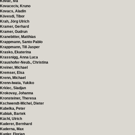
Kovač, Iva
Kovaceciv, Kruno
Kovacs, Aladin
Kövesdi, Tibor
Krah, Jörg Ulrich
Kramer, Gerhard
Kramer, Gudrun
Kranebitter, Matthias
Krappmann, Santo Pablo
Krappmann, Till Jasper
Krasko, Ekaterina
Krassnigg, Anna Luca
Kraushofer-Neub., Christina
Kreiner, Michael
Kremser, Elsa
Krenn, Michael
Krenn-Iwata, Yukiko
Krklec, Sladjan
Krokovay, Johanna
Kronsteiner, Theresa
Kschwendt-Michel, Dieter
Kubelka, Peter
Kubiak, Bartek
Küchl, Ulrich
Kuderer, Bernhard
Kuderna, Max
Kugler, Florian