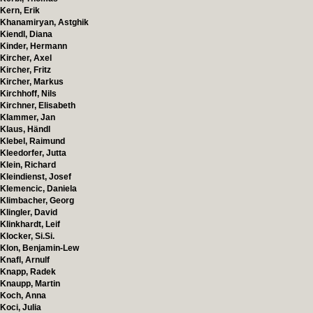
Kern, Erik
Khanamiryan, Astghik
Kiendl, Diana
Kinder, Hermann
Kircher, Axel
Kircher, Fritz
Kircher, Markus
Kirchhoff, Nils
Kirchner, Elisabeth
Klammer, Jan
Klaus, Händl
Klebel, Raimund
Kleedorfer, Jutta
Klein, Richard
Kleindienst, Josef
Klemencic, Daniela
Klimbacher, Georg
Klingler, David
Klinkhardt, Leif
Klocker, Si.Si.
Klon, Benjamin-Lew
Knafl, Arnulf
Knapp, Radek
Knaupp, Martin
Koch, Anna
Koci, Julia