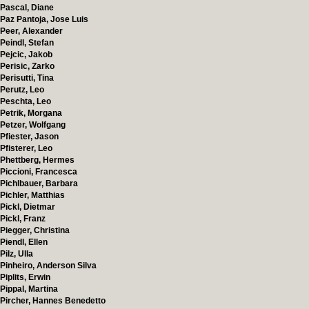
Pascal, Diane
Paz Pantoja, Jose Luis
Peer, Alexander
Peindl, Stefan
Pejcic, Jakob
Perisic, Zarko
Perisutti, Tina
Perutz, Leo
Peschta, Leo
Petrik, Morgana
Petzer, Wolfgang
Pfiester, Jason
Pfisterer, Leo
Phettberg, Hermes
Piccioni, Francesca
Pichlbauer, Barbara
Pichler, Matthias
Pickl, Dietmar
Pickl, Franz
Piegger, Christina
Piendl, Ellen
Pilz, Ulla
Pinheiro, Anderson Silva
Piplits, Erwin
Pippal, Martina
Pircher, Hannes Benedetto