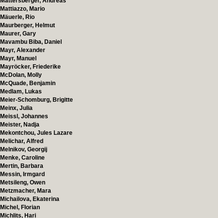
Mattersberger, Andreas
Mattiazzo, Mario
Mäuerle, Rio
Maurberger, Helmut
Maurer, Gary
Mavambu Biba, Daniel
Mayr, Alexander
Mayr, Manuel
Mayröcker, Friederike
McDolan, Molly
McQuade, Benjamin
Medlam, Lukas
Meier-Schomburg, Brigitte
Meinx, Julia
Meissl, Johannes
Meister, Nadja
Mekontchou, Jules Lazare
Melichar, Alfred
Melnikov, Georgij
Menke, Caroline
Mertin, Barbara
Messin, Irmgard
Metsileng, Owen
Metzmacher, Mara
Michailova, Ekaterina
Michel, Florian
Michlits, Hari