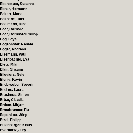
Ebenbauer, Susanne
Ebner, Hermann
Eckert, Marie
Eckhardt, Toni
Edelmann, Nina
Eder, Barbara
Eder, Bernhard Philipp
Egg, Loys
Eggenhofer, Renate
Egger, Andreas
Eisemann, Paul
Eisenbacher, Eva
Eleta, Miki
Elkin, Shauna
Ellegiers, Nele
Elsnig, Kevin
Endelweber, Severin
Endres, Laura
Erasimus, Simon
Erbar, Claudia
Erdem, Mirjam
Ernstbrunner, Pia
Espenkott, Jörg
Etzel, Philipp
Eulenberger, Klaus
Everhartz, Jury