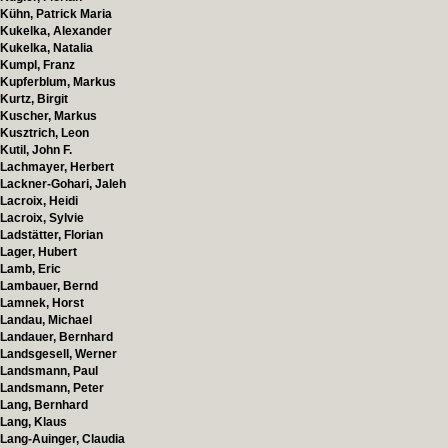
Kühn, Patrick Maria
Kukelka, Alexander
Kukelka, Natalia
Kumpl, Franz
Kupferblum, Markus
Kurtz, Birgit
Kuscher, Markus
Kusztrich, Leon
Kutil, John F.
Lachmayer, Herbert
Lackner-Gohari, Jaleh
Lacroix, Heidi
Lacroix, Sylvie
Ladstätter, Florian
Lager, Hubert
Lamb, Eric
Lambauer, Bernd
Lamnek, Horst
Landau, Michael
Landauer, Bernhard
Landsgesell, Werner
Landsmann, Paul
Landsmann, Peter
Lang, Bernhard
Lang, Klaus
Lang-Auinger, Claudia