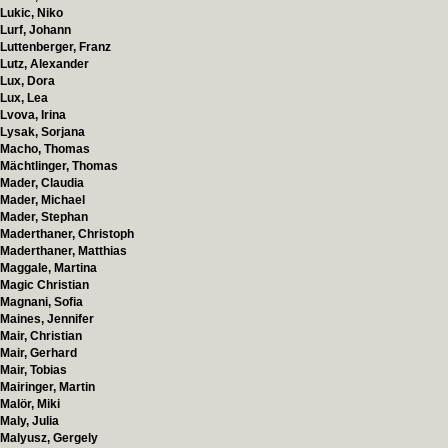
Lukic, Niko
Lurf, Johann
Luttenberger, Franz
Lutz, Alexander
Lux, Dora
Lux, Lea
Lvova, Irina
Lysak, Sorjana
Macho, Thomas
Mächtlinger, Thomas
Mader, Claudia
Mader, Michael
Mader, Stephan
Maderthaner, Christoph
Maderthaner, Matthias
Maggale, Martina
Magic Christian
Magnani, Sofia
Maines, Jennifer
Mair, Christian
Mair, Gerhard
Mair, Tobias
Mairinger, Martin
Malör, Miki
Maly, Julia
Malyusz, Gergely