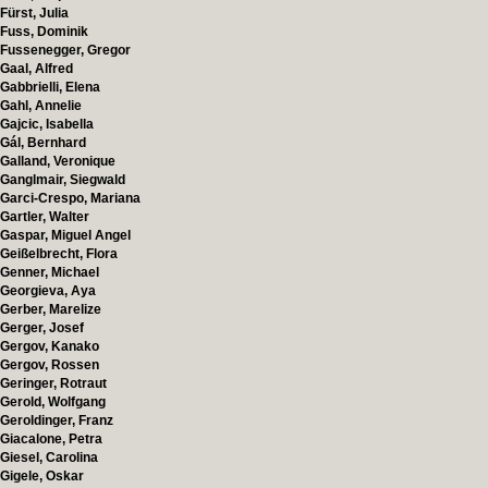
Fürst, Julia
Fuss, Dominik
Fussenegger, Gregor
Gaal, Alfred
Gabbrielli, Elena
Gahl, Annelie
Gajcic, Isabella
Gál, Bernhard
Galland, Veronique
Ganglmair, Siegwald
Garci-Crespo, Mariana
Gartler, Walter
Gaspar, Miguel Angel
Geißelbrecht, Flora
Genner, Michael
Georgieva, Aya
Gerber, Marelize
Gerger, Josef
Gergov, Kanako
Gergov, Rossen
Geringer, Rotraut
Gerold, Wolfgang
Geroldinger, Franz
Giacalone, Petra
Giesel, Carolina
Gigele, Oskar