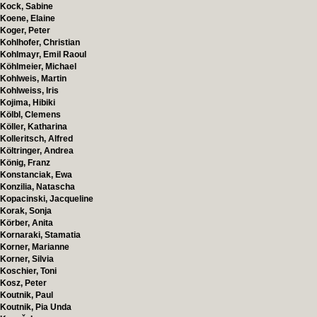
Kock, Sabine
Koene, Elaine
Koger, Peter
Kohlhofer, Christian
Kohlmayr, Emil Raoul
Köhlmeier, Michael
Kohlweis, Martin
Kohlweiss, Iris
Kojima, Hibiki
Kölbl, Clemens
Köller, Katharina
Kolleritsch, Alfred
Költringer, Andrea
König, Franz
Konstanciak, Ewa
Konzilia, Natascha
Kopacinski, Jacqueline
Korak, Sonja
Körber, Anita
Kornaraki, Stamatia
Korner, Marianne
Korner, Silvia
Koschier, Toni
Kosz, Peter
Koutnik, Paul
Koutnik, Pia Unda