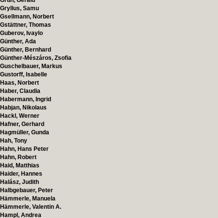
Grün, Gerald
Gryllus, Samu
Gsellmann, Norbert
Gstättner, Thomas
Guberov, Ivaylo
Günther, Ada
Günther, Bernhard
Günther-Mészáros, Zsofia
Guschelbauer, Markus
Gustorff, Isabelle
Haas, Norbert
Haber, Claudia
Habermann, Ingrid
Habjan, Nikolaus
Hackl, Werner
Hafner, Gerhard
Hagmüller, Gunda
Hah, Tony
Hahn, Hans Peter
Hahn, Robert
Haid, Matthias
Haider, Hannes
Halász, Judith
Halbgebauer, Peter
Hämmerle, Manuela
Hämmerle, Valentin A.
Hampl, Andrea