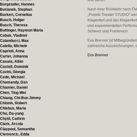
und Berlin.
Burgstaller, Hannes
Nach ihrer Rückkehr nach Öst
Burianek, Stephan
Burkert, Cornelius
„Projekt Theater STUDIO“ wei
Busch, Holger
Klagenfurt und das Klagenfurt
Busch, Theresa
und experimentellen Performa
Buttinger, Haymon Maria
Schweiz und Frankreich.
Cabak, Vladimir
Eva Brenner ist Mitbegründerin
Calanducci, Max
Calella, Michele
zahlreiche Auszeichnungen, da
Caprioli, Anna
Eva Brenner
Carter, Johanna
Casata, Albin
Castell, Dominik
Cavini, Giorgia
Cede, Michael
Chamandy, Dan
Chamier, Daniel
Chen, Ting-Wei
Chiang, Chi-Bun Jimmy
Chionis, Robert
Chlebus, Maria
Cho, Da-yung
Chytil, Cathrin
Clark, Arcola
Claypool, Samantha
Clemencic, Edda