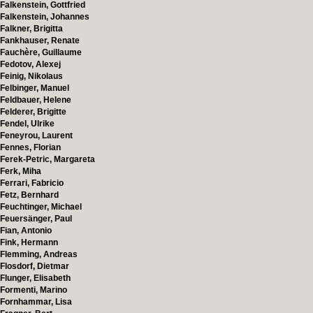
Falkenstein, Gottfried
Falkenstein, Johannes
Falkner, Brigitta
Fankhauser, Renate
Fauchère, Guillaume
Fedotov, Alexej
Feinig, Nikolaus
Felbinger, Manuel
Feldbauer, Helene
Felderer, Brigitte
Fendel, Ulrike
Feneyrou, Laurent
Fennes, Florian
Ferek-Petric, Margareta
Ferk, Miha
Ferrari, Fabricio
Fetz, Bernhard
Feuchtinger, Michael
Feuersänger, Paul
Fian, Antonio
Fink, Hermann
Flemming, Andreas
Flosdorf, Dietmar
Flunger, Elisabeth
Formenti, Marino
Fornhammar, Lisa