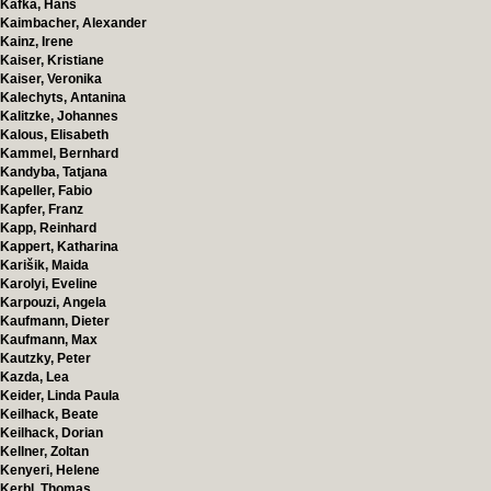
Kafka, Hans
Kaimbacher, Alexander
Kainz, Irene
Kaiser, Kristiane
Kaiser, Veronika
Kalechyts, Antanina
Kalitzke, Johannes
Kalous, Elisabeth
Kammel, Bernhard
Kandyba, Tatjana
Kapeller, Fabio
Kapfer, Franz
Kapp, Reinhard
Kappert, Katharina
Karišik, Maida
Karolyi, Eveline
Karpouzi, Angela
Kaufmann, Dieter
Kaufmann, Max
Kautzky, Peter
Kazda, Lea
Keider, Linda Paula
Keilhack, Beate
Keilhack, Dorian
Kellner, Zoltan
Kenyeri, Helene
Kerbl, Thomas