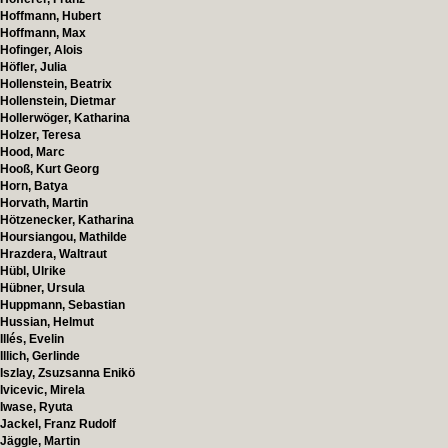
Hoffmann, Hubert
Hoffmann, Max
Hofinger, Alois
Höfler, Julia
Hollenstein, Beatrix
Hollenstein, Dietmar
Hollerwöger, Katharina
Holzer, Teresa
Hood, Marc
Hooß, Kurt Georg
Horn, Batya
Horvath, Martin
Hötzenecker, Katharina
Hoursiangou, Mathilde
Hrazdera, Waltraut
Hübl, Ulrike
Hübner, Ursula
Huppmann, Sebastian
Hussian, Helmut
Illés, Evelin
Illich, Gerlinde
Iszlay, Zsuzsanna Enikö
Ivicevic, Mirela
Iwase, Ryuta
Jackel, Franz Rudolf
Jäggle, Martin