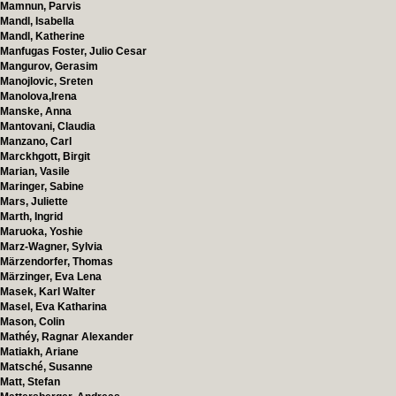
Mamnun, Parvis
Mandl, Isabella
Mandl, Katherine
Manfugas Foster, Julio Cesar
Mangurov, Gerasim
Manojlovic, Sreten
Manolova,Irena
Manske, Anna
Mantovani, Claudia
Manzano, Carl
Marckhgott, Birgit
Marian, Vasile
Maringer, Sabine
Mars, Juliette
Marth, Ingrid
Maruoka, Yoshie
Marz-Wagner, Sylvia
Märzendorfer, Thomas
Märzinger, Eva Lena
Masek, Karl Walter
Masel, Eva Katharina
Mason, Colin
Mathéy, Ragnar Alexander
Matiakh, Ariane
Matsché, Susanne
Matt, Stefan