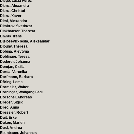
Diego, Lucía Pérez
Dienz, Alexandra
Dienz, Christof
Dienz, Xaver
Dimi, Alexandra
Dimitrov, Svetlozar
Dinkhauser, Theresa
Diwiak, Irene
Djelosevic-Tesla, Aleksandar
Dlouhy, Theresa
Dobina, Alevtyna
Doblinger, Teresa
Doderer, Johanna
Domjan, Csilla
Dorda, Veronika
Dorfmann, Barbara
Döring, Loma
Dormeier, Walter
Dorninger, Wolfgang Fadi
Dorschel, Andreas
Dreger, Sigrid
Dreo, Anna
Dressler, Robert
Duit, Erke
Duken, Marlen
Dusl, Andrea
Ebenbauer, Johannes