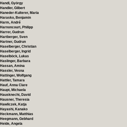
Handl, György
Handler, Gilbert
Haneder-Kulterer, Maria
Harasko, Benjamin
Harm, André
Harnoncourt, Philipp
Harrer, Gudrun
Hartberger, Sven
Hartner, Gudrun
Haselberger, Christian
Haselberger, Ingrid
Haselböck, Lukas
Haslinger, Barbara
Hassan, Amina
Hassler, Vesna
Hattinger, Wolfgang
Hattler, Tamara
Hauf, Anna Clare
Haupt, Michaela
Hausknecht, David
Hausner, Theresia
Hawliczek, Katja
Hayashi, Kanako
Heckmann, Matthias
Heegmann, Gebhard
Heide, Angela