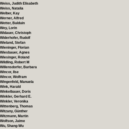
Weiss, Judith Elisabeth
Weiss, Natalia
Welber, Kay
Werner, Alfred
Wetter, Balduin
Wey, Lorin
Widauer, Christoph
Widerhofer, Rudolf
Wieland, Stefan
Wieninger, Florian
Wiesbauer, Agnes
Wiesinger, Roland
Wildling, Robert M
Willensdorfer, Barbara
Wincor, Ilse
Wincor, Wolfram
Wingenfeld, Manuela
Wink, Harald
Winkelbauer, Doris
Winkler, Gerhard E.
Winkler, Veronika
Wittenberg, Thomas
Witzany, Günther
Witzmann, Martin
Wolfson, Jaime
Wu, Shang-Wu