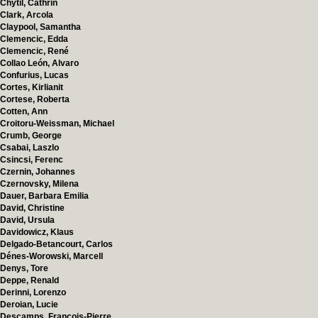
Chytil, Cathrin
Clark, Arcola
Claypool, Samantha
Clemencic, Edda
Clemencic, René
Collao León, Alvaro
Confurius, Lucas
Cortes, Kirlianit
Cortese, Roberta
Cotten, Ann
Croitoru-Weissman, Michael
Crumb, George
Csabai, Laszlo
Csincsi, Ferenc
Czernin, Johannes
Czernovsky, Milena
Dauer, Barbara Emilia
David, Christine
David, Ursula
Davidowicz, Klaus
Delgado-Betancourt, Carlos
Dénes-Worowski, Marcell
Denys, Tore
Deppe, Renald
Derinni, Lorenzo
Deroian, Lucie
Descamps, François-Pierre