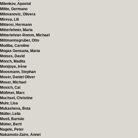
Milenkov, Apostol
Milite, Germano
Milovanovic, Olivera
Mireva, Lili
Mitterer, Hermann
Mitterlehner, Maria
Mitterlehner-Romm, Michael
Mittmannsgruber, Otto
Modiba, Caroline
Mogas Gensana, Maria
Moises, David
Mönch, Madita
Montjoye, Irène
Moosmann, Stephan
Moser, Daniel Oliver
Moser, Michael
Mosich, Cai
Mößmer, Marc
Muchsel, Christine
Muhr, Lisa
Mukasheva, Bota
Müller, Leila
Musil, Bartolo
Mütter, Bertl
Nagele, Peter
Nakamoto-Zaire, Annet