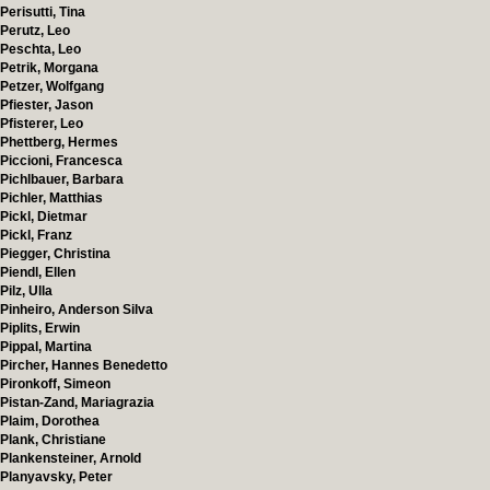
Perisutti, Tina
Perutz, Leo
Peschta, Leo
Petrik, Morgana
Petzer, Wolfgang
Pfiester, Jason
Pfisterer, Leo
Phettberg, Hermes
Piccioni, Francesca
Pichlbauer, Barbara
Pichler, Matthias
Pickl, Dietmar
Pickl, Franz
Piegger, Christina
Piendl, Ellen
Pilz, Ulla
Pinheiro, Anderson Silva
Piplits, Erwin
Pippal, Martina
Pircher, Hannes Benedetto
Pironkoff, Simeon
Pistan-Zand, Mariagrazia
Plaim, Dorothea
Plank, Christiane
Plankensteiner, Arnold
Planyavsky, Peter