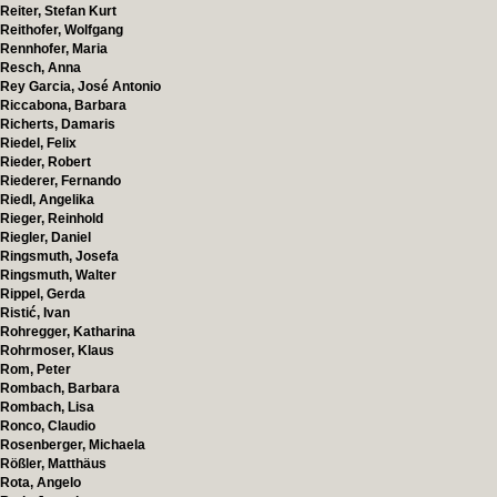
Reiter, Stefan Kurt
Reithofer, Wolfgang
Rennhofer, Maria
Resch, Anna
Rey Garcia, José Antonio
Riccabona, Barbara
Richerts, Damaris
Riedel, Felix
Rieder, Robert
Riederer, Fernando
Riedl, Angelika
Rieger, Reinhold
Riegler, Daniel
Ringsmuth, Josefa
Ringsmuth, Walter
Rippel, Gerda
Ristić, Ivan
Rohregger, Katharina
Rohrmoser, Klaus
Rom, Peter
Rombach, Barbara
Rombach, Lisa
Ronco, Claudio
Rosenberger, Michaela
Rößler, Matthäus
Rota, Angelo