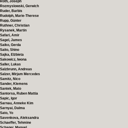
Roth, Joseph
Rozmyslowski, Gerwich
Ruder, Barbis
Rudolph, Marie-Therese
Rupp, Günter
Ruthner, Christian
Rysanek, Martin
Safari, Amir
Sagel, James
Saiko, Gerda
Saito, Shino
Sajka, Elżbieta
Sakowicz, Iwona
Saller, Lukas
Salzbrunn, Andreas
Salzer, Mirjam Mercedes
Samitz, Nico
Sander, Klemens
Santek, Mato
Santorsa, Ruben Mattia
Sapic, Igor
Sarnau, Anneke Kim
Sarnyai, Dalma
Sato, Yo
Savenkova, Aleksandra
Schaeffer, Tehmine
Schager, Manuel