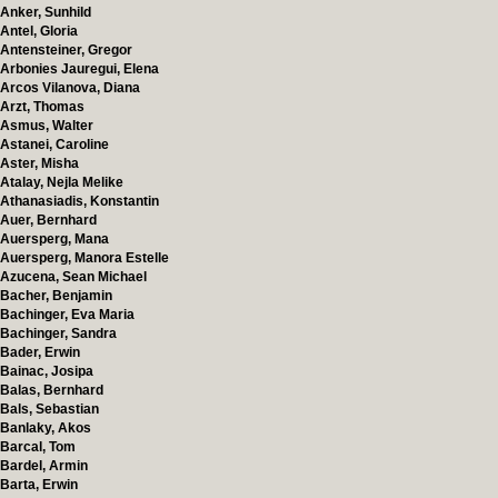
Anker, Sunhild
Antel, Gloria
Antensteiner, Gregor
Arbonies Jauregui, Elena
Arcos Vilanova, Diana
Arzt, Thomas
Asmus, Walter
Astanei, Caroline
Aster, Misha
Atalay, Nejla Melike
Athanasiadis, Konstantin
Auer, Bernhard
Auersperg, Mana
Auersperg, Manora Estelle
Azucena, Sean Michael
Bacher, Benjamin
Bachinger, Eva Maria
Bachinger, Sandra
Bader, Erwin
Bainac, Josipa
Balas, Bernhard
Bals, Sebastian
Banlaky, Akos
Barcal, Tom
Bardel, Armin
Barta, Erwin