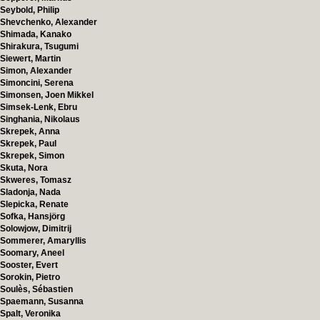
Seybold, Philip
Shevchenko, Alexander
Shimada, Kanako
Shirakura, Tsugumi
Siewert, Martin
Simon, Alexander
Simoncini, Serena
Simonsen, Joen Mikkel
Simsek-Lenk, Ebru
Singhania, Nikolaus
Skrepek, Anna
Skrepek, Paul
Skrepek, Simon
Skuta, Nora
Skweres, Tomasz
Sladonja, Nada
Slepicka, Renate
Sofka, Hansjörg
Solowjow, Dimitrij
Sommerer, Amaryllis
Soomary, Aneel
Sooster, Evert
Sorokin, Pietro
Soulès, Sébastien
Spaemann, Susanna
Spalt, Veronika