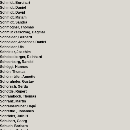
Schmidt, Burghart
Schmidt, Daniel
Schmidt, David
Schmidt, Mirjam
Schmidt, Sandra
Schmögner, Thomas
Schmuckerschlag, Dagmar
Schneider, Gerhard
Schneider, Johannes Daniel
Schneider, Ula
Schnitter, Joachim
Schobesberger, Reinhard
Schoenberg, Randol
Schöggl, Hannes
Schön, Thomas
Schönmüller, Annette
Schörghofer, Gustav
Schorsch, Gerda
Schöttle, Rupert
Schramböck, Thomas
Schranz, Martin
Schreiberhuber, Hapé
Schrettle , Johannes
Schröder, Julia H.
Schubert, Georg
Schuch, Barbara