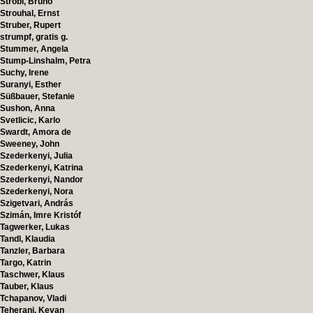
Strobl, Bruno
Strouhal, Ernst
Struber, Rupert
strumpf, gratis g.
Stummer, Angela
Stump-Linshalm, Petra
Suchy, Irene
Suranyi, Esther
Süßbauer, Stefanie
Sushon, Anna
Svetlicic, Karlo
Swardt, Amora de
Sweeney, John
Szederkenyi, Julia
Szederkenyi, Katrina
Szederkenyi, Nandor
Szederkenyi, Nora
Szigetvari, András
Szimán, Imre Kristóf
Tagwerker, Lukas
Tandl, Klaudia
Tanzler, Barbara
Targo, Katrin
Taschwer, Klaus
Tauber, Klaus
Tchapanov, Vladi
Teherani, Kevan