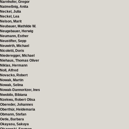
Narnhofer, Gregor
Natmeßnig, Anita
Neckel, Julia
Neckel, Lea
Nelson, Marit
Neubauer, Mathilde W.
Neugebauer, Herwig
Neumann, Esther
Neustifter, Sepp
Neuwirth, Michael
Nicoletti, Doris
Niederegger, Michael
Niehaus, Thomas Oliver
Niklas, Hermann
Noll, Alfred
Novacko, Robert
Nowak, Martin
Nowak, Selina
Nowak-Dannoritzer, Ines
Nwobilo, Bibiana
Nzekwu, Robert Olisa
Obereder, Johannes
Oberthür, Heidemaria
Obmann, Stefan
Oetle, Barbara
Okayasu, Sakuya