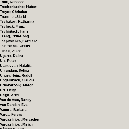
Trink, Rebecca
Trockenbacher, Hubert
Troyer, Christian
Trummer, Sigrid
Tschakert, Katharina
Tscheck, Franz
Tschiritsch, Hans
Tseng, Chih-Hong
Tsepkolenko, Karmella
Tsiatsianis, Vasilis
Tusek, Vesna
Ugarte, Dalina
Uhl, Peter
Ulasevych, Nataliia
Umundum, Selina
Unger, Heinz Rudolf
Ungersbäck, Claudia
Urbanetz-Vig, Margit
Utz, Helga
Uziga, Ariel
Van de Vate, Nancy
van Rahden, Eva
Vanura, Barbara
Varga, Ferenc
Vargas Iribar, Mercedes
Vargas Iribar, Miriam