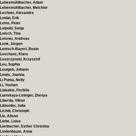
Lebesmühlbacher, Adam
Lebesmühlbacher, Melchior
Lechner, Alexandra
Leidal, Erik
Leins, Peter
Leipold, Sonja
Leisch, Tina
Leisner, Andreas
Lenk, Jürgen
Lentsch-Bayerl, Beate
Leschanz, Klara
Leszczynski, Krzysztof
Leu, Sophia
Leutgeb, Johann
Lewis, Joanna
Li Puma, Nelly
Li, Yushan
Liakakis, Periklis
Lianskaya-Lininger, Zhenya
Liberda, Viktor
Libiseller, Julia
Lichdi, Christoph
Lie, Alison
Liebe, Luisa
Lienbacher, Esther Christina
Lindenbaum, Anna