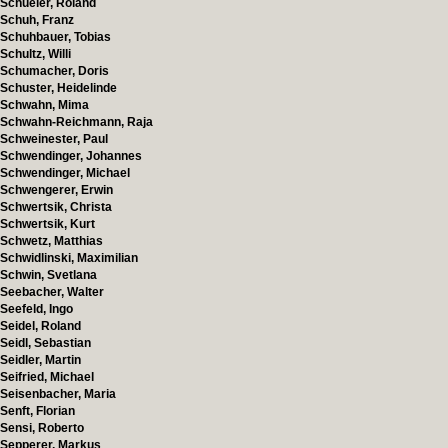
Schueler, Roland
Schuh, Franz
Schuhbauer, Tobias
Schultz, Willi
Schumacher, Doris
Schuster, Heidelinde
Schwahn, Mima
Schwahn-Reichmann, Raja
Schweinester, Paul
Schwendinger, Johannes
Schwendinger, Michael
Schwengerer, Erwin
Schwertsik, Christa
Schwertsik, Kurt
Schwetz, Matthias
Schwidlinski, Maximilian
Schwin, Svetlana
Seebacher, Walter
Seefeld, Ingo
Seidel, Roland
Seidl, Sebastian
Seidler, Martin
Seifried, Michael
Seisenbacher, Maria
Senft, Florian
Sensi, Roberto
Sepperer, Markus