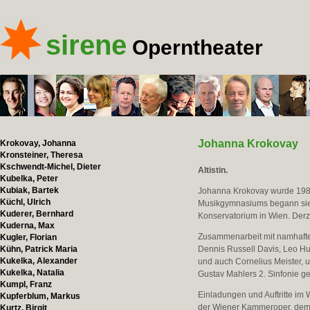
sirene
Operntheater
Johanna Krokovay
Krokovay, Johanna
Kronsteiner, Theresa
Kschwendt-Michel, Dieter
Altistin.
Kubelka, Peter
Kubiak, Bartek
Johanna Krokovay wurde 198
Küchl, Ulrich
Musikgymnasiums begann sie 
Kuderer, Bernhard
Konservatorium in Wien. Derze
Kuderna, Max
Zusammenarbeit mit namhaften
Kugler, Florian
Kühn, Patrick Maria
Dennis Russell Davis, Leo Hu
Kukelka, Alexander
und auch Cornelius Meister, 
Kukelka, Natalia
Gustav Mahlers 2. Sinfonie ge
Kumpl, Franz
Einladungen und Auftritte im
Kupferblum, Markus
der Wiener Kammeroper, dem 
Kurtz, Birgit