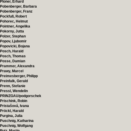
Ploner, Erhard
Pobenberger, Barbara
Pobenberger, Franz
Pockfuß, Robert
Pohorec, Helmut
Pointner, Angelika
Pokorny, Jutta
Polzer, Stephan
Popov, Ljubomir
Popovicki, Bojana
Posch, Harald
Posch, Thomas
Posse, Damian
Prammer, Alexandra
Prawy, Marcel
Preimesberger, Philipp
Preinfalk, Gerald
Prenn, Stefanie
Pressl, Wendelin
PRINZGAU/podgorschek
Prischink, Robin
Pristašová, Ivana
Pröckl, Harald
Purgina, Julia
Puschnig, Katharina
Puschnig, Wolfgang
Putz, Martin