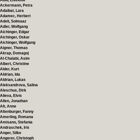
Abid, Liselotte
Ackermann, Petra
Adaibat, Lara
Adamec, Herbert
Adeli, Solmaaz
Adler, Wolfgang
Aichinger, Edgar
Aichinger, Oskar
Aichinger, Wolfgang
Aigner, Thomas
Akrap, Domagoj
Al-Chalabi, Asim
Albert, Christine
Alder, Kurt
Aldrian, Ida
Aldrian, Lukas
Aleksandrova, Salina
Aleschus, Dirk
Alieva, Elvis
Allen, Jonathan
Alt, Anne
Altenburger, Fanny
Amerling, Romana
Amisano, Stefania
Andraschek, Iris
Anger, Silke
Angerer, Christoph