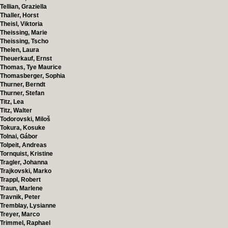
Tellian, Graziella
Thaller, Horst
Theisl, Viktoria
Theissing, Marie
Theissing, Tscho
Thelen, Laura
Theuerkauf, Ernst
Thomas, Tye Maurice
Thomasberger, Sophia
Thurner, Berndt
Thurner, Stefan
Titz, Lea
Titz, Walter
Todorovski, Miloš
Tokura, Kosuke
Tolnai, Gábor
Tolpeit, Andreas
Tornquist, Kristine
Tragler, Johanna
Trajkovski, Marko
Trappl, Robert
Traun, Marlene
Travnik, Peter
Tremblay, Lysianne
Treyer, Marco
Trimmel, Raphael