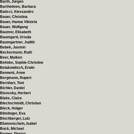
Barth, Jürgen
Barthelmes, Barbara
Baticci, Alessandro
Bauer, Christina
Bauer, Hanna Viktoria
Bauer, Wolfgang
Baumer, Elisabeth
Baumgartl, Ursula
Baumgartner, Judith
Bebek, Jasmin
Beckermann, Ruth
Beer, Maiken
Behnke, Sophie-Christine
Belakowitsch, Erwin
Bennent, Anne
Bergmann, Rupert
Bernhart, Toni
Bichler, Daniel
Bisovsky, Herbert
Blake, Claire
Blechschmidt, Christian
Bleck, Holger
Blimlinger, Eva
Blochberger, Lutz
Blumenschein, Isabel
Bock, Michael
Bogner, Florian