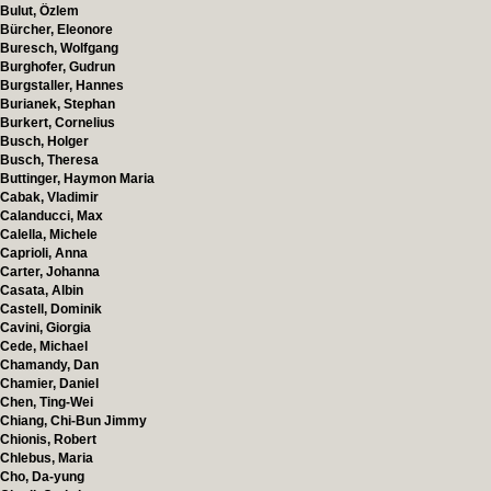
Bulut, Özlem
Bürcher, Eleonore
Buresch, Wolfgang
Burghofer, Gudrun
Burgstaller, Hannes
Burianek, Stephan
Burkert, Cornelius
Busch, Holger
Busch, Theresa
Buttinger, Haymon Maria
Cabak, Vladimir
Calanducci, Max
Calella, Michele
Caprioli, Anna
Carter, Johanna
Casata, Albin
Castell, Dominik
Cavini, Giorgia
Cede, Michael
Chamandy, Dan
Chamier, Daniel
Chen, Ting-Wei
Chiang, Chi-Bun Jimmy
Chionis, Robert
Chlebus, Maria
Cho, Da-yung