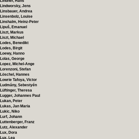
Lindner, Hans
Lindworsky, Jens
Linsbauer, Andrea
Linsenbolz, Louise
Linshalm, Heinz-Peter
Lipuš, Emanuel
Liszt, Markus
Liszt, Michael
Lodes, Benedikt
Lodes, Birgit
Loewy, Hanno
Lolas, George
Lopez, Michel-Ange
Lorenzoni, Stefan
Löschel, Hannes
Lowrie Tafoya, Victor
Ludmány, Sebestyén
Lüftinger, Theresa
Lugger, Johannes Paul
Lukan, Peter
Lukas, Jan Maria
Lukic, Niko
Lurf, Johann
Luttenberger, Franz
Lutz, Alexander
Lux, Dora
Lux, Lea