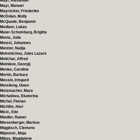
Mayr, Alexander
Mayr, Manuel
Mayröcker, Friederike
McDolan, Molly
McQuade, Benjamin
Medlam, Lukas
Meier-Schomburg, Brigitte
Meinx, Julia
Meissl, Johannes
Meister, Nadja
Mekontchou, Jules Lazare
Melichar, Alfred
Melnikov, Georgij
Menke, Caroline
Mertin, Barbara
Messin, Irmgard
Metsileng, Owen
Metzmacher, Mara
Michailova, Ekaterina
Michel, Florian
Michlits, Hari
Micic, Edo
Miedler, Rainer
Miesenberger, Markus
Miggitsch, Clemens
Mijatovic, Maja
Mikes, Magdalene