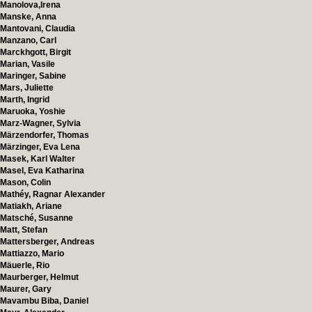
Manolova,Irena
Manske, Anna
Mantovani, Claudia
Manzano, Carl
Marckhgott, Birgit
Marian, Vasile
Maringer, Sabine
Mars, Juliette
Marth, Ingrid
Maruoka, Yoshie
Marz-Wagner, Sylvia
Märzendorfer, Thomas
Märzinger, Eva Lena
Masek, Karl Walter
Masel, Eva Katharina
Mason, Colin
Mathéy, Ragnar Alexander
Matiakh, Ariane
Matsché, Susanne
Matt, Stefan
Mattersberger, Andreas
Mattiazzo, Mario
Mäuerle, Rio
Maurberger, Helmut
Maurer, Gary
Mavambu Biba, Daniel