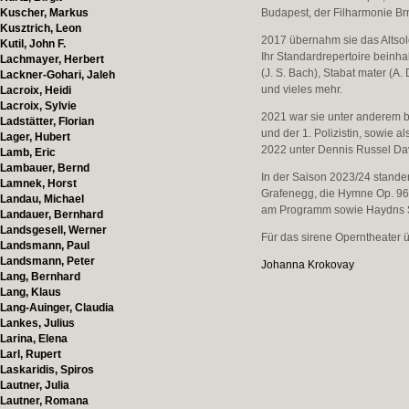
Kuscher, Markus
Budapest, der Filharmonie Brn
Kusztrich, Leon
2017 übernahm sie das Altsolo
Kutil, John F.
Ihr Standardrepertoire beinh
Lachmayer, Herbert
(J. S. Bach), Stabat mater (A
Lackner-Gohari, Jaleh
und vieles mehr.
Lacroix, Heidi
Lacroix, Sylvie
​2021 war sie unter anderem
Ladstätter, Florian
und der 1. Polizistin, sowie a
Lager, Hubert
2022 unter Dennis Russel Davi
Lamb, Eric
Lambauer, Bernd
In der Saison 2023/24 stande
Lamnek, Horst
Grafenegg, die Hymne Op. 96 i
Landau, Michael
am Programm sowie Haydns S
Landauer, Bernhard
Landsgesell, Werner
Für das sirene Operntheater ü
Landsmann, Paul
Landsmann, Peter
Johanna Krokovay
Lang, Bernhard
Lang, Klaus
Lang-Auinger, Claudia
Lankes, Julius
Larina, Elena
Larl, Rupert
Laskaridis, Spiros
Lautner, Julia
Lautner, Romana