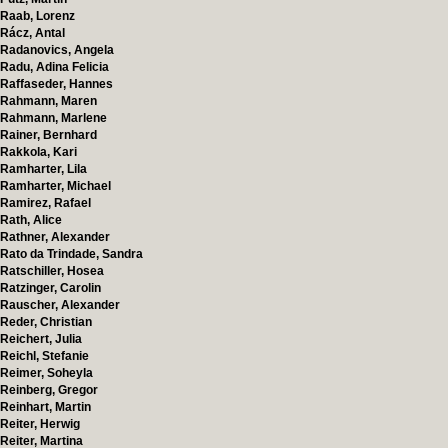
Raab, Lorenz
Rácz, Antal
Radanovics, Angela
Radu, Adina Felicia
Raffaseder, Hannes
Rahmann, Maren
Rahmann, Marlene
Rainer, Bernhard
Rakkola, Kari
Ramharter, Lila
Ramharter, Michael
Ramirez, Rafael
Rath, Alice
Rathner, Alexander
Rato da Trindade, Sandra
Ratschiller, Hosea
Ratzinger, Carolin
Rauscher, Alexander
Reder, Christian
Reichert, Julia
Reichl, Stefanie
Reimer, Soheyla
Reinberg, Gregor
Reinhart, Martin
Reiter, Herwig
Reiter, Martina