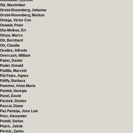
Olszowski, Szymon
Ölz, Maximilian
Orsini-Rosenberg, Johanna
Orsini-Rosenberg, Markus
Ortega, Victor Cos
Oswald, Peter
Ota-Melkus, Eri
Otoya, Marco
Ott, Bernhard
Ott, Claudia
Ovalles, Alfredo
Overcash, William
Pabst, Daniel
Padel, Donald
Padilla, Marcelo
Pál-Fejes, Agnes
Pálffy, Barbara
Pammer, Anna Maria
Panteli, Georgia
Panzl, David
Parizek, Denise
Pascal, Diane
Paz Pantoja, Jose Luis
Peer, Alexander
Peindl, Stefan
Pejcic, Jakob
Perisic, Zarko