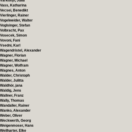
Várkonyi, Julia
Vass, Katharina
Vecsei, Benedikt
Vierlinger, Rainer
Vogelweider, Walter
Voglsinger, Stefan
Volbracht, Pax
Vosecek, Simon
Vovoni, Fani
Vsedni, Karl
Wagendristel, Alexander
Wagner, Florian
Wagner, Michael
Wagner, Wolfram
Wagnes, Anton
Walder, Christoph
Walder, Julitta
Waldhör, jana
Waldig, Jens
Wallner, Franz
Wally, Thomas
Wandaller, Rainer
Wanko, Alexander
Weber, Oliver
Weckwerth, Georg
Weigenmoser, Hans
Weilharter, Elke