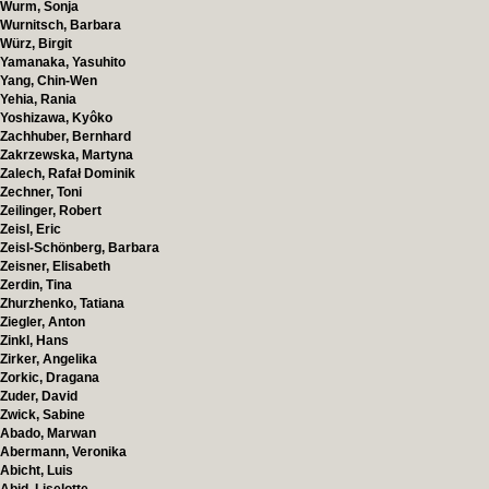
Wurm, Sonja
Wurnitsch, Barbara
Würz, Birgit
Yamanaka, Yasuhito
Yang, Chin-Wen
Yehia, Rania
Yoshizawa, Kyôko
Zachhuber, Bernhard
Zakrzewska, Martyna
Zalech, Rafał Dominik
Zechner, Toni
Zeilinger, Robert
Zeisl, Eric
Zeisl-Schönberg, Barbara
Zeisner, Elisabeth
Zerdin, Tina
Zhurzhenko, Tatiana
Ziegler, Anton
Zinkl, Hans
Zirker, Angelika
Zorkic, Dragana
Zuder, David
Zwick, Sabine
Abado, Marwan
Abermann, Veronika
Abicht, Luis