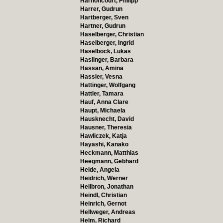
Harnoncourt, Philipp
Harrer, Gudrun
Hartberger, Sven
Hartner, Gudrun
Haselberger, Christian
Haselberger, Ingrid
Haselböck, Lukas
Haslinger, Barbara
Hassan, Amina
Hassler, Vesna
Hattinger, Wolfgang
Hattler, Tamara
Hauf, Anna Clare
Haupt, Michaela
Hausknecht, David
Hausner, Theresia
Hawliczek, Katja
Hayashi, Kanako
Heckmann, Matthias
Heegmann, Gebhard
Heide, Angela
Heidrich, Werner
Heilbron, Jonathan
Heindl, Christian
Heinrich, Gernot
Hellweger, Andreas
Helm, Richard