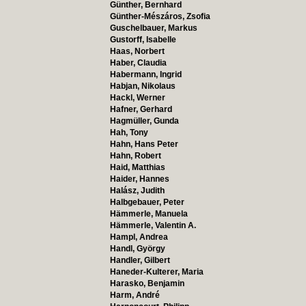
Günther, Bernhard
Günther-Mészáros, Zsofia
Guschelbauer, Markus
Gustorff, Isabelle
Haas, Norbert
Haber, Claudia
Habermann, Ingrid
Habjan, Nikolaus
Hackl, Werner
Hafner, Gerhard
Hagmüller, Gunda
Hah, Tony
Hahn, Hans Peter
Hahn, Robert
Haid, Matthias
Haider, Hannes
Halász, Judith
Halbgebauer, Peter
Hämmerle, Manuela
Hämmerle, Valentin A.
Hampl, Andrea
Handl, György
Handler, Gilbert
Haneder-Kulterer, Maria
Harasko, Benjamin
Harm, André