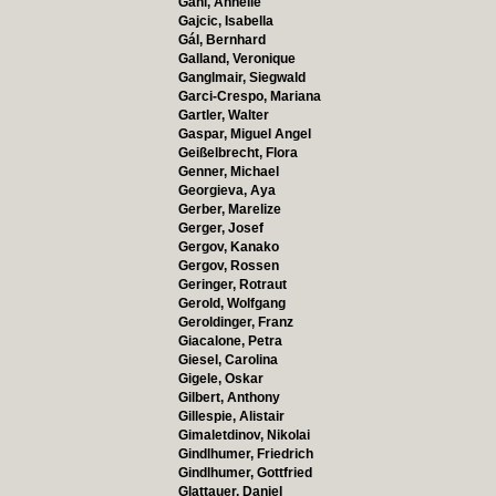
Gahl, Annelie
Gajcic, Isabella
Gál, Bernhard
Galland, Veronique
Ganglmair, Siegwald
Garci-Crespo, Mariana
Gartler, Walter
Gaspar, Miguel Angel
Geißelbrecht, Flora
Genner, Michael
Georgieva, Aya
Gerber, Marelize
Gerger, Josef
Gergov, Kanako
Gergov, Rossen
Geringer, Rotraut
Gerold, Wolfgang
Geroldinger, Franz
Giacalone, Petra
Giesel, Carolina
Gigele, Oskar
Gilbert, Anthony
Gillespie, Alistair
Gimaletdinov, Nikolai
Gindlhumer, Friedrich
Gindlhumer, Gottfried
Glattauer, Daniel