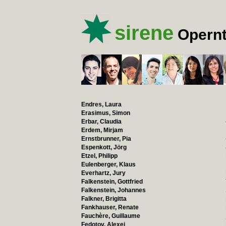
sirene
Opernt
Endres, Laura
Erasimus, Simon
Erbar, Claudia
Erdem, Mirjam
Ernstbrunner, Pia
Espenkott, Jörg
Etzel, Philipp
Eulenberger, Klaus
Everhartz, Jury
Falkenstein, Gottfried
Falkenstein, Johannes
Falkner, Brigitta
Fankhauser, Renate
Fauchère, Guillaume
Fedotov, Alexej