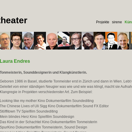
heater
Projekte
sirene
Küns
Laura Endres
Tonmeisterin, Sounddesignerin und Klangkünstlerin.
Geboren 1986 in Basel, studierte Tonmeister erst in Zürich und dann in Wien. Lebt 
Geleitet von einer ständigen Neugier was wie und wie was klingt, macht sie Aufna
Klangregie in Projekten verschiedenster Art. Zum Beispiel:
Looking like my mother Kino Dokumentarfilm Soundediting
The Chinese Lives of Uli Sigg Kino Dokumentarfilm Sound FX Editor
Stöffitown TV Spielfilm Soundediting
Mein blindes Herz Kino Spielfilm Sounddesign
Das Kind in der Schachtel Kino Dokumentarfilm Tonmeisterin
SpurKino Dokumentarfilm Tonmeisterin, Sound Design