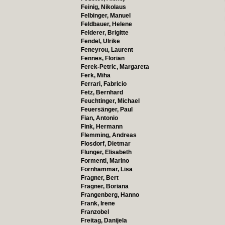
Feinig, Nikolaus
Felbinger, Manuel
Feldbauer, Helene
Felderer, Brigitte
Fendel, Ulrike
Feneyrou, Laurent
Fennes, Florian
Ferek-Petric, Margareta
Ferk, Miha
Ferrari, Fabricio
Fetz, Bernhard
Feuchtinger, Michael
Feuersänger, Paul
Fian, Antonio
Fink, Hermann
Flemming, Andreas
Flosdorf, Dietmar
Flunger, Elisabeth
Formenti, Marino
Fornhammar, Lisa
Fragner, Bert
Fragner, Boriana
Frangenberg, Hanno
Frank, Irene
Franzobel
Freitag, Danijela