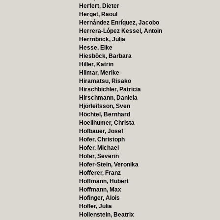
Herfert, Dieter
Herget, Raoul
Hernández Enríquez, Jacobo
Herrera-López Kessel, Antoin
Herrnböck, Julia
Hesse, Elke
Hiesböck, Barbara
Hiller, Katrin
Hilmar, Merike
Hiramatsu, Risako
Hirschbichler, Patricia
Hirschmann, Daniela
Hjörleifsson, Sven
Höchtel, Bernhard
Hoellhumer, Christa
Hofbauer, Josef
Hofer, Christoph
Hofer, Michael
Höfer, Severin
Hofer-Stein, Veronika
Hofferer, Franz
Hoffmann, Hubert
Hoffmann, Max
Hofinger, Alois
Höfler, Julia
Hollenstein, Beatrix