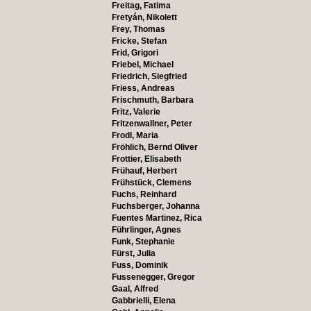
Freitag, Fatima
Fretyán, Nikolett
Frey, Thomas
Fricke, Stefan
Frid, Grigori
Friebel, Michael
Friedrich, Siegfried
Friess, Andreas
Frischmuth, Barbara
Fritz, Valerie
Fritzenwallner, Peter
Frodl, Maria
Fröhlich, Bernd Oliver
Frottier, Elisabeth
Frühauf, Herbert
Frühstück, Clemens
Fuchs, Reinhard
Fuchsberger, Johanna
Fuentes Martinez, Rica
Führlinger, Agnes
Funk, Stephanie
Fürst, Julia
Fuss, Dominik
Fussenegger, Gregor
Gaal, Alfred
Gabbrielli, Elena