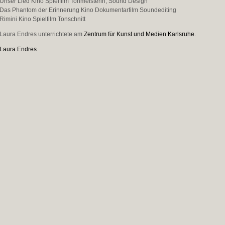
Unser Lied Kino Spielfilm Tonmeisterin, Sound Design
Das Phantom der Erinnerung Kino Dokumentarfilm Soundediting
Rimini Kino Spielfilm Tonschnitt
Laura Endres unterrichtete am
Zentrum für Kunst und Medien Karlsruhe
.
Laura Endres