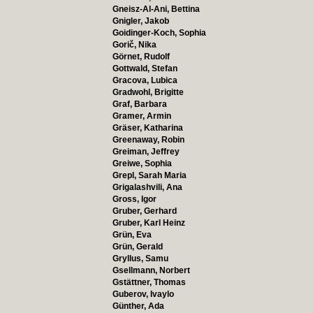
Gneisz-Al-Ani, Bettina
Gnigler, Jakob
Goidinger-Koch, Sophia
Gorič, Nika
Görnet, Rudolf
Gottwald, Stefan
Gracova, Lubica
Gradwohl, Brigitte
Graf, Barbara
Gramer, Armin
Gräser, Katharina
Greenaway, Robin
Greiman, Jeffrey
Greiwe, Sophia
Grepl, Sarah Maria
Grigalashvili, Ana
Gross, Igor
Gruber, Gerhard
Gruber, Karl Heinz
Grün, Eva
Grün, Gerald
Gryllus, Samu
Gsellmann, Norbert
Gstättner, Thomas
Guberov, Ivaylo
Günther, Ada