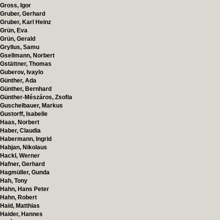
Gross, Igor
Gruber, Gerhard
Gruber, Karl Heinz
Grün, Eva
Grün, Gerald
Gryllus, Samu
Gsellmann, Norbert
Gstättner, Thomas
Guberov, Ivaylo
Günther, Ada
Günther, Bernhard
Günther-Mészáros, Zsofia
Guschelbauer, Markus
Gustorff, Isabelle
Haas, Norbert
Haber, Claudia
Habermann, Ingrid
Habjan, Nikolaus
Hackl, Werner
Hafner, Gerhard
Hagmüller, Gunda
Hah, Tony
Hahn, Hans Peter
Hahn, Robert
Haid, Matthias
Haider, Hannes