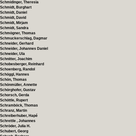
Schmidinger, Theresia
Schmidt, Burghart
Schmidt, Daniel
Schmidt, David
Schmidt, Mirjam
Schmidt, Sandra
Schmögner, Thomas
Schmuckerschlag, Dagmar
Schneider, Gerhard
Schneider, Johannes Daniel
Schneider, Ula
Schnitter, Joachim
Schobesberger, Reinhard
Schoenberg, Randol
Schöggl, Hannes
Schön, Thomas
Schönmüller, Annette
Schörghofer, Gustav
Schorsch, Gerda
Schöttle, Rupert
Schramböck, Thomas
Schranz, Martin
Schreiberhuber, Hapé
Schrettle , Johannes
Schröder, Julia H.
Schubert, Georg