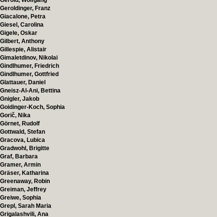
Gerold, Wolfgang
Geroldinger, Franz
Giacalone, Petra
Giesel, Carolina
Gigele, Oskar
Gilbert, Anthony
Gillespie, Alistair
Gimaletdinov, Nikolai
Gindlhumer, Friedrich
Gindlhumer, Gottfried
Glattauer, Daniel
Gneisz-Al-Ani, Bettina
Gnigler, Jakob
Goidinger-Koch, Sophia
Gorič, Nika
Görnet, Rudolf
Gottwald, Stefan
Gracova, Lubica
Gradwohl, Brigitte
Graf, Barbara
Gramer, Armin
Gräser, Katharina
Greenaway, Robin
Greiman, Jeffrey
Greiwe, Sophia
Grepl, Sarah Maria
Grigalashvili, Ana