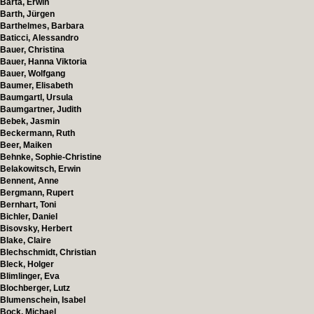
Barta, Erwin
Barth, Jürgen
Barthelmes, Barbara
Baticci, Alessandro
Bauer, Christina
Bauer, Hanna Viktoria
Bauer, Wolfgang
Baumer, Elisabeth
Baumgartl, Ursula
Baumgartner, Judith
Bebek, Jasmin
Beckermann, Ruth
Beer, Maiken
Behnke, Sophie-Christine
Belakowitsch, Erwin
Bennent, Anne
Bergmann, Rupert
Bernhart, Toni
Bichler, Daniel
Bisovsky, Herbert
Blake, Claire
Blechschmidt, Christian
Bleck, Holger
Blimlinger, Eva
Blochberger, Lutz
Blumenschein, Isabel
Bock, Michael