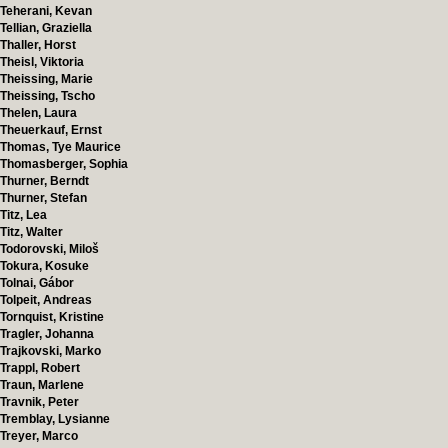
Teherani, Kevan
Tellian, Graziella
Thaller, Horst
Theisl, Viktoria
Theissing, Marie
Theissing, Tscho
Thelen, Laura
Theuerkauf, Ernst
Thomas, Tye Maurice
Thomasberger, Sophia
Thurner, Berndt
Thurner, Stefan
Titz, Lea
Titz, Walter
Todorovski, Miloš
Tokura, Kosuke
Tolnai, Gábor
Tolpeit, Andreas
Tornquist, Kristine
Tragler, Johanna
Trajkovski, Marko
Trappl, Robert
Traun, Marlene
Travnik, Peter
Tremblay, Lysianne
Treyer, Marco