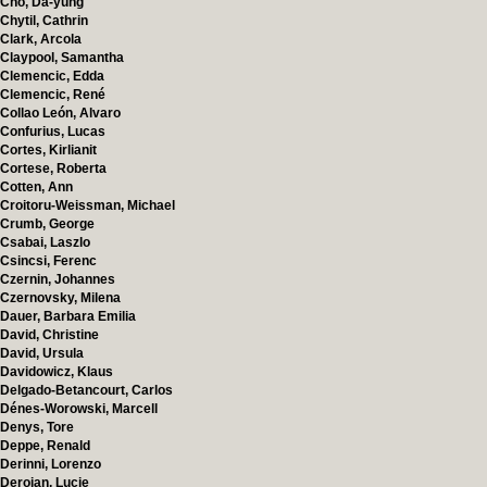
Cho, Da-yung
Chytil, Cathrin
Clark, Arcola
Claypool, Samantha
Clemencic, Edda
Clemencic, René
Collao León, Alvaro
Confurius, Lucas
Cortes, Kirlianit
Cortese, Roberta
Cotten, Ann
Croitoru-Weissman, Michael
Crumb, George
Csabai, Laszlo
Csincsi, Ferenc
Czernin, Johannes
Czernovsky, Milena
Dauer, Barbara Emilia
David, Christine
David, Ursula
Davidowicz, Klaus
Delgado-Betancourt, Carlos
Dénes-Worowski, Marcell
Denys, Tore
Deppe, Renald
Derinni, Lorenzo
Deroian, Lucie