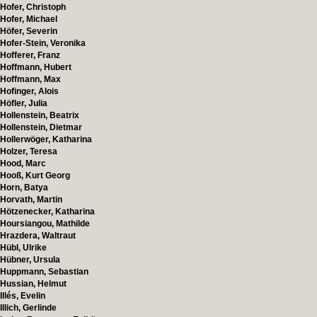
Hofer, Christoph
Hofer, Michael
Höfer, Severin
Hofer-Stein, Veronika
Hofferer, Franz
Hoffmann, Hubert
Hoffmann, Max
Hofinger, Alois
Höfler, Julia
Hollenstein, Beatrix
Hollenstein, Dietmar
Hollerwöger, Katharina
Holzer, Teresa
Hood, Marc
Hooß, Kurt Georg
Horn, Batya
Horvath, Martin
Hötzenecker, Katharina
Hoursiangou, Mathilde
Hrazdera, Waltraut
Hübl, Ulrike
Hübner, Ursula
Huppmann, Sebastian
Hussian, Helmut
Illés, Evelin
Illich, Gerlinde