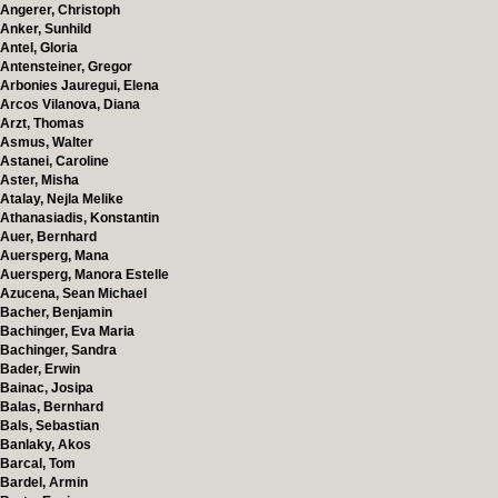
Angerer, Christoph
Anker, Sunhild
Antel, Gloria
Antensteiner, Gregor
Arbonies Jauregui, Elena
Arcos Vilanova, Diana
Arzt, Thomas
Asmus, Walter
Astanei, Caroline
Aster, Misha
Atalay, Nejla Melike
Athanasiadis, Konstantin
Auer, Bernhard
Auersperg, Mana
Auersperg, Manora Estelle
Azucena, Sean Michael
Bacher, Benjamin
Bachinger, Eva Maria
Bachinger, Sandra
Bader, Erwin
Bainac, Josipa
Balas, Bernhard
Bals, Sebastian
Banlaky, Akos
Barcal, Tom
Bardel, Armin