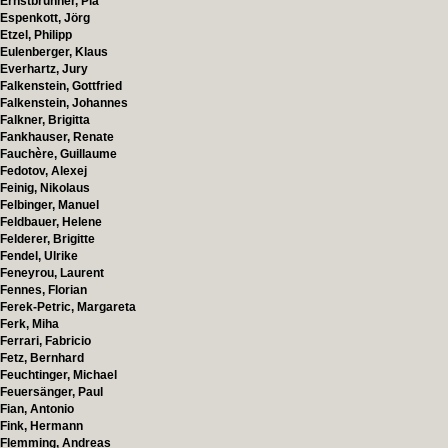
Ernstbrunner, Pia
Espenkott, Jörg
Etzel, Philipp
Eulenberger, Klaus
Everhartz, Jury
Falkenstein, Gottfried
Falkenstein, Johannes
Falkner, Brigitta
Fankhauser, Renate
Fauchère, Guillaume
Fedotov, Alexej
Feinig, Nikolaus
Felbinger, Manuel
Feldbauer, Helene
Felderer, Brigitte
Fendel, Ulrike
Feneyrou, Laurent
Fennes, Florian
Ferek-Petric, Margareta
Ferk, Miha
Ferrari, Fabricio
Fetz, Bernhard
Feuchtinger, Michael
Feuersänger, Paul
Fian, Antonio
Fink, Hermann
Flemming, Andreas