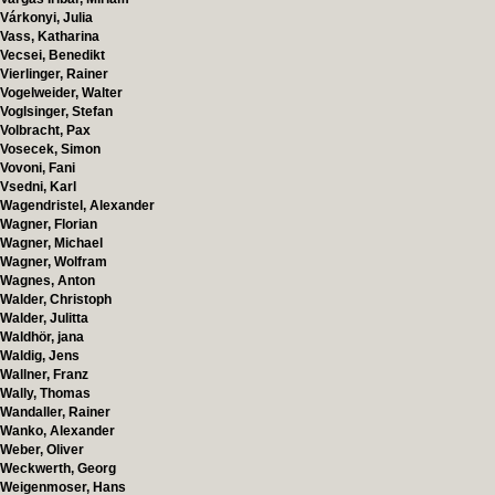
Várkonyi, Julia
Vass, Katharina
Vecsei, Benedikt
Vierlinger, Rainer
Vogelweider, Walter
Voglsinger, Stefan
Volbracht, Pax
Vosecek, Simon
Vovoni, Fani
Vsedni, Karl
Wagendristel, Alexander
Wagner, Florian
Wagner, Michael
Wagner, Wolfram
Wagnes, Anton
Walder, Christoph
Walder, Julitta
Waldhör, jana
Waldig, Jens
Wallner, Franz
Wally, Thomas
Wandaller, Rainer
Wanko, Alexander
Weber, Oliver
Weckwerth, Georg
Weigenmoser, Hans