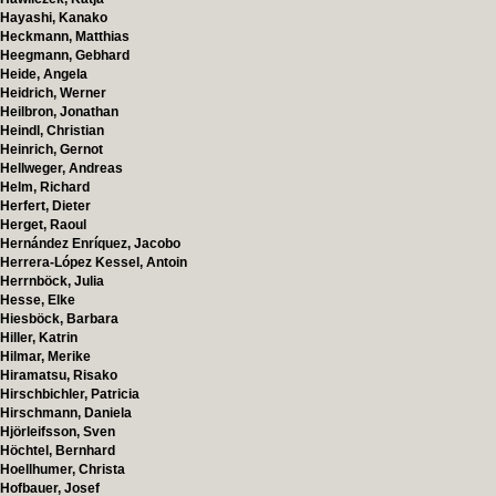
Hayashi, Kanako
Heckmann, Matthias
Heegmann, Gebhard
Heide, Angela
Heidrich, Werner
Heilbron, Jonathan
Heindl, Christian
Heinrich, Gernot
Hellweger, Andreas
Helm, Richard
Herfert, Dieter
Herget, Raoul
Hernández Enríquez, Jacobo
Herrera-López Kessel, Antoin
Herrnböck, Julia
Hesse, Elke
Hiesböck, Barbara
Hiller, Katrin
Hilmar, Merike
Hiramatsu, Risako
Hirschbichler, Patricia
Hirschmann, Daniela
Hjörleifsson, Sven
Höchtel, Bernhard
Hoellhumer, Christa
Hofbauer, Josef