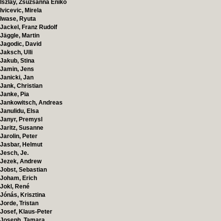
Iszlay, Zsuzsanna Enikö
Ivicevic, Mirela
Iwase, Ryuta
Jackel, Franz Rudolf
Jäggle, Martin
Jagodic, David
Jaksch, Ulli
Jakub, Stina
Jamin, Jens
Janicki, Jan
Jank, Christian
Janke, Pia
Jankowitsch, Andreas
Janulidu, Elsa
Janyr, Premysl
Jaritz, Susanne
Jarolin, Peter
Jasbar, Helmut
Jesch, Je.
Jezek, Andrew
Jobst, Sebastian
Joham, Erich
Jokl, René
Jónás, Krisztina
Jorde, Tristan
Josef, Klaus-Peter
Joseph, Tamara