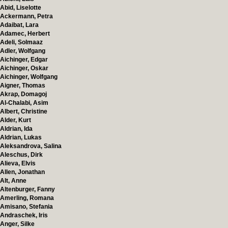
Abid, Liselotte
Ackermann, Petra
Adaibat, Lara
Adamec, Herbert
Adeli, Solmaaz
Adler, Wolfgang
Aichinger, Edgar
Aichinger, Oskar
Aichinger, Wolfgang
Aigner, Thomas
Akrap, Domagoj
Al-Chalabi, Asim
Albert, Christine
Alder, Kurt
Aldrian, Ida
Aldrian, Lukas
Aleksandrova, Salina
Aleschus, Dirk
Alieva, Elvis
Allen, Jonathan
Alt, Anne
Altenburger, Fanny
Amerling, Romana
Amisano, Stefania
Andraschek, Iris
Anger, Silke