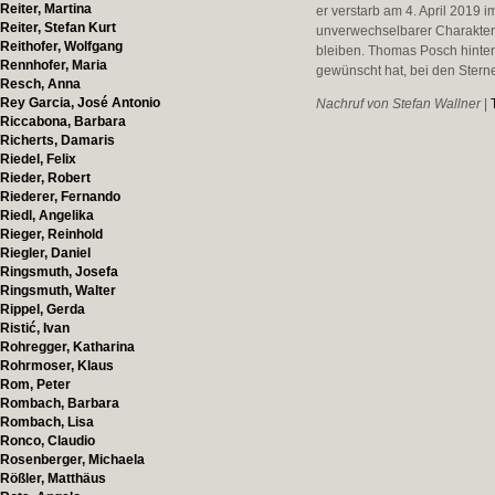
Reiter, Martina
er verstarb am 4. April 2019 
Reiter, Stefan Kurt
unverwechselbarer Charakter 
Reithofer, Wolfgang
bleiben. Thomas Posch hinter
Rennhofer, Maria
gewünscht hat, bei den Sternen
Resch, Anna
Rey Garcia, José Antonio
Nachruf von Stefan Wallner
|
Riccabona, Barbara
Richerts, Damaris
Riedel, Felix
Rieder, Robert
Riederer, Fernando
Riedl, Angelika
Rieger, Reinhold
Riegler, Daniel
Ringsmuth, Josefa
Ringsmuth, Walter
Rippel, Gerda
Ristić, Ivan
Rohregger, Katharina
Rohrmoser, Klaus
Rom, Peter
Rombach, Barbara
Rombach, Lisa
Ronco, Claudio
Rosenberger, Michaela
Rößler, Matthäus