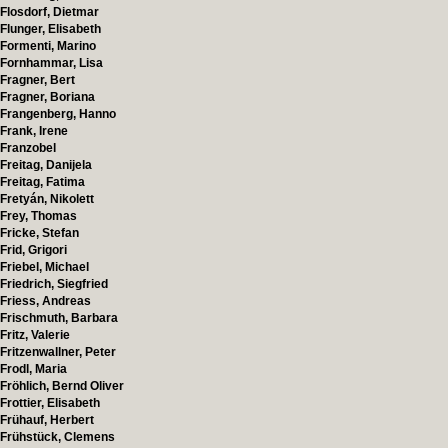
Flosdorf, Dietmar
Flunger, Elisabeth
Formenti, Marino
Fornhammar, Lisa
Fragner, Bert
Fragner, Boriana
Frangenberg, Hanno
Frank, Irene
Franzobel
Freitag, Danijela
Freitag, Fatima
Fretyán, Nikolett
Frey, Thomas
Fricke, Stefan
Frid, Grigori
Friebel, Michael
Friedrich, Siegfried
Friess, Andreas
Frischmuth, Barbara
Fritz, Valerie
Fritzenwallner, Peter
Frodl, Maria
Fröhlich, Bernd Oliver
Frottier, Elisabeth
Frühauf, Herbert
Frühstück, Clemens