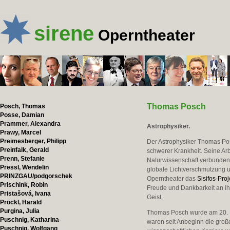
sirene
Operntheater
Thomas Posch
Posch, Thomas
Posse, Damian
Prammer, Alexandra
Astrophysiker.
Prawy, Marcel
Preimesberger, Philipp
Der Astrophysiker Thomas Pos
Preinfalk, Gerald
schwerer Krankheit. Seine Ar
Prenn, Stefanie
Naturwissenschaft verbundene
Pressl, Wendelin
globale Lichtverschmutzung u
PRINZGAU/podgorschek
Operntheater das
Sisifos-Proj
Prischink, Robin
Freude und Dankbarkeit an i
Pristašová, Ivana
Geist.
Pröckl, Harald
Purgina, Julia
Thomas Posch wurde am 20. F
Puschnig, Katharina
waren seit Anbeginn die große
Puschnig, Wolfgang