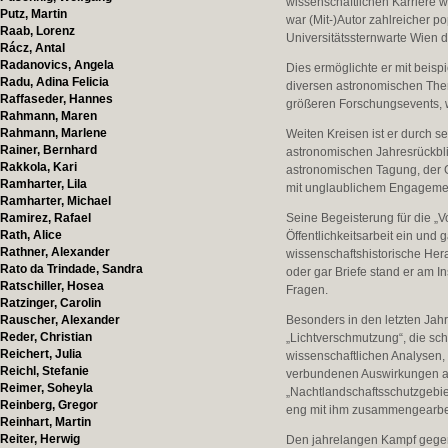
wissenschaftlichen Karriere wu
Putz, Martin
war (Mit-)Autor zahlreicher 
Raab, Lorenz
Universitätssternwarte Wien d
Rácz, Antal
Radanovics, Angela
Dies ermöglichte er mit beis
Radu, Adina Felicia
diversen astronomischen Thema
Raffaseder, Hannes
größeren Forschungsevents, w
Rahmann, Maren
Rahmann, Marlene
Weiten Kreisen ist er durch 
Rainer, Bernhard
astronomischen Jahresrückbli
Rakkola, Kari
astronomischen Tagung, der G
Ramharter, Lila
mit unglaublichem Engagemen
Ramharter, Michael
Ramirez, Rafael
Seine Begeisterung für die „V
Rath, Alice
Öffentlichkeitsarbeit ein und
Rathner, Alexander
wissenschaftshistorische Hera
Rato da Trindade, Sandra
oder gar Briefe stand er am In
Ratschiller, Hosea
Fragen.
Ratzinger, Carolin
Rauscher, Alexander
Besonders in den letzten Jah
Reder, Christian
„Lichtverschmutzung“, die sc
Reichert, Julia
wissenschaftlichen Analysen, 
Reichl, Stefanie
verbundenen Auswirkungen auf
Reimer, Soheyla
„Nachtlandschaftsschutzgebiet
Reinberg, Gregor
eng mit ihm zusammengearbeit
Reinhart, Martin
Reiter, Herwig
Den jahrelangen Kampf gegen