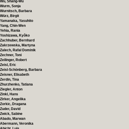
Wu, Shang-Wu
Wurm, Sonja
Wurnitsch, Barbara
Würz, Birgit
Yamanaka, Yasuhito
Yang, Chin-Wen
Yehia, Rania
Yoshizawa, Kyôko
Zachhuber, Bernhard
Zakrzewska, Martyna
Zalech, Rafał Dominik
Zechner, Toni
Zeilinger, Robert
Zeisl, Eric
Zeisl-Schönberg, Barbara
Zeisner, Elisabeth
Zerdin, Tina
Zhurzhenko, Tatiana
Ziegler, Anton
Zinkl, Hans
Zirker, Angelika
Zorkic, Dragana
Zuder, David
Zwick, Sabine
Abado, Marwan
Abermann, Veronika
Abicht, Luis