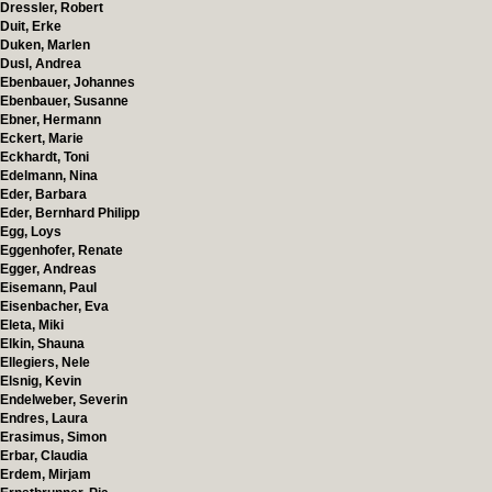
Dressler, Robert
Duit, Erke
Duken, Marlen
Dusl, Andrea
Ebenbauer, Johannes
Ebenbauer, Susanne
Ebner, Hermann
Eckert, Marie
Eckhardt, Toni
Edelmann, Nina
Eder, Barbara
Eder, Bernhard Philipp
Egg, Loys
Eggenhofer, Renate
Egger, Andreas
Eisemann, Paul
Eisenbacher, Eva
Eleta, Miki
Elkin, Shauna
Ellegiers, Nele
Elsnig, Kevin
Endelweber, Severin
Endres, Laura
Erasimus, Simon
Erbar, Claudia
Erdem, Mirjam