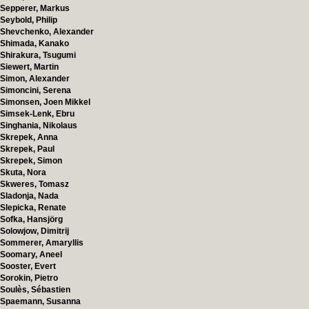
Sepperer, Markus
Seybold, Philip
Shevchenko, Alexander
Shimada, Kanako
Shirakura, Tsugumi
Siewert, Martin
Simon, Alexander
Simoncini, Serena
Simonsen, Joen Mikkel
Simsek-Lenk, Ebru
Singhania, Nikolaus
Skrepek, Anna
Skrepek, Paul
Skrepek, Simon
Skuta, Nora
Skweres, Tomasz
Sladonja, Nada
Slepicka, Renate
Sofka, Hansjörg
Solowjow, Dimitrij
Sommerer, Amaryllis
Soomary, Aneel
Sooster, Evert
Sorokin, Pietro
Soulès, Sébastien
Spaemann, Susanna