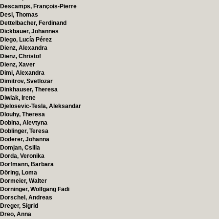
Descamps, François-Pierre
Desi, Thomas
Dettelbacher, Ferdinand
Dickbauer, Johannes
Diego, Lucía Pérez
Dienz, Alexandra
Dienz, Christof
Dienz, Xaver
Dimi, Alexandra
Dimitrov, Svetlozar
Dinkhauser, Theresa
Diwiak, Irene
Djelosevic-Tesla, Aleksandar
Dlouhy, Theresa
Dobina, Alevtyna
Doblinger, Teresa
Doderer, Johanna
Domjan, Csilla
Dorda, Veronika
Dorfmann, Barbara
Döring, Loma
Dormeier, Walter
Dorninger, Wolfgang Fadi
Dorschel, Andreas
Dreger, Sigrid
Dreo, Anna