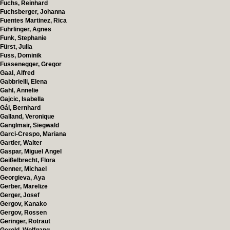
Fuchs, Reinhard
Fuchsberger, Johanna
Fuentes Martinez, Rica
Führlinger, Agnes
Funk, Stephanie
Fürst, Julia
Fuss, Dominik
Fussenegger, Gregor
Gaal, Alfred
Gabbrielli, Elena
Gahl, Annelie
Gajcic, Isabella
Gál, Bernhard
Galland, Veronique
Ganglmair, Siegwald
Garci-Crespo, Mariana
Gartler, Walter
Gaspar, Miguel Angel
Geißelbrecht, Flora
Genner, Michael
Georgieva, Aya
Gerber, Marelize
Gerger, Josef
Gergov, Kanako
Gergov, Rossen
Geringer, Rotraut