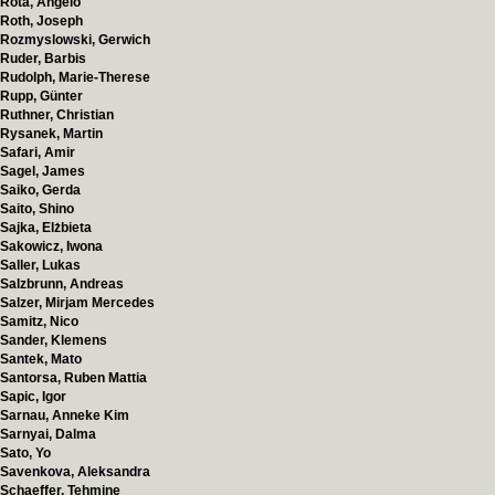
Rota, Angelo
Roth, Joseph
Rozmyslowski, Gerwich
Ruder, Barbis
Rudolph, Marie-Therese
Rupp, Günter
Ruthner, Christian
Rysanek, Martin
Safari, Amir
Sagel, James
Saiko, Gerda
Saito, Shino
Sajka, Elżbieta
Sakowicz, Iwona
Saller, Lukas
Salzbrunn, Andreas
Salzer, Mirjam Mercedes
Samitz, Nico
Sander, Klemens
Santek, Mato
Santorsa, Ruben Mattia
Sapic, Igor
Sarnau, Anneke Kim
Sarnyai, Dalma
Sato, Yo
Savenkova, Aleksandra
Schaeffer, Tehmine