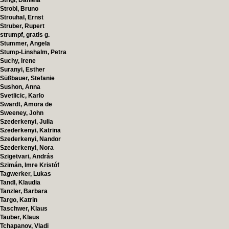
Strigl, Daniela
Strobl, Bruno
Strouhal, Ernst
Struber, Rupert
strumpf, gratis g.
Stummer, Angela
Stump-Linshalm, Petra
Suchy, Irene
Suranyi, Esther
Süßbauer, Stefanie
Sushon, Anna
Svetlicic, Karlo
Swardt, Amora de
Sweeney, John
Szederkenyi, Julia
Szederkenyi, Katrina
Szederkenyi, Nandor
Szederkenyi, Nora
Szigetvari, András
Szimán, Imre Kristóf
Tagwerker, Lukas
Tandl, Klaudia
Tanzler, Barbara
Targo, Katrin
Taschwer, Klaus
Tauber, Klaus
Tchapanov, Vladi