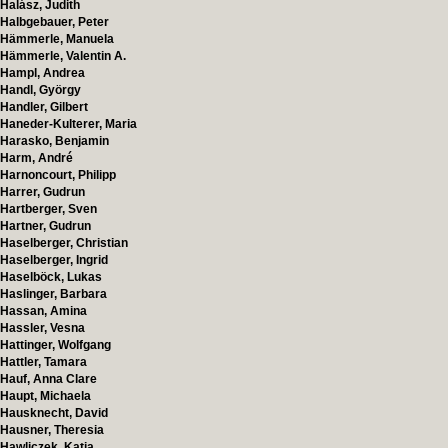
Halász, Judith
Halbgebauer, Peter
Hämmerle, Manuela
Hämmerle, Valentin A.
Hampl, Andrea
Handl, György
Handler, Gilbert
Haneder-Kulterer, Maria
Harasko, Benjamin
Harm, André
Harnoncourt, Philipp
Harrer, Gudrun
Hartberger, Sven
Hartner, Gudrun
Haselberger, Christian
Haselberger, Ingrid
Haselböck, Lukas
Haslinger, Barbara
Hassan, Amina
Hassler, Vesna
Hattinger, Wolfgang
Hattler, Tamara
Hauf, Anna Clare
Haupt, Michaela
Hausknecht, David
Hausner, Theresia
Hawliczek, Katja