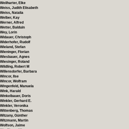
Weilharter, Elke
Weiss, Judith Elisabeth
Weiss, Natalia
Welber, Kay
Werner, Alfred
Wetter, Balduin
Wey, Lorin
Widauer, Christoph
Widerhofer, Rudolf
Wieland, Stefan
Wieninger, Florian
Wiesbauer, Agnes
Wiesinger, Roland
Wildling, Robert M
Willensdorfer, Barbara
Wincor, Ilse
Wincor, Wolfram
Wingenfeld, Manuela
Wink, Harald
Winkelbauer, Doris
Winkler, Gerhard E.
Winkler, Veronika
Wittenberg, Thomas
Witzany, Günther
Witzmann, Martin
Wolfson, Jaime