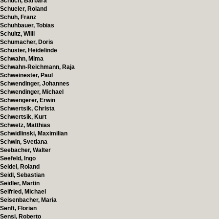
Schuch, Barbara
Schueler, Roland
Schuh, Franz
Schuhbauer, Tobias
Schultz, Willi
Schumacher, Doris
Schuster, Heidelinde
Schwahn, Mima
Schwahn-Reichmann, Raja
Schweinester, Paul
Schwendinger, Johannes
Schwendinger, Michael
Schwengerer, Erwin
Schwertsik, Christa
Schwertsik, Kurt
Schwetz, Matthias
Schwidlinski, Maximilian
Schwin, Svetlana
Seebacher, Walter
Seefeld, Ingo
Seidel, Roland
Seidl, Sebastian
Seidler, Martin
Seifried, Michael
Seisenbacher, Maria
Senft, Florian
Sensi, Roberto