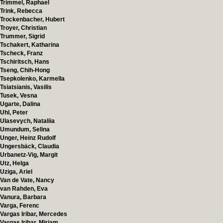
Trimmel, Raphael
Trink, Rebecca
Trockenbacher, Hubert
Troyer, Christian
Trummer, Sigrid
Tschakert, Katharina
Tscheck, Franz
Tschiritsch, Hans
Tseng, Chih-Hong
Tsepkolenko, Karmella
Tsiatsianis, Vasilis
Tusek, Vesna
Ugarte, Dalina
Uhl, Peter
Ulasevych, Nataliia
Umundum, Selina
Unger, Heinz Rudolf
Ungersbäck, Claudia
Urbanetz-Vig, Margit
Utz, Helga
Uziga, Ariel
Van de Vate, Nancy
van Rahden, Eva
Vanura, Barbara
Varga, Ferenc
Vargas Iribar, Mercedes
Vargas Iribar, Miriam