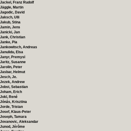
Jackel, Franz Rudolf
Jäggle, Martin
Jagodic, David
Jaksch, Ulli
Jakub, Stina
Jamin, Jens
Janicki, Jan
Jank, Christian
Janke, Pia
Jankowitsch, Andreas
Janulidu, Elsa
Janyr, Premysl
Jaritz, Susanne
Jarolin, Peter
Jasbar, Helmut
Jesch, Je.
Jezek, Andrew
Jobst, Sebastian
Joham, Erich
Jokl, René
Jónás, Krisztina
Jorde, Tristan
Josef, Klaus-Peter
Joseph, Tamara
Jovanovic, Aleksandar
Junod, Jérôme