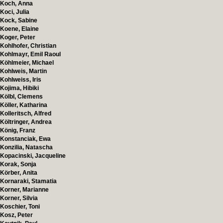
Koch, Anna
Koci, Julia
Kock, Sabine
Koene, Elaine
Koger, Peter
Kohlhofer, Christian
Kohlmayr, Emil Raoul
Köhlmeier, Michael
Kohlweis, Martin
Kohlweiss, Iris
Kojima, Hibiki
Kölbl, Clemens
Köller, Katharina
Kolleritsch, Alfred
Költringer, Andrea
König, Franz
Konstanciak, Ewa
Konzilia, Natascha
Kopacinski, Jacqueline
Korak, Sonja
Körber, Anita
Kornaraki, Stamatia
Korner, Marianne
Korner, Silvia
Koschier, Toni
Kosz, Peter