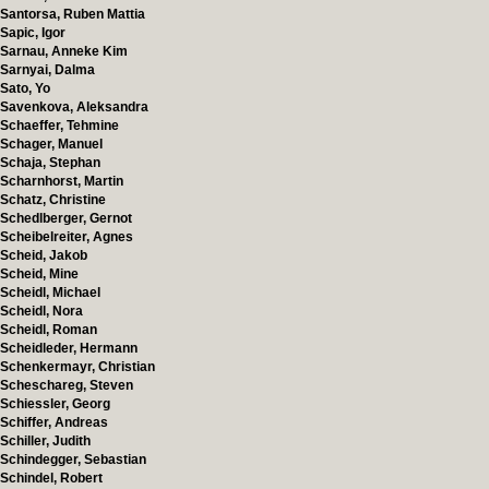
Santorsa, Ruben Mattia
Sapic, Igor
Sarnau, Anneke Kim
Sarnyai, Dalma
Sato, Yo
Savenkova, Aleksandra
Schaeffer, Tehmine
Schager, Manuel
Schaja, Stephan
Scharnhorst, Martin
Schatz, Christine
Schedlberger, Gernot
Scheibelreiter, Agnes
Scheid, Jakob
Scheid, Mine
Scheidl, Michael
Scheidl, Nora
Scheidl, Roman
Scheidleder, Hermann
Schenkermayr, Christian
Scheschareg, Steven
Schiessler, Georg
Schiffer, Andreas
Schiller, Judith
Schindegger, Sebastian
Schindel, Robert