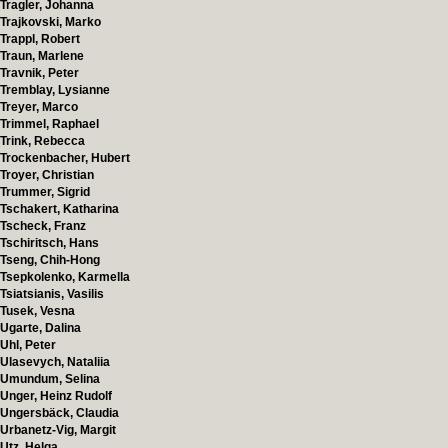
Tragler, Johanna
Trajkovski, Marko
Trappl, Robert
Traun, Marlene
Travnik, Peter
Tremblay, Lysianne
Treyer, Marco
Trimmel, Raphael
Trink, Rebecca
Trockenbacher, Hubert
Troyer, Christian
Trummer, Sigrid
Tschakert, Katharina
Tscheck, Franz
Tschiritsch, Hans
Tseng, Chih-Hong
Tsepkolenko, Karmella
Tsiatsianis, Vasilis
Tusek, Vesna
Ugarte, Dalina
Uhl, Peter
Ulasevych, Nataliia
Umundum, Selina
Unger, Heinz Rudolf
Ungersbäck, Claudia
Urbanetz-Vig, Margit
Utz, Helga