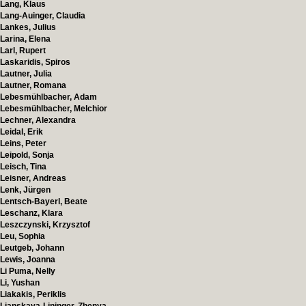
Lang, Klaus
Lang-Auinger, Claudia
Lankes, Julius
Larina, Elena
Larl, Rupert
Laskaridis, Spiros
Lautner, Julia
Lautner, Romana
Lebesmühlbacher, Adam
Lebesmühlbacher, Melchior
Lechner, Alexandra
Leidal, Erik
Leins, Peter
Leipold, Sonja
Leisch, Tina
Leisner, Andreas
Lenk, Jürgen
Lentsch-Bayerl, Beate
Leschanz, Klara
Leszczynski, Krzysztof
Leu, Sophia
Leutgeb, Johann
Lewis, Joanna
Li Puma, Nelly
Li, Yushan
Liakakis, Periklis