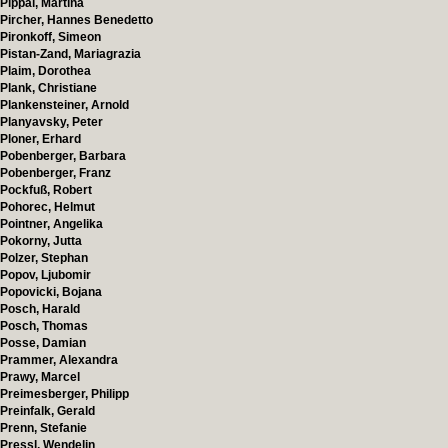
Pippal, Martina
Pircher, Hannes Benedetto
Pironkoff, Simeon
Pistan-Zand, Mariagrazia
Plaim, Dorothea
Plank, Christiane
Plankensteiner, Arnold
Planyavsky, Peter
Ploner, Erhard
Pobenberger, Barbara
Pobenberger, Franz
Pockfuß, Robert
Pohorec, Helmut
Pointner, Angelika
Pokorny, Jutta
Polzer, Stephan
Popov, Ljubomir
Popovicki, Bojana
Posch, Harald
Posch, Thomas
Posse, Damian
Prammer, Alexandra
Prawy, Marcel
Preimesberger, Philipp
Preinfalk, Gerald
Prenn, Stefanie
Pressl, Wendelin