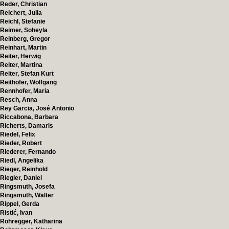
Reder, Christian
Reichert, Julia
Reichl, Stefanie
Reimer, Soheyla
Reinberg, Gregor
Reinhart, Martin
Reiter, Herwig
Reiter, Martina
Reiter, Stefan Kurt
Reithofer, Wolfgang
Rennhofer, Maria
Resch, Anna
Rey Garcia, José Antonio
Riccabona, Barbara
Richerts, Damaris
Riedel, Felix
Rieder, Robert
Riederer, Fernando
Riedl, Angelika
Rieger, Reinhold
Riegler, Daniel
Ringsmuth, Josefa
Ringsmuth, Walter
Rippel, Gerda
Ristić, Ivan
Rohregger, Katharina