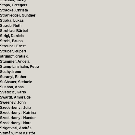
Stöcklin, Juerg
Stopa, Grzegorz
Stracke, Christa
Strahlegger, Günther
Straka, Lukas
Straub, Ruth
Strehlau, Bärbel
Strigl, Daniela
Strobl, Bruno
Strouhal, Ernst
Struber, Rupert
strumpf, gratis g.
Stummer, Angela
Stump-Linshalm, Petra
Suchy, Irene
Suranyi, Esther
Süßbauer, Stefanie
Sushon, Anna
Svetlicic, Karlo
Swardt, Amora de
Sweeney, John
Szederkenyi, Julia
Szederkenyi, Katrina
Szederkenyi, Nandor
Szederkenyi, Nora
Szigetvari, András
Szimán, Imre Kristóf