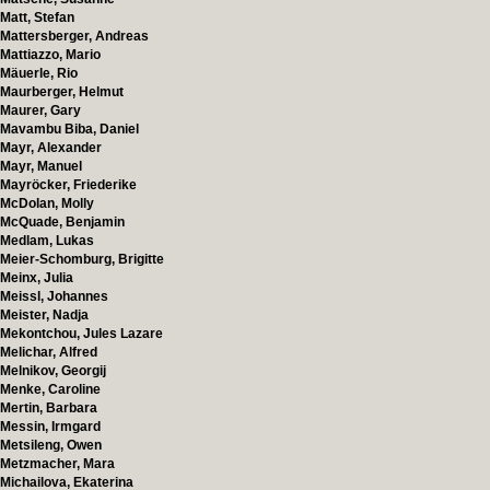
Matt, Stefan
Mattersberger, Andreas
Mattiazzo, Mario
Mäuerle, Rio
Maurberger, Helmut
Maurer, Gary
Mavambu Biba, Daniel
Mayr, Alexander
Mayr, Manuel
Mayröcker, Friederike
McDolan, Molly
McQuade, Benjamin
Medlam, Lukas
Meier-Schomburg, Brigitte
Meinx, Julia
Meissl, Johannes
Meister, Nadja
Mekontchou, Jules Lazare
Melichar, Alfred
Melnikov, Georgij
Menke, Caroline
Mertin, Barbara
Messin, Irmgard
Metsileng, Owen
Metzmacher, Mara
Michailova, Ekaterina