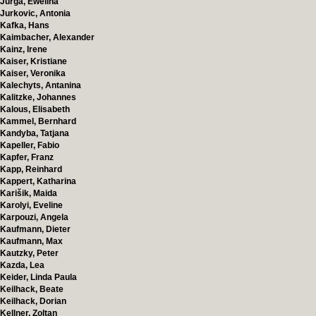
Jurga, Ewelina
Jurkovic, Antonia
Kafka, Hans
Kaimbacher, Alexander
Kainz, Irene
Kaiser, Kristiane
Kaiser, Veronika
Kalechyts, Antanina
Kalitzke, Johannes
Kalous, Elisabeth
Kammel, Bernhard
Kandyba, Tatjana
Kapeller, Fabio
Kapfer, Franz
Kapp, Reinhard
Kappert, Katharina
Karišik, Maida
Karolyi, Eveline
Karpouzi, Angela
Kaufmann, Dieter
Kaufmann, Max
Kautzky, Peter
Kazda, Lea
Keider, Linda Paula
Keilhack, Beate
Keilhack, Dorian
Kellner, Zoltan