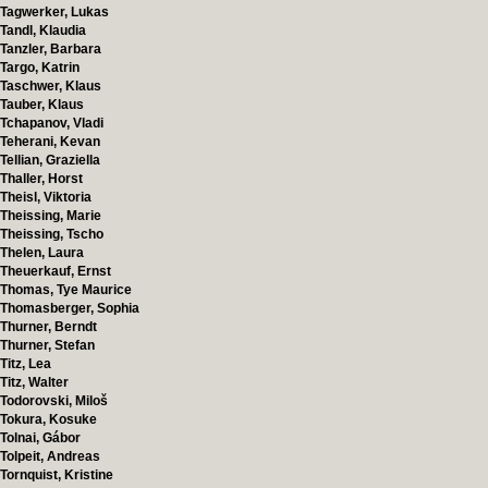
Tagwerker, Lukas
Tandl, Klaudia
Tanzler, Barbara
Targo, Katrin
Taschwer, Klaus
Tauber, Klaus
Tchapanov, Vladi
Teherani, Kevan
Tellian, Graziella
Thaller, Horst
Theisl, Viktoria
Theissing, Marie
Theissing, Tscho
Thelen, Laura
Theuerkauf, Ernst
Thomas, Tye Maurice
Thomasberger, Sophia
Thurner, Berndt
Thurner, Stefan
Titz, Lea
Titz, Walter
Todorovski, Miloš
Tokura, Kosuke
Tolnai, Gábor
Tolpeit, Andreas
Tornquist, Kristine