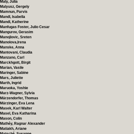
Maly, Julia
Malyusz, Gergely
Mamnun, Parvis
Mandl, Isabella
Mandl, Katherine
Manfugas Foster, Julio Cesar
Mangurov, Gerasim
Manojlovic, Sreten
Manolova,Irena
Manske, Anna
Mantovani, Claudia
Manzano, Carl
Marckhgott, Birgit
Marian, Vasile
Maringer, Sabine
Mars, Juliette
Marth, Ingrid
Maruoka, Yoshie
Marz-Wagner, Sylvia
Märzendorfer, Thomas
Märzinger, Eva Lena
Masek, Karl Walter
Masel, Eva Katharina
Mason, Colin
Mathéy, Ragnar Alexander
Matiakh, Ariane
Matsché, Susanne