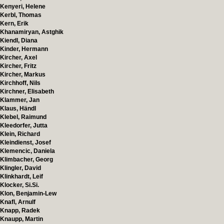
Kenyeri, Helene
Kerbl, Thomas
Kern, Erik
Khanamiryan, Astghik
Kiendl, Diana
Kinder, Hermann
Kircher, Axel
Kircher, Fritz
Kircher, Markus
Kirchhoff, Nils
Kirchner, Elisabeth
Klammer, Jan
Klaus, Händl
Klebel, Raimund
Kleedorfer, Jutta
Klein, Richard
Kleindienst, Josef
Klemencic, Daniela
Klimbacher, Georg
Klingler, David
Klinkhardt, Leif
Klocker, Si.Si.
Klon, Benjamin-Lew
Knafl, Arnulf
Knapp, Radek
Knaupp, Martin