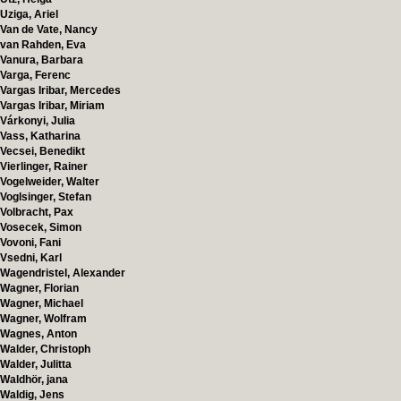
Uziga, Ariel
Van de Vate, Nancy
van Rahden, Eva
Vanura, Barbara
Varga, Ferenc
Vargas Iribar, Mercedes
Vargas Iribar, Miriam
Várkonyi, Julia
Vass, Katharina
Vecsei, Benedikt
Vierlinger, Rainer
Vogelweider, Walter
Voglsinger, Stefan
Volbracht, Pax
Vosecek, Simon
Vovoni, Fani
Vsedni, Karl
Wagendristel, Alexander
Wagner, Florian
Wagner, Michael
Wagner, Wolfram
Wagnes, Anton
Walder, Christoph
Walder, Julitta
Waldhör, jana
Waldig, Jens