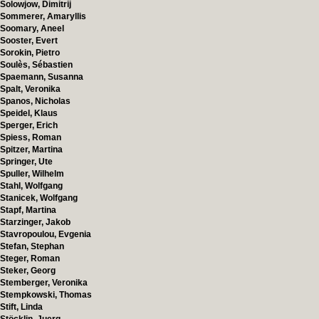
Solowjow, Dimitrij
Sommerer, Amaryllis
Soomary, Aneel
Sooster, Evert
Sorokin, Pietro
Soulès, Sébastien
Spaemann, Susanna
Spalt, Veronika
Spanos, Nicholas
Speidel, Klaus
Sperger, Erich
Spiess, Roman
Spitzer, Martina
Springer, Ute
Spuller, Wilhelm
Stahl, Wolfgang
Stanicek, Wolfgang
Stapf, Martina
Starzinger, Jakob
Stavropoulou, Evgenia
Stefan, Stephan
Steger, Roman
Steker, Georg
Stemberger, Veronika
Stempkowski, Thomas
Stift, Linda