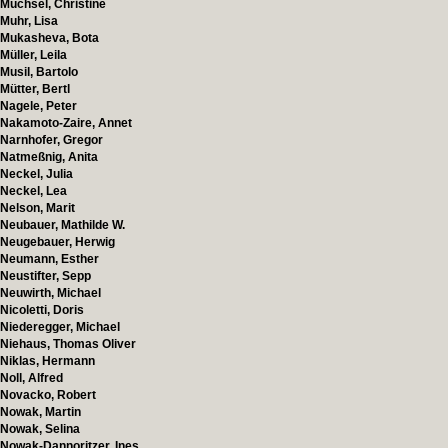
Muchsel, Christine
Muhr, Lisa
Mukasheva, Bota
Müller, Leila
Musil, Bartolo
Mütter, Bertl
Nagele, Peter
Nakamoto-Zaire, Annet
Narnhofer, Gregor
Natmeßnig, Anita
Neckel, Julia
Neckel, Lea
Nelson, Marit
Neubauer, Mathilde W.
Neugebauer, Herwig
Neumann, Esther
Neustifter, Sepp
Neuwirth, Michael
Nicoletti, Doris
Niederegger, Michael
Niehaus, Thomas Oliver
Niklas, Hermann
Noll, Alfred
Novacko, Robert
Nowak, Martin
Nowak, Selina
Nowak-Dannoritzer, Ines