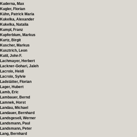
Kuderna, Max
Kugler, Florian
Kühn, Patrick Maria
Kukelka, Alexander
Kukelka, Natalia
Kumpl, Franz
Kupferblum, Markus
Kurtz, Birgit
Kuscher, Markus
Kusztrich, Leon
Kutil, John F.
Lachmayer, Herbert
Lackner-Gohari, Jaleh
Lacroix, Heidi
Lacroix, Sylvie
Ladstätter, Florian
Lager, Hubert
Lamb, Eric
Lambauer, Bernd
Lamnek, Horst
Landau, Michael
Landauer, Bernhard
Landsgesell, Werner
Landsmann, Paul
Landsmann, Peter
Lang, Bernhard