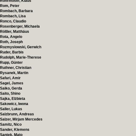
Rohrmoser, Klaus
Rom, Peter
Rombach, Barbara
Rombach, Lisa
Ronco, Claudio
Rosenberger, Michaela
Rößler, Matthäus
Rota, Angelo
Roth, Joseph
Rozmyslowski, Gerwich
Ruder, Barbis
Rudolph, Marie-Therese
Rupp, Günter
Ruthner, Christian
Rysanek, Martin
Safari, Amir
Sagel, James
Saiko, Gerda
Saito, Shino
Sajka, Elżbieta
Sakowicz, Iwona
Saller, Lukas
Salzbrunn, Andreas
Salzer, Mirjam Mercedes
Samitz, Nico
Sander, Klemens
Santek, Mato