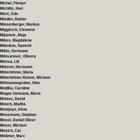
Michel, Florian
Michlits, Hari
Micic, Edo
Miedler, Rainer
Miesenberger, Markus
Miggitsch, Clemens
Mijatovic, Maja
Mikes, Magdalene
Milenkov, Apostol
Milite, Germano
Milovanovic, Olivera
Mireva, Lili
Mitterer, Hermann
Mitterlehner, Maria
Mitterlehner-Romm, Michael
Mittmannsgruber, Otto
Modiba, Caroline
Mogas Gensana, Maria
Moises, David
Mönch, Madita
Montjoye, Irène
Moosmann, Stephan
Moser, Daniel Oliver
Moser, Michael
Mosich, Cai
Mößmer, Marc