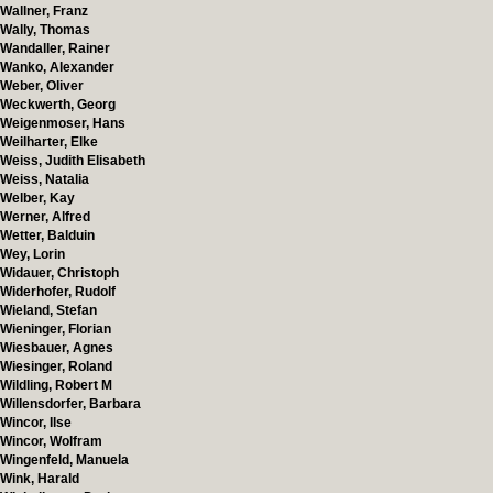
Wallner, Franz
Wally, Thomas
Wandaller, Rainer
Wanko, Alexander
Weber, Oliver
Weckwerth, Georg
Weigenmoser, Hans
Weilharter, Elke
Weiss, Judith Elisabeth
Weiss, Natalia
Welber, Kay
Werner, Alfred
Wetter, Balduin
Wey, Lorin
Widauer, Christoph
Widerhofer, Rudolf
Wieland, Stefan
Wieninger, Florian
Wiesbauer, Agnes
Wiesinger, Roland
Wildling, Robert M
Willensdorfer, Barbara
Wincor, Ilse
Wincor, Wolfram
Wingenfeld, Manuela
Wink, Harald