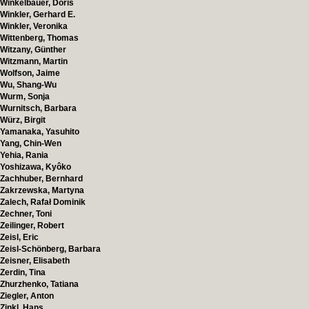
Winkelbauer, Doris
Winkler, Gerhard E.
Winkler, Veronika
Wittenberg, Thomas
Witzany, Günther
Witzmann, Martin
Wolfson, Jaime
Wu, Shang-Wu
Wurm, Sonja
Wurnitsch, Barbara
Würz, Birgit
Yamanaka, Yasuhito
Yang, Chin-Wen
Yehia, Rania
Yoshizawa, Kyôko
Zachhuber, Bernhard
Zakrzewska, Martyna
Zalech, Rafał Dominik
Zechner, Toni
Zeilinger, Robert
Zeisl, Eric
Zeisl-Schönberg, Barbara
Zeisner, Elisabeth
Zerdin, Tina
Zhurzhenko, Tatiana
Ziegler, Anton
Zinkl, Hans