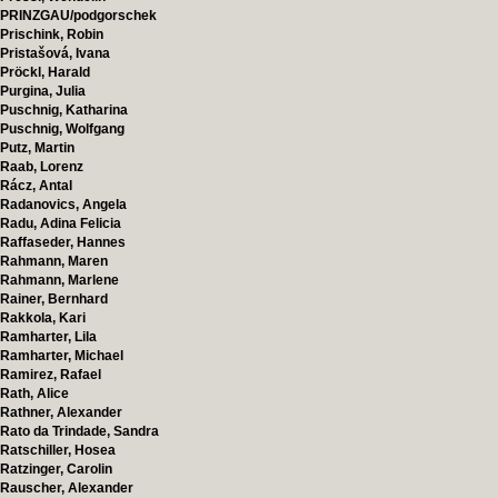
PRINZGAU/podgorschek
Prischink, Robin
Pristašová, Ivana
Pröckl, Harald
Purgina, Julia
Puschnig, Katharina
Puschnig, Wolfgang
Putz, Martin
Raab, Lorenz
Rácz, Antal
Radanovics, Angela
Radu, Adina Felicia
Raffaseder, Hannes
Rahmann, Maren
Rahmann, Marlene
Rainer, Bernhard
Rakkola, Kari
Ramharter, Lila
Ramharter, Michael
Ramirez, Rafael
Rath, Alice
Rathner, Alexander
Rato da Trindade, Sandra
Ratschiller, Hosea
Ratzinger, Carolin
Rauscher, Alexander