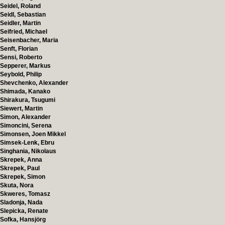
Seidel, Roland
Seidl, Sebastian
Seidler, Martin
Seifried, Michael
Seisenbacher, Maria
Senft, Florian
Sensi, Roberto
Sepperer, Markus
Seybold, Philip
Shevchenko, Alexander
Shimada, Kanako
Shirakura, Tsugumi
Siewert, Martin
Simon, Alexander
Simoncini, Serena
Simonsen, Joen Mikkel
Simsek-Lenk, Ebru
Singhania, Nikolaus
Skrepek, Anna
Skrepek, Paul
Skrepek, Simon
Skuta, Nora
Skweres, Tomasz
Sladonja, Nada
Slepicka, Renate
Sofka, Hansjörg