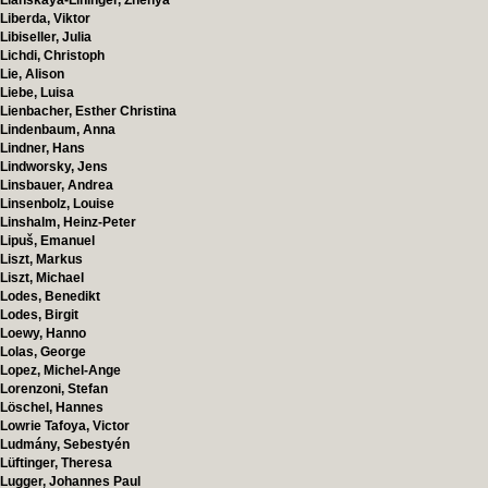
Lianskaya-Lininger, Zhenya
Liberda, Viktor
Libiseller, Julia
Lichdi, Christoph
Lie, Alison
Liebe, Luisa
Lienbacher, Esther Christina
Lindenbaum, Anna
Lindner, Hans
Lindworsky, Jens
Linsbauer, Andrea
Linsenbolz, Louise
Linshalm, Heinz-Peter
Lipuš, Emanuel
Liszt, Markus
Liszt, Michael
Lodes, Benedikt
Lodes, Birgit
Loewy, Hanno
Lolas, George
Lopez, Michel-Ange
Lorenzoni, Stefan
Löschel, Hannes
Lowrie Tafoya, Victor
Ludmány, Sebestyén
Lüftinger, Theresa
Lugger, Johannes Paul