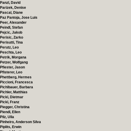
Panzl, David
Parizek, Denise
Pascal, Diane
Paz Pantoja, Jose Luis
Peer, Alexander
Peindl, Stefan
Pejcic, Jakob
Perisic, Zarko
Perisutti, Tina
Perutz, Leo
Peschta, Leo
Petrik, Morgana
Petzer, Wolfgang
Pfiester, Jason
Pfisterer, Leo
Phettberg, Hermes
Piccioni, Francesca
Pichlbauer, Barbara
Pichler, Matthias
Pickl, Dietmar
Pickl, Franz
Piegger, Christina
Piendl, Ellen
Pilz, Ulla
Pinheiro, Anderson Silva
Piplits, Erwin