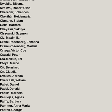
Nwobilo, Bibiana
Nzekwu, Robert Olisa
Obereder, Johannes
Oberthür, Heidemaria
Obmann, Stefan
Oetle, Barbara
Okayasu, Sakuya
Olszowski, Szymon
Ölz, Maximilian
Orsini-Rosenberg, Johanna
Orsini-Rosenberg, Markus
Ortega, Victor Cos
Oswald, Peter
Ota-Melkus, Eri
Otoya, Marco
Ott, Bernhard
Ott, Claudia
Ovalles, Alfredo
Overcash, William
Pabst, Daniel
Padel, Donald
Padilla, Marcelo
Pál-Fejes, Agnes
Pálffy, Barbara
Pammer, Anna Maria
Panteli, Georgia