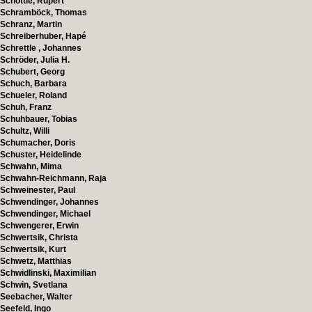
Schöttle, Rupert
Schramböck, Thomas
Schranz, Martin
Schreiberhuber, Hapé
Schrettle , Johannes
Schröder, Julia H.
Schubert, Georg
Schuch, Barbara
Schueler, Roland
Schuh, Franz
Schuhbauer, Tobias
Schultz, Willi
Schumacher, Doris
Schuster, Heidelinde
Schwahn, Mima
Schwahn-Reichmann, Raja
Schweinester, Paul
Schwendinger, Johannes
Schwendinger, Michael
Schwengerer, Erwin
Schwertsik, Christa
Schwertsik, Kurt
Schwetz, Matthias
Schwidlinski, Maximilian
Schwin, Svetlana
Seebacher, Walter
Seefeld, Ingo