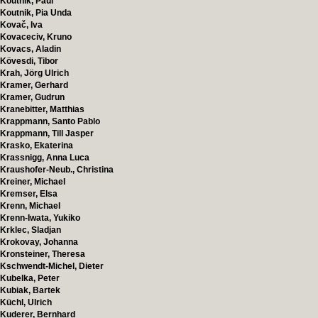
Koutnik, Paul
Koutnik, Pia Unda
Kovač, Iva
Kovaceciv, Kruno
Kovacs, Aladin
Kövesdi, Tibor
Krah, Jörg Ulrich
Kramer, Gerhard
Kramer, Gudrun
Kranebitter, Matthias
Krappmann, Santo Pablo
Krappmann, Till Jasper
Krasko, Ekaterina
Krassnigg, Anna Luca
Kraushofer-Neub., Christina
Kreiner, Michael
Kremser, Elsa
Krenn, Michael
Krenn-Iwata, Yukiko
Krklec, Sladjan
Krokovay, Johanna
Kronsteiner, Theresa
Kschwendt-Michel, Dieter
Kubelka, Peter
Kubiak, Bartek
Küchl, Ulrich
Kuderer, Bernhard