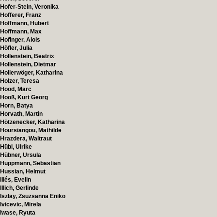
Hofer-Stein, Veronika
Hofferer, Franz
Hoffmann, Hubert
Hoffmann, Max
Hofinger, Alois
Höfler, Julia
Hollenstein, Beatrix
Hollenstein, Dietmar
Hollerwöger, Katharina
Holzer, Teresa
Hood, Marc
Hooß, Kurt Georg
Horn, Batya
Horvath, Martin
Hötzenecker, Katharina
Hoursiangou, Mathilde
Hrazdera, Waltraut
Hübl, Ulrike
Hübner, Ursula
Huppmann, Sebastian
Hussian, Helmut
Illés, Evelin
Illich, Gerlinde
Iszlay, Zsuzsanna Enikö
Ivicevic, Mirela
Iwase, Ryuta