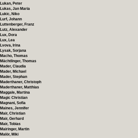
Lukan, Peter
Lukas, Jan Maria
Lukic, Niko
Lurf, Johann
Luttenberger, Franz
Lutz, Alexander
Lux, Dora
Lux, Lea
Lvova, Irina
Lysak, Sorjana
Macho, Thomas
Mächtlinger, Thomas
Mader, Claudia
Mader, Michael
Mader, Stephan
Maderthaner, Christoph
Maderthaner, Matthias
Maggale, Martina
Magic Christian
Magnani, Sofia
Maines, Jennifer
Mair, Christian
Mair, Gerhard
Mair, Tobias
Mairinger, Martin
Malör, Miki