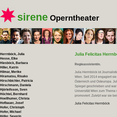
sirene
Operntheater
Julia Felicitas Herrn
Herrnböck, Julia
Hesse, Elke
Hiesböck, Barbara
Regieassistentin.
Hiller, Katrin
Hilmar, Merike
Julia Herrnböck ist Journalist
Hiramatsu, Risako
Wien. Seit 2014 engagiert sie
Hirschbichler, Patricia
Österreich und Osteuropa. Ju
Hirschmann, Daniela
Spiegel geschrieben und war 
Hjörleifsson, Sven
Universität Wien zum Thema v
Höchtel, Bernhard
promoviert. Zuletzt war sie b
Hoellhumer, Christa
Hofbauer, Josef
Julia Felicitas Herrnböck
Hofer, Christoph
Hofer, Michael
Höfer, Severin