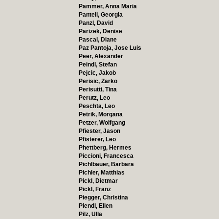
Pammer, Anna Maria
Panteli, Georgia
Panzl, David
Parizek, Denise
Pascal, Diane
Paz Pantoja, Jose Luis
Peer, Alexander
Peindl, Stefan
Pejcic, Jakob
Perisic, Zarko
Perisutti, Tina
Perutz, Leo
Peschta, Leo
Petrik, Morgana
Petzer, Wolfgang
Pfiester, Jason
Pfisterer, Leo
Phettberg, Hermes
Piccioni, Francesca
Pichlbauer, Barbara
Pichler, Matthias
Pickl, Dietmar
Pickl, Franz
Piegger, Christina
Piendl, Ellen
Pilz, Ulla