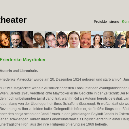
heater
Projekte
sirene
Küns
Friederike Mayröcker
Autorin und Librettistin.
Friederike Mayröcker wurde am 20. Dezember 1924 geboren und starb am 04. Jun
“Gut wie Mayröcker” war ein Ausdruck höchsten Lobs unter den AvantgardistInnen
Wien. Bereits 1945 veröffentlichte Mayröcker erste Gedichte in der Zeitschrift Der P
den noch unbekannten Ernst Jandl traf, war ihr Ruf als Autorin bereits gefestigt. Jan
lebenslang von der Überlegenheit ihres Schaffens überzeugt. Er wußte, daß sie w
Beziehung zu ihm zu leiden hatte. Gelegentlich hörte er, sie “müßte längst den Bü
aber den hat ja schon der Jandl.” Auch in den jahrelangen Boykott Jandls in Öster
jenen schwierigen Jahren ihren Lebensunterhalt als Englischlehrerin in einer Haup
unerträgliche Fron, aus der ihre Frühpensionierung sie 1969 befreite.