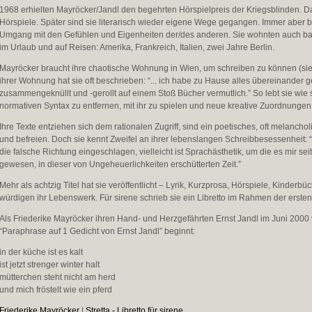
1968 erhielten Mayröcker/Jandl den begehrten Hörspielpreis der Kriegsblinden. 
Hörspiele. Später sind sie literarisch wieder eigene Wege gegangen. Immer aber bl
Umgang mit den Gefühlen und Eigenheiten der/des anderen. Sie wohnten auch ba
im Urlaub und auf Reisen: Amerika, Frankreich, Italien, zwei Jahre Berlin.
Mayröcker braucht ihre chaotische Wohnung in Wien, um schreiben zu können (sie w
ihrer Wohnung hat sie oft beschrieben: “... ich habe zu Hause alles übereinander g
zusammengeknüllt und -gerollt auf einem Stoß Bücher vermutlich.” So lebt sie wie 
normativen Syntax zu entfernen, mit ihr zu spielen und neue kreative Zuordnungen 
Ihre Texte entziehen sich dem rationalen Zugriff, sind ein poetisches, oft melanch
und befreien. Doch sie kennt Zweifel an ihrer lebenslangen Schreibbesessenheit: “..
die falsche Richtung eingeschlagen, vielleicht ist Sprachästhetik, um die es mir se
gewesen, in dieser von Ungeheuerlichkeiten erschütterten Zeit.”
Mehr als achtzig Titel hat sie veröffentlicht – Lyrik, Kurzprosa, Hörspiele, Kind
würdigen ihr Lebenswerk. Für sirene schrieb sie ein Libretto im Rahmen der erste
Als Friederike Mayröcker ihren Hand- und Herzgefährten Ernst Jandl im Juni 2000 
“Paraphrase auf 1 Gedicht von Ernst Jandl” beginnt:
in der küche ist es kalt
ist jetzt strenger winter halt
mütterchen steht nicht am herd
und mich fröstelt wie ein pferd
Friederike Mayröcker
|
Stretta - Libretto für sirene