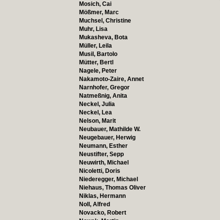
Mosich, Cai
Mößmer, Marc
Muchsel, Christine
Muhr, Lisa
Mukasheva, Bota
Müller, Leila
Musil, Bartolo
Mütter, Bertl
Nagele, Peter
Nakamoto-Zaire, Annet
Narnhofer, Gregor
Natmeßnig, Anita
Neckel, Julia
Neckel, Lea
Nelson, Marit
Neubauer, Mathilde W.
Neugebauer, Herwig
Neumann, Esther
Neustifter, Sepp
Neuwirth, Michael
Nicoletti, Doris
Niederegger, Michael
Niehaus, Thomas Oliver
Niklas, Hermann
Noll, Alfred
Novacko, Robert