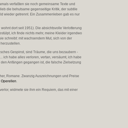
Damals verfaßten sie noch gemeinsame Texte und
ieb die behutsame gegenseitige Kritik, der subtile
ld wieder getrennt. Ein Zusammenleben gab es nur
ohnt dort seit 1951). Die absichtsvolle Verlotterung
estülpt, ich finde nichts mehr, meine Kleider irgendwo
sie schreibt: mit wachsendem Mut, sich von der
herzustellen.
olisches Gespinst, sind Träume, die uns bezaubern -
. ich habe alles verloren, vertan, versäumt, ich habe
it den Anfängen gegangen ist, die falsche Zielsetzung
erbücher, Romane. Zwanzig Auszeichnungen und Preise
n
Operellen
.
verlor, widmete sie ihm ein Requiem, das mit einer