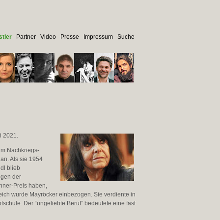
tler
Partner
Video
Presse
Impressum
Suche
i 2021.
 im Nachkriegs-
lan. Als sie 1954
dl blieb
egen der
chner-Preis haben,
reich wurde Mayröcker einbezogen. Sie verdiente in
tschule. Der “ungeliebte Beruf” bedeutete eine fast