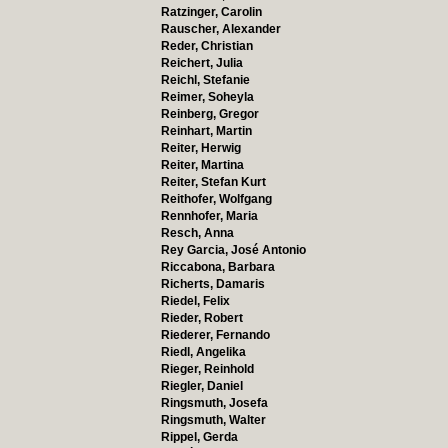
Ratzinger, Carolin
Rauscher, Alexander
Reder, Christian
Reichert, Julia
Reichl, Stefanie
Reimer, Soheyla
Reinberg, Gregor
Reinhart, Martin
Reiter, Herwig
Reiter, Martina
Reiter, Stefan Kurt
Reithofer, Wolfgang
Rennhofer, Maria
Resch, Anna
Rey Garcia, José Antonio
Riccabona, Barbara
Richerts, Damaris
Riedel, Felix
Rieder, Robert
Riederer, Fernando
Riedl, Angelika
Rieger, Reinhold
Riegler, Daniel
Ringsmuth, Josefa
Ringsmuth, Walter
Rippel, Gerda