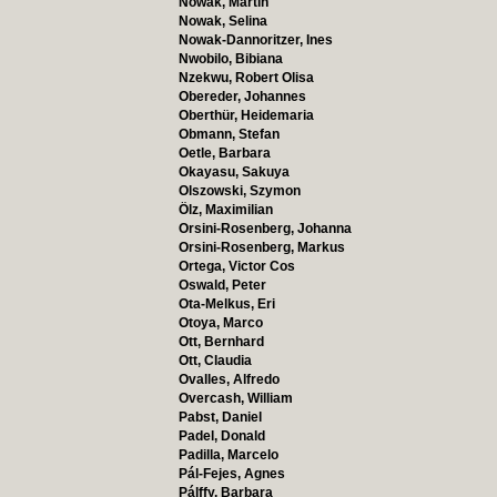
Nowak, Martin
Nowak, Selina
Nowak-Dannoritzer, Ines
Nwobilo, Bibiana
Nzekwu, Robert Olisa
Obereder, Johannes
Oberthür, Heidemaria
Obmann, Stefan
Oetle, Barbara
Okayasu, Sakuya
Olszowski, Szymon
Ölz, Maximilian
Orsini-Rosenberg, Johanna
Orsini-Rosenberg, Markus
Ortega, Victor Cos
Oswald, Peter
Ota-Melkus, Eri
Otoya, Marco
Ott, Bernhard
Ott, Claudia
Ovalles, Alfredo
Overcash, William
Pabst, Daniel
Padel, Donald
Padilla, Marcelo
Pál-Fejes, Agnes
Pálffy, Barbara