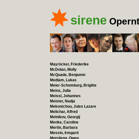
sirene
Opernt
Mayröcker, Friederike
McDolan, Molly
McQuade, Benjamin
Medlam, Lukas
Meier-Schomburg, Brigitte
Meinx, Julia
Meissl, Johannes
Meister, Nadja
Mekontchou, Jules Lazare
Melichar, Alfred
Melnikov, Georgij
Menke, Caroline
Mertin, Barbara
Messin, Irmgard
Metsileng, Owen