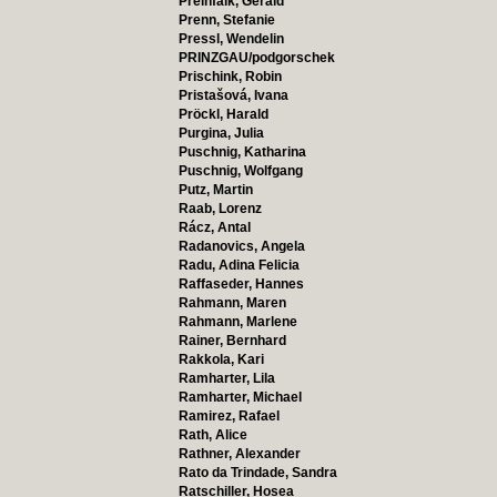
Preinfalk, Gerald
Prenn, Stefanie
Pressl, Wendelin
PRINZGAU/podgorschek
Prischink, Robin
Pristašová, Ivana
Pröckl, Harald
Purgina, Julia
Puschnig, Katharina
Puschnig, Wolfgang
Putz, Martin
Raab, Lorenz
Rácz, Antal
Radanovics, Angela
Radu, Adina Felicia
Raffaseder, Hannes
Rahmann, Maren
Rahmann, Marlene
Rainer, Bernhard
Rakkola, Kari
Ramharter, Lila
Ramharter, Michael
Ramirez, Rafael
Rath, Alice
Rathner, Alexander
Rato da Trindade, Sandra
Ratschiller, Hosea