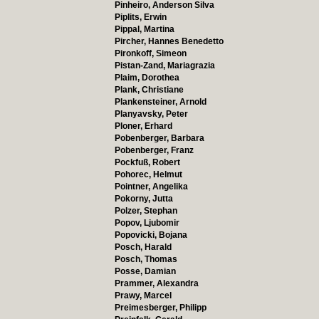
Pinheiro, Anderson Silva
Piplits, Erwin
Pippal, Martina
Pircher, Hannes Benedetto
Pironkoff, Simeon
Pistan-Zand, Mariagrazia
Plaim, Dorothea
Plank, Christiane
Plankensteiner, Arnold
Planyavsky, Peter
Ploner, Erhard
Pobenberger, Barbara
Pobenberger, Franz
Pockfuß, Robert
Pohorec, Helmut
Pointner, Angelika
Pokorny, Jutta
Polzer, Stephan
Popov, Ljubomir
Popovicki, Bojana
Posch, Harald
Posch, Thomas
Posse, Damian
Prammer, Alexandra
Prawy, Marcel
Preimesberger, Philipp