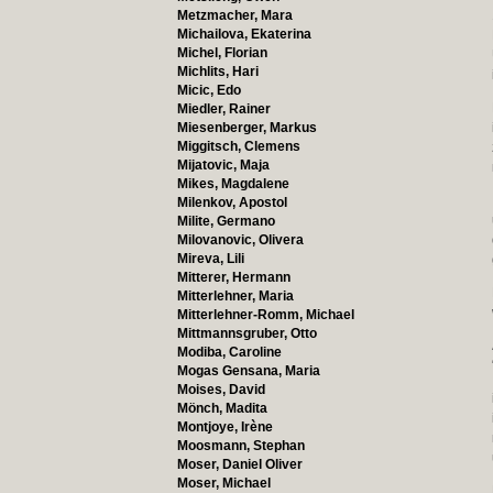
Metzmacher, Mara
Michailova, Ekaterina
Michel, Florian
Michlits, Hari
Micic, Edo
Miedler, Rainer
Miesenberger, Markus
Miggitsch, Clemens
Mijatovic, Maja
Mikes, Magdalene
Milenkov, Apostol
Milite, Germano
Milovanovic, Olivera
Mireva, Lili
Mitterer, Hermann
Mitterlehner, Maria
Mitterlehner-Romm, Michael
Mittmannsgruber, Otto
Modiba, Caroline
Mogas Gensana, Maria
Moises, David
Mönch, Madita
Montjoye, Irène
Moosmann, Stephan
Moser, Daniel Oliver
Moser, Michael