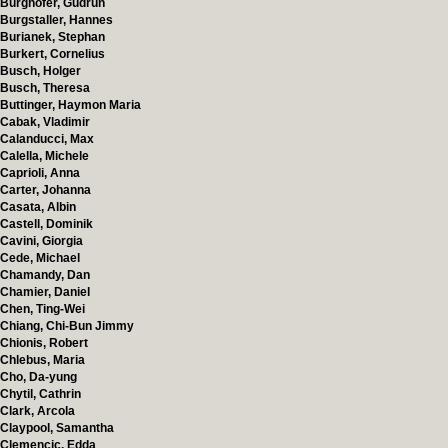
Burghofer, Gudrun
Burgstaller, Hannes
Burianek, Stephan
Burkert, Cornelius
Busch, Holger
Busch, Theresa
Buttinger, Haymon Maria
Cabak, Vladimir
Calanducci, Max
Calella, Michele
Caprioli, Anna
Carter, Johanna
Casata, Albin
Castell, Dominik
Cavini, Giorgia
Cede, Michael
Chamandy, Dan
Chamier, Daniel
Chen, Ting-Wei
Chiang, Chi-Bun Jimmy
Chionis, Robert
Chlebus, Maria
Cho, Da-yung
Chytil, Cathrin
Clark, Arcola
Claypool, Samantha
Clemencic, Edda