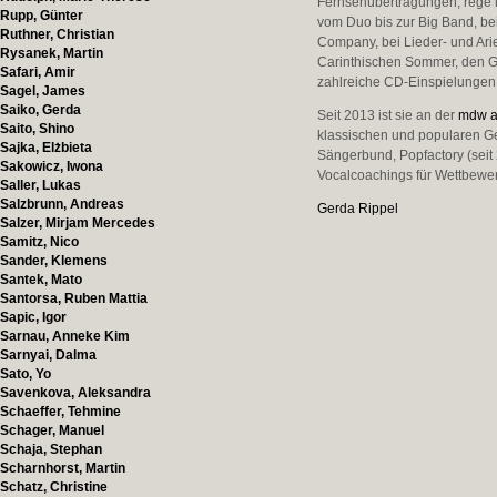
Fernsehübertragungen, rege in
Rupp, Günter
vom Duo bis zur Big Band, be
Ruthner, Christian
Company, bei Lieder- und Ar
Rysanek, Martin
Carinthischen Sommer, den G
Safari, Amir
zahlreiche CD-Einspielungen
Sagel, James
Saiko, Gerda
Seit 2013 ist sie an der
mdw al
Saito, Shino
klassischen und popularen Ges
Sajka, Elżbieta
Sängerbund, Popfactory (seit
Sakowicz, Iwona
Vocalcoachings für Wettbew
Saller, Lukas
Salzbrunn, Andreas
Gerda Rippel
Salzer, Mirjam Mercedes
Samitz, Nico
Sander, Klemens
Santek, Mato
Santorsa, Ruben Mattia
Sapic, Igor
Sarnau, Anneke Kim
Sarnyai, Dalma
Sato, Yo
Savenkova, Aleksandra
Schaeffer, Tehmine
Schager, Manuel
Schaja, Stephan
Scharnhorst, Martin
Schatz, Christine