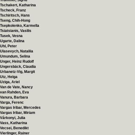
Trummer, Sigrid
Tschakert, Katharina
Tscheck, Franz
Tschiritsch, Hans
Tseng, Chih-Hong
Tsepkolenko, Karmella
Tsiatsianis, Vasilis
Tusek, Vesna
Ugarte, Dalina
Uhl, Peter
Ulasevych, Nataliia
Umundum, Selina
Unger, Heinz Rudolf
Ungersbäck, Claudia
Urbanetz-Vig, Margit
Utz, Helga
Uziga, Ariel
Van de Vate, Nancy
van Rahden, Eva
Vanura, Barbara
Varga, Ferenc
Vargas Iribar, Mercedes
Vargas Iribar, Miriam
Várkonyi, Julia
Vass, Katharina
Vecsei, Benedikt
Vierlinger, Rainer