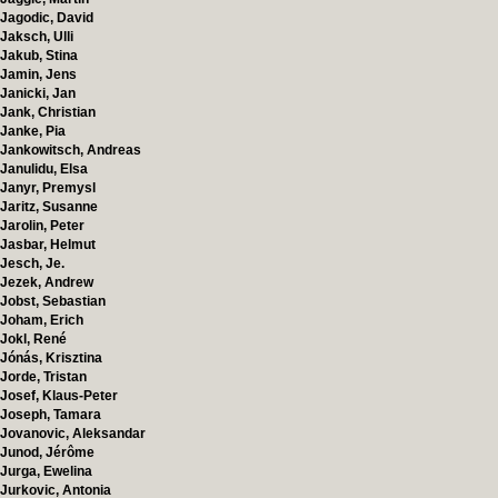
Jagodic, David
Jaksch, Ulli
Jakub, Stina
Jamin, Jens
Janicki, Jan
Jank, Christian
Janke, Pia
Jankowitsch, Andreas
Janulidu, Elsa
Janyr, Premysl
Jaritz, Susanne
Jarolin, Peter
Jasbar, Helmut
Jesch, Je.
Jezek, Andrew
Jobst, Sebastian
Joham, Erich
Jokl, René
Jónás, Krisztina
Jorde, Tristan
Josef, Klaus-Peter
Joseph, Tamara
Jovanovic, Aleksandar
Junod, Jérôme
Jurga, Ewelina
Jurkovic, Antonia