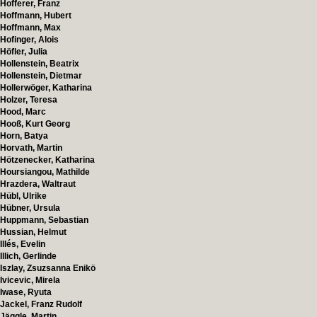
Hofferer, Franz
Hoffmann, Hubert
Hoffmann, Max
Hofinger, Alois
Höfler, Julia
Hollenstein, Beatrix
Hollenstein, Dietmar
Hollerwöger, Katharina
Holzer, Teresa
Hood, Marc
Hooß, Kurt Georg
Horn, Batya
Horvath, Martin
Hötzenecker, Katharina
Hoursiangou, Mathilde
Hrazdera, Waltraut
Hübl, Ulrike
Hübner, Ursula
Huppmann, Sebastian
Hussian, Helmut
Illés, Evelin
Illich, Gerlinde
Iszlay, Zsuzsanna Enikö
Ivicevic, Mirela
Iwase, Ryuta
Jackel, Franz Rudolf
Jäggle, Martin