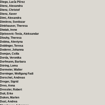
Diego, Lucía Pérez
Dienz, Alexandra
Dienz, Christof
Dienz, Xaver
Dimi, Alexandra
Dimitrov, Svetlozar
Dinkhauser, Theresa
Diwiak, Irene
Djelosevic-Tesla, Aleksandar
Dlouhy, Theresa
Dobina, Alevtyna
Doblinger, Teresa
Doderer, Johanna
Domjan, Csilla
Dorda, Veronika
Dorfmann, Barbara
Döring, Loma
Dormeier, Walter
Dorninger, Wolfgang Fadi
Dorschel, Andreas
Dreger, Sigrid
Dreo, Anna
Dressler, Robert
Duit, Erke
Duken, Marlen
Dusl, Andrea