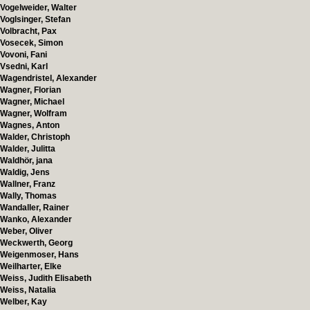
Vogelweider, Walter
Voglsinger, Stefan
Volbracht, Pax
Vosecek, Simon
Vovoni, Fani
Vsedni, Karl
Wagendristel, Alexander
Wagner, Florian
Wagner, Michael
Wagner, Wolfram
Wagnes, Anton
Walder, Christoph
Walder, Julitta
Waldhör, jana
Waldig, Jens
Wallner, Franz
Wally, Thomas
Wandaller, Rainer
Wanko, Alexander
Weber, Oliver
Weckwerth, Georg
Weigenmoser, Hans
Weilharter, Elke
Weiss, Judith Elisabeth
Weiss, Natalia
Welber, Kay