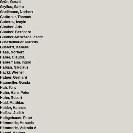
Grün, Gerald
Gryllus, Samu
Gsellmann, Norbert
Gstättner, Thomas
Guberov, Ivaylo
Günther, Ada
Günther, Bernhard
Günther-Mészáros, Zsofia
Guschelbauer, Markus
Gustorff, Isabelle
Haas, Norbert
Haber, Claudia
Habermann, Ingrid
Habjan, Nikolaus
Hackl, Werner
Hafner, Gerhard
Hagmüller, Gunda
Hah, Tony
Hahn, Hans Peter
Hahn, Robert
Haid, Matthias
Haider, Hannes
Halász, Judith
Halbgebauer, Peter
Hämmerle, Manuela
Hämmerle, Valentin A.