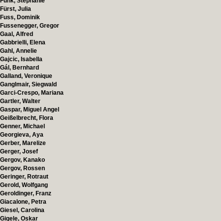
Funk, Stephanie
Fürst, Julia
Fuss, Dominik
Fussenegger, Gregor
Gaal, Alfred
Gabbrielli, Elena
Gahl, Annelie
Gajcic, Isabella
Gál, Bernhard
Galland, Veronique
Ganglmair, Siegwald
Garci-Crespo, Mariana
Gartler, Walter
Gaspar, Miguel Angel
Geißelbrecht, Flora
Genner, Michael
Georgieva, Aya
Gerber, Marelize
Gerger, Josef
Gergov, Kanako
Gergov, Rossen
Geringer, Rotraut
Gerold, Wolfgang
Geroldinger, Franz
Giacalone, Petra
Giesel, Carolina
Gigele, Oskar