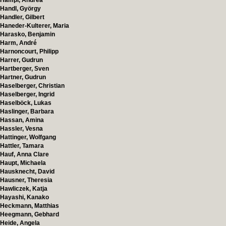
Hampl, Andrea
Handl, György
Handler, Gilbert
Haneder-Kulterer, Maria
Harasko, Benjamin
Harm, André
Harnoncourt, Philipp
Harrer, Gudrun
Hartberger, Sven
Hartner, Gudrun
Haselberger, Christian
Haselberger, Ingrid
Haselböck, Lukas
Haslinger, Barbara
Hassan, Amina
Hassler, Vesna
Hattinger, Wolfgang
Hattler, Tamara
Hauf, Anna Clare
Haupt, Michaela
Hausknecht, David
Hausner, Theresia
Hawliczek, Katja
Hayashi, Kanako
Heckmann, Matthias
Heegmann, Gebhard
Heide, Angela