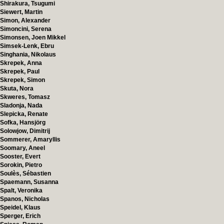
Shirakura, Tsugumi
Siewert, Martin
Simon, Alexander
Simoncini, Serena
Simonsen, Joen Mikkel
Simsek-Lenk, Ebru
Singhania, Nikolaus
Skrepek, Anna
Skrepek, Paul
Skrepek, Simon
Skuta, Nora
Skweres, Tomasz
Sladonja, Nada
Slepicka, Renate
Sofka, Hansjörg
Solowjow, Dimitrij
Sommerer, Amaryllis
Soomary, Aneel
Sooster, Evert
Sorokin, Pietro
Soulès, Sébastien
Spaemann, Susanna
Spalt, Veronika
Spanos, Nicholas
Speidel, Klaus
Sperger, Erich