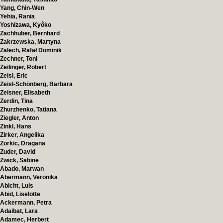
Yang, Chin-Wen
Yehia, Rania
Yoshizawa, Kyôko
Zachhuber, Bernhard
Zakrzewska, Martyna
Zalech, Rafał Dominik
Zechner, Toni
Zeilinger, Robert
Zeisl, Eric
Zeisl-Schönberg, Barbara
Zeisner, Elisabeth
Zerdin, Tina
Zhurzhenko, Tatiana
Ziegler, Anton
Zinkl, Hans
Zirker, Angelika
Zorkic, Dragana
Zuder, David
Zwick, Sabine
Abado, Marwan
Abermann, Veronika
Abicht, Luis
Abid, Liselotte
Ackermann, Petra
Adaibat, Lara
Adamec, Herbert