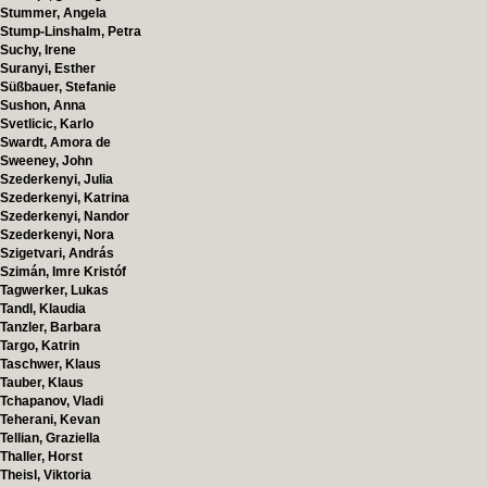
Stummer, Angela
Stump-Linshalm, Petra
Suchy, Irene
Suranyi, Esther
Süßbauer, Stefanie
Sushon, Anna
Svetlicic, Karlo
Swardt, Amora de
Sweeney, John
Szederkenyi, Julia
Szederkenyi, Katrina
Szederkenyi, Nandor
Szederkenyi, Nora
Szigetvari, András
Szimán, Imre Kristóf
Tagwerker, Lukas
Tandl, Klaudia
Tanzler, Barbara
Targo, Katrin
Taschwer, Klaus
Tauber, Klaus
Tchapanov, Vladi
Teherani, Kevan
Tellian, Graziella
Thaller, Horst
Theisl, Viktoria