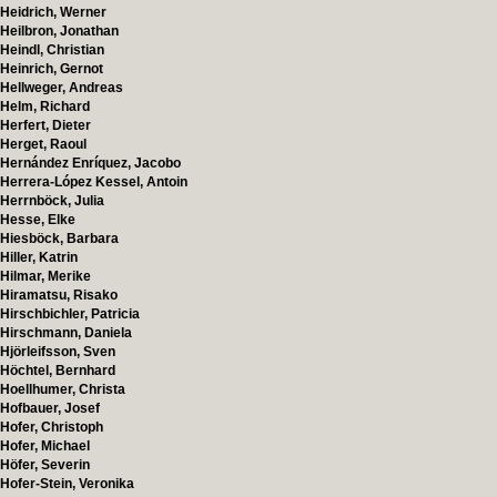
Heidrich, Werner
Heilbron, Jonathan
Heindl, Christian
Heinrich, Gernot
Hellweger, Andreas
Helm, Richard
Herfert, Dieter
Herget, Raoul
Hernández Enríquez, Jacobo
Herrera-López Kessel, Antoin
Herrnböck, Julia
Hesse, Elke
Hiesböck, Barbara
Hiller, Katrin
Hilmar, Merike
Hiramatsu, Risako
Hirschbichler, Patricia
Hirschmann, Daniela
Hjörleifsson, Sven
Höchtel, Bernhard
Hoellhumer, Christa
Hofbauer, Josef
Hofer, Christoph
Hofer, Michael
Höfer, Severin
Hofer-Stein, Veronika