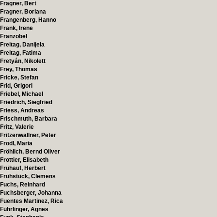
Fragner, Bert
Fragner, Boriana
Frangenberg, Hanno
Frank, Irene
Franzobel
Freitag, Danijela
Freitag, Fatima
Fretyán, Nikolett
Frey, Thomas
Fricke, Stefan
Frid, Grigori
Friebel, Michael
Friedrich, Siegfried
Friess, Andreas
Frischmuth, Barbara
Fritz, Valerie
Fritzenwallner, Peter
Frodl, Maria
Fröhlich, Bernd Oliver
Frottier, Elisabeth
Frühauf, Herbert
Frühstück, Clemens
Fuchs, Reinhard
Fuchsberger, Johanna
Fuentes Martinez, Rica
Führlinger, Agnes