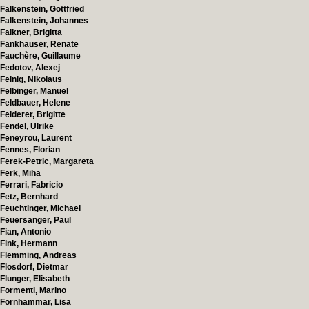
Falkenstein, Gottfried
Falkenstein, Johannes
Falkner, Brigitta
Fankhauser, Renate
Fauchère, Guillaume
Fedotov, Alexej
Feinig, Nikolaus
Felbinger, Manuel
Feldbauer, Helene
Felderer, Brigitte
Fendel, Ulrike
Feneyrou, Laurent
Fennes, Florian
Ferek-Petric, Margareta
Ferk, Miha
Ferrari, Fabricio
Fetz, Bernhard
Feuchtinger, Michael
Feuersänger, Paul
Fian, Antonio
Fink, Hermann
Flemming, Andreas
Flosdorf, Dietmar
Flunger, Elisabeth
Formenti, Marino
Fornhammar, Lisa