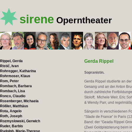
sirene
Operntheater
Gerda Rippel
Rippel, Gerda
Ristić, Ivan
Rohregger, Katharina
Sopranistin.
Rohrmoser, Klaus
Rom, Peter
Gerda Rippel studierte an der
Rombach, Barbara
Gesang und an der Anton Bruc
Rombach, Lisa
durch zahlreiche Fortbildunge
Ronco, Claudio
Stoloff, Michele Weir, Eric 
Rosenberger, Michaela
& Wendy Parr, und regelmäß
Rößler, Matthäus
Rota, Angelo
Sängerin in verschiedenen For
Roth, Joseph
“Stade de France“ in Paris (12
Rozmyslowski, Gerwich
Band: der “Geada Rippel Grou
Ruder, Barbis
(Zwei Goldplatzierung beim i
Rudolph, Marie-Therese