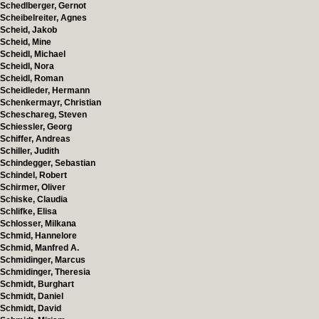
Schedlberger, Gernot
Scheibelreiter, Agnes
Scheid, Jakob
Scheid, Mine
Scheidl, Michael
Scheidl, Nora
Scheidl, Roman
Scheidleder, Hermann
Schenkermayr, Christian
Scheschareg, Steven
Schiessler, Georg
Schiffer, Andreas
Schiller, Judith
Schindegger, Sebastian
Schindel, Robert
Schirmer, Oliver
Schiske, Claudia
Schlifke, Elisa
Schlosser, Milkana
Schmid, Hannelore
Schmid, Manfred A.
Schmidinger, Marcus
Schmidinger, Theresia
Schmidt, Burghart
Schmidt, Daniel
Schmidt, David