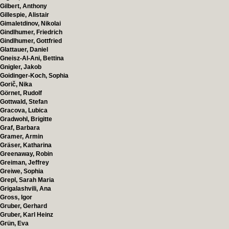
Gilbert, Anthony
Gillespie, Alistair
Gimaletdinov, Nikolai
Gindlhumer, Friedrich
Gindlhumer, Gottfried
Glattauer, Daniel
Gneisz-Al-Ani, Bettina
Gnigler, Jakob
Goidinger-Koch, Sophia
Gorič, Nika
Görnet, Rudolf
Gottwald, Stefan
Gracova, Lubica
Gradwohl, Brigitte
Graf, Barbara
Gramer, Armin
Gräser, Katharina
Greenaway, Robin
Greiman, Jeffrey
Greiwe, Sophia
Grepl, Sarah Maria
Grigalashvili, Ana
Gross, Igor
Gruber, Gerhard
Gruber, Karl Heinz
Grün, Eva