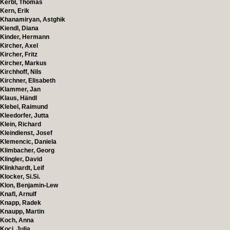
Kerbl, Thomas
Kern, Erik
Khanamiryan, Astghik
Kiendl, Diana
Kinder, Hermann
Kircher, Axel
Kircher, Fritz
Kircher, Markus
Kirchhoff, Nils
Kirchner, Elisabeth
Klammer, Jan
Klaus, Händl
Klebel, Raimund
Kleedorfer, Jutta
Klein, Richard
Kleindienst, Josef
Klemencic, Daniela
Klimbacher, Georg
Klingler, David
Klinkhardt, Leif
Klocker, Si.Si.
Klon, Benjamin-Lew
Knafl, Arnulf
Knapp, Radek
Knaupp, Martin
Koch, Anna
Koci, Julia