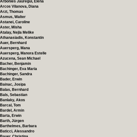
Arbonies Jauregui, Elena
Arcos Vilanova, Diana
Arzt, Thomas
Asmus, Walter
Astanei, Caroline
Aster, Misha
Atalay, Nejla Melike
Athanasiadis, Konstantin
Auer, Bernhard
Auersperg, Mana
Auersperg, Manora Estelle
Azucena, Sean Michael
Bacher, Benjamin
Bachinger, Eva Maria
Bachinger, Sandra
Bader, Erwin
Bainac, Josipa
Balas, Bernhard
Bals, Sebastian
Banlaky, Akos
Barcal, Tom
Bardel, Armin
Barta, Erwin
Barth, Jürgen
Barthelmes, Barbara
Baticci, Alessandro
Bauer, Christina