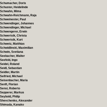
Schumacher, Doris
Schuster, Heidelinde
Schwahn, Mima
Schwahn-Reichmann, Raja
Schweinester, Paul
Schwendinger, Johannes
Schwendinger, Michael
Schwengerer, Erwin
Schwertsik, Christa
Schwertsik, Kurt
Schwetz, Matthias
Schwidlinski, Maximilian
Schwin, Svetlana
Seebacher, Walter
Seefeld, Ingo
Seidel, Roland
Seidl, Sebastian
Seidler, Martin
Seifried, Michael
Seisenbacher, Maria
Senft, Florian
Sensi, Roberto
Sepperer, Markus
Seybold, Philip
Shevchenko, Alexander
Shimada, Kanako