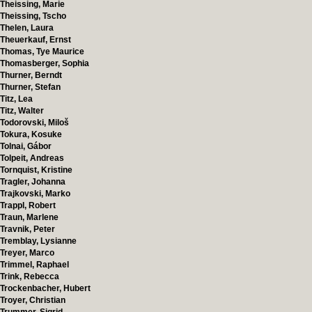
Theissing, Marie
Theissing, Tscho
Thelen, Laura
Theuerkauf, Ernst
Thomas, Tye Maurice
Thomasberger, Sophia
Thurner, Berndt
Thurner, Stefan
Titz, Lea
Titz, Walter
Todorovski, Miloš
Tokura, Kosuke
Tolnai, Gábor
Tolpeit, Andreas
Tornquist, Kristine
Tragler, Johanna
Trajkovski, Marko
Trappl, Robert
Traun, Marlene
Travnik, Peter
Tremblay, Lysianne
Treyer, Marco
Trimmel, Raphael
Trink, Rebecca
Trockenbacher, Hubert
Troyer, Christian