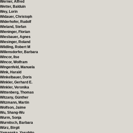
Werner, Alfred
Wetter, Balduin
Wey, Lorin
Widauer, Christoph
Widerhofer, Rudolf
Wieland, Stefan
Wieninger, Florian
Wiesbauer, Agnes
Wiesinger, Roland
Wildling, Robert M
Willensdorfer, Barbara
Wincor, Ilse
Wincor, Wolfram
Wingenfeld, Manuela
Wink, Harald
Winkelbauer, Doris
Winkler, Gerhard E.
Winkler, Veronika
Wittenberg, Thomas
Witzany, Günther
Witzmann, Martin
Wolfson, Jaime
Wu, Shang-Wu
Wurm, Sonja
Wurnitsch, Barbara
Würz, Birgit
Yamanaka, Yasuhito