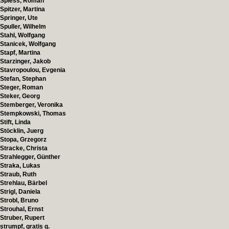
Spiess, Roman
Spitzer, Martina
Springer, Ute
Spuller, Wilhelm
Stahl, Wolfgang
Stanicek, Wolfgang
Stapf, Martina
Starzinger, Jakob
Stavropoulou, Evgenia
Stefan, Stephan
Steger, Roman
Steker, Georg
Stemberger, Veronika
Stempkowski, Thomas
Stift, Linda
Stöcklin, Juerg
Stopa, Grzegorz
Stracke, Christa
Strahlegger, Günther
Straka, Lukas
Straub, Ruth
Strehlau, Bärbel
Strigl, Daniela
Strobl, Bruno
Strouhal, Ernst
Struber, Rupert
strumpf, gratis g.