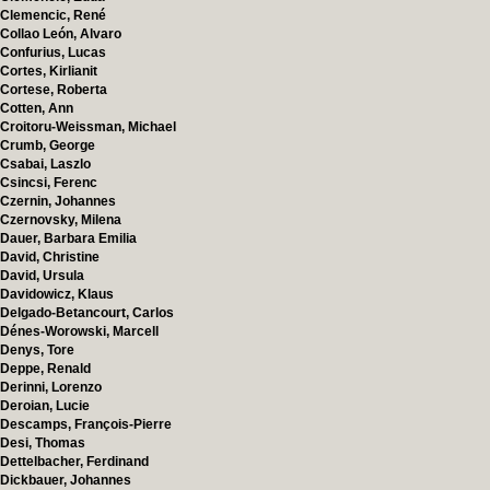
Clemencic, René
Collao León, Alvaro
Confurius, Lucas
Cortes, Kirlianit
Cortese, Roberta
Cotten, Ann
Croitoru-Weissman, Michael
Crumb, George
Csabai, Laszlo
Csincsi, Ferenc
Czernin, Johannes
Czernovsky, Milena
Dauer, Barbara Emilia
David, Christine
David, Ursula
Davidowicz, Klaus
Delgado-Betancourt, Carlos
Dénes-Worowski, Marcell
Denys, Tore
Deppe, Renald
Derinni, Lorenzo
Deroian, Lucie
Descamps, François-Pierre
Desi, Thomas
Dettelbacher, Ferdinand
Dickbauer, Johannes