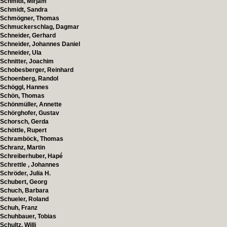
Schmidt, Mirjam
Schmidt, Sandra
Schmögner, Thomas
Schmuckerschlag, Dagmar
Schneider, Gerhard
Schneider, Johannes Daniel
Schneider, Ula
Schnitter, Joachim
Schobesberger, Reinhard
Schoenberg, Randol
Schöggl, Hannes
Schön, Thomas
Schönmüller, Annette
Schörghofer, Gustav
Schorsch, Gerda
Schöttle, Rupert
Schramböck, Thomas
Schranz, Martin
Schreiberhuber, Hapé
Schrettle , Johannes
Schröder, Julia H.
Schubert, Georg
Schuch, Barbara
Schueler, Roland
Schuh, Franz
Schuhbauer, Tobias
Schultz, Willi