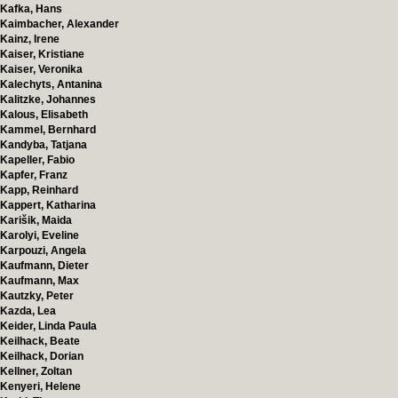
Kafka, Hans
Kaimbacher, Alexander
Kainz, Irene
Kaiser, Kristiane
Kaiser, Veronika
Kalechyts, Antanina
Kalitzke, Johannes
Kalous, Elisabeth
Kammel, Bernhard
Kandyba, Tatjana
Kapeller, Fabio
Kapfer, Franz
Kapp, Reinhard
Kappert, Katharina
Karišik, Maida
Karolyi, Eveline
Karpouzi, Angela
Kaufmann, Dieter
Kaufmann, Max
Kautzky, Peter
Kazda, Lea
Keider, Linda Paula
Keilhack, Beate
Keilhack, Dorian
Kellner, Zoltan
Kenyeri, Helene