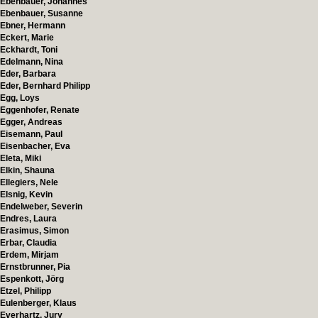
Ebenbauer, Johannes
Ebenbauer, Susanne
Ebner, Hermann
Eckert, Marie
Eckhardt, Toni
Edelmann, Nina
Eder, Barbara
Eder, Bernhard Philipp
Egg, Loys
Eggenhofer, Renate
Egger, Andreas
Eisemann, Paul
Eisenbacher, Eva
Eleta, Miki
Elkin, Shauna
Ellegiers, Nele
Elsnig, Kevin
Endelweber, Severin
Endres, Laura
Erasimus, Simon
Erbar, Claudia
Erdem, Mirjam
Ernstbrunner, Pia
Espenkott, Jörg
Etzel, Philipp
Eulenberger, Klaus
Everhartz, Jury