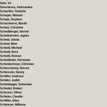
Sato, Yo
Savenkova, Aleksandra
Schaeffer, Tehmine
Schager, Manuel
Schaja, Stephan
Scharnhorst, Martin
Schatz, Christine
Schedlberger, Gernot
Scheibelreiter, Agnes
Scheid, Jakob
Scheid, Mine
Scheidl, Michael
Scheidl, Nora
Scheidl, Roman
Scheidleder, Hermann
Schenkermayr, Christian
Scheschareg, Steven
Schiessler, Georg
Schiffer, Andreas
Schiller, Judith
Schindegger, Sebastian
Schindel, Robert
Schirmer, Oliver
Schiske, Claudia
Schlifke, Elisa
Schlosser, Milkana