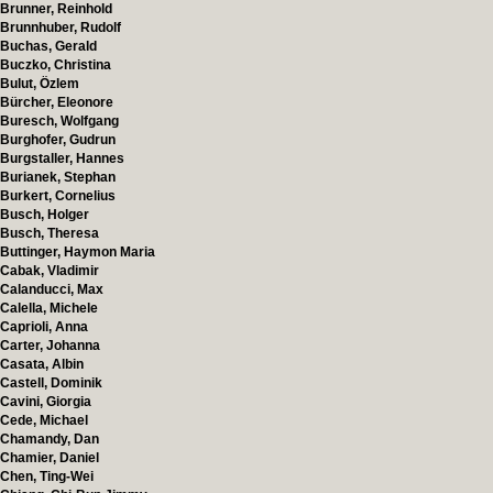
Brunner, Reinhold
Brunnhuber, Rudolf
Buchas, Gerald
Buczko, Christina
Bulut, Özlem
Bürcher, Eleonore
Buresch, Wolfgang
Burghofer, Gudrun
Burgstaller, Hannes
Burianek, Stephan
Burkert, Cornelius
Busch, Holger
Busch, Theresa
Buttinger, Haymon Maria
Cabak, Vladimir
Calanducci, Max
Calella, Michele
Caprioli, Anna
Carter, Johanna
Casata, Albin
Castell, Dominik
Cavini, Giorgia
Cede, Michael
Chamandy, Dan
Chamier, Daniel
Chen, Ting-Wei