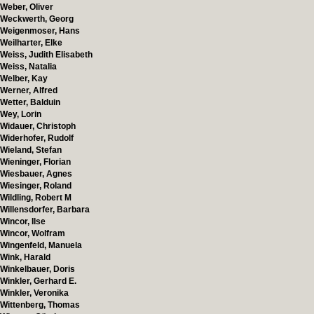
Weber, Oliver
Weckwerth, Georg
Weigenmoser, Hans
Weilharter, Elke
Weiss, Judith Elisabeth
Weiss, Natalia
Welber, Kay
Werner, Alfred
Wetter, Balduin
Wey, Lorin
Widauer, Christoph
Widerhofer, Rudolf
Wieland, Stefan
Wieninger, Florian
Wiesbauer, Agnes
Wiesinger, Roland
Wildling, Robert M
Willensdorfer, Barbara
Wincor, Ilse
Wincor, Wolfram
Wingenfeld, Manuela
Wink, Harald
Winkelbauer, Doris
Winkler, Gerhard E.
Winkler, Veronika
Wittenberg, Thomas