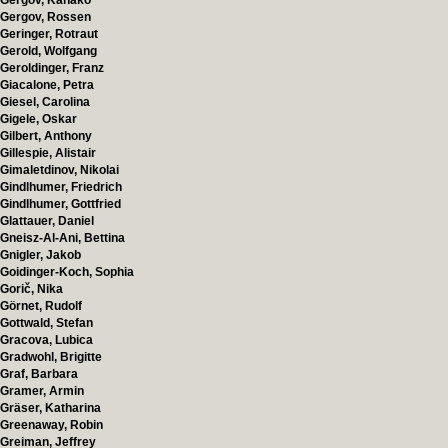
Gergov, Kanako
Gergov, Rossen
Geringer, Rotraut
Gerold, Wolfgang
Geroldinger, Franz
Giacalone, Petra
Giesel, Carolina
Gigele, Oskar
Gilbert, Anthony
Gillespie, Alistair
Gimaletdinov, Nikolai
Gindlhumer, Friedrich
Gindlhumer, Gottfried
Glattauer, Daniel
Gneisz-Al-Ani, Bettina
Gnigler, Jakob
Goidinger-Koch, Sophia
Gorič, Nika
Görnet, Rudolf
Gottwald, Stefan
Gracova, Lubica
Gradwohl, Brigitte
Graf, Barbara
Gramer, Armin
Gräser, Katharina
Greenaway, Robin
Greiman, Jeffrey