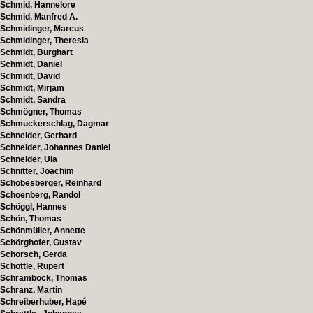
Schmid, Hannelore
Schmid, Manfred A.
Schmidinger, Marcus
Schmidinger, Theresia
Schmidt, Burghart
Schmidt, Daniel
Schmidt, David
Schmidt, Mirjam
Schmidt, Sandra
Schmögner, Thomas
Schmuckerschlag, Dagmar
Schneider, Gerhard
Schneider, Johannes Daniel
Schneider, Ula
Schnitter, Joachim
Schobesberger, Reinhard
Schoenberg, Randol
Schöggl, Hannes
Schön, Thomas
Schönmüller, Annette
Schörghofer, Gustav
Schorsch, Gerda
Schöttle, Rupert
Schramböck, Thomas
Schranz, Martin
Schreiberhuber, Hapé