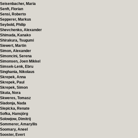
Seisenbacher, Maria
Senft, Florian
Sensi, Roberto
Sepperer, Markus
Seybold, Philip
Shevchenko, Alexander
Shimada, Kanako
Shirakura, Tsugumi
Siewert, Martin
Simon, Alexander
Simoncini, Serena
Simonsen, Joen Mikkel
Simsek-Lenk, Ebru
Singhania, Nikolaus
Skrepek, Anna
Skrepek, Paul
Skrepek, Simon
Skuta, Nora
Skweres, Tomasz
Sladonja, Nada
Slepicka, Renate
Sofka, Hansjörg
Solowjow, Dimitrij
Sommerer, Amaryllis
Soomary, Aneel
Sooster, Evert