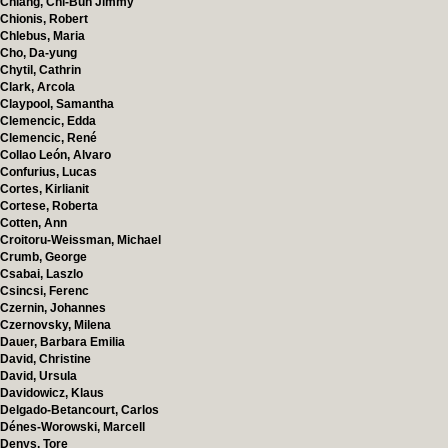
Chiang, Chi-Bun Jimmy
Chionis, Robert
Chlebus, Maria
Cho, Da-yung
Chytil, Cathrin
Clark, Arcola
Claypool, Samantha
Clemencic, Edda
Clemencic, René
Collao León, Alvaro
Confurius, Lucas
Cortes, Kirlianit
Cortese, Roberta
Cotten, Ann
Croitoru-Weissman, Michael
Crumb, George
Csabai, Laszlo
Csincsi, Ferenc
Czernin, Johannes
Czernovsky, Milena
Dauer, Barbara Emilia
David, Christine
David, Ursula
Davidowicz, Klaus
Delgado-Betancourt, Carlos
Dénes-Worowski, Marcell
Denys, Tore