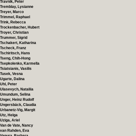
Travnik, Peter
Tremblay, Lysianne
Treyer, Marco
Trimmel, Raphael
Trink, Rebecca
Trockenbacher, Hubert
Troyer, Christian
Trummer, Sigrid
Tschakert, Katharina
Tscheck, Franz
Tschiritsch, Hans
Tseng, Chih-Hong
Tsepkolenko, Karmella
Tsiatsianis, Vasilis
Tusek, Vesna
Ugarte, Dalina
Uhl, Peter
Ulasevych, Nataliia
Umundum, Selina
Unger, Heinz Rudolf
Ungersbäck, Claudia
Urbanetz-Vig, Margit
Utz, Helga
Uziga, Ariel
Van de Vate, Nancy
van Rahden, Eva
Vanura, Barbara