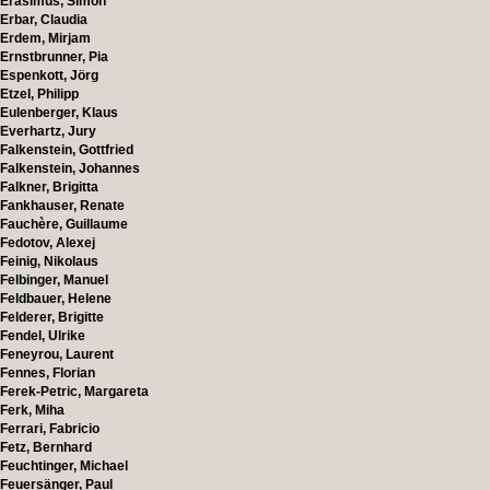
Erasimus, Simon
Erbar, Claudia
Erdem, Mirjam
Ernstbrunner, Pia
Espenkott, Jörg
Etzel, Philipp
Eulenberger, Klaus
Everhartz, Jury
Falkenstein, Gottfried
Falkenstein, Johannes
Falkner, Brigitta
Fankhauser, Renate
Fauchère, Guillaume
Fedotov, Alexej
Feinig, Nikolaus
Felbinger, Manuel
Feldbauer, Helene
Felderer, Brigitte
Fendel, Ulrike
Feneyrou, Laurent
Fennes, Florian
Ferek-Petric, Margareta
Ferk, Miha
Ferrari, Fabricio
Fetz, Bernhard
Feuchtinger, Michael
Feuersänger, Paul