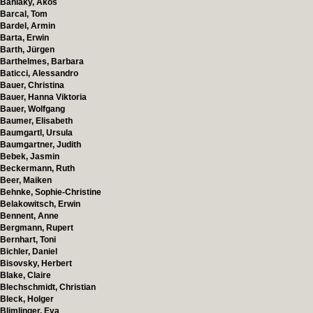
Banlaky, Akos
Barcal, Tom
Bardel, Armin
Barta, Erwin
Barth, Jürgen
Barthelmes, Barbara
Baticci, Alessandro
Bauer, Christina
Bauer, Hanna Viktoria
Bauer, Wolfgang
Baumer, Elisabeth
Baumgartl, Ursula
Baumgartner, Judith
Bebek, Jasmin
Beckermann, Ruth
Beer, Maiken
Behnke, Sophie-Christine
Belakowitsch, Erwin
Bennent, Anne
Bergmann, Rupert
Bernhart, Toni
Bichler, Daniel
Bisovsky, Herbert
Blake, Claire
Blechschmidt, Christian
Bleck, Holger
Blimlinger, Eva