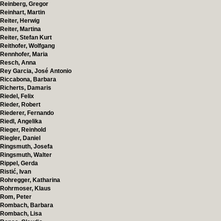
Reinberg, Gregor
Reinhart, Martin
Reiter, Herwig
Reiter, Martina
Reiter, Stefan Kurt
Reithofer, Wolfgang
Rennhofer, Maria
Resch, Anna
Rey Garcia, José Antonio
Riccabona, Barbara
Richerts, Damaris
Riedel, Felix
Rieder, Robert
Riederer, Fernando
Riedl, Angelika
Rieger, Reinhold
Riegler, Daniel
Ringsmuth, Josefa
Ringsmuth, Walter
Rippel, Gerda
Ristić, Ivan
Rohregger, Katharina
Rohrmoser, Klaus
Rom, Peter
Rombach, Barbara
Rombach, Lisa