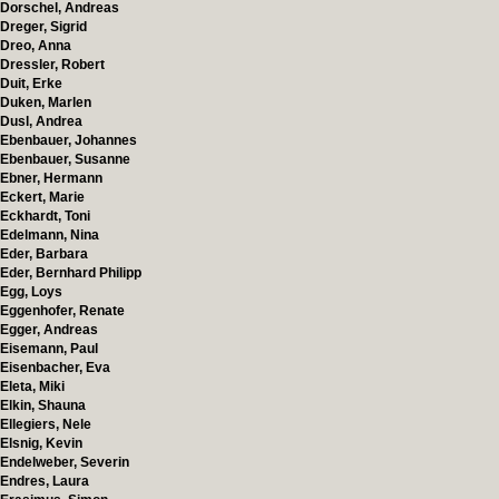
Dorschel, Andreas
Dreger, Sigrid
Dreo, Anna
Dressler, Robert
Duit, Erke
Duken, Marlen
Dusl, Andrea
Ebenbauer, Johannes
Ebenbauer, Susanne
Ebner, Hermann
Eckert, Marie
Eckhardt, Toni
Edelmann, Nina
Eder, Barbara
Eder, Bernhard Philipp
Egg, Loys
Eggenhofer, Renate
Egger, Andreas
Eisemann, Paul
Eisenbacher, Eva
Eleta, Miki
Elkin, Shauna
Ellegiers, Nele
Elsnig, Kevin
Endelweber, Severin
Endres, Laura