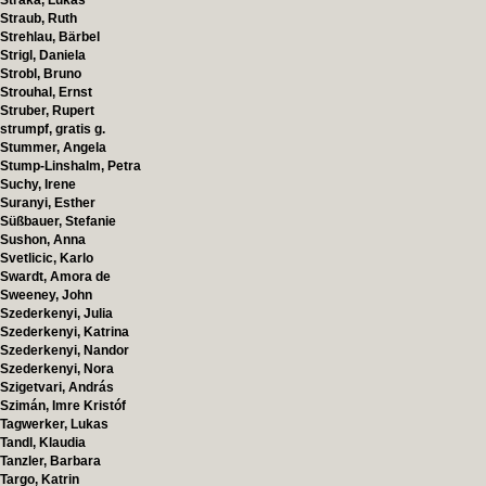
Straka, Lukas
Straub, Ruth
Strehlau, Bärbel
Strigl, Daniela
Strobl, Bruno
Strouhal, Ernst
Struber, Rupert
strumpf, gratis g.
Stummer, Angela
Stump-Linshalm, Petra
Suchy, Irene
Suranyi, Esther
Süßbauer, Stefanie
Sushon, Anna
Svetlicic, Karlo
Swardt, Amora de
Sweeney, John
Szederkenyi, Julia
Szederkenyi, Katrina
Szederkenyi, Nandor
Szederkenyi, Nora
Szigetvari, András
Szimán, Imre Kristóf
Tagwerker, Lukas
Tandl, Klaudia
Tanzler, Barbara
Targo, Katrin