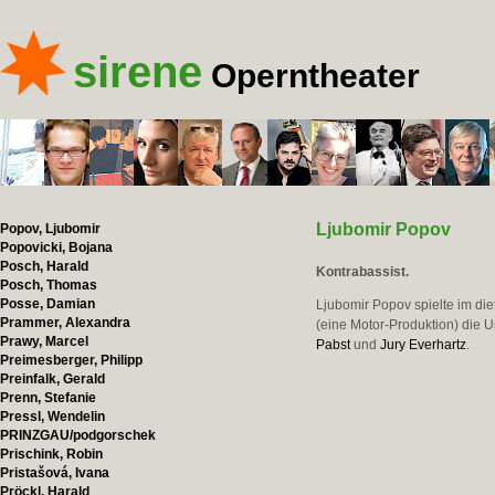
sirene
Operntheater
Ljubomir Popov
Popov, Ljubomir
Popovicki, Bojana
Posch, Harald
Kontrabassist.
Posch, Thomas
Posse, Damian
Ljubomir Popov spielte im di
Prammer, Alexandra
(eine Motor-Produktion) die 
Prawy, Marcel
Pabst
und
Jury Everhartz
.
Preimesberger, Philipp
Preinfalk, Gerald
Prenn, Stefanie
Pressl, Wendelin
PRINZGAU/podgorschek
Prischink, Robin
Pristašová, Ivana
Pröckl, Harald