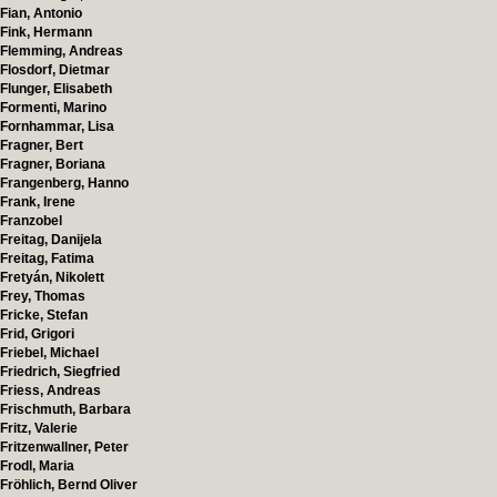
Fian, Antonio
Fink, Hermann
Flemming, Andreas
Flosdorf, Dietmar
Flunger, Elisabeth
Formenti, Marino
Fornhammar, Lisa
Fragner, Bert
Fragner, Boriana
Frangenberg, Hanno
Frank, Irene
Franzobel
Freitag, Danijela
Freitag, Fatima
Fretyán, Nikolett
Frey, Thomas
Fricke, Stefan
Frid, Grigori
Friebel, Michael
Friedrich, Siegfried
Friess, Andreas
Frischmuth, Barbara
Fritz, Valerie
Fritzenwallner, Peter
Frodl, Maria
Fröhlich, Bernd Oliver