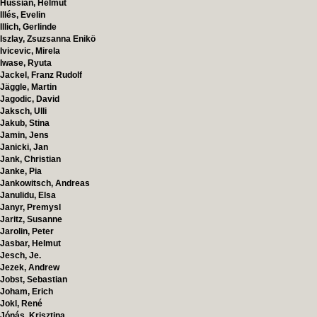
Hussian, Helmut
Illés, Evelin
Illich, Gerlinde
Iszlay, Zsuzsanna Enikö
Ivicevic, Mirela
Iwase, Ryuta
Jackel, Franz Rudolf
Jäggle, Martin
Jagodic, David
Jaksch, Ulli
Jakub, Stina
Jamin, Jens
Janicki, Jan
Jank, Christian
Janke, Pia
Jankowitsch, Andreas
Janulidu, Elsa
Janyr, Premysl
Jaritz, Susanne
Jarolin, Peter
Jasbar, Helmut
Jesch, Je.
Jezek, Andrew
Jobst, Sebastian
Joham, Erich
Jokl, René
Jónás, Krisztina