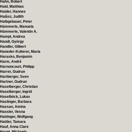
Hahn, Robert
Haid, Matthias
Haider, Hannes
Halász, Judith
Halbgebauer, Peter
Hämmerle, Manuela
Hämmerle, Valentin A.
Hampl, Andrea
Handl, György
Handler, Gilbert
Haneder-Kulterer, Maria
Harasko, Benjamin
Harm, André
Harnoncourt, Philipp
Harrer, Gudrun
Hartberger, Sven
Hartner, Gudrun
Haselberger, Christian
Haselberger, Ingrid
Haselböck, Lukas
Haslinger, Barbara
Hassan, Amina
Hassler, Vesna
Hattinger, Wolfgang
Hattler, Tamara
Hauf, Anna Clare
Haupt, Michaela