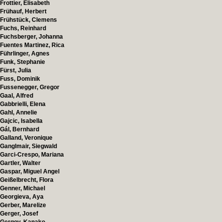
Frottier, Elisabeth
Frühauf, Herbert
Frühstück, Clemens
Fuchs, Reinhard
Fuchsberger, Johanna
Fuentes Martinez, Rica
Führlinger, Agnes
Funk, Stephanie
Fürst, Julia
Fuss, Dominik
Fussenegger, Gregor
Gaal, Alfred
Gabbrielli, Elena
Gahl, Annelie
Gajcic, Isabella
Gál, Bernhard
Galland, Veronique
Ganglmair, Siegwald
Garci-Crespo, Mariana
Gartler, Walter
Gaspar, Miguel Angel
Geißelbrecht, Flora
Genner, Michael
Georgieva, Aya
Gerber, Marelize
Gerger, Josef