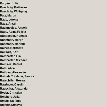
Purgina, Julia
Puschnig, Katharina
Puschnig, Wolfgang
Putz, Martin
Raab, Lorenz
Rácz, Antal
Radanovics, Angela
Radu, Adina Felicia
Raffaseder, Hannes
Rahmann, Maren
Rahmann, Marlene
Rainer, Bernhard
Rakkola, Kari
Ramharter, Lila
Ramharter, Michael
Ramirez, Rafael
Rath, Alice
Rathner, Alexander
Rato da Trindade, Sandra
Ratschiller, Hosea
Ratzinger, Carolin
Rauscher, Alexander
Reder, Christian
Reichert, Julia
Reichl, Stefanie
Reimer, Soheyla