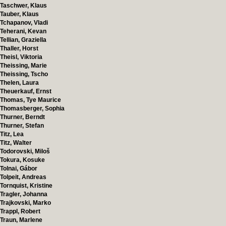
Taschwer, Klaus
Tauber, Klaus
Tchapanov, Vladi
Teherani, Kevan
Tellian, Graziella
Thaller, Horst
Theisl, Viktoria
Theissing, Marie
Theissing, Tscho
Thelen, Laura
Theuerkauf, Ernst
Thomas, Tye Maurice
Thomasberger, Sophia
Thurner, Berndt
Thurner, Stefan
Titz, Lea
Titz, Walter
Todorovski, Miloš
Tokura, Kosuke
Tolnai, Gábor
Tolpeit, Andreas
Tornquist, Kristine
Tragler, Johanna
Trajkovski, Marko
Trappl, Robert
Traun, Marlene