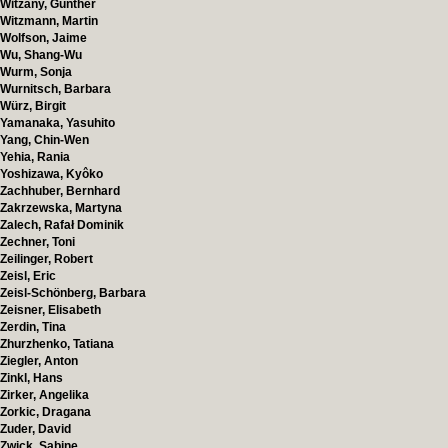
Witzany, Günther
Witzmann, Martin
Wolfson, Jaime
Wu, Shang-Wu
Wurm, Sonja
Wurnitsch, Barbara
Würz, Birgit
Yamanaka, Yasuhito
Yang, Chin-Wen
Yehia, Rania
Yoshizawa, Kyôko
Zachhuber, Bernhard
Zakrzewska, Martyna
Zalech, Rafał Dominik
Zechner, Toni
Zeilinger, Robert
Zeisl, Eric
Zeisl-Schönberg, Barbara
Zeisner, Elisabeth
Zerdin, Tina
Zhurzhenko, Tatiana
Ziegler, Anton
Zinkl, Hans
Zirker, Angelika
Zorkic, Dragana
Zuder, David
Zwick, Sabine