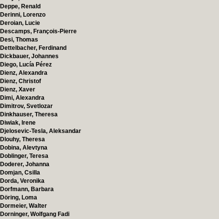
Deppe, Renald
Derinni, Lorenzo
Deroian, Lucie
Descamps, François-Pierre
Desi, Thomas
Dettelbacher, Ferdinand
Dickbauer, Johannes
Diego, Lucía Pérez
Dienz, Alexandra
Dienz, Christof
Dienz, Xaver
Dimi, Alexandra
Dimitrov, Svetlozar
Dinkhauser, Theresa
Diwiak, Irene
Djelosevic-Tesla, Aleksandar
Dlouhy, Theresa
Dobina, Alevtyna
Doblinger, Teresa
Doderer, Johanna
Domjan, Csilla
Dorda, Veronika
Dorfmann, Barbara
Döring, Loma
Dormeier, Walter
Dorninger, Wolfgang Fadi