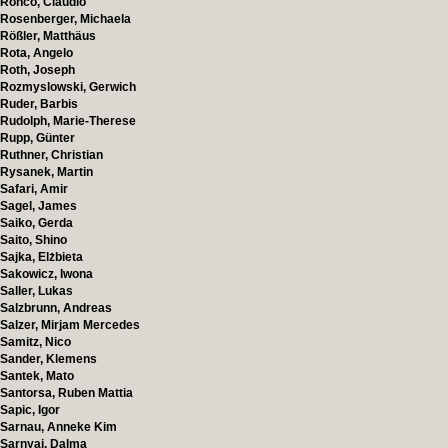
Ronco, Claudio
Rosenberger, Michaela
Rößler, Matthäus
Rota, Angelo
Roth, Joseph
Rozmyslowski, Gerwich
Ruder, Barbis
Rudolph, Marie-Therese
Rupp, Günter
Ruthner, Christian
Rysanek, Martin
Safari, Amir
Sagel, James
Saiko, Gerda
Saito, Shino
Sajka, Elżbieta
Sakowicz, Iwona
Saller, Lukas
Salzbrunn, Andreas
Salzer, Mirjam Mercedes
Samitz, Nico
Sander, Klemens
Santek, Mato
Santorsa, Ruben Mattia
Sapic, Igor
Sarnau, Anneke Kim
Sarnyai, Dalma