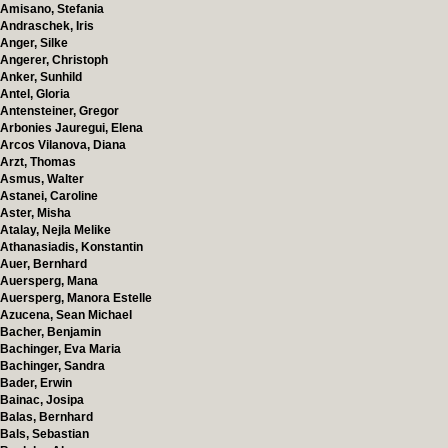
Amisano, Stefania
Andraschek, Iris
Anger, Silke
Angerer, Christoph
Anker, Sunhild
Antel, Gloria
Antensteiner, Gregor
Arbonies Jauregui, Elena
Arcos Vilanova, Diana
Arzt, Thomas
Asmus, Walter
Astanei, Caroline
Aster, Misha
Atalay, Nejla Melike
Athanasiadis, Konstantin
Auer, Bernhard
Auersperg, Mana
Auersperg, Manora Estelle
Azucena, Sean Michael
Bacher, Benjamin
Bachinger, Eva Maria
Bachinger, Sandra
Bader, Erwin
Bainac, Josipa
Balas, Bernhard
Bals, Sebastian