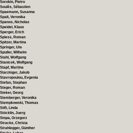
Sorokin, Pietro
Soulès, Sébastien
Spaemann, Susanna
Spalt, Veronika
Spanos, Nicholas
Speidel, Klaus
Sperger, Erich
Spiess, Roman
Spitzer, Martina
Springer, Ute
Spuller, Wilhelm
Stahl, Wolfgang
Stanicek, Wolfgang
Stapf, Martina
Starzinger, Jakob
Stavropoulou, Evgenia
Stefan, Stephan
Steger, Roman
Steker, Georg
Stemberger, Veronika
Stempkowski, Thomas
Stift, Linda
Stöcklin, Juerg
Stopa, Grzegorz
Stracke, Christa
Strahlegger, Günther