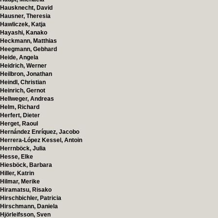
Hausknecht, David
Hausner, Theresia
Hawliczek, Katja
Hayashi, Kanako
Heckmann, Matthias
Heegmann, Gebhard
Heide, Angela
Heidrich, Werner
Heilbron, Jonathan
Heindl, Christian
Heinrich, Gernot
Hellweger, Andreas
Helm, Richard
Herfert, Dieter
Herget, Raoul
Hernández Enríquez, Jacobo
Herrera-López Kessel, Antoin
Herrnböck, Julia
Hesse, Elke
Hiesböck, Barbara
Hiller, Katrin
Hilmar, Merike
Hiramatsu, Risako
Hirschbichler, Patricia
Hirschmann, Daniela
Hjörleifsson, Sven