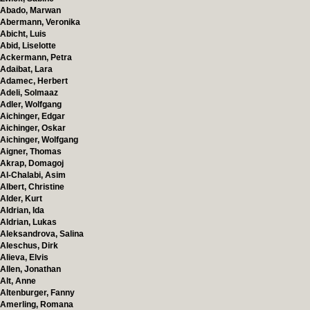
Abado, Marwan
Abermann, Veronika
Abicht, Luis
Abid, Liselotte
Ackermann, Petra
Adaibat, Lara
Adamec, Herbert
Adeli, Solmaaz
Adler, Wolfgang
Aichinger, Edgar
Aichinger, Oskar
Aichinger, Wolfgang
Aigner, Thomas
Akrap, Domagoj
Al-Chalabi, Asim
Albert, Christine
Alder, Kurt
Aldrian, Ida
Aldrian, Lukas
Aleksandrova, Salina
Aleschus, Dirk
Alieva, Elvis
Allen, Jonathan
Alt, Anne
Altenburger, Fanny
Amerling, Romana