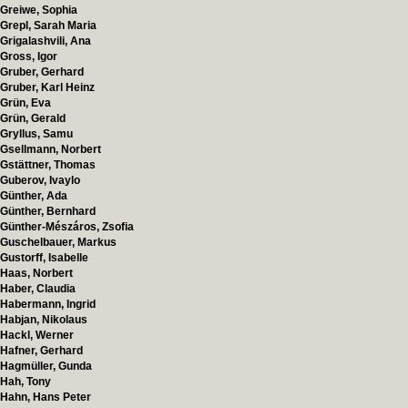
Greiwe, Sophia
Grepl, Sarah Maria
Grigalashvili, Ana
Gross, Igor
Gruber, Gerhard
Gruber, Karl Heinz
Grün, Eva
Grün, Gerald
Gryllus, Samu
Gsellmann, Norbert
Gstättner, Thomas
Guberov, Ivaylo
Günther, Ada
Günther, Bernhard
Günther-Mészáros, Zsofia
Guschelbauer, Markus
Gustorff, Isabelle
Haas, Norbert
Haber, Claudia
Habermann, Ingrid
Habjan, Nikolaus
Hackl, Werner
Hafner, Gerhard
Hagmüller, Gunda
Hah, Tony
Hahn, Hans Peter