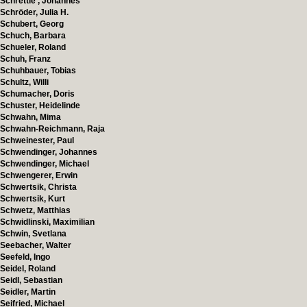
Schrettle , Johannes
Schröder, Julia H.
Schubert, Georg
Schuch, Barbara
Schueler, Roland
Schuh, Franz
Schuhbauer, Tobias
Schultz, Willi
Schumacher, Doris
Schuster, Heidelinde
Schwahn, Mima
Schwahn-Reichmann, Raja
Schweinester, Paul
Schwendinger, Johannes
Schwendinger, Michael
Schwengerer, Erwin
Schwertsik, Christa
Schwertsik, Kurt
Schwetz, Matthias
Schwidlinski, Maximilian
Schwin, Svetlana
Seebacher, Walter
Seefeld, Ingo
Seidel, Roland
Seidl, Sebastian
Seidler, Martin
Seifried, Michael