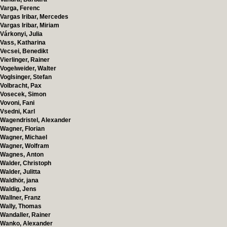
Varga, Ferenc
Vargas Iribar, Mercedes
Vargas Iribar, Miriam
Várkonyi, Julia
Vass, Katharina
Vecsei, Benedikt
Vierlinger, Rainer
Vogelweider, Walter
Voglsinger, Stefan
Volbracht, Pax
Vosecek, Simon
Vovoni, Fani
Vsedni, Karl
Wagendristel, Alexander
Wagner, Florian
Wagner, Michael
Wagner, Wolfram
Wagnes, Anton
Walder, Christoph
Walder, Julitta
Waldhör, jana
Waldig, Jens
Wallner, Franz
Wally, Thomas
Wandaller, Rainer
Wanko, Alexander