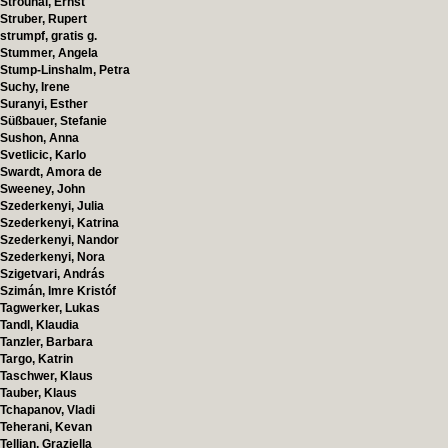
Strouhal, Ernst
Struber, Rupert
strumpf, gratis g.
Stummer, Angela
Stump-Linshalm, Petra
Suchy, Irene
Suranyi, Esther
Süßbauer, Stefanie
Sushon, Anna
Svetlicic, Karlo
Swardt, Amora de
Sweeney, John
Szederkenyi, Julia
Szederkenyi, Katrina
Szederkenyi, Nandor
Szederkenyi, Nora
Szigetvari, András
Szimán, Imre Kristóf
Tagwerker, Lukas
Tandl, Klaudia
Tanzler, Barbara
Targo, Katrin
Taschwer, Klaus
Tauber, Klaus
Tchapanov, Vladi
Teherani, Kevan
Tellian, Graziella