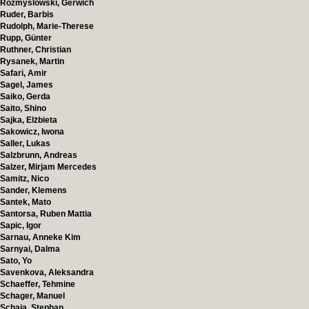
Rozmyslowski, Gerwich
Ruder, Barbis
Rudolph, Marie-Therese
Rupp, Günter
Ruthner, Christian
Rysanek, Martin
Safari, Amir
Sagel, James
Saiko, Gerda
Saito, Shino
Sajka, Elżbieta
Sakowicz, Iwona
Saller, Lukas
Salzbrunn, Andreas
Salzer, Mirjam Mercedes
Samitz, Nico
Sander, Klemens
Santek, Mato
Santorsa, Ruben Mattia
Sapic, Igor
Sarnau, Anneke Kim
Sarnyai, Dalma
Sato, Yo
Savenkova, Aleksandra
Schaeffer, Tehmine
Schager, Manuel
Schaja, Stephan