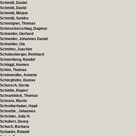
Schmidt, Daniel
Schmidt, David
Schmidt, Mirjam
Schmidt, Sandra
Schmögner, Thomas
Schmuckerschlag, Dagmar
Schneider, Gerhard
Schneider, Johannes Daniel
Schneider, Ula
Schnitter, Joachim
Schobesberger, Reinhard
Schoenberg, Randol
Schöggl, Hannes
Schön, Thomas
Schönmüller, Annette
Schörghofer, Gustav
Schorsch, Gerda
Schöttle, Rupert
Schramböck, Thomas
Schranz, Martin
Schreiberhuber, Hapé
Schrettle , Johannes
Schröder, Julia H.
Schubert, Georg
Schuch, Barbara
Schueler, Roland