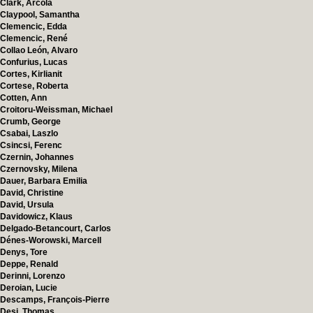
Clark, Arcola
Claypool, Samantha
Clemencic, Edda
Clemencic, René
Collao León, Alvaro
Confurius, Lucas
Cortes, Kirlianit
Cortese, Roberta
Cotten, Ann
Croitoru-Weissman, Michael
Crumb, George
Csabai, Laszlo
Csincsi, Ferenc
Czernin, Johannes
Czernovsky, Milena
Dauer, Barbara Emilia
David, Christine
David, Ursula
Davidowicz, Klaus
Delgado-Betancourt, Carlos
Dénes-Worowski, Marcell
Denys, Tore
Deppe, Renald
Derinni, Lorenzo
Deroian, Lucie
Descamps, François-Pierre
Desi, Thomas