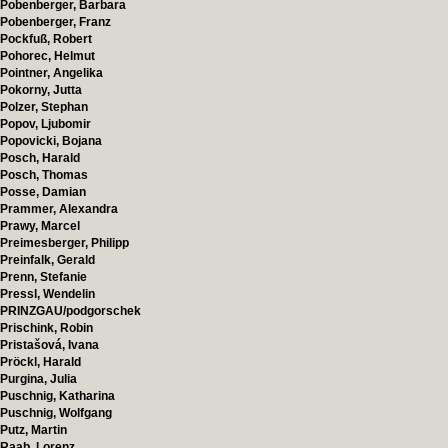
Pobenberger, Barbara
Pobenberger, Franz
Pockfuß, Robert
Pohorec, Helmut
Pointner, Angelika
Pokorny, Jutta
Polzer, Stephan
Popov, Ljubomir
Popovicki, Bojana
Posch, Harald
Posch, Thomas
Posse, Damian
Prammer, Alexandra
Prawy, Marcel
Preimesberger, Philipp
Preinfalk, Gerald
Prenn, Stefanie
Pressl, Wendelin
PRINZGAU/podgorschek
Prischink, Robin
Pristašová, Ivana
Pröckl, Harald
Purgina, Julia
Puschnig, Katharina
Puschnig, Wolfgang
Putz, Martin
Raab, Lorenz