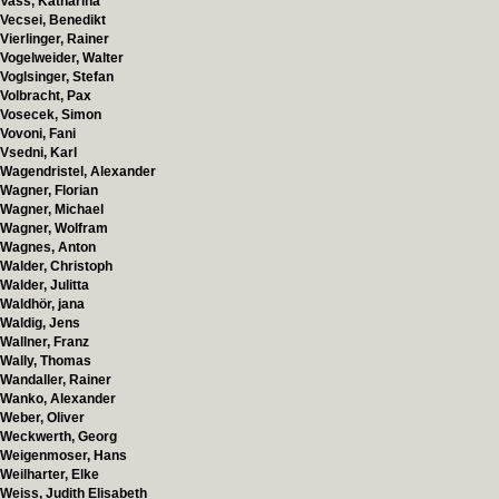
Vass, Katharina
Vecsei, Benedikt
Vierlinger, Rainer
Vogelweider, Walter
Voglsinger, Stefan
Volbracht, Pax
Vosecek, Simon
Vovoni, Fani
Vsedni, Karl
Wagendristel, Alexander
Wagner, Florian
Wagner, Michael
Wagner, Wolfram
Wagnes, Anton
Walder, Christoph
Walder, Julitta
Waldhör, jana
Waldig, Jens
Wallner, Franz
Wally, Thomas
Wandaller, Rainer
Wanko, Alexander
Weber, Oliver
Weckwerth, Georg
Weigenmoser, Hans
Weilharter, Elke
Weiss, Judith Elisabeth