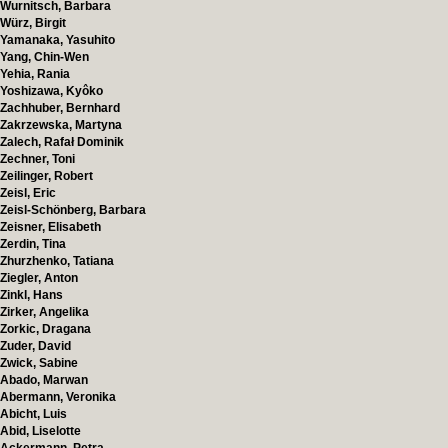
Wurnitsch, Barbara
Würz, Birgit
Yamanaka, Yasuhito
Yang, Chin-Wen
Yehia, Rania
Yoshizawa, Kyôko
Zachhuber, Bernhard
Zakrzewska, Martyna
Zalech, Rafał Dominik
Zechner, Toni
Zeilinger, Robert
Zeisl, Eric
Zeisl-Schönberg, Barbara
Zeisner, Elisabeth
Zerdin, Tina
Zhurzhenko, Tatiana
Ziegler, Anton
Zinkl, Hans
Zirker, Angelika
Zorkic, Dragana
Zuder, David
Zwick, Sabine
Abado, Marwan
Abermann, Veronika
Abicht, Luis
Abid, Liselotte