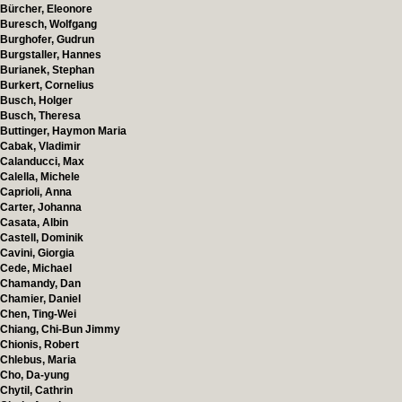
Bürcher, Eleonore
Buresch, Wolfgang
Burghofer, Gudrun
Burgstaller, Hannes
Burianek, Stephan
Burkert, Cornelius
Busch, Holger
Busch, Theresa
Buttinger, Haymon Maria
Cabak, Vladimir
Calanducci, Max
Calella, Michele
Caprioli, Anna
Carter, Johanna
Casata, Albin
Castell, Dominik
Cavini, Giorgia
Cede, Michael
Chamandy, Dan
Chamier, Daniel
Chen, Ting-Wei
Chiang, Chi-Bun Jimmy
Chionis, Robert
Chlebus, Maria
Cho, Da-yung
Chytil, Cathrin