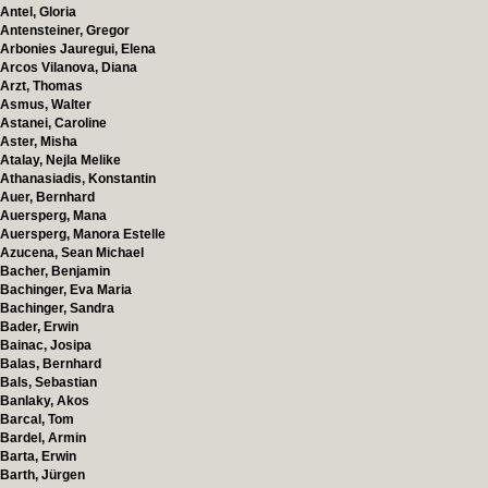
Antel, Gloria
Antensteiner, Gregor
Arbonies Jauregui, Elena
Arcos Vilanova, Diana
Arzt, Thomas
Asmus, Walter
Astanei, Caroline
Aster, Misha
Atalay, Nejla Melike
Athanasiadis, Konstantin
Auer, Bernhard
Auersperg, Mana
Auersperg, Manora Estelle
Azucena, Sean Michael
Bacher, Benjamin
Bachinger, Eva Maria
Bachinger, Sandra
Bader, Erwin
Bainac, Josipa
Balas, Bernhard
Bals, Sebastian
Banlaky, Akos
Barcal, Tom
Bardel, Armin
Barta, Erwin
Barth, Jürgen