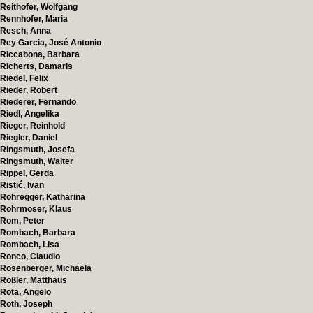
Reithofer, Wolfgang
Rennhofer, Maria
Resch, Anna
Rey Garcia, José Antonio
Riccabona, Barbara
Richerts, Damaris
Riedel, Felix
Rieder, Robert
Riederer, Fernando
Riedl, Angelika
Rieger, Reinhold
Riegler, Daniel
Ringsmuth, Josefa
Ringsmuth, Walter
Rippel, Gerda
Ristić, Ivan
Rohregger, Katharina
Rohrmoser, Klaus
Rom, Peter
Rombach, Barbara
Rombach, Lisa
Ronco, Claudio
Rosenberger, Michaela
Rößler, Matthäus
Rota, Angelo
Roth, Joseph