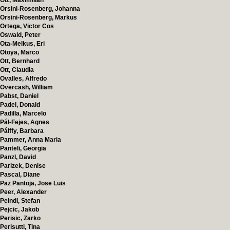
Ölz, Maximilian
Orsini-Rosenberg, Johanna
Orsini-Rosenberg, Markus
Ortega, Victor Cos
Oswald, Peter
Ota-Melkus, Eri
Otoya, Marco
Ott, Bernhard
Ott, Claudia
Ovalles, Alfredo
Overcash, William
Pabst, Daniel
Padel, Donald
Padilla, Marcelo
Pál-Fejes, Agnes
Pálffy, Barbara
Pammer, Anna Maria
Panteli, Georgia
Panzl, David
Parizek, Denise
Pascal, Diane
Paz Pantoja, Jose Luis
Peer, Alexander
Peindl, Stefan
Pejcic, Jakob
Perisic, Zarko
Perisutti, Tina