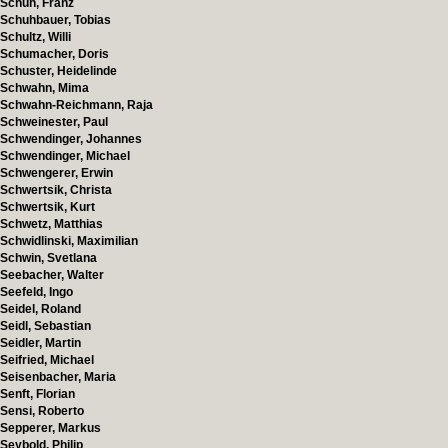
Schuh, Franz
Schuhbauer, Tobias
Schultz, Willi
Schumacher, Doris
Schuster, Heidelinde
Schwahn, Mima
Schwahn-Reichmann, Raja
Schweinester, Paul
Schwendinger, Johannes
Schwendinger, Michael
Schwengerer, Erwin
Schwertsik, Christa
Schwertsik, Kurt
Schwetz, Matthias
Schwidlinski, Maximilian
Schwin, Svetlana
Seebacher, Walter
Seefeld, Ingo
Seidel, Roland
Seidl, Sebastian
Seidler, Martin
Seifried, Michael
Seisenbacher, Maria
Senft, Florian
Sensi, Roberto
Sepperer, Markus
Seybold, Philip