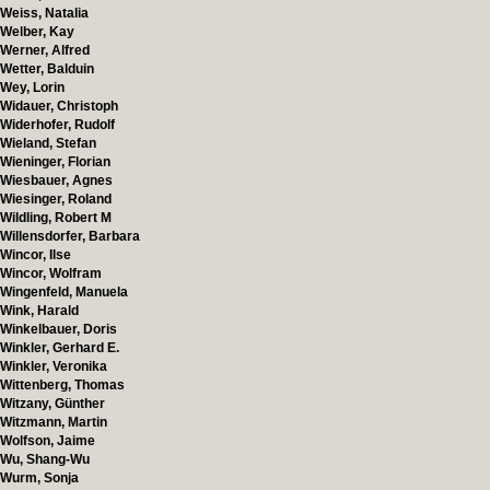
Weiss, Natalia
Welber, Kay
Werner, Alfred
Wetter, Balduin
Wey, Lorin
Widauer, Christoph
Widerhofer, Rudolf
Wieland, Stefan
Wieninger, Florian
Wiesbauer, Agnes
Wiesinger, Roland
Wildling, Robert M
Willensdorfer, Barbara
Wincor, Ilse
Wincor, Wolfram
Wingenfeld, Manuela
Wink, Harald
Winkelbauer, Doris
Winkler, Gerhard E.
Winkler, Veronika
Wittenberg, Thomas
Witzany, Günther
Witzmann, Martin
Wolfson, Jaime
Wu, Shang-Wu
Wurm, Sonja