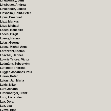
Lindworsky, Jens
Linsbauer, Andrea
Linsenbolz, Louise
Linshalm, Heinz-Peter
Lipuš, Emanuel
Liszt, Markus
Liszt, Michael
Lodes, Benedikt
Lodes, Birgit
Loewy, Hanno
Lolas, George
Lopez, Michel-Ange
Lorenzoni, Stefan
Löschel, Hannes
Lowrie Tafoya, Victor
Ludmány, Sebestyén
Lüftinger, Theresa
Lugger, Johannes Paul
Lukan, Peter
Lukas, Jan Maria
Lukic, Niko
Lurf, Johann
Luttenberger, Franz
Lutz, Alexander
Lux, Dora
Lux, Lea
Lvova, Irina