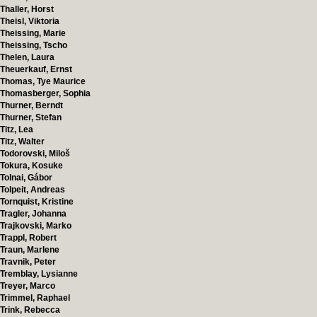
Thaller, Horst
Theisl, Viktoria
Theissing, Marie
Theissing, Tscho
Thelen, Laura
Theuerkauf, Ernst
Thomas, Tye Maurice
Thomasberger, Sophia
Thurner, Berndt
Thurner, Stefan
Titz, Lea
Titz, Walter
Todorovski, Miloš
Tokura, Kosuke
Tolnai, Gábor
Tolpeit, Andreas
Tornquist, Kristine
Tragler, Johanna
Trajkovski, Marko
Trappl, Robert
Traun, Marlene
Travnik, Peter
Tremblay, Lysianne
Treyer, Marco
Trimmel, Raphael
Trink, Rebecca