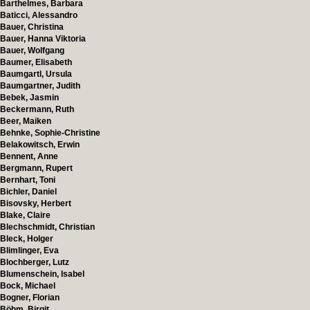
Barthelmes, Barbara
Baticci, Alessandro
Bauer, Christina
Bauer, Hanna Viktoria
Bauer, Wolfgang
Baumer, Elisabeth
Baumgartl, Ursula
Baumgartner, Judith
Bebek, Jasmin
Beckermann, Ruth
Beer, Maiken
Behnke, Sophie-Christine
Belakowitsch, Erwin
Bennent, Anne
Bergmann, Rupert
Bernhart, Toni
Bichler, Daniel
Bisovsky, Herbert
Blake, Claire
Blechschmidt, Christian
Bleck, Holger
Blimlinger, Eva
Blochberger, Lutz
Blumenschein, Isabel
Bock, Michael
Bogner, Florian
Böhm, Birgit