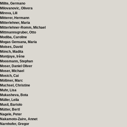
Milite, Germano
Milovanovic, Olivera
Mireva, Lili
Mitterer, Hermann
Mitterlehner, Maria
Mitterlehner-Romm, Michael
Mittmannsgruber, Otto
Modiba, Caroline
Mogas Gensana, Maria
Moises, David
Mönch, Madita
Montjoye, Irène
Moosmann, Stephan
Moser, Daniel Oliver
Moser, Michael
Mosich, Cai
Mößmer, Marc
Muchsel, Christine
Muhr, Lisa
Mukasheva, Bota
Müller, Leila
Musil, Bartolo
Mütter, Bertl
Nagele, Peter
Nakamoto-Zaire, Annet
Narnhofer, Gregor