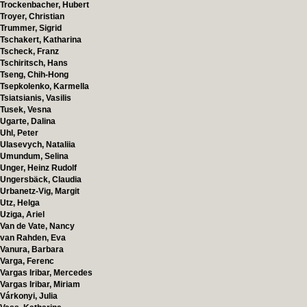
Trockenbacher, Hubert
Troyer, Christian
Trummer, Sigrid
Tschakert, Katharina
Tscheck, Franz
Tschiritsch, Hans
Tseng, Chih-Hong
Tsepkolenko, Karmella
Tsiatsianis, Vasilis
Tusek, Vesna
Ugarte, Dalina
Uhl, Peter
Ulasevych, Nataliia
Umundum, Selina
Unger, Heinz Rudolf
Ungersbäck, Claudia
Urbanetz-Vig, Margit
Utz, Helga
Uziga, Ariel
Van de Vate, Nancy
van Rahden, Eva
Vanura, Barbara
Varga, Ferenc
Vargas Iribar, Mercedes
Vargas Iribar, Miriam
Várkonyi, Julia