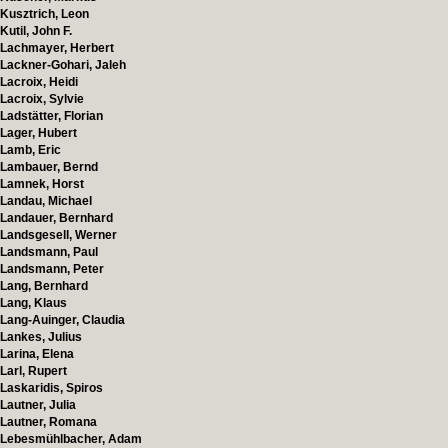
Kusztrich, Leon
Kutil, John F.
Lachmayer, Herbert
Lackner-Gohari, Jaleh
Lacroix, Heidi
Lacroix, Sylvie
Ladstätter, Florian
Lager, Hubert
Lamb, Eric
Lambauer, Bernd
Lamnek, Horst
Landau, Michael
Landauer, Bernhard
Landsgesell, Werner
Landsmann, Paul
Landsmann, Peter
Lang, Bernhard
Lang, Klaus
Lang-Auinger, Claudia
Lankes, Julius
Larina, Elena
Larl, Rupert
Laskaridis, Spiros
Lautner, Julia
Lautner, Romana
Lebesmühlbacher, Adam