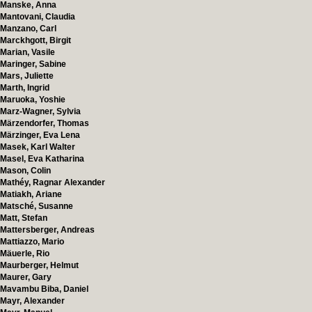
Manske, Anna
Mantovani, Claudia
Manzano, Carl
Marckhgott, Birgit
Marian, Vasile
Maringer, Sabine
Mars, Juliette
Marth, Ingrid
Maruoka, Yoshie
Marz-Wagner, Sylvia
Märzendorfer, Thomas
Märzinger, Eva Lena
Masek, Karl Walter
Masel, Eva Katharina
Mason, Colin
Mathéy, Ragnar Alexander
Matiakh, Ariane
Matsché, Susanne
Matt, Stefan
Mattersberger, Andreas
Mattiazzo, Mario
Mäuerle, Rio
Maurberger, Helmut
Maurer, Gary
Mavambu Biba, Daniel
Mayr, Alexander