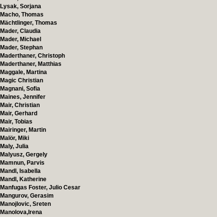
Lysak, Sorjana
Macho, Thomas
Mächtlinger, Thomas
Mader, Claudia
Mader, Michael
Mader, Stephan
Maderthaner, Christoph
Maderthaner, Matthias
Maggale, Martina
Magic Christian
Magnani, Sofia
Maines, Jennifer
Mair, Christian
Mair, Gerhard
Mair, Tobias
Mairinger, Martin
Malör, Miki
Maly, Julia
Malyusz, Gergely
Mamnun, Parvis
Mandl, Isabella
Mandl, Katherine
Manfugas Foster, Julio Cesar
Mangurov, Gerasim
Manojlovic, Sreten
Manolova,Irena