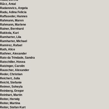
Rácz, Antal
Radanovics, Angela
Radu, Adina Felicia
Raffaseder, Hannes
Rahmann, Maren
Rahmann, Marlene
Rainer, Bernhard
Rakkola, Kari
Ramharter, Lila
Ramharter, Michael
Ramirez, Rafael
Rath, Alice
Rathner, Alexander
Rato da Trindade, Sandra
Ratschiller, Hosea
Ratzinger, Carolin
Rauscher, Alexander
Reder, Christian
Reichert, Julia
Reichl, Stefanie
Reimer, Soheyla
Reinberg, Gregor
Reinhart, Martin
Reiter, Herwig
Reiter, Martina
Reiter, Stefan Kurt