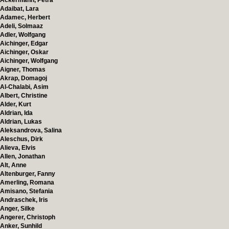
Ackermann, Petra
Adaibat, Lara
Adamec, Herbert
Adeli, Solmaaz
Adler, Wolfgang
Aichinger, Edgar
Aichinger, Oskar
Aichinger, Wolfgang
Aigner, Thomas
Akrap, Domagoj
Al-Chalabi, Asim
Albert, Christine
Alder, Kurt
Aldrian, Ida
Aldrian, Lukas
Aleksandrova, Salina
Aleschus, Dirk
Alieva, Elvis
Allen, Jonathan
Alt, Anne
Altenburger, Fanny
Amerling, Romana
Amisano, Stefania
Andraschek, Iris
Anger, Silke
Angerer, Christoph
Anker, Sunhild