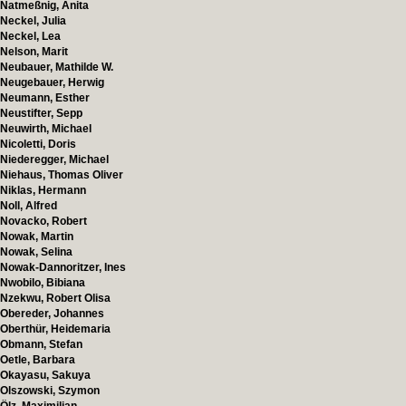
Natmeßnig, Anita
Neckel, Julia
Neckel, Lea
Nelson, Marit
Neubauer, Mathilde W.
Neugebauer, Herwig
Neumann, Esther
Neustifter, Sepp
Neuwirth, Michael
Nicoletti, Doris
Niederegger, Michael
Niehaus, Thomas Oliver
Niklas, Hermann
Noll, Alfred
Novacko, Robert
Nowak, Martin
Nowak, Selina
Nowak-Dannoritzer, Ines
Nwobilo, Bibiana
Nzekwu, Robert Olisa
Obereder, Johannes
Oberthür, Heidemaria
Obmann, Stefan
Oetle, Barbara
Okayasu, Sakuya
Olszowski, Szymon