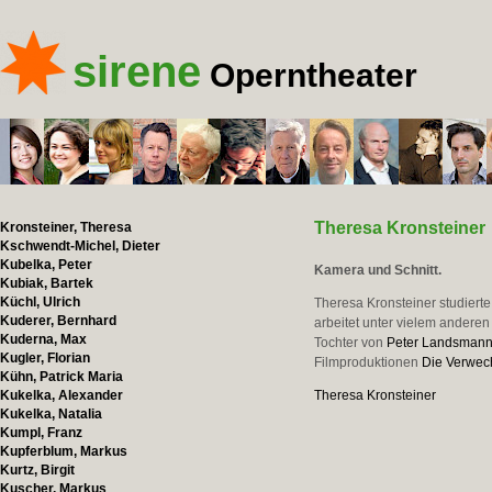
sirene
Operntheater
Theresa Kronsteiner
Kronsteiner, Theresa
Kschwendt-Michel, Dieter
Kubelka, Peter
Kamera und Schnitt.
Kubiak, Bartek
Küchl, Ulrich
Theresa Kronsteiner studiert
Kuderer, Bernhard
arbeitet unter vielem anderen
Kuderna, Max
Tochter von
Peter Landsman
Kugler, Florian
Filmproduktionen
Die Verwec
Kühn, Patrick Maria
Kukelka, Alexander
Theresa Kronsteiner
Kukelka, Natalia
Kumpl, Franz
Kupferblum, Markus
Kurtz, Birgit
Kuscher, Markus