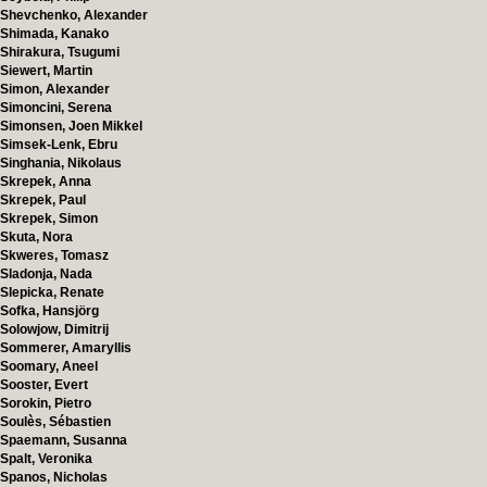
Shevchenko, Alexander
Shimada, Kanako
Shirakura, Tsugumi
Siewert, Martin
Simon, Alexander
Simoncini, Serena
Simonsen, Joen Mikkel
Simsek-Lenk, Ebru
Singhania, Nikolaus
Skrepek, Anna
Skrepek, Paul
Skrepek, Simon
Skuta, Nora
Skweres, Tomasz
Sladonja, Nada
Slepicka, Renate
Sofka, Hansjörg
Solowjow, Dimitrij
Sommerer, Amaryllis
Soomary, Aneel
Sooster, Evert
Sorokin, Pietro
Soulès, Sébastien
Spaemann, Susanna
Spalt, Veronika
Spanos, Nicholas