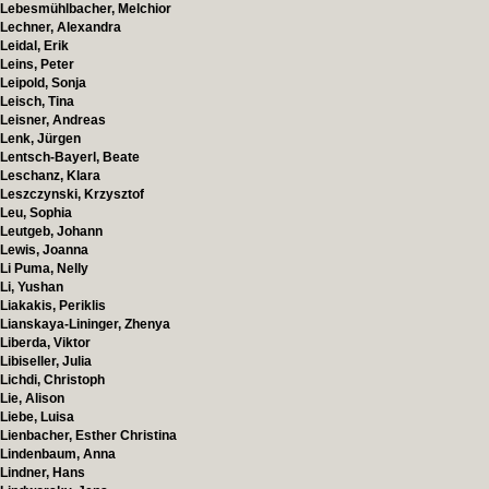
Lebesmühlbacher, Melchior
Lechner, Alexandra
Leidal, Erik
Leins, Peter
Leipold, Sonja
Leisch, Tina
Leisner, Andreas
Lenk, Jürgen
Lentsch-Bayerl, Beate
Leschanz, Klara
Leszczynski, Krzysztof
Leu, Sophia
Leutgeb, Johann
Lewis, Joanna
Li Puma, Nelly
Li, Yushan
Liakakis, Periklis
Lianskaya-Lininger, Zhenya
Liberda, Viktor
Libiseller, Julia
Lichdi, Christoph
Lie, Alison
Liebe, Luisa
Lienbacher, Esther Christina
Lindenbaum, Anna
Lindner, Hans