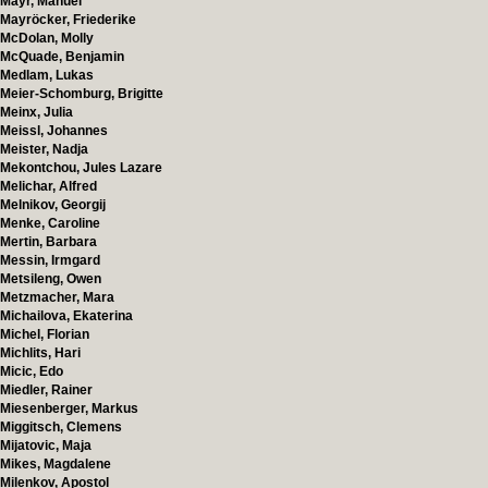
Mayr, Manuel
Mayröcker, Friederike
McDolan, Molly
McQuade, Benjamin
Medlam, Lukas
Meier-Schomburg, Brigitte
Meinx, Julia
Meissl, Johannes
Meister, Nadja
Mekontchou, Jules Lazare
Melichar, Alfred
Melnikov, Georgij
Menke, Caroline
Mertin, Barbara
Messin, Irmgard
Metsileng, Owen
Metzmacher, Mara
Michailova, Ekaterina
Michel, Florian
Michlits, Hari
Micic, Edo
Miedler, Rainer
Miesenberger, Markus
Miggitsch, Clemens
Mijatovic, Maja
Mikes, Magdalene
Milenkov, Apostol