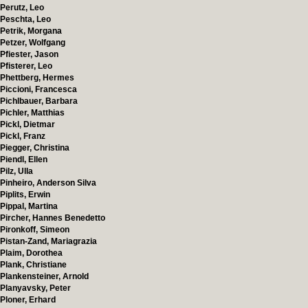
Perutz, Leo
Peschta, Leo
Petrik, Morgana
Petzer, Wolfgang
Pfiester, Jason
Pfisterer, Leo
Phettberg, Hermes
Piccioni, Francesca
Pichlbauer, Barbara
Pichler, Matthias
Pickl, Dietmar
Pickl, Franz
Piegger, Christina
Piendl, Ellen
Pilz, Ulla
Pinheiro, Anderson Silva
Piplits, Erwin
Pippal, Martina
Pircher, Hannes Benedetto
Pironkoff, Simeon
Pistan-Zand, Mariagrazia
Plaim, Dorothea
Plank, Christiane
Plankensteiner, Arnold
Planyavsky, Peter
Ploner, Erhard