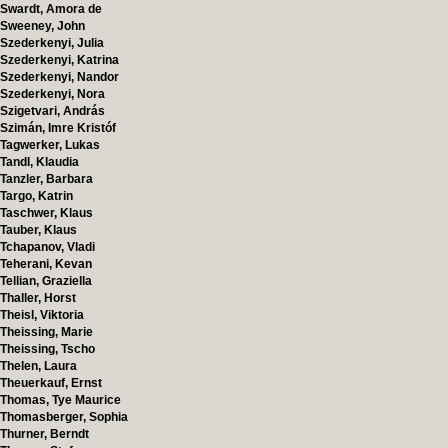
Swardt, Amora de
Sweeney, John
Szederkenyi, Julia
Szederkenyi, Katrina
Szederkenyi, Nandor
Szederkenyi, Nora
Szigetvari, András
Szimán, Imre Kristóf
Tagwerker, Lukas
Tandl, Klaudia
Tanzler, Barbara
Targo, Katrin
Taschwer, Klaus
Tauber, Klaus
Tchapanov, Vladi
Teherani, Kevan
Tellian, Graziella
Thaller, Horst
Theisl, Viktoria
Theissing, Marie
Theissing, Tscho
Thelen, Laura
Theuerkauf, Ernst
Thomas, Tye Maurice
Thomasberger, Sophia
Thurner, Berndt