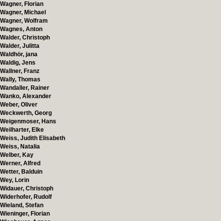
Wagner, Florian
Wagner, Michael
Wagner, Wolfram
Wagnes, Anton
Walder, Christoph
Walder, Julitta
Waldhör, jana
Waldig, Jens
Wallner, Franz
Wally, Thomas
Wandaller, Rainer
Wanko, Alexander
Weber, Oliver
Weckwerth, Georg
Weigenmoser, Hans
Weilharter, Elke
Weiss, Judith Elisabeth
Weiss, Natalia
Welber, Kay
Werner, Alfred
Wetter, Balduin
Wey, Lorin
Widauer, Christoph
Widerhofer, Rudolf
Wieland, Stefan
Wieninger, Florian