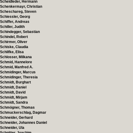
Scheidleder, Hermann
Schenkermayr, Christian
Scheschareg, Steven
Schiessler, Georg
Schiffer, Andreas
Schiller, Judith
Schindegger, Sebastian
Schindel, Robert
Schirmer, Oliver
Schiske, Claudia
Schlifke, Elisa
Schlosser, Milkana
Schmid, Hannelore
Schmid, Manfred A.
Schmidinger, Marcus
Schmidinger, Theresia
Schmidt, Burghart
Schmidt, Daniel
Schmidt, David
Schmidt, Mirjam
Schmidt, Sandra
Schmögner, Thomas
Schmuckerschlag, Dagmar
Schneider, Gerhard
Schneider, Johannes Daniel
Schneider, Ula
Schnitter, Joachim