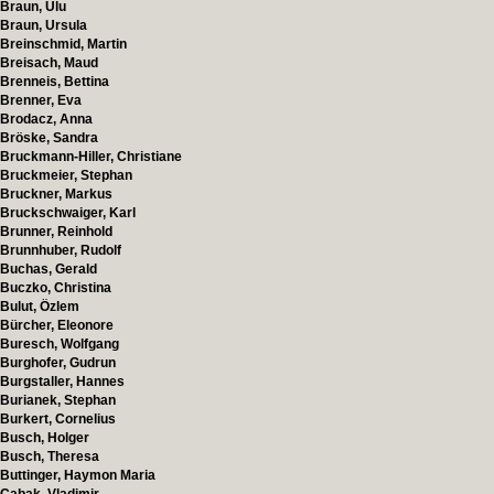
Braun, Ulu
Braun, Ursula
Breinschmid, Martin
Breisach, Maud
Brenneis, Bettina
Brenner, Eva
Brodacz, Anna
Bröske, Sandra
Bruckmann-Hiller, Christiane
Bruckmeier, Stephan
Bruckner, Markus
Bruckschwaiger, Karl
Brunner, Reinhold
Brunnhuber, Rudolf
Buchas, Gerald
Buczko, Christina
Bulut, Özlem
Bürcher, Eleonore
Buresch, Wolfgang
Burghofer, Gudrun
Burgstaller, Hannes
Burianek, Stephan
Burkert, Cornelius
Busch, Holger
Busch, Theresa
Buttinger, Haymon Maria