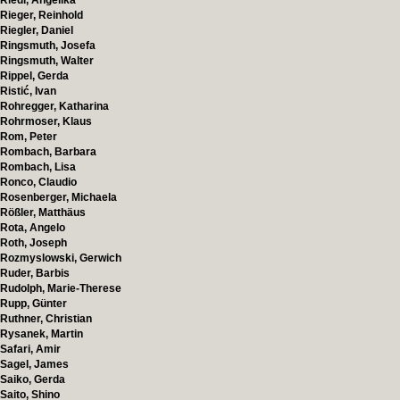
Riedl, Angelika
Rieger, Reinhold
Riegler, Daniel
Ringsmuth, Josefa
Ringsmuth, Walter
Rippel, Gerda
Ristić, Ivan
Rohregger, Katharina
Rohrmoser, Klaus
Rom, Peter
Rombach, Barbara
Rombach, Lisa
Ronco, Claudio
Rosenberger, Michaela
Rößler, Matthäus
Rota, Angelo
Roth, Joseph
Rozmyslowski, Gerwich
Ruder, Barbis
Rudolph, Marie-Therese
Rupp, Günter
Ruthner, Christian
Rysanek, Martin
Safari, Amir
Sagel, James
Saiko, Gerda
Saito, Shino