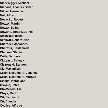
Niederegger, Michael
Niehaus, Thomas Oliver
Niklas, Hermann
Noll, Alfred
Novacko, Robert
Nowak, Martin
Nowak, Selina
Nowak-Dannoritzer, Ines
Nwobilo, Bibiana
Nzekwu, Robert Olisa
Obereder, Johannes
Oberthür, Heidemaria
Obmann, Stefan
Oetle, Barbara
Okayasu, Sakuya
Olszowski, Szymon
Ölz, Maximilian
Orsini-Rosenberg, Johanna
Orsini-Rosenberg, Markus
Ortega, Victor Cos
Oswald, Peter
Ota-Melkus, Eri
Otoya, Marco
Ott, Bernhard
Ott, Claudia
Ovalles, Alfredo