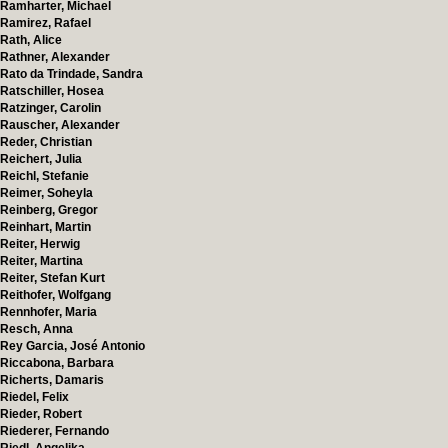
Ramharter, Michael
Ramirez, Rafael
Rath, Alice
Rathner, Alexander
Rato da Trindade, Sandra
Ratschiller, Hosea
Ratzinger, Carolin
Rauscher, Alexander
Reder, Christian
Reichert, Julia
Reichl, Stefanie
Reimer, Soheyla
Reinberg, Gregor
Reinhart, Martin
Reiter, Herwig
Reiter, Martina
Reiter, Stefan Kurt
Reithofer, Wolfgang
Rennhofer, Maria
Resch, Anna
Rey Garcia, José Antonio
Riccabona, Barbara
Richerts, Damaris
Riedel, Felix
Rieder, Robert
Riederer, Fernando