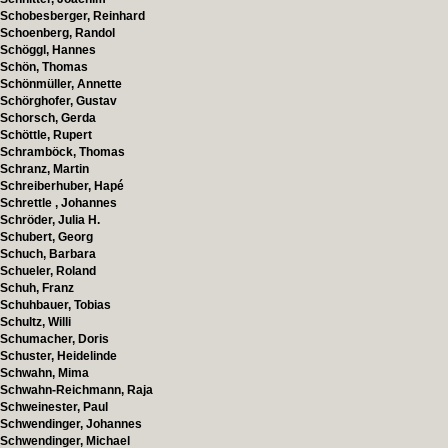
Schobesberger, Reinhard
Schoenberg, Randol
Schöggl, Hannes
Schön, Thomas
Schönmüller, Annette
Schörghofer, Gustav
Schorsch, Gerda
Schöttle, Rupert
Schramböck, Thomas
Schranz, Martin
Schreiberhuber, Hapé
Schrettle , Johannes
Schröder, Julia H.
Schubert, Georg
Schuch, Barbara
Schueler, Roland
Schuh, Franz
Schuhbauer, Tobias
Schultz, Willi
Schumacher, Doris
Schuster, Heidelinde
Schwahn, Mima
Schwahn-Reichmann, Raja
Schweinester, Paul
Schwendinger, Johannes
Schwendinger, Michael