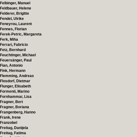
Felbinger, Manuel
Feldbauer, Helene
Felderer, Brigitte
Fendel, Ulrike
Feneyrou, Laurent
Fennes, Florian
Ferek-Petric, Margareta
Ferk, Miha
Ferrari, Fabricio
Fetz, Bernhard
Feuchtinger, Michael
Feuersänger, Paul
Fian, Antonio
Fink, Hermann
Flemming, Andreas
Flosdorf, Dietmar
Flunger, Elisabeth
Formenti, Marino
Fornhammar, Lisa
Fragner, Bert
Fragner, Boriana
Frangenberg, Hanno
Frank, Irene
Franzobel
Freitag, Danijela
Freitag, Fatima