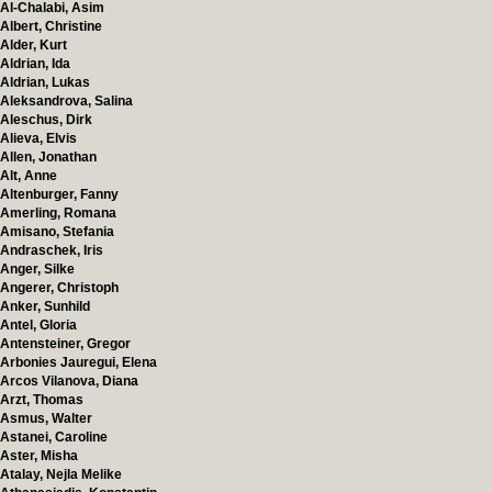
Al-Chalabi, Asim
Albert, Christine
Alder, Kurt
Aldrian, Ida
Aldrian, Lukas
Aleksandrova, Salina
Aleschus, Dirk
Alieva, Elvis
Allen, Jonathan
Alt, Anne
Altenburger, Fanny
Amerling, Romana
Amisano, Stefania
Andraschek, Iris
Anger, Silke
Angerer, Christoph
Anker, Sunhild
Antel, Gloria
Antensteiner, Gregor
Arbonies Jauregui, Elena
Arcos Vilanova, Diana
Arzt, Thomas
Asmus, Walter
Astanei, Caroline
Aster, Misha
Atalay, Nejla Melike