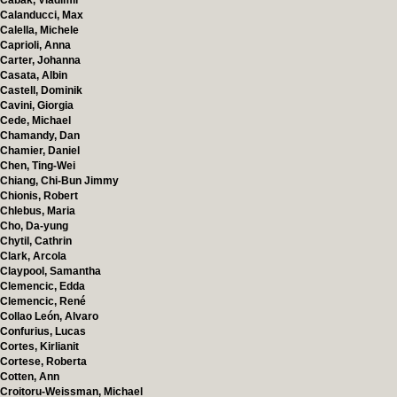
Cabak, Vladimir
Calanducci, Max
Calella, Michele
Caprioli, Anna
Carter, Johanna
Casata, Albin
Castell, Dominik
Cavini, Giorgia
Cede, Michael
Chamandy, Dan
Chamier, Daniel
Chen, Ting-Wei
Chiang, Chi-Bun Jimmy
Chionis, Robert
Chlebus, Maria
Cho, Da-yung
Chytil, Cathrin
Clark, Arcola
Claypool, Samantha
Clemencic, Edda
Clemencic, René
Collao León, Alvaro
Confurius, Lucas
Cortes, Kirlianit
Cortese, Roberta
Cotten, Ann
Croitoru-Weissman, Michael