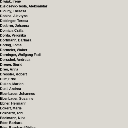
Diwiak, Irene
Djelosevic-Tesla, Aleksandar
Dlouhy, Theresa
Dobina, Alevtyna
Doblinger, Teresa
Doderer, Johanna
Domjan, Csilla
Dorda, Veronika
Dorfmann, Barbara
Döring, Loma
Dormeier, Walter
Dorninger, Wolfgang Fadi
Dorschel, Andreas
Dreger, Sigrid
Dreo, Anna
Dressler, Robert
Duit, Erke
Duken, Marlen
Dusl, Andrea
Ebenbauer, Johannes
Ebenbauer, Susanne
Ebner, Hermann
Eckert, Marie
Eckhardt, Toni
Edelmann, Nina
Eder, Barbara
Eder, Bernhard Philipp