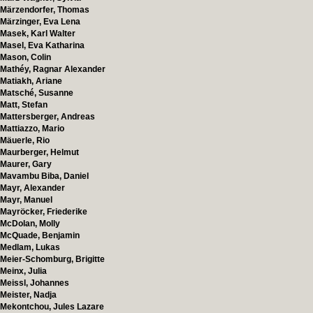
Märzendorfer, Thomas
Märzinger, Eva Lena
Masek, Karl Walter
Masel, Eva Katharina
Mason, Colin
Mathéy, Ragnar Alexander
Matiakh, Ariane
Matsché, Susanne
Matt, Stefan
Mattersberger, Andreas
Mattiazzo, Mario
Mäuerle, Rio
Maurberger, Helmut
Maurer, Gary
Mavambu Biba, Daniel
Mayr, Alexander
Mayr, Manuel
Mayröcker, Friederike
McDolan, Molly
McQuade, Benjamin
Medlam, Lukas
Meier-Schomburg, Brigitte
Meinx, Julia
Meissl, Johannes
Meister, Nadja
Mekontchou, Jules Lazare