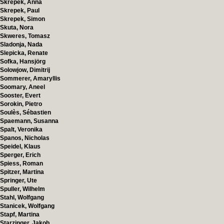
Skrepek, Anna
Skrepek, Paul
Skrepek, Simon
Skuta, Nora
Skweres, Tomasz
Sladonja, Nada
Slepicka, Renate
Sofka, Hansjörg
Solowjow, Dimitrij
Sommerer, Amaryllis
Soomary, Aneel
Sooster, Evert
Sorokin, Pietro
Soulès, Sébastien
Spaemann, Susanna
Spalt, Veronika
Spanos, Nicholas
Speidel, Klaus
Sperger, Erich
Spiess, Roman
Spitzer, Martina
Springer, Ute
Spuller, Wilhelm
Stahl, Wolfgang
Stanicek, Wolfgang
Stapf, Martina
Starzinger, Jakob