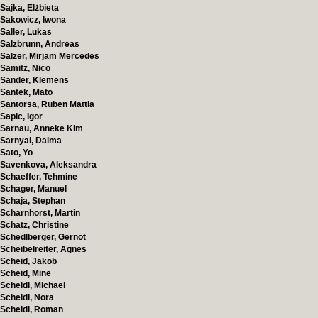
Sajka, Elżbieta
Sakowicz, Iwona
Saller, Lukas
Salzbrunn, Andreas
Salzer, Mirjam Mercedes
Samitz, Nico
Sander, Klemens
Santek, Mato
Santorsa, Ruben Mattia
Sapic, Igor
Sarnau, Anneke Kim
Sarnyai, Dalma
Sato, Yo
Savenkova, Aleksandra
Schaeffer, Tehmine
Schager, Manuel
Schaja, Stephan
Scharnhorst, Martin
Schatz, Christine
Schedlberger, Gernot
Scheibelreiter, Agnes
Scheid, Jakob
Scheid, Mine
Scheidl, Michael
Scheidl, Nora
Scheidl, Roman