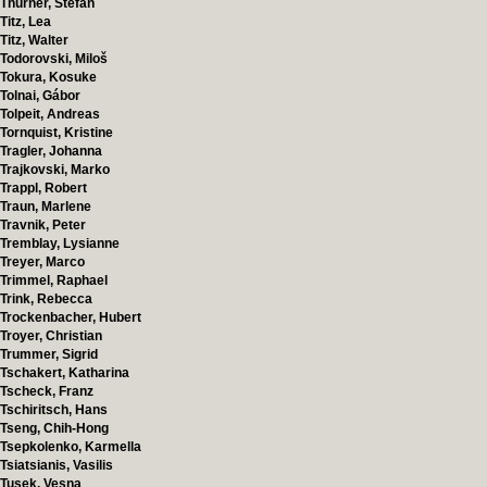
Thurner, Stefan
Titz, Lea
Titz, Walter
Todorovski, Miloš
Tokura, Kosuke
Tolnai, Gábor
Tolpeit, Andreas
Tornquist, Kristine
Tragler, Johanna
Trajkovski, Marko
Trappl, Robert
Traun, Marlene
Travnik, Peter
Tremblay, Lysianne
Treyer, Marco
Trimmel, Raphael
Trink, Rebecca
Trockenbacher, Hubert
Troyer, Christian
Trummer, Sigrid
Tschakert, Katharina
Tscheck, Franz
Tschiritsch, Hans
Tseng, Chih-Hong
Tsepkolenko, Karmella
Tsiatsianis, Vasilis
Tusek, Vesna