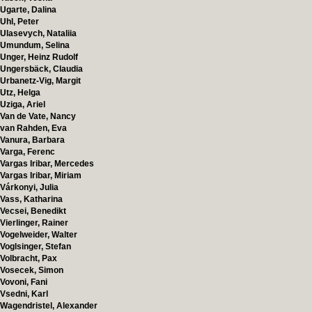
Ugarte, Dalina
Uhl, Peter
Ulasevych, Nataliia
Umundum, Selina
Unger, Heinz Rudolf
Ungersbäck, Claudia
Urbanetz-Vig, Margit
Utz, Helga
Uziga, Ariel
Van de Vate, Nancy
van Rahden, Eva
Vanura, Barbara
Varga, Ferenc
Vargas Iribar, Mercedes
Vargas Iribar, Miriam
Várkonyi, Julia
Vass, Katharina
Vecsei, Benedikt
Vierlinger, Rainer
Vogelweider, Walter
Voglsinger, Stefan
Volbracht, Pax
Vosecek, Simon
Vovoni, Fani
Vsedni, Karl
Wagendristel, Alexander