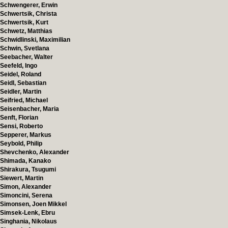
Schwengerer, Erwin
Schwertsik, Christa
Schwertsik, Kurt
Schwetz, Matthias
Schwidlinski, Maximilian
Schwin, Svetlana
Seebacher, Walter
Seefeld, Ingo
Seidel, Roland
Seidl, Sebastian
Seidler, Martin
Seifried, Michael
Seisenbacher, Maria
Senft, Florian
Sensi, Roberto
Sepperer, Markus
Seybold, Philip
Shevchenko, Alexander
Shimada, Kanako
Shirakura, Tsugumi
Siewert, Martin
Simon, Alexander
Simoncini, Serena
Simonsen, Joen Mikkel
Simsek-Lenk, Ebru
Singhania, Nikolaus