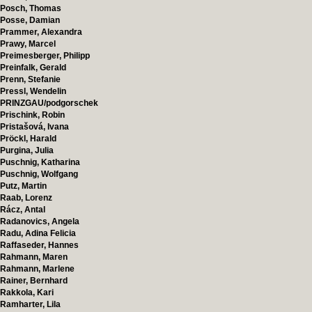
Posch, Thomas
Posse, Damian
Prammer, Alexandra
Prawy, Marcel
Preimesberger, Philipp
Preinfalk, Gerald
Prenn, Stefanie
Pressl, Wendelin
PRINZGAU/podgorschek
Prischink, Robin
Pristašová, Ivana
Pröckl, Harald
Purgina, Julia
Puschnig, Katharina
Puschnig, Wolfgang
Putz, Martin
Raab, Lorenz
Rácz, Antal
Radanovics, Angela
Radu, Adina Felicia
Raffaseder, Hannes
Rahmann, Maren
Rahmann, Marlene
Rainer, Bernhard
Rakkola, Kari
Ramharter, Lila