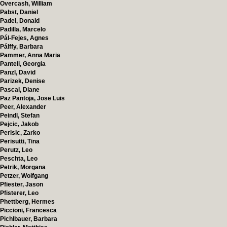
Overcash, William
Pabst, Daniel
Padel, Donald
Padilla, Marcelo
Pál-Fejes, Agnes
Pálffy, Barbara
Pammer, Anna Maria
Panteli, Georgia
Panzl, David
Parizek, Denise
Pascal, Diane
Paz Pantoja, Jose Luis
Peer, Alexander
Peindl, Stefan
Pejcic, Jakob
Perisic, Zarko
Perisutti, Tina
Perutz, Leo
Peschta, Leo
Petrik, Morgana
Petzer, Wolfgang
Pfiester, Jason
Pfisterer, Leo
Phettberg, Hermes
Piccioni, Francesca
Pichlbauer, Barbara