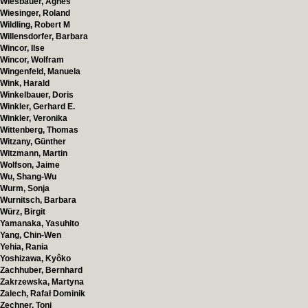
Wiesbauer, Agnes
Wiesinger, Roland
Wildling, Robert M
Willensdorfer, Barbara
Wincor, Ilse
Wincor, Wolfram
Wingenfeld, Manuela
Wink, Harald
Winkelbauer, Doris
Winkler, Gerhard E.
Winkler, Veronika
Wittenberg, Thomas
Witzany, Günther
Witzmann, Martin
Wolfson, Jaime
Wu, Shang-Wu
Wurm, Sonja
Wurnitsch, Barbara
Würz, Birgit
Yamanaka, Yasuhito
Yang, Chin-Wen
Yehia, Rania
Yoshizawa, Kyôko
Zachhuber, Bernhard
Zakrzewska, Martyna
Zalech, Rafał Dominik
Zechner, Toni