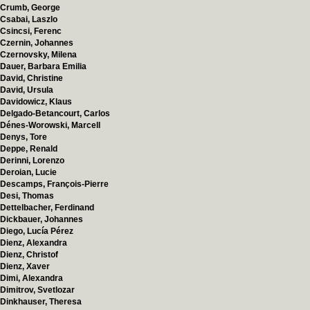
Crumb, George
Csabai, Laszlo
Csincsi, Ferenc
Czernin, Johannes
Czernovsky, Milena
Dauer, Barbara Emilia
David, Christine
David, Ursula
Davidowicz, Klaus
Delgado-Betancourt, Carlos
Dénes-Worowski, Marcell
Denys, Tore
Deppe, Renald
Derinni, Lorenzo
Deroian, Lucie
Descamps, François-Pierre
Desi, Thomas
Dettelbacher, Ferdinand
Dickbauer, Johannes
Diego, Lucía Pérez
Dienz, Alexandra
Dienz, Christof
Dienz, Xaver
Dimi, Alexandra
Dimitrov, Svetlozar
Dinkhauser, Theresa