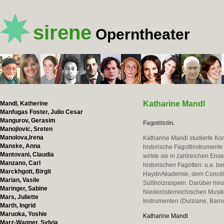
sirene
Operntheater
Katharine Mandl
Mandl, Katherine
Manfugas Foster, Julio Cesar
Mangurov, Gerasim
Fagottistin.
Manojlovic, Sreten
Manolova,Irena
Katharine Mandl studierte Ko
Manske, Anna
historische Fagottinstrumente
Mantovani, Claudia
wirkte sie in zahlreichen En
Manzano, Carl
historischen Fagotten: u.a. 
Marckhgott, Birgit
HaydnAkademie, dem Concil
Marian, Vasile
Süßholzraspeln. Darüber hinau
Maringer, Sabine
Niederösterreichischen Musiksc
Mars, Juliette
Instrumenten (Dulziane, Baroc
Marth, Ingrid
Maruoka, Yoshie
Katharine Mandl
Marz-Wagner, Sylvia