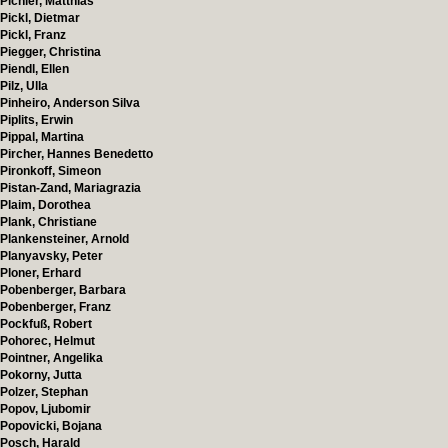
Pichler, Matthias
Pickl, Dietmar
Pickl, Franz
Piegger, Christina
Piendl, Ellen
Pilz, Ulla
Pinheiro, Anderson Silva
Piplits, Erwin
Pippal, Martina
Pircher, Hannes Benedetto
Pironkoff, Simeon
Pistan-Zand, Mariagrazia
Plaim, Dorothea
Plank, Christiane
Plankensteiner, Arnold
Planyavsky, Peter
Ploner, Erhard
Pobenberger, Barbara
Pobenberger, Franz
Pockfuß, Robert
Pohorec, Helmut
Pointner, Angelika
Pokorny, Jutta
Polzer, Stephan
Popov, Ljubomir
Popovicki, Bojana
Posch, Harald