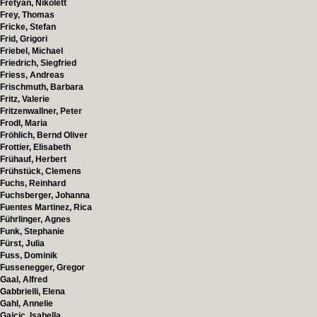
Fretyán, Nikolett
Frey, Thomas
Fricke, Stefan
Frid, Grigori
Friebel, Michael
Friedrich, Siegfried
Friess, Andreas
Frischmuth, Barbara
Fritz, Valerie
Fritzenwallner, Peter
Frodl, Maria
Fröhlich, Bernd Oliver
Frottier, Elisabeth
Frühauf, Herbert
Frühstück, Clemens
Fuchs, Reinhard
Fuchsberger, Johanna
Fuentes Martinez, Rica
Führlinger, Agnes
Funk, Stephanie
Fürst, Julia
Fuss, Dominik
Fussenegger, Gregor
Gaal, Alfred
Gabbrielli, Elena
Gahl, Annelie
Gajcic, Isabella