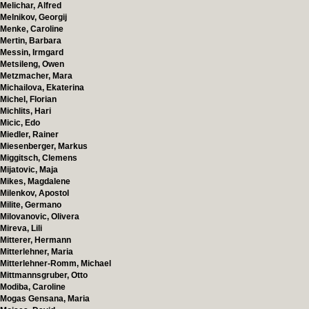
Melichar, Alfred
Melnikov, Georgij
Menke, Caroline
Mertin, Barbara
Messin, Irmgard
Metsileng, Owen
Metzmacher, Mara
Michailova, Ekaterina
Michel, Florian
Michlits, Hari
Micic, Edo
Miedler, Rainer
Miesenberger, Markus
Miggitsch, Clemens
Mijatovic, Maja
Mikes, Magdalene
Milenkov, Apostol
Milite, Germano
Milovanovic, Olivera
Mireva, Lili
Mitterer, Hermann
Mitterlehner, Maria
Mitterlehner-Romm, Michael
Mittmannsgruber, Otto
Modiba, Caroline
Mogas Gensana, Maria