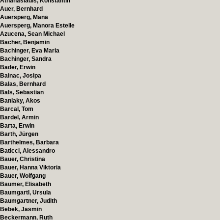
Athanasiadis, Konstantin
Auer, Bernhard
Auersperg, Mana
Auersperg, Manora Estelle
Azucena, Sean Michael
Bacher, Benjamin
Bachinger, Eva Maria
Bachinger, Sandra
Bader, Erwin
Bainac, Josipa
Balas, Bernhard
Bals, Sebastian
Banlaky, Akos
Barcal, Tom
Bardel, Armin
Barta, Erwin
Barth, Jürgen
Barthelmes, Barbara
Baticci, Alessandro
Bauer, Christina
Bauer, Hanna Viktoria
Bauer, Wolfgang
Baumer, Elisabeth
Baumgartl, Ursula
Baumgartner, Judith
Bebek, Jasmin
Beckermann, Ruth