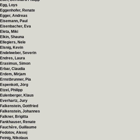
Egg, Loys
Eggenhofer, Renate
Egger, Andreas
Eisemann, Paul
Eisenbacher, Eva
Eleta, Miki
Elkin, Shauna
Ellegiers, Nele
Elsnig, Kevin
Endelweber, Severin
Endres, Laura
Erasimus, Simon
Erbar, Claudia
Erdem, Mirjam
Ernstbrunner, Pia
Espenkott, Jörg
Etzel, Philipp
Eulenberger, Klaus
Everhartz, Jury
Falkenstein, Gottfried
Falkenstein, Johannes
Falkner, Brigitta
Fankhauser, Renate
Fauchère, Guillaume
Fedotov, Alexej
Feinig, Nikolaus