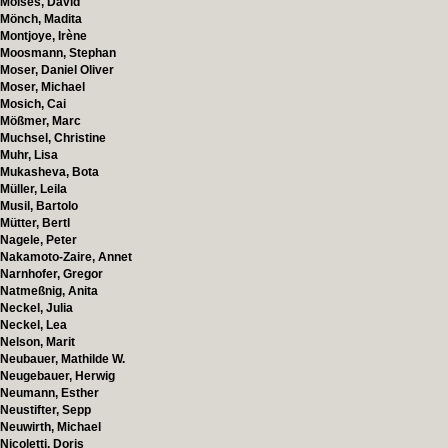
Moises, David
Mönch, Madita
Montjoye, Irène
Moosmann, Stephan
Moser, Daniel Oliver
Moser, Michael
Mosich, Cai
Mößmer, Marc
Muchsel, Christine
Muhr, Lisa
Mukasheva, Bota
Müller, Leila
Musil, Bartolo
Mütter, Bertl
Nagele, Peter
Nakamoto-Zaire, Annet
Narnhofer, Gregor
Natmeßnig, Anita
Neckel, Julia
Neckel, Lea
Nelson, Marit
Neubauer, Mathilde W.
Neugebauer, Herwig
Neumann, Esther
Neustifter, Sepp
Neuwirth, Michael
Nicoletti, Doris