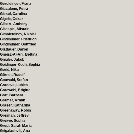
Geroldinger, Franz
Giacalone, Petra
Giesel, Carolina
Gigele, Oskar
Gilbert, Anthony
Gillespie, Alistair
Gimaletdinov, Nikolai
Gindlhumer, Friedrich
Gindlhumer, Gottfried
Glattauer, Daniel
Gneisz-Al-Ani, Bettina
Gnigler, Jakob
Goidinger-Koch, Sophia
Gorič, Nika
Görnet, Rudolf
Gottwald, Stefan
Gracova, Lubica
Gradwohl, Brigitte
Graf, Barbara
Gramer, Armin
Gräser, Katharina
Greenaway, Robin
Greiman, Jeffrey
Greiwe, Sophia
Grepl, Sarah Maria
Grigalashvili, Ana