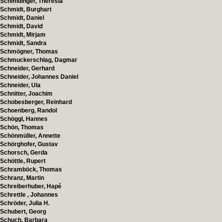
Schmidinger, Theresia
Schmidt, Burghart
Schmidt, Daniel
Schmidt, David
Schmidt, Mirjam
Schmidt, Sandra
Schmögner, Thomas
Schmuckerschlag, Dagmar
Schneider, Gerhard
Schneider, Johannes Daniel
Schneider, Ula
Schnitter, Joachim
Schobesberger, Reinhard
Schoenberg, Randol
Schöggl, Hannes
Schön, Thomas
Schönmüller, Annette
Schörghofer, Gustav
Schorsch, Gerda
Schöttle, Rupert
Schramböck, Thomas
Schranz, Martin
Schreiberhuber, Hapé
Schrettle , Johannes
Schröder, Julia H.
Schubert, Georg
Schuch, Barbara