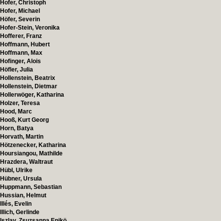
Hofer, Christoph
Hofer, Michael
Höfer, Severin
Hofer-Stein, Veronika
Hofferer, Franz
Hoffmann, Hubert
Hoffmann, Max
Hofinger, Alois
Höfler, Julia
Hollenstein, Beatrix
Hollenstein, Dietmar
Hollerwöger, Katharina
Holzer, Teresa
Hood, Marc
Hooß, Kurt Georg
Horn, Batya
Horvath, Martin
Hötzenecker, Katharina
Hoursiangou, Mathilde
Hrazdera, Waltraut
Hübl, Ulrike
Hübner, Ursula
Huppmann, Sebastian
Hussian, Helmut
Illés, Evelin
Illich, Gerlinde
Iszlay, Zsuzsanna Enikö