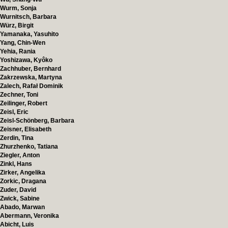
Wurm, Sonja
Wurnitsch, Barbara
Würz, Birgit
Yamanaka, Yasuhito
Yang, Chin-Wen
Yehia, Rania
Yoshizawa, Kyôko
Zachhuber, Bernhard
Zakrzewska, Martyna
Zalech, Rafał Dominik
Zechner, Toni
Zeilinger, Robert
Zeisl, Eric
Zeisl-Schönberg, Barbara
Zeisner, Elisabeth
Zerdin, Tina
Zhurzhenko, Tatiana
Ziegler, Anton
Zinkl, Hans
Zirker, Angelika
Zorkic, Dragana
Zuder, David
Zwick, Sabine
Abado, Marwan
Abermann, Veronika
Abicht, Luis