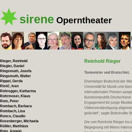
sirene
Operntheater
Reinhold Rieger
Rieger, Reinhold
Riegler, Daniel
Ringsmuth, Josefa
Tonmeister und Bratschist.
Ringsmuth, Walter
Rippel, Gerda
Ehemaliger Bratschist der Wie
Ristić, Ivan
Universität für Musik und da
Rohregger, Katharina
internationalen Preisen aus
Rohrmoser, Klaus
Bundesrepublik Deutschland 
Rom, Peter
Engagement für junge Musiker
Rombach, Barbara
Völkerverständigung allgeme
Rombach, Lisa
geleistet“, sagte Botschafter 
Ronco, Claudio
Rosenberger, Michaela
Die von Reinhold Rieger ins 
Rößler, Matthäus
Begegnung mit Wiens interna
Rota, Angelo