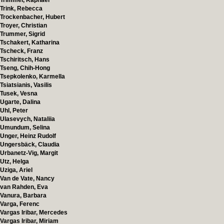
Trimmel, Raphael
Trink, Rebecca
Trockenbacher, Hubert
Troyer, Christian
Trummer, Sigrid
Tschakert, Katharina
Tscheck, Franz
Tschiritsch, Hans
Tseng, Chih-Hong
Tsepkolenko, Karmella
Tsiatsianis, Vasilis
Tusek, Vesna
Ugarte, Dalina
Uhl, Peter
Ulasevych, Nataliia
Umundum, Selina
Unger, Heinz Rudolf
Ungersbäck, Claudia
Urbanetz-Vig, Margit
Utz, Helga
Uziga, Ariel
Van de Vate, Nancy
van Rahden, Eva
Vanura, Barbara
Varga, Ferenc
Vargas Iribar, Mercedes
Vargas Iribar, Miriam