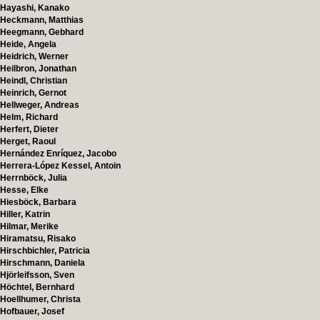
Hayashi, Kanako
Heckmann, Matthias
Heegmann, Gebhard
Heide, Angela
Heidrich, Werner
Heilbron, Jonathan
Heindl, Christian
Heinrich, Gernot
Hellweger, Andreas
Helm, Richard
Herfert, Dieter
Herget, Raoul
Hernández Enríquez, Jacobo
Herrera-López Kessel, Antoin
Herrnböck, Julia
Hesse, Elke
Hiesböck, Barbara
Hiller, Katrin
Hilmar, Merike
Hiramatsu, Risako
Hirschbichler, Patricia
Hirschmann, Daniela
Hjörleifsson, Sven
Höchtel, Bernhard
Hoellhumer, Christa
Hofbauer, Josef