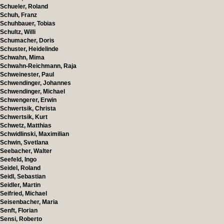
Schueler, Roland
Schuh, Franz
Schuhbauer, Tobias
Schultz, Willi
Schumacher, Doris
Schuster, Heidelinde
Schwahn, Mima
Schwahn-Reichmann, Raja
Schweinester, Paul
Schwendinger, Johannes
Schwendinger, Michael
Schwengerer, Erwin
Schwertsik, Christa
Schwertsik, Kurt
Schwetz, Matthias
Schwidlinski, Maximilian
Schwin, Svetlana
Seebacher, Walter
Seefeld, Ingo
Seidel, Roland
Seidl, Sebastian
Seidler, Martin
Seifried, Michael
Seisenbacher, Maria
Senft, Florian
Sensi, Roberto