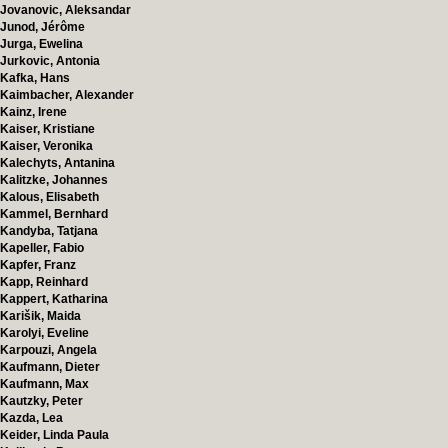
Jovanovic, Aleksandar
Junod, Jérôme
Jurga, Ewelina
Jurkovic, Antonia
Kafka, Hans
Kaimbacher, Alexander
Kainz, Irene
Kaiser, Kristiane
Kaiser, Veronika
Kalechyts, Antanina
Kalitzke, Johannes
Kalous, Elisabeth
Kammel, Bernhard
Kandyba, Tatjana
Kapeller, Fabio
Kapfer, Franz
Kapp, Reinhard
Kappert, Katharina
Karišik, Maida
Karolyi, Eveline
Karpouzi, Angela
Kaufmann, Dieter
Kaufmann, Max
Kautzky, Peter
Kazda, Lea
Keider, Linda Paula