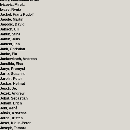
Ivicevic, Mirela
Iwase, Ryuta
Jackel, Franz Rudolf
Jäggle, Martin
Jagodic, David
Jaksch, Ulli
Jakub, Stina
Jamin, Jens
Janicki, Jan
Jank, Christian
Janke, Pia
Jankowitsch, Andreas
Janulidu, Elsa
Janyr, Premysl
Jaritz, Susanne
Jarolin, Peter
Jasbar, Helmut
Jesch, Je.
Jezek, Andrew
Jobst, Sebastian
Joham, Erich
Jokl, René
Jónás, Krisztina
Jorde, Tristan
Josef, Klaus-Peter
Joseph, Tamara