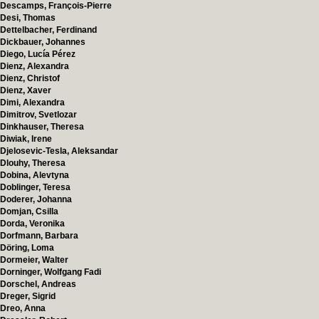
Descamps, François-Pierre
Desi, Thomas
Dettelbacher, Ferdinand
Dickbauer, Johannes
Diego, Lucía Pérez
Dienz, Alexandra
Dienz, Christof
Dienz, Xaver
Dimi, Alexandra
Dimitrov, Svetlozar
Dinkhauser, Theresa
Diwiak, Irene
Djelosevic-Tesla, Aleksandar
Dlouhy, Theresa
Dobina, Alevtyna
Doblinger, Teresa
Doderer, Johanna
Domjan, Csilla
Dorda, Veronika
Dorfmann, Barbara
Döring, Loma
Dormeier, Walter
Dorninger, Wolfgang Fadi
Dorschel, Andreas
Dreger, Sigrid
Dreo, Anna