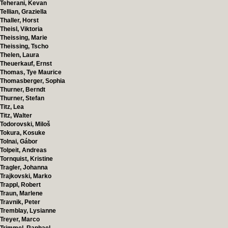
Teherani, Kevan
Tellian, Graziella
Thaller, Horst
Theisl, Viktoria
Theissing, Marie
Theissing, Tscho
Thelen, Laura
Theuerkauf, Ernst
Thomas, Tye Maurice
Thomasberger, Sophia
Thurner, Berndt
Thurner, Stefan
Titz, Lea
Titz, Walter
Todorovski, Miloš
Tokura, Kosuke
Tolnai, Gábor
Tolpeit, Andreas
Tornquist, Kristine
Tragler, Johanna
Trajkovski, Marko
Trappl, Robert
Traun, Marlene
Travnik, Peter
Tremblay, Lysianne
Treyer, Marco