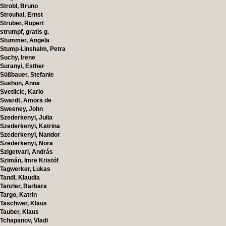
Strobl, Bruno
Strouhal, Ernst
Struber, Rupert
strumpf, gratis g.
Stummer, Angela
Stump-Linshalm, Petra
Suchy, Irene
Suranyi, Esther
Süßbauer, Stefanie
Sushon, Anna
Svetlicic, Karlo
Swardt, Amora de
Sweeney, John
Szederkenyi, Julia
Szederkenyi, Katrina
Szederkenyi, Nandor
Szederkenyi, Nora
Szigetvari, András
Szimán, Imre Kristóf
Tagwerker, Lukas
Tandl, Klaudia
Tanzler, Barbara
Targo, Katrin
Taschwer, Klaus
Tauber, Klaus
Tchapanov, Vladi