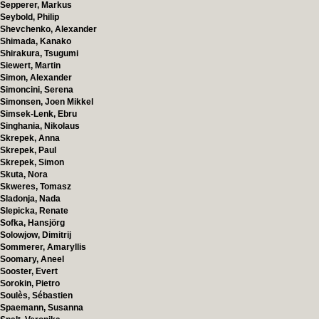
Sepperer, Markus
Seybold, Philip
Shevchenko, Alexander
Shimada, Kanako
Shirakura, Tsugumi
Siewert, Martin
Simon, Alexander
Simoncini, Serena
Simonsen, Joen Mikkel
Simsek-Lenk, Ebru
Singhania, Nikolaus
Skrepek, Anna
Skrepek, Paul
Skrepek, Simon
Skuta, Nora
Skweres, Tomasz
Sladonja, Nada
Slepicka, Renate
Sofka, Hansjörg
Solowjow, Dimitrij
Sommerer, Amaryllis
Soomary, Aneel
Sooster, Evert
Sorokin, Pietro
Soulès, Sébastien
Spaemann, Susanna