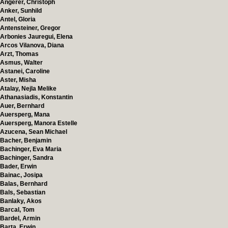
Angerer, Christoph
Anker, Sunhild
Antel, Gloria
Antensteiner, Gregor
Arbonies Jauregui, Elena
Arcos Vilanova, Diana
Arzt, Thomas
Asmus, Walter
Astanei, Caroline
Aster, Misha
Atalay, Nejla Melike
Athanasiadis, Konstantin
Auer, Bernhard
Auersperg, Mana
Auersperg, Manora Estelle
Azucena, Sean Michael
Bacher, Benjamin
Bachinger, Eva Maria
Bachinger, Sandra
Bader, Erwin
Bainac, Josipa
Balas, Bernhard
Bals, Sebastian
Banlaky, Akos
Barcal, Tom
Bardel, Armin
Barta, Erwin