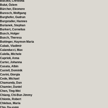
Buczko, Christina
Bulut, Özlem
Bürcher, Eleonore
Buresch, Wolfgang
Burghofer, Gudrun
Burgstaller, Hannes
Burianek, Stephan
Burkert, Cornelius
Busch, Holger
Busch, Theresa
Buttinger, Haymon Maria
Cabak, Vladimir
Calanducci, Max
Calella, Michele
Caprioli, Anna
Carter, Johanna
Casata, Albin
Castell, Dominik
Cavini, Giorgia
Cede, Michael
Chamandy, Dan
Chamier, Daniel
Chen, Ting-Wei
Chiang, Chi-Bun Jimmy
Chionis, Robert
Chlebus, Maria
Cho, Da-yung