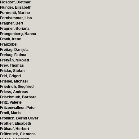
Flosdorf, Dietmar
Flunger, Elisabeth
Formenti, Marino
Fornhammar, Lisa
Fragner, Bert
Fragner, Boriana
Frangenberg, Hanno
Frank, Irene
Franzobel
Freitag, Danijela
Freitag, Fatima
Fretyán, Nikolett
Frey, Thomas
Fricke, Stefan
Frid, Grigori
Friebel, Michael
Friedrich, Siegfried
Friess, Andreas
Frischmuth, Barbara
Fritz, Valerie
Fritzenwallner, Peter
Frodl, Maria
Fröhlich, Bernd Oliver
Frottier, Elisabeth
Frühauf, Herbert
Frühstück, Clemens