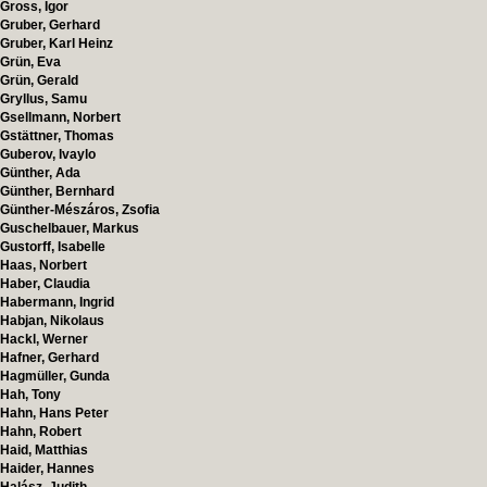
Gross, Igor
Gruber, Gerhard
Gruber, Karl Heinz
Grün, Eva
Grün, Gerald
Gryllus, Samu
Gsellmann, Norbert
Gstättner, Thomas
Guberov, Ivaylo
Günther, Ada
Günther, Bernhard
Günther-Mészáros, Zsofia
Guschelbauer, Markus
Gustorff, Isabelle
Haas, Norbert
Haber, Claudia
Habermann, Ingrid
Habjan, Nikolaus
Hackl, Werner
Hafner, Gerhard
Hagmüller, Gunda
Hah, Tony
Hahn, Hans Peter
Hahn, Robert
Haid, Matthias
Haider, Hannes