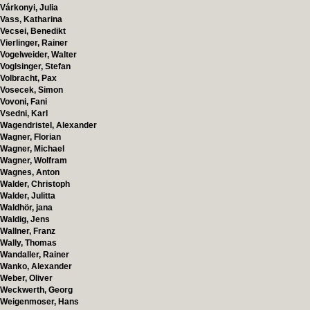
Várkonyi, Julia
Vass, Katharina
Vecsei, Benedikt
Vierlinger, Rainer
Vogelweider, Walter
Voglsinger, Stefan
Volbracht, Pax
Vosecek, Simon
Vovoni, Fani
Vsedni, Karl
Wagendristel, Alexander
Wagner, Florian
Wagner, Michael
Wagner, Wolfram
Wagnes, Anton
Walder, Christoph
Walder, Julitta
Waldhör, jana
Waldig, Jens
Wallner, Franz
Wally, Thomas
Wandaller, Rainer
Wanko, Alexander
Weber, Oliver
Weckwerth, Georg
Weigenmoser, Hans