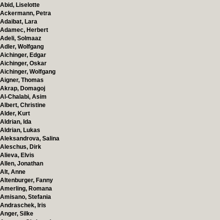
Abid, Liselotte
Ackermann, Petra
Adaibat, Lara
Adamec, Herbert
Adeli, Solmaaz
Adler, Wolfgang
Aichinger, Edgar
Aichinger, Oskar
Aichinger, Wolfgang
Aigner, Thomas
Akrap, Domagoj
Al-Chalabi, Asim
Albert, Christine
Alder, Kurt
Aldrian, Ida
Aldrian, Lukas
Aleksandrova, Salina
Aleschus, Dirk
Alieva, Elvis
Allen, Jonathan
Alt, Anne
Altenburger, Fanny
Amerling, Romana
Amisano, Stefania
Andraschek, Iris
Anger, Silke