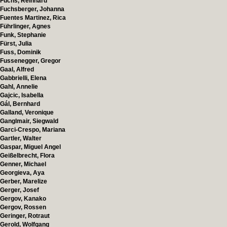
Fuchs, Reinhard
Fuchsberger, Johanna
Fuentes Martinez, Rica
Führlinger, Agnes
Funk, Stephanie
Fürst, Julia
Fuss, Dominik
Fussenegger, Gregor
Gaal, Alfred
Gabbrielli, Elena
Gahl, Annelie
Gajcic, Isabella
Gál, Bernhard
Galland, Veronique
Ganglmair, Siegwald
Garci-Crespo, Mariana
Gartler, Walter
Gaspar, Miguel Angel
Geißelbrecht, Flora
Genner, Michael
Georgieva, Aya
Gerber, Marelize
Gerger, Josef
Gergov, Kanako
Gergov, Rossen
Geringer, Rotraut
Gerold, Wolfgang