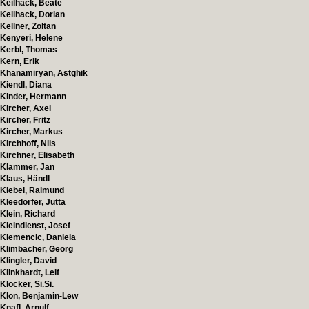
Keilhack, Beate
Keilhack, Dorian
Kellner, Zoltan
Kenyeri, Helene
Kerbl, Thomas
Kern, Erik
Khanamiryan, Astghik
Kiendl, Diana
Kinder, Hermann
Kircher, Axel
Kircher, Fritz
Kircher, Markus
Kirchhoff, Nils
Kirchner, Elisabeth
Klammer, Jan
Klaus, Händl
Klebel, Raimund
Kleedorfer, Jutta
Klein, Richard
Kleindienst, Josef
Klemencic, Daniela
Klimbacher, Georg
Klingler, David
Klinkhardt, Leif
Klocker, Si.Si.
Klon, Benjamin-Lew
Knafl, Arnulf