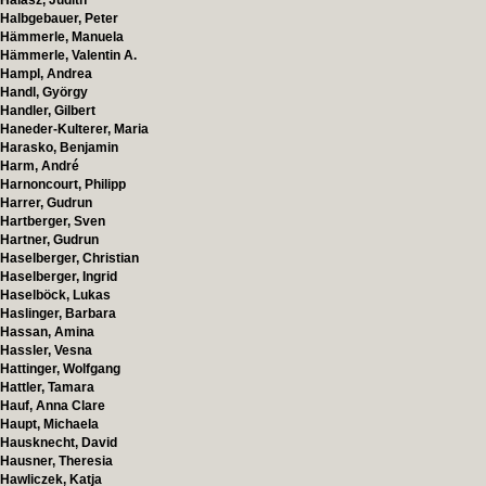
Halász, Judith
Halbgebauer, Peter
Hämmerle, Manuela
Hämmerle, Valentin A.
Hampl, Andrea
Handl, György
Handler, Gilbert
Haneder-Kulterer, Maria
Harasko, Benjamin
Harm, André
Harnoncourt, Philipp
Harrer, Gudrun
Hartberger, Sven
Hartner, Gudrun
Haselberger, Christian
Haselberger, Ingrid
Haselböck, Lukas
Haslinger, Barbara
Hassan, Amina
Hassler, Vesna
Hattinger, Wolfgang
Hattler, Tamara
Hauf, Anna Clare
Haupt, Michaela
Hausknecht, David
Hausner, Theresia
Hawliczek, Katja