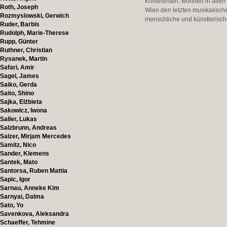
Kontinenten, wohnen in allen
Roth, Joseph
Wien den letzten musikalische
Rozmyslowski, Gerwich
menschliche und künstlerische
Ruder, Barbis
Rudolph, Marie-Therese
Rupp, Günter
Ruthner, Christian
Rysanek, Martin
Safari, Amir
Sagel, James
Saiko, Gerda
Saito, Shino
Sajka, Elżbieta
Sakowicz, Iwona
Saller, Lukas
Salzbrunn, Andreas
Salzer, Mirjam Mercedes
Samitz, Nico
Sander, Klemens
Santek, Mato
Santorsa, Ruben Mattia
Sapic, Igor
Sarnau, Anneke Kim
Sarnyai, Dalma
Sato, Yo
Savenkova, Aleksandra
Schaeffer, Tehmine