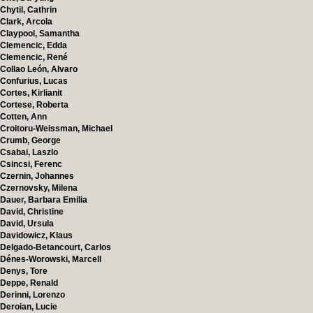
Chytil, Cathrin
Clark, Arcola
Claypool, Samantha
Clemencic, Edda
Clemencic, René
Collao León, Alvaro
Confurius, Lucas
Cortes, Kirlianit
Cortese, Roberta
Cotten, Ann
Croitoru-Weissman, Michael
Crumb, George
Csabai, Laszlo
Csincsi, Ferenc
Czernin, Johannes
Czernovsky, Milena
Dauer, Barbara Emilia
David, Christine
David, Ursula
Davidowicz, Klaus
Delgado-Betancourt, Carlos
Dénes-Worowski, Marcell
Denys, Tore
Deppe, Renald
Derinni, Lorenzo
Deroian, Lucie