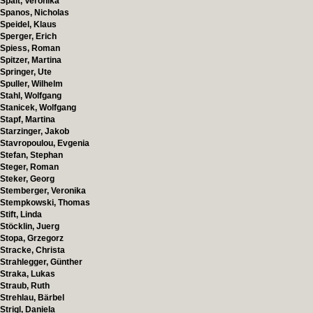
Spalt, Veronika
Spanos, Nicholas
Speidel, Klaus
Sperger, Erich
Spiess, Roman
Spitzer, Martina
Springer, Ute
Spuller, Wilhelm
Stahl, Wolfgang
Stanicek, Wolfgang
Stapf, Martina
Starzinger, Jakob
Stavropoulou, Evgenia
Stefan, Stephan
Steger, Roman
Steker, Georg
Stemberger, Veronika
Stempkowski, Thomas
Stift, Linda
Stöcklin, Juerg
Stopa, Grzegorz
Stracke, Christa
Strahlegger, Günther
Straka, Lukas
Straub, Ruth
Strehlau, Bärbel
Strigl, Daniela