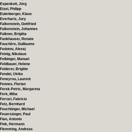
Espenkott, Jörg
Etzel, Philipp
Eulenberger, Klaus
Everhartz, Jury
Falkenstein, Gottfried
Falkenstein, Johannes
Falkner, Brigitta
Fankhauser, Renate
Fauchère, Guillaume
Fedotov, Alexej
Feinig, Nikolaus
Felbinger, Manuel
Feldbauer, Helene
Felderer, Brigitte
Fendel, Ulrike
Feneyrou, Laurent
Fennes, Florian
Ferek-Petric, Margareta
Ferk, Miha
Ferrari, Fabricio
Fetz, Bernhard
Feuchtinger, Michael
Feuersänger, Paul
Fian, Antonio
Fink, Hermann
Flemming, Andreas