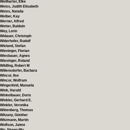
Weilharter, Elke
Weiss, Judith Elisabeth
Weiss, Natalia
Welber, Kay
Werner, Alfred
Wetter, Balduin
Wey, Lorin
Widauer, Christoph
Widerhofer, Rudolf
Wieland, Stefan
Wieninger, Florian
Wiesbauer, Agnes
Wiesinger, Roland
Wildling, Robert M
Willensdorfer, Barbara
Wincor, Ilse
Wincor, Wolfram
Wingenfeld, Manuela
Wink, Harald
Winkelbauer, Doris
Winkler, Gerhard E.
Winkler, Veronika
Wittenberg, Thomas
Witzany, Günther
Witzmann, Martin
Wolfson, Jaime
Wu, Shang-Wu