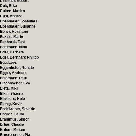
Dressler, Robert
Duit, Erke
Duken, Marlen
Dusl, Andrea
Ebenbauer, Johannes
Ebenbauer, Susanne
Ebner, Hermann
Eckert, Marie
Eckhardt, Toni
Edelmann, Nina
Eder, Barbara
Eder, Bernhard Philipp
Egg, Loys
Eggenhofer, Renate
Egger, Andreas
Eisemann, Paul
Eisenbacher, Eva
Eleta, Miki
Elkin, Shauna
Ellegiers, Nele
Elsnig, Kevin
Endelweber, Severin
Endres, Laura
Erasimus, Simon
Erbar, Claudia
Erdem, Mirjam
Ernstbrunner, Pia