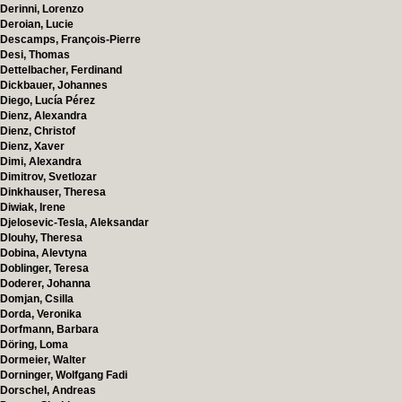
Derinni, Lorenzo
Deroian, Lucie
Descamps, François-Pierre
Desi, Thomas
Dettelbacher, Ferdinand
Dickbauer, Johannes
Diego, Lucía Pérez
Dienz, Alexandra
Dienz, Christof
Dienz, Xaver
Dimi, Alexandra
Dimitrov, Svetlozar
Dinkhauser, Theresa
Diwiak, Irene
Djelosevic-Tesla, Aleksandar
Dlouhy, Theresa
Dobina, Alevtyna
Doblinger, Teresa
Doderer, Johanna
Domjan, Csilla
Dorda, Veronika
Dorfmann, Barbara
Döring, Loma
Dormeier, Walter
Dorninger, Wolfgang Fadi
Dorschel, Andreas