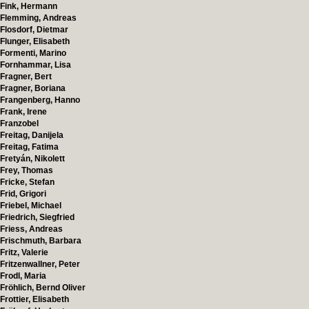
Fink, Hermann
Flemming, Andreas
Flosdorf, Dietmar
Flunger, Elisabeth
Formenti, Marino
Fornhammar, Lisa
Fragner, Bert
Fragner, Boriana
Frangenberg, Hanno
Frank, Irene
Franzobel
Freitag, Danijela
Freitag, Fatima
Fretyán, Nikolett
Frey, Thomas
Fricke, Stefan
Frid, Grigori
Friebel, Michael
Friedrich, Siegfried
Friess, Andreas
Frischmuth, Barbara
Fritz, Valerie
Fritzenwallner, Peter
Frodl, Maria
Fröhlich, Bernd Oliver
Frottier, Elisabeth