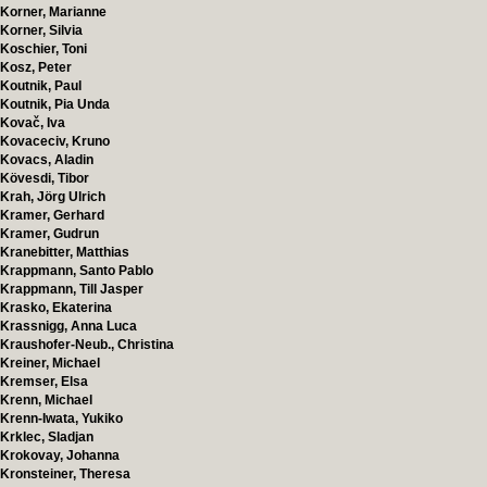
Korner, Marianne
Korner, Silvia
Koschier, Toni
Kosz, Peter
Koutnik, Paul
Koutnik, Pia Unda
Kovač, Iva
Kovaceciv, Kruno
Kovacs, Aladin
Kövesdi, Tibor
Krah, Jörg Ulrich
Kramer, Gerhard
Kramer, Gudrun
Kranebitter, Matthias
Krappmann, Santo Pablo
Krappmann, Till Jasper
Krasko, Ekaterina
Krassnigg, Anna Luca
Kraushofer-Neub., Christina
Kreiner, Michael
Kremser, Elsa
Krenn, Michael
Krenn-Iwata, Yukiko
Krklec, Sladjan
Krokovay, Johanna
Kronsteiner, Theresa