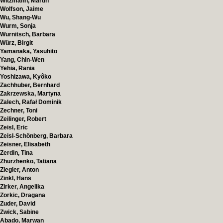
Witzmann, Martin
Wolfson, Jaime
Wu, Shang-Wu
Wurm, Sonja
Wurnitsch, Barbara
Würz, Birgit
Yamanaka, Yasuhito
Yang, Chin-Wen
Yehia, Rania
Yoshizawa, Kyôko
Zachhuber, Bernhard
Zakrzewska, Martyna
Zalech, Rafał Dominik
Zechner, Toni
Zeilinger, Robert
Zeisl, Eric
Zeisl-Schönberg, Barbara
Zeisner, Elisabeth
Zerdin, Tina
Zhurzhenko, Tatiana
Ziegler, Anton
Zinkl, Hans
Zirker, Angelika
Zorkic, Dragana
Zuder, David
Zwick, Sabine
Abado, Marwan