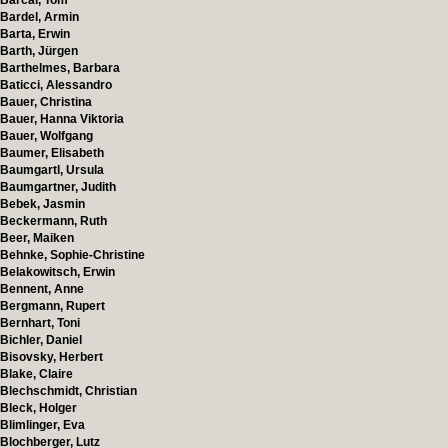
Barcal, Tom
Bardel, Armin
Barta, Erwin
Barth, Jürgen
Barthelmes, Barbara
Baticci, Alessandro
Bauer, Christina
Bauer, Hanna Viktoria
Bauer, Wolfgang
Baumer, Elisabeth
Baumgartl, Ursula
Baumgartner, Judith
Bebek, Jasmin
Beckermann, Ruth
Beer, Maiken
Behnke, Sophie-Christine
Belakowitsch, Erwin
Bennent, Anne
Bergmann, Rupert
Bernhart, Toni
Bichler, Daniel
Bisovsky, Herbert
Blake, Claire
Blechschmidt, Christian
Bleck, Holger
Blimlinger, Eva
Blochberger, Lutz