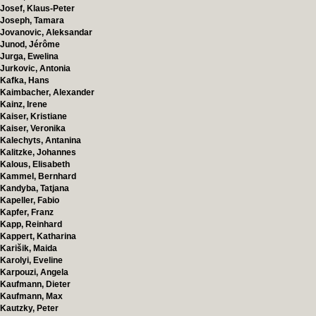
Josef, Klaus-Peter
Joseph, Tamara
Jovanovic, Aleksandar
Junod, Jérôme
Jurga, Ewelina
Jurkovic, Antonia
Kafka, Hans
Kaimbacher, Alexander
Kainz, Irene
Kaiser, Kristiane
Kaiser, Veronika
Kalechyts, Antanina
Kalitzke, Johannes
Kalous, Elisabeth
Kammel, Bernhard
Kandyba, Tatjana
Kapeller, Fabio
Kapfer, Franz
Kapp, Reinhard
Kappert, Katharina
Karišik, Maida
Karolyi, Eveline
Karpouzi, Angela
Kaufmann, Dieter
Kaufmann, Max
Kautzky, Peter