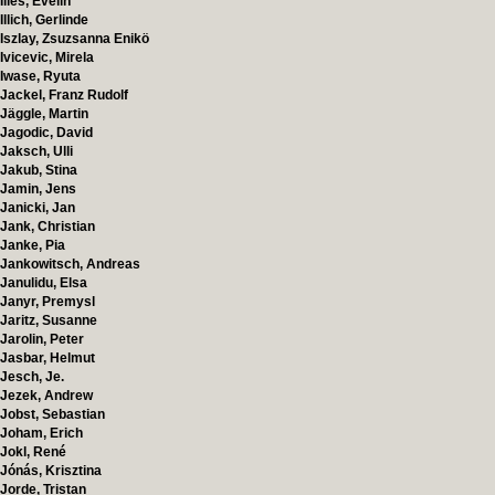
Illés, Evelin
Illich, Gerlinde
Iszlay, Zsuzsanna Enikö
Ivicevic, Mirela
Iwase, Ryuta
Jackel, Franz Rudolf
Jäggle, Martin
Jagodic, David
Jaksch, Ulli
Jakub, Stina
Jamin, Jens
Janicki, Jan
Jank, Christian
Janke, Pia
Jankowitsch, Andreas
Janulidu, Elsa
Janyr, Premysl
Jaritz, Susanne
Jarolin, Peter
Jasbar, Helmut
Jesch, Je.
Jezek, Andrew
Jobst, Sebastian
Joham, Erich
Jokl, René
Jónás, Krisztina
Jorde, Tristan