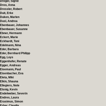
Dreger, Sigrid
Dreo, Anna
Dressler, Robert
Duit, Erke
Duken, Marlen
Dusl, Andrea
Ebenbauer, Johannes
Ebenbauer, Susanne
Ebner, Hermann
Eckert, Marie
Eckhardt, Toni
Edelmann, Nina
Eder, Barbara
Eder, Bernhard Philipp
Egg, Loys
Eggenhofer, Renate
Egger, Andreas
Eisemann, Paul
Eisenbacher, Eva
Eleta, Miki
Elkin, Shauna
Ellegiers, Nele
Elsnig, Kevin
Endelweber, Severin
Endres, Laura
Erasimus, Simon
Erbar, Claudia