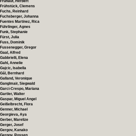
Frühauf, Herbert
Frühstück, Clemens
Fuchs, Reinhard
Fuchsberger, Johanna
Fuentes Martinez, Rica
Führlinger, Agnes
Funk, Stephanie
Fürst, Julia
Fuss, Dominik
Fussenegger, Gregor
Gaal, Alfred
Gabbrielli, Elena
Gahl, Annelie
Gajcic, Isabella
Gál, Bernhard
Galland, Veronique
Ganglmair, Siegwald
Garci-Crespo, Mariana
Gartler, Walter
Gaspar, Miguel Angel
Geißelbrecht, Flora
Genner, Michael
Georgieva, Aya
Gerber, Marelize
Gerger, Josef
Gergov, Kanako
Gergov, Rossen