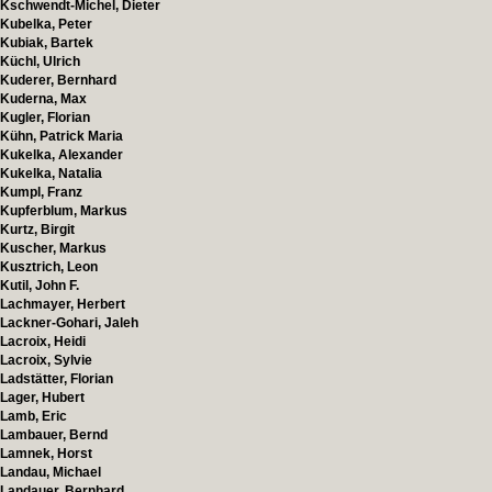
Kschwendt-Michel, Dieter
Kubelka, Peter
Kubiak, Bartek
Küchl, Ulrich
Kuderer, Bernhard
Kuderna, Max
Kugler, Florian
Kühn, Patrick Maria
Kukelka, Alexander
Kukelka, Natalia
Kumpl, Franz
Kupferblum, Markus
Kurtz, Birgit
Kuscher, Markus
Kusztrich, Leon
Kutil, John F.
Lachmayer, Herbert
Lackner-Gohari, Jaleh
Lacroix, Heidi
Lacroix, Sylvie
Ladstätter, Florian
Lager, Hubert
Lamb, Eric
Lambauer, Bernd
Lamnek, Horst
Landau, Michael
Landauer, Bernhard