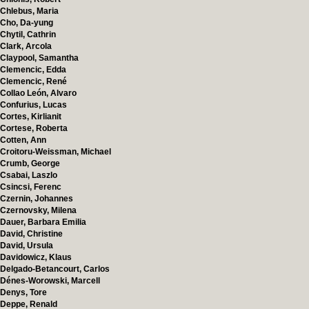
Chlebus, Maria
Cho, Da-yung
Chytil, Cathrin
Clark, Arcola
Claypool, Samantha
Clemencic, Edda
Clemencic, René
Collao León, Alvaro
Confurius, Lucas
Cortes, Kirlianit
Cortese, Roberta
Cotten, Ann
Croitoru-Weissman, Michael
Crumb, George
Csabai, Laszlo
Csincsi, Ferenc
Czernin, Johannes
Czernovsky, Milena
Dauer, Barbara Emilia
David, Christine
David, Ursula
Davidowicz, Klaus
Delgado-Betancourt, Carlos
Dénes-Worowski, Marcell
Denys, Tore
Deppe, Renald