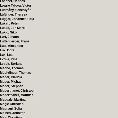
Löschel, Hannes
Lowrie Tafoya, Victor
Ludmány, Sebestyén
Lüftinger, Theresa
Lugger, Johannes Paul
Lukan, Peter
Lukas, Jan Maria
Lukic, Niko
Lurf, Johann
Luttenberger, Franz
Lutz, Alexander
Lux, Dora
Lux, Lea
Lvova, Irina
Lysak, Sorjana
Macho, Thomas
Mächtlinger, Thomas
Mader, Claudia
Mader, Michael
Mader, Stephan
Maderthaner, Christoph
Maderthaner, Matthias
Maggale, Martina
Magic Christian
Magnani, Sofia
Maines, Jennifer
Mair, Christian