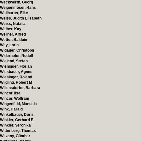
Weckwerth, Georg
Weigenmoser, Hans
Weilharter, Elke
Weiss, Judith Elisabeth
Weiss, Natalia
Welber, Kay
Werner, Alfred
Wetter, Balduin
Wey, Lorin
Widauer, Christoph
Widerhofer, Rudolf
Wieland, Stefan
Wieninger, Florian
Wiesbauer, Agnes
Wiesinger, Roland
Wildling, Robert M
Willensdorfer, Barbara
Wincor, Ilse
Wincor, Wolfram
Wingenfeld, Manuela
Wink, Harald
Winkelbauer, Doris
Winkler, Gerhard E.
Winkler, Veronika
Wittenberg, Thomas
Witzany, Günther