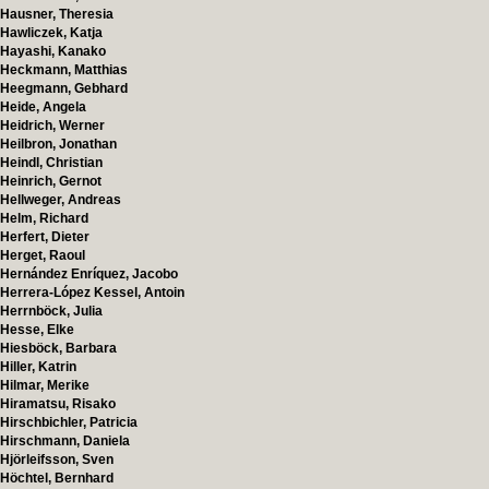
Hausner, Theresia
Hawliczek, Katja
Hayashi, Kanako
Heckmann, Matthias
Heegmann, Gebhard
Heide, Angela
Heidrich, Werner
Heilbron, Jonathan
Heindl, Christian
Heinrich, Gernot
Hellweger, Andreas
Helm, Richard
Herfert, Dieter
Herget, Raoul
Hernández Enríquez, Jacobo
Herrera-López Kessel, Antoin
Herrnböck, Julia
Hesse, Elke
Hiesböck, Barbara
Hiller, Katrin
Hilmar, Merike
Hiramatsu, Risako
Hirschbichler, Patricia
Hirschmann, Daniela
Hjörleifsson, Sven
Höchtel, Bernhard