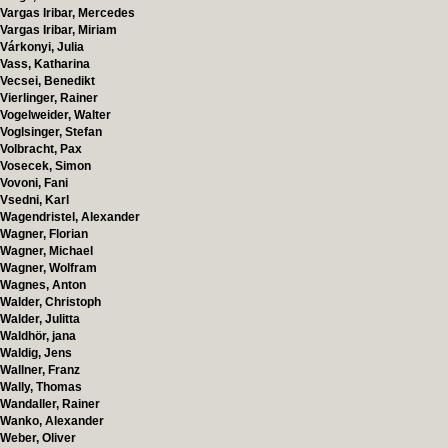
Vargas Iribar, Mercedes
Vargas Iribar, Miriam
Várkonyi, Julia
Vass, Katharina
Vecsei, Benedikt
Vierlinger, Rainer
Vogelweider, Walter
Voglsinger, Stefan
Volbracht, Pax
Vosecek, Simon
Vovoni, Fani
Vsedni, Karl
Wagendristel, Alexander
Wagner, Florian
Wagner, Michael
Wagner, Wolfram
Wagnes, Anton
Walder, Christoph
Walder, Julitta
Waldhör, jana
Waldig, Jens
Wallner, Franz
Wally, Thomas
Wandaller, Rainer
Wanko, Alexander
Weber, Oliver