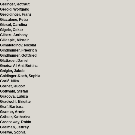
Geringer, Rotraut
Gerold, Wolfgang
Geroldinger, Franz
Giacalone, Petra
Giesel, Carolina
Gigele, Oskar
Gilbert, Anthony
Gillespie, Alistair
Gimaletdinov, Nikolai
Gindlhumer, Friedrich
Gindlhumer, Gottfried
Glattauer, Daniel
Gneisz-Al-Ani, Bettina
Gnigler, Jakob
Goidinger-Koch, Sophia
Gorič, Nika
Görnet, Rudolf
Gottwald, Stefan
Gracova, Lubica
Gradwohl, Brigitte
Graf, Barbara
Gramer, Armin
Gräser, Katharina
Greenaway, Robin
Greiman, Jeffrey
Greiwe, Sophia