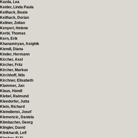
Kazda, Lea
Keider, Linda Paula
Keilhack, Beate
Keilhack, Dorian
Kellner, Zoltan
Kenyeri, Helene
Kerbl, Thomas
Kern, Erik
Khanamiryan, Astghik
Kiendl, Diana
Kinder, Hermann
Kircher, Axel
Kircher, Fritz
Kircher, Markus
Kirchhoff, Nils
Kirchner, Elisabeth
Klammer, Jan
Klaus, Händl
Klebel, Raimund
Kleedorfer, Jutta
Klein, Richard
Kleindienst, Josef
Klemencic, Daniela
Klimbacher, Georg
Klingler, David
Klinkhardt, Leif