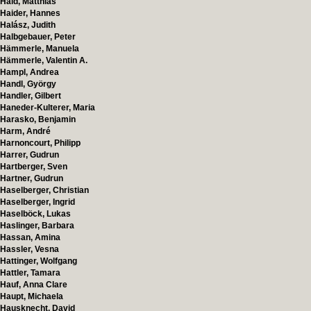
Haid, Matthias
Haider, Hannes
Halász, Judith
Halbgebauer, Peter
Hämmerle, Manuela
Hämmerle, Valentin A.
Hampl, Andrea
Handl, György
Handler, Gilbert
Haneder-Kulterer, Maria
Harasko, Benjamin
Harm, André
Harnoncourt, Philipp
Harrer, Gudrun
Hartberger, Sven
Hartner, Gudrun
Haselberger, Christian
Haselberger, Ingrid
Haselböck, Lukas
Haslinger, Barbara
Hassan, Amina
Hassler, Vesna
Hattinger, Wolfgang
Hattler, Tamara
Hauf, Anna Clare
Haupt, Michaela
Hausknecht, David