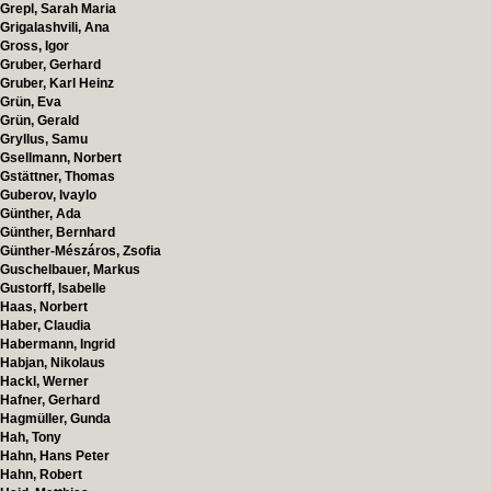
Grepl, Sarah Maria
Grigalashvili, Ana
Gross, Igor
Gruber, Gerhard
Gruber, Karl Heinz
Grün, Eva
Grün, Gerald
Gryllus, Samu
Gsellmann, Norbert
Gstättner, Thomas
Guberov, Ivaylo
Günther, Ada
Günther, Bernhard
Günther-Mészáros, Zsofia
Guschelbauer, Markus
Gustorff, Isabelle
Haas, Norbert
Haber, Claudia
Habermann, Ingrid
Habjan, Nikolaus
Hackl, Werner
Hafner, Gerhard
Hagmüller, Gunda
Hah, Tony
Hahn, Hans Peter
Hahn, Robert