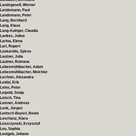
Landsgesell, Werner
Landsmann, Paul
Landsmann, Peter
Lang, Bernhard
Lang, Klaus
Lang-Auinger, Claudia
Lankes, Julius
Larina, Elena
Larl, Rupert
Laskaridis, Spiros
Lautner, Julia
Lautner, Romana
Lebesmühlbacher, Adam
Lebesmühlbacher, Melchior
Lechner, Alexandra
Leidal, Erik
Leins, Peter
Leipold, Sonja
Leisch, Tina
Leisner, Andreas
Lenk, Jürgen
Lentsch-Bayerl, Beate
Leschanz, Klara
Leszczynski, Krzysztof
Leu, Sophia
Leutgeb, Johann