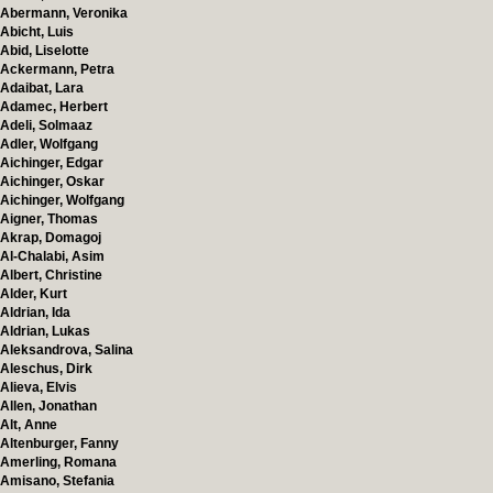
Abermann, Veronika
Abicht, Luis
Abid, Liselotte
Ackermann, Petra
Adaibat, Lara
Adamec, Herbert
Adeli, Solmaaz
Adler, Wolfgang
Aichinger, Edgar
Aichinger, Oskar
Aichinger, Wolfgang
Aigner, Thomas
Akrap, Domagoj
Al-Chalabi, Asim
Albert, Christine
Alder, Kurt
Aldrian, Ida
Aldrian, Lukas
Aleksandrova, Salina
Aleschus, Dirk
Alieva, Elvis
Allen, Jonathan
Alt, Anne
Altenburger, Fanny
Amerling, Romana
Amisano, Stefania