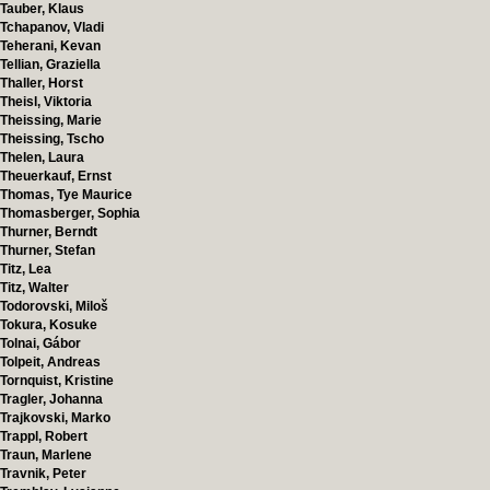
Tauber, Klaus
Tchapanov, Vladi
Teherani, Kevan
Tellian, Graziella
Thaller, Horst
Theisl, Viktoria
Theissing, Marie
Theissing, Tscho
Thelen, Laura
Theuerkauf, Ernst
Thomas, Tye Maurice
Thomasberger, Sophia
Thurner, Berndt
Thurner, Stefan
Titz, Lea
Titz, Walter
Todorovski, Miloš
Tokura, Kosuke
Tolnai, Gábor
Tolpeit, Andreas
Tornquist, Kristine
Tragler, Johanna
Trajkovski, Marko
Trappl, Robert
Traun, Marlene
Travnik, Peter