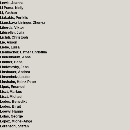
Lewis, Joanna
Li Puma, Nelly
Li, Yushan
Liakakis, Periklis
Lianskaya-Lininger, Zhenya
Liberda, Viktor
Libiseller, Julia
Lichdi, Christoph
Lie, Alison
Liebe, Luisa
Lienbacher, Esther Christina
Lindenbaum, Anna
Lindner, Hans
Lindworsky, Jens
Linsbauer, Andrea
Linsenbolz, Louise
Linshalm, Heinz-Peter
Lipuš, Emanuel
Liszt, Markus
Liszt, Michael
Lodes, Benedikt
Lodes, Birgit
Loewy, Hanno
Lolas, George
Lopez, Michel-Ange
Lorenzoni, Stefan