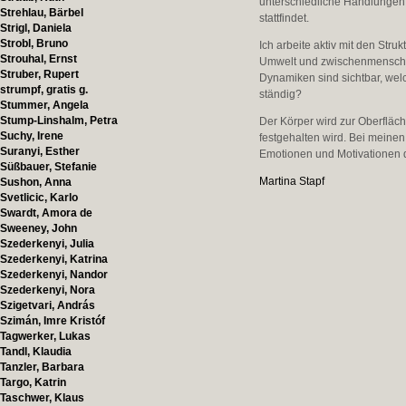
unterschiedliche Handlungen,
Strehlau, Bärbel
stattfindet.
Strigl, Daniela
Strobl, Bruno
Ich arbeite aktiv mit den St
Strouhal, Ernst
Umwelt und zwischenmenschli
Struber, Rupert
Dynamiken sind sichtbar, w
strumpf, gratis g.
ständig?
Stummer, Angela
Stump-Linshalm, Petra
Der Körper wird zur Oberfläch
Suchy, Irene
festgehalten wird. Bei meinen
Suranyi, Esther
Emotionen und Motivationen d
Süßbauer, Stefanie
Martina Stapf
Sushon, Anna
Svetlicic, Karlo
Swardt, Amora de
Sweeney, John
Szederkenyi, Julia
Szederkenyi, Katrina
Szederkenyi, Nandor
Szederkenyi, Nora
Szigetvari, András
Szimán, Imre Kristóf
Tagwerker, Lukas
Tandl, Klaudia
Tanzler, Barbara
Targo, Katrin
Taschwer, Klaus