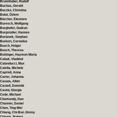
Brunnhuber, Rudolf
Buchas, Gerald
Buczko, Christina
Bulut, Özlem
Bürcher, Eleonore
Buresch, Wolfgang
Burghofer, Gudrun
Burgstaller, Hannes
Burianek, Stephan
Burkert, Cornelius
Busch, Holger
Busch, Theresa
Buttinger, Haymon Maria
Cabak, Vladimir
Calanducci, Max
Calella, Michele
Caprioli, Anna
Carter, Johanna
Casata, Albin
Castell, Dominik
Cavini, Giorgia
Cede, Michael
Chamandy, Dan
Chamier, Daniel
Chen, Ting-Wei
Chiang, Chi-Bun Jimmy
Chionis, Robert