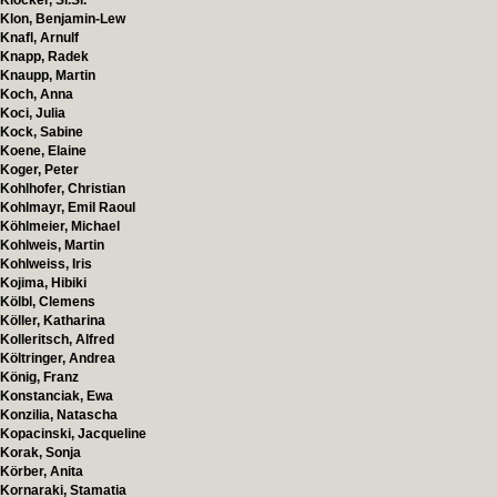
Klocker, Si.Si.
Klon, Benjamin-Lew
Knafl, Arnulf
Knapp, Radek
Knaupp, Martin
Koch, Anna
Koci, Julia
Kock, Sabine
Koene, Elaine
Koger, Peter
Kohlhofer, Christian
Kohlmayr, Emil Raoul
Köhlmeier, Michael
Kohlweis, Martin
Kohlweiss, Iris
Kojima, Hibiki
Kölbl, Clemens
Köller, Katharina
Kolleritsch, Alfred
Költringer, Andrea
König, Franz
Konstanciak, Ewa
Konzilia, Natascha
Kopacinski, Jacqueline
Korak, Sonja
Körber, Anita
Kornaraki, Stamatia