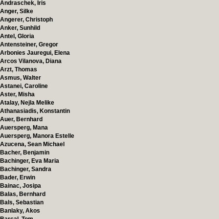
Andraschek, Iris
Anger, Silke
Angerer, Christoph
Anker, Sunhild
Antel, Gloria
Antensteiner, Gregor
Arbonies Jauregui, Elena
Arcos Vilanova, Diana
Arzt, Thomas
Asmus, Walter
Astanei, Caroline
Aster, Misha
Atalay, Nejla Melike
Athanasiadis, Konstantin
Auer, Bernhard
Auersperg, Mana
Auersperg, Manora Estelle
Azucena, Sean Michael
Bacher, Benjamin
Bachinger, Eva Maria
Bachinger, Sandra
Bader, Erwin
Bainac, Josipa
Balas, Bernhard
Bals, Sebastian
Banlaky, Akos