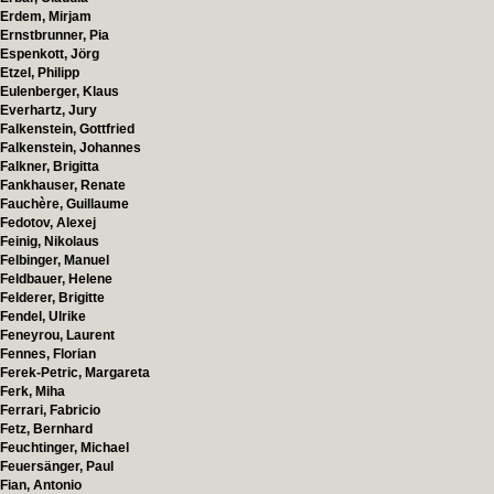
Erdem, Mirjam
Ernstbrunner, Pia
Espenkott, Jörg
Etzel, Philipp
Eulenberger, Klaus
Everhartz, Jury
Falkenstein, Gottfried
Falkenstein, Johannes
Falkner, Brigitta
Fankhauser, Renate
Fauchère, Guillaume
Fedotov, Alexej
Feinig, Nikolaus
Felbinger, Manuel
Feldbauer, Helene
Felderer, Brigitte
Fendel, Ulrike
Feneyrou, Laurent
Fennes, Florian
Ferek-Petric, Margareta
Ferk, Miha
Ferrari, Fabricio
Fetz, Bernhard
Feuchtinger, Michael
Feuersänger, Paul
Fian, Antonio