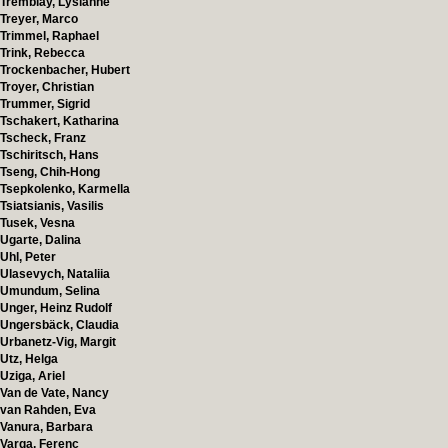
Tremblay, Lysianne
Treyer, Marco
Trimmel, Raphael
Trink, Rebecca
Trockenbacher, Hubert
Troyer, Christian
Trummer, Sigrid
Tschakert, Katharina
Tscheck, Franz
Tschiritsch, Hans
Tseng, Chih-Hong
Tsepkolenko, Karmella
Tsiatsianis, Vasilis
Tusek, Vesna
Ugarte, Dalina
Uhl, Peter
Ulasevych, Nataliia
Umundum, Selina
Unger, Heinz Rudolf
Ungersbäck, Claudia
Urbanetz-Vig, Margit
Utz, Helga
Uziga, Ariel
Van de Vate, Nancy
van Rahden, Eva
Vanura, Barbara
Varga, Ferenc