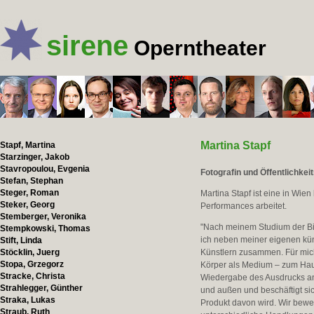
sirene
Operntheater
Martina Stapf
Stapf, Martina
Starzinger, Jakob
Stavropoulou, Evgenia
Fotografin und Öffentlichkeit
Stefan, Stephan
Steger, Roman
Martina Stapf ist eine in Wien
Steker, Georg
Performances arbeitet.
Stemberger, Veronika
"Nach meinem Studium der Bi
Stempkowski, Thomas
ich neben meiner eigenen kün
Stift, Linda
Stöcklin, Juerg
Künstlern zusammen. Für mich
Stopa, Grzegorz
Körper als Medium – zum Hau
Stracke, Christa
Wiedergabe des Ausdrucks and
Strahlegger, Günther
und außen und beschäftigt si
Straka, Lukas
Produkt davon wird. Wir beweg
Straub, Ruth