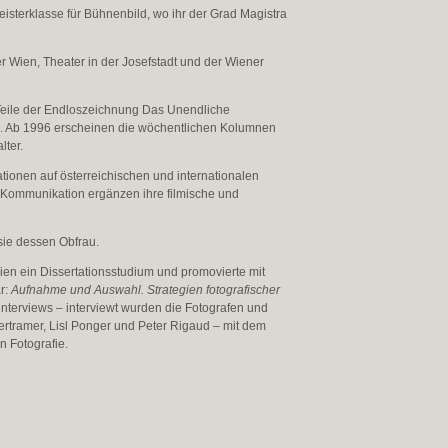
isterklasse für Bühnenbild, wo ihr der Grad Magistra
 Wien, Theater in der Josefstadt und der Wiener
 Teile der Endloszeichnung Das Unendliche
en. Ab 1996 erscheinen die wöchentlichen Kolumnen
lter.
ionen auf österreichischen und internationalen
 Kommunikation ergänzen ihre filmische und
sie dessen Obfrau.
ien ein Dissertationsstudium und promovierte mit
ar:
Aufnahme und Auswahl. Strategien fotografischer
minterviews – interviewt wurden die Fotografen und
ertramer, Lisl Ponger und Peter Rigaud – mit dem
n Fotografie.