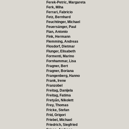
Ferek-Petric, Margareta
Ferk, Miha
Ferrari, Fabricio
Fetz, Bernhard
Feuchtinger, Michael
Feuersänger, Paul
Fian, Antonio
Fink, Hermann
Flemming, Andreas
Flosdorf, Dietmar
Flunger, Elisabeth
Formenti, Marino
Fornhammar, Lisa
Fragner, Bert
Fragner, Boriana
Frangenberg, Hanno
Frank, Irene
Franzobel
Freitag, Danijela
Freitag, Fatima
Fretyán, Nikolett
Frey, Thomas
Fricke, Stefan
Frid, Grigori
Friebel, Michael
Friedrich, Siegfried