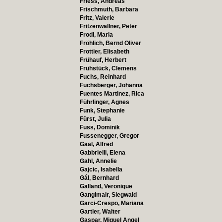
Friess, Andreas
Frischmuth, Barbara
Fritz, Valerie
Fritzenwallner, Peter
Frodl, Maria
Fröhlich, Bernd Oliver
Frottier, Elisabeth
Frühauf, Herbert
Frühstück, Clemens
Fuchs, Reinhard
Fuchsberger, Johanna
Fuentes Martinez, Rica
Führlinger, Agnes
Funk, Stephanie
Fürst, Julia
Fuss, Dominik
Fussenegger, Gregor
Gaal, Alfred
Gabbrielli, Elena
Gahl, Annelie
Gajcic, Isabella
Gál, Bernhard
Galland, Veronique
Ganglmair, Siegwald
Garci-Crespo, Mariana
Gartler, Walter
Gaspar, Miguel Angel