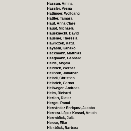
Hassan, Amina
Hassler, Vesna
Hattinger, Wolfgang
Hattler, Tamara
Hauf, Anna Clare
Haupt, Michaela
Hausknecht, David
Hausner, Theresia
Hawliczek, Katja
Hayashi, Kanako
Heckmann, Matthias
Heegmann, Gebhard
Heide, Angela
Heidrich, Werner
Heilbron, Jonathan
Heindl, Christian
Heinrich, Gernot
Hellweger, Andreas
Helm, Richard
Herfert, Dieter
Herget, Raoul
Hernández Enríquez, Jacobo
Herrera-López Kessel, Antoin
Herrnböck, Julia
Hesse, Elke
Hiesböck, Barbara