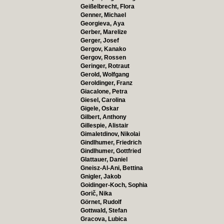
Geißelbrecht, Flora
Genner, Michael
Georgieva, Aya
Gerber, Marelize
Gerger, Josef
Gergov, Kanako
Gergov, Rossen
Geringer, Rotraut
Gerold, Wolfgang
Geroldinger, Franz
Giacalone, Petra
Giesel, Carolina
Gigele, Oskar
Gilbert, Anthony
Gillespie, Alistair
Gimaletdinov, Nikolai
Gindlhumer, Friedrich
Gindlhumer, Gottfried
Glattauer, Daniel
Gneisz-Al-Ani, Bettina
Gnigler, Jakob
Goidinger-Koch, Sophia
Gorič, Nika
Görnet, Rudolf
Gottwald, Stefan
Gracova, Lubica