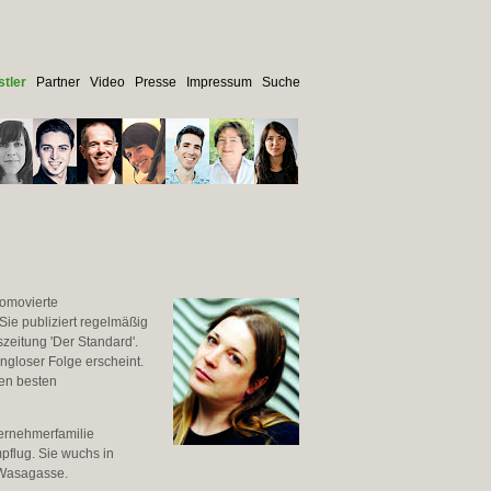
tler
Partner
Video
Presse
Impressum
Suche
romovierte
Sie publiziert regelmäßig
szeitung 'Der Standard'.
ngloser Folge erscheint.
den besten
ternehmerfamilie
pflug. Sie wuchs in
 Wasagasse.