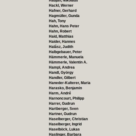
Habjan, Nikolaus
Hackl, Werner
Hafner, Gerhard
Hagmüller, Gunda
Hah, Tony
Hahn, Hans Peter
Hahn, Robert
Haid, Matthias
Haider, Hannes
Halász, Judith
Halbgebauer, Peter
Hämmerle, Manuela
Hämmerle, Valentin A.
Hampl, Andrea
Handl, György
Handler, Gilbert
Haneder-Kulterer, Maria
Harasko, Benjamin
Harm, André
Harnoncourt, Philipp
Harrer, Gudrun
Hartberger, Sven
Hartner, Gudrun
Haselberger, Christian
Haselberger, Ingrid
Haselböck, Lukas
Haslinger, Barbara