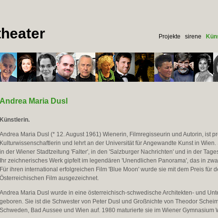
heater
Projekte
sirene
Küns
Andrea Maria Dusl
Künstlerin.
Andrea Maria Dusl (* 12. August 1961) Wienerin, Filmregisseurin und Autorin, ist p
Kulturwissenschaftlerin und lehrt an der Universität für Angewandte Kunst in Wien. 
in der Wiener Stadtzeitung 'Falter', in den 'Salzburger Nachrichten' und in der Tage
Ihr zeichnerisches Werk gipfelt im legendären 'Unendlichen Panorama', das in zwa
Für ihren international erfolgreichen Film 'Blue Moon' wurde sie mit dem Preis für 
Österreichischen Film ausgezeichnet.
Andrea Maria Dusl wurde in eine österreichisch-schwedische Architekten- und Un
geboren. Sie ist die Schwester von Peter Dusl und Großnichte von Theodor Scheim
Schweden, Bad Aussee und Wien auf. 1980 maturierte sie im Wiener Gymnasium