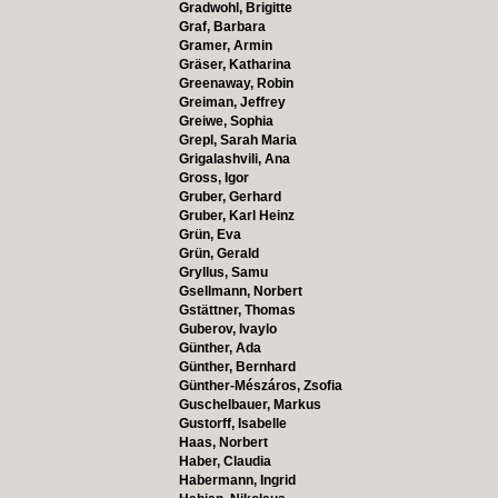
Gradwohl, Brigitte
Graf, Barbara
Gramer, Armin
Gräser, Katharina
Greenaway, Robin
Greiman, Jeffrey
Greiwe, Sophia
Grepl, Sarah Maria
Grigalashvili, Ana
Gross, Igor
Gruber, Gerhard
Gruber, Karl Heinz
Grün, Eva
Grün, Gerald
Gryllus, Samu
Gsellmann, Norbert
Gstättner, Thomas
Guberov, Ivaylo
Günther, Ada
Günther, Bernhard
Günther-Mészáros, Zsofia
Guschelbauer, Markus
Gustorff, Isabelle
Haas, Norbert
Haber, Claudia
Habermann, Ingrid