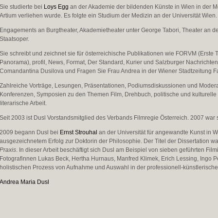
Sie studierte bei
Loys Egg
an der Akademie der bildenden Künste in Wien in der Me
Artium verliehen wurde. Es folgte ein Studium der Medizin an der Universität Wien.
Engagements an Burgtheater, Akademietheater unter George Tabori, Theater an der
Staatsoper.
Sie schreibt und zeichnet sie für österreichische Publikationen wie FORVM (Erste
Panorama), profil, News, Format, Der Standard, Kurier und Salzburger Nachricht
Comandantina Dusilova und Fragen Sie Frau Andrea in der Wiener Stadtzeitung Fa
Zahlreiche Vorträge, Lesungen, Präsentationen, Podiumsdiskussionen und Moderat
Konferenzen, Symposien zu den Themen Film, Drehbuch, politische und kulturelle
literarische Arbeit.
Seit 2003 ist Dusl Vorstandsmitglied des Verbands Filmregie Österreich. 2007 war 
2009 begann Dusl bei
Ernst Strouhal
an der Universität für angewandte Kunst in W
ausgezeichnetem Erfolg zur Doktorin der Philosophie. Der Titel der Dissertation w
Praxis
. In dieser Arbeit beschäftigt sich Dusl am Beispiel von sieben geführten Fil
Fotografinnen Lukas Beck, Hertha Hurnaus, Manfred Klimek, Erich Lessing, Ingo P
holistischen Prozess von Aufnahme und Auswahl in der professionell-künstlerische
Andrea Maria Dusl