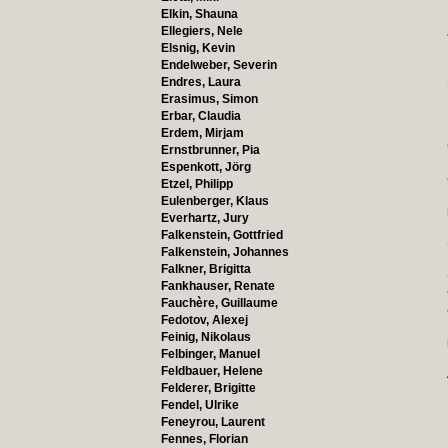
Elkin, Shauna
Ellegiers, Nele
Elsnig, Kevin
Endelweber, Severin
Endres, Laura
Erasimus, Simon
Erbar, Claudia
Erdem, Mirjam
Ernstbrunner, Pia
Espenkott, Jörg
Etzel, Philipp
Eulenberger, Klaus
Everhartz, Jury
Falkenstein, Gottfried
Falkenstein, Johannes
Falkner, Brigitta
Fankhauser, Renate
Fauchère, Guillaume
Fedotov, Alexej
Feinig, Nikolaus
Felbinger, Manuel
Feldbauer, Helene
Felderer, Brigitte
Fendel, Ulrike
Feneyrou, Laurent
Fennes, Florian