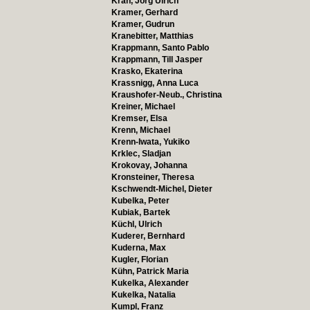
Krah, Jörg Ulrich
Kramer, Gerhard
Kramer, Gudrun
Kranebitter, Matthias
Krappmann, Santo Pablo
Krappmann, Till Jasper
Krasko, Ekaterina
Krassnigg, Anna Luca
Kraushofer-Neub., Christina
Kreiner, Michael
Kremser, Elsa
Krenn, Michael
Krenn-Iwata, Yukiko
Krklec, Sladjan
Krokovay, Johanna
Kronsteiner, Theresa
Kschwendt-Michel, Dieter
Kubelka, Peter
Kubiak, Bartek
Küchl, Ulrich
Kuderer, Bernhard
Kuderna, Max
Kugler, Florian
Kühn, Patrick Maria
Kukelka, Alexander
Kukelka, Natalia
Kumpl, Franz