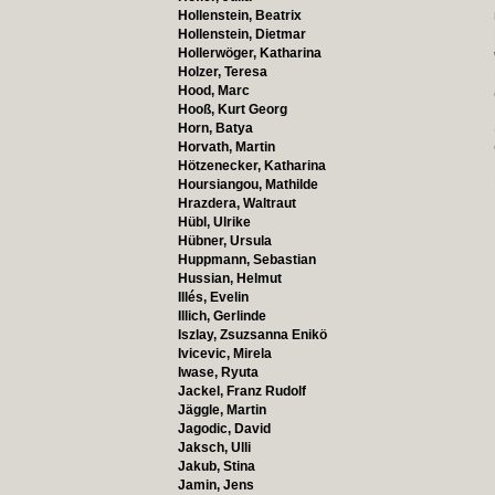
Hollenstein, Beatrix
Hollenstein, Dietmar
Hollerwöger, Katharina
Holzer, Teresa
Hood, Marc
Hooß, Kurt Georg
Horn, Batya
Horvath, Martin
Hötzenecker, Katharina
Hoursiangou, Mathilde
Hrazdera, Waltraut
Hübl, Ulrike
Hübner, Ursula
Huppmann, Sebastian
Hussian, Helmut
Illés, Evelin
Illich, Gerlinde
Iszlay, Zsuzsanna Enikö
Ivicevic, Mirela
Iwase, Ryuta
Jackel, Franz Rudolf
Jäggle, Martin
Jagodic, David
Jaksch, Ulli
Jakub, Stina
Jamin, Jens