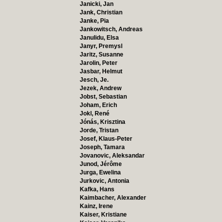
Janicki, Jan
Jank, Christian
Janke, Pia
Jankowitsch, Andreas
Janulidu, Elsa
Janyr, Premysl
Jaritz, Susanne
Jarolin, Peter
Jasbar, Helmut
Jesch, Je.
Jezek, Andrew
Jobst, Sebastian
Joham, Erich
Jokl, René
Jónás, Krisztina
Jorde, Tristan
Josef, Klaus-Peter
Joseph, Tamara
Jovanovic, Aleksandar
Junod, Jérôme
Jurga, Ewelina
Jurkovic, Antonia
Kafka, Hans
Kaimbacher, Alexander
Kainz, Irene
Kaiser, Kristiane