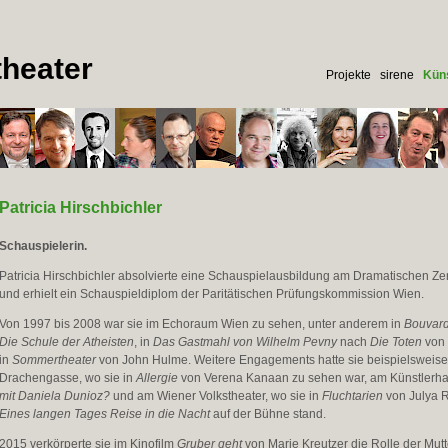
heater
Projekte
sirene
Küns
Patricia Hirschbichler
Schauspielerin.
Patricia Hirschbichler absolvierte eine Schauspielausbildung am Dramatischen Ze
und erhielt ein Schauspieldiplom der Paritätischen Prüfungskommission Wien.
Von 1997 bis 2008 war sie im Echoraum Wien zu sehen, unter anderem in
Bouvard
Die Schule der Atheisten
, in
Das Gastmahl von Wilhelm Pevny
nach
Die Toten
von 
in
Sommertheater
von John Hulme. Weitere Engagements hatte sie beispielsweis
Drachengasse, wo sie in
Allergie
von Verena Kanaan zu sehen war, am Künstlerha
mit Daniela Dunioz?
und am Wiener Volkstheater, wo sie in
Fluchtarien
von Julya 
Eines langen Tages Reise in die Nacht
auf der Bühne stand.
2015 verkörperte sie im Kinofilm
Gruber geht
von Marie Kreutzer die Rolle der Mutt