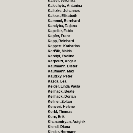
Kaiser, Veronika
Kalechyts, Antanina
Kalitzke, Johannes
Kalous, Elisabeth
Kammel, Bernhard
Kandyba, Tatjana
Kapeller, Fabio
Kapfer, Franz
Kapp, Reinhard
Kappert, Katharina
Karišik, Maida
Karolyi, Eveline
Karpouzi, Angela
Kaufmann, Dieter
Kaufmann, Max
Kautzky, Peter
Kazda, Lea
Keider, Linda Paula
Keilhack, Beate
Keilhack, Dorian
Kellner, Zoltan
Kenyeri, Helene
Kerbl, Thomas
Kern, Erik
Khanamiryan, Astghik
Kiendl, Diana
Kinder, Hermann