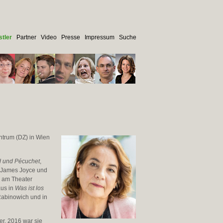
tler
Partner
Video
Presse
Impressum
Suche
ntrum (DZ) in Wien
 und Pécuchet
,
James Joyce und
e am Theater
us in
Was ist los
Rabinowich und in
er, 2016 war sie