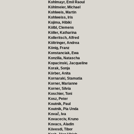
Kohlmayr, Emil Raoul
Köhlmeier, Michael
Kohlweis, Martin
Kohlweiss, Iris
Kojima, Hibiki
Kölbl, Clemens
Köller, Katharina
Kolleritsch, Alfred
Költringer, Andrea
König, Franz
Konstanciak, Ewa
Konzilia, Natascha
Kopacinski, Jacqueline
Korak, Sonja
Körber, Anita
Kornaraki, Stamatia
Korner, Marianne
Korner, Silvia
Koschier, Toni
Kosz, Peter
Koutnik, Paul
Koutnik, Pia Unda
Kovač, Iva
Kovaceciv, Kruno
Kovacs, Aladin
Kövesdi, Tibor