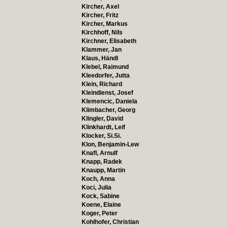
Kircher, Axel
Kircher, Fritz
Kircher, Markus
Kirchhoff, Nils
Kirchner, Elisabeth
Klammer, Jan
Klaus, Händl
Klebel, Raimund
Kleedorfer, Jutta
Klein, Richard
Kleindienst, Josef
Klemencic, Daniela
Klimbacher, Georg
Klingler, David
Klinkhardt, Leif
Klocker, Si.Si.
Klon, Benjamin-Lew
Knafl, Arnulf
Knapp, Radek
Knaupp, Martin
Koch, Anna
Koci, Julia
Kock, Sabine
Koene, Elaine
Koger, Peter
Kohlhofer, Christian