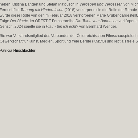
neben Kristina Bangert und Stefan Matousch in
Vergeben und Vergessen
von Mich
Fernsehfilm
Trauung mit Hindernissen
(2018) verkörperte sie die Rolle der Renate 
wurde diese Rolle von der im Februar 2018 verstorbenen Marie Gruber dargestellt
Folge
Der Blutritt
der ORF/ZDF-Fernsehreihe
Die Toten vom Bodensee
verkörperte
Gensch. 2024 spielte sie in
Pfau - Bin ich echt?
von Bernhard Wenger.
Sie war Vorstandsmitglied des Verbandes der Österreichischen Filmschauspieler
Gewerkschaft für Kunst, Medien, Sport und freie Berufe (KMSfB) und lebt als freie 
Patricia Hirschbichler