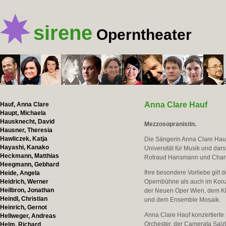
sirene
Operntheater
Anna Clare Hauf
Hauf, Anna Clare
Haupt, Michaela
Hausknecht, David
Mezzosopranistin.
Hausner, Theresia
Hawliczek, Katja
Die Sängerin Anna Clare Hauf
Hayashi, Kanako
Universität für Musik und dar
Heckmann, Matthias
Rotraud Hansmann und Charl
Heegmann, Gebhard
Ihre besondere Vorliebe gilt 
Heide, Angela
Heidrich, Werner
Opernbühne als auch im Konz
Heilbron, Jonathan
der Neuen Oper Wien, dem Kl
Heindl, Christian
und dem Ensemble Mosaik.
Heinrich, Gernot
Anna Clare Hauf konzertierte
Hellweger, Andreas
Orchester, der Camerata Sa
Helm, Richard