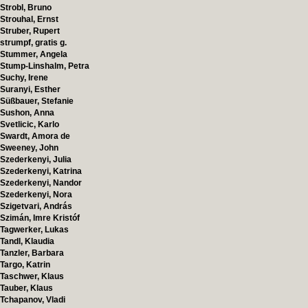
Strobl, Bruno
Strouhal, Ernst
Struber, Rupert
strumpf, gratis g.
Stummer, Angela
Stump-Linshalm, Petra
Suchy, Irene
Suranyi, Esther
Süßbauer, Stefanie
Sushon, Anna
Svetlicic, Karlo
Swardt, Amora de
Sweeney, John
Szederkenyi, Julia
Szederkenyi, Katrina
Szederkenyi, Nandor
Szederkenyi, Nora
Szigetvari, András
Szimán, Imre Kristóf
Tagwerker, Lukas
Tandl, Klaudia
Tanzler, Barbara
Targo, Katrin
Taschwer, Klaus
Tauber, Klaus
Tchapanov, Vladi