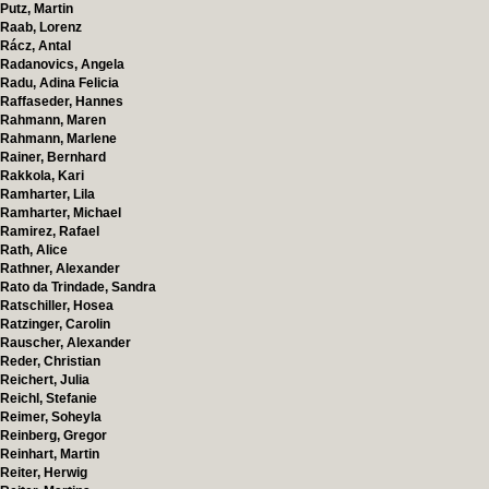
Putz, Martin
Raab, Lorenz
Rácz, Antal
Radanovics, Angela
Radu, Adina Felicia
Raffaseder, Hannes
Rahmann, Maren
Rahmann, Marlene
Rainer, Bernhard
Rakkola, Kari
Ramharter, Lila
Ramharter, Michael
Ramirez, Rafael
Rath, Alice
Rathner, Alexander
Rato da Trindade, Sandra
Ratschiller, Hosea
Ratzinger, Carolin
Rauscher, Alexander
Reder, Christian
Reichert, Julia
Reichl, Stefanie
Reimer, Soheyla
Reinberg, Gregor
Reinhart, Martin
Reiter, Herwig