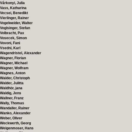
Várkonyi, Julia
Vass, Katharina
Vecsei, Benedikt
Vierlinger, Rainer
Vogelweider, Walter
Voglsinger, Stefan
Volbracht, Pax
Vosecek, Simon
Vovoni, Fani
Vsedni, Karl
Wagendristel, Alexander
Wagner, Florian
Wagner, Michael
Wagner, Wolfram
Wagnes, Anton
Walder, Christoph
Walder, Julitta
Waldhör, jana
Waldig, Jens
Wallner, Franz
Wally, Thomas
Wandaller, Rainer
Wanko, Alexander
Weber, Oliver
Weckwerth, Georg
Weigenmoser, Hans