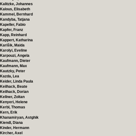
Kalitzke, Johannes
Kalous, Elisabeth
Kammel, Bernhard
Kandyba, Tatjana
Kapeller, Fabio
Kapfer, Franz
Kapp, Reinhard
Kappert, Katharina
Karišik, Maida
Karolyi, Eveline
Karpouzi, Angela
Kaufmann, Dieter
Kaufmann, Max
Kautzky, Peter
Kazda, Lea
Keider, Linda Paula
Keilhack, Beate
Keilhack, Dorian
Kellner, Zoltan
Kenyeri, Helene
Kerbl, Thomas
Kern, Erik
Khanamiryan, Astghik
Kiendl, Diana
Kinder, Hermann
Kircher, Axel