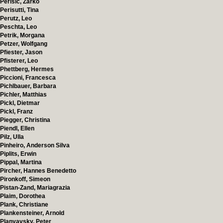
Perisic, Zarko
Perisutti, Tina
Perutz, Leo
Peschta, Leo
Petrik, Morgana
Petzer, Wolfgang
Pfiester, Jason
Pfisterer, Leo
Phettberg, Hermes
Piccioni, Francesca
Pichlbauer, Barbara
Pichler, Matthias
Pickl, Dietmar
Pickl, Franz
Piegger, Christina
Piendl, Ellen
Pilz, Ulla
Pinheiro, Anderson Silva
Piplits, Erwin
Pippal, Martina
Pircher, Hannes Benedetto
Pironkoff, Simeon
Pistan-Zand, Mariagrazia
Plaim, Dorothea
Plank, Christiane
Plankensteiner, Arnold
Planyavsky, Peter