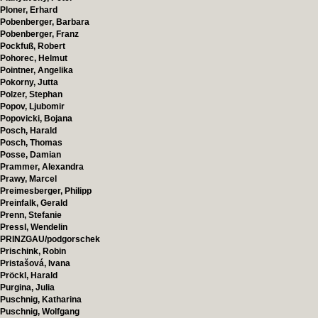
Ploner, Erhard
Pobenberger, Barbara
Pobenberger, Franz
Pockfuß, Robert
Pohorec, Helmut
Pointner, Angelika
Pokorny, Jutta
Polzer, Stephan
Popov, Ljubomir
Popovicki, Bojana
Posch, Harald
Posch, Thomas
Posse, Damian
Prammer, Alexandra
Prawy, Marcel
Preimesberger, Philipp
Preinfalk, Gerald
Prenn, Stefanie
Pressl, Wendelin
PRINZGAU/podgorschek
Prischink, Robin
Pristašová, Ivana
Pröckl, Harald
Purgina, Julia
Puschnig, Katharina
Puschnig, Wolfgang