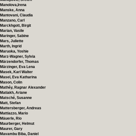
Manolova,Irena
Manske, Anna
Mantovani, Claudia
Manzano, Carl
Marckhgott, Birgit
Marian, Vasile
Maringer, Sabine
Mars, Juliette
Marth, Ingrid
Maruoka, Yoshie
Marz-Wagner, Sylvia
Märzendorfer, Thomas
Märzinger, Eva Lena
Masek, Karl Walter
Masel, Eva Katharina
Mason, Colin
Mathéy, Ragnar Alexander
Matiakh, Ariane
Matsché, Susanne
Matt, Stefan
Mattersberger, Andreas
Mattiazzo, Mario
Mäuerle, Rio
Maurberger, Helmut
Maurer, Gary
Mavambu Biba, Daniel