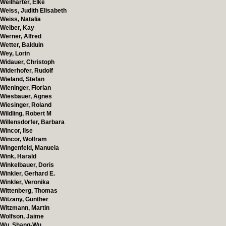
Weilharter, Elke
Weiss, Judith Elisabeth
Weiss, Natalia
Welber, Kay
Werner, Alfred
Wetter, Balduin
Wey, Lorin
Widauer, Christoph
Widerhofer, Rudolf
Wieland, Stefan
Wieninger, Florian
Wiesbauer, Agnes
Wiesinger, Roland
Wildling, Robert M
Willensdorfer, Barbara
Wincor, Ilse
Wincor, Wolfram
Wingenfeld, Manuela
Wink, Harald
Winkelbauer, Doris
Winkler, Gerhard E.
Winkler, Veronika
Wittenberg, Thomas
Witzany, Günther
Witzmann, Martin
Wolfson, Jaime
Wu, Shang-Wu