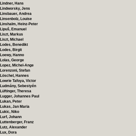
Lindner, Hans
Lindworsky, Jens
Linsbauer, Andrea
Linsenbolz, Louise
Linshalm, Heinz-Peter
Lipuš, Emanuel
Liszt, Markus
Liszt, Michael
Lodes, Benedikt
Lodes, Birgit
Loewy, Hanno
Lolas, George
Lopez, Michel-Ange
Lorenzoni, Stefan
Löschel, Hannes
Lowrie Tafoya, Victor
Ludmány, Sebestyén
Lüftinger, Theresa
Lugger, Johannes Paul
Lukan, Peter
Lukas, Jan Maria
Lukic, Niko
Lurf, Johann
Luttenberger, Franz
Lutz, Alexander
Lux, Dora