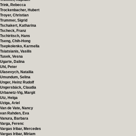
Trink, Rebecca
Trockenbacher, Hubert
Troyer, Christian
Trummer, Sigrid
Tschakert, Katharina
Tscheck, Franz
Tschiritsch, Hans
Tseng, Chih-Hong
Tsepkolenko, Karmella
Tsiatsianis, Vasilis
Tusek, Vesna
Ugarte, Dalina
Uhl, Peter
Ulasevych, Nataliia
Umundum, Selina
Unger, Heinz Rudolf
Ungersbäck, Claudia
Urbanetz-Vig, Margit
Utz, Helga
Uziga, Ariel
Van de Vate, Nancy
van Rahden, Eva
Vanura, Barbara
Varga, Ferenc
Vargas Iribar, Mercedes
Vargas Iribar, Miriam