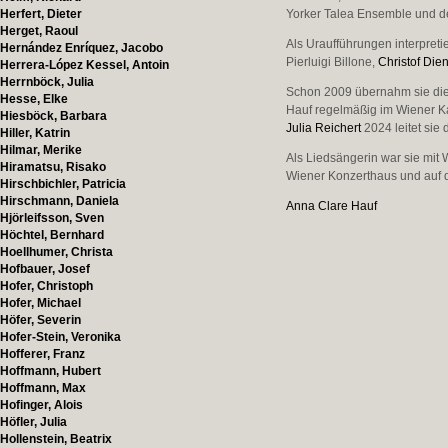
Herfert, Dieter
Yorker Talea Ensemble und d
Herget, Raoul
Als Uraufführungen interpreti
Hernández Enríquez, Jacobo
Pierluigi Billone,
Christof Die
Herrera-López Kessel, Antoin
Herrnböck, Julia
Schon 2009 übernahm sie die 
Hesse, Elke
Hauf regelmäßig im Wiener Kab
Hiesböck, Barbara
Julia Reichert
2024 leitet sie
Hiller, Katrin
Hilmar, Merike
Als Liedsängerin war sie mit
Hiramatsu, Risako
Wiener Konzerthaus und auf d
Hirschbichler, Patricia
Hirschmann, Daniela
Anna Clare Hauf
Hjörleifsson, Sven
Höchtel, Bernhard
Hoellhumer, Christa
Hofbauer, Josef
Hofer, Christoph
Hofer, Michael
Höfer, Severin
Hofer-Stein, Veronika
Hofferer, Franz
Hoffmann, Hubert
Hoffmann, Max
Hofinger, Alois
Höfler, Julia
Hollenstein, Beatrix