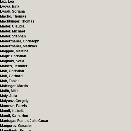
Lux, Lea
Lvova, Irina
Lysak, Sorjana
Macho, Thomas
Mächtlinger, Thomas
Mader, Claudia
Mader, Michael
Mader, Stephan
Maderthaner, Christoph
Maderthaner, Matthias
Maggale, Martina
Magic Christian
Magnani, Sofia
Maines, Jennifer
Mair, Christian
Mair, Gerhard
Mair, Tobias
Mairinger, Martin
Malör, Miki
Maly, Julia
Malyusz, Gergely
Mamnun, Parvis
Mandl, Isabella
Mandl, Katherine
Manfugas Foster, Julio Cesar
Mangurov, Gerasim
Manojlovic, Sreten