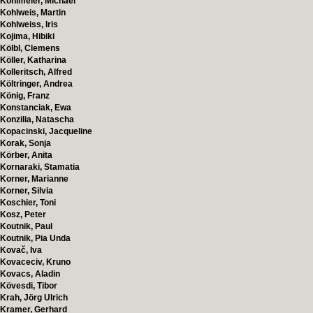
Köhlmeier, Michael
Kohlweis, Martin
Kohlweiss, Iris
Kojima, Hibiki
Kölbl, Clemens
Köller, Katharina
Kolleritsch, Alfred
Költringer, Andrea
König, Franz
Konstanciak, Ewa
Konzilia, Natascha
Kopacinski, Jacqueline
Korak, Sonja
Körber, Anita
Kornaraki, Stamatia
Korner, Marianne
Korner, Silvia
Koschier, Toni
Kosz, Peter
Koutnik, Paul
Koutnik, Pia Unda
Kovač, Iva
Kovaceciv, Kruno
Kovacs, Aladin
Kövesdi, Tibor
Krah, Jörg Ulrich
Kramer, Gerhard