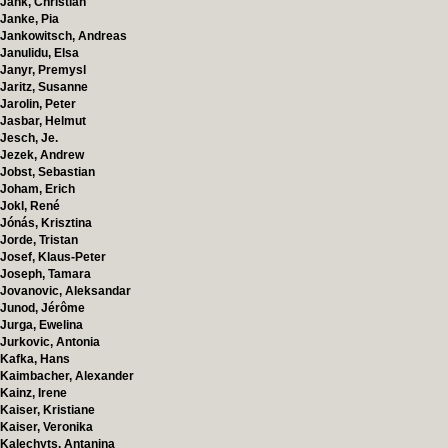
Jank, Christian
Janke, Pia
Jankowitsch, Andreas
Janulidu, Elsa
Janyr, Premysl
Jaritz, Susanne
Jarolin, Peter
Jasbar, Helmut
Jesch, Je.
Jezek, Andrew
Jobst, Sebastian
Joham, Erich
Jokl, René
Jónás, Krisztina
Jorde, Tristan
Josef, Klaus-Peter
Joseph, Tamara
Jovanovic, Aleksandar
Junod, Jérôme
Jurga, Ewelina
Jurkovic, Antonia
Kafka, Hans
Kaimbacher, Alexander
Kainz, Irene
Kaiser, Kristiane
Kaiser, Veronika
Kalechyts, Antanina