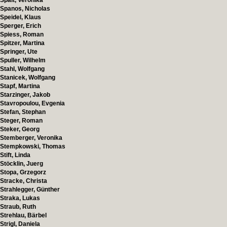
Spalt, Veronika
Spanos, Nicholas
Speidel, Klaus
Sperger, Erich
Spiess, Roman
Spitzer, Martina
Springer, Ute
Spuller, Wilhelm
Stahl, Wolfgang
Stanicek, Wolfgang
Stapf, Martina
Starzinger, Jakob
Stavropoulou, Evgenia
Stefan, Stephan
Steger, Roman
Steker, Georg
Stemberger, Veronika
Stempkowski, Thomas
Stift, Linda
Stöcklin, Juerg
Stopa, Grzegorz
Stracke, Christa
Strahlegger, Günther
Straka, Lukas
Straub, Ruth
Strehlau, Bärbel
Strigl, Daniela