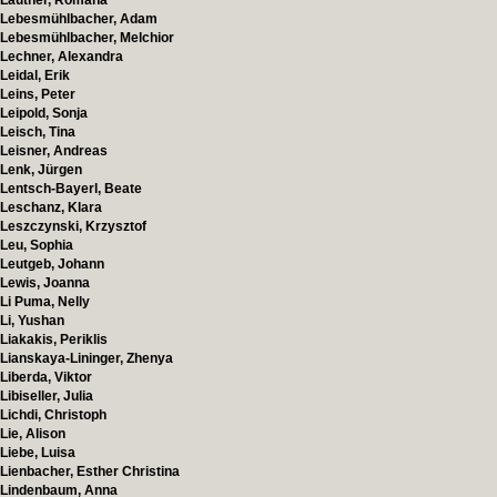
Lautner, Romana
Lebesmühlbacher, Adam
Lebesmühlbacher, Melchior
Lechner, Alexandra
Leidal, Erik
Leins, Peter
Leipold, Sonja
Leisch, Tina
Leisner, Andreas
Lenk, Jürgen
Lentsch-Bayerl, Beate
Leschanz, Klara
Leszczynski, Krzysztof
Leu, Sophia
Leutgeb, Johann
Lewis, Joanna
Li Puma, Nelly
Li, Yushan
Liakakis, Periklis
Lianskaya-Lininger, Zhenya
Liberda, Viktor
Libiseller, Julia
Lichdi, Christoph
Lie, Alison
Liebe, Luisa
Lienbacher, Esther Christina
Lindenbaum, Anna