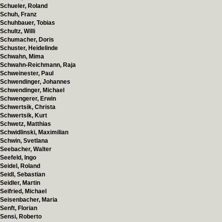
Schueler, Roland
Schuh, Franz
Schuhbauer, Tobias
Schultz, Willi
Schumacher, Doris
Schuster, Heidelinde
Schwahn, Mima
Schwahn-Reichmann, Raja
Schweinester, Paul
Schwendinger, Johannes
Schwendinger, Michael
Schwengerer, Erwin
Schwertsik, Christa
Schwertsik, Kurt
Schwetz, Matthias
Schwidlinski, Maximilian
Schwin, Svetlana
Seebacher, Walter
Seefeld, Ingo
Seidel, Roland
Seidl, Sebastian
Seidler, Martin
Seifried, Michael
Seisenbacher, Maria
Senft, Florian
Sensi, Roberto