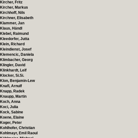
Kircher, Fritz
Kircher, Markus
Kirchhoff, Nils
Kirchner, Elisabeth
Klammer, Jan
Klaus, Händl
Klebel, Raimund
Kleedorfer, Jutta
Klein, Richard
Kleindienst, Josef
Klemencic, Daniela
Klimbacher, Georg
Klingler, David
Klinkhardt, Leif
Klocker, Si.Si.
Klon, Benjamin-Lew
Knafl, Arnulf
Knapp, Radek
Knaupp, Martin
Koch, Anna
Koci, Julia
Kock, Sabine
Koene, Elaine
Koger, Peter
Kohlhofer, Christian
Kohlmayr, Emil Raoul