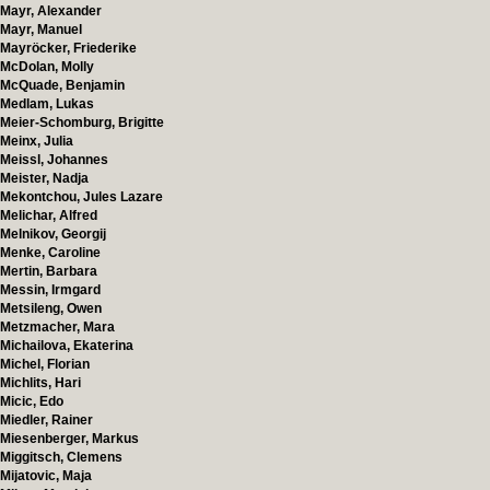
Mayr, Alexander
Mayr, Manuel
Mayröcker, Friederike
McDolan, Molly
McQuade, Benjamin
Medlam, Lukas
Meier-Schomburg, Brigitte
Meinx, Julia
Meissl, Johannes
Meister, Nadja
Mekontchou, Jules Lazare
Melichar, Alfred
Melnikov, Georgij
Menke, Caroline
Mertin, Barbara
Messin, Irmgard
Metsileng, Owen
Metzmacher, Mara
Michailova, Ekaterina
Michel, Florian
Michlits, Hari
Micic, Edo
Miedler, Rainer
Miesenberger, Markus
Miggitsch, Clemens
Mijatovic, Maja