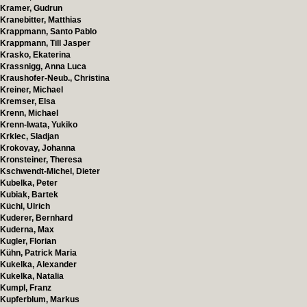
Kramer, Gudrun
Kranebitter, Matthias
Krappmann, Santo Pablo
Krappmann, Till Jasper
Krasko, Ekaterina
Krassnigg, Anna Luca
Kraushofer-Neub., Christina
Kreiner, Michael
Kremser, Elsa
Krenn, Michael
Krenn-Iwata, Yukiko
Krklec, Sladjan
Krokovay, Johanna
Kronsteiner, Theresa
Kschwendt-Michel, Dieter
Kubelka, Peter
Kubiak, Bartek
Küchl, Ulrich
Kuderer, Bernhard
Kuderna, Max
Kugler, Florian
Kühn, Patrick Maria
Kukelka, Alexander
Kukelka, Natalia
Kumpl, Franz
Kupferblum, Markus