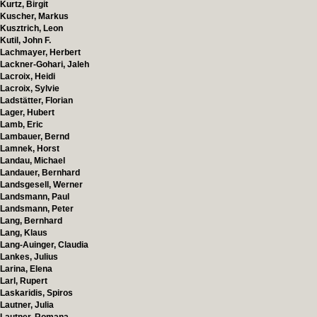
Kurtz, Birgit
Kuscher, Markus
Kusztrich, Leon
Kutil, John F.
Lachmayer, Herbert
Lackner-Gohari, Jaleh
Lacroix, Heidi
Lacroix, Sylvie
Ladstätter, Florian
Lager, Hubert
Lamb, Eric
Lambauer, Bernd
Lamnek, Horst
Landau, Michael
Landauer, Bernhard
Landsgesell, Werner
Landsmann, Paul
Landsmann, Peter
Lang, Bernhard
Lang, Klaus
Lang-Auinger, Claudia
Lankes, Julius
Larina, Elena
Larl, Rupert
Laskaridis, Spiros
Lautner, Julia