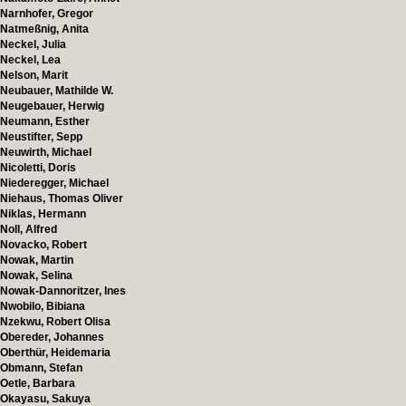
Narnhofer, Gregor
Natmeßnig, Anita
Neckel, Julia
Neckel, Lea
Nelson, Marit
Neubauer, Mathilde W.
Neugebauer, Herwig
Neumann, Esther
Neustifter, Sepp
Neuwirth, Michael
Nicoletti, Doris
Niederegger, Michael
Niehaus, Thomas Oliver
Niklas, Hermann
Noll, Alfred
Novacko, Robert
Nowak, Martin
Nowak, Selina
Nowak-Dannoritzer, Ines
Nwobilo, Bibiana
Nzekwu, Robert Olisa
Obereder, Johannes
Oberthür, Heidemaria
Obmann, Stefan
Oetle, Barbara
Okayasu, Sakuya