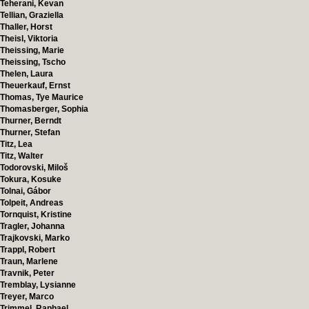
Teherani, Kevan
Tellian, Graziella
Thaller, Horst
Theisl, Viktoria
Theissing, Marie
Theissing, Tscho
Thelen, Laura
Theuerkauf, Ernst
Thomas, Tye Maurice
Thomasberger, Sophia
Thurner, Berndt
Thurner, Stefan
Titz, Lea
Titz, Walter
Todorovski, Miloš
Tokura, Kosuke
Tolnai, Gábor
Tolpeit, Andreas
Tornquist, Kristine
Tragler, Johanna
Trajkovski, Marko
Trappl, Robert
Traun, Marlene
Travnik, Peter
Tremblay, Lysianne
Treyer, Marco
Trimmel, Raphael