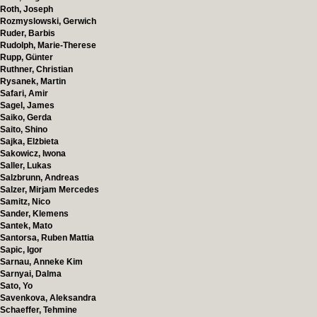
Roth, Joseph
Rozmyslowski, Gerwich
Ruder, Barbis
Rudolph, Marie-Therese
Rupp, Günter
Ruthner, Christian
Rysanek, Martin
Safari, Amir
Sagel, James
Saiko, Gerda
Saito, Shino
Sajka, Elżbieta
Sakowicz, Iwona
Saller, Lukas
Salzbrunn, Andreas
Salzer, Mirjam Mercedes
Samitz, Nico
Sander, Klemens
Santek, Mato
Santorsa, Ruben Mattia
Sapic, Igor
Sarnau, Anneke Kim
Sarnyai, Dalma
Sato, Yo
Savenkova, Aleksandra
Schaeffer, Tehmine