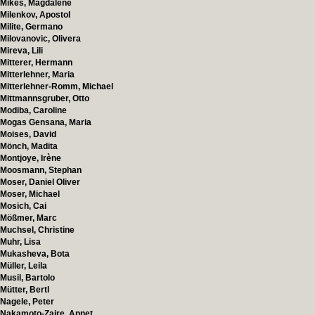
Mikes, Magdalene
Milenkov, Apostol
Milite, Germano
Milovanovic, Olivera
Mireva, Lili
Mitterer, Hermann
Mitterlehner, Maria
Mitterlehner-Romm, Michael
Mittmannsgruber, Otto
Modiba, Caroline
Mogas Gensana, Maria
Moises, David
Mönch, Madita
Montjoye, Irène
Moosmann, Stephan
Moser, Daniel Oliver
Moser, Michael
Mosich, Cai
Mößmer, Marc
Muchsel, Christine
Muhr, Lisa
Mukasheva, Bota
Müller, Leila
Musil, Bartolo
Mütter, Bertl
Nagele, Peter
Nakamoto-Zaire, Annet