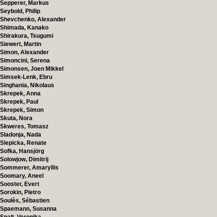
Sepperer, Markus
Seybold, Philip
Shevchenko, Alexander
Shimada, Kanako
Shirakura, Tsugumi
Siewert, Martin
Simon, Alexander
Simoncini, Serena
Simonsen, Joen Mikkel
Simsek-Lenk, Ebru
Singhania, Nikolaus
Skrepek, Anna
Skrepek, Paul
Skrepek, Simon
Skuta, Nora
Skweres, Tomasz
Sladonja, Nada
Slepicka, Renate
Sofka, Hansjörg
Solowjow, Dimitrij
Sommerer, Amaryllis
Soomary, Aneel
Sooster, Evert
Sorokin, Pietro
Soulès, Sébastien
Spaemann, Susanna