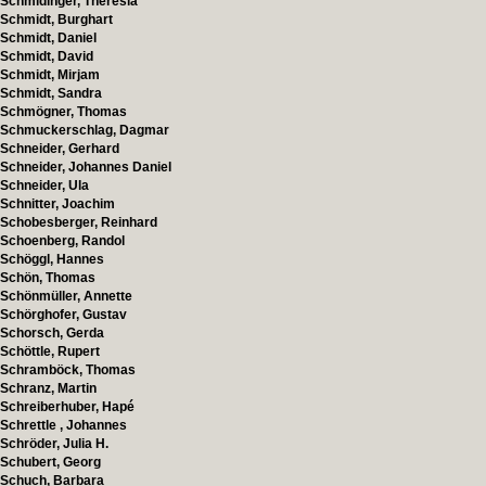
Schmidinger, Theresia
Schmidt, Burghart
Schmidt, Daniel
Schmidt, David
Schmidt, Mirjam
Schmidt, Sandra
Schmögner, Thomas
Schmuckerschlag, Dagmar
Schneider, Gerhard
Schneider, Johannes Daniel
Schneider, Ula
Schnitter, Joachim
Schobesberger, Reinhard
Schoenberg, Randol
Schöggl, Hannes
Schön, Thomas
Schönmüller, Annette
Schörghofer, Gustav
Schorsch, Gerda
Schöttle, Rupert
Schramböck, Thomas
Schranz, Martin
Schreiberhuber, Hapé
Schrettle , Johannes
Schröder, Julia H.
Schubert, Georg
Schuch, Barbara