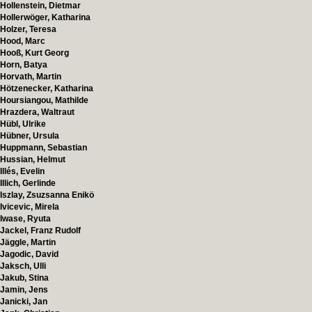
Hollenstein, Dietmar
Hollerwöger, Katharina
Holzer, Teresa
Hood, Marc
Hooß, Kurt Georg
Horn, Batya
Horvath, Martin
Hötzenecker, Katharina
Hoursiangou, Mathilde
Hrazdera, Waltraut
Hübl, Ulrike
Hübner, Ursula
Huppmann, Sebastian
Hussian, Helmut
Illés, Evelin
Illich, Gerlinde
Iszlay, Zsuzsanna Enikö
Ivicevic, Mirela
Iwase, Ryuta
Jackel, Franz Rudolf
Jäggle, Martin
Jagodic, David
Jaksch, Ulli
Jakub, Stina
Jamin, Jens
Janicki, Jan