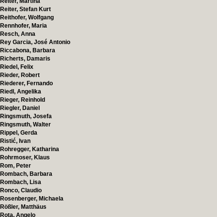
Reiter, Martina
Reiter, Stefan Kurt
Reithofer, Wolfgang
Rennhofer, Maria
Resch, Anna
Rey Garcia, José Antonio
Riccabona, Barbara
Richerts, Damaris
Riedel, Felix
Rieder, Robert
Riederer, Fernando
Riedl, Angelika
Rieger, Reinhold
Riegler, Daniel
Ringsmuth, Josefa
Ringsmuth, Walter
Rippel, Gerda
Ristić, Ivan
Rohregger, Katharina
Rohrmoser, Klaus
Rom, Peter
Rombach, Barbara
Rombach, Lisa
Ronco, Claudio
Rosenberger, Michaela
Rößler, Matthäus
Rota, Angelo