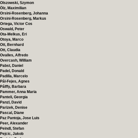
Olszowski, Szymon
Ölz, Maximilian
Orsini-Rosenberg, Johanna
Orsini-Rosenberg, Markus
Ortega, Victor Cos
Oswald, Peter
Ota-Melkus, Eri
Otoya, Marco
Ott, Bernhard
Ott, Claudia
Ovalles, Alfredo
Overcash, William
Pabst, Daniel
Padel, Donald
Padilla, Marcelo
Pál-Fejes, Agnes
Pálffy, Barbara
Pammer, Anna Maria
Panteli, Georgia
Panzl, David
Parizek, Denise
Pascal, Diane
Paz Pantoja, Jose Luis
Peer, Alexander
Peindl, Stefan
Pejcic, Jakob