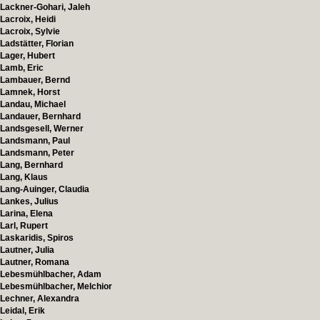
Lackner-Gohari, Jaleh
Lacroix, Heidi
Lacroix, Sylvie
Ladstätter, Florian
Lager, Hubert
Lamb, Eric
Lambauer, Bernd
Lamnek, Horst
Landau, Michael
Landauer, Bernhard
Landsgesell, Werner
Landsmann, Paul
Landsmann, Peter
Lang, Bernhard
Lang, Klaus
Lang-Auinger, Claudia
Lankes, Julius
Larina, Elena
Larl, Rupert
Laskaridis, Spiros
Lautner, Julia
Lautner, Romana
Lebesmühlbacher, Adam
Lebesmühlbacher, Melchior
Lechner, Alexandra
Leidal, Erik