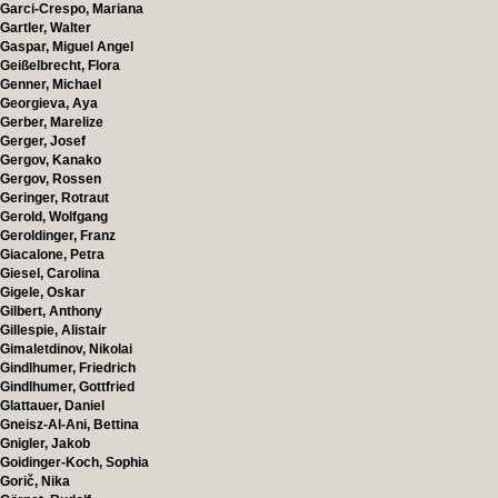
Garci-Crespo, Mariana
Gartler, Walter
Gaspar, Miguel Angel
Geißelbrecht, Flora
Genner, Michael
Georgieva, Aya
Gerber, Marelize
Gerger, Josef
Gergov, Kanako
Gergov, Rossen
Geringer, Rotraut
Gerold, Wolfgang
Geroldinger, Franz
Giacalone, Petra
Giesel, Carolina
Gigele, Oskar
Gilbert, Anthony
Gillespie, Alistair
Gimaletdinov, Nikolai
Gindlhumer, Friedrich
Gindlhumer, Gottfried
Glattauer, Daniel
Gneisz-Al-Ani, Bettina
Gnigler, Jakob
Goidinger-Koch, Sophia
Gorič, Nika