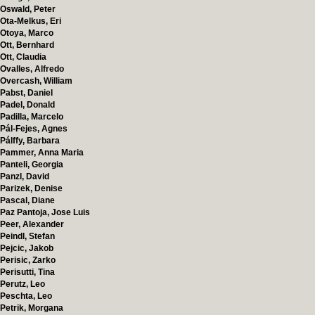
Oswald, Peter
Ota-Melkus, Eri
Otoya, Marco
Ott, Bernhard
Ott, Claudia
Ovalles, Alfredo
Overcash, William
Pabst, Daniel
Padel, Donald
Padilla, Marcelo
Pál-Fejes, Agnes
Pálffy, Barbara
Pammer, Anna Maria
Panteli, Georgia
Panzl, David
Parizek, Denise
Pascal, Diane
Paz Pantoja, Jose Luis
Peer, Alexander
Peindl, Stefan
Pejcic, Jakob
Perisic, Zarko
Perisutti, Tina
Perutz, Leo
Peschta, Leo
Petrik, Morgana