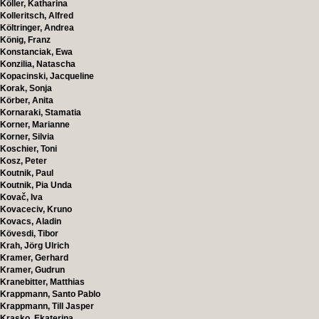
Köller, Katharina
Kolleritsch, Alfred
Költringer, Andrea
König, Franz
Konstanciak, Ewa
Konzilia, Natascha
Kopacinski, Jacqueline
Korak, Sonja
Körber, Anita
Kornaraki, Stamatia
Korner, Marianne
Korner, Silvia
Koschier, Toni
Kosz, Peter
Koutnik, Paul
Koutnik, Pia Unda
Kovač, Iva
Kovaceciv, Kruno
Kovacs, Aladin
Kövesdi, Tibor
Krah, Jörg Ulrich
Kramer, Gerhard
Kramer, Gudrun
Kranebitter, Matthias
Krappmann, Santo Pablo
Krappmann, Till Jasper
Krasko, Ekaterina