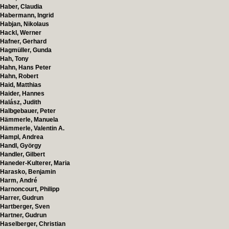
Haber, Claudia
Habermann, Ingrid
Habjan, Nikolaus
Hackl, Werner
Hafner, Gerhard
Hagmüller, Gunda
Hah, Tony
Hahn, Hans Peter
Hahn, Robert
Haid, Matthias
Haider, Hannes
Halász, Judith
Halbgebauer, Peter
Hämmerle, Manuela
Hämmerle, Valentin A.
Hampl, Andrea
Handl, György
Handler, Gilbert
Haneder-Kulterer, Maria
Harasko, Benjamin
Harm, André
Harnoncourt, Philipp
Harrer, Gudrun
Hartberger, Sven
Hartner, Gudrun
Haselberger, Christian