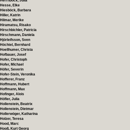
Herrnböck, Julia
Hesse, Elke
Hiesböck, Barbara
Hiller, Katrin
Hilmar, Merike
Hiramatsu, Risako
Hirschbichler, Patricia
Hirschmann, Daniela
Hjörleifsson, Sven
Höchtel, Bernhard
Hoellhumer, Christa
Hofbauer, Josef
Hofer, Christoph
Hofer, Michael
Höfer, Severin
Hofer-Stein, Veronika
Hofferer, Franz
Hoffmann, Hubert
Hoffmann, Max
Hofinger, Alois
Höfler, Julia
Hollenstein, Beatrix
Hollenstein, Dietmar
Hollerwöger, Katharina
Holzer, Teresa
Hood, Marc
Hooß, Kurt Georg