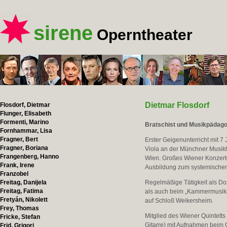
sirene
Operntheater
Dietmar Flosdorf
Flosdorf, Dietmar
Flunger, Elisabeth
Formenti, Marino
Bratschist und Musikpädago
Fornhammar, Lisa
Fragner, Bert
Erster Geigenunterricht mit 7
Fragner, Boriana
Viola an der Münchner Musikh
Frangenberg, Hanno
Wien. Großes Wiener Konzert
Frank, Irene
Ausbildung zum systemischen 
Franzobel
Freitag, Danijela
Regelmäßige Tätigkeit als Do
Freitag, Fatima
als auch beim „Kammermusikku
Fretyán, Nikolett
auf Schloß Weikersheim.
Frey, Thomas
Mitglied des Wiener Quintetts 
Fricke, Stefan
Gitarre) mit Aufnahmen beim
Frid, Grigori