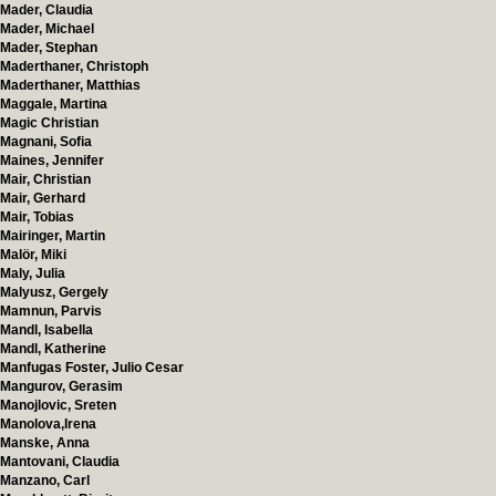
Mader, Claudia
Mader, Michael
Mader, Stephan
Maderthaner, Christoph
Maderthaner, Matthias
Maggale, Martina
Magic Christian
Magnani, Sofia
Maines, Jennifer
Mair, Christian
Mair, Gerhard
Mair, Tobias
Mairinger, Martin
Malör, Miki
Maly, Julia
Malyusz, Gergely
Mamnun, Parvis
Mandl, Isabella
Mandl, Katherine
Manfugas Foster, Julio Cesar
Mangurov, Gerasim
Manojlovic, Sreten
Manolova,Irena
Manske, Anna
Mantovani, Claudia
Manzano, Carl