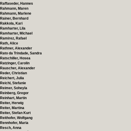
Raffaseder, Hannes
Rahmann, Maren
Rahmann, Marlene
Rainer, Bernhard
Rakkola, Kari
Ramharter, Lila
Ramharter, Michael
Ramirez, Rafael
Rath, Alice
Rathner, Alexander
Rato da Trindade, Sandra
Ratschiller, Hosea
Ratzinger, Carolin
Rauscher, Alexander
Reder, Christian
Reichert, Julia
Reichl, Stefanie
Reimer, Soheyla
Reinberg, Gregor
Reinhart, Martin
Reiter, Herwig
Reiter, Martina
Reiter, Stefan Kurt
Reithofer, Wolfgang
Rennhofer, Maria
Resch, Anna