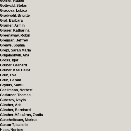
Görnet, Rudolf
Gottwald, Stefan
Gracova, Lubica
Gradwohl, Brigitte
Graf, Barbara
Gramer, Armin
Gräser, Katharina
Greenaway, Robin
Greiman, Jeffrey
Greiwe, Sophia
Grepl, Sarah Maria
Grigalashvili, Ana
Gross, Igor
Gruber, Gerhard
Gruber, Karl Heinz
Grün, Eva
Grün, Gerald
Gryllus, Samu
Gsellmann, Norbert
Gstättner, Thomas
Guberov, Ivaylo
Günther, Ada
Günther, Bernhard
Günther-Mészáros, Zsofia
Guschelbauer, Markus
Gustorff, Isabelle
Haas, Norbert