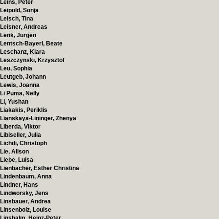
Leins, Peter
Leipold, Sonja
Leisch, Tina
Leisner, Andreas
Lenk, Jürgen
Lentsch-Bayerl, Beate
Leschanz, Klara
Leszczynski, Krzysztof
Leu, Sophia
Leutgeb, Johann
Lewis, Joanna
Li Puma, Nelly
Li, Yushan
Liakakis, Periklis
Lianskaya-Lininger, Zhenya
Liberda, Viktor
Libiseller, Julia
Lichdi, Christoph
Lie, Alison
Liebe, Luisa
Lienbacher, Esther Christina
Lindenbaum, Anna
Lindner, Hans
Lindworsky, Jens
Linsbauer, Andrea
Linsenbolz, Louise
Linshalm, Heinz-Peter