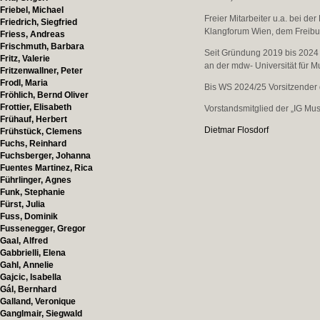
Friebel, Michael
Freier Mitarbeiter u.a. bei
Friedrich, Siegfried
Klangforum Wien, dem Freibu
Friess, Andreas
Frischmuth, Barbara
Seit Gründung 2019 bis 2024 
Fritz, Valerie
an der mdw- Universität für M
Fritzenwallner, Peter
Frodl, Maria
Bis WS 2024/25 Vorsitzender
Fröhlich, Bernd Oliver
Frottier, Elisabeth
Vorstandsmitglied der „IG Mus
Frühauf, Herbert
Dietmar Flosdorf
Frühstück, Clemens
Fuchs, Reinhard
Fuchsberger, Johanna
Fuentes Martinez, Rica
Führlinger, Agnes
Funk, Stephanie
Fürst, Julia
Fuss, Dominik
Fussenegger, Gregor
Gaal, Alfred
Gabbrielli, Elena
Gahl, Annelie
Gajcic, Isabella
Gál, Bernhard
Galland, Veronique
Ganglmair, Siegwald