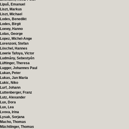
Lipuš, Emanuel
Liszt, Markus
Liszt, Michael
Lodes, Benedikt
Lodes, Birgit
Loewy, Hanno
Lolas, George
Lopez, Michel-Ange
Lorenzoni, Stefan
Löschel, Hannes
Lowrie Tafoya, Victor
Ludmány, Sebestyén
Lüftinger, Theresa
Lugger, Johannes Paul
Lukan, Peter
Lukas, Jan Maria
Lukic, Niko
Lurf, Johann
Luttenberger, Franz
Lutz, Alexander
Lux, Dora
Lux, Lea
Lvova, Irina
Lysak, Sorjana
Macho, Thomas
Mächtlinger, Thomas