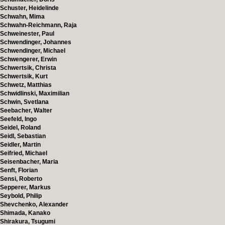
Schuster, Heidelinde
Schwahn, Mima
Schwahn-Reichmann, Raja
Schweinester, Paul
Schwendinger, Johannes
Schwendinger, Michael
Schwengerer, Erwin
Schwertsik, Christa
Schwertsik, Kurt
Schwetz, Matthias
Schwidlinski, Maximilian
Schwin, Svetlana
Seebacher, Walter
Seefeld, Ingo
Seidel, Roland
Seidl, Sebastian
Seidler, Martin
Seifried, Michael
Seisenbacher, Maria
Senft, Florian
Sensi, Roberto
Sepperer, Markus
Seybold, Philip
Shevchenko, Alexander
Shimada, Kanako
Shirakura, Tsugumi