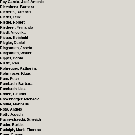
Rey Garcia, José Antonio
Riccabona, Barbara
Richerts, Damaris
Riedel, Felix
Rieder, Robert
Riederer, Fernando
Riedl, Angelika
Rieger, Reinhold
Riegler, Daniel
Ringsmuth, Josefa
Ringsmuth, Walter
Rippel, Gerda
Ristić, Ivan
Rohregger, Katharina
Rohrmoser, Klaus
Rom, Peter
Rombach, Barbara
Rombach, Lisa
Ronco, Claudio
Rosenberger, Michaela
Rößler, Matthäus
Rota, Angelo
Roth, Joseph
Rozmyslowski, Gerwich
Ruder, Barbis
Rudolph, Marie-Therese