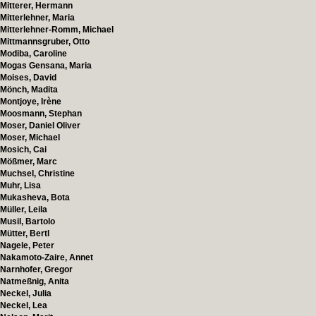
Mitterer, Hermann
Mitterlehner, Maria
Mitterlehner-Romm, Michael
Mittmannsgruber, Otto
Modiba, Caroline
Mogas Gensana, Maria
Moises, David
Mönch, Madita
Montjoye, Irène
Moosmann, Stephan
Moser, Daniel Oliver
Moser, Michael
Mosich, Cai
Mößmer, Marc
Muchsel, Christine
Muhr, Lisa
Mukasheva, Bota
Müller, Leila
Musil, Bartolo
Mütter, Bertl
Nagele, Peter
Nakamoto-Zaire, Annet
Narnhofer, Gregor
Natmeßnig, Anita
Neckel, Julia
Neckel, Lea