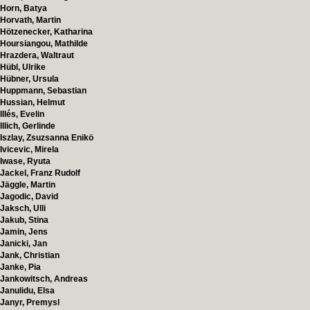
Horn, Batya
Horvath, Martin
Hötzenecker, Katharina
Hoursiangou, Mathilde
Hrazdera, Waltraut
Hübl, Ulrike
Hübner, Ursula
Huppmann, Sebastian
Hussian, Helmut
Illés, Evelin
Illich, Gerlinde
Iszlay, Zsuzsanna Enikö
Ivicevic, Mirela
Iwase, Ryuta
Jackel, Franz Rudolf
Jäggle, Martin
Jagodic, David
Jaksch, Ulli
Jakub, Stina
Jamin, Jens
Janicki, Jan
Jank, Christian
Janke, Pia
Jankowitsch, Andreas
Janulidu, Elsa
Janyr, Premysl