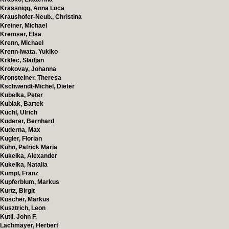
Krassnigg, Anna Luca
Kraushofer-Neub., Christina
Kreiner, Michael
Kremser, Elsa
Krenn, Michael
Krenn-Iwata, Yukiko
Krklec, Sladjan
Krokovay, Johanna
Kronsteiner, Theresa
Kschwendt-Michel, Dieter
Kubelka, Peter
Kubiak, Bartek
Küchl, Ulrich
Kuderer, Bernhard
Kuderna, Max
Kugler, Florian
Kühn, Patrick Maria
Kukelka, Alexander
Kukelka, Natalia
Kumpl, Franz
Kupferblum, Markus
Kurtz, Birgit
Kuscher, Markus
Kusztrich, Leon
Kutil, John F.
Lachmayer, Herbert