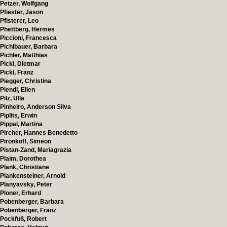
Petzer, Wolfgang
Pfiester, Jason
Pfisterer, Leo
Phettberg, Hermes
Piccioni, Francesca
Pichlbauer, Barbara
Pichler, Matthias
Pickl, Dietmar
Pickl, Franz
Piegger, Christina
Piendl, Ellen
Pilz, Ulla
Pinheiro, Anderson Silva
Piplits, Erwin
Pippal, Martina
Pircher, Hannes Benedetto
Pironkoff, Simeon
Pistan-Zand, Mariagrazia
Plaim, Dorothea
Plank, Christiane
Plankensteiner, Arnold
Planyavsky, Peter
Ploner, Erhard
Pobenberger, Barbara
Pobenberger, Franz
Pockfuß, Robert