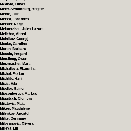
Medlam, Lukas
Meier-Schomburg, Brigitte
Meinx, Julia
Meissl, Johannes
Meister, Nadja
Mekontchou, Jules Lazare
Melichar, Alfred
Melnikov, Georgij
Menke, Caroline
Mertin, Barbara
Messin, Irmgard
Metsileng, Owen
Metzmacher, Mara
Michailova, Ekaterina
Michel, Florian
Michlits, Hari
Micic, Edo
Miedler, Rainer
Miesenberger, Markus
Miggitsch, Clemens
Mijatovic, Maja
Mikes, Magdalene
Milenkov, Apostol
Milite, Germano
Milovanovic, Olivera
Mireva, Lili