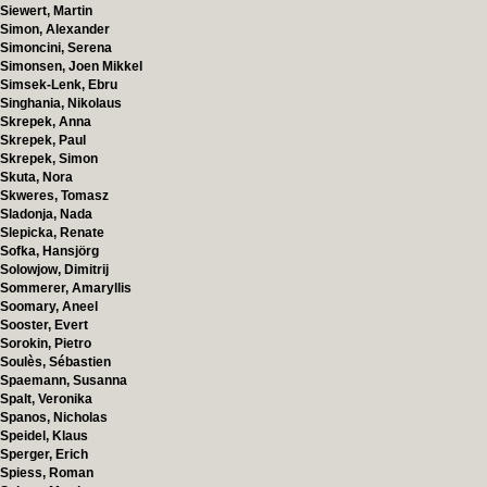
Siewert, Martin
Simon, Alexander
Simoncini, Serena
Simonsen, Joen Mikkel
Simsek-Lenk, Ebru
Singhania, Nikolaus
Skrepek, Anna
Skrepek, Paul
Skrepek, Simon
Skuta, Nora
Skweres, Tomasz
Sladonja, Nada
Slepicka, Renate
Sofka, Hansjörg
Solowjow, Dimitrij
Sommerer, Amaryllis
Soomary, Aneel
Sooster, Evert
Sorokin, Pietro
Soulès, Sébastien
Spaemann, Susanna
Spalt, Veronika
Spanos, Nicholas
Speidel, Klaus
Sperger, Erich
Spiess, Roman