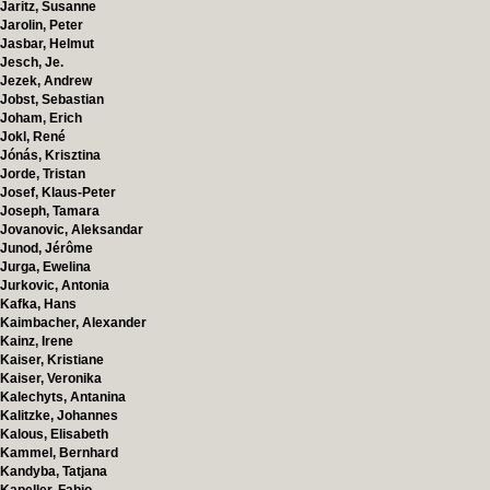
Jaritz, Susanne
Jarolin, Peter
Jasbar, Helmut
Jesch, Je.
Jezek, Andrew
Jobst, Sebastian
Joham, Erich
Jokl, René
Jónás, Krisztina
Jorde, Tristan
Josef, Klaus-Peter
Joseph, Tamara
Jovanovic, Aleksandar
Junod, Jérôme
Jurga, Ewelina
Jurkovic, Antonia
Kafka, Hans
Kaimbacher, Alexander
Kainz, Irene
Kaiser, Kristiane
Kaiser, Veronika
Kalechyts, Antanina
Kalitzke, Johannes
Kalous, Elisabeth
Kammel, Bernhard
Kandyba, Tatjana