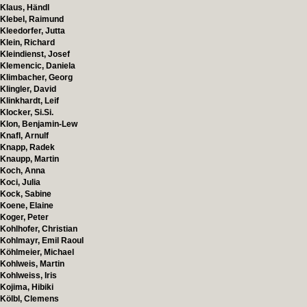
Klaus, Händl
Klebel, Raimund
Kleedorfer, Jutta
Klein, Richard
Kleindienst, Josef
Klemencic, Daniela
Klimbacher, Georg
Klingler, David
Klinkhardt, Leif
Klocker, Si.Si.
Klon, Benjamin-Lew
Knafl, Arnulf
Knapp, Radek
Knaupp, Martin
Koch, Anna
Koci, Julia
Kock, Sabine
Koene, Elaine
Koger, Peter
Kohlhofer, Christian
Kohlmayr, Emil Raoul
Köhlmeier, Michael
Kohlweis, Martin
Kohlweiss, Iris
Kojima, Hibiki
Kölbl, Clemens