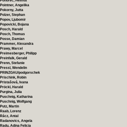
Pohorec, Helmut
Pointner, Angelika
Pokorny, Jutta
Polzer, Stephan
Popov, Ljubomir
Popovicki, Bojana
Posch, Harald
Posch, Thomas
Posse, Damian
Prammer, Alexandra
Prawy, Marcel
Preimesberger, Philipp
Preinfalk, Gerald
Prenn, Stefanie
Pressl, Wendelin
PRINZGAU/podgorschek
Prischink, Robin
Pristašová, Ivana
Pröckl, Harald
Purgina, Julia
Puschnig, Katharina
Puschnig, Wolfgang
Putz, Martin
Raab, Lorenz
Rácz, Antal
Radanovics, Angela
Radu, Adina Felicia