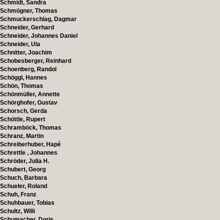
Schmidt, Sandra
Schmögner, Thomas
Schmuckerschlag, Dagmar
Schneider, Gerhard
Schneider, Johannes Daniel
Schneider, Ula
Schnitter, Joachim
Schobesberger, Reinhard
Schoenberg, Randol
Schöggl, Hannes
Schön, Thomas
Schönmüller, Annette
Schörghofer, Gustav
Schorsch, Gerda
Schöttle, Rupert
Schramböck, Thomas
Schranz, Martin
Schreiberhuber, Hapé
Schrettle , Johannes
Schröder, Julia H.
Schubert, Georg
Schuch, Barbara
Schueler, Roland
Schuh, Franz
Schuhbauer, Tobias
Schultz, Willi
Schumacher, Doris