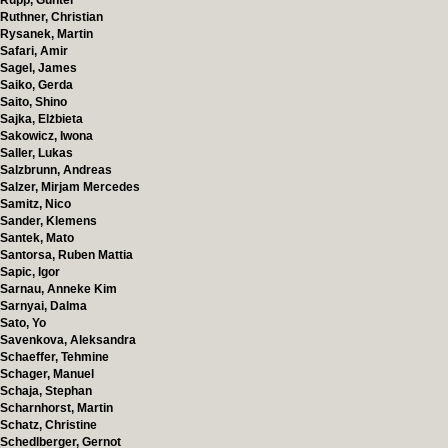
Rupp, Günter
Ruthner, Christian
Rysanek, Martin
Safari, Amir
Sagel, James
Saiko, Gerda
Saito, Shino
Sajka, Elżbieta
Sakowicz, Iwona
Saller, Lukas
Salzbrunn, Andreas
Salzer, Mirjam Mercedes
Samitz, Nico
Sander, Klemens
Santek, Mato
Santorsa, Ruben Mattia
Sapic, Igor
Sarnau, Anneke Kim
Sarnyai, Dalma
Sato, Yo
Savenkova, Aleksandra
Schaeffer, Tehmine
Schager, Manuel
Schaja, Stephan
Scharnhorst, Martin
Schatz, Christine
Schedlberger, Gernot