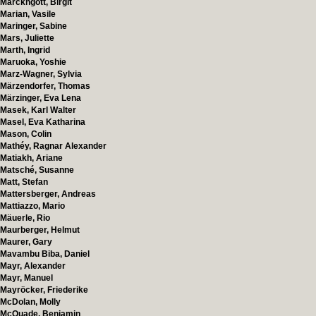
Marckhgott, Birgit
Marian, Vasile
Maringer, Sabine
Mars, Juliette
Marth, Ingrid
Maruoka, Yoshie
Marz-Wagner, Sylvia
Märzendorfer, Thomas
Märzinger, Eva Lena
Masek, Karl Walter
Masel, Eva Katharina
Mason, Colin
Mathéy, Ragnar Alexander
Matiakh, Ariane
Matsché, Susanne
Matt, Stefan
Mattersberger, Andreas
Mattiazzo, Mario
Mäuerle, Rio
Maurberger, Helmut
Maurer, Gary
Mavambu Biba, Daniel
Mayr, Alexander
Mayr, Manuel
Mayröcker, Friederike
McDolan, Molly
McQuade, Benjamin