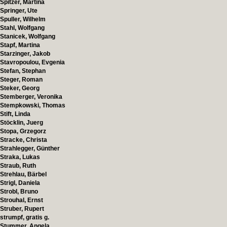
Spitzer, Martina
Springer, Ute
Spuller, Wilhelm
Stahl, Wolfgang
Stanicek, Wolfgang
Stapf, Martina
Starzinger, Jakob
Stavropoulou, Evgenia
Stefan, Stephan
Steger, Roman
Steker, Georg
Stemberger, Veronika
Stempkowski, Thomas
Stift, Linda
Stöcklin, Juerg
Stopa, Grzegorz
Stracke, Christa
Strahlegger, Günther
Straka, Lukas
Straub, Ruth
Strehlau, Bärbel
Strigl, Daniela
Strobl, Bruno
Strouhal, Ernst
Struber, Rupert
strumpf, gratis g.
Stummer, Angela