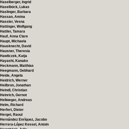
Haselberger, Ingrid
Haselböck, Lukas
Haslinger, Barbara
Hassan, Amina
Hassler, Vesna
Hattinger, Wolfgang
Hattler, Tamara
Hauf, Anna Clare
Haupt, Michaela
Hausknecht, David
Hausner, Theresia
Hawliczek, Katja
Hayashi, Kanako
Heckmann, Matthias
Heegmann, Gebhard
Heide, Angela
Heidrich, Werner
Heilbron, Jonathan
Heindl, Christian
Heinrich, Gernot
Hellweger, Andreas
Helm, Richard
Herfert, Dieter
Herget, Raoul
Hernández Enríquez, Jacobo
Herrera-López Kessel, Antoin