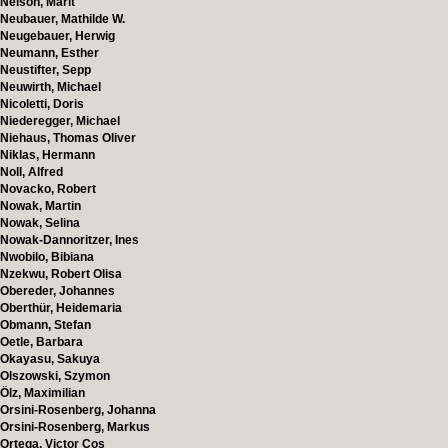
Nelson, Marit
Neubauer, Mathilde W.
Neugebauer, Herwig
Neumann, Esther
Neustifter, Sepp
Neuwirth, Michael
Nicoletti, Doris
Niederegger, Michael
Niehaus, Thomas Oliver
Niklas, Hermann
Noll, Alfred
Novacko, Robert
Nowak, Martin
Nowak, Selina
Nowak-Dannoritzer, Ines
Nwobilo, Bibiana
Nzekwu, Robert Olisa
Obereder, Johannes
Oberthür, Heidemaria
Obmann, Stefan
Oetle, Barbara
Okayasu, Sakuya
Olszowski, Szymon
Ölz, Maximilian
Orsini-Rosenberg, Johanna
Orsini-Rosenberg, Markus
Ortega, Victor Cos