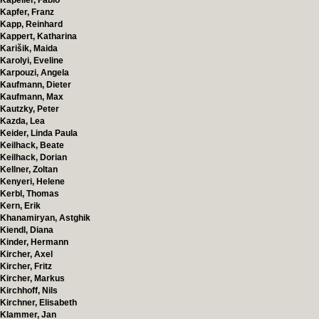
Kapeller, Fabio
Kapfer, Franz
Kapp, Reinhard
Kappert, Katharina
Karišik, Maida
Karolyi, Eveline
Karpouzi, Angela
Kaufmann, Dieter
Kaufmann, Max
Kautzky, Peter
Kazda, Lea
Keider, Linda Paula
Keilhack, Beate
Keilhack, Dorian
Kellner, Zoltan
Kenyeri, Helene
Kerbl, Thomas
Kern, Erik
Khanamiryan, Astghik
Kiendl, Diana
Kinder, Hermann
Kircher, Axel
Kircher, Fritz
Kircher, Markus
Kirchhoff, Nils
Kirchner, Elisabeth
Klammer, Jan