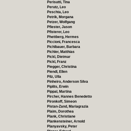
Perisutti, Tina
Perutz, Leo
Peschta, Leo
Petrik, Morgana
Petzer, Wolfgang
Pfiester, Jason
Pfisterer, Leo
Phettberg, Hermes
Piccioni, Francesca
Pichlbauer, Barbara
Pichler, Matthias
Pickl, Dietmar
Pickl, Franz
Piegger, Christina
Piendl, Ellen
Pilz, Ulla
Pinheiro, Anderson Silva
Piplits, Erwin
Pippal, Martina
Pircher, Hannes Benedetto
Pironkoff, Simeon
Pistan-Zand, Mariagrazia
Plaim, Dorothea
Plank, Christiane
Plankensteiner, Arnold
Planyavsky, Peter