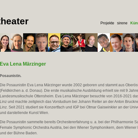
heater
Projekte
sirene
Küns
Eva Lena Märzinger
Posaunistin.
Die Posaunistin Eva Lena Märzinger wurde 2002 geboren und stammt aus Oberöst
(Feldkirchen a. d. Donau). Die erste musikalische Ausbildung erhielt sie mit 9 Jahr
Landesmusikschule Ottensheim. Eva Lena Märzinger besuchte von 2016-2021 d
Linz und machte zeitgleich das Vorstudium bei Johann Reiter an der Anton Bruckner
Linz. Seit 2021 studiert sie Konzertfach und IGP bei Otmar Gaiswinkler an der Unive
und darstellende Kunst Wien.
Die Posaunistin sammelte bereits Orchestererfahrung u. a. bei der Philharmonie S
Female Symphonic Orchestra Austria, bei den Wiener Symphonikern, dem Wiener
und der Bühne Baden.