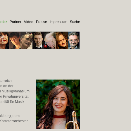
tler
Partner
Video
Presse
Impressum
Suche
erreich
en an der
as Musikgymnasium
 Privatuniversität
rsität für Musik
alzburg, dem
 Kammerorchester