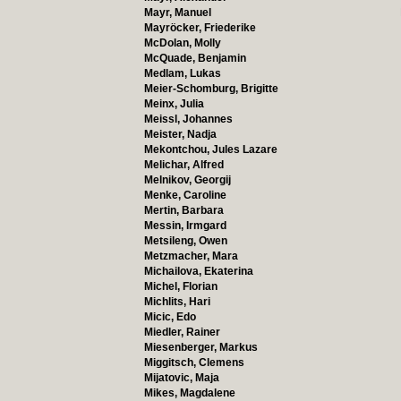
Mayr, Manuel
Mayröcker, Friederike
McDolan, Molly
McQuade, Benjamin
Medlam, Lukas
Meier-Schomburg, Brigitte
Meinx, Julia
Meissl, Johannes
Meister, Nadja
Mekontchou, Jules Lazare
Melichar, Alfred
Melnikov, Georgij
Menke, Caroline
Mertin, Barbara
Messin, Irmgard
Metsileng, Owen
Metzmacher, Mara
Michailova, Ekaterina
Michel, Florian
Michlits, Hari
Micic, Edo
Miedler, Rainer
Miesenberger, Markus
Miggitsch, Clemens
Mijatovic, Maja
Mikes, Magdalene