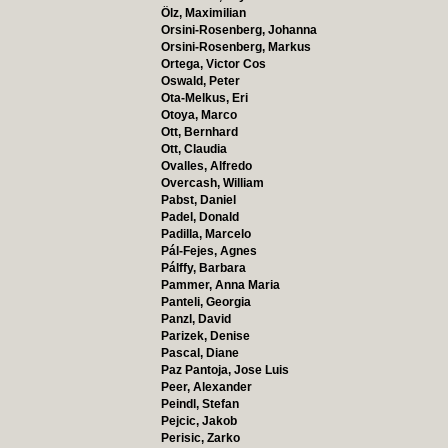
Ölz, Maximilian
Orsini-Rosenberg, Johanna
Orsini-Rosenberg, Markus
Ortega, Victor Cos
Oswald, Peter
Ota-Melkus, Eri
Otoya, Marco
Ott, Bernhard
Ott, Claudia
Ovalles, Alfredo
Overcash, William
Pabst, Daniel
Padel, Donald
Padilla, Marcelo
Pál-Fejes, Agnes
Pálffy, Barbara
Pammer, Anna Maria
Panteli, Georgia
Panzl, David
Parizek, Denise
Pascal, Diane
Paz Pantoja, Jose Luis
Peer, Alexander
Peindl, Stefan
Pejcic, Jakob
Perisic, Zarko