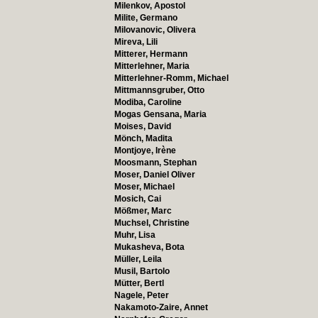
Milenkov, Apostol
Milite, Germano
Milovanovic, Olivera
Mireva, Lili
Mitterer, Hermann
Mitterlehner, Maria
Mitterlehner-Romm, Michael
Mittmannsgruber, Otto
Modiba, Caroline
Mogas Gensana, Maria
Moises, David
Mönch, Madita
Montjoye, Irène
Moosmann, Stephan
Moser, Daniel Oliver
Moser, Michael
Mosich, Cai
Mößmer, Marc
Muchsel, Christine
Muhr, Lisa
Mukasheva, Bota
Müller, Leila
Musil, Bartolo
Mütter, Bertl
Nagele, Peter
Nakamoto-Zaire, Annet