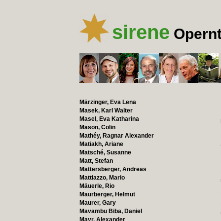
sirene
Opernt
Märzinger, Eva Lena
Masek, Karl Walter
Masel, Eva Katharina
Mason, Colin
Mathéy, Ragnar Alexander
Matiakh, Ariane
Matsché, Susanne
Matt, Stefan
Mattersberger, Andreas
Mattiazzo, Mario
Mäuerle, Rio
Maurberger, Helmut
Maurer, Gary
Mavambu Biba, Daniel
Mayr, Alexander