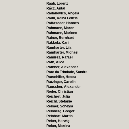
Raab, Lorenz
Rácz, Antal
Radanovics, Angela
Radu, Adina Felicia
Raffaseder, Hannes
Rahmann, Maren
Rahmann, Marlene
Rainer, Bernhard
Rakkola, Kari
Ramharter, Lila
Ramharter, Michael
Ramirez, Rafael
Rath, Alice
Rathner, Alexander
Rato da Trindade, Sandra
Ratschiller, Hosea
Ratzinger, Carolin
Rauscher, Alexander
Reder, Christian
Reichert, Julia
Reichl, Stefanie
Reimer, Soheyla
Reinberg, Gregor
Reinhart, Martin
Reiter, Herwig
Reiter, Martina