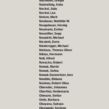
Narnhofer, Gregor
Natmeßnig, Anita
Neckel, Julia
Neckel, Lea
Nelson, Marit
Neubauer, Mathilde W.
Neugebauer, Herwig
Neumann, Esther
Neustifter, Sepp
Neuwirth, Michael
Nicoletti, Doris
Niederegger, Michael
Niehaus, Thomas Oliver
Niklas, Hermann
Noll, Alfred
Novacko, Robert
Nowak, Martin
Nowak, Selina
Nowak-Dannoritzer, Ines
Nwobilo, Bibiana
Nzekwu, Robert Olisa
Obereder, Johannes
Oberthür, Heidemaria
Obmann, Stefan
Oetle, Barbara
Okayasu, Sakuya
Olszowski, Szymon