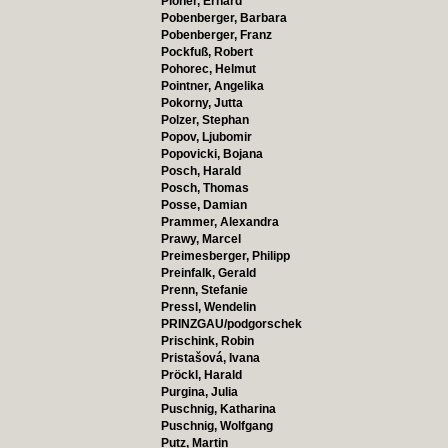
Ploner, Erhard
Pobenberger, Barbara
Pobenberger, Franz
Pockfuß, Robert
Pohorec, Helmut
Pointner, Angelika
Pokorny, Jutta
Polzer, Stephan
Popov, Ljubomir
Popovicki, Bojana
Posch, Harald
Posch, Thomas
Posse, Damian
Prammer, Alexandra
Prawy, Marcel
Preimesberger, Philipp
Preinfalk, Gerald
Prenn, Stefanie
Pressl, Wendelin
PRINZGAU/podgorschek
Prischink, Robin
Pristašová, Ivana
Pröckl, Harald
Purgina, Julia
Puschnig, Katharina
Puschnig, Wolfgang
Putz, Martin