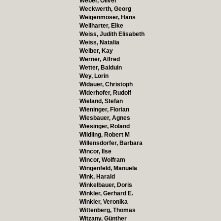
Weber, Oliver
Weckwerth, Georg
Weigenmoser, Hans
Weilharter, Elke
Weiss, Judith Elisabeth
Weiss, Natalia
Welber, Kay
Werner, Alfred
Wetter, Balduin
Wey, Lorin
Widauer, Christoph
Widerhofer, Rudolf
Wieland, Stefan
Wieninger, Florian
Wiesbauer, Agnes
Wiesinger, Roland
Wildling, Robert M
Willensdorfer, Barbara
Wincor, Ilse
Wincor, Wolfram
Wingenfeld, Manuela
Wink, Harald
Winkelbauer, Doris
Winkler, Gerhard E.
Winkler, Veronika
Wittenberg, Thomas
Witzany, Günther