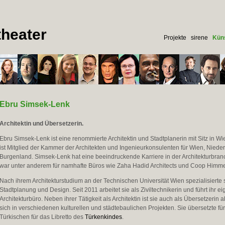
heater
Projekte
sirene
Küns
Ebru Simsek-Lenk
Architektin und Übersetzerin.
Ebru Simsek-Lenk ist eine renommierte Architektin und Stadtplanerin mit Sitz in Wie
ist Mitglied der Kammer der Architekten und Ingenieurkonsulenten für Wien, Niede
Burgenland. Simsek-Lenk hat eine beeindruckende Karriere in der Architekturbranc
war unter anderem für namhafte Büros wie Zaha Hadid Architects und Coop Himmelb
Nach ihrem Architekturstudium an der Technischen Universität Wien spezialisierte s
Stadtplanung und Design. Seit 2011 arbeitet sie als Ziviltechnikerin und führt ihr e
Architekturbüro. Neben ihrer Tätigkeit als Architektin ist sie auch als Übersetzerin 
sich in verschiedenen kulturellen und städtebaulichen Projekten. Sie übersetzte fü
Türkischen für das Libretto des
Türkenkindes
.