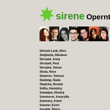
sirene
Opernt
Simsek-Lenk, Ebru
Singhania, Nikolaus
Skrepek, Anna
Skrepek, Paul
Skrepek, Simon
Skuta, Nora
Skweres, Tomasz
Sladonja, Nada
Slepicka, Renate
Sofka, Hansjörg
Solowjow, Dimitrij
Sommerer, Amaryllis
Soomary, Aneel
Sooster, Evert
Sorokin, Pietro