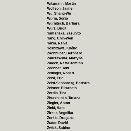
Witzmann, Martin
Wolfson, Jaime
Wu, Shang-Wu
Wurm, Sonja
Wurnitsch, Barbara
Würz, Birgit
Yamanaka, Yasuhito
Yang, Chin-Wen
Yehia, Rania
Yoshizawa, Kyôko
Zachhuber, Bernhard
Zakrzewska, Martyna
Zalech, Rafał Dominik
Zechner, Toni
Zeilinger, Robert
Zeisl, Eric
Zeisl-Schönberg, Barbara
Zeisner, Elisabeth
Zerdin, Tina
Zhurzhenko, Tatiana
Ziegler, Anton
Zinkl, Hans
Zirker, Angelika
Zorkic, Dragana
Zuder, David
Zwick, Sabine