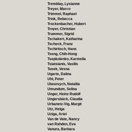
Tremblay, Lysianne
Treyer, Marco
Trimmel, Raphael
Trink, Rebecca
Trockenbacher, Hubert
Troyer, Christian
Trummer, Sigrid
Tschakert, Katharina
Tscheck, Franz
Tschiritsch, Hans
Tseng, Chih-Hong
Tsepkolenko, Karmella
Tsiatsianis, Vasilis
Tusek, Vesna
Ugarte, Dalina
Uhl, Peter
Ulasevych, Nataliia
Umundum, Selina
Unger, Heinz Rudolf
Ungersbäck, Claudia
Urbanetz-Vig, Margit
Utz, Helga
Uziga, Ariel
Van de Vate, Nancy
van Rahden, Eva
Vanura, Barbara