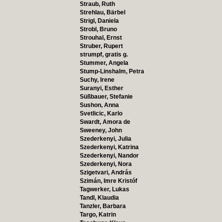
Straub, Ruth
Strehlau, Bärbel
Strigl, Daniela
Strobl, Bruno
Strouhal, Ernst
Struber, Rupert
strumpf, gratis g.
Stummer, Angela
Stump-Linshalm, Petra
Suchy, Irene
Suranyi, Esther
Süßbauer, Stefanie
Sushon, Anna
Svetlicic, Karlo
Swardt, Amora de
Sweeney, John
Szederkenyi, Julia
Szederkenyi, Katrina
Szederkenyi, Nandor
Szederkenyi, Nora
Szigetvari, András
Szimán, Imre Kristóf
Tagwerker, Lukas
Tandl, Klaudia
Tanzler, Barbara
Targo, Katrin