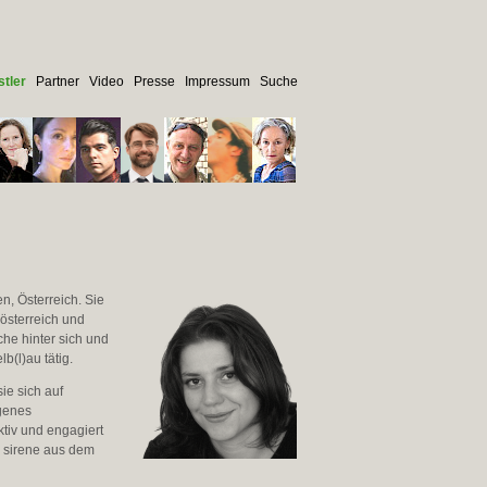
tler
Partner
Video
Presse
Impressum
Suche
n, Österreich. Sie
rösterreich und
he hinter sich und
(l)au tätig.
ie sich auf
igenes
aktiv und engagiert
r sirene aus dem