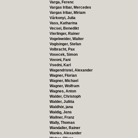
Varga, Ferenc
Vargas Iribar, Mercedes
Vargas Iribar, Miriam
Várkonyi, Julia
Vass, Katharina
Vecsei, Benedikt
Vierlinger, Rainer
Vogelweider, Walter
Voglsinger, Stefan
Volbracht, Pax
Vosecek, Simon
Vovoni, Fani
Vsedni, Karl
Wagendristel, Alexander
Wagner, Florian
Wagner, Michael
Wagner, Wolfram
Wagnes, Anton
Walder, Christoph
Walder, Julitta
Waldhör, jana
Waldig, Jens
Wallner, Franz
Wally, Thomas
Wandaller, Rainer
Wanko, Alexander