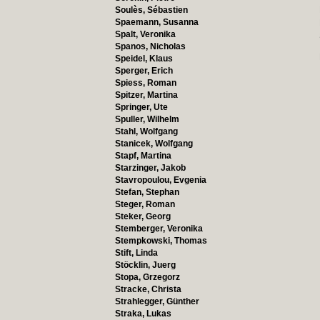
Soulès, Sébastien
Spaemann, Susanna
Spalt, Veronika
Spanos, Nicholas
Speidel, Klaus
Sperger, Erich
Spiess, Roman
Spitzer, Martina
Springer, Ute
Spuller, Wilhelm
Stahl, Wolfgang
Stanicek, Wolfgang
Stapf, Martina
Starzinger, Jakob
Stavropoulou, Evgenia
Stefan, Stephan
Steger, Roman
Steker, Georg
Stemberger, Veronika
Stempkowski, Thomas
Stift, Linda
Stöcklin, Juerg
Stopa, Grzegorz
Stracke, Christa
Strahlegger, Günther
Straka, Lukas