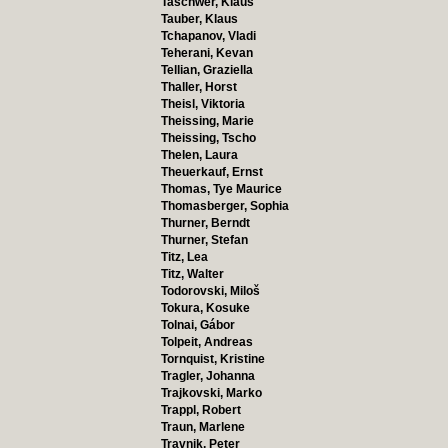
Taschwer, Klaus
Tauber, Klaus
Tchapanov, Vladi
Teherani, Kevan
Tellian, Graziella
Thaller, Horst
Theisl, Viktoria
Theissing, Marie
Theissing, Tscho
Thelen, Laura
Theuerkauf, Ernst
Thomas, Tye Maurice
Thomasberger, Sophia
Thurner, Berndt
Thurner, Stefan
Titz, Lea
Titz, Walter
Todorovski, Miloš
Tokura, Kosuke
Tolnai, Gábor
Tolpeit, Andreas
Tornquist, Kristine
Tragler, Johanna
Trajkovski, Marko
Trappl, Robert
Traun, Marlene
Travnik, Peter