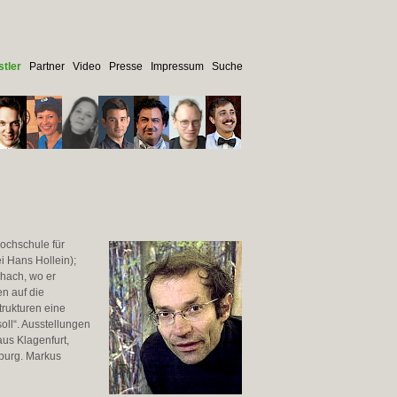
tler
Partner
Video
Presse
Impressum
Suche
ochschule für
i Hans Hollein);
chach, wo er
n auf die
trukturen eine
ll“. Ausstellungen
us Klagenfurt,
sburg. Markus