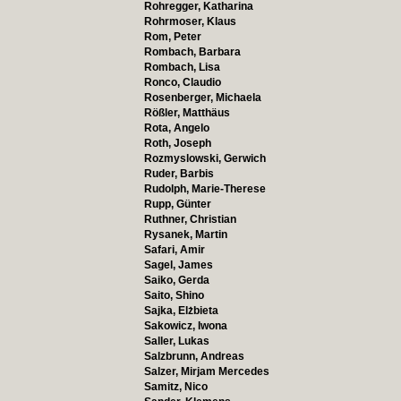
Rohregger, Katharina
Rohrmoser, Klaus
Rom, Peter
Rombach, Barbara
Rombach, Lisa
Ronco, Claudio
Rosenberger, Michaela
Rößler, Matthäus
Rota, Angelo
Roth, Joseph
Rozmyslowski, Gerwich
Ruder, Barbis
Rudolph, Marie-Therese
Rupp, Günter
Ruthner, Christian
Rysanek, Martin
Safari, Amir
Sagel, James
Saiko, Gerda
Saito, Shino
Sajka, Elżbieta
Sakowicz, Iwona
Saller, Lukas
Salzbrunn, Andreas
Salzer, Mirjam Mercedes
Samitz, Nico