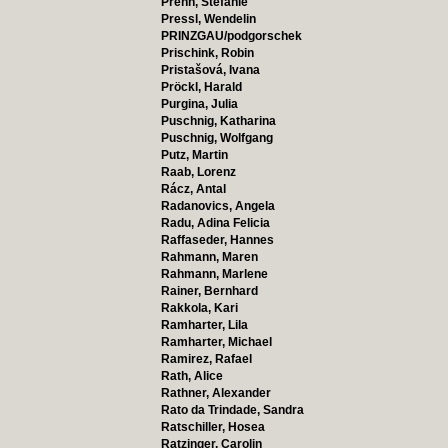
Prenn, Stefanie
Pressl, Wendelin
PRINZGAU/podgorschek
Prischink, Robin
Pristašová, Ivana
Pröckl, Harald
Purgina, Julia
Puschnig, Katharina
Puschnig, Wolfgang
Putz, Martin
Raab, Lorenz
Rácz, Antal
Radanovics, Angela
Radu, Adina Felicia
Raffaseder, Hannes
Rahmann, Maren
Rahmann, Marlene
Rainer, Bernhard
Rakkola, Kari
Ramharter, Lila
Ramharter, Michael
Ramirez, Rafael
Rath, Alice
Rathner, Alexander
Rato da Trindade, Sandra
Ratschiller, Hosea
Ratzinger, Carolin