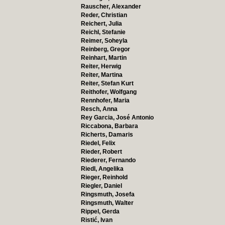
Rauscher, Alexander
Reder, Christian
Reichert, Julia
Reichl, Stefanie
Reimer, Soheyla
Reinberg, Gregor
Reinhart, Martin
Reiter, Herwig
Reiter, Martina
Reiter, Stefan Kurt
Reithofer, Wolfgang
Rennhofer, Maria
Resch, Anna
Rey Garcia, José Antonio
Riccabona, Barbara
Richerts, Damaris
Riedel, Felix
Rieder, Robert
Riederer, Fernando
Riedl, Angelika
Rieger, Reinhold
Riegler, Daniel
Ringsmuth, Josefa
Ringsmuth, Walter
Rippel, Gerda
Ristić, Ivan