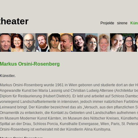
heater
Projekte
sirene
Küns
Markus Orsini-Rosenberg
Künstler.
Markus Orsini-Rosenberg wurde 1961 in Wien geboren und studierte dort an der H
Angewandte Kunst bei Maria Lassnig und Christian Ludwig Attersee (Architektur be
Diplom für Restaurierung (Hubert Dietrich). Er lebt und arbeitet auf Schloss Damts
vorwiegend Landschaftselemente in intensiven, jedoch immer natürlichen Farbtöne
Leinwand bringt. Der Künstler bezeichnet das als „Versuch, aus den pflanzlichen S
Ornamentik zu entwickeln, die Kontakt zu Gebieten und Landschaften aufnehmen so
im Museum Moderner Kunst Kärnten, im Museum des Nötscher Kreises, Künstlerha
Spittal an der Drau, Schloss Porcia, Kunsthalle Exnergasse, Wien, Paris, St. Peter
Orsini-Rosenberg ist verheiratet mit der Künstlerin Alina Kunitsyna.