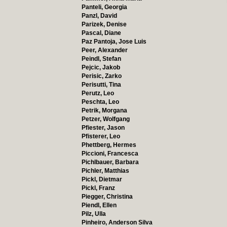
Panteli, Georgia
Panzl, David
Parizek, Denise
Pascal, Diane
Paz Pantoja, Jose Luis
Peer, Alexander
Peindl, Stefan
Pejcic, Jakob
Perisic, Zarko
Perisutti, Tina
Perutz, Leo
Peschta, Leo
Petrik, Morgana
Petzer, Wolfgang
Pfiester, Jason
Pfisterer, Leo
Phettberg, Hermes
Piccioni, Francesca
Pichlbauer, Barbara
Pichler, Matthias
Pickl, Dietmar
Pickl, Franz
Piegger, Christina
Piendl, Ellen
Pilz, Ulla
Pinheiro, Anderson Silva