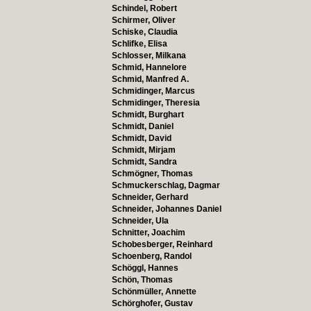
Schindel, Robert
Schirmer, Oliver
Schiske, Claudia
Schlifke, Elisa
Schlosser, Milkana
Schmid, Hannelore
Schmid, Manfred A.
Schmidinger, Marcus
Schmidinger, Theresia
Schmidt, Burghart
Schmidt, Daniel
Schmidt, David
Schmidt, Mirjam
Schmidt, Sandra
Schmögner, Thomas
Schmuckerschlag, Dagmar
Schneider, Gerhard
Schneider, Johannes Daniel
Schneider, Ula
Schnitter, Joachim
Schobesberger, Reinhard
Schoenberg, Randol
Schöggl, Hannes
Schön, Thomas
Schönmüller, Annette
Schörghofer, Gustav