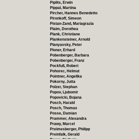
Piplits, Erwin
Pippal, Martina
Pircher, Hannes Benedetto
Pironkoff, Simeon
Pistan-Zand, Mariagrazia
Plaim, Dorothea
Plank, Christiane
Plankensteiner, Arnold
Planyavsky, Peter
Ploner, Erhard
Pobenberger, Barbara
Pobenberger, Franz
Pockfuß, Robert
Pohorec, Helmut
Pointner, Angelika
Pokorny, Jutta
Polzer, Stephan
Popov, Ljubomir
Popovicki, Bojana
Posch, Harald
Posch, Thomas
Posse, Damian
Prammer, Alexandra
Prawy, Marcel
Preimesberger, Philipp
Preinfalk, Gerald