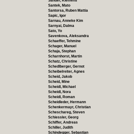
Sander, Klemens
Santek, Mato
Santorsa, Ruben Mattia
Sapic, Igor
Sarnau, Anneke Kim
Sarnyai, Dalma
Sato, Yo
Savenkova, Aleksandra
Schaeffer, Tehmine
Schager, Manuel
Schaja, Stephan
Scharnhorst, Martin
Schatz, Christine
Schedlberger, Gernot
Scheibelreiter, Agnes
Scheid, Jakob
Scheid, Mine
Scheidl, Michael
Scheidl, Nora
Scheidl, Roman
Scheidleder, Hermann
Schenkermayr, Christian
Scheschareg, Steven
Schiessler, Georg
Schiffer, Andreas
Schiller, Judith
Schindegger, Sebastian