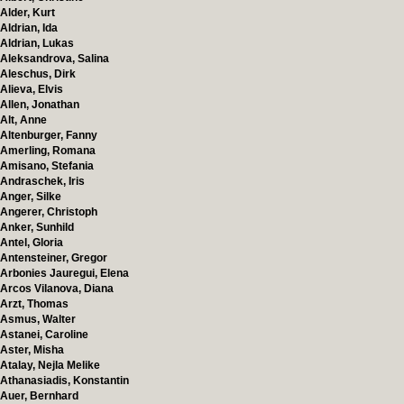
Alder, Kurt
Aldrian, Ida
Aldrian, Lukas
Aleksandrova, Salina
Aleschus, Dirk
Alieva, Elvis
Allen, Jonathan
Alt, Anne
Altenburger, Fanny
Amerling, Romana
Amisano, Stefania
Andraschek, Iris
Anger, Silke
Angerer, Christoph
Anker, Sunhild
Antel, Gloria
Antensteiner, Gregor
Arbonies Jauregui, Elena
Arcos Vilanova, Diana
Arzt, Thomas
Asmus, Walter
Astanei, Caroline
Aster, Misha
Atalay, Nejla Melike
Athanasiadis, Konstantin
Auer, Bernhard