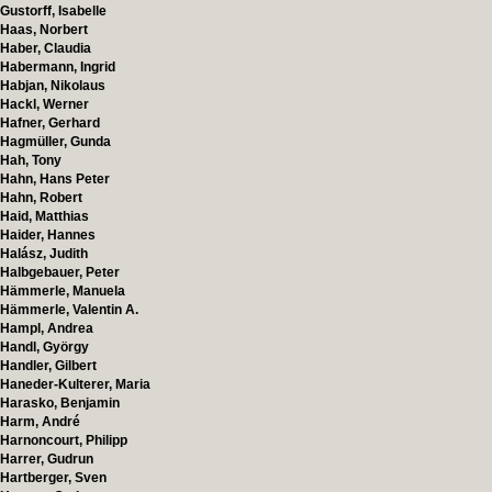
Gustorff, Isabelle
Haas, Norbert
Haber, Claudia
Habermann, Ingrid
Habjan, Nikolaus
Hackl, Werner
Hafner, Gerhard
Hagmüller, Gunda
Hah, Tony
Hahn, Hans Peter
Hahn, Robert
Haid, Matthias
Haider, Hannes
Halász, Judith
Halbgebauer, Peter
Hämmerle, Manuela
Hämmerle, Valentin A.
Hampl, Andrea
Handl, György
Handler, Gilbert
Haneder-Kulterer, Maria
Harasko, Benjamin
Harm, André
Harnoncourt, Philipp
Harrer, Gudrun
Hartberger, Sven