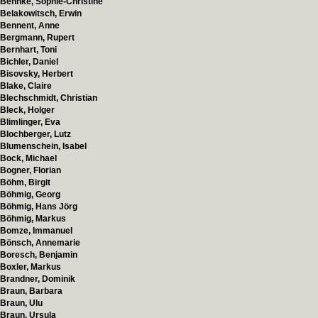
Behnke, Sophie-Christine
Belakowitsch, Erwin
Bennent, Anne
Bergmann, Rupert
Bernhart, Toni
Bichler, Daniel
Bisovsky, Herbert
Blake, Claire
Blechschmidt, Christian
Bleck, Holger
Blimlinger, Eva
Blochberger, Lutz
Blumenschein, Isabel
Bock, Michael
Bogner, Florian
Böhm, Birgit
Böhmig, Georg
Böhmig, Hans Jörg
Böhmig, Markus
Bomze, Immanuel
Bönsch, Annemarie
Boresch, Benjamin
Boxler, Markus
Brandner, Dominik
Braun, Barbara
Braun, Ulu
Braun, Ursula