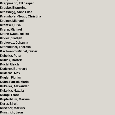
Krappmann, Till Jasper
Krasko, Ekaterina
Krassnigg, Anna Luca
Kraushofer-Neub., Christina
Kreiner, Michael
Kremser, Elsa
Krenn, Michael
Krenn-Iwata, Yukiko
Krklec, Sladjan
Krokovay, Johanna
Kronsteiner, Theresa
Kschwendt-Michel, Dieter
Kubelka, Peter
Kubiak, Bartek
Küchl, Ulrich
Kuderer, Bernhard
Kuderna, Max
Kugler, Florian
Kühn, Patrick Maria
Kukelka, Alexander
Kukelka, Natalia
Kumpl, Franz
Kupferblum, Markus
Kurtz, Birgit
Kuscher, Markus
Kusztrich, Leon