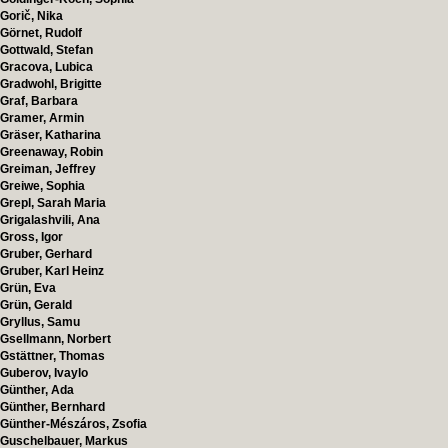
Gorič, Nika
Görnet, Rudolf
Gottwald, Stefan
Gracova, Lubica
Gradwohl, Brigitte
Graf, Barbara
Gramer, Armin
Gräser, Katharina
Greenaway, Robin
Greiman, Jeffrey
Greiwe, Sophia
Grepl, Sarah Maria
Grigalashvili, Ana
Gross, Igor
Gruber, Gerhard
Gruber, Karl Heinz
Grün, Eva
Grün, Gerald
Gryllus, Samu
Gsellmann, Norbert
Gstättner, Thomas
Guberov, Ivaylo
Günther, Ada
Günther, Bernhard
Günther-Mészáros, Zsofia
Guschelbauer, Markus