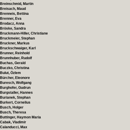
Breinschmid, Martin
Breisach, Maud
Brenneis, Bettina
Brenner, Eva
Brodacz, Anna
Bröske, Sandra
Bruckmann-Hiller, Christiane
Bruckmeier, Stephan
Bruckner, Markus
Bruckschwaiger, Karl
Brunner, Reinhold
Brunnhuber, Rudolf
Buchas, Gerald
Buczko, Christina
Bulut, Özlem
Bürcher, Eleonore
Buresch, Wolfgang
Burghofer, Gudrun
Burgstaller, Hannes
Burianek, Stephan
Burkert, Cornelius
Busch, Holger
Busch, Theresa
Buttinger, Haymon Maria
Cabak, Vladimir
Calanducci, Max