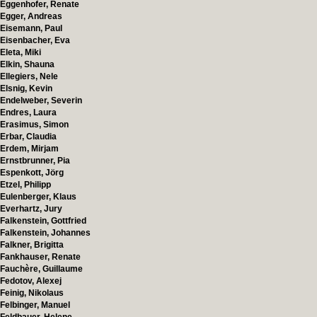
Eggenhofer, Renate
Egger, Andreas
Eisemann, Paul
Eisenbacher, Eva
Eleta, Miki
Elkin, Shauna
Ellegiers, Nele
Elsnig, Kevin
Endelweber, Severin
Endres, Laura
Erasimus, Simon
Erbar, Claudia
Erdem, Mirjam
Ernstbrunner, Pia
Espenkott, Jörg
Etzel, Philipp
Eulenberger, Klaus
Everhartz, Jury
Falkenstein, Gottfried
Falkenstein, Johannes
Falkner, Brigitta
Fankhauser, Renate
Fauchère, Guillaume
Fedotov, Alexej
Feinig, Nikolaus
Felbinger, Manuel