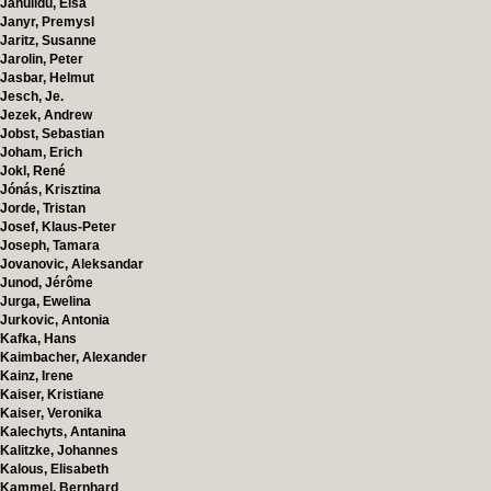
Janulidu, Elsa
Janyr, Premysl
Jaritz, Susanne
Jarolin, Peter
Jasbar, Helmut
Jesch, Je.
Jezek, Andrew
Jobst, Sebastian
Joham, Erich
Jokl, René
Jónás, Krisztina
Jorde, Tristan
Josef, Klaus-Peter
Joseph, Tamara
Jovanovic, Aleksandar
Junod, Jérôme
Jurga, Ewelina
Jurkovic, Antonia
Kafka, Hans
Kaimbacher, Alexander
Kainz, Irene
Kaiser, Kristiane
Kaiser, Veronika
Kalechyts, Antanina
Kalitzke, Johannes
Kalous, Elisabeth
Kammel, Bernhard