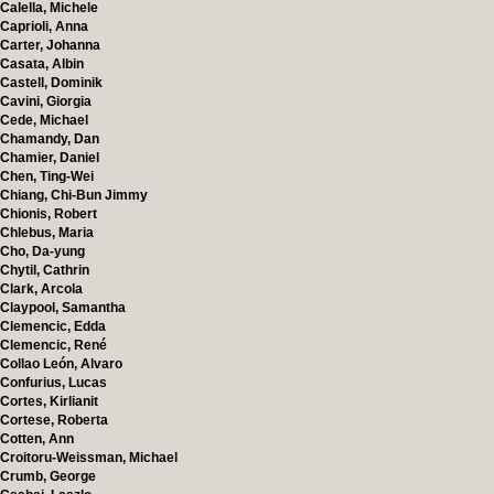
Calella, Michele
Caprioli, Anna
Carter, Johanna
Casata, Albin
Castell, Dominik
Cavini, Giorgia
Cede, Michael
Chamandy, Dan
Chamier, Daniel
Chen, Ting-Wei
Chiang, Chi-Bun Jimmy
Chionis, Robert
Chlebus, Maria
Cho, Da-yung
Chytil, Cathrin
Clark, Arcola
Claypool, Samantha
Clemencic, Edda
Clemencic, René
Collao León, Alvaro
Confurius, Lucas
Cortes, Kirlianit
Cortese, Roberta
Cotten, Ann
Croitoru-Weissman, Michael
Crumb, George