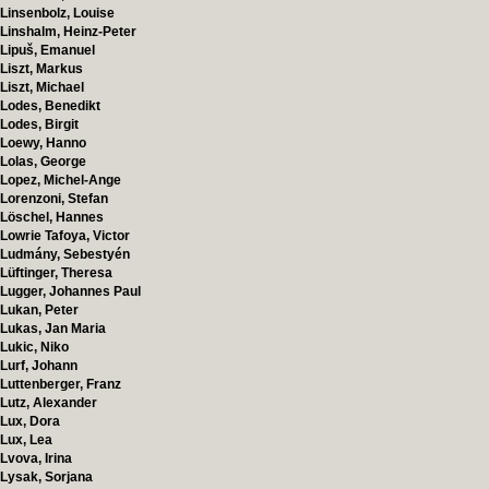
Linsenbolz, Louise
Linshalm, Heinz-Peter
Lipuš, Emanuel
Liszt, Markus
Liszt, Michael
Lodes, Benedikt
Lodes, Birgit
Loewy, Hanno
Lolas, George
Lopez, Michel-Ange
Lorenzoni, Stefan
Löschel, Hannes
Lowrie Tafoya, Victor
Ludmány, Sebestyén
Lüftinger, Theresa
Lugger, Johannes Paul
Lukan, Peter
Lukas, Jan Maria
Lukic, Niko
Lurf, Johann
Luttenberger, Franz
Lutz, Alexander
Lux, Dora
Lux, Lea
Lvova, Irina
Lysak, Sorjana