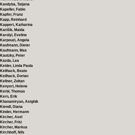
Kandyba, Tatjana
Kapeller, Fabio
Kapfer, Franz
Kapp, Reinhard
Kappert, Katharina
Karišik, Maida
Karolyi, Eveline
Karpouzi, Angela
Kaufmann, Dieter
Kaufmann, Max
Kautzky, Peter
Kazda, Lea
Keider, Linda Paula
Keilhack, Beate
Keilhack, Dorian
Kellner, Zoltan
Kenyeri, Helene
Kerbl, Thomas
Kern, Erik
Khanamiryan, Astghik
Kiendl, Diana
Kinder, Hermann
Kircher, Axel
Kircher, Fritz
Kircher, Markus
Kirchhoff, Nils