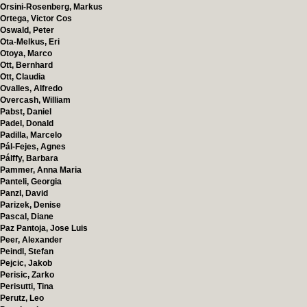
Orsini-Rosenberg, Markus
Ortega, Victor Cos
Oswald, Peter
Ota-Melkus, Eri
Otoya, Marco
Ott, Bernhard
Ott, Claudia
Ovalles, Alfredo
Overcash, William
Pabst, Daniel
Padel, Donald
Padilla, Marcelo
Pál-Fejes, Agnes
Pálffy, Barbara
Pammer, Anna Maria
Panteli, Georgia
Panzl, David
Parizek, Denise
Pascal, Diane
Paz Pantoja, Jose Luis
Peer, Alexander
Peindl, Stefan
Pejcic, Jakob
Perisic, Zarko
Perisutti, Tina
Perutz, Leo