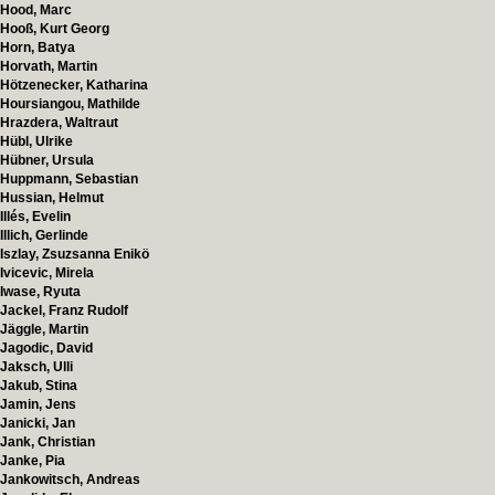
Hood, Marc
Hooß, Kurt Georg
Horn, Batya
Horvath, Martin
Hötzenecker, Katharina
Hoursiangou, Mathilde
Hrazdera, Waltraut
Hübl, Ulrike
Hübner, Ursula
Huppmann, Sebastian
Hussian, Helmut
Illés, Evelin
Illich, Gerlinde
Iszlay, Zsuzsanna Enikö
Ivicevic, Mirela
Iwase, Ryuta
Jackel, Franz Rudolf
Jäggle, Martin
Jagodic, David
Jaksch, Ulli
Jakub, Stina
Jamin, Jens
Janicki, Jan
Jank, Christian
Janke, Pia
Jankowitsch, Andreas