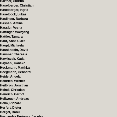
Hartner, Gudrun
Haselberger, Christian
Haselberger, Ingrid
Haselböck, Lukas
Haslinger, Barbara
Hassan, Amina
Hassler, Vesna
Hattinger, Wolfgang
Hattler, Tamara
Hauf, Anna Clare
Haupt, Michaela
Hausknecht, David
Hausner, Theresia
Hawliczek, Katja
Hayashi, Kanako
Heckmann, Matthias
Heegmann, Gebhard
Heide, Angela
Heidrich, Werner
Heilbron, Jonathan
Heindl, Christian
Heinrich, Gernot
Hellweger, Andreas
Helm, Richard
Herfert, Dieter
Herget, Raoul
Hernández Enríquez, Jacobo