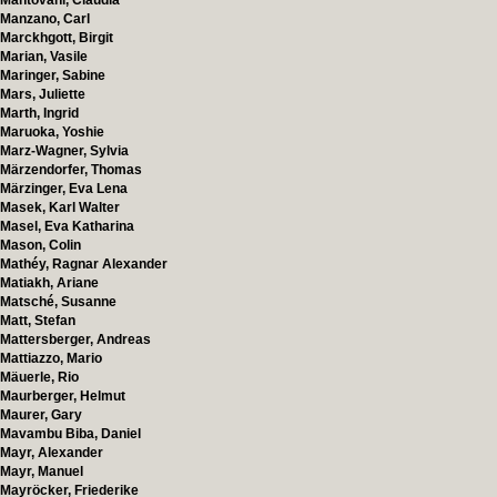
Mantovani, Claudia
Manzano, Carl
Marckhgott, Birgit
Marian, Vasile
Maringer, Sabine
Mars, Juliette
Marth, Ingrid
Maruoka, Yoshie
Marz-Wagner, Sylvia
Märzendorfer, Thomas
Märzinger, Eva Lena
Masek, Karl Walter
Masel, Eva Katharina
Mason, Colin
Mathéy, Ragnar Alexander
Matiakh, Ariane
Matsché, Susanne
Matt, Stefan
Mattersberger, Andreas
Mattiazzo, Mario
Mäuerle, Rio
Maurberger, Helmut
Maurer, Gary
Mavambu Biba, Daniel
Mayr, Alexander
Mayr, Manuel
Mayröcker, Friederike