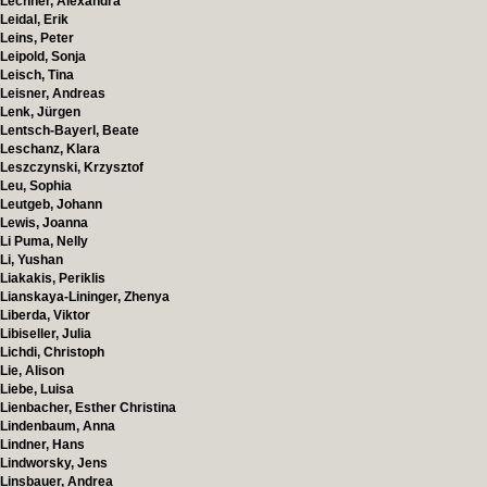
Lechner, Alexandra
Leidal, Erik
Leins, Peter
Leipold, Sonja
Leisch, Tina
Leisner, Andreas
Lenk, Jürgen
Lentsch-Bayerl, Beate
Leschanz, Klara
Leszczynski, Krzysztof
Leu, Sophia
Leutgeb, Johann
Lewis, Joanna
Li Puma, Nelly
Li, Yushan
Liakakis, Periklis
Lianskaya-Lininger, Zhenya
Liberda, Viktor
Libiseller, Julia
Lichdi, Christoph
Lie, Alison
Liebe, Luisa
Lienbacher, Esther Christina
Lindenbaum, Anna
Lindner, Hans
Lindworsky, Jens
Linsbauer, Andrea