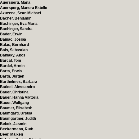
Auersperg, Mana
Auersperg, Manora Estelle
Azucena, Sean Michael
Bacher, Benjamin
Bachinger, Eva Maria
Bachinger, Sandra
Bader, Erwin
Bainac, Josipa
Balas, Bernhard
Bals, Sebastian
Banlaky, Akos
Barcal, Tom
Bardel, Armin
Barta, Erwin
Barth, Jürgen
Barthelmes, Barbara
Baticci, Alessandro
Bauer, Christina
Bauer, Hanna Viktoria
Bauer, Wolfgang
Baumer, Elisabeth
Baumgartl, Ursula
Baumgartner, Judith
Bebek, Jasmin
Beckermann, Ruth
Beer, Maiken