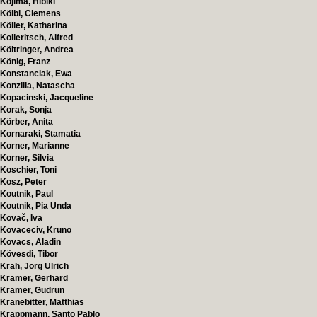
Kojima, Hibiki
Kölbl, Clemens
Köller, Katharina
Kolleritsch, Alfred
Költringer, Andrea
König, Franz
Konstanciak, Ewa
Konzilia, Natascha
Kopacinski, Jacqueline
Korak, Sonja
Körber, Anita
Kornaraki, Stamatia
Korner, Marianne
Korner, Silvia
Koschier, Toni
Kosz, Peter
Koutnik, Paul
Koutnik, Pia Unda
Kovač, Iva
Kovaceciv, Kruno
Kovacs, Aladin
Kövesdi, Tibor
Krah, Jörg Ulrich
Kramer, Gerhard
Kramer, Gudrun
Kranebitter, Matthias
Krappmann, Santo Pablo