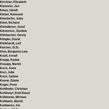
Kirchner, Elisabeth
Klammer, Jan
Klaus, Händl
Klebel, Raimund
Kleedorfer, Jutta
Klein, Richard
Kleindienst, Josef
Klemencic, Daniela
Klimbacher, Georg
Klingler, David
Klinkhardt, Leif
Klocker, Si.Si.
Klon, Benjamin-Lew
Knafl, Arnulf
Knapp, Radek
Knaupp, Martin
Koch, Anna
Koci, Julia
Kock, Sabine
Koene, Elaine
Koger, Peter
Kohlhofer, Christian
Kohlmayr, Emil Raoul
Köhlmeier, Michael
Kohlweis, Martin
Kohlweiss, Iris