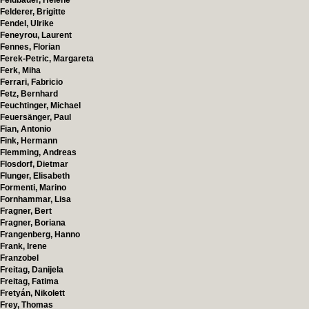
Feldbauer, Helene
Felderer, Brigitte
Fendel, Ulrike
Feneyrou, Laurent
Fennes, Florian
Ferek-Petric, Margareta
Ferk, Miha
Ferrari, Fabricio
Fetz, Bernhard
Feuchtinger, Michael
Feuersänger, Paul
Fian, Antonio
Fink, Hermann
Flemming, Andreas
Flosdorf, Dietmar
Flunger, Elisabeth
Formenti, Marino
Fornhammar, Lisa
Fragner, Bert
Fragner, Boriana
Frangenberg, Hanno
Frank, Irene
Franzobel
Freitag, Danijela
Freitag, Fatima
Fretyán, Nikolett
Frey, Thomas