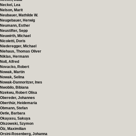
Neckel, Lea
Nelson, Marit
Neubauer, Mathilde W.
Neugebauer, Herwig
Neumann, Esther
Neustifter, Sepp
Neuwirth, Michael
Nicoletti, Doris
Niederegger, Michael
Niehaus, Thomas Oliver
Niklas, Hermann
Noll, Alfred
Novacko, Robert
Nowak, Martin
Nowak, Selina
Nowak-Dannoritzer, Ines
Nwobilo, Bibiana
Nzekwu, Robert Olisa
Obereder, Johannes
Oberthür, Heidemaria
Obmann, Stefan
Oetle, Barbara
Okayasu, Sakuya
Olszowski, Szymon
Ölz, Maximilian
Orsini-Rosenberg, Johanna