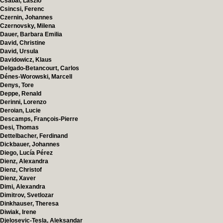
Csabai, Laszlo
Csincsi, Ferenc
Czernin, Johannes
Czernovsky, Milena
Dauer, Barbara Emilia
David, Christine
David, Ursula
Davidowicz, Klaus
Delgado-Betancourt, Carlos
Dénes-Worowski, Marcell
Denys, Tore
Deppe, Renald
Derinni, Lorenzo
Deroian, Lucie
Descamps, François-Pierre
Desi, Thomas
Dettelbacher, Ferdinand
Dickbauer, Johannes
Diego, Lucía Pérez
Dienz, Alexandra
Dienz, Christof
Dienz, Xaver
Dimi, Alexandra
Dimitrov, Svetlozar
Dinkhauser, Theresa
Diwiak, Irene
Djelosevic-Tesla, Aleksandar