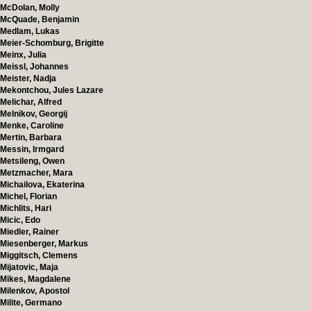
McDolan, Molly
McQuade, Benjamin
Medlam, Lukas
Meier-Schomburg, Brigitte
Meinx, Julia
Meissl, Johannes
Meister, Nadja
Mekontchou, Jules Lazare
Melichar, Alfred
Melnikov, Georgij
Menke, Caroline
Mertin, Barbara
Messin, Irmgard
Metsileng, Owen
Metzmacher, Mara
Michailova, Ekaterina
Michel, Florian
Michlits, Hari
Micic, Edo
Miedler, Rainer
Miesenberger, Markus
Miggitsch, Clemens
Mijatovic, Maja
Mikes, Magdalene
Milenkov, Apostol
Milite, Germano