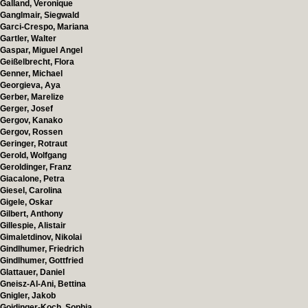
Galland, Veronique
Ganglmair, Siegwald
Garci-Crespo, Mariana
Gartler, Walter
Gaspar, Miguel Angel
Geißelbrecht, Flora
Genner, Michael
Georgieva, Aya
Gerber, Marelize
Gerger, Josef
Gergov, Kanako
Gergov, Rossen
Geringer, Rotraut
Gerold, Wolfgang
Geroldinger, Franz
Giacalone, Petra
Giesel, Carolina
Gigele, Oskar
Gilbert, Anthony
Gillespie, Alistair
Gimaletdinov, Nikolai
Gindlhumer, Friedrich
Gindlhumer, Gottfried
Glattauer, Daniel
Gneisz-Al-Ani, Bettina
Gnigler, Jakob
Goidinger-Koch, Sophia