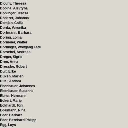
Dlouhy, Theresa
Dobina, Alevtyna
Doblinger, Teresa
Doderer, Johanna
Domjan, Csilla
Dorda, Veronika
Dorfmann, Barbara
Döring, Loma
Dormeier, Walter
Dorninger, Wolfgang Fadi
Dorschel, Andreas
Dreger, Sigrid
Dreo, Anna
Dressler, Robert
Duit, Erke
Duken, Marlen
Dusl, Andrea
Ebenbauer, Johannes
Ebenbauer, Susanne
Ebner, Hermann
Eckert, Marie
Eckhardt, Toni
Edelmann, Nina
Eder, Barbara
Eder, Bernhard Philipp
Egg, Loys