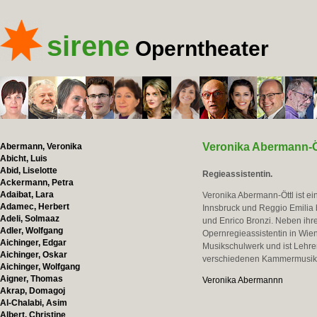
sirene
Operntheater
Veronika Abermann-Ö
Abermann, Veronika
Abicht, Luis
Abid, Liselotte
Regieassistentin.
Ackermann, Petra
Adaibat, Lara
Veronika Abermann-Öttl ist ei
Adamec, Herbert
Innsbruck und Reggio Emilia 
Adeli, Solmaaz
und Enrico Bronzi. Neben ihr
Adler, Wolfgang
Opernregieassistentin in Wien,
Aichinger, Edgar
Musikschulwerk und ist Lehrer
Aichinger, Oskar
verschiedenen Kammermusik- 
Aichinger, Wolfgang
Aigner, Thomas
Veronika Abermannn
Akrap, Domagoj
Al-Chalabi, Asim
Albert, Christine