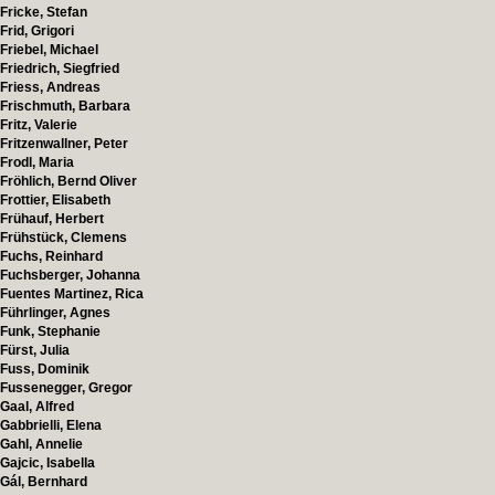
Fricke, Stefan
Frid, Grigori
Friebel, Michael
Friedrich, Siegfried
Friess, Andreas
Frischmuth, Barbara
Fritz, Valerie
Fritzenwallner, Peter
Frodl, Maria
Fröhlich, Bernd Oliver
Frottier, Elisabeth
Frühauf, Herbert
Frühstück, Clemens
Fuchs, Reinhard
Fuchsberger, Johanna
Fuentes Martinez, Rica
Führlinger, Agnes
Funk, Stephanie
Fürst, Julia
Fuss, Dominik
Fussenegger, Gregor
Gaal, Alfred
Gabbrielli, Elena
Gahl, Annelie
Gajcic, Isabella
Gál, Bernhard