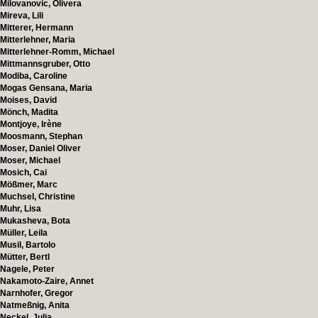
Milovanovic, Olivera
Mireva, Lili
Mitterer, Hermann
Mitterlehner, Maria
Mitterlehner-Romm, Michael
Mittmannsgruber, Otto
Modiba, Caroline
Mogas Gensana, Maria
Moises, David
Mönch, Madita
Montjoye, Irène
Moosmann, Stephan
Moser, Daniel Oliver
Moser, Michael
Mosich, Cai
Mößmer, Marc
Muchsel, Christine
Muhr, Lisa
Mukasheva, Bota
Müller, Leila
Musil, Bartolo
Mütter, Bertl
Nagele, Peter
Nakamoto-Zaire, Annet
Narnhofer, Gregor
Natmeßnig, Anita
Neckel, Julia