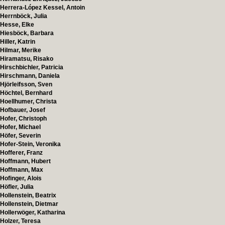
Herrera-López Kessel, Antoin
Herrnböck, Julia
Hesse, Elke
Hiesböck, Barbara
Hiller, Katrin
Hilmar, Merike
Hiramatsu, Risako
Hirschbichler, Patricia
Hirschmann, Daniela
Hjörleifsson, Sven
Höchtel, Bernhard
Hoellhumer, Christa
Hofbauer, Josef
Hofer, Christoph
Hofer, Michael
Höfer, Severin
Hofer-Stein, Veronika
Hofferer, Franz
Hoffmann, Hubert
Hoffmann, Max
Hofinger, Alois
Höfler, Julia
Hollenstein, Beatrix
Hollenstein, Dietmar
Hollerwöger, Katharina
Holzer, Teresa