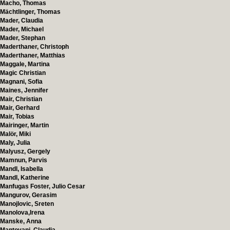
Macho, Thomas
Mächtlinger, Thomas
Mader, Claudia
Mader, Michael
Mader, Stephan
Maderthaner, Christoph
Maderthaner, Matthias
Maggale, Martina
Magic Christian
Magnani, Sofia
Maines, Jennifer
Mair, Christian
Mair, Gerhard
Mair, Tobias
Mairinger, Martin
Malör, Miki
Maly, Julia
Malyusz, Gergely
Mamnun, Parvis
Mandl, Isabella
Mandl, Katherine
Manfugas Foster, Julio Cesar
Mangurov, Gerasim
Manojlovic, Sreten
Manolova,Irena
Manske, Anna