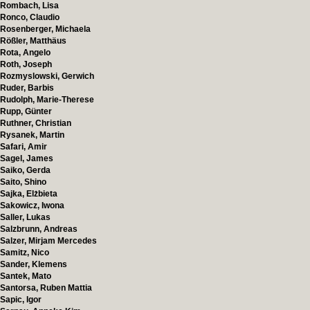
Rombach, Lisa
Ronco, Claudio
Rosenberger, Michaela
Rößler, Matthäus
Rota, Angelo
Roth, Joseph
Rozmyslowski, Gerwich
Ruder, Barbis
Rudolph, Marie-Therese
Rupp, Günter
Ruthner, Christian
Rysanek, Martin
Safari, Amir
Sagel, James
Saiko, Gerda
Saito, Shino
Sajka, Elżbieta
Sakowicz, Iwona
Saller, Lukas
Salzbrunn, Andreas
Salzer, Mirjam Mercedes
Samitz, Nico
Sander, Klemens
Santek, Mato
Santorsa, Ruben Mattia
Sapic, Igor