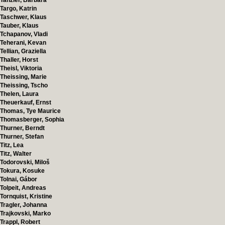
Tanzler, Barbara
Targo, Katrin
Taschwer, Klaus
Tauber, Klaus
Tchapanov, Vladi
Teherani, Kevan
Tellian, Graziella
Thaller, Horst
Theisl, Viktoria
Theissing, Marie
Theissing, Tscho
Thelen, Laura
Theuerkauf, Ernst
Thomas, Tye Maurice
Thomasberger, Sophia
Thurner, Berndt
Thurner, Stefan
Titz, Lea
Titz, Walter
Todorovski, Miloš
Tokura, Kosuke
Tolnai, Gábor
Tolpeit, Andreas
Tornquist, Kristine
Tragler, Johanna
Trajkovski, Marko
Trappl, Robert