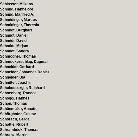
Schlosser, Milkana
Schmid, Hannelore
Schmid, Manfred A.
Schmidinger, Marcus
Schmidinger, Theresia
Schmidt, Burghart
Schmidt, Daniel
Schmidt, David
Schmidt, Mirjam
Schmidt, Sandra
Schmögner, Thomas
Schmuckerschlag, Dagmar
Schneider, Gerhard
Schneider, Johannes Daniel
Schneider, Ula
Schnitter, Joachim
Schobesberger, Reinhard
Schoenberg, Randol
Schöggl, Hannes
Schön, Thomas
Schönmüller, Annette
Schörghofer, Gustav
Schorsch, Gerda
Schöttle, Rupert
Schramböck, Thomas
Schranz, Martin