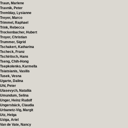
Traun, Marlene
Travnik, Peter
Tremblay, Lysianne
Treyer, Marco
Trimmel, Raphael
Trink, Rebecca
Trockenbacher, Hubert
Troyer, Christian
Trummer, Sigrid
Tschakert, Katharina
Tscheck, Franz
Tschiritsch, Hans
Tseng, Chih-Hong
Tsepkolenko, Karmella
Tsiatsianis, Vasilis
Tusek, Vesna
Ugarte, Dalina
Uhl, Peter
Ulasevych, Nataliia
Umundum, Selina
Unger, Heinz Rudolf
Ungersbäck, Claudia
Urbanetz-Vig, Margit
Utz, Helga
Uziga, Ariel
Van de Vate, Nancy