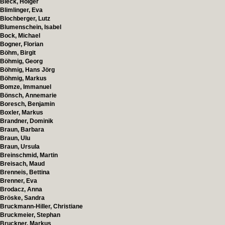
Bleck, Holger
Blimlinger, Eva
Blochberger, Lutz
Blumenschein, Isabel
Bock, Michael
Bogner, Florian
Böhm, Birgit
Böhmig, Georg
Böhmig, Hans Jörg
Böhmig, Markus
Bomze, Immanuel
Bönsch, Annemarie
Boresch, Benjamin
Boxler, Markus
Brandner, Dominik
Braun, Barbara
Braun, Ulu
Braun, Ursula
Breinschmid, Martin
Breisach, Maud
Brenneis, Bettina
Brenner, Eva
Brodacz, Anna
Bröske, Sandra
Bruckmann-Hiller, Christiane
Bruckmeier, Stephan
Bruckner, Markus