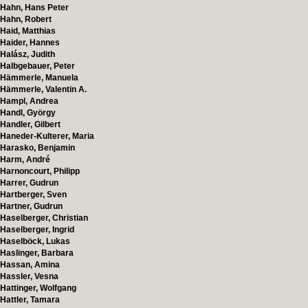
Hahn, Hans Peter
Hahn, Robert
Haid, Matthias
Haider, Hannes
Halász, Judith
Halbgebauer, Peter
Hämmerle, Manuela
Hämmerle, Valentin A.
Hampl, Andrea
Handl, György
Handler, Gilbert
Haneder-Kulterer, Maria
Harasko, Benjamin
Harm, André
Harnoncourt, Philipp
Harrer, Gudrun
Hartberger, Sven
Hartner, Gudrun
Haselberger, Christian
Haselberger, Ingrid
Haselböck, Lukas
Haslinger, Barbara
Hassan, Amina
Hassler, Vesna
Hattinger, Wolfgang
Hattler, Tamara