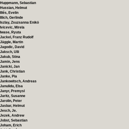
Huppmann, Sebastian
Hussian, Helmut
Illés, Evelin
Illich, Gerlinde
Iszlay, Zsuzsanna Enikö
Ivicevic, Mirela
Iwase, Ryuta
Jackel, Franz Rudolf
Jäggle, Martin
Jagodic, David
Jaksch, Ulli
Jakub, Stina
Jamin, Jens
Janicki, Jan
Jank, Christian
Janke, Pia
Jankowitsch, Andreas
Janulidu, Elsa
Janyr, Premysl
Jaritz, Susanne
Jarolin, Peter
Jasbar, Helmut
Jesch, Je.
Jezek, Andrew
Jobst, Sebastian
Joham, Erich