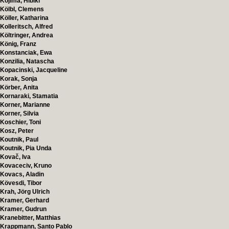
Kojima, Hibiki
Kölbl, Clemens
Köller, Katharina
Kolleritsch, Alfred
Költringer, Andrea
König, Franz
Konstanciak, Ewa
Konzilia, Natascha
Kopacinski, Jacqueline
Korak, Sonja
Körber, Anita
Kornaraki, Stamatia
Korner, Marianne
Korner, Silvia
Koschier, Toni
Kosz, Peter
Koutnik, Paul
Koutnik, Pia Unda
Kovač, Iva
Kovaceciv, Kruno
Kovacs, Aladin
Kövesdi, Tibor
Krah, Jörg Ulrich
Kramer, Gerhard
Kramer, Gudrun
Kranebitter, Matthias
Krappmann, Santo Pablo