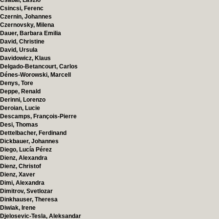
Csabai, Laszlo
Csincsi, Ferenc
Czernin, Johannes
Czernovsky, Milena
Dauer, Barbara Emilia
David, Christine
David, Ursula
Davidowicz, Klaus
Delgado-Betancourt, Carlos
Dénes-Worowski, Marcell
Denys, Tore
Deppe, Renald
Derinni, Lorenzo
Deroian, Lucie
Descamps, François-Pierre
Desi, Thomas
Dettelbacher, Ferdinand
Dickbauer, Johannes
Diego, Lucía Pérez
Dienz, Alexandra
Dienz, Christof
Dienz, Xaver
Dimi, Alexandra
Dimitrov, Svetlozar
Dinkhauser, Theresa
Diwiak, Irene
Djelosevic-Tesla, Aleksandar