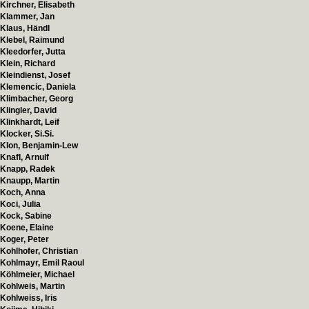
Kirchner, Elisabeth
Klammer, Jan
Klaus, Händl
Klebel, Raimund
Kleedorfer, Jutta
Klein, Richard
Kleindienst, Josef
Klemencic, Daniela
Klimbacher, Georg
Klingler, David
Klinkhardt, Leif
Klocker, Si.Si.
Klon, Benjamin-Lew
Knafl, Arnulf
Knapp, Radek
Knaupp, Martin
Koch, Anna
Koci, Julia
Kock, Sabine
Koene, Elaine
Koger, Peter
Kohlhofer, Christian
Kohlmayr, Emil Raoul
Köhlmeier, Michael
Kohlweis, Martin
Kohlweiss, Iris