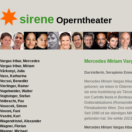
sirene
Operntheater
Mercedes Miriam Varg
Vargas Iribar, Mercedes
Vargas Iribar, Miriam
Várkonyi, Julia
Darstellerin. Serapions Ens
Vass, Katharina
Vecsei, Benedikt
Mercedes Miriam Vargas Iriba
Vierlinger, Rainer
geboren; sie leben in Österre
Vogelweider, Walter
sie eine Ausbildung als Tänz
Voglsinger, Stefan
von Carlotta Ikeda in Bordea
Volbracht, Pax
Doktoratstudiums (Romanistik
Vosecek, Simon
Filmakademie Wien. Des weiter
Vovoni, Fani
Seit 1996 ist sie ständiges Mi
Vsedni, Karl
gefunden hat. Sie wirkte 202
Wagendristel, Alexander
Wagner, Florian
Mercedes Miriam Vargas Iriba
Wagner, Michael