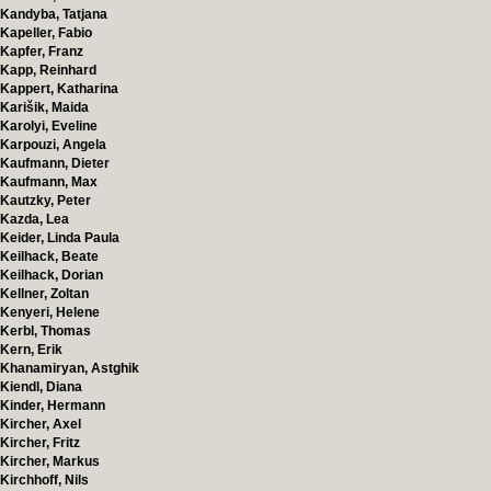
Kandyba, Tatjana
Kapeller, Fabio
Kapfer, Franz
Kapp, Reinhard
Kappert, Katharina
Karišik, Maida
Karolyi, Eveline
Karpouzi, Angela
Kaufmann, Dieter
Kaufmann, Max
Kautzky, Peter
Kazda, Lea
Keider, Linda Paula
Keilhack, Beate
Keilhack, Dorian
Kellner, Zoltan
Kenyeri, Helene
Kerbl, Thomas
Kern, Erik
Khanamiryan, Astghik
Kiendl, Diana
Kinder, Hermann
Kircher, Axel
Kircher, Fritz
Kircher, Markus
Kirchhoff, Nils