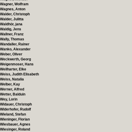
Wagner, Wolfram
Wagnes, Anton
Walder, Christoph
Walder, Julitta
Waldhör, jana
Waldig, Jens
Wallner, Franz
Wally, Thomas
Wandaller, Rainer
Wanko, Alexander
Weber, Oliver
Weckwerth, Georg
Weigenmoser, Hans
Weilharter, Elke
Weiss, Judith Elisabeth
Weiss, Natalia
Welber, Kay
Werner, Alfred
Wetter, Balduin
Wey, Lorin
Widauer, Christoph
Widerhofer, Rudolf
Wieland, Stefan
Wieninger, Florian
Wiesbauer, Agnes
Wiesinger, Roland