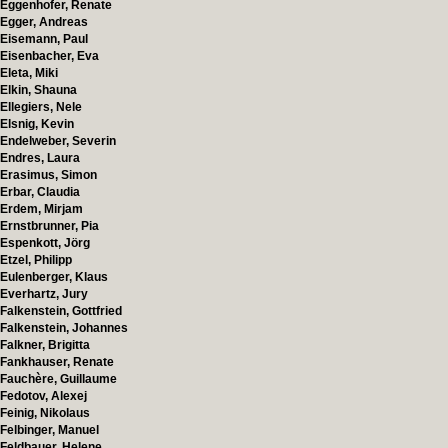
Eggenhofer, Renate
Egger, Andreas
Eisemann, Paul
Eisenbacher, Eva
Eleta, Miki
Elkin, Shauna
Ellegiers, Nele
Elsnig, Kevin
Endelweber, Severin
Endres, Laura
Erasimus, Simon
Erbar, Claudia
Erdem, Mirjam
Ernstbrunner, Pia
Espenkott, Jörg
Etzel, Philipp
Eulenberger, Klaus
Everhartz, Jury
Falkenstein, Gottfried
Falkenstein, Johannes
Falkner, Brigitta
Fankhauser, Renate
Fauchère, Guillaume
Fedotov, Alexej
Feinig, Nikolaus
Felbinger, Manuel
Feldbauer, Helene