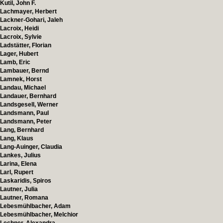
Kutil, John F.
Lachmayer, Herbert
Lackner-Gohari, Jaleh
Lacroix, Heidi
Lacroix, Sylvie
Ladstätter, Florian
Lager, Hubert
Lamb, Eric
Lambauer, Bernd
Lamnek, Horst
Landau, Michael
Landauer, Bernhard
Landsgesell, Werner
Landsmann, Paul
Landsmann, Peter
Lang, Bernhard
Lang, Klaus
Lang-Auinger, Claudia
Lankes, Julius
Larina, Elena
Larl, Rupert
Laskaridis, Spiros
Lautner, Julia
Lautner, Romana
Lebesmühlbacher, Adam
Lebesmühlbacher, Melchior