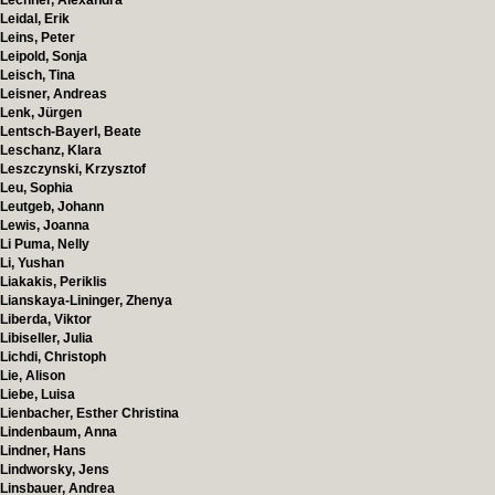
Lechner, Alexandra
Leidal, Erik
Leins, Peter
Leipold, Sonja
Leisch, Tina
Leisner, Andreas
Lenk, Jürgen
Lentsch-Bayerl, Beate
Leschanz, Klara
Leszczynski, Krzysztof
Leu, Sophia
Leutgeb, Johann
Lewis, Joanna
Li Puma, Nelly
Li, Yushan
Liakakis, Periklis
Lianskaya-Lininger, Zhenya
Liberda, Viktor
Libiseller, Julia
Lichdi, Christoph
Lie, Alison
Liebe, Luisa
Lienbacher, Esther Christina
Lindenbaum, Anna
Lindner, Hans
Lindworsky, Jens
Linsbauer, Andrea