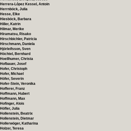
Herrera-López Kessel, Antoin
Herrnböck, Julia
Hesse, Elke
Hiesböck, Barbara
Hiller, Katrin
Hilmar, Merike
Hiramatsu, Risako
Hirschbichler, Patricia
Hirschmann, Daniela
Hjörleifsson, Sven
Höchtel, Bernhard
Hoellhumer, Christa
Hofbauer, Josef
Hofer, Christoph
Hofer, Michael
Höfer, Severin
Hofer-Stein, Veronika
Hofferer, Franz
Hoffmann, Hubert
Hoffmann, Max
Hofinger, Alois
Höfler, Julia
Hollenstein, Beatrix
Hollenstein, Dietmar
Hollerwöger, Katharina
Holzer, Teresa