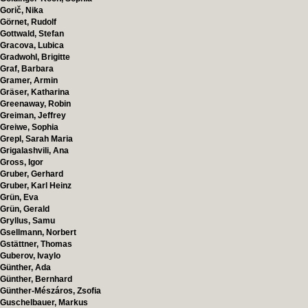
Gorič, Nika
Görnet, Rudolf
Gottwald, Stefan
Gracova, Lubica
Gradwohl, Brigitte
Graf, Barbara
Gramer, Armin
Gräser, Katharina
Greenaway, Robin
Greiman, Jeffrey
Greiwe, Sophia
Grepl, Sarah Maria
Grigalashvili, Ana
Gross, Igor
Gruber, Gerhard
Gruber, Karl Heinz
Grün, Eva
Grün, Gerald
Gryllus, Samu
Gsellmann, Norbert
Gstättner, Thomas
Guberov, Ivaylo
Günther, Ada
Günther, Bernhard
Günther-Mészáros, Zsofia
Guschelbauer, Markus