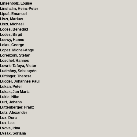
Linsenbolz, Louise
Linshalm, Heinz-Peter
Lipuš, Emanuel
Liszt, Markus
Liszt, Michael
Lodes, Benedikt
Lodes, Birgit
Loewy, Hanno
Lolas, George
Lopez, Michel-Ange
Lorenzoni, Stefan
Löschel, Hannes
Lowrie Tafoya, Victor
Ludmány, Sebestyén
Lüftinger, Theresa
Lugger, Johannes Paul
Lukan, Peter
Lukas, Jan Maria
Lukic, Niko
Lurf, Johann
Luttenberger, Franz
Lutz, Alexander
Lux, Dora
Lux, Lea
Lvova, Irina
Lysak, Sorjana