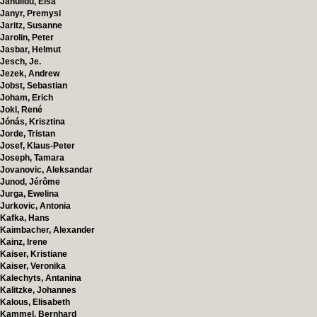
Janulidu, Elsa
Janyr, Premysl
Jaritz, Susanne
Jarolin, Peter
Jasbar, Helmut
Jesch, Je.
Jezek, Andrew
Jobst, Sebastian
Joham, Erich
Jokl, René
Jónás, Krisztina
Jorde, Tristan
Josef, Klaus-Peter
Joseph, Tamara
Jovanovic, Aleksandar
Junod, Jérôme
Jurga, Ewelina
Jurkovic, Antonia
Kafka, Hans
Kaimbacher, Alexander
Kainz, Irene
Kaiser, Kristiane
Kaiser, Veronika
Kalechyts, Antanina
Kalitzke, Johannes
Kalous, Elisabeth
Kammel, Bernhard