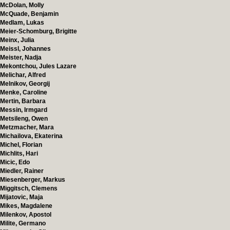
McDolan, Molly
McQuade, Benjamin
Medlam, Lukas
Meier-Schomburg, Brigitte
Meinx, Julia
Meissl, Johannes
Meister, Nadja
Mekontchou, Jules Lazare
Melichar, Alfred
Melnikov, Georgij
Menke, Caroline
Mertin, Barbara
Messin, Irmgard
Metsileng, Owen
Metzmacher, Mara
Michailova, Ekaterina
Michel, Florian
Michlits, Hari
Micic, Edo
Miedler, Rainer
Miesenberger, Markus
Miggitsch, Clemens
Mijatovic, Maja
Mikes, Magdalene
Milenkov, Apostol
Milite, Germano