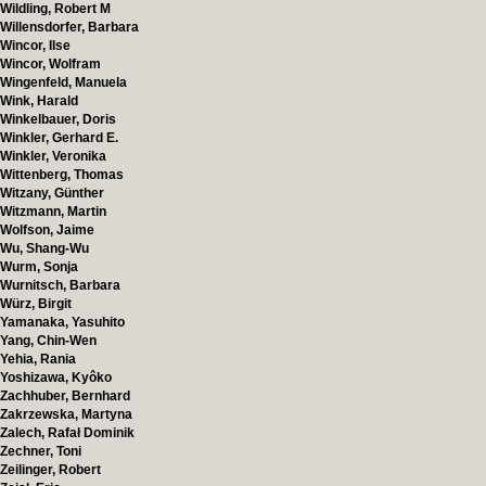
Wildling, Robert M
Willensdorfer, Barbara
Wincor, Ilse
Wincor, Wolfram
Wingenfeld, Manuela
Wink, Harald
Winkelbauer, Doris
Winkler, Gerhard E.
Winkler, Veronika
Wittenberg, Thomas
Witzany, Günther
Witzmann, Martin
Wolfson, Jaime
Wu, Shang-Wu
Wurm, Sonja
Wurnitsch, Barbara
Würz, Birgit
Yamanaka, Yasuhito
Yang, Chin-Wen
Yehia, Rania
Yoshizawa, Kyôko
Zachhuber, Bernhard
Zakrzewska, Martyna
Zalech, Rafał Dominik
Zechner, Toni
Zeilinger, Robert