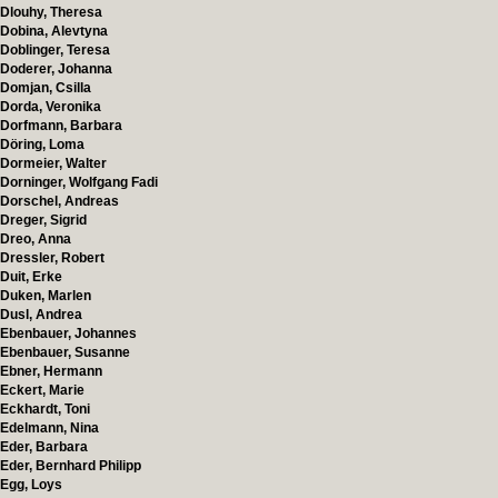
Dlouhy, Theresa
Dobina, Alevtyna
Doblinger, Teresa
Doderer, Johanna
Domjan, Csilla
Dorda, Veronika
Dorfmann, Barbara
Döring, Loma
Dormeier, Walter
Dorninger, Wolfgang Fadi
Dorschel, Andreas
Dreger, Sigrid
Dreo, Anna
Dressler, Robert
Duit, Erke
Duken, Marlen
Dusl, Andrea
Ebenbauer, Johannes
Ebenbauer, Susanne
Ebner, Hermann
Eckert, Marie
Eckhardt, Toni
Edelmann, Nina
Eder, Barbara
Eder, Bernhard Philipp
Egg, Loys