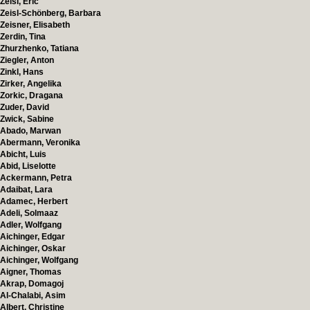
Zeisl, Eric
Zeisl-Schönberg, Barbara
Zeisner, Elisabeth
Zerdin, Tina
Zhurzhenko, Tatiana
Ziegler, Anton
Zinkl, Hans
Zirker, Angelika
Zorkic, Dragana
Zuder, David
Zwick, Sabine
Abado, Marwan
Abermann, Veronika
Abicht, Luis
Abid, Liselotte
Ackermann, Petra
Adaibat, Lara
Adamec, Herbert
Adeli, Solmaaz
Adler, Wolfgang
Aichinger, Edgar
Aichinger, Oskar
Aichinger, Wolfgang
Aigner, Thomas
Akrap, Domagoj
Al-Chalabi, Asim
Albert, Christine