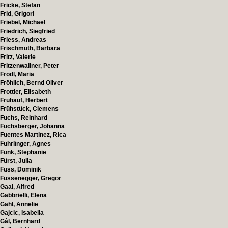
Fricke, Stefan
Frid, Grigori
Friebel, Michael
Friedrich, Siegfried
Friess, Andreas
Frischmuth, Barbara
Fritz, Valerie
Fritzenwallner, Peter
Frodl, Maria
Fröhlich, Bernd Oliver
Frottier, Elisabeth
Frühauf, Herbert
Frühstück, Clemens
Fuchs, Reinhard
Fuchsberger, Johanna
Fuentes Martinez, Rica
Führlinger, Agnes
Funk, Stephanie
Fürst, Julia
Fuss, Dominik
Fussenegger, Gregor
Gaal, Alfred
Gabbrielli, Elena
Gahl, Annelie
Gajcic, Isabella
Gál, Bernhard