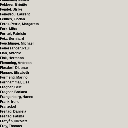
Felderer, Brigitte
Fendel, Ulrike
Feneyrou, Laurent
Fennes, Florian
Ferek-Petric, Margareta
Ferk, Miha
Ferrari, Fabricio
Fetz, Bernhard
Feuchtinger, Michael
Feuersänger, Paul
Fian, Antonio
Fink, Hermann
Flemming, Andreas
Flosdorf, Dietmar
Flunger, Elisabeth
Formenti, Marino
Fornhammar, Lisa
Fragner, Bert
Fragner, Boriana
Frangenberg, Hanno
Frank, Irene
Franzobel
Freitag, Danijela
Freitag, Fatima
Fretyán, Nikolett
Frey, Thomas