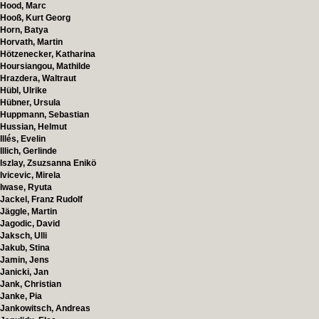
Hood, Marc
Hooß, Kurt Georg
Horn, Batya
Horvath, Martin
Hötzenecker, Katharina
Hoursiangou, Mathilde
Hrazdera, Waltraut
Hübl, Ulrike
Hübner, Ursula
Huppmann, Sebastian
Hussian, Helmut
Illés, Evelin
Illich, Gerlinde
Iszlay, Zsuzsanna Enikö
Ivicevic, Mirela
Iwase, Ryuta
Jackel, Franz Rudolf
Jäggle, Martin
Jagodic, David
Jaksch, Ulli
Jakub, Stina
Jamin, Jens
Janicki, Jan
Jank, Christian
Janke, Pia
Jankowitsch, Andreas