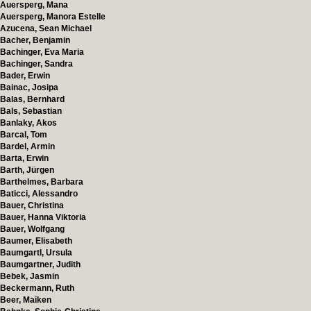
Auersperg, Mana
Auersperg, Manora Estelle
Azucena, Sean Michael
Bacher, Benjamin
Bachinger, Eva Maria
Bachinger, Sandra
Bader, Erwin
Bainac, Josipa
Balas, Bernhard
Bals, Sebastian
Banlaky, Akos
Barcal, Tom
Bardel, Armin
Barta, Erwin
Barth, Jürgen
Barthelmes, Barbara
Baticci, Alessandro
Bauer, Christina
Bauer, Hanna Viktoria
Bauer, Wolfgang
Baumer, Elisabeth
Baumgartl, Ursula
Baumgartner, Judith
Bebek, Jasmin
Beckermann, Ruth
Beer, Maiken