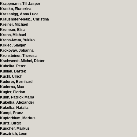
Krappmann, Till Jasper
Krasko, Ekaterina
Krassnigg, Anna Luca
Kraushofer-Neub., Christina
Kreiner, Michael
Kremser, Elsa
Krenn, Michael
Krenn-Iwata, Yukiko
Krklec, Sladjan
Krokovay, Johanna
Kronsteiner, Theresa
Kschwendt-Michel, Dieter
Kubelka, Peter
Kubiak, Bartek
Küchl, Ulrich
Kuderer, Bernhard
Kuderna, Max
Kugler, Florian
Kühn, Patrick Maria
Kukelka, Alexander
Kukelka, Natalia
Kumpl, Franz
Kupferblum, Markus
Kurtz, Birgit
Kuscher, Markus
Kusztrich, Leon