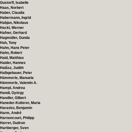
Gustorff, Isabelle
Haas, Norbert
Haber, Claudia
Habermann, Ingrid
Habjan, Nikolaus
Hackl, Werner
Hafner, Gerhard
Hagmüller, Gunda
Hah, Tony
Hahn, Hans Peter
Hahn, Robert
Haid, Matthias
Haider, Hannes
Halász, Judith
Halbgebauer, Peter
Hämmerle, Manuela
Hämmerle, Valentin A.
Hampl, Andrea
Handl, György
Handler, Gilbert
Haneder-Kulterer, Maria
Harasko, Benjamin
Harm, André
Harnoncourt, Philipp
Harrer, Gudrun
Hartberger, Sven