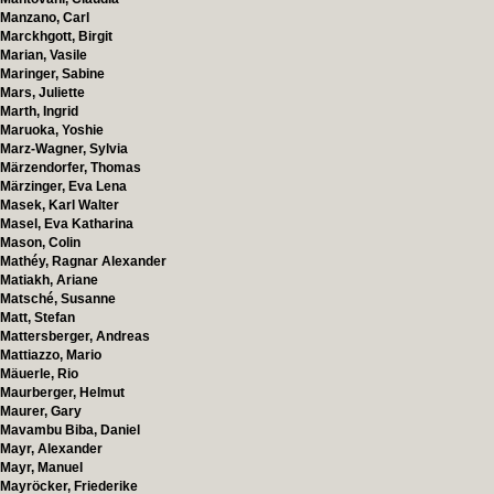
Manzano, Carl
Marckhgott, Birgit
Marian, Vasile
Maringer, Sabine
Mars, Juliette
Marth, Ingrid
Maruoka, Yoshie
Marz-Wagner, Sylvia
Märzendorfer, Thomas
Märzinger, Eva Lena
Masek, Karl Walter
Masel, Eva Katharina
Mason, Colin
Mathéy, Ragnar Alexander
Matiakh, Ariane
Matsché, Susanne
Matt, Stefan
Mattersberger, Andreas
Mattiazzo, Mario
Mäuerle, Rio
Maurberger, Helmut
Maurer, Gary
Mavambu Biba, Daniel
Mayr, Alexander
Mayr, Manuel
Mayröcker, Friederike