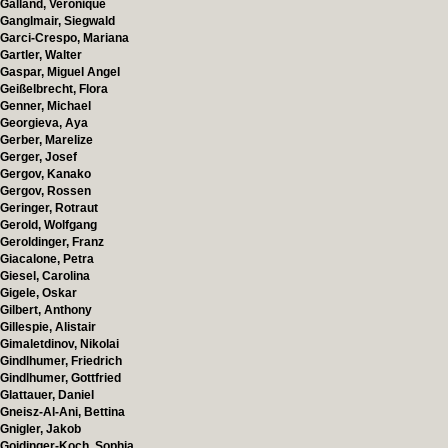
Galland, Veronique
Ganglmair, Siegwald
Garci-Crespo, Mariana
Gartler, Walter
Gaspar, Miguel Angel
Geißelbrecht, Flora
Genner, Michael
Georgieva, Aya
Gerber, Marelize
Gerger, Josef
Gergov, Kanako
Gergov, Rossen
Geringer, Rotraut
Gerold, Wolfgang
Geroldinger, Franz
Giacalone, Petra
Giesel, Carolina
Gigele, Oskar
Gilbert, Anthony
Gillespie, Alistair
Gimaletdinov, Nikolai
Gindlhumer, Friedrich
Gindlhumer, Gottfried
Glattauer, Daniel
Gneisz-Al-Ani, Bettina
Gnigler, Jakob
Goidinger-Koch, Sophia