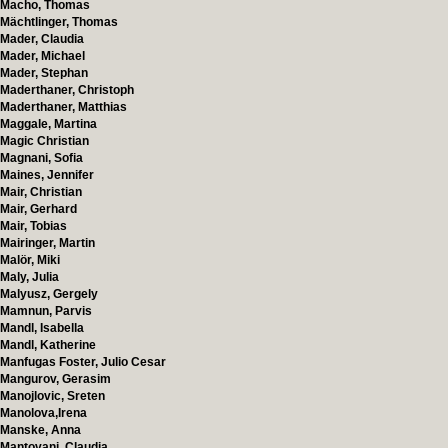
Macho, Thomas
Mächtlinger, Thomas
Mader, Claudia
Mader, Michael
Mader, Stephan
Maderthaner, Christoph
Maderthaner, Matthias
Maggale, Martina
Magic Christian
Magnani, Sofia
Maines, Jennifer
Mair, Christian
Mair, Gerhard
Mair, Tobias
Mairinger, Martin
Malör, Miki
Maly, Julia
Malyusz, Gergely
Mamnun, Parvis
Mandl, Isabella
Mandl, Katherine
Manfugas Foster, Julio Cesar
Mangurov, Gerasim
Manojlovic, Sreten
Manolova,Irena
Manske, Anna
Mantovani, Claudia