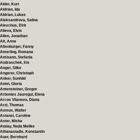
Alder, Kurt
Aldrian, Ida
Aldrian, Lukas
Aleksandrova, Salina
Aleschus, Dirk
Alieva, Elvis
Allen, Jonathan
Alt, Anne
Altenburger, Fanny
Amerling, Romana
Amisano, Stefania
Andraschek, Iris
Anger, Silke
Angerer, Christoph
Anker, Sunhild
Antel, Gloria
Antensteiner, Gregor
Arbonies Jauregui, Elena
Arcos Vilanova, Diana
Arzt, Thomas
Asmus, Walter
Astanei, Caroline
Aster, Misha
Atalay, Nejla Melike
Athanasiadis, Konstantin
Auer, Bernhard