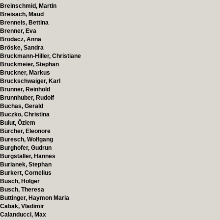
Breinschmid, Martin
Breisach, Maud
Brenneis, Bettina
Brenner, Eva
Brodacz, Anna
Bröske, Sandra
Bruckmann-Hiller, Christiane
Bruckmeier, Stephan
Bruckner, Markus
Bruckschwaiger, Karl
Brunner, Reinhold
Brunnhuber, Rudolf
Buchas, Gerald
Buczko, Christina
Bulut, Özlem
Bürcher, Eleonore
Buresch, Wolfgang
Burghofer, Gudrun
Burgstaller, Hannes
Burianek, Stephan
Burkert, Cornelius
Busch, Holger
Busch, Theresa
Buttinger, Haymon Maria
Cabak, Vladimir
Calanducci, Max