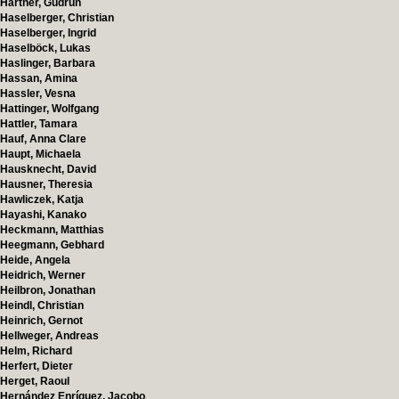
Hartner, Gudrun
Haselberger, Christian
Haselberger, Ingrid
Haselböck, Lukas
Haslinger, Barbara
Hassan, Amina
Hassler, Vesna
Hattinger, Wolfgang
Hattler, Tamara
Hauf, Anna Clare
Haupt, Michaela
Hausknecht, David
Hausner, Theresia
Hawliczek, Katja
Hayashi, Kanako
Heckmann, Matthias
Heegmann, Gebhard
Heide, Angela
Heidrich, Werner
Heilbron, Jonathan
Heindl, Christian
Heinrich, Gernot
Hellweger, Andreas
Helm, Richard
Herfert, Dieter
Herget, Raoul
Hernández Enríquez, Jacobo