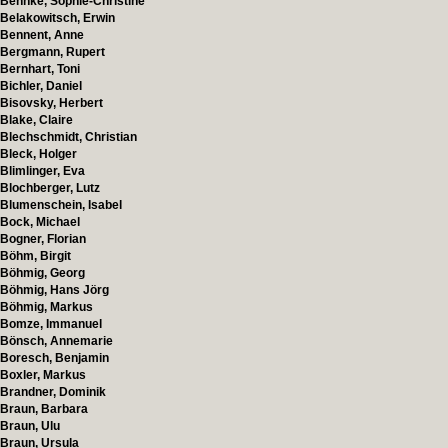
Behnke, Sophie-Christine
Belakowitsch, Erwin
Bennent, Anne
Bergmann, Rupert
Bernhart, Toni
Bichler, Daniel
Bisovsky, Herbert
Blake, Claire
Blechschmidt, Christian
Bleck, Holger
Blimlinger, Eva
Blochberger, Lutz
Blumenschein, Isabel
Bock, Michael
Bogner, Florian
Böhm, Birgit
Böhmig, Georg
Böhmig, Hans Jörg
Böhmig, Markus
Bomze, Immanuel
Bönsch, Annemarie
Boresch, Benjamin
Boxler, Markus
Brandner, Dominik
Braun, Barbara
Braun, Ulu
Braun, Ursula