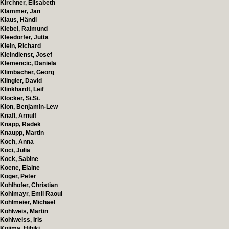
Kirchner, Elisabeth
Klammer, Jan
Klaus, Händl
Klebel, Raimund
Kleedorfer, Jutta
Klein, Richard
Kleindienst, Josef
Klemencic, Daniela
Klimbacher, Georg
Klingler, David
Klinkhardt, Leif
Klocker, Si.Si.
Klon, Benjamin-Lew
Knafl, Arnulf
Knapp, Radek
Knaupp, Martin
Koch, Anna
Koci, Julia
Kock, Sabine
Koene, Elaine
Koger, Peter
Kohlhofer, Christian
Kohlmayr, Emil Raoul
Köhlmeier, Michael
Kohlweis, Martin
Kohlweiss, Iris
Kojima, Hibiki