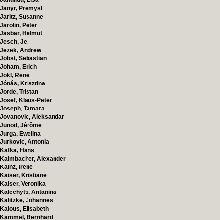
Janulidu, Elsa
Janyr, Premysl
Jaritz, Susanne
Jarolin, Peter
Jasbar, Helmut
Jesch, Je.
Jezek, Andrew
Jobst, Sebastian
Joham, Erich
Jokl, René
Jónás, Krisztina
Jorde, Tristan
Josef, Klaus-Peter
Joseph, Tamara
Jovanovic, Aleksandar
Junod, Jérôme
Jurga, Ewelina
Jurkovic, Antonia
Kafka, Hans
Kaimbacher, Alexander
Kainz, Irene
Kaiser, Kristiane
Kaiser, Veronika
Kalechyts, Antanina
Kalitzke, Johannes
Kalous, Elisabeth
Kammel, Bernhard