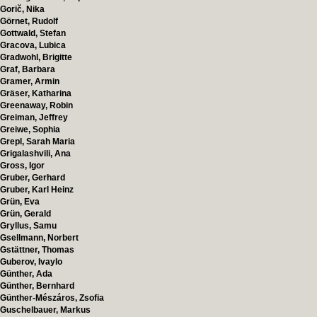
Gorič, Nika
Görnet, Rudolf
Gottwald, Stefan
Gracova, Lubica
Gradwohl, Brigitte
Graf, Barbara
Gramer, Armin
Gräser, Katharina
Greenaway, Robin
Greiman, Jeffrey
Greiwe, Sophia
Grepl, Sarah Maria
Grigalashvili, Ana
Gross, Igor
Gruber, Gerhard
Gruber, Karl Heinz
Grün, Eva
Grün, Gerald
Gryllus, Samu
Gsellmann, Norbert
Gstättner, Thomas
Guberov, Ivaylo
Günther, Ada
Günther, Bernhard
Günther-Mészáros, Zsofia
Guschelbauer, Markus