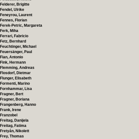
Felderer, Brigitte
Fendel, Ulrike
Feneyrou, Laurent
Fennes, Florian
Ferek-Petric, Margareta
Ferk, Miha
Ferrari, Fabricio
Fetz, Bernhard
Feuchtinger, Michael
Feuersänger, Paul
Fian, Antonio
Fink, Hermann
Flemming, Andreas
Flosdorf, Dietmar
Flunger, Elisabeth
Formenti, Marino
Fornhammar, Lisa
Fragner, Bert
Fragner, Boriana
Frangenberg, Hanno
Frank, Irene
Franzobel
Freitag, Danijela
Freitag, Fatima
Fretyán, Nikolett
Frey, Thomas