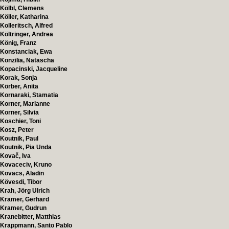
Kölbl, Clemens
Köller, Katharina
Kolleritsch, Alfred
Költringer, Andrea
König, Franz
Konstanciak, Ewa
Konzilia, Natascha
Kopacinski, Jacqueline
Korak, Sonja
Körber, Anita
Kornaraki, Stamatia
Korner, Marianne
Korner, Silvia
Koschier, Toni
Kosz, Peter
Koutnik, Paul
Koutnik, Pia Unda
Kovač, Iva
Kovaceciv, Kruno
Kovacs, Aladin
Kövesdi, Tibor
Krah, Jörg Ulrich
Kramer, Gerhard
Kramer, Gudrun
Kranebitter, Matthias
Krappmann, Santo Pablo