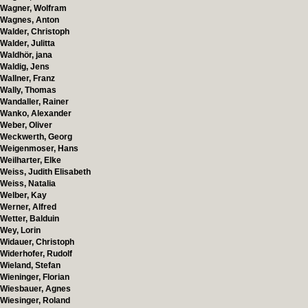
Wagner, Wolfram
Wagnes, Anton
Walder, Christoph
Walder, Julitta
Waldhör, jana
Waldig, Jens
Wallner, Franz
Wally, Thomas
Wandaller, Rainer
Wanko, Alexander
Weber, Oliver
Weckwerth, Georg
Weigenmoser, Hans
Weilharter, Elke
Weiss, Judith Elisabeth
Weiss, Natalia
Welber, Kay
Werner, Alfred
Wetter, Balduin
Wey, Lorin
Widauer, Christoph
Widerhofer, Rudolf
Wieland, Stefan
Wieninger, Florian
Wiesbauer, Agnes
Wiesinger, Roland