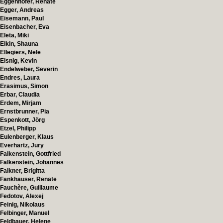
Eggenhofer, Renate
Egger, Andreas
Eisemann, Paul
Eisenbacher, Eva
Eleta, Miki
Elkin, Shauna
Ellegiers, Nele
Elsnig, Kevin
Endelweber, Severin
Endres, Laura
Erasimus, Simon
Erbar, Claudia
Erdem, Mirjam
Ernstbrunner, Pia
Espenkott, Jörg
Etzel, Philipp
Eulenberger, Klaus
Everhartz, Jury
Falkenstein, Gottfried
Falkenstein, Johannes
Falkner, Brigitta
Fankhauser, Renate
Fauchère, Guillaume
Fedotov, Alexej
Feinig, Nikolaus
Felbinger, Manuel
Feldbauer, Helene