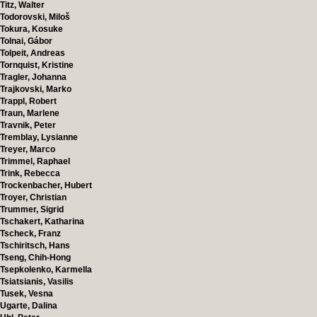
Titz, Walter
Todorovski, Miloš
Tokura, Kosuke
Tolnai, Gábor
Tolpeit, Andreas
Tornquist, Kristine
Tragler, Johanna
Trajkovski, Marko
Trappl, Robert
Traun, Marlene
Travnik, Peter
Tremblay, Lysianne
Treyer, Marco
Trimmel, Raphael
Trink, Rebecca
Trockenbacher, Hubert
Troyer, Christian
Trummer, Sigrid
Tschakert, Katharina
Tscheck, Franz
Tschiritsch, Hans
Tseng, Chih-Hong
Tsepkolenko, Karmella
Tsiatsianis, Vasilis
Tusek, Vesna
Ugarte, Dalina