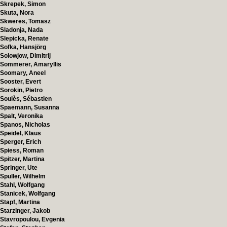
Skrepek, Simon
Skuta, Nora
Skweres, Tomasz
Sladonja, Nada
Slepicka, Renate
Sofka, Hansjörg
Solowjow, Dimitrij
Sommerer, Amaryllis
Soomary, Aneel
Sooster, Evert
Sorokin, Pietro
Soulès, Sébastien
Spaemann, Susanna
Spalt, Veronika
Spanos, Nicholas
Speidel, Klaus
Sperger, Erich
Spiess, Roman
Spitzer, Martina
Springer, Ute
Spuller, Wilhelm
Stahl, Wolfgang
Stanicek, Wolfgang
Stapf, Martina
Starzinger, Jakob
Stavropoulou, Evgenia