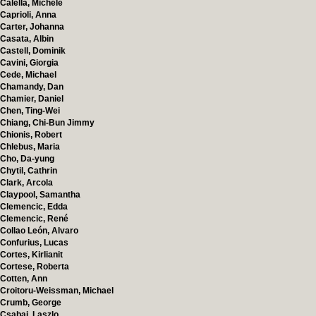
Calella, Michele
Caprioli, Anna
Carter, Johanna
Casata, Albin
Castell, Dominik
Cavini, Giorgia
Cede, Michael
Chamandy, Dan
Chamier, Daniel
Chen, Ting-Wei
Chiang, Chi-Bun Jimmy
Chionis, Robert
Chlebus, Maria
Cho, Da-yung
Chytil, Cathrin
Clark, Arcola
Claypool, Samantha
Clemencic, Edda
Clemencic, René
Collao León, Alvaro
Confurius, Lucas
Cortes, Kirlianit
Cortese, Roberta
Cotten, Ann
Croitoru-Weissman, Michael
Crumb, George
Csabai, Laszlo