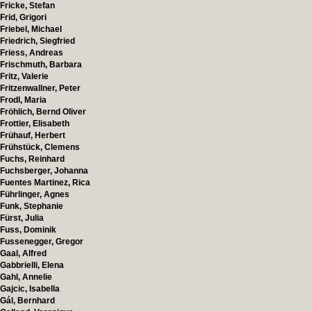
Fricke, Stefan
Frid, Grigori
Friebel, Michael
Friedrich, Siegfried
Friess, Andreas
Frischmuth, Barbara
Fritz, Valerie
Fritzenwallner, Peter
Frodl, Maria
Fröhlich, Bernd Oliver
Frottier, Elisabeth
Frühauf, Herbert
Frühstück, Clemens
Fuchs, Reinhard
Fuchsberger, Johanna
Fuentes Martinez, Rica
Führlinger, Agnes
Funk, Stephanie
Fürst, Julia
Fuss, Dominik
Fussenegger, Gregor
Gaal, Alfred
Gabbrielli, Elena
Gahl, Annelie
Gajcic, Isabella
Gál, Bernhard