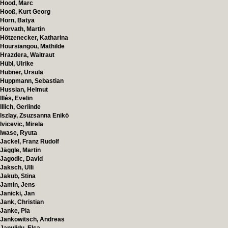
Hood, Marc
Hooß, Kurt Georg
Horn, Batya
Horvath, Martin
Hötzenecker, Katharina
Hoursiangou, Mathilde
Hrazdera, Waltraut
Hübl, Ulrike
Hübner, Ursula
Huppmann, Sebastian
Hussian, Helmut
Illés, Evelin
Illich, Gerlinde
Iszlay, Zsuzsanna Enikö
Ivicevic, Mirela
Iwase, Ryuta
Jackel, Franz Rudolf
Jäggle, Martin
Jagodic, David
Jaksch, Ulli
Jakub, Stina
Jamin, Jens
Janicki, Jan
Jank, Christian
Janke, Pia
Jankowitsch, Andreas