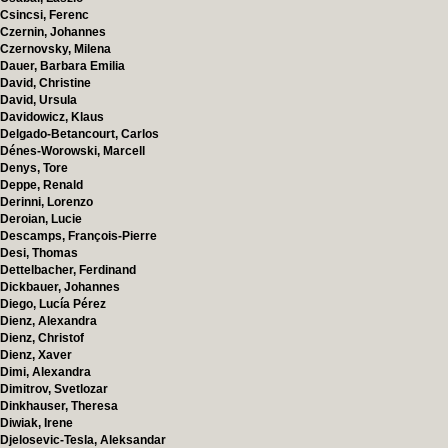
Csincsi, Ferenc
Czernin, Johannes
Czernovsky, Milena
Dauer, Barbara Emilia
David, Christine
David, Ursula
Davidowicz, Klaus
Delgado-Betancourt, Carlos
Dénes-Worowski, Marcell
Denys, Tore
Deppe, Renald
Derinni, Lorenzo
Deroian, Lucie
Descamps, François-Pierre
Desi, Thomas
Dettelbacher, Ferdinand
Dickbauer, Johannes
Diego, Lucía Pérez
Dienz, Alexandra
Dienz, Christof
Dienz, Xaver
Dimi, Alexandra
Dimitrov, Svetlozar
Dinkhauser, Theresa
Diwiak, Irene
Djelosevic-Tesla, Aleksandar