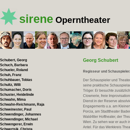
sirene
Operntheater
Georg Schubert
Schubert, Georg
Schuch, Barbara
Schueler, Roland
Regisseur und Schauspieler
Schuh, Franz
Schuhbauer, Tobias
Der Schauspieler und Theate
Schultz, Willi
seine praktische Schauspiela
Schumacher, Doris
Tröger. Er besuchte zusätzli
Schuster, Heidelinde
Clownerie, freie Improvisati
Schwahn, Mima
Dienst in der Reserve absolvi
Schwahn-Reichmann, Raja
Engagements u.a. am Kleinen
Schweinester, Paul
Porcia, am Stadttheater Bad
Schwendinger, Johannes
Wald4tler Hoftheater, der T
Schwendinger, Michael
Wien. Zu sehen war er auch in
Schwengerer, Erwin
Antel. Für das Werkkreis Thea
Schwertsik, Christa