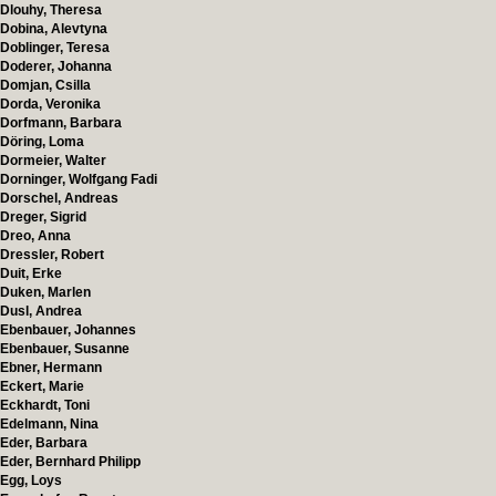
Dlouhy, Theresa
Dobina, Alevtyna
Doblinger, Teresa
Doderer, Johanna
Domjan, Csilla
Dorda, Veronika
Dorfmann, Barbara
Döring, Loma
Dormeier, Walter
Dorninger, Wolfgang Fadi
Dorschel, Andreas
Dreger, Sigrid
Dreo, Anna
Dressler, Robert
Duit, Erke
Duken, Marlen
Dusl, Andrea
Ebenbauer, Johannes
Ebenbauer, Susanne
Ebner, Hermann
Eckert, Marie
Eckhardt, Toni
Edelmann, Nina
Eder, Barbara
Eder, Bernhard Philipp
Egg, Loys