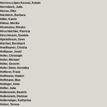
Herrera-López Kessel, Antoin
Herrnböck, Julia
Hesse, Elke
Hiesböck, Barbara
Hiller, Katrin
Hilmar, Merike
Hiramatsu, Risako
Hirschbichler, Patricia
Hirschmann, Daniela
Hjörleifsson, Sven
Höchtel, Bernhard
Hoellhumer, Christa
Hofbauer, Josef
Hofer, Christoph
Hofer, Michael
Höfer, Severin
Hofer-Stein, Veronika
Hofferer, Franz
Hoffmann, Hubert
Hoffmann, Max
Hofinger, Alois
Höfler, Julia
Hollenstein, Beatrix
Hollenstein, Dietmar
Hollerwöger, Katharina
Holzer, Teresa