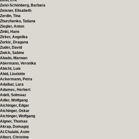
Zeisl, Eric
Zeisl-Schönberg, Barbara
Zeisner, Elisabeth
Zerdin, Tina
Zhurzhenko, Tatiana
Ziegler, Anton
Zinkl, Hans
Zirker, Angelika
Zorkic, Dragana
Zuder, David
Zwick, Sabine
Abado, Marwan
Abermann, Veronika
Abicht, Luis
Abid, Liselotte
Ackermann, Petra
Adaibat, Lara
Adamec, Herbert
Adeli, Solmaaz
Adler, Wolfgang
Aichinger, Edgar
Aichinger, Oskar
Aichinger, Wolfgang
Aigner, Thomas
Akrap, Domagoj
Al-Chalabi, Asim
Albert, Christine