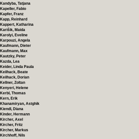
Kandyba, Tatjana
Kapeller, Fabio
Kapfer, Franz
Kapp, Reinhard
Kappert, Katharina
Karišik, Maida
Karolyi, Eveline
Karpouzi, Angela
Kaufmann, Dieter
Kaufmann, Max
Kautzky, Peter
Kazda, Lea
Keider, Linda Paula
Keilhack, Beate
Keilhack, Dorian
Kellner, Zoltan
Kenyeri, Helene
Kerbl, Thomas
Kern, Erik
Khanamiryan, Astghik
Kiendl, Diana
Kinder, Hermann
Kircher, Axel
Kircher, Fritz
Kircher, Markus
Kirchhoff, Nils