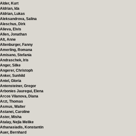
Alder, Kurt
Aldrian, Ida
Aldrian, Lukas
Aleksandrova, Salina
Aleschus, Dirk
Alieva, Elvis
Allen, Jonathan
Alt, Anne
Altenburger, Fanny
Amerling, Romana
Amisano, Stefania
Andraschek, Iris
Anger, Silke
Angerer, Christoph
Anker, Sunhild
Antel, Gloria
Antensteiner, Gregor
Arbonies Jauregui, Elena
Arcos Vilanova, Diana
Arzt, Thomas
Asmus, Walter
Astanei, Caroline
Aster, Misha
Atalay, Nejla Melike
Athanasiadis, Konstantin
Auer, Bernhard