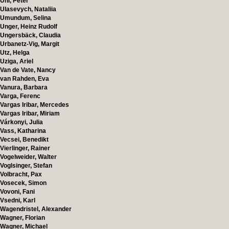
Uhl, Peter
Ulasevych, Nataliia
Umundum, Selina
Unger, Heinz Rudolf
Ungersbäck, Claudia
Urbanetz-Vig, Margit
Utz, Helga
Uziga, Ariel
Van de Vate, Nancy
van Rahden, Eva
Vanura, Barbara
Varga, Ferenc
Vargas Iribar, Mercedes
Vargas Iribar, Miriam
Várkonyi, Julia
Vass, Katharina
Vecsei, Benedikt
Vierlinger, Rainer
Vogelweider, Walter
Voglsinger, Stefan
Volbracht, Pax
Vosecek, Simon
Vovoni, Fani
Vsedni, Karl
Wagendristel, Alexander
Wagner, Florian
Wagner, Michael