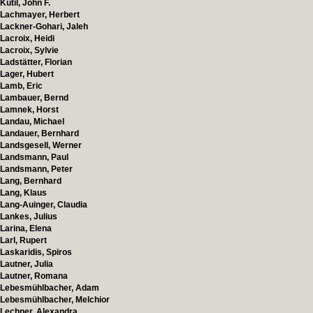
Kutil, John F.
Lachmayer, Herbert
Lackner-Gohari, Jaleh
Lacroix, Heidi
Lacroix, Sylvie
Ladstätter, Florian
Lager, Hubert
Lamb, Eric
Lambauer, Bernd
Lamnek, Horst
Landau, Michael
Landauer, Bernhard
Landsgesell, Werner
Landsmann, Paul
Landsmann, Peter
Lang, Bernhard
Lang, Klaus
Lang-Auinger, Claudia
Lankes, Julius
Larina, Elena
Larl, Rupert
Laskaridis, Spiros
Lautner, Julia
Lautner, Romana
Lebesmühlbacher, Adam
Lebesmühlbacher, Melchior
Lechner, Alexandra