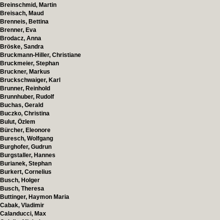
Breinschmid, Martin
Breisach, Maud
Brenneis, Bettina
Brenner, Eva
Brodacz, Anna
Bröske, Sandra
Bruckmann-Hiller, Christiane
Bruckmeier, Stephan
Bruckner, Markus
Bruckschwaiger, Karl
Brunner, Reinhold
Brunnhuber, Rudolf
Buchas, Gerald
Buczko, Christina
Bulut, Özlem
Bürcher, Eleonore
Buresch, Wolfgang
Burghofer, Gudrun
Burgstaller, Hannes
Burianek, Stephan
Burkert, Cornelius
Busch, Holger
Busch, Theresa
Buttinger, Haymon Maria
Cabak, Vladimir
Calanducci, Max