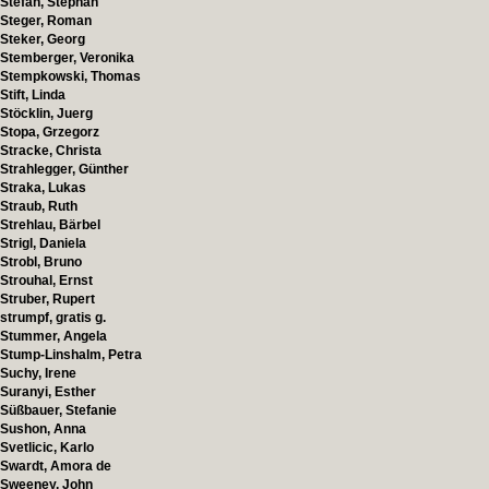
Stefan, Stephan
Steger, Roman
Steker, Georg
Stemberger, Veronika
Stempkowski, Thomas
Stift, Linda
Stöcklin, Juerg
Stopa, Grzegorz
Stracke, Christa
Strahlegger, Günther
Straka, Lukas
Straub, Ruth
Strehlau, Bärbel
Strigl, Daniela
Strobl, Bruno
Strouhal, Ernst
Struber, Rupert
strumpf, gratis g.
Stummer, Angela
Stump-Linshalm, Petra
Suchy, Irene
Suranyi, Esther
Süßbauer, Stefanie
Sushon, Anna
Svetlicic, Karlo
Swardt, Amora de
Sweeney, John