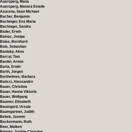
Auersperg, Mana
Auersperg, Manora Estelle
Azucena, Sean Michael
Bacher, Benjamin
Bachinger, Eva Maria
Bachinger, Sandra
Bader, Erwin
Bainac, Josipa
Balas, Bernhard
Bals, Sebastian
Banlaky, Akos
Barcal, Tom
Bardel, Armin
Barta, Erwin
Barth, Jürgen
Barthelmes, Barbara
Baticci, Alessandro
Bauer, Christina
Bauer, Hanna Viktoria
Bauer, Wolfgang
Baumer, Elisabeth
Baumgartl, Ursula
Baumgartner, Judith
Bebek, Jasmin
Beckermann, Ruth
Beer, Maiken
Behnke, Sophie-Christine