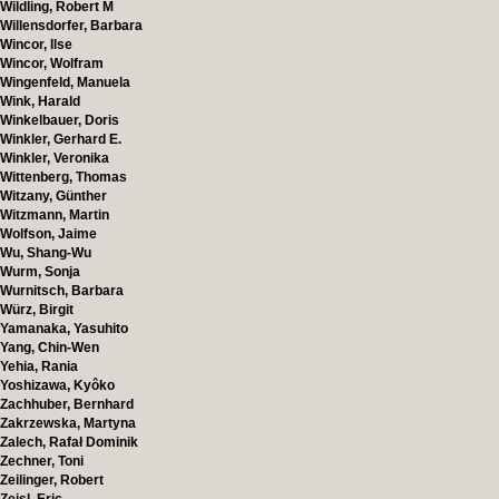
Wildling, Robert M
Willensdorfer, Barbara
Wincor, Ilse
Wincor, Wolfram
Wingenfeld, Manuela
Wink, Harald
Winkelbauer, Doris
Winkler, Gerhard E.
Winkler, Veronika
Wittenberg, Thomas
Witzany, Günther
Witzmann, Martin
Wolfson, Jaime
Wu, Shang-Wu
Wurm, Sonja
Wurnitsch, Barbara
Würz, Birgit
Yamanaka, Yasuhito
Yang, Chin-Wen
Yehia, Rania
Yoshizawa, Kyôko
Zachhuber, Bernhard
Zakrzewska, Martyna
Zalech, Rafał Dominik
Zechner, Toni
Zeilinger, Robert