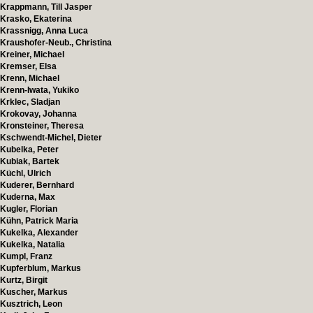
Krappmann, Till Jasper
Krasko, Ekaterina
Krassnigg, Anna Luca
Kraushofer-Neub., Christina
Kreiner, Michael
Kremser, Elsa
Krenn, Michael
Krenn-Iwata, Yukiko
Krklec, Sladjan
Krokovay, Johanna
Kronsteiner, Theresa
Kschwendt-Michel, Dieter
Kubelka, Peter
Kubiak, Bartek
Küchl, Ulrich
Kuderer, Bernhard
Kuderna, Max
Kugler, Florian
Kühn, Patrick Maria
Kukelka, Alexander
Kukelka, Natalia
Kumpl, Franz
Kupferblum, Markus
Kurtz, Birgit
Kuscher, Markus
Kusztrich, Leon