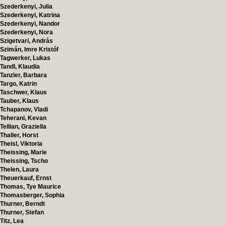
Szederkenyi, Julia
Szederkenyi, Katrina
Szederkenyi, Nandor
Szederkenyi, Nora
Szigetvari, András
Szimán, Imre Kristóf
Tagwerker, Lukas
Tandl, Klaudia
Tanzler, Barbara
Targo, Katrin
Taschwer, Klaus
Tauber, Klaus
Tchapanov, Vladi
Teherani, Kevan
Tellian, Graziella
Thaller, Horst
Theisl, Viktoria
Theissing, Marie
Theissing, Tscho
Thelen, Laura
Theuerkauf, Ernst
Thomas, Tye Maurice
Thomasberger, Sophia
Thurner, Berndt
Thurner, Stefan
Titz, Lea