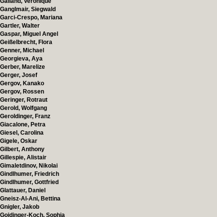
Galland, Veronique
Ganglmair, Siegwald
Garci-Crespo, Mariana
Gartler, Walter
Gaspar, Miguel Angel
Geißelbrecht, Flora
Genner, Michael
Georgieva, Aya
Gerber, Marelize
Gerger, Josef
Gergov, Kanako
Gergov, Rossen
Geringer, Rotraut
Gerold, Wolfgang
Geroldinger, Franz
Giacalone, Petra
Giesel, Carolina
Gigele, Oskar
Gilbert, Anthony
Gillespie, Alistair
Gimaletdinov, Nikolai
Gindlhumer, Friedrich
Gindlhumer, Gottfried
Glattauer, Daniel
Gneisz-Al-Ani, Bettina
Gnigler, Jakob
Goidinger-Koch, Sophia