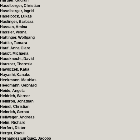
Hartner, Gudrun
Haselberger, Christian
Haselberger, Ingrid
Haselböck, Lukas
Haslinger, Barbara
Hassan, Amina
Hassler, Vesna
Hattinger, Wolfgang
Hattler, Tamara
Hauf, Anna Clare
Haupt, Michaela
Hausknecht, David
Hausner, Theresia
Hawliczek, Katja
Hayashi, Kanako
Heckmann, Matthias
Heegmann, Gebhard
Heide, Angela
Heidrich, Werner
Heilbron, Jonathan
Heindl, Christian
Heinrich, Gernot
Hellweger, Andreas
Helm, Richard
Herfert, Dieter
Herget, Raoul
Hernández Enríquez, Jacobo