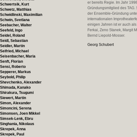
er bereits Regie. Im Jahr 199
Schwertsik, Kurt
Gründungsmitglied des TAG. S
Schwetz, Matthias
der Ensemble-Gründung unter G
Schwidlinski, Maximilian
internationalen Improtheater
Schwin, Svetlana
einigen Jahren ist er auch al
Seebacher, Walter
Ferkai, Zeno Stanek, Margit M
Seefeld, Ingo
Seidel, Roland
Bernd Liepold-Mosser.
Seidl, Sebastian
Georg Schubert
Seidler, Martin
Seifried, Michael
Seisenbacher, Maria
Senft, Florian
Sensi, Roberto
Sepperer, Markus
Seybold, Philip
Shevchenko, Alexander
Shimada, Kanako
Shirakura, Tsugumi
Siewert, Martin
Simon, Alexander
Simoncini, Serena
Simonsen, Joen Mikkel
Simsek-Lenk, Ebru
Singhania, Nikolaus
Skrepek, Anna
Skrepek, Paul