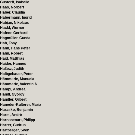
Gustorff, Isabelle
Haas, Norbert
Haber, Claudia
Habermann, Ingrid
Habjan, Nikolaus
Hackl, Werner
Hafner, Gerhard
Hagmüller, Gunda
Hah, Tony
Hahn, Hans Peter
Hahn, Robert
Haid, Matthias
Haider, Hannes
Halász, Judith
Halbgebauer, Peter
Hämmerle, Manuela
Hämmerle, Valentin A.
Hampl, Andrea
Handl, György
Handler, Gilbert
Haneder-Kulterer, Maria
Harasko, Benjamin
Harm, André
Harnoncourt, Philipp
Harrer, Gudrun
Hartberger, Sven