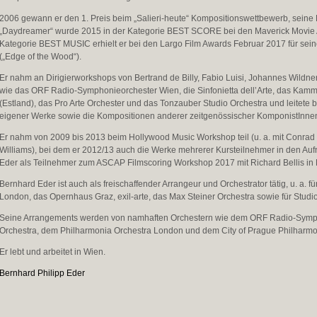
2006 gewann er den 1. Preis beim „Salieri-heute“ Kompositionswettbewerb, seine 
„Daydreamer“ wurde 2015 in der Kategorie BEST SCORE bei den Maverick Movie A
Kategorie BEST MUSIC erhielt er bei den Largo Film Awards Februar 2017 für sei
(„Edge of the Wood“).
Er nahm an Dirigierworkshops von Bertrand de Billy, Fabio Luisi, Johannes Wildner
wie das ORF Radio-Symphonieorchester Wien, die Sinfonietta dell’Arte, das Kamme
(Estland), das Pro Arte Orchester und das Tonzauber Studio Orchestra und leitete
eigener Werke sowie die Kompositionen anderer zeitgenössischer KomponistInne
Er nahm von 2009 bis 2013 beim Hollywood Music Workshop teil (u. a. mit Conra
Williams), bei dem er 2012/13 auch die Werke mehrerer Kursteilnehmer in den Auf
Eder als Teilnehmer zum ASCAP Filmscoring Workshop 2017 mit Richard Bellis in
Bernhard Eder ist auch als freischaffender Arrangeur und Orchestrator tätig, u. a.
London, das Opernhaus Graz, exil-arte, das Max Steiner Orchestra sowie für Stu
Seine Arrangements werden von namhaften Orchestern wie dem ORF Radio-Symph
Orchestra, dem Philharmonia Orchestra London und dem City of Prague Philharmon
Er lebt und arbeitet in Wien.
Bernhard Philipp Eder