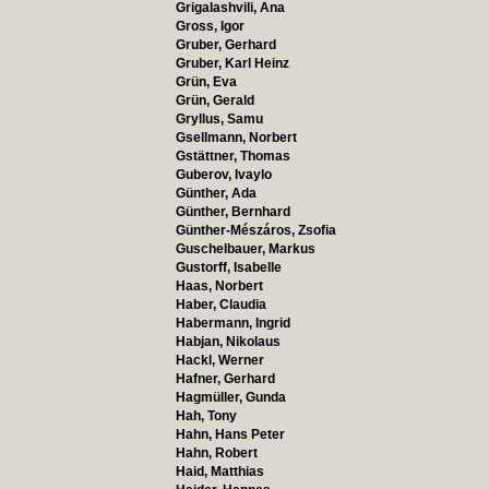
Grigalashvili, Ana
Gross, Igor
Gruber, Gerhard
Gruber, Karl Heinz
Grün, Eva
Grün, Gerald
Gryllus, Samu
Gsellmann, Norbert
Gstättner, Thomas
Guberov, Ivaylo
Günther, Ada
Günther, Bernhard
Günther-Mészáros, Zsofia
Guschelbauer, Markus
Gustorff, Isabelle
Haas, Norbert
Haber, Claudia
Habermann, Ingrid
Habjan, Nikolaus
Hackl, Werner
Hafner, Gerhard
Hagmüller, Gunda
Hah, Tony
Hahn, Hans Peter
Hahn, Robert
Haid, Matthias