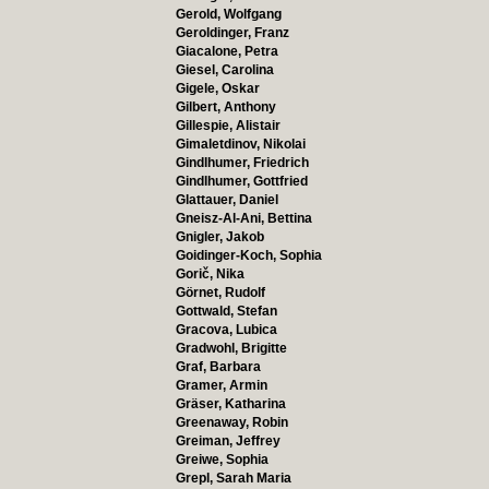
Gerold, Wolfgang
Geroldinger, Franz
Giacalone, Petra
Giesel, Carolina
Gigele, Oskar
Gilbert, Anthony
Gillespie, Alistair
Gimaletdinov, Nikolai
Gindlhumer, Friedrich
Gindlhumer, Gottfried
Glattauer, Daniel
Gneisz-Al-Ani, Bettina
Gnigler, Jakob
Goidinger-Koch, Sophia
Gorič, Nika
Görnet, Rudolf
Gottwald, Stefan
Gracova, Lubica
Gradwohl, Brigitte
Graf, Barbara
Gramer, Armin
Gräser, Katharina
Greenaway, Robin
Greiman, Jeffrey
Greiwe, Sophia
Grepl, Sarah Maria