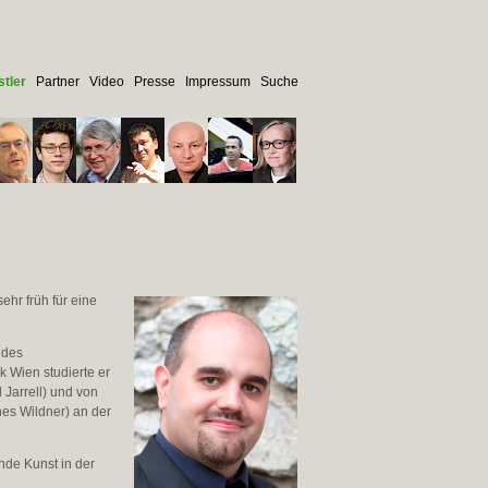
tler
Partner
Video
Presse
Impressum
Suche
hr früh für eine
 des
 Wien studierte er
 Jarrell) und von
nes Wildner) an der
ende Kunst in der