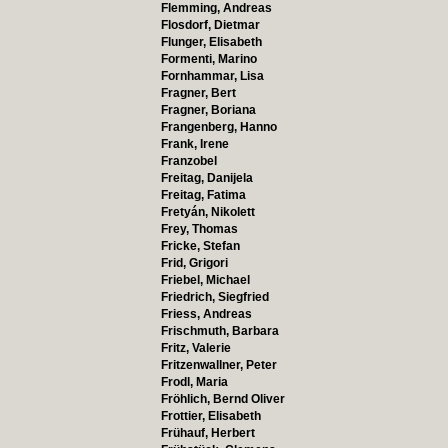
Flemming, Andreas
Flosdorf, Dietmar
Flunger, Elisabeth
Formenti, Marino
Fornhammar, Lisa
Fragner, Bert
Fragner, Boriana
Frangenberg, Hanno
Frank, Irene
Franzobel
Freitag, Danijela
Freitag, Fatima
Fretyán, Nikolett
Frey, Thomas
Fricke, Stefan
Frid, Grigori
Friebel, Michael
Friedrich, Siegfried
Friess, Andreas
Frischmuth, Barbara
Fritz, Valerie
Fritzenwallner, Peter
Frodl, Maria
Fröhlich, Bernd Oliver
Frottier, Elisabeth
Frühauf, Herbert