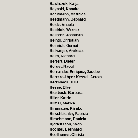
Hawliczek, Katja
Hayashi, Kanako
Heckmann, Matthias
Heegmann, Gebhard
Heide, Angela
Heidrich, Werner
Heilbron, Jonathan
Heindl, Christian
Heinrich, Gernot
Hellweger, Andreas
Helm, Richard
Herfert, Dieter
Herget, Raoul
Hernández Enríquez, Jacobo
Herrera-López Kessel, Antoin
Herrnböck, Julia
Hesse, Elke
Hiesböck, Barbara
Hiller, Katrin
Hilmar, Merike
Hiramatsu, Risako
Hirschbichler, Patricia
Hirschmann, Daniela
Hjörleifsson, Sven
Höchtel, Bernhard
Hoellhumer, Christa