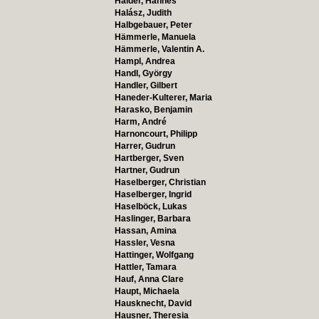
Haider, Hannes
Halász, Judith
Halbgebauer, Peter
Hämmerle, Manuela
Hämmerle, Valentin A.
Hampl, Andrea
Handl, György
Handler, Gilbert
Haneder-Kulterer, Maria
Harasko, Benjamin
Harm, André
Harnoncourt, Philipp
Harrer, Gudrun
Hartberger, Sven
Hartner, Gudrun
Haselberger, Christian
Haselberger, Ingrid
Haselböck, Lukas
Haslinger, Barbara
Hassan, Amina
Hassler, Vesna
Hattinger, Wolfgang
Hattler, Tamara
Hauf, Anna Clare
Haupt, Michaela
Hausknecht, David
Hausner, Theresia