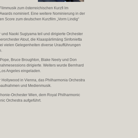
Filmmusik zum österreichischen Kurzfi lm
wards nominiert. Eine weitere Nominierung in der
nen Score zum deutschen Kurzfilm „Vorm Lindig“
 und Naoki Sugiyama teil und dirigierte Orchester
rorchester Atout, die Klaaspärlimäng Sinfonietta
 bei vielen Gelegenheiten diverse Uraufführungen
n.
d Pope, Bruce Broughton, Blake Neely und Don
nahmesessions dirigierte. Weiters wurde Bernhard
 Los Angeles eingeladen.
 für Hollywood in Vienna, das Philharmonia Orchestra
dioaufnahmen und Medienmusik.
onie-Orchester Wien, dem Royal Philharmonic
ic Orchestra aufgeführt.