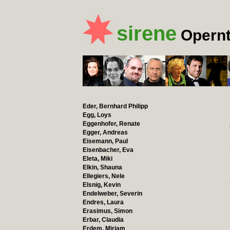
sirene
Opernt
Eder, Bernhard Philipp
Egg, Loys
Eggenhofer, Renate
Egger, Andreas
Eisemann, Paul
Eisenbacher, Eva
Eleta, Miki
Elkin, Shauna
Ellegiers, Nele
Elsnig, Kevin
Endelweber, Severin
Endres, Laura
Erasimus, Simon
Erbar, Claudia
Erdem, Mirjam