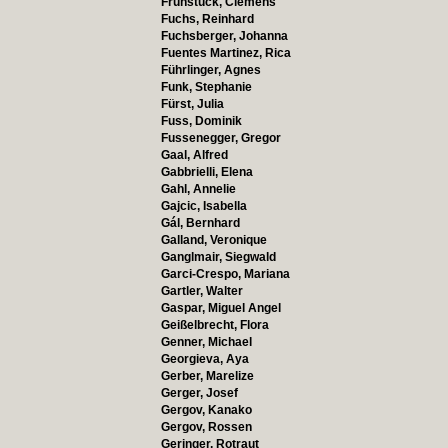
Frühstück, Clemens
Fuchs, Reinhard
Fuchsberger, Johanna
Fuentes Martinez, Rica
Führlinger, Agnes
Funk, Stephanie
Fürst, Julia
Fuss, Dominik
Fussenegger, Gregor
Gaal, Alfred
Gabbrielli, Elena
Gahl, Annelie
Gajcic, Isabella
Gál, Bernhard
Galland, Veronique
Ganglmair, Siegwald
Garci-Crespo, Mariana
Gartler, Walter
Gaspar, Miguel Angel
Geißelbrecht, Flora
Genner, Michael
Georgieva, Aya
Gerber, Marelize
Gerger, Josef
Gergov, Kanako
Gergov, Rossen
Geringer, Rotraut