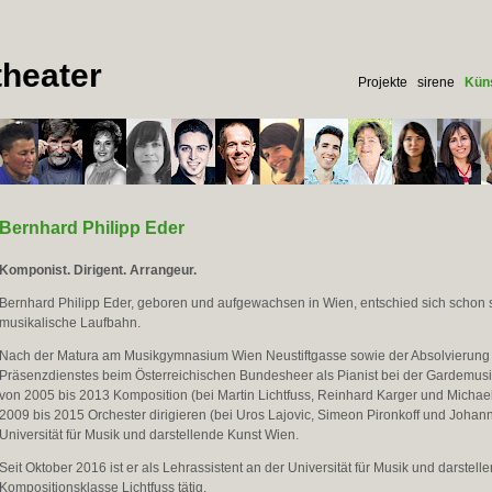
heater
Projekte
sirene
Küns
Bernhard Philipp Eder
Komponist. Dirigent. Arrangeur.
Bernhard Philipp Eder, geboren und aufgewachsen in Wien, entschied sich schon se
musikalische Laufbahn.
Nach der Matura am Musikgymnasium Wien Neustiftgasse sowie der Absolvierung
Präsenzdienstes beim Österreichischen Bundesheer als Pianist bei der Gardemusik
von 2005 bis 2013 Komposition (bei Martin Lichtfuss, Reinhard Karger und Michael
2009 bis 2015 Orchester dirigieren (bei Uros Lajovic, Simeon Pironkoff und Johan
Universität für Musik und darstellende Kunst Wien.
Seit Oktober 2016 ist er als Lehrassistent an der Universität für Musik und darstell
Kompositionsklasse Lichtfuss tätig.