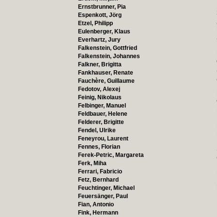
Ernstbrunner, Pia
Espenkott, Jörg
Etzel, Philipp
Eulenberger, Klaus
Everhartz, Jury
Falkenstein, Gottfried
Falkenstein, Johannes
Falkner, Brigitta
Fankhauser, Renate
Fauchère, Guillaume
Fedotov, Alexej
Feinig, Nikolaus
Felbinger, Manuel
Feldbauer, Helene
Felderer, Brigitte
Fendel, Ulrike
Feneyrou, Laurent
Fennes, Florian
Ferek-Petric, Margareta
Ferk, Miha
Ferrari, Fabricio
Fetz, Bernhard
Feuchtinger, Michael
Feuersänger, Paul
Fian, Antonio
Fink, Hermann