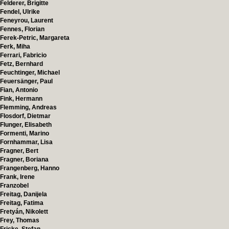
Felderer, Brigitte
Fendel, Ulrike
Feneyrou, Laurent
Fennes, Florian
Ferek-Petric, Margareta
Ferk, Miha
Ferrari, Fabricio
Fetz, Bernhard
Feuchtinger, Michael
Feuersänger, Paul
Fian, Antonio
Fink, Hermann
Flemming, Andreas
Flosdorf, Dietmar
Flunger, Elisabeth
Formenti, Marino
Fornhammar, Lisa
Fragner, Bert
Fragner, Boriana
Frangenberg, Hanno
Frank, Irene
Franzobel
Freitag, Danijela
Freitag, Fatima
Fretyán, Nikolett
Frey, Thomas