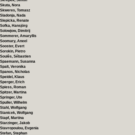
Skrepek, Simon
Skuta, Nora
Skweres, Tomasz
Sladonja, Nada
Slepicka, Renate
Sofka, Hansjörg
Solowjow, Dimitrij
Sommerer, Amaryllis
Soomary, Aneel
Sooster, Evert
Sorokin, Pietro
Soulès, Sébastien
Spaemann, Susanna
Spalt, Veronika
Spanos, Nicholas
Speidel, Klaus
Sperger, Erich
Spiess, Roman
Spitzer, Martina
Springer, Ute
Spuller, Wilhelm
Stahl, Wolfgang
Stanicek, Wolfgang
Stapf, Martina
Starzinger, Jakob
Stavropoulou, Evgenia
Stefan, Stephan