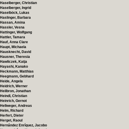
Haselberger, Christian
Haselberger, Ingrid
Haselböck, Lukas
Haslinger, Barbara
Hassan, Amina
Hassler, Vesna
Hattinger, Wolfgang
Hattler, Tamara
Hauf, Anna Clare
Haupt, Michaela
Hausknecht, David
Hausner, Theresia
Hawliczek, Katja
Hayashi, Kanako
Heckmann, Matthias
Heegmann, Gebhard
Heide, Angela
Heidrich, Werner
Heilbron, Jonathan
Heindl, Christian
Heinrich, Gernot
Hellweger, Andreas
Helm, Richard
Herfert, Dieter
Herget, Raoul
Hernández Enríquez, Jacobo