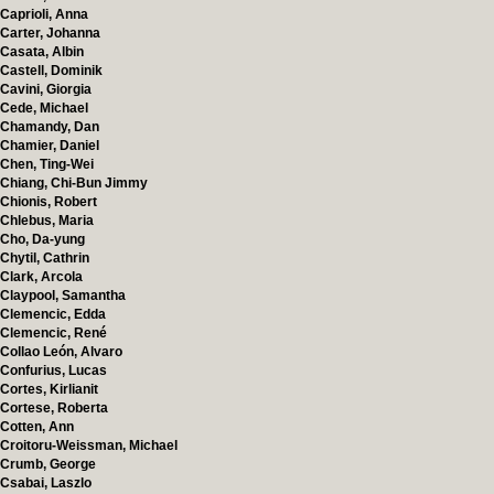
Caprioli, Anna
Carter, Johanna
Casata, Albin
Castell, Dominik
Cavini, Giorgia
Cede, Michael
Chamandy, Dan
Chamier, Daniel
Chen, Ting-Wei
Chiang, Chi-Bun Jimmy
Chionis, Robert
Chlebus, Maria
Cho, Da-yung
Chytil, Cathrin
Clark, Arcola
Claypool, Samantha
Clemencic, Edda
Clemencic, René
Collao León, Alvaro
Confurius, Lucas
Cortes, Kirlianit
Cortese, Roberta
Cotten, Ann
Croitoru-Weissman, Michael
Crumb, George
Csabai, Laszlo