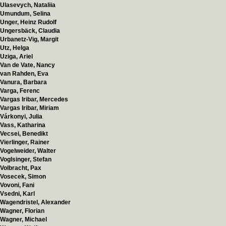
Ulasevych, Nataliia
Umundum, Selina
Unger, Heinz Rudolf
Ungersbäck, Claudia
Urbanetz-Vig, Margit
Utz, Helga
Uziga, Ariel
Van de Vate, Nancy
van Rahden, Eva
Vanura, Barbara
Varga, Ferenc
Vargas Iribar, Mercedes
Vargas Iribar, Miriam
Várkonyi, Julia
Vass, Katharina
Vecsei, Benedikt
Vierlinger, Rainer
Vogelweider, Walter
Voglsinger, Stefan
Volbracht, Pax
Vosecek, Simon
Vovoni, Fani
Vsedni, Karl
Wagendristel, Alexander
Wagner, Florian
Wagner, Michael