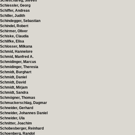
Scheschareg, Steven
Schiessler, Georg
Schiffer, Andreas
Schiller, Judith
Schindegger, Sebastian
Schindel, Robert
Schirmer, Oliver
Schiske, Claudia
Schlifke, Elisa
Schlosser, Milkana
Schmid, Hannelore
Schmid, Manfred A.
Schmidinger, Marcus
Schmidinger, Theresia
Schmidt, Burghart
Schmidt, Daniel
Schmidt, David
Schmidt, Mirjam
Schmidt, Sandra
Schmögner, Thomas
Schmuckerschlag, Dagmar
Schneider, Gerhard
Schneider, Johannes Daniel
Schneider, Ula
Schnitter, Joachim
Schobesberger, Reinhard
Schoenberg, Randol