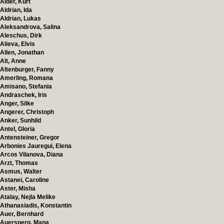
Alder, Kurt
Aldrian, Ida
Aldrian, Lukas
Aleksandrova, Salina
Aleschus, Dirk
Alieva, Elvis
Allen, Jonathan
Alt, Anne
Altenburger, Fanny
Amerling, Romana
Amisano, Stefania
Andraschek, Iris
Anger, Silke
Angerer, Christoph
Anker, Sunhild
Antel, Gloria
Antensteiner, Gregor
Arbonies Jauregui, Elena
Arcos Vilanova, Diana
Arzt, Thomas
Asmus, Walter
Astanei, Caroline
Aster, Misha
Atalay, Nejla Melike
Athanasiadis, Konstantin
Auer, Bernhard
Auersperg, Mana