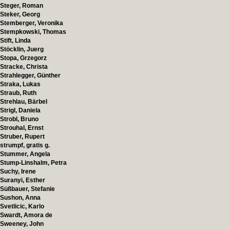
Steger, Roman
Steker, Georg
Stemberger, Veronika
Stempkowski, Thomas
Stift, Linda
Stöcklin, Juerg
Stopa, Grzegorz
Stracke, Christa
Strahlegger, Günther
Straka, Lukas
Straub, Ruth
Strehlau, Bärbel
Strigl, Daniela
Strobl, Bruno
Strouhal, Ernst
Struber, Rupert
strumpf, gratis g.
Stummer, Angela
Stump-Linshalm, Petra
Suchy, Irene
Suranyi, Esther
Süßbauer, Stefanie
Sushon, Anna
Svetlicic, Karlo
Swardt, Amora de
Sweeney, John