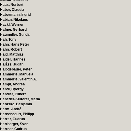
Haas, Norbert
Haber, Claudia
Habermann, Ingrid
Habjan, Nikolaus
Hackl, Werner
Hafner, Gerhard
Hagmüller, Gunda
Hah, Tony
Hahn, Hans Peter
Hahn, Robert
Haid, Matthias
Haider, Hannes
Halász, Judith
Halbgebauer, Peter
Hämmerle, Manuela
Hämmerle, Valentin A.
Hampl, Andrea
Handl, György
Handler, Gilbert
Haneder-Kulterer, Maria
Harasko, Benjamin
Harm, André
Harnoncourt, Philipp
Harrer, Gudrun
Hartberger, Sven
Hartner, Gudrun