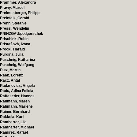
Prammer, Alexandra
Prawy, Marcel
Preimesberger, Philipp
Preinfalk, Gerald
Prenn, Stefanie
Pressl, Wendelin
PRINZGAU/podgorschek
Prischink, Robin
Pristašová, Ivana
Pröckl, Harald
Purgina, Julia
Puschnig, Katharina
Puschnig, Wolfgang
Putz, Martin
Raab, Lorenz
Rácz, Antal
Radanovics, Angela
Radu, Adina Felicia
Raffaseder, Hannes
Rahmann, Maren
Rahmann, Marlene
Rainer, Bernhard
Rakkola, Kari
Ramharter, Lila
Ramharter, Michael
Ramirez, Rafael