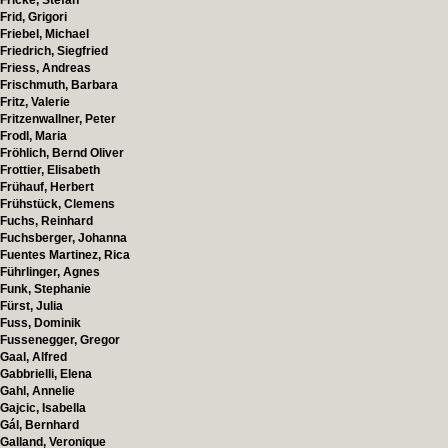
Fricke, Stefan
Frid, Grigori
Friebel, Michael
Friedrich, Siegfried
Friess, Andreas
Frischmuth, Barbara
Fritz, Valerie
Fritzenwallner, Peter
Frodl, Maria
Fröhlich, Bernd Oliver
Frottier, Elisabeth
Frühauf, Herbert
Frühstück, Clemens
Fuchs, Reinhard
Fuchsberger, Johanna
Fuentes Martinez, Rica
Führlinger, Agnes
Funk, Stephanie
Fürst, Julia
Fuss, Dominik
Fussenegger, Gregor
Gaal, Alfred
Gabbrielli, Elena
Gahl, Annelie
Gajcic, Isabella
Gál, Bernhard
Galland, Veronique