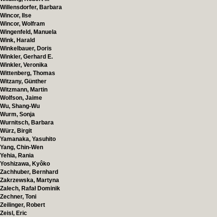
Willensdorfer, Barbara
Wincor, Ilse
Wincor, Wolfram
Wingenfeld, Manuela
Wink, Harald
Winkelbauer, Doris
Winkler, Gerhard E.
Winkler, Veronika
Wittenberg, Thomas
Witzany, Günther
Witzmann, Martin
Wolfson, Jaime
Wu, Shang-Wu
Wurm, Sonja
Wurnitsch, Barbara
Würz, Birgit
Yamanaka, Yasuhito
Yang, Chin-Wen
Yehia, Rania
Yoshizawa, Kyôko
Zachhuber, Bernhard
Zakrzewska, Martyna
Zalech, Rafał Dominik
Zechner, Toni
Zeilinger, Robert
Zeisl, Eric