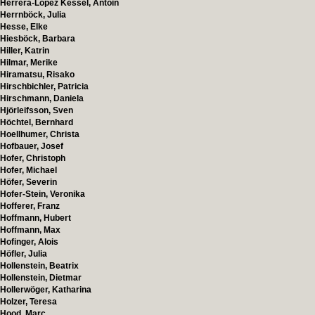
Herrera-López Kessel, Antoin
Herrnböck, Julia
Hesse, Elke
Hiesböck, Barbara
Hiller, Katrin
Hilmar, Merike
Hiramatsu, Risako
Hirschbichler, Patricia
Hirschmann, Daniela
Hjörleifsson, Sven
Höchtel, Bernhard
Hoellhumer, Christa
Hofbauer, Josef
Hofer, Christoph
Hofer, Michael
Höfer, Severin
Hofer-Stein, Veronika
Hofferer, Franz
Hoffmann, Hubert
Hoffmann, Max
Hofinger, Alois
Höfler, Julia
Hollenstein, Beatrix
Hollenstein, Dietmar
Hollerwöger, Katharina
Holzer, Teresa
Hood, Marc