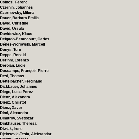
Csincsi, Ferenc
Czernin, Johannes
Czernovsky, Milena
Dauer, Barbara Emilia
David, Christine
David, Ursula
Davidowicz, Klaus
Delgado-Betancourt, Carlos
Dénes-Worowski, Marcell
Denys, Tore
Deppe, Renald
Derinni, Lorenzo
Deroian, Lucie
Descamps, François-Pierre
Desi, Thomas
Dettelbacher, Ferdinand
Dickbauer, Johannes
Diego, Lucía Pérez
Dienz, Alexandra
Dienz, Christof
Dienz, Xaver
Dimi, Alexandra
Dimitrov, Svetlozar
Dinkhauser, Theresa
Diwiak, Irene
Djelosevic-Tesla, Aleksandar