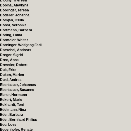
Dlouhy, Theresa
Dobina, Alevtyna
Doblinger, Teresa
Doderer, Johanna
Domjan, Csilla
Dorda, Veronika
Dorfmann, Barbara
Döring, Loma
Dormeier, Walter
Dorninger, Wolfgang Fadi
Dorschel, Andreas
Dreger, Sigrid
Dreo, Anna
Dressler, Robert
Duit, Erke
Duken, Marlen
Dusl, Andrea
Ebenbauer, Johannes
Ebenbauer, Susanne
Ebner, Hermann
Eckert, Marie
Eckhardt, Toni
Edelmann, Nina
Eder, Barbara
Eder, Bernhard Philipp
Egg, Loys
Eggenhofer, Renate