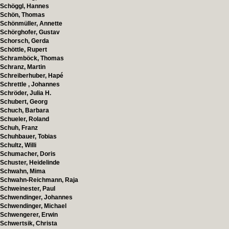
Schöggl, Hannes
Schön, Thomas
Schönmüller, Annette
Schörghofer, Gustav
Schorsch, Gerda
Schöttle, Rupert
Schramböck, Thomas
Schranz, Martin
Schreiberhuber, Hapé
Schrettle , Johannes
Schröder, Julia H.
Schubert, Georg
Schuch, Barbara
Schueler, Roland
Schuh, Franz
Schuhbauer, Tobias
Schultz, Willi
Schumacher, Doris
Schuster, Heidelinde
Schwahn, Mima
Schwahn-Reichmann, Raja
Schweinester, Paul
Schwendinger, Johannes
Schwendinger, Michael
Schwengerer, Erwin
Schwertsik, Christa