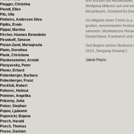
und Konzert bis Musiktheater.
Piegger, Christina
Wolfgang Mitterer) auf und wi
Piendl, Ellen
Mozarteums, Schubert Es-Dur 
Pilz, Ulla
Pinheiro, Anderson Silva
Als Mitglied vieler Chöre (u
Piplits, Erwin
großen, renommierten Festiva
Pippal, Martina
sammeln. Musikalische Reisen 
Pircher, Hannes Benedetto
Deutschland, Frankreich und 
Pironkoff, Simeon
Pistan-Zand, Mariagrazia
Seit Beginn seines Studiums 
Plaim, Dorothea
2019 „Seegang Gesang“).
Plank, Christiane
Jakob Pejcic
Plankensteiner, Arnold
Planyavsky, Peter
Ploner, Erhard
Pobenberger, Barbara
Pobenberger, Franz
Pockfuß, Robert
Pohorec, Helmut
Pointner, Angelika
Pokorny, Jutta
Polzer, Stephan
Popov, Ljubomir
Popovicki, Bojana
Posch, Harald
Posch, Thomas
Posse, Damian