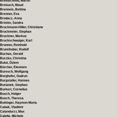
Breinschmid, Martin
Breisach, Maud
Brenneis, Bettina
Brenner, Eva
Brodacz, Anna
Bröske, Sandra
Bruckmann-Hiller, Christiane
Bruckmeier, Stephan
Bruckner, Markus
Bruckschwaiger, Karl
Brunner, Reinhold
Brunnhuber, Rudolf
Buchas, Gerald
Buczko, Christina
Bulut, Özlem
Bürcher, Eleonore
Buresch, Wolfgang
Burghofer, Gudrun
Burgstaller, Hannes
Burianek, Stephan
Burkert, Cornelius
Busch, Holger
Busch, Theresa
Buttinger, Haymon Maria
Cabak, Vladimir
Calanducci, Max
Calella, Michele