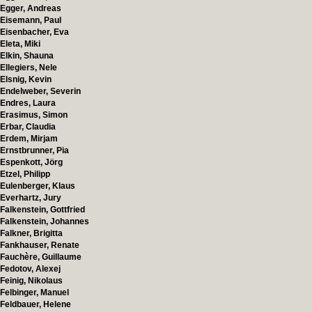
Egger, Andreas
Eisemann, Paul
Eisenbacher, Eva
Eleta, Miki
Elkin, Shauna
Ellegiers, Nele
Elsnig, Kevin
Endelweber, Severin
Endres, Laura
Erasimus, Simon
Erbar, Claudia
Erdem, Mirjam
Ernstbrunner, Pia
Espenkott, Jörg
Etzel, Philipp
Eulenberger, Klaus
Everhartz, Jury
Falkenstein, Gottfried
Falkenstein, Johannes
Falkner, Brigitta
Fankhauser, Renate
Fauchère, Guillaume
Fedotov, Alexej
Feinig, Nikolaus
Felbinger, Manuel
Feldbauer, Helene