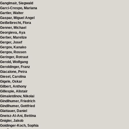
Ganglmair, Siegwald
Garci-Crespo, Mariana
Gartler, Walter
Gaspar, Miguel Angel
Geißelbrecht, Flora
Genner, Michael
Georgieva, Aya
Gerber, Marelize
Gerger, Josef
Gergov, Kanako
Gergov, Rossen
Geringer, Rotraut
Gerold, Wolfgang
Geroldinger, Franz
Giacalone, Petra
Giesel, Carolina
Gigele, Oskar
Gilbert, Anthony
Gillespie, Alistair
Gimaletdinov, Nikolai
Gindlhumer, Friedrich
Gindlhumer, Gottfried
Glattauer, Daniel
Gneisz-Al-Ani, Bettina
Gnigler, Jakob
Goidinger-Koch, Sophia