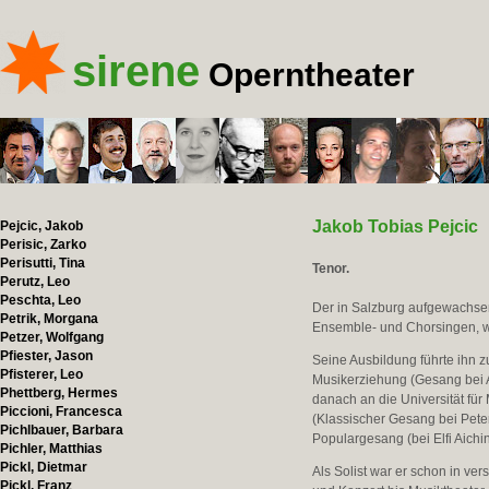
sirene
Operntheater
Jakob Tobias Pejcic
Pejcic, Jakob
Perisic, Zarko
Perisutti, Tina
Tenor.
Perutz, Leo
Peschta, Leo
Der in Salzburg aufgewachsen
Petrik, Morgana
Ensemble- und Chorsingen, wo
Petzer, Wolfgang
Pfiester, Jason
Seine Ausbildung führte ihn z
Pfisterer, Leo
Musikerziehung (Gesang bei A
Phettberg, Hermes
danach an die Universität fü
Piccioni, Francesca
(Klassischer Gesang bei Pete
Pichlbauer, Barbara
Populargesang (bei Elfi Aich
Pichler, Matthias
Pickl, Dietmar
Als Solist war er schon in ve
Pickl, Franz