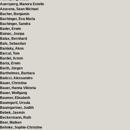
Auersperg, Manora Estelle
Azucena, Sean Michael
Bacher, Benjamin
Bachinger, Eva Maria
Bachinger, Sandra
Bader, Erwin
Bainac, Josipa
Balas, Bernhard
Bals, Sebastian
Banlaky, Akos
Barcal, Tom
Bardel, Armin
Barta, Erwin
Barth, Jürgen
Barthelmes, Barbara
Baticci, Alessandro
Bauer, Christina
Bauer, Hanna Viktoria
Bauer, Wolfgang
Baumer, Elisabeth
Baumgartl, Ursula
Baumgartner, Judith
Bebek, Jasmin
Beckermann, Ruth
Beer, Maiken
Behnke, Sophie-Christine