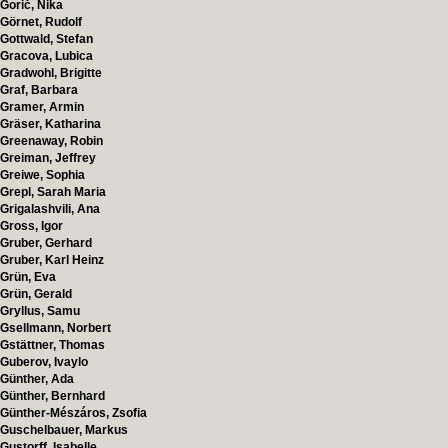
Gorič, Nika
Görnet, Rudolf
Gottwald, Stefan
Gracova, Lubica
Gradwohl, Brigitte
Graf, Barbara
Gramer, Armin
Gräser, Katharina
Greenaway, Robin
Greiman, Jeffrey
Greiwe, Sophia
Grepl, Sarah Maria
Grigalashvili, Ana
Gross, Igor
Gruber, Gerhard
Gruber, Karl Heinz
Grün, Eva
Grün, Gerald
Gryllus, Samu
Gsellmann, Norbert
Gstättner, Thomas
Guberov, Ivaylo
Günther, Ada
Günther, Bernhard
Günther-Mészáros, Zsofia
Guschelbauer, Markus
Gustorff, Isabelle