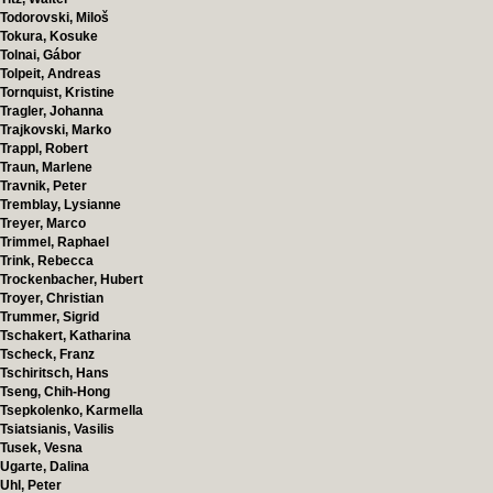
Todorovski, Miloš
Tokura, Kosuke
Tolnai, Gábor
Tolpeit, Andreas
Tornquist, Kristine
Tragler, Johanna
Trajkovski, Marko
Trappl, Robert
Traun, Marlene
Travnik, Peter
Tremblay, Lysianne
Treyer, Marco
Trimmel, Raphael
Trink, Rebecca
Trockenbacher, Hubert
Troyer, Christian
Trummer, Sigrid
Tschakert, Katharina
Tscheck, Franz
Tschiritsch, Hans
Tseng, Chih-Hong
Tsepkolenko, Karmella
Tsiatsianis, Vasilis
Tusek, Vesna
Ugarte, Dalina
Uhl, Peter