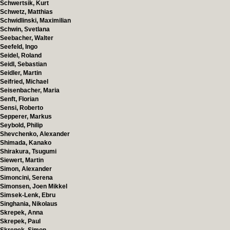
Schwertsik, Kurt
Schwetz, Matthias
Schwidlinski, Maximilian
Schwin, Svetlana
Seebacher, Walter
Seefeld, Ingo
Seidel, Roland
Seidl, Sebastian
Seidler, Martin
Seifried, Michael
Seisenbacher, Maria
Senft, Florian
Sensi, Roberto
Sepperer, Markus
Seybold, Philip
Shevchenko, Alexander
Shimada, Kanako
Shirakura, Tsugumi
Siewert, Martin
Simon, Alexander
Simoncini, Serena
Simonsen, Joen Mikkel
Simsek-Lenk, Ebru
Singhania, Nikolaus
Skrepek, Anna
Skrepek, Paul