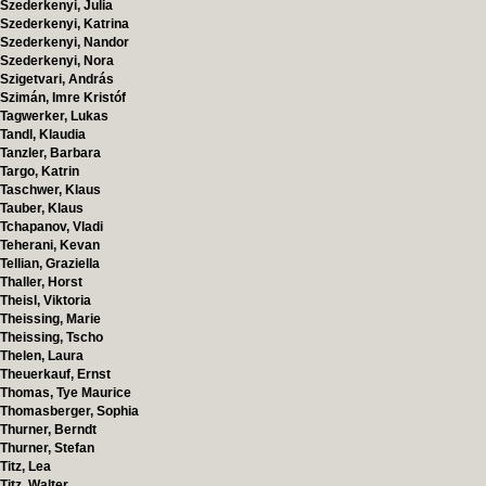
Szederkenyi, Julia
Szederkenyi, Katrina
Szederkenyi, Nandor
Szederkenyi, Nora
Szigetvari, András
Szimán, Imre Kristóf
Tagwerker, Lukas
Tandl, Klaudia
Tanzler, Barbara
Targo, Katrin
Taschwer, Klaus
Tauber, Klaus
Tchapanov, Vladi
Teherani, Kevan
Tellian, Graziella
Thaller, Horst
Theisl, Viktoria
Theissing, Marie
Theissing, Tscho
Thelen, Laura
Theuerkauf, Ernst
Thomas, Tye Maurice
Thomasberger, Sophia
Thurner, Berndt
Thurner, Stefan
Titz, Lea
Titz, Walter