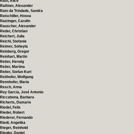
Rath, Alice
Rathner, Alexander
Rato da Trindade, Sandra
Ratschiller, Hosea
Ratzinger, Carolin
Rauscher, Alexander
Reder, Christian
Reichert, Julia
Reichl, Stefanie
Reimer, Soheyla
Reinberg, Gregor
Reinhart, Martin
Reiter, Herwig
Reiter, Martina
Reiter, Stefan Kurt
Reithofer, Wolfgang
Rennhofer, Maria
Resch, Anna
Rey Garcia, José Antonio
Riccabona, Barbara
Richerts, Damaris
Riedel, Felix
Rieder, Robert
Riederer, Fernando
Riedl, Angelika
Rieger, Reinhold
Riegler, Daniel