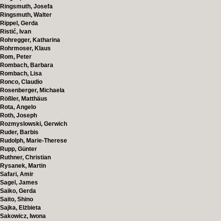
Ringsmuth, Josefa
Ringsmuth, Walter
Rippel, Gerda
Ristić, Ivan
Rohregger, Katharina
Rohrmoser, Klaus
Rom, Peter
Rombach, Barbara
Rombach, Lisa
Ronco, Claudio
Rosenberger, Michaela
Rößler, Matthäus
Rota, Angelo
Roth, Joseph
Rozmyslowski, Gerwich
Ruder, Barbis
Rudolph, Marie-Therese
Rupp, Günter
Ruthner, Christian
Rysanek, Martin
Safari, Amir
Sagel, James
Saiko, Gerda
Saito, Shino
Sajka, Elżbieta
Sakowicz, Iwona