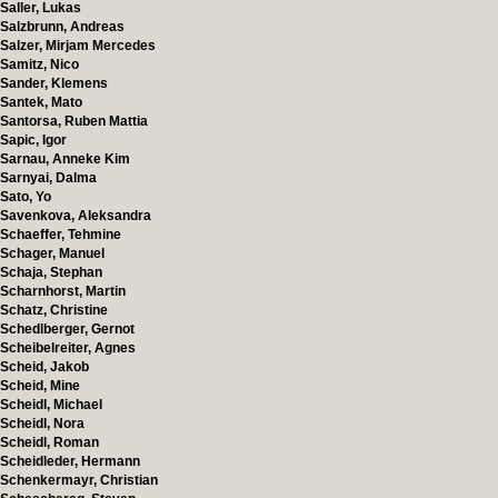
Saller, Lukas
Salzbrunn, Andreas
Salzer, Mirjam Mercedes
Samitz, Nico
Sander, Klemens
Santek, Mato
Santorsa, Ruben Mattia
Sapic, Igor
Sarnau, Anneke Kim
Sarnyai, Dalma
Sato, Yo
Savenkova, Aleksandra
Schaeffer, Tehmine
Schager, Manuel
Schaja, Stephan
Scharnhorst, Martin
Schatz, Christine
Schedlberger, Gernot
Scheibelreiter, Agnes
Scheid, Jakob
Scheid, Mine
Scheidl, Michael
Scheidl, Nora
Scheidl, Roman
Scheidleder, Hermann
Schenkermayr, Christian