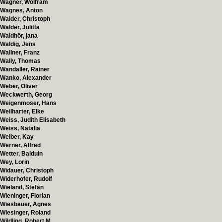
Wagner, Wolfram
Wagnes, Anton
Walder, Christoph
Walder, Julitta
Waldhör, jana
Waldig, Jens
Wallner, Franz
Wally, Thomas
Wandaller, Rainer
Wanko, Alexander
Weber, Oliver
Weckwerth, Georg
Weigenmoser, Hans
Weilharter, Elke
Weiss, Judith Elisabeth
Weiss, Natalia
Welber, Kay
Werner, Alfred
Wetter, Balduin
Wey, Lorin
Widauer, Christoph
Widerhofer, Rudolf
Wieland, Stefan
Wieninger, Florian
Wiesbauer, Agnes
Wiesinger, Roland
Wildling, Robert M