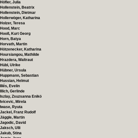
Höfler, Julia
Hollenstein, Beatrix
Hollenstein, Dietmar
Hollerwöger, Katharina
Holzer, Teresa
Hood, Marc
Hooß, Kurt Georg
Horn, Batya
Horvath, Martin
Hötzenecker, Katharina
Hoursiangou, Mathilde
Hrazdera, Waltraut
Hübl, Ulrike
Hübner, Ursula
Huppmann, Sebastian
Hussian, Helmut
Illés, Evelin
Illich, Gerlinde
Iszlay, Zsuzsanna Enikö
Ivicevic, Mirela
Iwase, Ryuta
Jackel, Franz Rudolf
Jäggle, Martin
Jagodic, David
Jaksch, Ulli
Jakub, Stina