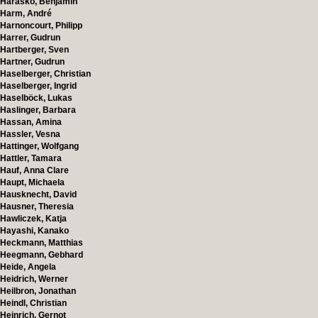
Harasko, Benjamin
Harm, André
Harnoncourt, Philipp
Harrer, Gudrun
Hartberger, Sven
Hartner, Gudrun
Haselberger, Christian
Haselberger, Ingrid
Haselböck, Lukas
Haslinger, Barbara
Hassan, Amina
Hassler, Vesna
Hattinger, Wolfgang
Hattler, Tamara
Hauf, Anna Clare
Haupt, Michaela
Hausknecht, David
Hausner, Theresia
Hawliczek, Katja
Hayashi, Kanako
Heckmann, Matthias
Heegmann, Gebhard
Heide, Angela
Heidrich, Werner
Heilbron, Jonathan
Heindl, Christian
Heinrich, Gernot