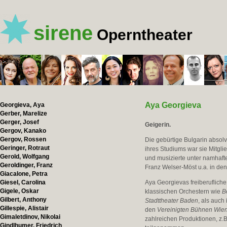
sirene
Operntheater
Aya Georgieva
Georgieva, Aya
Gerber, Marelize
Gerger, Josef
Geigerin.
Gergov, Kanako
Gergov, Rossen
Die gebürtige Bulgarin absolv
Geringer, Rotraut
ihres Studiums war sie Mitgl
Gerold, Wolfgang
und musizierte unter namhaft
Geroldinger, Franz
Franz Welser-Möst u.a. in de
Giacalone, Petra
Giesel, Carolina
Aya Georgievas freiberufliche T
Gigele, Oskar
klassischen Orchestern wie
B
Gilbert, Anthony
Stadttheater Baden
, als auc
Gillespie, Alistair
den
Vereinigte
n
Bühnen Wie
Gimaletdinov, Nikolai
zahlreichen Produktionen, z.
Gindlhumer, Friedrich