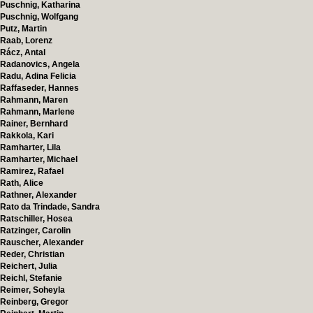
Puschnig, Katharina
Puschnig, Wolfgang
Putz, Martin
Raab, Lorenz
Rácz, Antal
Radanovics, Angela
Radu, Adina Felicia
Raffaseder, Hannes
Rahmann, Maren
Rahmann, Marlene
Rainer, Bernhard
Rakkola, Kari
Ramharter, Lila
Ramharter, Michael
Ramirez, Rafael
Rath, Alice
Rathner, Alexander
Rato da Trindade, Sandra
Ratschiller, Hosea
Ratzinger, Carolin
Rauscher, Alexander
Reder, Christian
Reichert, Julia
Reichl, Stefanie
Reimer, Soheyla
Reinberg, Gregor