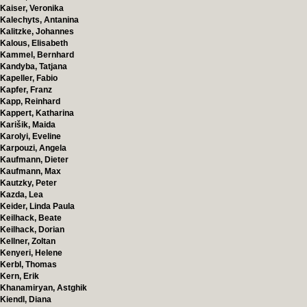
Kaiser, Veronika
Kalechyts, Antanina
Kalitzke, Johannes
Kalous, Elisabeth
Kammel, Bernhard
Kandyba, Tatjana
Kapeller, Fabio
Kapfer, Franz
Kapp, Reinhard
Kappert, Katharina
Karišik, Maida
Karolyi, Eveline
Karpouzi, Angela
Kaufmann, Dieter
Kaufmann, Max
Kautzky, Peter
Kazda, Lea
Keider, Linda Paula
Keilhack, Beate
Keilhack, Dorian
Kellner, Zoltan
Kenyeri, Helene
Kerbl, Thomas
Kern, Erik
Khanamiryan, Astghik
Kiendl, Diana