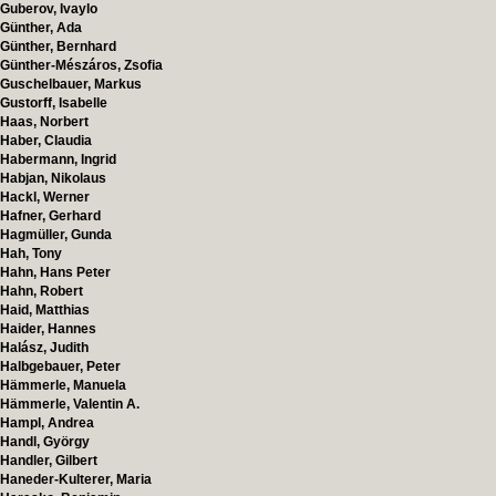
Guberov, Ivaylo
Günther, Ada
Günther, Bernhard
Günther-Mészáros, Zsofia
Guschelbauer, Markus
Gustorff, Isabelle
Haas, Norbert
Haber, Claudia
Habermann, Ingrid
Habjan, Nikolaus
Hackl, Werner
Hafner, Gerhard
Hagmüller, Gunda
Hah, Tony
Hahn, Hans Peter
Hahn, Robert
Haid, Matthias
Haider, Hannes
Halász, Judith
Halbgebauer, Peter
Hämmerle, Manuela
Hämmerle, Valentin A.
Hampl, Andrea
Handl, György
Handler, Gilbert
Haneder-Kulterer, Maria