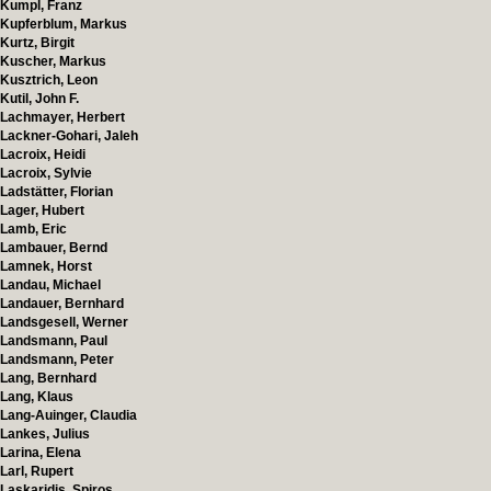
Kumpl, Franz
Kupferblum, Markus
Kurtz, Birgit
Kuscher, Markus
Kusztrich, Leon
Kutil, John F.
Lachmayer, Herbert
Lackner-Gohari, Jaleh
Lacroix, Heidi
Lacroix, Sylvie
Ladstätter, Florian
Lager, Hubert
Lamb, Eric
Lambauer, Bernd
Lamnek, Horst
Landau, Michael
Landauer, Bernhard
Landsgesell, Werner
Landsmann, Paul
Landsmann, Peter
Lang, Bernhard
Lang, Klaus
Lang-Auinger, Claudia
Lankes, Julius
Larina, Elena
Larl, Rupert
Laskaridis, Spiros