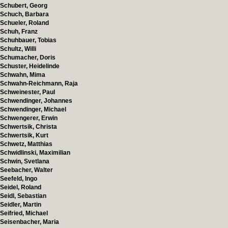
Schubert, Georg
Schuch, Barbara
Schueler, Roland
Schuh, Franz
Schuhbauer, Tobias
Schultz, Willi
Schumacher, Doris
Schuster, Heidelinde
Schwahn, Mima
Schwahn-Reichmann, Raja
Schweinester, Paul
Schwendinger, Johannes
Schwendinger, Michael
Schwengerer, Erwin
Schwertsik, Christa
Schwertsik, Kurt
Schwetz, Matthias
Schwidlinski, Maximilian
Schwin, Svetlana
Seebacher, Walter
Seefeld, Ingo
Seidel, Roland
Seidl, Sebastian
Seidler, Martin
Seifried, Michael
Seisenbacher, Maria