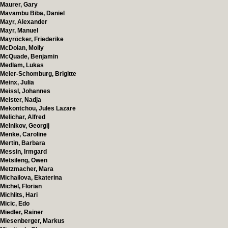
Maurer, Gary
Mavambu Biba, Daniel
Mayr, Alexander
Mayr, Manuel
Mayröcker, Friederike
McDolan, Molly
McQuade, Benjamin
Medlam, Lukas
Meier-Schomburg, Brigitte
Meinx, Julia
Meissl, Johannes
Meister, Nadja
Mekontchou, Jules Lazare
Melichar, Alfred
Melnikov, Georgij
Menke, Caroline
Mertin, Barbara
Messin, Irmgard
Metsileng, Owen
Metzmacher, Mara
Michailova, Ekaterina
Michel, Florian
Michlits, Hari
Micic, Edo
Miedler, Rainer
Miesenberger, Markus