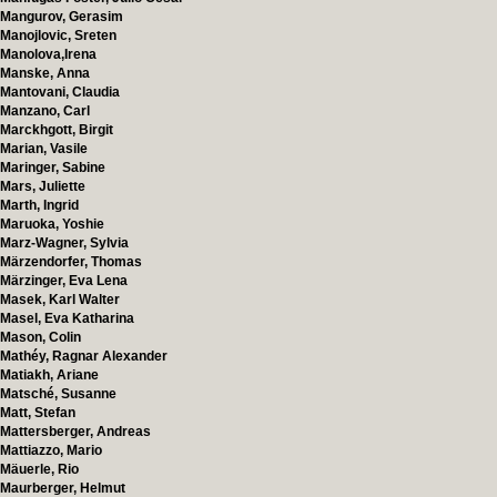
Mangurov, Gerasim
Manojlovic, Sreten
Manolova,Irena
Manske, Anna
Mantovani, Claudia
Manzano, Carl
Marckhgott, Birgit
Marian, Vasile
Maringer, Sabine
Mars, Juliette
Marth, Ingrid
Maruoka, Yoshie
Marz-Wagner, Sylvia
Märzendorfer, Thomas
Märzinger, Eva Lena
Masek, Karl Walter
Masel, Eva Katharina
Mason, Colin
Mathéy, Ragnar Alexander
Matiakh, Ariane
Matsché, Susanne
Matt, Stefan
Mattersberger, Andreas
Mattiazzo, Mario
Mäuerle, Rio
Maurberger, Helmut