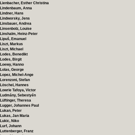
Lienbacher, Esther Christina
Lindenbaum, Anna
Lindner, Hans
Lindworsky, Jens
Linsbauer, Andrea
Linsenbolz, Louise
Linshalm, Heinz-Peter
Lipuš, Emanuel
Liszt, Markus
Liszt, Michael
Lodes, Benedikt
Lodes, Birgit
Loewy, Hanno
Lolas, George
Lopez, Michel-Ange
Lorenzoni, Stefan
Löschel, Hannes
Lowrie Tafoya, Victor
Ludmány, Sebestyén
Lüftinger, Theresa
Lugger, Johannes Paul
Lukan, Peter
Lukas, Jan Maria
Lukic, Niko
Lurf, Johann
Luttenberger, Franz