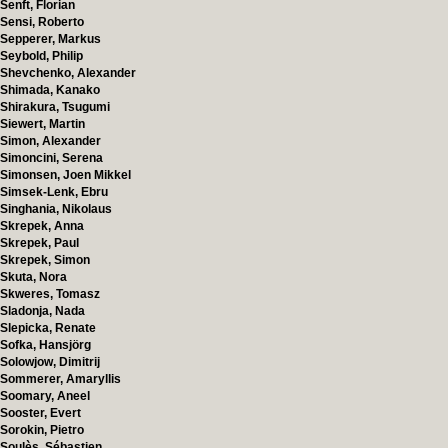
Senft, Florian
Sensi, Roberto
Sepperer, Markus
Seybold, Philip
Shevchenko, Alexander
Shimada, Kanako
Shirakura, Tsugumi
Siewert, Martin
Simon, Alexander
Simoncini, Serena
Simonsen, Joen Mikkel
Simsek-Lenk, Ebru
Singhania, Nikolaus
Skrepek, Anna
Skrepek, Paul
Skrepek, Simon
Skuta, Nora
Skweres, Tomasz
Sladonja, Nada
Slepicka, Renate
Sofka, Hansjörg
Solowjow, Dimitrij
Sommerer, Amaryllis
Soomary, Aneel
Sooster, Evert
Sorokin, Pietro
Soulès, Sébastien