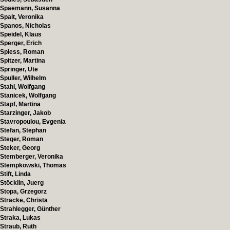
Spaemann, Susanna
Spalt, Veronika
Spanos, Nicholas
Speidel, Klaus
Sperger, Erich
Spiess, Roman
Spitzer, Martina
Springer, Ute
Spuller, Wilhelm
Stahl, Wolfgang
Stanicek, Wolfgang
Stapf, Martina
Starzinger, Jakob
Stavropoulou, Evgenia
Stefan, Stephan
Steger, Roman
Steker, Georg
Stemberger, Veronika
Stempkowski, Thomas
Stift, Linda
Stöcklin, Juerg
Stopa, Grzegorz
Stracke, Christa
Strahlegger, Günther
Straka, Lukas
Straub, Ruth