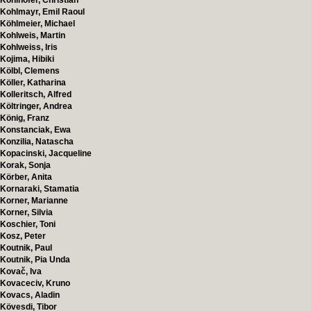
Kohlhofer, Christian
Kohlmayr, Emil Raoul
Köhlmeier, Michael
Kohlweis, Martin
Kohlweiss, Iris
Kojima, Hibiki
Kölbl, Clemens
Köller, Katharina
Kolleritsch, Alfred
Költringer, Andrea
König, Franz
Konstanciak, Ewa
Konzilia, Natascha
Kopacinski, Jacqueline
Korak, Sonja
Körber, Anita
Kornaraki, Stamatia
Korner, Marianne
Korner, Silvia
Koschier, Toni
Kosz, Peter
Koutnik, Paul
Koutnik, Pia Unda
Kovač, Iva
Kovaceciv, Kruno
Kovacs, Aladin
Kövesdi, Tibor