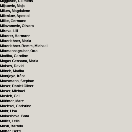
Miggitsch, Clemens
Mijatovic, Maja
Mikes, Magdalene
Milenkov, Apostol
Milite, Germano
Milovanovic, Olivera
Mireva, Lili
Mitterer, Hermann
Mitterlehner, Maria
Mitterlehner-Romm, Michael
Mittmannsgruber, Otto
Modiba, Caroline
Mogas Gensana, Maria
Moises, David
Mönch, Madita
Montjoye, Irène
Moosmann, Stephan
Moser, Daniel Oliver
Moser, Michael
Mosich, Cai
Mößmer, Marc
Muchsel, Christine
Muhr, Lisa
Mukasheva, Bota
Müller, Leila
Musil, Bartolo
Mütter, Bertl