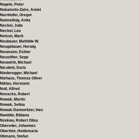
Nagele, Peter
Nakamoto-Zaire, Annet
Narnhofer, Gregor
Natmeßnig, Anita
Neckel, Julia
Neckel, Lea
Nelson, Marit
Neubauer, Mathilde W.
Neugebauer, Herwig
Neumann, Esther
Neustifter, Sepp
Neuwirth, Michael
Nicoletti, Doris
Niederegger, Michael
Niehaus, Thomas Oliver
Niklas, Hermann
Noll, Alfred
Novacko, Robert
Nowak, Martin
Nowak, Selina
Nowak-Dannoritzer, Ines
Nwobilo, Bibiana
Nzekwu, Robert Olisa
Obereder, Johannes
Oberthür, Heidemaria
Obmann, Stefan