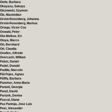
Oetle, Barbara
Okayasu, Sakuya
Olszowski, Szymon
Ölz, Maximilian
Orsini-Rosenberg, Johanna
Orsini-Rosenberg, Markus
Ortega, Victor Cos
Oswald, Peter
Ota-Melkus, Eri
Otoya, Marco
Ott, Bernhard
Ott, Claudia
Ovalles, Alfredo
Overcash, William
Pabst, Daniel
Padel, Donald
Padilla, Marcelo
Pál-Fejes, Agnes
Pálffy, Barbara
Pammer, Anna Maria
Panteli, Georgia
Panzl, David
Parizek, Denise
Pascal, Diane
Paz Pantoja, Jose Luis
Peer, Alexander