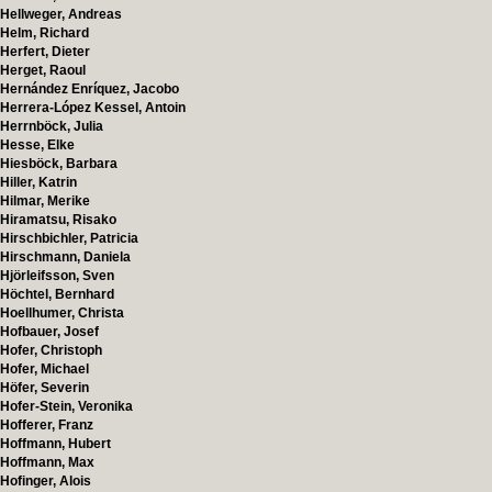
Hellweger, Andreas
Helm, Richard
Herfert, Dieter
Herget, Raoul
Hernández Enríquez, Jacobo
Herrera-López Kessel, Antoin
Herrnböck, Julia
Hesse, Elke
Hiesböck, Barbara
Hiller, Katrin
Hilmar, Merike
Hiramatsu, Risako
Hirschbichler, Patricia
Hirschmann, Daniela
Hjörleifsson, Sven
Höchtel, Bernhard
Hoellhumer, Christa
Hofbauer, Josef
Hofer, Christoph
Hofer, Michael
Höfer, Severin
Hofer-Stein, Veronika
Hofferer, Franz
Hoffmann, Hubert
Hoffmann, Max
Hofinger, Alois