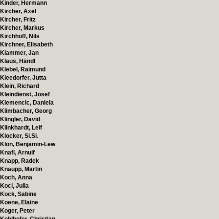
Kinder, Hermann
Kircher, Axel
Kircher, Fritz
Kircher, Markus
Kirchhoff, Nils
Kirchner, Elisabeth
Klammer, Jan
Klaus, Händl
Klebel, Raimund
Kleedorfer, Jutta
Klein, Richard
Kleindienst, Josef
Klemencic, Daniela
Klimbacher, Georg
Klingler, David
Klinkhardt, Leif
Klocker, Si.Si.
Klon, Benjamin-Lew
Knafl, Arnulf
Knapp, Radek
Knaupp, Martin
Koch, Anna
Koci, Julia
Kock, Sabine
Koene, Elaine
Koger, Peter