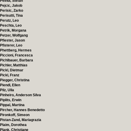
Peindl, Stefan
Pejcic, Jakob
Perisic, Zarko
Perisutti, Tina
Perutz, Leo
Peschta, Leo
Petrik, Morgana
Petzer, Wolfgang
Pfiester, Jason
Pfisterer, Leo
Phettberg, Hermes
Piccioni, Francesca
Pichlbauer, Barbara
Pichler, Matthias
Pickl, Dietmar
Pickl, Franz
Piegger, Christina
Piendl, Ellen
Pilz, Ulla
Pinheiro, Anderson Silva
Piplits, Erwin
Pippal, Martina
Pircher, Hannes Benedetto
Pironkoff, Simeon
Pistan-Zand, Mariagrazia
Plaim, Dorothea
Plank, Christiane