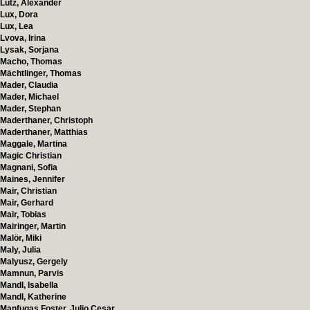
Lutz, Alexander
Lux, Dora
Lux, Lea
Lvova, Irina
Lysak, Sorjana
Macho, Thomas
Mächtlinger, Thomas
Mader, Claudia
Mader, Michael
Mader, Stephan
Maderthaner, Christoph
Maderthaner, Matthias
Maggale, Martina
Magic Christian
Magnani, Sofia
Maines, Jennifer
Mair, Christian
Mair, Gerhard
Mair, Tobias
Mairinger, Martin
Malör, Miki
Maly, Julia
Malyusz, Gergely
Mamnun, Parvis
Mandl, Isabella
Mandl, Katherine
Manfugas Foster, Julio Cesar