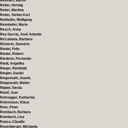
Reinhart, Martin
Reiter, Herwig
Reiter, Martina
Reiter, Stefan Kurt
Reithofer, Wolfgang
Rennhofer, Maria
Resch, Anna
Rey Garcia, José Antonio
Riccabona, Barbara
Richerts, Damaris
Riedel, Felix
Rieder, Robert
Riederer, Fernando
Riedl, Angelika
Rieger, Reinhold
Riegler, Daniel
Ringsmuth, Josefa
Ringsmuth, Walter
Rippel, Gerda
Ristić, Ivan
Rohregger, Katharina
Rohrmoser, Klaus
Rom, Peter
Rombach, Barbara
Rombach, Lisa
Ronco, Claudio
Rosenberger, Michaela