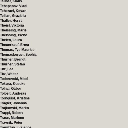
Tauber, Klaus
Tchapanov, Vladi
Teherani, Kevan
Tellian, Graziella
Thaller, Horst
Theisl, Viktoria
Theissing, Marie
Theissing, Tscho
Thelen, Laura
Theuerkauf, Ernst
Thomas, Tye Maurice
Thomasberger, Sophia
Thurner, Berndt
Thurner, Stefan
Titz, Lea
Titz, Walter
Todorovski, Miloš
Tokura, Kosuke
Tolnai, Gábor
Tolpeit, Andreas
Tornquist, Kristine
Tragler, Johanna
Trajkovski, Marko
Trappl, Robert
Traun, Marlene
Travnik, Peter
Tremblay, Lysianne