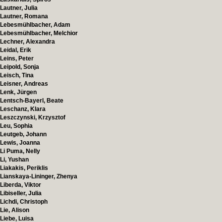
Lautner, Julia
Lautner, Romana
Lebesmühlbacher, Adam
Lebesmühlbacher, Melchior
Lechner, Alexandra
Leidal, Erik
Leins, Peter
Leipold, Sonja
Leisch, Tina
Leisner, Andreas
Lenk, Jürgen
Lentsch-Bayerl, Beate
Leschanz, Klara
Leszczynski, Krzysztof
Leu, Sophia
Leutgeb, Johann
Lewis, Joanna
Li Puma, Nelly
Li, Yushan
Liakakis, Periklis
Lianskaya-Lininger, Zhenya
Liberda, Viktor
Libiseller, Julia
Lichdi, Christoph
Lie, Alison
Liebe, Luisa