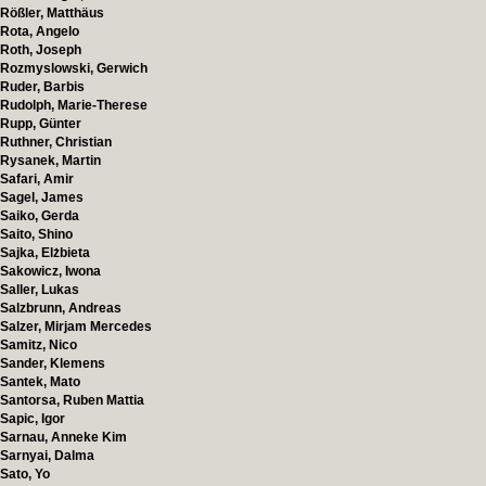
Rößler, Matthäus
Rota, Angelo
Roth, Joseph
Rozmyslowski, Gerwich
Ruder, Barbis
Rudolph, Marie-Therese
Rupp, Günter
Ruthner, Christian
Rysanek, Martin
Safari, Amir
Sagel, James
Saiko, Gerda
Saito, Shino
Sajka, Elżbieta
Sakowicz, Iwona
Saller, Lukas
Salzbrunn, Andreas
Salzer, Mirjam Mercedes
Samitz, Nico
Sander, Klemens
Santek, Mato
Santorsa, Ruben Mattia
Sapic, Igor
Sarnau, Anneke Kim
Sarnyai, Dalma
Sato, Yo