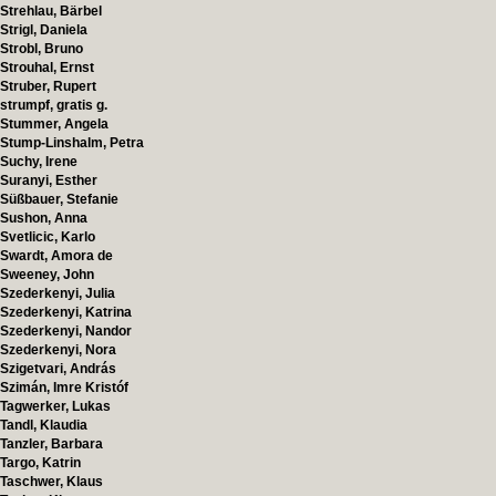
Strehlau, Bärbel
Strigl, Daniela
Strobl, Bruno
Strouhal, Ernst
Struber, Rupert
strumpf, gratis g.
Stummer, Angela
Stump-Linshalm, Petra
Suchy, Irene
Suranyi, Esther
Süßbauer, Stefanie
Sushon, Anna
Svetlicic, Karlo
Swardt, Amora de
Sweeney, John
Szederkenyi, Julia
Szederkenyi, Katrina
Szederkenyi, Nandor
Szederkenyi, Nora
Szigetvari, András
Szimán, Imre Kristóf
Tagwerker, Lukas
Tandl, Klaudia
Tanzler, Barbara
Targo, Katrin
Taschwer, Klaus