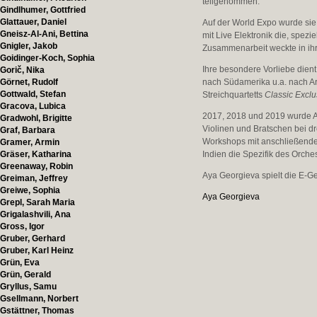
teilgenommen.
Gindlhumer, Gottfried
Glattauer, Daniel
Auf der World Expo wurde sie 
Gneisz-Al-Ani, Bettina
mit Live Elektronik die, spez
Gnigler, Jakob
Zusammenarbeit weckte in ihr
Goidinger-Koch, Sophia
Ihre besondere Vorliebe die
Gorič, Nika
Görnet, Rudolf
nach Südamerika u.a. nach Arg
Gottwald, Stefan
Streichquartetts
Classic
E
xclu
Gracova, Lubica
2017, 2018 und 2019 wurde 
Gradwohl, Brigitte
Violinen und Bratschen bei 
Graf, Barbara
Workshops mit anschließenden
Gramer, Armin
Gräser, Katharina
Indien die Spezifik des Orches
Greenaway, Robin
Aya Georgieva spielt die E-
Greiman, Jeffrey
Greiwe, Sophia
Aya Georgieva
Grepl, Sarah Maria
Grigalashvili, Ana
Gross, Igor
Gruber, Gerhard
Gruber, Karl Heinz
Grün, Eva
Grün, Gerald
Gryllus, Samu
Gsellmann, Norbert
Gstättner, Thomas