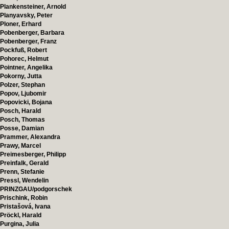
Plankensteiner, Arnold
Planyavsky, Peter
Ploner, Erhard
Pobenberger, Barbara
Pobenberger, Franz
Pockfuß, Robert
Pohorec, Helmut
Pointner, Angelika
Pokorny, Jutta
Polzer, Stephan
Popov, Ljubomir
Popovicki, Bojana
Posch, Harald
Posch, Thomas
Posse, Damian
Prammer, Alexandra
Prawy, Marcel
Preimesberger, Philipp
Preinfalk, Gerald
Prenn, Stefanie
Pressl, Wendelin
PRINZGAU/podgorschek
Prischink, Robin
Pristašová, Ivana
Pröckl, Harald
Purgina, Julia