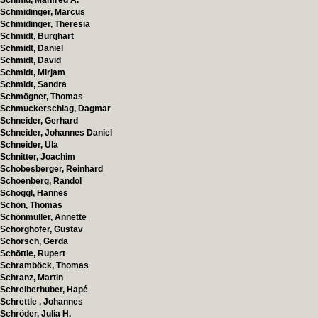
Schmid, Manfred A.
Schmidinger, Marcus
Schmidinger, Theresia
Schmidt, Burghart
Schmidt, Daniel
Schmidt, David
Schmidt, Mirjam
Schmidt, Sandra
Schmögner, Thomas
Schmuckerschlag, Dagmar
Schneider, Gerhard
Schneider, Johannes Daniel
Schneider, Ula
Schnitter, Joachim
Schobesberger, Reinhard
Schoenberg, Randol
Schöggl, Hannes
Schön, Thomas
Schönmüller, Annette
Schörghofer, Gustav
Schorsch, Gerda
Schöttle, Rupert
Schramböck, Thomas
Schranz, Martin
Schreiberhuber, Hapé
Schrettle , Johannes
Schröder, Julia H.