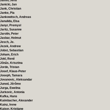
Jamin, Jens
Janicki, Jan
Jank, Christian
Janke, Pia
Jankowitsch, Andreas
Janulidu, Elsa
Janyr, Premysl
Jaritz, Susanne
Jarolin, Peter
Jasbar, Helmut
Jesch, Je.
Jezek, Andrew
Jobst, Sebastian
Joham, Erich
Jokl, René
Jónás, Krisztina
Jorde, Tristan
Josef, Klaus-Peter
Joseph, Tamara
Jovanovic, Aleksandar
Junod, Jérôme
Jurga, Ewelina
Jurkovic, Antonia
Kafka, Hans
Kaimbacher, Alexander
Kainz, Irene
Kaiser, Kristiane