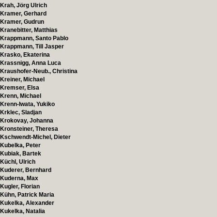
Krah, Jörg Ulrich
Kramer, Gerhard
Kramer, Gudrun
Kranebitter, Matthias
Krappmann, Santo Pablo
Krappmann, Till Jasper
Krasko, Ekaterina
Krassnigg, Anna Luca
Kraushofer-Neub., Christina
Kreiner, Michael
Kremser, Elsa
Krenn, Michael
Krenn-Iwata, Yukiko
Krklec, Sladjan
Krokovay, Johanna
Kronsteiner, Theresa
Kschwendt-Michel, Dieter
Kubelka, Peter
Kubiak, Bartek
Küchl, Ulrich
Kuderer, Bernhard
Kuderna, Max
Kugler, Florian
Kühn, Patrick Maria
Kukelka, Alexander
Kukelka, Natalia