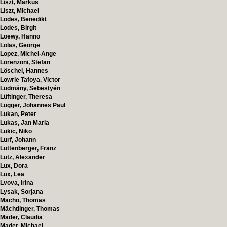
Liszt, Markus
Liszt, Michael
Lodes, Benedikt
Lodes, Birgit
Loewy, Hanno
Lolas, George
Lopez, Michel-Ange
Lorenzoni, Stefan
Löschel, Hannes
Lowrie Tafoya, Victor
Ludmány, Sebestyén
Lüftinger, Theresa
Lugger, Johannes Paul
Lukan, Peter
Lukas, Jan Maria
Lukic, Niko
Lurf, Johann
Luttenberger, Franz
Lutz, Alexander
Lux, Dora
Lux, Lea
Lvova, Irina
Lysak, Sorjana
Macho, Thomas
Mächtlinger, Thomas
Mader, Claudia
Mader, Michael