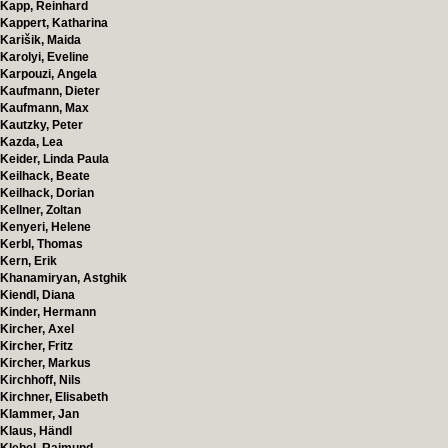
Kapp, Reinhard
Kappert, Katharina
Karišik, Maida
Karolyi, Eveline
Karpouzi, Angela
Kaufmann, Dieter
Kaufmann, Max
Kautzky, Peter
Kazda, Lea
Keider, Linda Paula
Keilhack, Beate
Keilhack, Dorian
Kellner, Zoltan
Kenyeri, Helene
Kerbl, Thomas
Kern, Erik
Khanamiryan, Astghik
Kiendl, Diana
Kinder, Hermann
Kircher, Axel
Kircher, Fritz
Kircher, Markus
Kirchhoff, Nils
Kirchner, Elisabeth
Klammer, Jan
Klaus, Händl