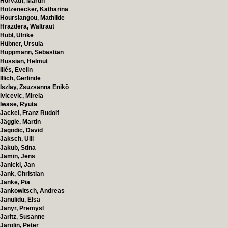
Horvath, Martin
Hötzenecker, Katharina
Hoursiangou, Mathilde
Hrazdera, Waltraut
Hübl, Ulrike
Hübner, Ursula
Huppmann, Sebastian
Hussian, Helmut
Illés, Evelin
Illich, Gerlinde
Iszlay, Zsuzsanna Enikö
Ivicevic, Mirela
Iwase, Ryuta
Jackel, Franz Rudolf
Jäggle, Martin
Jagodic, David
Jaksch, Ulli
Jakub, Stina
Jamin, Jens
Janicki, Jan
Jank, Christian
Janke, Pia
Jankowitsch, Andreas
Janulidu, Elsa
Janyr, Premysl
Jaritz, Susanne
Jarolin, Peter