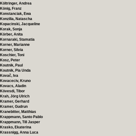
Költringer, Andrea
König, Franz
Konstanciak, Ewa
Konzilia, Natascha
Kopacinski, Jacqueline
Korak, Sonja
Körber, Anita
Kornaraki, Stamatia
Korner, Marianne
Korner, Silvia
Koschier, Toni
Kosz, Peter
Koutnik, Paul
Koutnik, Pia Unda
Kovač, Iva
Kovaceciv, Kruno
Kovacs, Aladin
Kövesdi, Tibor
Krah, Jörg Ulrich
Kramer, Gerhard
Kramer, Gudrun
Kranebitter, Matthias
Krappmann, Santo Pablo
Krappmann, Till Jasper
Krasko, Ekaterina
Krassnigg, Anna Luca