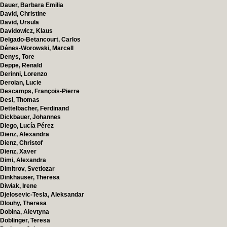
Dauer, Barbara Emilia
David, Christine
David, Ursula
Davidowicz, Klaus
Delgado-Betancourt, Carlos
Dénes-Worowski, Marcell
Denys, Tore
Deppe, Renald
Derinni, Lorenzo
Deroian, Lucie
Descamps, François-Pierre
Desi, Thomas
Dettelbacher, Ferdinand
Dickbauer, Johannes
Diego, Lucía Pérez
Dienz, Alexandra
Dienz, Christof
Dienz, Xaver
Dimi, Alexandra
Dimitrov, Svetlozar
Dinkhauser, Theresa
Diwiak, Irene
Djelosevic-Tesla, Aleksandar
Dlouhy, Theresa
Dobina, Alevtyna
Doblinger, Teresa