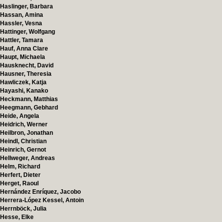
Haslinger, Barbara
Hassan, Amina
Hassler, Vesna
Hattinger, Wolfgang
Hattler, Tamara
Hauf, Anna Clare
Haupt, Michaela
Hausknecht, David
Hausner, Theresia
Hawliczek, Katja
Hayashi, Kanako
Heckmann, Matthias
Heegmann, Gebhard
Heide, Angela
Heidrich, Werner
Heilbron, Jonathan
Heindl, Christian
Heinrich, Gernot
Hellweger, Andreas
Helm, Richard
Herfert, Dieter
Herget, Raoul
Hernández Enríquez, Jacobo
Herrera-López Kessel, Antoin
Herrnböck, Julia
Hesse, Elke