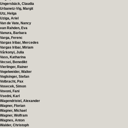
Ungersbäck, Claudia
Urbanetz-Vig, Margit
Utz, Helga
Uziga, Ariel
Van de Vate, Nancy
van Rahden, Eva
Vanura, Barbara
Varga, Ferenc
Vargas Iribar, Mercedes
Vargas Iribar, Miriam
Várkonyi, Julia
Vass, Katharina
Vecsei, Benedikt
Vierlinger, Rainer
Vogelweider, Walter
Voglsinger, Stefan
Volbracht, Pax
Vosecek, Simon
Vovoni, Fani
Vsedni, Karl
Wagendristel, Alexander
Wagner, Florian
Wagner, Michael
Wagner, Wolfram
Wagnes, Anton
Walder, Christoph