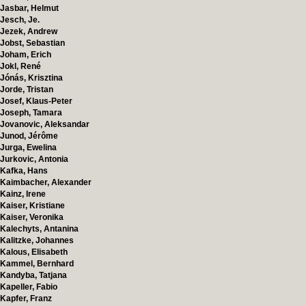
Jasbar, Helmut
Jesch, Je.
Jezek, Andrew
Jobst, Sebastian
Joham, Erich
Jokl, René
Jónás, Krisztina
Jorde, Tristan
Josef, Klaus-Peter
Joseph, Tamara
Jovanovic, Aleksandar
Junod, Jérôme
Jurga, Ewelina
Jurkovic, Antonia
Kafka, Hans
Kaimbacher, Alexander
Kainz, Irene
Kaiser, Kristiane
Kaiser, Veronika
Kalechyts, Antanina
Kalitzke, Johannes
Kalous, Elisabeth
Kammel, Bernhard
Kandyba, Tatjana
Kapeller, Fabio
Kapfer, Franz