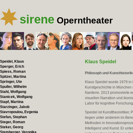
sirene
Operntheater
Klaus Speidel
Speidel, Klaus
Sperger, Erich
Spiess, Roman
Philosoph und Kunsthistorik
Spitzer, Martina
Springer, Ute
Klaus Speidel wurde 1979 in 
Spuller, Wilhelm
Kunstgeschichte in München s
Stahl, Wolfgang
Nanterre. 2013 promovierte er
Stanicek, Wolfgang
visuellen Narration und ikoni
Stapf, Martina
Labor für kognitive Forschung
Starzinger, Jakob
Stavropoulou, Evgenia
Speidel ist Kunsttheoretiker,
Stefan, Stephan
liegen unter anderem im Berei
Steger, Roman
Methoden in Innovationsproze
Steker, Georg
Intelligenz und Kunst. Er unt
Stemberger, Veronika