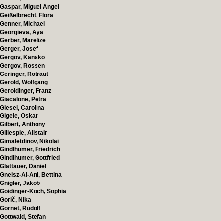
Gaspar, Miguel Angel
Geißelbrecht, Flora
Genner, Michael
Georgieva, Aya
Gerber, Marelize
Gerger, Josef
Gergov, Kanako
Gergov, Rossen
Geringer, Rotraut
Gerold, Wolfgang
Geroldinger, Franz
Giacalone, Petra
Giesel, Carolina
Gigele, Oskar
Gilbert, Anthony
Gillespie, Alistair
Gimaletdinov, Nikolai
Gindlhumer, Friedrich
Gindlhumer, Gottfried
Glattauer, Daniel
Gneisz-Al-Ani, Bettina
Gnigler, Jakob
Goidinger-Koch, Sophia
Gorič, Nika
Görnet, Rudolf
Gottwald, Stefan