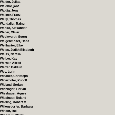
Walder, Julitta
Waldhör, jana
Waldig, Jens
Wallner, Franz
Wally, Thomas
Wandaller, Rainer
Wanko, Alexander
Weber, Oliver
Weckwerth, Georg
Weigenmoser, Hans
Weilharter, Elke
Weiss, Judith Elisabeth
Weiss, Natalia
Welber, Kay
Werner, Alfred
Wetter, Balduin
Wey, Lorin
Widauer, Christoph
Widerhofer, Rudolf
Wieland, Stefan
Wieninger, Florian
Wiesbauer, Agnes
Wiesinger, Roland
Wildling, Robert M
Willensdorfer, Barbara
Wincor, Ilse