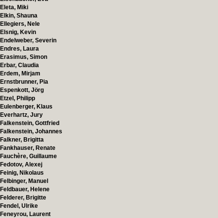
Eleta, Miki
Elkin, Shauna
Ellegiers, Nele
Elsnig, Kevin
Endelweber, Severin
Endres, Laura
Erasimus, Simon
Erbar, Claudia
Erdem, Mirjam
Ernstbrunner, Pia
Espenkott, Jörg
Etzel, Philipp
Eulenberger, Klaus
Everhartz, Jury
Falkenstein, Gottfried
Falkenstein, Johannes
Falkner, Brigitta
Fankhauser, Renate
Fauchère, Guillaume
Fedotov, Alexej
Feinig, Nikolaus
Felbinger, Manuel
Feldbauer, Helene
Felderer, Brigitte
Fendel, Ulrike
Feneyrou, Laurent