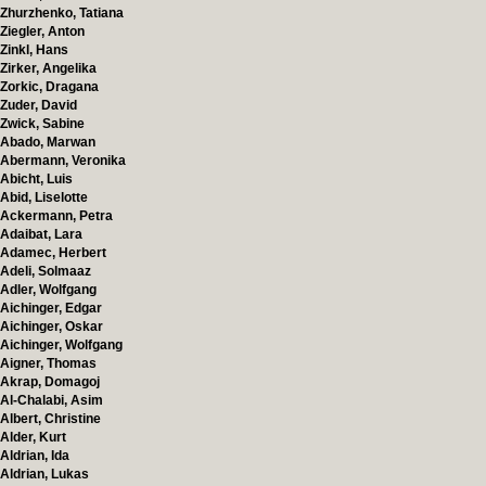
Zhurzhenko, Tatiana
Ziegler, Anton
Zinkl, Hans
Zirker, Angelika
Zorkic, Dragana
Zuder, David
Zwick, Sabine
Abado, Marwan
Abermann, Veronika
Abicht, Luis
Abid, Liselotte
Ackermann, Petra
Adaibat, Lara
Adamec, Herbert
Adeli, Solmaaz
Adler, Wolfgang
Aichinger, Edgar
Aichinger, Oskar
Aichinger, Wolfgang
Aigner, Thomas
Akrap, Domagoj
Al-Chalabi, Asim
Albert, Christine
Alder, Kurt
Aldrian, Ida
Aldrian, Lukas