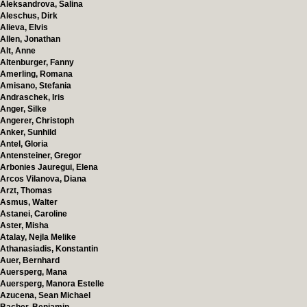
Aleksandrova, Salina
Aleschus, Dirk
Alieva, Elvis
Allen, Jonathan
Alt, Anne
Altenburger, Fanny
Amerling, Romana
Amisano, Stefania
Andraschek, Iris
Anger, Silke
Angerer, Christoph
Anker, Sunhild
Antel, Gloria
Antensteiner, Gregor
Arbonies Jauregui, Elena
Arcos Vilanova, Diana
Arzt, Thomas
Asmus, Walter
Astanei, Caroline
Aster, Misha
Atalay, Nejla Melike
Athanasiadis, Konstantin
Auer, Bernhard
Auersperg, Mana
Auersperg, Manora Estelle
Azucena, Sean Michael