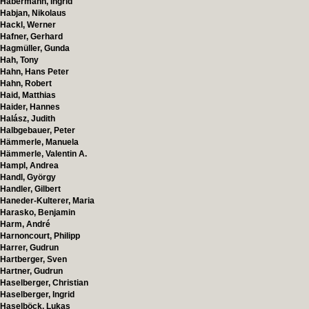
Habermann, Ingrid
Habjan, Nikolaus
Hackl, Werner
Hafner, Gerhard
Hagmüller, Gunda
Hah, Tony
Hahn, Hans Peter
Hahn, Robert
Haid, Matthias
Haider, Hannes
Halász, Judith
Halbgebauer, Peter
Hämmerle, Manuela
Hämmerle, Valentin A.
Hampl, Andrea
Handl, György
Handler, Gilbert
Haneder-Kulterer, Maria
Harasko, Benjamin
Harm, André
Harnoncourt, Philipp
Harrer, Gudrun
Hartberger, Sven
Hartner, Gudrun
Haselberger, Christian
Haselberger, Ingrid
Haselböck, Lukas