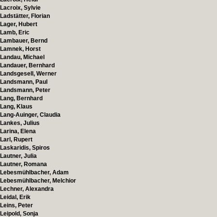
Lacroix, Sylvie
Ladstätter, Florian
Lager, Hubert
Lamb, Eric
Lambauer, Bernd
Lamnek, Horst
Landau, Michael
Landauer, Bernhard
Landsgesell, Werner
Landsmann, Paul
Landsmann, Peter
Lang, Bernhard
Lang, Klaus
Lang-Auinger, Claudia
Lankes, Julius
Larina, Elena
Larl, Rupert
Laskaridis, Spiros
Lautner, Julia
Lautner, Romana
Lebesmühlbacher, Adam
Lebesmühlbacher, Melchior
Lechner, Alexandra
Leidal, Erik
Leins, Peter
Leipold, Sonja