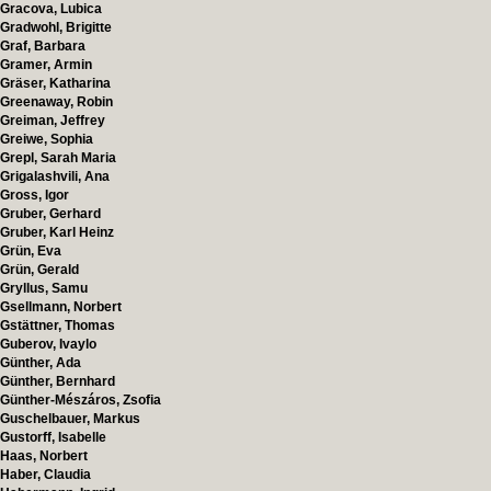
Gracova, Lubica
Gradwohl, Brigitte
Graf, Barbara
Gramer, Armin
Gräser, Katharina
Greenaway, Robin
Greiman, Jeffrey
Greiwe, Sophia
Grepl, Sarah Maria
Grigalashvili, Ana
Gross, Igor
Gruber, Gerhard
Gruber, Karl Heinz
Grün, Eva
Grün, Gerald
Gryllus, Samu
Gsellmann, Norbert
Gstättner, Thomas
Guberov, Ivaylo
Günther, Ada
Günther, Bernhard
Günther-Mészáros, Zsofia
Guschelbauer, Markus
Gustorff, Isabelle
Haas, Norbert
Haber, Claudia