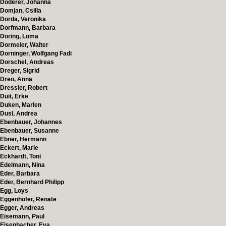
Doderer, Johanna
Domjan, Csilla
Dorda, Veronika
Dorfmann, Barbara
Döring, Loma
Dormeier, Walter
Dorninger, Wolfgang Fadi
Dorschel, Andreas
Dreger, Sigrid
Dreo, Anna
Dressler, Robert
Duit, Erke
Duken, Marlen
Dusl, Andrea
Ebenbauer, Johannes
Ebenbauer, Susanne
Ebner, Hermann
Eckert, Marie
Eckhardt, Toni
Edelmann, Nina
Eder, Barbara
Eder, Bernhard Philipp
Egg, Loys
Eggenhofer, Renate
Egger, Andreas
Eisemann, Paul
Eisenbacher, Eva