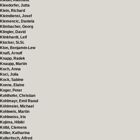
Klebel, Raimund
Kleedorfer, Jutta
Klein, Richard
Kleindienst, Josef
Klemencic, Daniela
Klimbacher, Georg
Klingler, David
Klinkhardt, Leif
Klocker, Si.Si.
Klon, Benjamin-Lew
Knafl, Arnulf
Knapp, Radek
Knaupp, Martin
Koch, Anna
Koci, Julia
Kock, Sabine
Koene, Elaine
Koger, Peter
Kohlhofer, Christian
Kohlmayr, Emil Raoul
Köhlmeier, Michael
Kohlweis, Martin
Kohlweiss, Iris
Kojima, Hibiki
Kölbl, Clemens
Köller, Katharina
Kolleritsch, Alfred