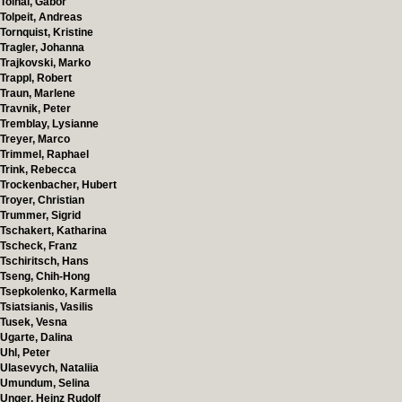
Tolnai, Gábor
Tolpeit, Andreas
Tornquist, Kristine
Tragler, Johanna
Trajkovski, Marko
Trappl, Robert
Traun, Marlene
Travnik, Peter
Tremblay, Lysianne
Treyer, Marco
Trimmel, Raphael
Trink, Rebecca
Trockenbacher, Hubert
Troyer, Christian
Trummer, Sigrid
Tschakert, Katharina
Tscheck, Franz
Tschiritsch, Hans
Tseng, Chih-Hong
Tsepkolenko, Karmella
Tsiatsianis, Vasilis
Tusek, Vesna
Ugarte, Dalina
Uhl, Peter
Ulasevych, Nataliia
Umundum, Selina
Unger, Heinz Rudolf