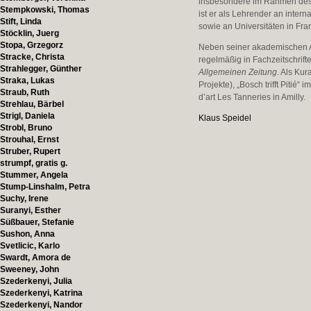
insbesondere im Rahmen des 
Stempkowski, Thomas
ist er als Lehrender an intern
Stift, Linda
sowie an Universitäten in Fran
Stöcklin, Juerg
Stopa, Grzegorz
Neben seiner akademischen Arbe
Stracke, Christa
regelmäßig in Fachzeitschri
Strahlegger, Günther
Allgemeinen Zeitung
. Als Kur
Straka, Lukas
Projekte), „Bosch trifft Pit
Straub, Ruth
d’art Les Tanneries in Amilly.
Strehlau, Bärbel
Strigl, Daniela
Klaus Speidel
Strobl, Bruno
Strouhal, Ernst
Struber, Rupert
strumpf, gratis g.
Stummer, Angela
Stump-Linshalm, Petra
Suchy, Irene
Suranyi, Esther
Süßbauer, Stefanie
Sushon, Anna
Svetlicic, Karlo
Swardt, Amora de
Sweeney, John
Szederkenyi, Julia
Szederkenyi, Katrina
Szederkenyi, Nandor