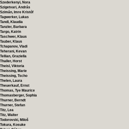
Szederkenyi, Nora
Szigetvari, András
Szimán, Imre Kristóf
Tagwerker, Lukas
Tandl, Klaudia
Tanzler, Barbara
Targo, Katrin
Taschwer, Klaus
Tauber, Klaus
Tchapanov, Vladi
Teherani, Kevan
Tellian, Graziella
Thaller, Horst
Theisl, Viktoria
Theissing, Marie
Theissing, Tscho
Thelen, Laura
Theuerkauf, Ernst
Thomas, Tye Maurice
Thomasberger, Sophia
Thurner, Berndt
Thurner, Stefan
Titz, Lea
Titz, Walter
Todorovski, Miloš
Tokura, Kosuke