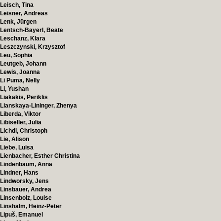
Leisch, Tina
Leisner, Andreas
Lenk, Jürgen
Lentsch-Bayerl, Beate
Leschanz, Klara
Leszczynski, Krzysztof
Leu, Sophia
Leutgeb, Johann
Lewis, Joanna
Li Puma, Nelly
Li, Yushan
Liakakis, Periklis
Lianskaya-Lininger, Zhenya
Liberda, Viktor
Libiseller, Julia
Lichdi, Christoph
Lie, Alison
Liebe, Luisa
Lienbacher, Esther Christina
Lindenbaum, Anna
Lindner, Hans
Lindworsky, Jens
Linsbauer, Andrea
Linsenbolz, Louise
Linshalm, Heinz-Peter
Lipuš, Emanuel