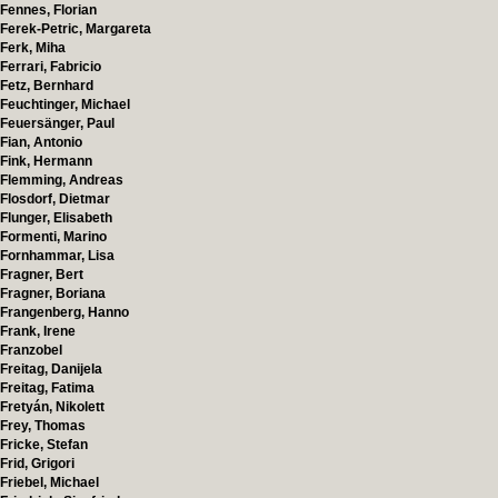
Fennes, Florian
Ferek-Petric, Margareta
Ferk, Miha
Ferrari, Fabricio
Fetz, Bernhard
Feuchtinger, Michael
Feuersänger, Paul
Fian, Antonio
Fink, Hermann
Flemming, Andreas
Flosdorf, Dietmar
Flunger, Elisabeth
Formenti, Marino
Fornhammar, Lisa
Fragner, Bert
Fragner, Boriana
Frangenberg, Hanno
Frank, Irene
Franzobel
Freitag, Danijela
Freitag, Fatima
Fretyán, Nikolett
Frey, Thomas
Fricke, Stefan
Frid, Grigori
Friebel, Michael