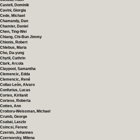
Castell, Dominik
Cavini, Giorgia
Cede, Michael
Chamandy, Dan
Chamier, Daniel
Chen, Ting-Wei
Chiang, Chi-Bun Jimmy
Chionis, Robert
Chlebus, Maria
Cho, Da-yung
Chytil, Cathrin
Clark, Arcola
Claypool, Samantha
Clemencic, Edda
Clemencic, René
Collao León, Alvaro
Confurius, Lucas
Cortes, Kirlianit
Cortese, Roberta
Cotten, Ann
Croitoru-Weissman, Michael
Crumb, George
Csabai, Laszlo
Csincsi, Ferenc
Czernin, Johannes
Czernovsky, Milena