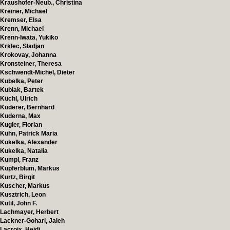
Kraushofer-Neub., Christina
Kreiner, Michael
Kremser, Elsa
Krenn, Michael
Krenn-Iwata, Yukiko
Krklec, Sladjan
Krokovay, Johanna
Kronsteiner, Theresa
Kschwendt-Michel, Dieter
Kubelka, Peter
Kubiak, Bartek
Küchl, Ulrich
Kuderer, Bernhard
Kuderna, Max
Kugler, Florian
Kühn, Patrick Maria
Kukelka, Alexander
Kukelka, Natalia
Kumpl, Franz
Kupferblum, Markus
Kurtz, Birgit
Kuscher, Markus
Kusztrich, Leon
Kutil, John F.
Lachmayer, Herbert
Lackner-Gohari, Jaleh
Lacroix, Heidi