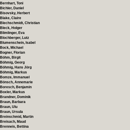
Bernhart, Toni
Bichler, Daniel
Bisovsky, Herbert
Blake, Claire
Blechschmidt, Christian
Bleck, Holger
Blimlinger, Eva
Blochberger, Lutz
Blumenschein, Isabel
Bock, Michael
Bogner, Florian
Böhm, Birgit
Böhmig, Georg
Böhmig, Hans Jörg
Böhmig, Markus
Bomze, Immanuel
Bönsch, Annemarie
Boresch, Benjamin
Boxler, Markus
Brandner, Dominik
Braun, Barbara
Braun, Ulu
Braun, Ursula
Breinschmid, Martin
Breisach, Maud
Brenneis, Bettina