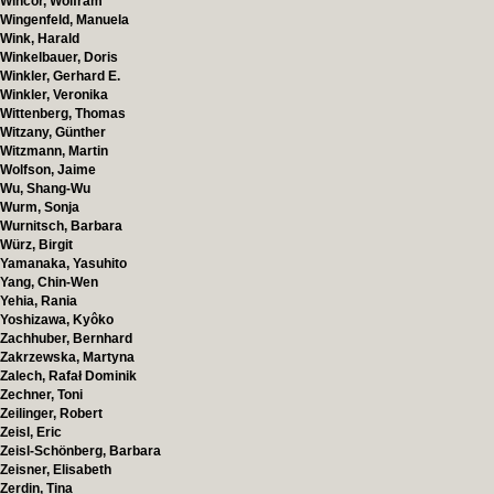
Wincor, Wolfram
Wingenfeld, Manuela
Wink, Harald
Winkelbauer, Doris
Winkler, Gerhard E.
Winkler, Veronika
Wittenberg, Thomas
Witzany, Günther
Witzmann, Martin
Wolfson, Jaime
Wu, Shang-Wu
Wurm, Sonja
Wurnitsch, Barbara
Würz, Birgit
Yamanaka, Yasuhito
Yang, Chin-Wen
Yehia, Rania
Yoshizawa, Kyôko
Zachhuber, Bernhard
Zakrzewska, Martyna
Zalech, Rafał Dominik
Zechner, Toni
Zeilinger, Robert
Zeisl, Eric
Zeisl-Schönberg, Barbara
Zeisner, Elisabeth
Zerdin, Tina