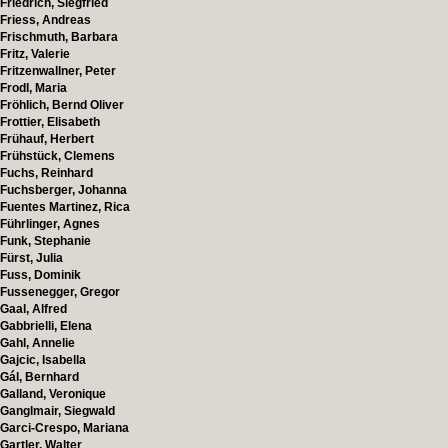
Friedrich, Siegfried
Friess, Andreas
Frischmuth, Barbara
Fritz, Valerie
Fritzenwallner, Peter
Frodl, Maria
Fröhlich, Bernd Oliver
Frottier, Elisabeth
Frühauf, Herbert
Frühstück, Clemens
Fuchs, Reinhard
Fuchsberger, Johanna
Fuentes Martinez, Rica
Führlinger, Agnes
Funk, Stephanie
Fürst, Julia
Fuss, Dominik
Fussenegger, Gregor
Gaal, Alfred
Gabbrielli, Elena
Gahl, Annelie
Gajcic, Isabella
Gál, Bernhard
Galland, Veronique
Ganglmair, Siegwald
Garci-Crespo, Mariana
Gartler, Walter