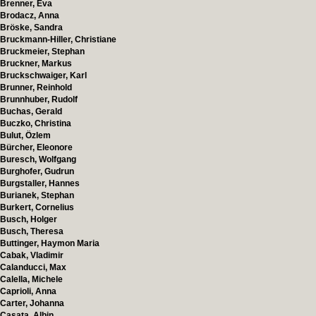
Brenner, Eva
Brodacz, Anna
Bröske, Sandra
Bruckmann-Hiller, Christiane
Bruckmeier, Stephan
Bruckner, Markus
Bruckschwaiger, Karl
Brunner, Reinhold
Brunnhuber, Rudolf
Buchas, Gerald
Buczko, Christina
Bulut, Özlem
Bürcher, Eleonore
Buresch, Wolfgang
Burghofer, Gudrun
Burgstaller, Hannes
Burianek, Stephan
Burkert, Cornelius
Busch, Holger
Busch, Theresa
Buttinger, Haymon Maria
Cabak, Vladimir
Calanducci, Max
Calella, Michele
Caprioli, Anna
Carter, Johanna
Casata, Albin