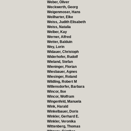
Weber, Oliver
Weckwerth, Georg
Weigenmoser, Hans
Weilharter, Elke
Weiss, Judith Elisabeth
Weiss, Natalia
Welber, Kay
Werner, Alfred
Wetter, Balduin
Wey, Lorin
Widauer, Christoph
Widerhofer, Rudolf
Wieland, Stefan
Wieninger, Florian
Wiesbauer, Agnes
Wiesinger, Roland
Wildling, Robert M
Willensdorfer, Barbara
Wincor, Ilse
Wincor, Wolfram
Wingenfeld, Manuela
Wink, Harald
Winkelbauer, Doris
Winkler, Gerhard E.
Winkler, Veronika
Wittenberg, Thomas