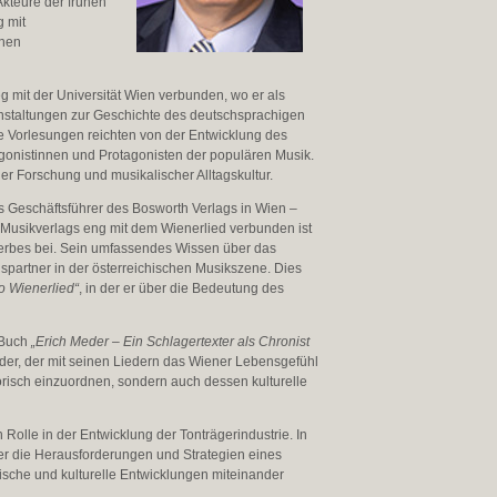
kteure der frühen
g mit
chen
eg mit der Universität Wien verbunden, wo er als
anstaltungen zur Geschichte des deutschsprachigen
e Vorlesungen reichten von der Entwicklung des
gonistinnen und Protagonisten der populären Musik.
er Forschung und musikalischer Alltagskultur.
ls Geschäftsführer des Bosworth Verlags in Wien –
Musikverlags eng mit dem Wienerlied verbunden ist
rerbes bei. Sein umfassendes Wissen über das
partner in der österreichischen Musikszene. Dies
o Wienerlied“
, in der er über die Bedeutung des
s Buch
„Erich Meder – Ein Schlagertexter als Chronist
Meder, der mit seinen Liedern das Wiener Lebensgefühl
orisch einzuordnen, sondern auch dessen kulturelle
Rolle in der Entwicklung der Tonträgerindustrie. In
er die Herausforderungen und Strategien eines
nische und kulturelle Entwicklungen miteinander