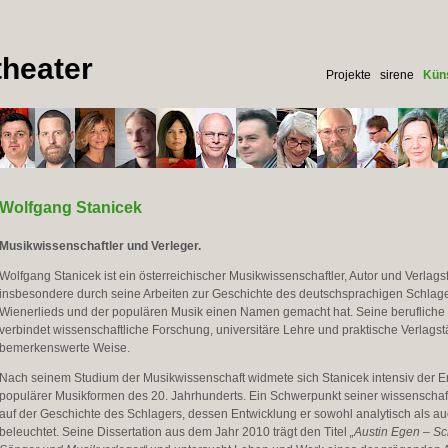
heater
Projekte
sirene
Küns
Wolfgang Stanicek
Musikwissenschaftler und Verleger.
Wolfgang Stanicek ist ein österreichischer Musikwissenschaftler, Autor und Verlag
insbesondere durch seine Arbeiten zur Geschichte des deutschsprachigen Schlage
Wienerlieds und der populären Musik einen Namen gemacht hat. Seine berufliche
verbindet wissenschaftliche Forschung, universitäre Lehre und praktische Verlagstä
bemerkenswerte Weise.
Nach seinem Studium der Musikwissenschaft widmete sich Stanicek intensiv der E
populärer Musikformen des 20. Jahrhunderts. Ein Schwerpunkt seiner wissenschaftl
auf der Geschichte des Schlagers, dessen Entwicklung er sowohl analytisch als auc
beleuchtet. Seine Dissertation aus dem Jahr 2010 trägt den Titel
„Austin Egen – S