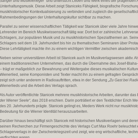
Sänger und Musikverleger“
und untersucht Leben und Werk eines der prägenden A
Unterhaltungsmusik. Diese Arbeit zeigt Staniceks Fähigkeit, biografische Forschun
musikhistorischer Kontextualisierung zu verbinden und zugleich die gesellschaftli
Rahmenbedingungen der Unterhaltungskultur sichtbar zu machen.
Parallel zu seiner wissenschaftlichen Tätigkeit war Stanicek über viele Jahre hinw
Lehrender im Bereich Musikwissenschaft tätig war. Dort bot er zahlreiche Lehrver
Schlagers, zur populären Musik und zu musikhistorischen Spezialthemen an. Sein
Schlagers seit dem 19. Jahrhundert bis hin zu thematischen Seminaren über Prota
Diese Lehrtätigkeit machte ihn zu einem wichtigen Vermittler zwischen akademisch
Neben seiner universitären Arbeit ist Stanicek auch im Musikverlagswesen aktiv. A
einem traditionsreichen Unternehmen, das durch die Übernahme des Josef-Blaha-
– trägt er maßgeblich zur Bewahrung und Weitergabe dieses musikalischen Kultu
Wienerlied, seine Komponisten und Texter macht ihn zu einem gefragten Gesprächs
zeigt sich unter anderem in Radioauftritten, etwa in der Sendung
„Zu Gast bei Radi
Wienerlieds und die Arbeit des Verlags sprach.
Als Autor veröffentlichte Stanicek mehrere musikhistorische Arbeiten, darunter da
der Wiener Seele“
, das 2018 erschien. Darin porträtiert er den Textdichter Erich 
des 20. Jahrhunderts prägte. Stanicek gelingt es, Meders Werk nicht nur musikhist
Bedeutung für die Wiener Identität herauszuarbeiten.
Darüber hinaus beschäftigt sich Stanicek mit historischen Musikverlagen und deren 
seinen Recherchen zur Firmengeschichte des Verlags Curt Max Roehr beleuchtet 
Schlagerverlags in der Zwischenkriegszeit und zeigt, wie eng wirtschaftliche, tech
verflochten waren.