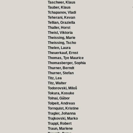
Taschwer, Klaus
Tauber, Klaus
Tchapanov, Vladi
Teherani, Kevan
Tellian, Graziella
Thaller, Horst
Theisl, Viktoria
Theissing, Marie
Theissing, Tscho
Thelen, Laura
Theuerkauf, Ernst
Thomas, Tye Maurice
Thomasberger, Sophia
Thurner, Berndt
Thurner, Stefan
Titz, Lea
Titz, Walter
Todorovski, Miloš
Tokura, Kosuke
Tolnai, Gábor
Tolpeit, Andreas
Tornquist, Kristine
Tragler, Johanna
Trajkovski, Marko
Trappl, Robert
Traun, Marlene