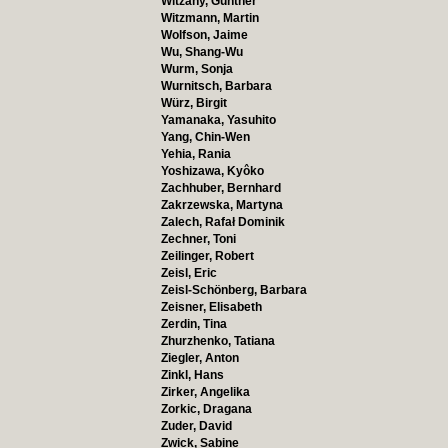
Witzany, Günther
Witzmann, Martin
Wolfson, Jaime
Wu, Shang-Wu
Wurm, Sonja
Wurnitsch, Barbara
Würz, Birgit
Yamanaka, Yasuhito
Yang, Chin-Wen
Yehia, Rania
Yoshizawa, Kyôko
Zachhuber, Bernhard
Zakrzewska, Martyna
Zalech, Rafał Dominik
Zechner, Toni
Zeilinger, Robert
Zeisl, Eric
Zeisl-Schönberg, Barbara
Zeisner, Elisabeth
Zerdin, Tina
Zhurzhenko, Tatiana
Ziegler, Anton
Zinkl, Hans
Zirker, Angelika
Zorkic, Dragana
Zuder, David
Zwick, Sabine