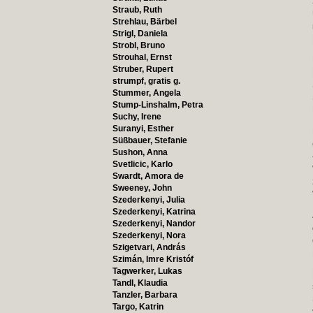
Straub, Ruth
Strehlau, Bärbel
Strigl, Daniela
Strobl, Bruno
Strouhal, Ernst
Struber, Rupert
strumpf, gratis g.
Stummer, Angela
Stump-Linshalm, Petra
Suchy, Irene
Suranyi, Esther
Süßbauer, Stefanie
Sushon, Anna
Svetlicic, Karlo
Swardt, Amora de
Sweeney, John
Szederkenyi, Julia
Szederkenyi, Katrina
Szederkenyi, Nandor
Szederkenyi, Nora
Szigetvari, András
Szimán, Imre Kristóf
Tagwerker, Lukas
Tandl, Klaudia
Tanzler, Barbara
Targo, Katrin