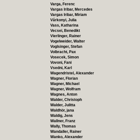
Varga, Ferenc
Vargas Iribar, Mercedes
Vargas Iribar, Miriam
Várkonyi, Julia
Vass, Katharina
Vecsei, Benedikt
Vierlinger, Rainer
Vogelweider, Walter
Voglsinger, Stefan
Volbracht, Pax
Vosecek, Simon
Vovoni, Fani
Vsedni, Karl
Wagendristel, Alexander
Wagner, Florian
Wagner, Michael
Wagner, Wolfram
Wagnes, Anton
Walder, Christoph
Walder, Julitta
Waldhör, jana
Waldig, Jens
Wallner, Franz
Wally, Thomas
Wandaller, Rainer
Wanko, Alexander