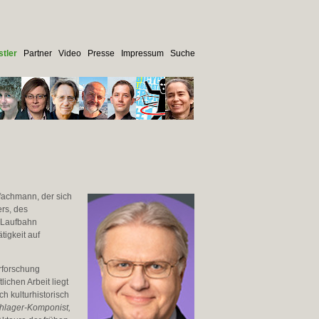
tler
Partner
Video
Presse
Impressum
Suche
sfachmann, der sich
rs, des
 Laufbahn
tigkeit auf
rforschung
ichen Arbeit liegt
h kulturhistorisch
chlager-Komponist,