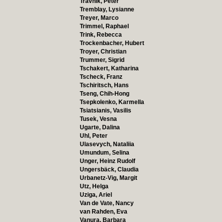
Travnik, Peter
Tremblay, Lysianne
Treyer, Marco
Trimmel, Raphael
Trink, Rebecca
Trockenbacher, Hubert
Troyer, Christian
Trummer, Sigrid
Tschakert, Katharina
Tscheck, Franz
Tschiritsch, Hans
Tseng, Chih-Hong
Tsepkolenko, Karmella
Tsiatsianis, Vasilis
Tusek, Vesna
Ugarte, Dalina
Uhl, Peter
Ulasevych, Nataliia
Umundum, Selina
Unger, Heinz Rudolf
Ungersbäck, Claudia
Urbanetz-Vig, Margit
Utz, Helga
Uziga, Ariel
Van de Vate, Nancy
van Rahden, Eva
Vanura, Barbara