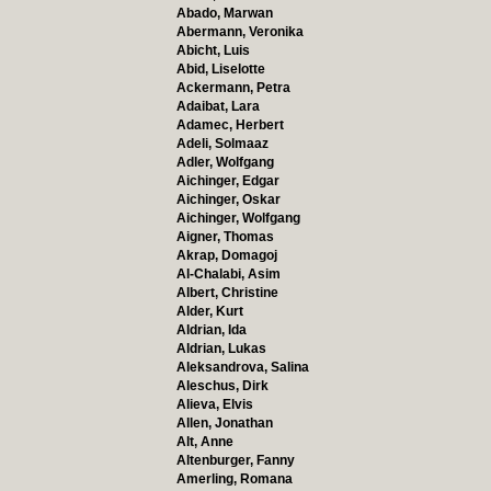
Abado, Marwan
Abermann, Veronika
Abicht, Luis
Abid, Liselotte
Ackermann, Petra
Adaibat, Lara
Adamec, Herbert
Adeli, Solmaaz
Adler, Wolfgang
Aichinger, Edgar
Aichinger, Oskar
Aichinger, Wolfgang
Aigner, Thomas
Akrap, Domagoj
Al-Chalabi, Asim
Albert, Christine
Alder, Kurt
Aldrian, Ida
Aldrian, Lukas
Aleksandrova, Salina
Aleschus, Dirk
Alieva, Elvis
Allen, Jonathan
Alt, Anne
Altenburger, Fanny
Amerling, Romana