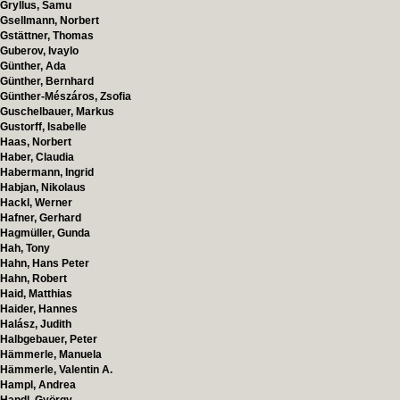
Gryllus, Samu
Gsellmann, Norbert
Gstättner, Thomas
Guberov, Ivaylo
Günther, Ada
Günther, Bernhard
Günther-Mészáros, Zsofia
Guschelbauer, Markus
Gustorff, Isabelle
Haas, Norbert
Haber, Claudia
Habermann, Ingrid
Habjan, Nikolaus
Hackl, Werner
Hafner, Gerhard
Hagmüller, Gunda
Hah, Tony
Hahn, Hans Peter
Hahn, Robert
Haid, Matthias
Haider, Hannes
Halász, Judith
Halbgebauer, Peter
Hämmerle, Manuela
Hämmerle, Valentin A.
Hampl, Andrea