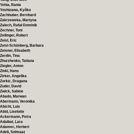
Yehia, Rania
Yoshizawa, Kyôko
Zachhuber, Bernhard
Zakrzewska, Martyna
Zalech, Rafał Dominik
Zechner, Toni
Zeilinger, Robert
Zeisl, Eric
Zeisl-Schönberg, Barbara
Zeisner, Elisabeth
Zerdin, Tina
Zhurzhenko, Tatiana
Ziegler, Anton
Zinkl, Hans
Zirker, Angelika
Zorkic, Dragana
Zuder, David
Zwick, Sabine
Abado, Marwan
Abermann, Veronika
Abicht, Luis
Abid, Liselotte
Ackermann, Petra
Adaibat, Lara
Adamec, Herbert
Adeli, Solmaaz