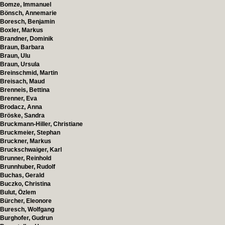
Bomze, Immanuel
Bönsch, Annemarie
Boresch, Benjamin
Boxler, Markus
Brandner, Dominik
Braun, Barbara
Braun, Ulu
Braun, Ursula
Breinschmid, Martin
Breisach, Maud
Brenneis, Bettina
Brenner, Eva
Brodacz, Anna
Bröske, Sandra
Bruckmann-Hiller, Christiane
Bruckmeier, Stephan
Bruckner, Markus
Bruckschwaiger, Karl
Brunner, Reinhold
Brunnhuber, Rudolf
Buchas, Gerald
Buczko, Christina
Bulut, Özlem
Bürcher, Eleonore
Buresch, Wolfgang
Burghofer, Gudrun