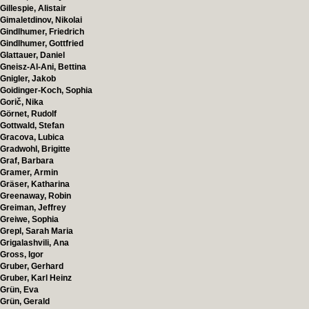
Gillespie, Alistair
Gimaletdinov, Nikolai
Gindlhumer, Friedrich
Gindlhumer, Gottfried
Glattauer, Daniel
Gneisz-Al-Ani, Bettina
Gnigler, Jakob
Goidinger-Koch, Sophia
Gorič, Nika
Görnet, Rudolf
Gottwald, Stefan
Gracova, Lubica
Gradwohl, Brigitte
Graf, Barbara
Gramer, Armin
Gräser, Katharina
Greenaway, Robin
Greiman, Jeffrey
Greiwe, Sophia
Grepl, Sarah Maria
Grigalashvili, Ana
Gross, Igor
Gruber, Gerhard
Gruber, Karl Heinz
Grün, Eva
Grün, Gerald