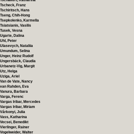
Tschakert, Katharina
Tscheck, Franz
Tschiritsch, Hans
Tseng, Chih-Hong
Tsepkolenko, Karmella
Tsiatsianis, Vasilis
Tusek, Vesna
Ugarte, Dalina
Uhl, Peter
Ulasevych, Nataliia
Umundum, Selina
Unger, Heinz Rudolf
Ungersbäck, Claudia
Urbanetz-Vig, Margit
Utz, Helga
Uziga, Ariel
Van de Vate, Nancy
van Rahden, Eva
Vanura, Barbara
Varga, Ferenc
Vargas Iribar, Mercedes
Vargas Iribar, Miriam
Várkonyi, Julia
Vass, Katharina
Vecsei, Benedikt
Vierlinger, Rainer
Vogelweider, Walter