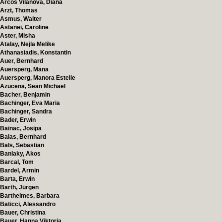
Arcos Vilanova, Diana
Arzt, Thomas
Asmus, Walter
Astanei, Caroline
Aster, Misha
Atalay, Nejla Melike
Athanasiadis, Konstantin
Auer, Bernhard
Auersperg, Mana
Auersperg, Manora Estelle
Azucena, Sean Michael
Bacher, Benjamin
Bachinger, Eva Maria
Bachinger, Sandra
Bader, Erwin
Bainac, Josipa
Balas, Bernhard
Bals, Sebastian
Banlaky, Akos
Barcal, Tom
Bardel, Armin
Barta, Erwin
Barth, Jürgen
Barthelmes, Barbara
Baticci, Alessandro
Bauer, Christina
Bauer, Hanna Viktoria