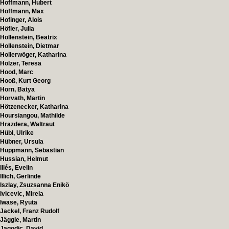
Hoffmann, Hubert
Hoffmann, Max
Hofinger, Alois
Höfler, Julia
Hollenstein, Beatrix
Hollenstein, Dietmar
Hollerwöger, Katharina
Holzer, Teresa
Hood, Marc
Hooß, Kurt Georg
Horn, Batya
Horvath, Martin
Hötzenecker, Katharina
Hoursiangou, Mathilde
Hrazdera, Waltraut
Hübl, Ulrike
Hübner, Ursula
Huppmann, Sebastian
Hussian, Helmut
Illés, Evelin
Illich, Gerlinde
Iszlay, Zsuzsanna Enikö
Ivicevic, Mirela
Iwase, Ryuta
Jackel, Franz Rudolf
Jäggle, Martin
Jagodic, David