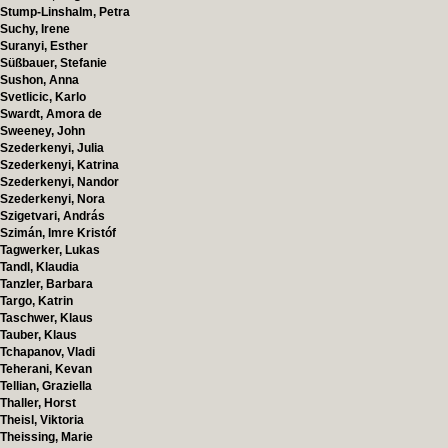
Stump-Linshalm, Petra
Suchy, Irene
Suranyi, Esther
Süßbauer, Stefanie
Sushon, Anna
Svetlicic, Karlo
Swardt, Amora de
Sweeney, John
Szederkenyi, Julia
Szederkenyi, Katrina
Szederkenyi, Nandor
Szederkenyi, Nora
Szigetvari, András
Szimán, Imre Kristóf
Tagwerker, Lukas
Tandl, Klaudia
Tanzler, Barbara
Targo, Katrin
Taschwer, Klaus
Tauber, Klaus
Tchapanov, Vladi
Teherani, Kevan
Tellian, Graziella
Thaller, Horst
Theisl, Viktoria
Theissing, Marie