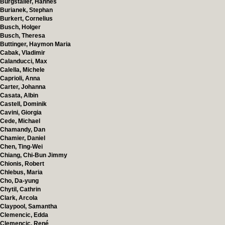
Burgstaller, Hannes
Burianek, Stephan
Burkert, Cornelius
Busch, Holger
Busch, Theresa
Buttinger, Haymon Maria
Cabak, Vladimir
Calanducci, Max
Calella, Michele
Caprioli, Anna
Carter, Johanna
Casata, Albin
Castell, Dominik
Cavini, Giorgia
Cede, Michael
Chamandy, Dan
Chamier, Daniel
Chen, Ting-Wei
Chiang, Chi-Bun Jimmy
Chionis, Robert
Chlebus, Maria
Cho, Da-yung
Chytil, Cathrin
Clark, Arcola
Claypool, Samantha
Clemencic, Edda
Clemencic, René