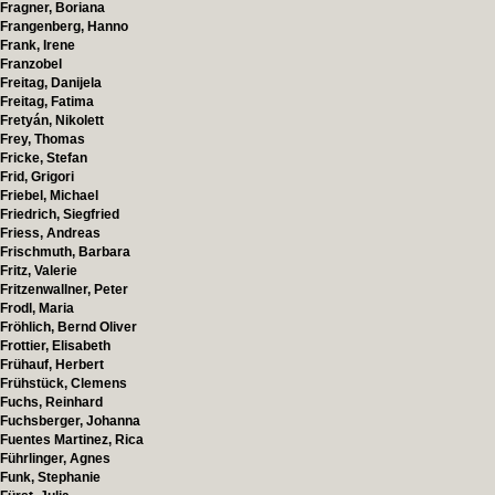
Fragner, Boriana
Frangenberg, Hanno
Frank, Irene
Franzobel
Freitag, Danijela
Freitag, Fatima
Fretyán, Nikolett
Frey, Thomas
Fricke, Stefan
Frid, Grigori
Friebel, Michael
Friedrich, Siegfried
Friess, Andreas
Frischmuth, Barbara
Fritz, Valerie
Fritzenwallner, Peter
Frodl, Maria
Fröhlich, Bernd Oliver
Frottier, Elisabeth
Frühauf, Herbert
Frühstück, Clemens
Fuchs, Reinhard
Fuchsberger, Johanna
Fuentes Martinez, Rica
Führlinger, Agnes
Funk, Stephanie