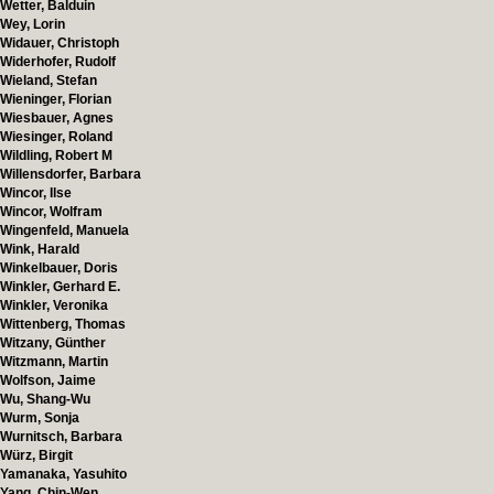
Wetter, Balduin
Wey, Lorin
Widauer, Christoph
Widerhofer, Rudolf
Wieland, Stefan
Wieninger, Florian
Wiesbauer, Agnes
Wiesinger, Roland
Wildling, Robert M
Willensdorfer, Barbara
Wincor, Ilse
Wincor, Wolfram
Wingenfeld, Manuela
Wink, Harald
Winkelbauer, Doris
Winkler, Gerhard E.
Winkler, Veronika
Wittenberg, Thomas
Witzany, Günther
Witzmann, Martin
Wolfson, Jaime
Wu, Shang-Wu
Wurm, Sonja
Wurnitsch, Barbara
Würz, Birgit
Yamanaka, Yasuhito
Yang, Chin-Wen