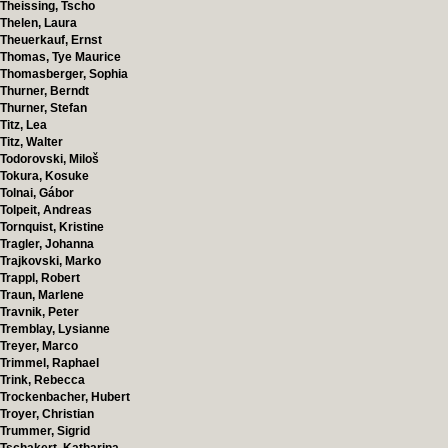
Theissing, Tscho
Thelen, Laura
Theuerkauf, Ernst
Thomas, Tye Maurice
Thomasberger, Sophia
Thurner, Berndt
Thurner, Stefan
Titz, Lea
Titz, Walter
Todorovski, Miloš
Tokura, Kosuke
Tolnai, Gábor
Tolpeit, Andreas
Tornquist, Kristine
Tragler, Johanna
Trajkovski, Marko
Trappl, Robert
Traun, Marlene
Travnik, Peter
Tremblay, Lysianne
Treyer, Marco
Trimmel, Raphael
Trink, Rebecca
Trockenbacher, Hubert
Troyer, Christian
Trummer, Sigrid