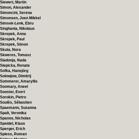
Siewert, Martin
Simon, Alexander
Simoncini, Serena
Simonsen, Joen Mikkel
Simsek-Lenk, Ebru
Singhania, Nikolaus
Skrepek, Anna
Skrepek, Paul
Skrepek, Simon
Skuta, Nora
Skweres, Tomasz
Sladonja, Nada
Slepicka, Renate
Sofka, Hansjörg
Solowjow, Dimitrij
Sommerer, Amaryllis
Soomary, Aneel
Sooster, Evert
Sorokin, Pietro
Soulès, Sébastien
Spaemann, Susanna
Spalt, Veronika
Spanos, Nicholas
Speidel, Klaus
Sperger, Erich
Spiess, Roman