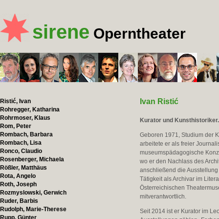
sirene
Operntheater
Ivan Ristić
Ristić, Ivan
Rohregger, Katharina
Rohrmoser, Klaus
Kurator und Kunsthistoriker
Rom, Peter
Rombach, Barbara
Geboren 1971, Studium der Ku
Rombach, Lisa
arbeitete er als freier Journa
Ronco, Claudio
museumspädagogische Konzepte
Rosenberger, Michaela
wo er den Nachlass des Archi
Rößler, Matthäus
anschließend die Ausstellung
Rota, Angelo
Tätigkeit als Archivar im Lite
Roth, Joseph
Österreichischen Theatermus
Rozmyslowski, Gerwich
mitverantwortlich.
Ruder, Barbis
Rudolph, Marie-Therese
Seit 2014 ist er Kurator im 
Rupp, Günter