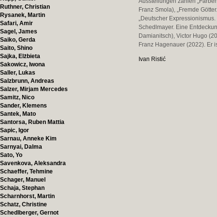
Ausstellungen zählen „Farbe
Ruthner, Christian
Franz Smola), „Fremde Götter.
Rysanek, Martin
„Deutscher Expressionismus.
Safari, Amir
Schedlmayer. Eine Entdeckung
Sagel, James
Damianitsch), Victor Hugo (2
Saiko, Gerda
Franz Hagenauer (2022). Er i
Saito, Shino
Sajka, Elżbieta
Ivan Ristić
Sakowicz, Iwona
Saller, Lukas
Salzbrunn, Andreas
Salzer, Mirjam Mercedes
Samitz, Nico
Sander, Klemens
Santek, Mato
Santorsa, Ruben Mattia
Sapic, Igor
Sarnau, Anneke Kim
Sarnyai, Dalma
Sato, Yo
Savenkova, Aleksandra
Schaeffer, Tehmine
Schager, Manuel
Schaja, Stephan
Scharnhorst, Martin
Schatz, Christine
Schedlberger, Gernot