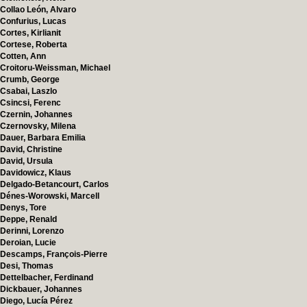
Collao León, Alvaro
Confurius, Lucas
Cortes, Kirlianit
Cortese, Roberta
Cotten, Ann
Croitoru-Weissman, Michael
Crumb, George
Csabai, Laszlo
Csincsi, Ferenc
Czernin, Johannes
Czernovsky, Milena
Dauer, Barbara Emilia
David, Christine
David, Ursula
Davidowicz, Klaus
Delgado-Betancourt, Carlos
Dénes-Worowski, Marcell
Denys, Tore
Deppe, Renald
Derinni, Lorenzo
Deroian, Lucie
Descamps, François-Pierre
Desi, Thomas
Dettelbacher, Ferdinand
Dickbauer, Johannes
Diego, Lucía Pérez