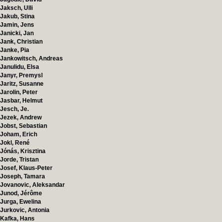
Jaksch, Ulli
Jakub, Stina
Jamin, Jens
Janicki, Jan
Jank, Christian
Janke, Pia
Jankowitsch, Andreas
Janulidu, Elsa
Janyr, Premysl
Jaritz, Susanne
Jarolin, Peter
Jasbar, Helmut
Jesch, Je.
Jezek, Andrew
Jobst, Sebastian
Joham, Erich
Jokl, René
Jónás, Krisztina
Jorde, Tristan
Josef, Klaus-Peter
Joseph, Tamara
Jovanovic, Aleksandar
Junod, Jérôme
Jurga, Ewelina
Jurkovic, Antonia
Kafka, Hans