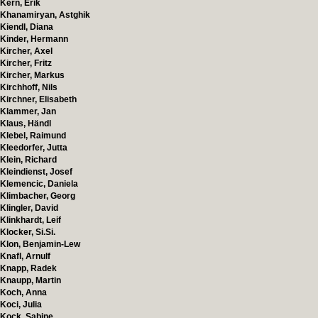
Kern, Erik
Khanamiryan, Astghik
Kiendl, Diana
Kinder, Hermann
Kircher, Axel
Kircher, Fritz
Kircher, Markus
Kirchhoff, Nils
Kirchner, Elisabeth
Klammer, Jan
Klaus, Händl
Klebel, Raimund
Kleedorfer, Jutta
Klein, Richard
Kleindienst, Josef
Klemencic, Daniela
Klimbacher, Georg
Klingler, David
Klinkhardt, Leif
Klocker, Si.Si.
Klon, Benjamin-Lew
Knafl, Arnulf
Knapp, Radek
Knaupp, Martin
Koch, Anna
Koci, Julia
Kock, Sabine