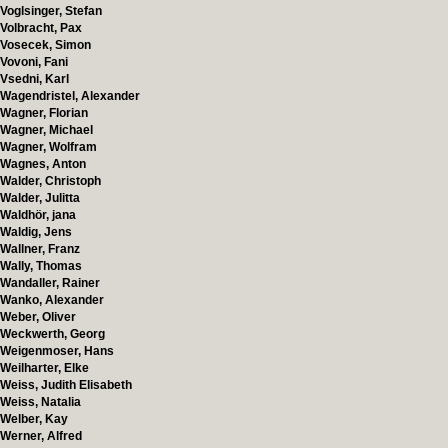
Voglsinger, Stefan
Volbracht, Pax
Vosecek, Simon
Vovoni, Fani
Vsedni, Karl
Wagendristel, Alexander
Wagner, Florian
Wagner, Michael
Wagner, Wolfram
Wagnes, Anton
Walder, Christoph
Walder, Julitta
Waldhör, jana
Waldig, Jens
Wallner, Franz
Wally, Thomas
Wandaller, Rainer
Wanko, Alexander
Weber, Oliver
Weckwerth, Georg
Weigenmoser, Hans
Weilharter, Elke
Weiss, Judith Elisabeth
Weiss, Natalia
Welber, Kay
Werner, Alfred