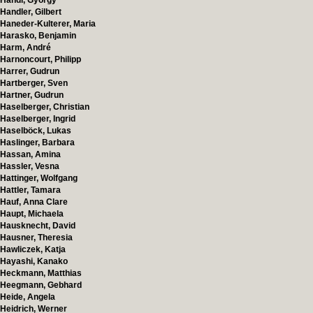
Handl, György
Handler, Gilbert
Haneder-Kulterer, Maria
Harasko, Benjamin
Harm, André
Harnoncourt, Philipp
Harrer, Gudrun
Hartberger, Sven
Hartner, Gudrun
Haselberger, Christian
Haselberger, Ingrid
Haselböck, Lukas
Haslinger, Barbara
Hassan, Amina
Hassler, Vesna
Hattinger, Wolfgang
Hattler, Tamara
Hauf, Anna Clare
Haupt, Michaela
Hausknecht, David
Hausner, Theresia
Hawliczek, Katja
Hayashi, Kanako
Heckmann, Matthias
Heegmann, Gebhard
Heide, Angela
Heidrich, Werner