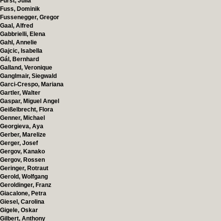
Fürst, Julia
Fuss, Dominik
Fussenegger, Gregor
Gaal, Alfred
Gabbrielli, Elena
Gahl, Annelie
Gajcic, Isabella
Gál, Bernhard
Galland, Veronique
Ganglmair, Siegwald
Garci-Crespo, Mariana
Gartler, Walter
Gaspar, Miguel Angel
Geißelbrecht, Flora
Genner, Michael
Georgieva, Aya
Gerber, Marelize
Gerger, Josef
Gergov, Kanako
Gergov, Rossen
Geringer, Rotraut
Gerold, Wolfgang
Geroldinger, Franz
Giacalone, Petra
Giesel, Carolina
Gigele, Oskar
Gilbert, Anthony