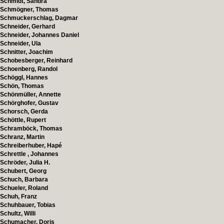
Schmidt, Sandra
Schmögner, Thomas
Schmuckerschlag, Dagmar
Schneider, Gerhard
Schneider, Johannes Daniel
Schneider, Ula
Schnitter, Joachim
Schobesberger, Reinhard
Schoenberg, Randol
Schöggl, Hannes
Schön, Thomas
Schönmüller, Annette
Schörghofer, Gustav
Schorsch, Gerda
Schöttle, Rupert
Schramböck, Thomas
Schranz, Martin
Schreiberhuber, Hapé
Schrettle , Johannes
Schröder, Julia H.
Schubert, Georg
Schuch, Barbara
Schueler, Roland
Schuh, Franz
Schuhbauer, Tobias
Schultz, Willi
Schumacher, Doris