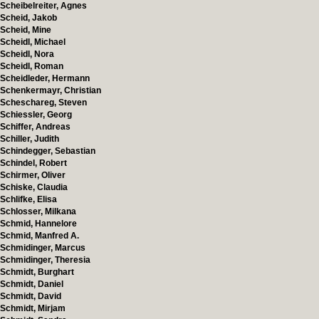
Scheibelreiter, Agnes
Scheid, Jakob
Scheid, Mine
Scheidl, Michael
Scheidl, Nora
Scheidl, Roman
Scheidleder, Hermann
Schenkermayr, Christian
Scheschareg, Steven
Schiessler, Georg
Schiffer, Andreas
Schiller, Judith
Schindegger, Sebastian
Schindel, Robert
Schirmer, Oliver
Schiske, Claudia
Schlifke, Elisa
Schlosser, Milkana
Schmid, Hannelore
Schmid, Manfred A.
Schmidinger, Marcus
Schmidinger, Theresia
Schmidt, Burghart
Schmidt, Daniel
Schmidt, David
Schmidt, Mirjam