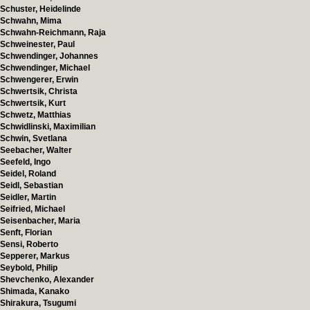
Schuster, Heidelinde
Schwahn, Mima
Schwahn-Reichmann, Raja
Schweinester, Paul
Schwendinger, Johannes
Schwendinger, Michael
Schwengerer, Erwin
Schwertsik, Christa
Schwertsik, Kurt
Schwetz, Matthias
Schwidlinski, Maximilian
Schwin, Svetlana
Seebacher, Walter
Seefeld, Ingo
Seidel, Roland
Seidl, Sebastian
Seidler, Martin
Seifried, Michael
Seisenbacher, Maria
Senft, Florian
Sensi, Roberto
Sepperer, Markus
Seybold, Philip
Shevchenko, Alexander
Shimada, Kanako
Shirakura, Tsugumi