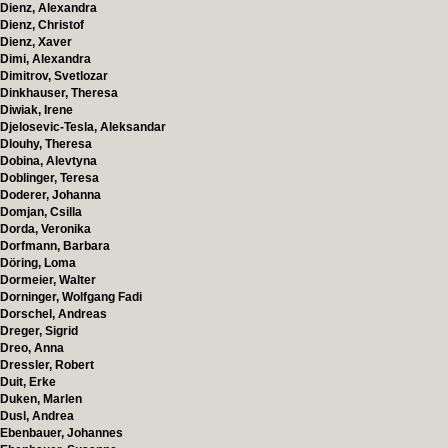
Dienz, Alexandra
Dienz, Christof
Dienz, Xaver
Dimi, Alexandra
Dimitrov, Svetlozar
Dinkhauser, Theresa
Diwiak, Irene
Djelosevic-Tesla, Aleksandar
Dlouhy, Theresa
Dobina, Alevtyna
Doblinger, Teresa
Doderer, Johanna
Domjan, Csilla
Dorda, Veronika
Dorfmann, Barbara
Döring, Loma
Dormeier, Walter
Dorninger, Wolfgang Fadi
Dorschel, Andreas
Dreger, Sigrid
Dreo, Anna
Dressler, Robert
Duit, Erke
Duken, Marlen
Dusl, Andrea
Ebenbauer, Johannes