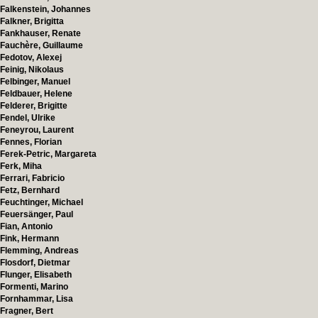
Falkenstein, Johannes
Falkner, Brigitta
Fankhauser, Renate
Fauchère, Guillaume
Fedotov, Alexej
Feinig, Nikolaus
Felbinger, Manuel
Feldbauer, Helene
Felderer, Brigitte
Fendel, Ulrike
Feneyrou, Laurent
Fennes, Florian
Ferek-Petric, Margareta
Ferk, Miha
Ferrari, Fabricio
Fetz, Bernhard
Feuchtinger, Michael
Feuersänger, Paul
Fian, Antonio
Fink, Hermann
Flemming, Andreas
Flosdorf, Dietmar
Flunger, Elisabeth
Formenti, Marino
Fornhammar, Lisa
Fragner, Bert