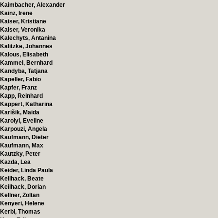
Kaimbacher, Alexander
Kainz, Irene
Kaiser, Kristiane
Kaiser, Veronika
Kalechyts, Antanina
Kalitzke, Johannes
Kalous, Elisabeth
Kammel, Bernhard
Kandyba, Tatjana
Kapeller, Fabio
Kapfer, Franz
Kapp, Reinhard
Kappert, Katharina
Karišik, Maida
Karolyi, Eveline
Karpouzi, Angela
Kaufmann, Dieter
Kaufmann, Max
Kautzky, Peter
Kazda, Lea
Keider, Linda Paula
Keilhack, Beate
Keilhack, Dorian
Kellner, Zoltan
Kenyeri, Helene
Kerbl, Thomas