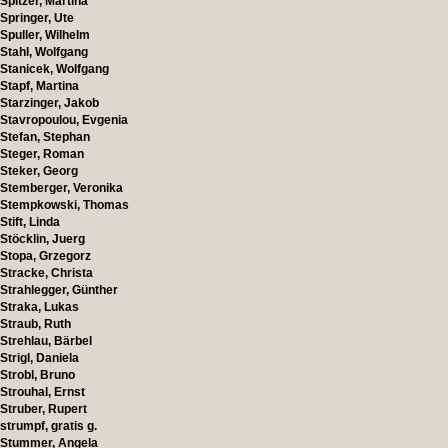
Spitzer, Martina
Springer, Ute
Spuller, Wilhelm
Stahl, Wolfgang
Stanicek, Wolfgang
Stapf, Martina
Starzinger, Jakob
Stavropoulou, Evgenia
Stefan, Stephan
Steger, Roman
Steker, Georg
Stemberger, Veronika
Stempkowski, Thomas
Stift, Linda
Stöcklin, Juerg
Stopa, Grzegorz
Stracke, Christa
Strahlegger, Günther
Straka, Lukas
Straub, Ruth
Strehlau, Bärbel
Strigl, Daniela
Strobl, Bruno
Strouhal, Ernst
Struber, Rupert
strumpf, gratis g.
Stummer, Angela