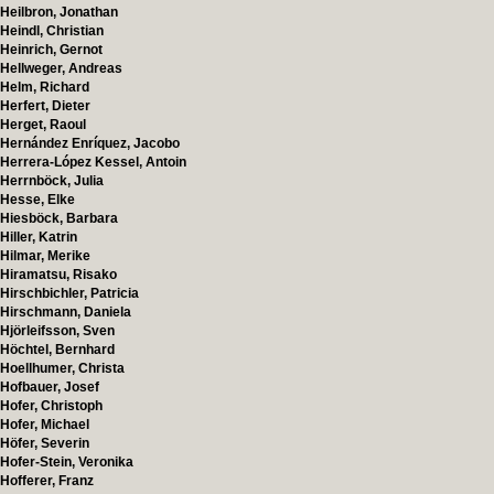
Heilbron, Jonathan
Heindl, Christian
Heinrich, Gernot
Hellweger, Andreas
Helm, Richard
Herfert, Dieter
Herget, Raoul
Hernández Enríquez, Jacobo
Herrera-López Kessel, Antoin
Herrnböck, Julia
Hesse, Elke
Hiesböck, Barbara
Hiller, Katrin
Hilmar, Merike
Hiramatsu, Risako
Hirschbichler, Patricia
Hirschmann, Daniela
Hjörleifsson, Sven
Höchtel, Bernhard
Hoellhumer, Christa
Hofbauer, Josef
Hofer, Christoph
Hofer, Michael
Höfer, Severin
Hofer-Stein, Veronika
Hofferer, Franz