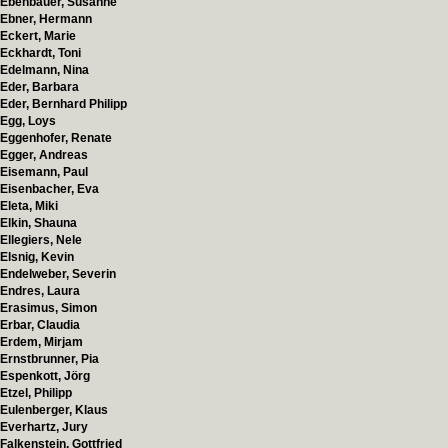
Ebenbauer, Susanne
Ebner, Hermann
Eckert, Marie
Eckhardt, Toni
Edelmann, Nina
Eder, Barbara
Eder, Bernhard Philipp
Egg, Loys
Eggenhofer, Renate
Egger, Andreas
Eisemann, Paul
Eisenbacher, Eva
Eleta, Miki
Elkin, Shauna
Ellegiers, Nele
Elsnig, Kevin
Endelweber, Severin
Endres, Laura
Erasimus, Simon
Erbar, Claudia
Erdem, Mirjam
Ernstbrunner, Pia
Espenkott, Jörg
Etzel, Philipp
Eulenberger, Klaus
Everhartz, Jury
Falkenstein, Gottfried