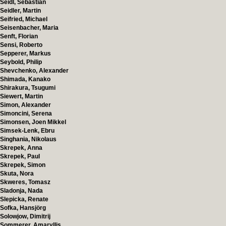
Seidl, Sebastian
Seidler, Martin
Seifried, Michael
Seisenbacher, Maria
Senft, Florian
Sensi, Roberto
Sepperer, Markus
Seybold, Philip
Shevchenko, Alexander
Shimada, Kanako
Shirakura, Tsugumi
Siewert, Martin
Simon, Alexander
Simoncini, Serena
Simonsen, Joen Mikkel
Simsek-Lenk, Ebru
Singhania, Nikolaus
Skrepek, Anna
Skrepek, Paul
Skrepek, Simon
Skuta, Nora
Skweres, Tomasz
Sladonja, Nada
Slepicka, Renate
Sofka, Hansjörg
Solowjow, Dimitrij
Sommerer, Amaryllis