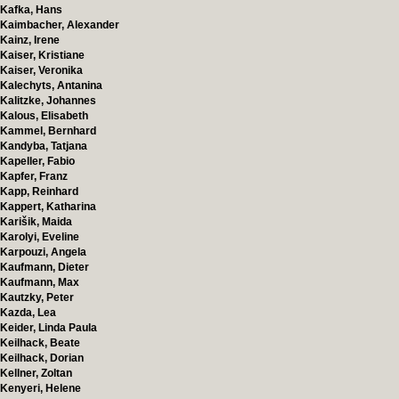
Kafka, Hans
Kaimbacher, Alexander
Kainz, Irene
Kaiser, Kristiane
Kaiser, Veronika
Kalechyts, Antanina
Kalitzke, Johannes
Kalous, Elisabeth
Kammel, Bernhard
Kandyba, Tatjana
Kapeller, Fabio
Kapfer, Franz
Kapp, Reinhard
Kappert, Katharina
Karišik, Maida
Karolyi, Eveline
Karpouzi, Angela
Kaufmann, Dieter
Kaufmann, Max
Kautzky, Peter
Kazda, Lea
Keider, Linda Paula
Keilhack, Beate
Keilhack, Dorian
Kellner, Zoltan
Kenyeri, Helene