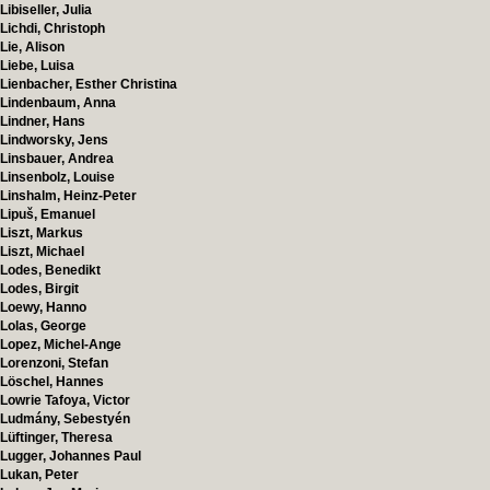
Libiseller, Julia
Lichdi, Christoph
Lie, Alison
Liebe, Luisa
Lienbacher, Esther Christina
Lindenbaum, Anna
Lindner, Hans
Lindworsky, Jens
Linsbauer, Andrea
Linsenbolz, Louise
Linshalm, Heinz-Peter
Lipuš, Emanuel
Liszt, Markus
Liszt, Michael
Lodes, Benedikt
Lodes, Birgit
Loewy, Hanno
Lolas, George
Lopez, Michel-Ange
Lorenzoni, Stefan
Löschel, Hannes
Lowrie Tafoya, Victor
Ludmány, Sebestyén
Lüftinger, Theresa
Lugger, Johannes Paul
Lukan, Peter