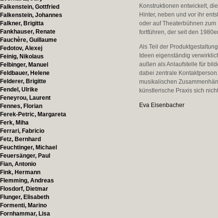
Konstruktionen entwickelt, 
Falkenstein, Gottfried
Hinter, neben und vor ihr ent
Falkenstein, Johannes
Falkner, Brigitta
oder auf Theaterbühnen zum
Fankhauser, Renate
fortführen, der seit den 1980
Fauchère, Guillaume
Als Teil der Produktgestaltun
Fedotov, Alexej
Ideen eigenständig verwirkli
Feinig, Nikolaus
außen als Anlaufstelle für b
Felbinger, Manuel
Feldbauer, Helene
dabei zentrale Kontaktperson.
Felderer, Brigitte
musikalischen Zusammenhänge
Fendel, Ulrike
künstlerische Praxis sich nich
Feneyrou, Laurent
Eva Eisenbacher
Fennes, Florian
Ferek-Petric, Margareta
Ferk, Miha
Ferrari, Fabricio
Fetz, Bernhard
Feuchtinger, Michael
Feuersänger, Paul
Fian, Antonio
Fink, Hermann
Flemming, Andreas
Flosdorf, Dietmar
Flunger, Elisabeth
Formenti, Marino
Fornhammar, Lisa