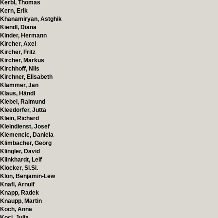
Kerbl, Thomas
Kern, Erik
Khanamiryan, Astghik
Kiendl, Diana
Kinder, Hermann
Kircher, Axel
Kircher, Fritz
Kircher, Markus
Kirchhoff, Nils
Kirchner, Elisabeth
Klammer, Jan
Klaus, Händl
Klebel, Raimund
Kleedorfer, Jutta
Klein, Richard
Kleindienst, Josef
Klemencic, Daniela
Klimbacher, Georg
Klingler, David
Klinkhardt, Leif
Klocker, Si.Si.
Klon, Benjamin-Lew
Knafl, Arnulf
Knapp, Radek
Knaupp, Martin
Koch, Anna
Koci, Julia