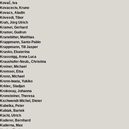
Kovač, Iva
Kovaceciv, Kruno
Kovacs, Aladin
Kövesdi, Tibor
Krah, Jörg Ulrich
Kramer, Gerhard
Kramer, Gudrun
Kranebitter, Matthias
Krappmann, Santo Pablo
Krappmann, Till Jasper
Krasko, Ekaterina
Krassnigg, Anna Luca
Kraushofer-Neub., Christina
Kreiner, Michael
Kremser, Elsa
Krenn, Michael
Krenn-Iwata, Yukiko
Krklec, Sladjan
Krokovay, Johanna
Kronsteiner, Theresa
Kschwendt-Michel, Dieter
Kubelka, Peter
Kubiak, Bartek
Küchl, Ulrich
Kuderer, Bernhard
Kuderna, Max