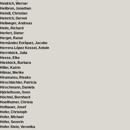
Heidrich, Werner
Heilbron, Jonathan
Heindl, Christian
Heinrich, Gernot
Hellweger, Andreas
Helm, Richard
Herfert, Dieter
Herget, Raoul
Hernández Enríquez, Jacobo
Herrera-López Kessel, Antoin
Herrnböck, Julia
Hesse, Elke
Hiesböck, Barbara
Hiller, Katrin
Hilmar, Merike
Hiramatsu, Risako
Hirschbichler, Patricia
Hirschmann, Daniela
Hjörleifsson, Sven
Höchtel, Bernhard
Hoellhumer, Christa
Hofbauer, Josef
Hofer, Christoph
Hofer, Michael
Höfer, Severin
Hofer-Stein, Veronika