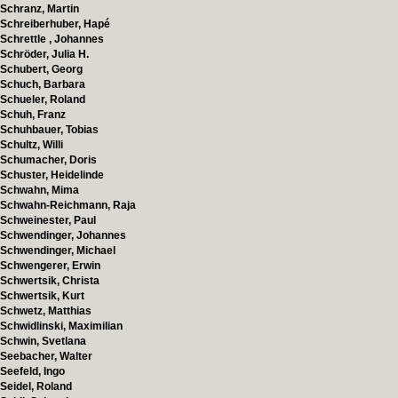
Schranz, Martin
Schreiberhuber, Hapé
Schrettle , Johannes
Schröder, Julia H.
Schubert, Georg
Schuch, Barbara
Schueler, Roland
Schuh, Franz
Schuhbauer, Tobias
Schultz, Willi
Schumacher, Doris
Schuster, Heidelinde
Schwahn, Mima
Schwahn-Reichmann, Raja
Schweinester, Paul
Schwendinger, Johannes
Schwendinger, Michael
Schwengerer, Erwin
Schwertsik, Christa
Schwertsik, Kurt
Schwetz, Matthias
Schwidlinski, Maximilian
Schwin, Svetlana
Seebacher, Walter
Seefeld, Ingo
Seidel, Roland