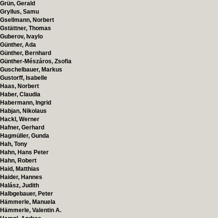
Grün, Gerald
Gryllus, Samu
Gsellmann, Norbert
Gstättner, Thomas
Guberov, Ivaylo
Günther, Ada
Günther, Bernhard
Günther-Mészáros, Zsofia
Guschelbauer, Markus
Gustorff, Isabelle
Haas, Norbert
Haber, Claudia
Habermann, Ingrid
Habjan, Nikolaus
Hackl, Werner
Hafner, Gerhard
Hagmüller, Gunda
Hah, Tony
Hahn, Hans Peter
Hahn, Robert
Haid, Matthias
Haider, Hannes
Halász, Judith
Halbgebauer, Peter
Hämmerle, Manuela
Hämmerle, Valentin A.