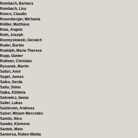
Rombach, Barbara
Rombach, Lisa
Ronco, Claudio
Rosenberger, Michaela
Rößler, Matthäus
Rota, Angelo
Roth, Joseph
Rozmyslowski, Gerwich
Ruder, Barbis
Rudolph, Marie-Therese
Rupp, Günter
Ruthner, Christian
Rysanek, Martin
Safari, Amir
Sagel, James
Saiko, Gerda
Saito, Shino
Sajka, Elżbieta
Sakowicz, Iwona
Saller, Lukas
Salzbrunn, Andreas
Salzer, Mirjam Mercedes
Samitz, Nico
Sander, Klemens
Santek, Mato
Santorsa, Ruben Mattia