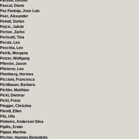
Parizek, Denise
Pascal, Diane
Paz Pantoja, Jose Luis
Peer, Alexander
Peindl, Stefan
Pejcic, Jakob
Perisic, Zarko
Perisutti, Tina
Perutz, Leo
Peschta, Leo
Petrik, Morgana
Petzer, Wolfgang
Pfiester, Jason
Pfisterer, Leo
Phettberg, Hermes
Piccioni, Francesca
Pichlbauer, Barbara
Pichler, Matthias
Pickl, Dietmar
Pickl, Franz
Piegger, Christina
Piendl, Ellen
Pilz, Ulla
Pinheiro, Anderson Silva
Piplits, Erwin
Pippal, Martina
Pircher, Hannes Benedetto