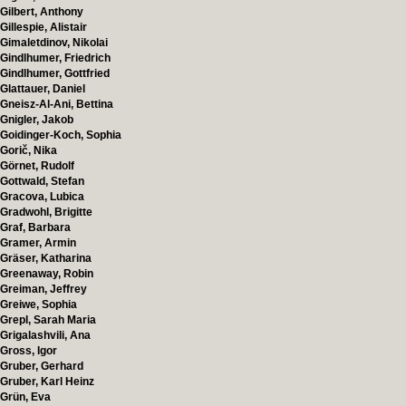
Gilbert, Anthony
Gillespie, Alistair
Gimaletdinov, Nikolai
Gindlhumer, Friedrich
Gindlhumer, Gottfried
Glattauer, Daniel
Gneisz-Al-Ani, Bettina
Gnigler, Jakob
Goidinger-Koch, Sophia
Gorič, Nika
Görnet, Rudolf
Gottwald, Stefan
Gracova, Lubica
Gradwohl, Brigitte
Graf, Barbara
Gramer, Armin
Gräser, Katharina
Greenaway, Robin
Greiman, Jeffrey
Greiwe, Sophia
Grepl, Sarah Maria
Grigalashvili, Ana
Gross, Igor
Gruber, Gerhard
Gruber, Karl Heinz
Grün, Eva