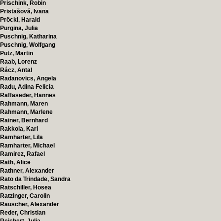
Prischink, Robin
Pristašová, Ivana
Pröckl, Harald
Purgina, Julia
Puschnig, Katharina
Puschnig, Wolfgang
Putz, Martin
Raab, Lorenz
Rácz, Antal
Radanovics, Angela
Radu, Adina Felicia
Raffaseder, Hannes
Rahmann, Maren
Rahmann, Marlene
Rainer, Bernhard
Rakkola, Kari
Ramharter, Lila
Ramharter, Michael
Ramirez, Rafael
Rath, Alice
Rathner, Alexander
Rato da Trindade, Sandra
Ratschiller, Hosea
Ratzinger, Carolin
Rauscher, Alexander
Reder, Christian