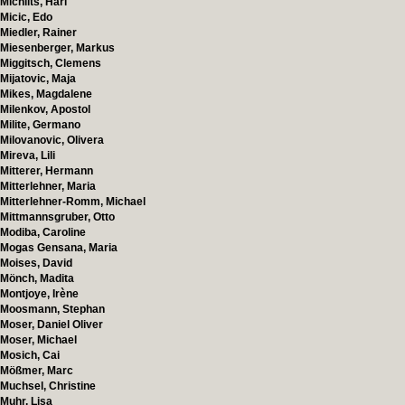
Michlits, Hari
Micic, Edo
Miedler, Rainer
Miesenberger, Markus
Miggitsch, Clemens
Mijatovic, Maja
Mikes, Magdalene
Milenkov, Apostol
Milite, Germano
Milovanovic, Olivera
Mireva, Lili
Mitterer, Hermann
Mitterlehner, Maria
Mitterlehner-Romm, Michael
Mittmannsgruber, Otto
Modiba, Caroline
Mogas Gensana, Maria
Moises, David
Mönch, Madita
Montjoye, Irène
Moosmann, Stephan
Moser, Daniel Oliver
Moser, Michael
Mosich, Cai
Mößmer, Marc
Muchsel, Christine
Muhr, Lisa