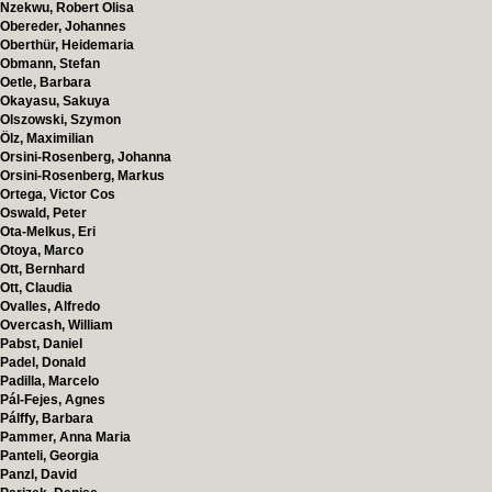
Nzekwu, Robert Olisa
Obereder, Johannes
Oberthür, Heidemaria
Obmann, Stefan
Oetle, Barbara
Okayasu, Sakuya
Olszowski, Szymon
Ölz, Maximilian
Orsini-Rosenberg, Johanna
Orsini-Rosenberg, Markus
Ortega, Victor Cos
Oswald, Peter
Ota-Melkus, Eri
Otoya, Marco
Ott, Bernhard
Ott, Claudia
Ovalles, Alfredo
Overcash, William
Pabst, Daniel
Padel, Donald
Padilla, Marcelo
Pál-Fejes, Agnes
Pálffy, Barbara
Pammer, Anna Maria
Panteli, Georgia
Panzl, David