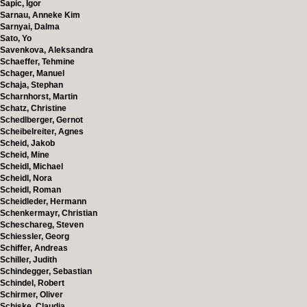
Sapic, Igor
Sarnau, Anneke Kim
Sarnyai, Dalma
Sato, Yo
Savenkova, Aleksandra
Schaeffer, Tehmine
Schager, Manuel
Schaja, Stephan
Scharnhorst, Martin
Schatz, Christine
Schedlberger, Gernot
Scheibelreiter, Agnes
Scheid, Jakob
Scheid, Mine
Scheidl, Michael
Scheidl, Nora
Scheidl, Roman
Scheidleder, Hermann
Schenkermayr, Christian
Scheschareg, Steven
Schiessler, Georg
Schiffer, Andreas
Schiller, Judith
Schindegger, Sebastian
Schindel, Robert
Schirmer, Oliver
Schiske, Claudia