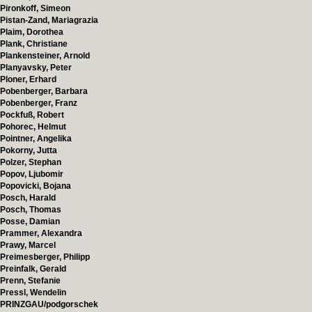
Pironkoff, Simeon
Pistan-Zand, Mariagrazia
Plaim, Dorothea
Plank, Christiane
Plankensteiner, Arnold
Planyavsky, Peter
Ploner, Erhard
Pobenberger, Barbara
Pobenberger, Franz
Pockfuß, Robert
Pohorec, Helmut
Pointner, Angelika
Pokorny, Jutta
Polzer, Stephan
Popov, Ljubomir
Popovicki, Bojana
Posch, Harald
Posch, Thomas
Posse, Damian
Prammer, Alexandra
Prawy, Marcel
Preimesberger, Philipp
Preinfalk, Gerald
Prenn, Stefanie
Pressl, Wendelin
PRINZGAU/podgorschek