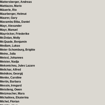
Mattersberger, Andreas
Mattiazzo, Mario
Mäuerle, Rio
Maurberger, Helmut
Maurer, Gary
Mavambu Biba, Daniel
Mayr, Alexander
Mayr, Manuel
Mayröcker, Friederike
McDolan, Molly
McQuade, Benjamin
Medlam, Lukas
Meier-Schomburg, Brigitte
Meinx, Julia
Meissl, Johannes
Meister, Nadja
Mekontchou, Jules Lazare
Melichar, Alfred
Melnikov, Georgij
Menke, Caroline
Mertin, Barbara
Messin, Irmgard
Metsileng, Owen
Metzmacher, Mara
Michailova, Ekaterina
Michel, Florian