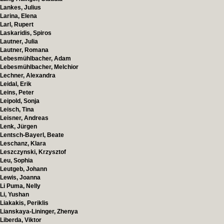
Lankes, Julius
Larina, Elena
Larl, Rupert
Laskaridis, Spiros
Lautner, Julia
Lautner, Romana
Lebesmühlbacher, Adam
Lebesmühlbacher, Melchior
Lechner, Alexandra
Leidal, Erik
Leins, Peter
Leipold, Sonja
Leisch, Tina
Leisner, Andreas
Lenk, Jürgen
Lentsch-Bayerl, Beate
Leschanz, Klara
Leszczynski, Krzysztof
Leu, Sophia
Leutgeb, Johann
Lewis, Joanna
Li Puma, Nelly
Li, Yushan
Liakakis, Periklis
Lianskaya-Lininger, Zhenya
Liberda, Viktor