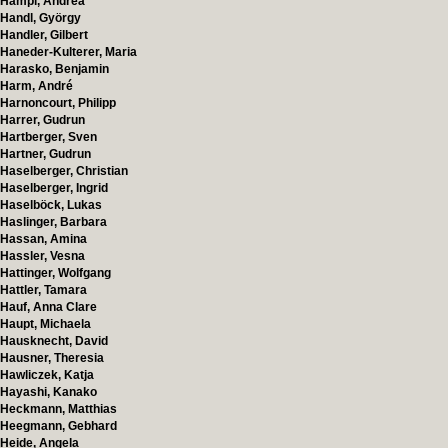
Hampl, Andrea
Handl, György
Handler, Gilbert
Haneder-Kulterer, Maria
Harasko, Benjamin
Harm, André
Harnoncourt, Philipp
Harrer, Gudrun
Hartberger, Sven
Hartner, Gudrun
Haselberger, Christian
Haselberger, Ingrid
Haselböck, Lukas
Haslinger, Barbara
Hassan, Amina
Hassler, Vesna
Hattinger, Wolfgang
Hattler, Tamara
Hauf, Anna Clare
Haupt, Michaela
Hausknecht, David
Hausner, Theresia
Hawliczek, Katja
Hayashi, Kanako
Heckmann, Matthias
Heegmann, Gebhard
Heide, Angela