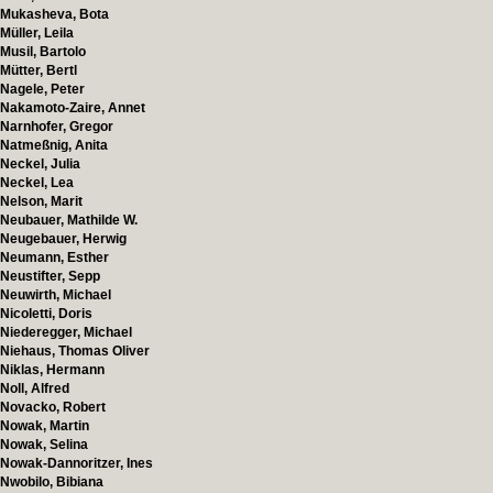
Mukasheva, Bota
Müller, Leila
Musil, Bartolo
Mütter, Bertl
Nagele, Peter
Nakamoto-Zaire, Annet
Narnhofer, Gregor
Natmeßnig, Anita
Neckel, Julia
Neckel, Lea
Nelson, Marit
Neubauer, Mathilde W.
Neugebauer, Herwig
Neumann, Esther
Neustifter, Sepp
Neuwirth, Michael
Nicoletti, Doris
Niederegger, Michael
Niehaus, Thomas Oliver
Niklas, Hermann
Noll, Alfred
Novacko, Robert
Nowak, Martin
Nowak, Selina
Nowak-Dannoritzer, Ines
Nwobilo, Bibiana