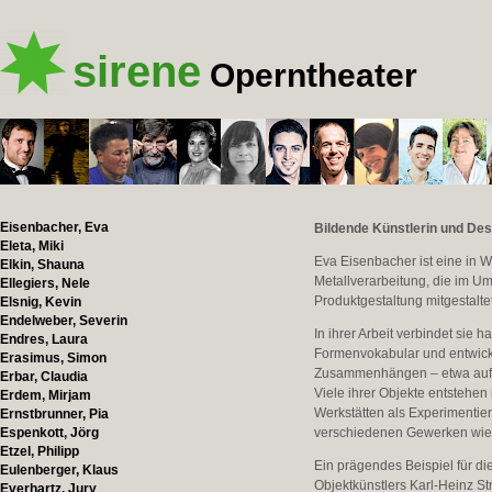
sirene
Operntheater
Eisenbacher, Eva
Bildende Künstlerin und Des
Eleta, Miki
Eva Eisenbacher ist eine in W
Elkin, Shauna
Metallverarbeitung, die im Um
Ellegiers, Nele
Produktgestaltung mitgestalte
Elsnig, Kevin
Endelweber, Severin
In ihrer Arbeit verbindet sie 
Endres, Laura
Formenvokabular und entwicke
Erasimus, Simon
Zusammenhängen – etwa auf T
Erbar, Claudia
Viele ihrer Objekte entstehe
Erdem, Mirjam
Werkstätten als Experimentier
Ernstbrunner, Pia
Espenkott, Jörg
verschiedenen Gewerken wie H
Etzel, Philipp
Ein prägendes Beispiel für die
Eulenberger, Klaus
Objektkünstlers Karl-Heinz St
Everhartz, Jury