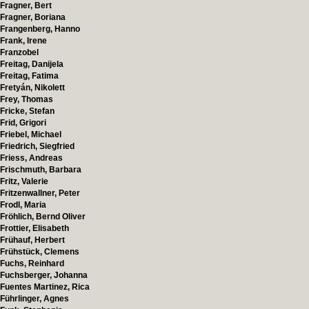
Fragner, Bert
Fragner, Boriana
Frangenberg, Hanno
Frank, Irene
Franzobel
Freitag, Danijela
Freitag, Fatima
Fretyán, Nikolett
Frey, Thomas
Fricke, Stefan
Frid, Grigori
Friebel, Michael
Friedrich, Siegfried
Friess, Andreas
Frischmuth, Barbara
Fritz, Valerie
Fritzenwallner, Peter
Frodl, Maria
Fröhlich, Bernd Oliver
Frottier, Elisabeth
Frühauf, Herbert
Frühstück, Clemens
Fuchs, Reinhard
Fuchsberger, Johanna
Fuentes Martinez, Rica
Führlinger, Agnes