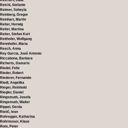
Reichert, Julia
Reichl, Stefanie
Reimer, Soheyla
Reinberg, Gregor
Reinhart, Martin
Reiter, Herwig
Reiter, Martina
Reiter, Stefan Kurt
Reithofer, Wolfgang
Rennhofer, Maria
Resch, Anna
Rey Garcia, José Antonio
Riccabona, Barbara
Richerts, Damaris
Riedel, Felix
Rieder, Robert
Riederer, Fernando
Riedl, Angelika
Rieger, Reinhold
Riegler, Daniel
Ringsmuth, Josefa
Ringsmuth, Walter
Rippel, Gerda
Ristić, Ivan
Rohregger, Katharina
Rohrmoser, Klaus
Rom, Peter