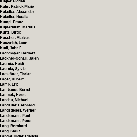
Kugler, Florian
Kühn, Patrick Maria
Kukelka, Alexander
Kukelka, Natalia
Kumpl, Franz
Kupferblum, Markus
Kurtz, Birgit
Kuscher, Markus
Kusztrich, Leon
Kutil, John F.
Lachmayer, Herbert
Lackner-Gohari, Jaleh
Lacroix, Heidi
Lacroix, Sylvie
Ladstätter, Florian
Lager, Hubert
Lamb, Eric
Lambauer, Bernd
Lamnek, Horst
Landau, Michael
Landauer, Bernhard
Landsgesell, Werner
Landsmann, Paul
Landsmann, Peter
Lang, Bernhard
Lang, Klaus
Lang-Auinger, Claudia