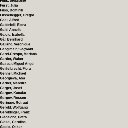
Funk, Stephanie
Fürst, Julia
Fuss, Dominik
Fussenegger, Gregor
Gaal, Alfred
Gabbrielli, Elena
Gahl, Annelie
Gajcic, Isabella
Gál, Bernhard
Galland, Veronique
Ganglmair, Siegwald
Garci-Crespo, Mariana
Gartler, Walter
Gaspar, Miguel Angel
Geißelbrecht, Flora
Genner, Michael
Georgieva, Aya
Gerber, Marelize
Gerger, Josef
Gergov, Kanako
Gergov, Rossen
Geringer, Rotraut
Gerold, Wolfgang
Geroldinger, Franz
Giacalone, Petra
Giesel, Carolina
Gigele, Oskar