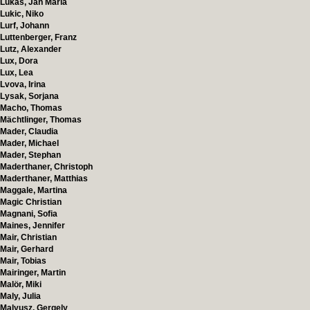
Lukas, Jan Maria
Lukic, Niko
Lurf, Johann
Luttenberger, Franz
Lutz, Alexander
Lux, Dora
Lux, Lea
Lvova, Irina
Lysak, Sorjana
Macho, Thomas
Mächtlinger, Thomas
Mader, Claudia
Mader, Michael
Mader, Stephan
Maderthaner, Christoph
Maderthaner, Matthias
Maggale, Martina
Magic Christian
Magnani, Sofia
Maines, Jennifer
Mair, Christian
Mair, Gerhard
Mair, Tobias
Mairinger, Martin
Malör, Miki
Maly, Julia
Malyusz, Gergely