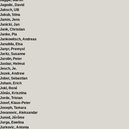
Jäggle, Martin
Jagodic, David
Jaksch, Ulli
Jakub, Stina
Jamin, Jens
Janicki, Jan
Jank, Christian
Janke, Pia
Jankowitsch, Andreas
Janulidu, Elsa
Janyr, Premysl
Jaritz, Susanne
Jarolin, Peter
Jasbar, Helmut
Jesch, Je.
Jezek, Andrew
Jobst, Sebastian
Joham, Erich
Jokl, René
Jónás, Krisztina
Jorde, Tristan
Josef, Klaus-Peter
Joseph, Tamara
Jovanovic, Aleksandar
Junod, Jérôme
Jurga, Ewelina
Jurkovic, Antonia