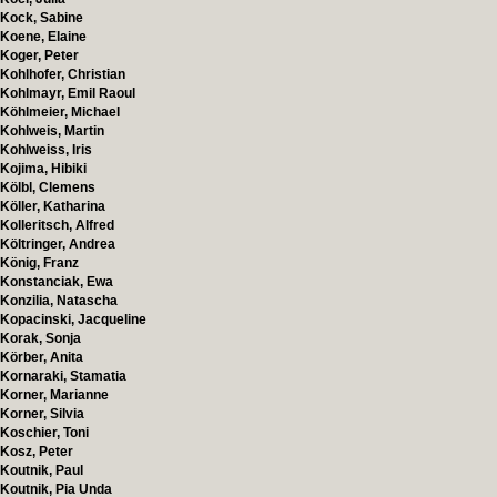
Kock, Sabine
Koene, Elaine
Koger, Peter
Kohlhofer, Christian
Kohlmayr, Emil Raoul
Köhlmeier, Michael
Kohlweis, Martin
Kohlweiss, Iris
Kojima, Hibiki
Kölbl, Clemens
Köller, Katharina
Kolleritsch, Alfred
Költringer, Andrea
König, Franz
Konstanciak, Ewa
Konzilia, Natascha
Kopacinski, Jacqueline
Korak, Sonja
Körber, Anita
Kornaraki, Stamatia
Korner, Marianne
Korner, Silvia
Koschier, Toni
Kosz, Peter
Koutnik, Paul
Koutnik, Pia Unda