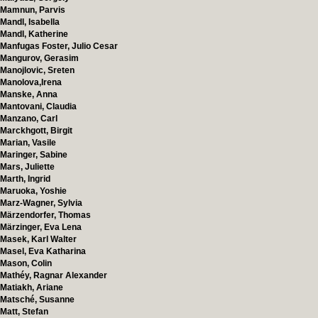
Mamnun, Parvis
Mandl, Isabella
Mandl, Katherine
Manfugas Foster, Julio Cesar
Mangurov, Gerasim
Manojlovic, Sreten
Manolova,Irena
Manske, Anna
Mantovani, Claudia
Manzano, Carl
Marckhgott, Birgit
Marian, Vasile
Maringer, Sabine
Mars, Juliette
Marth, Ingrid
Maruoka, Yoshie
Marz-Wagner, Sylvia
Märzendorfer, Thomas
Märzinger, Eva Lena
Masek, Karl Walter
Masel, Eva Katharina
Mason, Colin
Mathéy, Ragnar Alexander
Matiakh, Ariane
Matsché, Susanne
Matt, Stefan